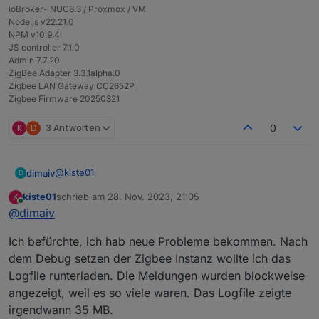
Socket :  0 d 00:04:01

zigbee.0

ioBroker- NUC8i3 / Proxmox / VM
Uptime : 1 d 04:52:06

2023-11-28 16:24:38.061	info	cleaned everyth
Node.js v22.21.0
Wie kann ich den Stick wieder erwecken?
ESP temperature : 39.78 °C

zigbee.0

NPM v10.9.4
FW version : 0.6.10

2023-11-28 16:24:38.040	error	undefined

JS controller 7.1.0
Torsten
Hardware : WT32-ETH01

zigbee.0

Admin 7.7.20
ESP32 model : ESP32-D0WDQ5

2023-11-28 16:24:38.040	error	unhandled promi
ZigBee Adapter 3.3.1alpha.0
CPU : 2 cores @ 240 MHz

zigbee.0

Zigbee LAN Gateway CC2652P
Flash : 4 Mb, external

Zigbee Firmware 20250321
2023-11-28 16:24:38.039	error	Unhandled promi
zigbee.0

K
D
3 Antworten
0
2023-11-28 16:24:18.481	info	debug devices s
zigbee.0

@
kiste01
dimaiv
D
2023-11-28 16:24:18.309	warn	download icon fr
kiste01
schrieb am
28. Nov. 2023, 21:05
K
Zigbee Instanz stoppen!
zuletzt editiert von
Online
zigbee.0

@
dimaiv
Stick für 30 sek vom Strom nehmen.
Zigbee Instanz Log-Stufe auf Debug setzen.
Ich befürchte, ich hab neue Probleme bekommen. Nach
Zigbee Instanz starten.
Logausgabe posten.
dem Debug setzen der Zigbee Instanz wollte ich das
Logfile runterladen. Die Meldungen wurden blockweise
angezeigt, weil es so viele waren. Das Logfile zeigte
irgendwann 35 MB.