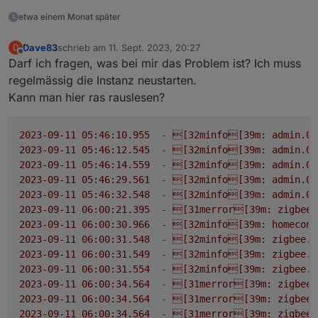
etwa einem Monat später
Dave83
schrieb am
11. Sept. 2023, 20:27
D
zuletzt editiert von
Offline
Darf ich fragen, was bei mir das Problem ist? Ich muss
regelmässig die Instanz neustarten.
Kann man hier ras rauslesen?
2023-09-11 05:46:10.955
-
[32minfo[39m:
admin.0
2023-09-11 05:46:12.545
-
[32minfo[39m:
admin.0
2023-09-11 05:46:14.559
-
[32minfo[39m:
admin.0
2023-09-11 05:46:29.561
-
[32minfo[39m:
admin.0
2023-09-11 05:46:32.548
-
[32minfo[39m:
admin.0
2023-09-11 06:00:21.395
-
[31merror[39m:
zigbee.
2023-09-11 06:00:30.966
-
[32minfo[39m:
homeconn
2023-09-11 06:00:31.548
-
[32minfo[39m:
zigbee.0
2023-09-11 06:00:31.549
-
[32minfo[39m:
zigbee.0
2023-09-11 06:00:31.554
-
[32minfo[39m:
zigbee.0
2023-09-11 06:00:34.564
-
[31merror[39m:
zigbee.
2023-09-11 06:00:34.564
-
[31merror[39m:
zigbee.
2023-09-11 06:00:34.564
-
[31merror[39m:
zigbee.