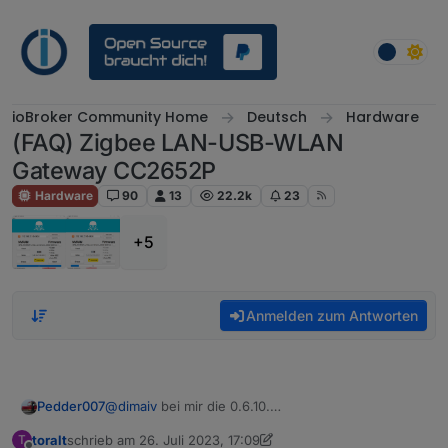
Weiter zum Inhalt
ioBroker Community Home
Deutsch
Hardware
(FAQ) Zigbee LAN-USB-WLAN
Gateway CC2652P
Hardware
90
13
22.2k
23
+5
Anmelden zum Antworten
Pedder007
@
dimaiv
bei mir die 0.6.10.
Die Betas nehme ich nur wenn es nicht anders
toralt
schrieb am
26. Juli 2023, 17:09
T
geht. Habe da auch deutlich über 100 Devices