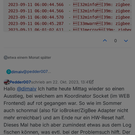
2023-09-11 06:00:44.566
-
[32minfo[39m:
zigbee.0
2023-09-11 06:00:44.566
-
[32minfo[39m:
zigbee.0
2023-09-11 06:00:44.570
-
[32minfo[39m:
zigbee.0
2023-09-11 06:00:45.287
-
[33mwarn[39m:
zigbee.0
2023-09-11 06:01:02.611
-
[31merror[39m:
zigbee.
2023-09-11 06:01:02.612
-
[31merror[39m:
zigbee.
0
2023-09-11 06:01:02.612
-
[31merror[39m:
zigbee.
2023-09-11 06:01:12.612
-
[32minfo[39m:
zigbee.0
2023-09-11 06:01:12.612
-
[32minfo[39m:
zigbee.0
etwa einem Monat später
2023-09-11 06:01:12.616
-
[32minfo[39m:
zigbee.0
2023-09-11 06:01:15.624
-
[31merror[39m:
zigbee.
@
pedder007
dimaiv
D
2023-09-11 06:01:15.624
-
[31merror[39m:
zigbee.
Vor dem Reboot oder Strom ziehen Zigbee Adapter
2023-09-11 06:01:15.624
-
[31merror[39m:
zigbee.
Pedder007
schrieb am
22. Okt. 2023, 13:41
stoppen. Dann kann, eigentlich, nix mehr schief gehen.
Wie ist euer Zigbee Firmware Stand?
zuletzt editiert von Pedder007
Offline
2023-09-11 06:01:18.531
-
[33mwarn[39m:
zigbee.0
Hallo
@
dimaiv
Ich hatte heute Mittag wieder so einen
2023-09-11 06:01:19.053
-
[33mwarn[39m:
zigbee.0
Ausstieg, bei welchem am Koordinator Socket (im WEB
2023-09-11 06:01:25.625
-
[32minfo[39m:
zigbee.0
Frontend) auf rot gegangen war. So wie im Sommer
2023-09-11 06:01:25.626
-
[32minfo[39m:
zigbee.0
auch schonmal (also für ioBroker/ZigBee Adapter nicht
2023-09-11 06:01:25.629
-
[32minfo[39m:
zigbee.0
mehr erreichbar) und am Ende nur ein HW-Reset half.
2023-09-11 06:01:28.635
-
[31merror[39m:
zigbee.
Dieses Mal habe ich aber zumindest etwas aus dem Log
2023-09-11 06:01:28.636
-
[31merror[39m:
zigbee.
2023-09-11 06:01:28.636
-
[31merror[39m:
zigbee.
fischen können, was evtl. bei der Problemsuch hilft. Der