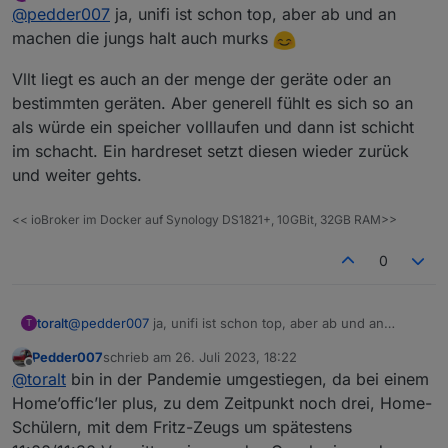
zuletzt editiert von toralt
Offline
@
pedder007
ja, unifi ist schon top, aber ab und an
dranhängen und lege in einem 4 Personen
Haushalt Wert auf einen möglichst ausfallsicheren
machen die jungs halt auch murks
Betrieb, da es sonst immer direkt Kritik der Nutzer
hagelt 😉, bzw. das Haus auch möglichst autark
Vllt liegt es auch an der menge der geräte oder an
funktionieren soll, um unabhängiger von den
bestimmten geräten. Aber generell fühlt es sich so an
Nachbarn zu sein.
als würde ein speicher volllaufen und dann ist schicht
@
toralt
warum soll das an Unifi liegen? Also seit ich
von Fritz weg bin funktioniert das alles erst wirklich
im schacht. Ein hardreset setzt diesen wieder zurück
gut 😊
und weiter gehts.
<< ioBroker im Docker auf Synology DS1821+, 10GBit, 32GB RAM>>
0
@
pedder007
ja, unifi ist schon top, aber ab und an
toralt
T
machen die jungs halt auch murks
Pedder007
schrieb am
26. Juli 2023, 18:22
Vllt liegt es auch an der menge der geräte oder an
zuletzt editiert von
Offline
@
toralt
bin in der Pandemie umgestiegen, da bei einem
bestimmten geräten. Aber generell fühlt es sich so an als
würde ein speicher volllaufen und dann ist schicht im
Home’offic’ler plus, zu dem Zeitpunkt noch drei, Home-
schacht. Ein hardreset setzt diesen wieder zurück und
Schülern, mit dem Fritz-Zeugs um spätestens
weiter gehts.