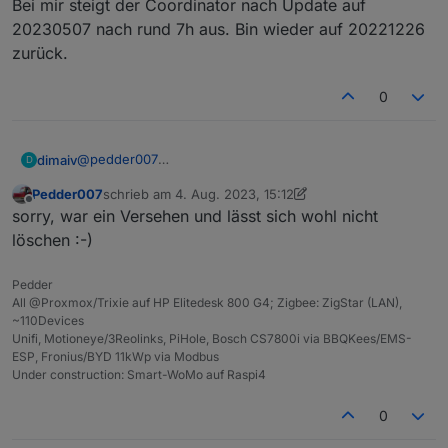
Bei mir steigt der Coordinator nach Update auf
20230507 nach rund 7h aus. Bin wieder auf 20221226
zurück.
0
@
pedder007
dimaiv
D
Vor dem Reboot oder Strom ziehen Zigbee Adapter
Pedder007
schrieb am
4. Aug. 2023, 15:12
stoppen. Dann kann, eigentlich, nix mehr schief gehen.
Wie ist euer Zigbee Firmware Stand?
zuletzt editiert von Pedder007
8. Apr. 2023, 17:13
Offline
sorry, war ein Versehen und lässt sich wohl nicht
löschen :-)
Pedder
All @Proxmox/Trixie auf HP Elitedesk 800 G4; Zigbee: ZigStar (LAN),
~110Devices
Unifi, Motioneye/3Reolinks, PiHole, Bosch CS7800i via BBQKees/EMS-
ESP, Fronius/BYD 11kWp via Modbus
Under construction: Smart-WoMo auf Raspi4
0