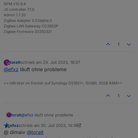
NPM v10.9.4
JS controller 7.1.0
Admin 7.7.20
ZigBee Adapter 3.3.1alpha.0
Zigbee LAN Gateway CC2652P
Zigbee Firmware 20250321
1
toralt
schrieb am
29. Juli 2023, 18:07
T
zuletzt editiert von
Offline
@
efxz
läuft ohne probleme
<< ioBroker im Docker auf Synology DS1821+, 10GBit, 32GB RAM>>
1
toralt
@
efxz
läuft ohne probleme
T
efxz
schrieb am
30. Juli 2023, 14:19
zuletzt editiert von efxz
Offline
@ dimaiv
@
toralt