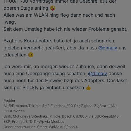
11:00/11:30 Vormittags immer das Geschrei aus der
oberen Etage anfing 🤪
Alles was am WLAN hing flog dann nach und nach
‚weg‘.
Seit dem Umstieg habe ich nie wieder Probleme gehabt.
Bzgl des Koordinators hatte ich ja auch schon den
gleichen Verdacht geäußert, aber da muss
@
dimaiv
uns
erleuchten 🙂
Ich werd mir, ab morgen wieder Zuhause, dann derweil
auch eine Übergangslösung schaffen.
@
dimaiv
danke
auch noch für den Hinweis bzgl des Adapters. Das lässt
sich per Blockly ja einfach umsetzen 👍
Pedder
All @Proxmox/Trixie auf HP Elitedesk 800 G4; Zigbee: ZigStar (LAN),
~110Devices
Unifi, Motioneye/3Reolinks, PiHole, Bosch CS7800i via BBQKees/EMS-
ESP, Fronius/BYD 11kWp via Modbus
Under construction: Smart-WoMo auf Raspi4