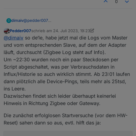
0
dimaiv
@
pedder007
D
Trotzdem interessant was vor dem Absturz im Log
Pedder007
schrieb am
24. Juli 2023, 19:23
stand...
zuletzt editiert von Pedder007
Offline
@
dimaiv
so de‘le, habe jetzt mal die Logs vom Master
und vom entsprechenden Slave, auf dem der Adapter
läuft, durchsucht (Zigbee Log steht auf Info).
Um ~22:30 wurden noch ein paar Steckdosen per
Script abgeschaltet, was per Verbrauchsdaten in
Influx/Historie so auch wirklich stimmt. Ab 23:01 laufen
dann plötzlich alle Device-Pings, teils mehr als 25tsd,
ins Leere.
Dazwischen findet sich leider überhaupt keinerlei
Hinweis in Richtung Zigbee oder Gateway.
Die zunächst erfolglosen Startversuche (vor dem HW-
Reset) sahen dann so aus, evtl. hilft das ja: