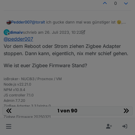
0
Pedder007
@
toralt
ich gucke dann mal was günstiger ist 😉,
bzw. werde künftig vor längeren Abwesenheiten
dimaiv
schrieb am
26. Juli 2023, 10:22
D
grundsätzlich einen HW Reset machen.
zuletzt editiert von dimaiv
Offline
@
pedder007
@
dimaiv
, Du hattest geschrieben, dass da evtl.
schlimmeres passieren kann. Was wäre das denn?
Vor dem Reboot oder Strom ziehen Zigbee Adapter
Also z. B. kann ein Stromausfall ja auch jederzeit
stoppen. Dann kann, eigentlich, nix mehr schief gehen.
passieren. Wäre natürlich schlecht, wenn dann z.
B. plötzlich die Hälfte, oder gar alle, der
Wie ist euer Zigbee Firmware Stand?
angelernten Devices fort wären 🤔
ioBroker- NUC8i3 / Proxmox / VM
Node.js v22.21.0
NPM v10.9.4
JS controller 7.1.0
Admin 7.7.20
ZigBee Adapter 3.3.1alpha.0
1 von 90
Zigbee LAN Gateway CC2652P
Zigbee Firmware 20250321
T
4 Antworten
1