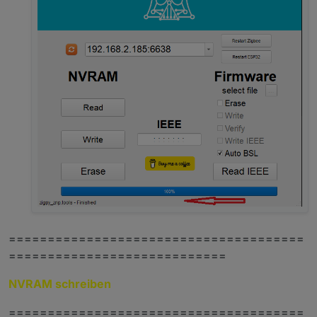
======================================
============================
NVRAM schreiben
======================================