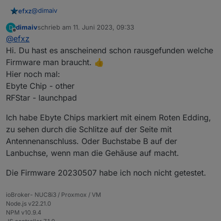
@
dimaiv
efxz
dimaiv
schrieb am
11. Juni 2023, 09:33
D
Hat einer schon die neuste Firmware am Laufen ?
zuletzt editiert von
Offline
@
efxz
Koenkk_20230507_other_coordinator
Hi. Du hast es anscheinend schon rausgefunden welche
Firmware man braucht. 👍
Hier noch mal:
Ebyte Chip - other
RFStar - launchpad
Ich habe Ebyte Chips markiert mit einem Roten Edding,
zu sehen durch die Schlitze auf der Seite mit
Antennenanschluss. Oder Buchstabe B auf der
Lanbuchse, wenn man die Gehäuse auf macht.
Die Firmware 20230507 habe ich noch nicht getestet.
ioBroker- NUC8i3 / Proxmox / VM
Node.js v22.21.0
NPM v10.9.4