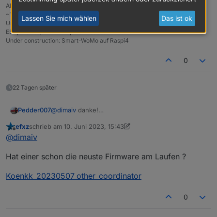
All @Proxmox/Trixie auf HP Elitedesk 800 G4; Zigbee: ZigStar (LAN),
~110Devices
Lassen Sie mich wählen
Das ist ok
Unifi, Motioneye/3Reolinks, PiHole, Bosch CS7800i via BBQKees/EMS-
ESP, Fronius/BYD 11kWp via Modbus
Under construction: Smart-WoMo auf Raspi4
0
Wenn erfolgreich durhgelaufen ist, sieht es so
22 Tagen später
aus.
Pedder007
@
dimaiv
danke!
Danach (Punkt 3) habe ich gesucht. Das probiere
efxz
schrieb am
10. Juni 2023, 15:43
ich in den nächsten Tage mal aus.
zuletzt editiert von efxz
6. Nov. 2023, 08:50
Offline
@
dimaiv
Hat einer schon die neuste Firmware am Laufen ?
Koenkk_20230507_other_coordinator
0