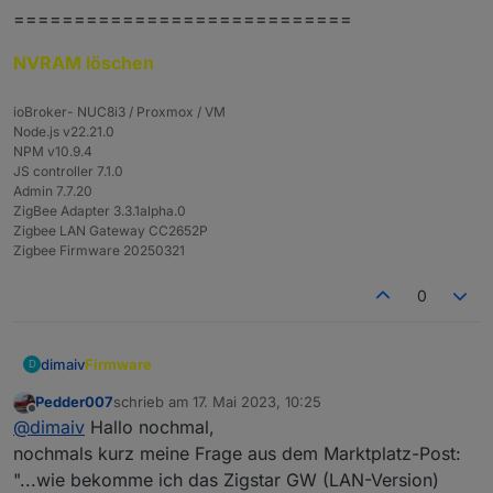
============================
NVRAM löschen
ioBroker- NUC8i3 / Proxmox / VM
Node.js v22.21.0
NPM v10.9.4
JS controller 7.1.0
Admin 7.7.20
ZigBee Adapter 3.3.1alpha.0
Zigbee LAN Gateway CC2652P
Zigbee Firmware 20250321
0
Firmware
dimaiv
D
Pedder007
schrieb am
17. Mai 2023, 10:25
Stick mit einem Ebyte Modul:
Aktuele Firmware
zuletzt editiert von
Offline
@
dimaiv
Hallo nochmal,
Stick mit einem RF-Star Modul:
Aktuelle Firmware
nochmals kurz meine Frage aus dem Marktplatz-Post:
"...wie bekomme ich das Zigstar GW (LAN-Version)
ZigStar GW Multi tool
- Zigbee Modul flashen oder