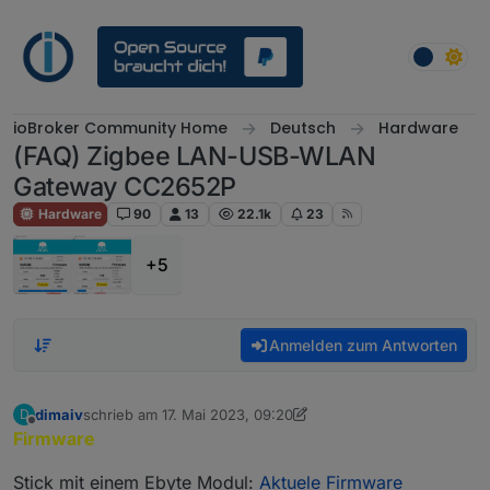
Weiter zum Inhalt
ioBroker Community Home
Deutsch
Hardware
(FAQ) Zigbee LAN-USB-WLAN
Gateway CC2652P
Hardware
90
13
22.1k
23
+5
Anmelden zum Antworten
dimaiv
schrieb am
17. Mai 2023, 09:20
D
zuletzt editiert von dimaiv
5. Nov. 2024, 19:28
Offline
Firmware
Stick mit einem Ebyte Modul:
Aktuele Firmware