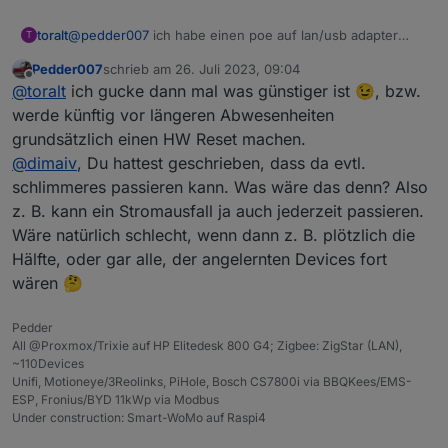
toralt
@
pedder007
ich habe einen poe auf lan/usb adapter
T
dran, daher kann ich den coordinator über port stromlos
Pedder007
schrieb am
26. Juli 2023, 09:04
schalten und rebooten. Der lan coordinator an sich kann
zuletzt editiert von
Offline
@
toralt
ich gucke dann mal was günstiger ist 😉, bzw.
das glaub ich nicht direkt. Der braucht ne usb
stromversorgung.
werde künftig vor längeren Abwesenheiten
grundsätzlich einen HW Reset machen.
@
dimaiv
, Du hattest geschrieben, dass da evtl.
schlimmeres passieren kann. Was wäre das denn? Also
z. B. kann ein Stromausfall ja auch jederzeit passieren.
Wäre natürlich schlecht, wenn dann z. B. plötzlich die
Hälfte, oder gar alle, der angelernten Devices fort
wären 🤔
Pedder
All @Proxmox/Trixie auf HP Elitedesk 800 G4; Zigbee: ZigStar (LAN),
~110Devices
Unifi, Motioneye/3Reolinks, PiHole, Bosch CS7800i via BBQKees/EMS-
ESP, Fronius/BYD 11kWp via Modbus
Under construction: Smart-WoMo auf Raspi4