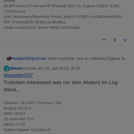
Pedder
All @Proxmox/Trixie auf HP Elitedesk 800 G4; Zigbee: ZigStar (LAN),
~110Devices
Unifi, Motioneye/3Reolinks, PiHole, Bosch CS7800i via BBQKees/EMS-
ESP, Fronius/BYD 11kWp via Modbus
Under construction: Smart-WoMo auf Raspi4
0
Pedder007
@
dimaiv
hallo nochmal, nee an ioBroker/Zigbee lag
das nicht. Der liebe Nachbar war gerade schon da
dimaiv
schrieb am
24. Juli 2023, 15:19
D
und hat das GW kurz stromlos geschaltet. Nach
zuletzt editiert von
Offline
@
pedder007
dem Neustart läuft jetzt wieder alles normal.
Ich werde mir da wohl was anderes überlegen
Trotzdem interessant was vor dem Absturz im Log
müssen, dass ich das notfalls remote hin bekomme
stand...
ioBroker- NUC8i3 / Proxmox / VM
Node.js v22.21.0
NPM v10.9.4
JS controller 7.1.0
Admin 7.7.20
ZigBee Adapter 3.3.1alpha.0