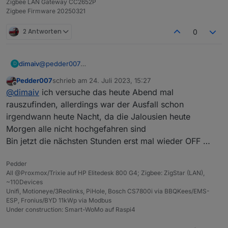
Zigbee LAN Gateway CC2652P
Zigbee Firmware 20250321
2 Antworten
0
dimaiv
@
pedder007
D
Trotzdem interessant was vor dem Absturz im Log
Pedder007
schrieb am
24. Juli 2023, 15:27
stand...
zuletzt editiert von
Offline
@
dimaiv
ich versuche das heute Abend mal
rauszufinden, allerdings war der Ausfall schon
irgendwann heute Nacht, da die Jalousien heute
Morgen alle nicht hochgefahren sind
Bin jetzt die nächsten Stunden erst mal wieder OFF …
Pedder
All @Proxmox/Trixie auf HP Elitedesk 800 G4; Zigbee: ZigStar (LAN),
~110Devices
Unifi, Motioneye/3Reolinks, PiHole, Bosch CS7800i via BBQKees/EMS-
ESP, Fronius/BYD 11kWp via Modbus
Under construction: Smart-WoMo auf Raspi4