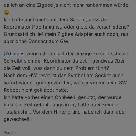
unifi system zugreifen kann, habe ich das immer direkt
2023-07-24 13:41:38.756 - info: zigbee.0 (3
da ich an eine Zigbee ja nicht mehr rankommen würde
per hand gemacht, wenn ich bemerkt hatte, dass es nicht
2023-07-24 13:41:38.860 - info: zigbee.0 (3
😉
ging.
2023-07-24 13:41:57.765 - error: zigbee.0 (
Ich hatte auch nicht auf dem Schirm, dass der
An was das liegt, weiß ich nicht, die coordinator
2023-07-24 13:41:57.767 - error: zigbee.0 (
Koordinator PoE fähig ist, oder gibts da verschiedene?
firmwares ändern nichts daran. Und da ich den Fehler
2023-07-24 13:41:57.767 - error: zigbee.0 (
nicht selbst reproduzieren kann (das kommt immer dann,
2023-07-24 13:42:07.768 - info: zigbee.0 (3
Grundsätzlich lief mein Zigbee Adapter auch noch, nur
wenn ich keinen Nerv dafür habe) habe ich keine
```
aber ohne Connect zum GW.
weiteren „Untersuchungen“ gemacht.
@
dimaiv
, wenn ich ja nicht der einzige zu sein scheine:
Schreibt sich der Koordinator da evtl irgendwas über
die Zeit voll, was dann zu dem Problem führt?
Nach dem HW reset ist das Symbol am Socket auch
sofort wieder grün geworden, was ja vorher beim SW
Reboot nicht geklappt hatte.
Ich hatte vorher einen Conbee II genutzt, der wurde
über die Zeit gefühlt langsamer, hatte aber keinen
Totalausfall. Vor dem Hintergrund habe ich dann aber
gewechselt.
Pedder