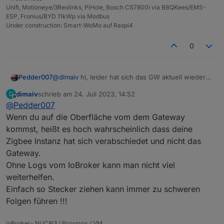
Unifi, Motioneye/3Reolinks, PiHole, Bosch CS7800i via BBQKees/EMS-
ESP, Fronius/BYD 11kWp via Modbus
Under construction: Smart-WoMo auf Raspi4
0
Pedder007
@
dimaiv
hi, leider hat sich das GW aktuell wieder
verabschiedet und ich bin nicht Zuhause.
dimaiv
schrieb am
24. Juli 2023, 14:52
D
Ich hatte es jetzt bereits 2-3x über die
zuletzt editiert von
Offline
@
Pedder007
Weboberfläche rebooted aber Socket bleibt auf rot.
Gibt es noch eine andere Möglichkeit es wieder zu
Wenn du auf die Oberfläche vom dem Gateway
beleben, außer den Nachbarn ins Haus zu
kommst, heißt es hoch wahrscheinlich dass deine
schicken und den Stecker ziehen zu lassen?
Zigbee Instanz hat sich verabschiedet und nicht das
Console sieht so aus:
Gateway.
Ohne Logs vom IoBroker kann man nicht viel
weiterhelfen.
Einfach so Stecker ziehen kann immer zu schweren
Folgen führen !!!
ioBroker- NUC8i3 / Proxmox / VM