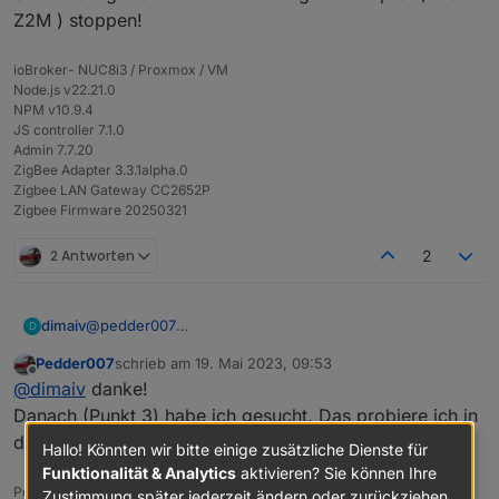
Z2M ) stoppen!
ioBroker- NUC8i3 / Proxmox / VM
Node.js v22.21.0
NPM v10.9.4
JS controller 7.1.0
Admin 7.7.20
ZigBee Adapter 3.3.1alpha.0
Zigbee LAN Gateway CC2652P
Zigbee Firmware 20250321
Wenn erfolgreich gelaufen ist.
2 Antworten
2
Es sieht dann so aus.
@
pedder007
dimaiv
D
Es gibt drei Möglichkeiten Zigbee Gateway neu zu
Pedder007
schrieb am
19. Mai 2023, 09:53
starten:
Über Webinterface Menü "Tools-Reboot ESP32"
zuletzt editiert von
Offline
@
dimaiv
danke!
Sehr wichtig: vorher immer erst Zigbee Adapter (oder
Über MQTT, wenn man es über Webinterface
Z2M ) stoppen!
aktiviert und eingestellt hat "Config-MQTT"
Danach (Punkt 3) habe ich gesucht. Das probiere ich in
Über http get IP/reboot (curl IP/reboot)
den nächsten Tage mal aus.
Hallo! Könnten wir bitte einige zusätzliche Dienste für
Funktionalität & Analytics
aktivieren? Sie können Ihre
Pedder
Zustimmung später jederzeit ändern oder zurückziehen.