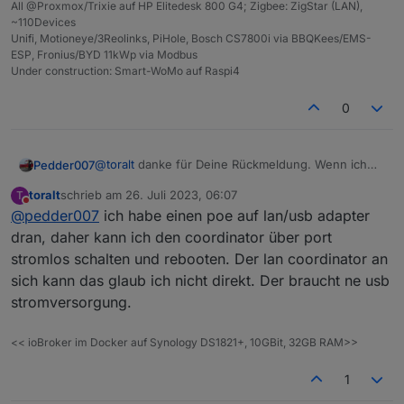
All @Proxmox/Trixie auf HP Elitedesk 800 G4; Zigbee: ZigStar (LAN),
~110Devices
Unifi, Motioneye/3Reolinks, PiHole, Bosch CS7800i via BBQKees/EMS-
ESP, Fronius/BYD 11kWp via Modbus
Under construction: Smart-WoMo auf Raspi4
0
@
toralt
danke für Deine Rückmeldung. Wenn ich
Pedder007
hier im Post nach oben scrolle, kommt das mit den
toralt
schrieb am
26. Juli 2023, 06:07
T
2 Monaten bei mir ja ganz gut hin. Der Hinweis bzgl
@
dimaiv
, wenn ich ja nicht der einzige zu sein
zuletzt editiert von
Nicht stören
@
pedder007
ich habe einen poe auf lan/usb adapter
PoE (nutze auch Unifi und komme per VPN an alles
scheine:
ran) ist gut! Ich hatte schon über eine WLAN
Schreibt sich der Koordinator da evtl irgendwas
dran, daher kann ich den coordinator über port
Steckdose nachgedacht, da ich an eine Zigbee ja
über die Zeit voll, was dann zu dem Problem führt?
stromlos schalten und rebooten. Der lan coordinator an
nicht mehr rankommen würde 😉
Nach dem HW reset ist das Symbol am Socket auch
sich kann das glaub ich nicht direkt. Der braucht ne usb
Ich hatte auch nicht auf dem Schirm, dass der
sofort wieder grün geworden, was ja vorher beim
stromversorgung.
Koordinator PoE fähig ist, oder gibts da
SW Reboot nicht geklappt hatte.
verschiedene?
Ich hatte vorher einen Conbee II genutzt, der
Grundsätzlich lief mein Zigbee Adapter auch noch,
wurde über die Zeit gefühlt langsamer, hatte aber
<< ioBroker im Docker auf Synology DS1821+, 10GBit, 32GB RAM>>
nur aber ohne Connect zum GW.
keinen Totalausfall. Vor dem Hintergrund habe ich
dann aber gewechselt.
1