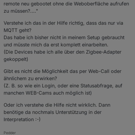
remote neu gebootet ohne die Weboberfläche aufrufen
NVRAM löschen/schreiben/sichern
zu müssen?...."
Multitool
Verstehe ich das in der Hilfe richtig, dass das nur via
Für Windows
ZigStarGW-MT-x64.exe.zip
laden.
MQTT geht?
======================================
Das habe ich bisher nicht in meinem Setup gebraucht
===============================
und müsste mich da erst komplett einarbeiten.
Zigbee Firmware updaten/downgraden
- Geräte
(Die Devices habe ich alle über den Zigbee-Adapter
bleiben angelernt
Zigbee Adapter Instanz stopen !!!
gekoppelt)
Zigbee Firmware updaten/downgraden
Firmware downloaden.
- mit komplett
neu Einrichtung
Ordner "/opt/iobroker/iobroker-data/zigbee_x/"
Gibt es nicht die Möglichkeit das per Web-Call oder
auf ihrem Datenträger sichern/kopieren! (x =
Zigbee Adapter Instanz stopen !!!
ähnlichem zu erwirken?
zigbee Instanz Nummer)
======================================
Firmware downloaden.
(Z. B. so wie ein Login, oder eine Statusabfrage, auf
NVRAM sichern (NVRAM Read) !!!
================================
Ordner "/opt/iobroker/iobroker-data/zigbee_x/"
Zigbee Firmware flashen/schreiben.
auf ihrem Datenträger leeren/löschen (x = zigbee
manchen WEB-Cams auch möglich ist)
Firmware flashen/schreiben
NVRAM löschen (NVRAM Erase)
Instanz Nummer)
Vorher gesicherte ( Punkt 4 ) NVRAM.json Datei
Zigbee Firmware flashen/schreiben.
Multitool runterladen, entpacken, starten.
Oder ich verstehe die Hilfe nicht wirklich. Dann
zurückschreiben (NVRAM Write)
NVRAM löschen (NVRAM Erase)
======================================
benötige da nochmals Unterstützung in der
Aktuele Firmware auswählen (vorher eventuell
Gateway vom Strom für 1 Minute nehmen und
Gateway vom Strom für 1 Minute nehmen und
=============================
Interpretation :-)
entpacken) (1), vier Hacken setzen (2), und Start
wieder dran machen.
wieder dran machen.
NVRAM sichern
(3) klicken.
Zigbee Adapter Instanz starten.
Einstellungen in Zigbee Instanz kontrollieren.
die Zigbee Instanz sollte innerhalb von 10
PANID ändern (+-1 reicht schon, wichtig ist nicht
Multitool runterladen, entpacken, starten und IP
Pedder