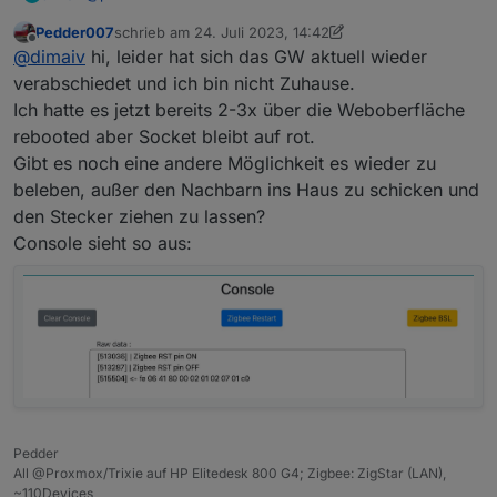
Es gibt drei Möglichkeiten Zigbee Gateway neu zu
Pedder007
schrieb am
24. Juli 2023, 14:42
starten:
Über Webinterface Menü "Tools-Reboot ESP32"
zuletzt editiert von Pedder007
Offline
@
dimaiv
hi, leider hat sich das GW aktuell wieder
Sehr wichtig: vorher immer erst Zigbee Adapter (oder
Über MQTT, wenn man es über Webinterface
Z2M ) stoppen!
aktiviert und eingestellt hat "Config-MQTT"
verabschiedet und ich bin nicht Zuhause.
Über http get IP/reboot (curl IP/reboot)
Ich hatte es jetzt bereits 2-3x über die Weboberfläche
rebooted aber Socket bleibt auf rot.
Gibt es noch eine andere Möglichkeit es wieder zu
beleben, außer den Nachbarn ins Haus zu schicken und
den Stecker ziehen zu lassen?
Console sieht so aus:
Pedder
All @Proxmox/Trixie auf HP Elitedesk 800 G4; Zigbee: ZigStar (LAN),
~110Devices