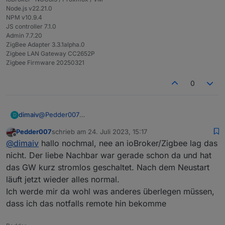
Node.js v22.21.0
NPM v10.9.4
JS controller 7.1.0
Admin 7.7.20
ZigBee Adapter 3.3.1alpha.0
Zigbee LAN Gateway CC2652P
Zigbee Firmware 20250321
0
dimaiv
@
Pedder007
D
Wenn du auf die Oberfläche vom dem Gateway
Pedder007
schrieb am
24. Juli 2023, 15:17
kommst, heißt es hoch wahrscheinlich dass deine
zuletzt editiert von
Offline
@
dimaiv
hallo nochmal, nee an ioBroker/Zigbee lag das
Zigbee Instanz hat sich verabschiedet und nicht das
Gateway.
nicht. Der liebe Nachbar war gerade schon da und hat
Ohne Logs vom IoBroker kann man nicht viel
das GW kurz stromlos geschaltet. Nach dem Neustart
weiterhelfen.
läuft jetzt wieder alles normal.
Einfach so Stecker ziehen kann immer zu schweren
Ich werde mir da wohl was anderes überlegen müssen,
Folgen führen !!!
dass ich das notfalls remote hin bekomme