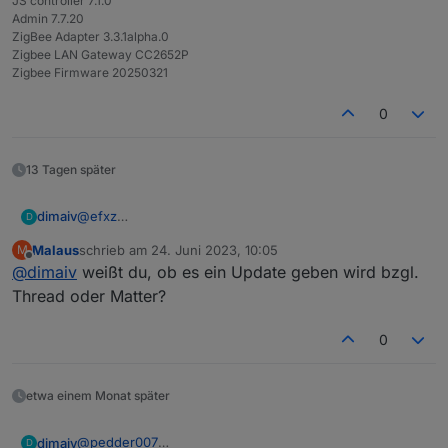
JS controller 7.1.0
Admin 7.7.20
ZigBee Adapter 3.3.1alpha.0
Zigbee LAN Gateway CC2652P
Zigbee Firmware 20250321
0
13 Tagen später
@
efxz
dimaiv
D
Hi. Du hast es anscheinend schon rausgefunden
Malaus
schrieb am
24. Juni 2023, 10:05
M
welche Firmware man braucht. 👍
Ich habe Ebyte Chips markiert mit einem Roten Edding,
zuletzt editiert von
Offline
@
dimaiv
weißt du, ob es ein Update geben wird bzgl.
Hier noch mal:
zu sehen durch die Schlitze auf der Seite mit
Ebyte Chip - other
Antennenanschluss. Oder Buchstabe B auf der
Die Firmware 20230507 habe ich noch nicht getestet.
Thread oder Matter?
RFStar - launchpad
Lanbuchse, wenn man die Gehäuse auf macht.
0
etwa einem Monat später
@
pedder007
dimaiv
D