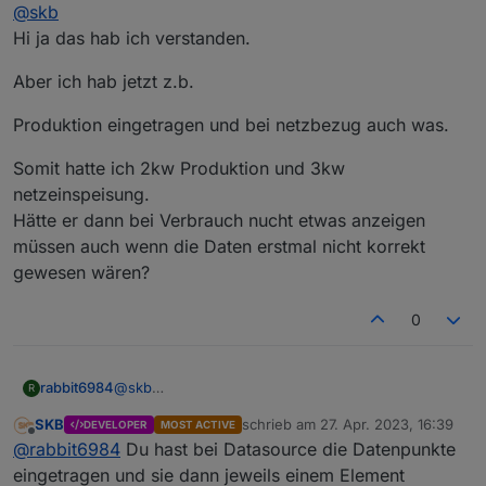
Offline
@
skb
Hi ja das hab ich verstanden.
Aber ich hab jetzt z.b.
Produktion eingetragen und bei netzbezug auch was.
Somit hatte ich 2kw Produktion und 3kw
netzeinspeisung.
Hätte er dann bei Verbrauch nucht etwas anzeigen
müssen auch wenn die Daten erstmal nicht korrekt
gewesen wären?
0
@
skb
rabbit6984
R
Hi ja das hab ich verstanden.
SKB
schrieb am
27. Apr. 2023, 16:39
DEVELOPER
MOST ACTIVE
Aber ich hab jetzt z.b.
zuletzt editiert von
Offline
@
rabbit6984
Du hast bei Datasource die Datenpunkte
Produktion eingetragen und bei netzbezug auch
eingetragen und sie dann jeweils einem Element