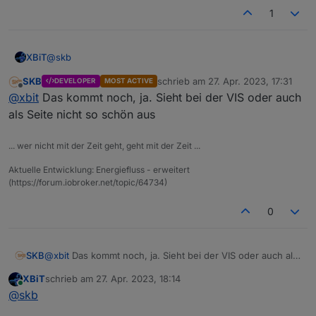
1
@
skb
XBiT
SKB
schrieb am
27. Apr. 2023, 17:31
DEVELOPER
MOST ACTIVE
gibt es oder wird es eine Option geben um das Zahnrad
zuletzt editiert von
Offline
@
xbit
Das kommt noch, ja. Sieht bei der VIS oder auch
auszublenden z.B.
http://XXX.XXX.XXX.XXX:8082/energiefluss-
als Seite nicht so schön aus
erweitert/index.html?instance=0?edit=0
... wer nicht mit der Zeit geht, geht mit der Zeit ...
Aktuelle Entwicklung: Energiefluss - erweitert
(https://forum.iobroker.net/topic/64734)
0
SKB
@
xbit
Das kommt noch, ja. Sieht bei der VIS oder auch als
Seite nicht so schön aus
XBiT
schrieb am
27. Apr. 2023, 18:14
zuletzt editiert von
Online
@
skb