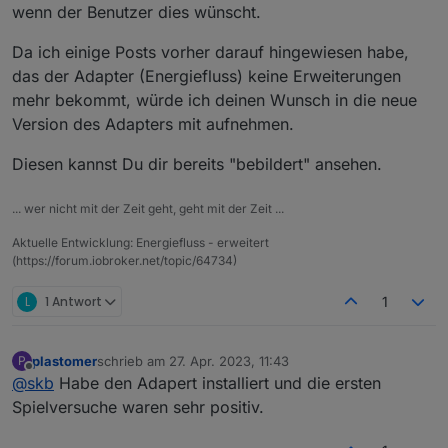
berechnet.
angeben könnte, und bei Bedarf diese NICHT
Hier ein Beispiel, wo ich die Werte einfach als
wenn der Benutzer dies wünscht.
Und aufgrund meines sog. "Messkonzept 8"
von Deinem Skript berechnet werden.
Kästchen drüber gelegt hab:
(mit zwei getrennten Zählern für Haushalt und
Da ich einige Posts vorher darauf hingewiesen habe,
Wärmepumpe, welche quasi in Reihe
Diese Leistungen können sich im Betrag
das der Adapter (Energiefluss) keine Erweiterungen
geschaltet sind), sowie der PV-Anlage und
unterscheiden, klar. Dazu hast Du ja auch
dem Akku ergeben sich einige Werte. Z.b.
einen Dynamik eingebaut, welche die
Vorschlag: Die Anzahl der Punkte je nach
mehr bekommt, würde ich deinen Wunsch in die neue
kann PV den Akku laden, in die WP oder den
Geschwindigkeit der "Punkte" verändert.
Betrag der Leistung einstellen!
Version des Adapters mit aufnehmen.
Haushalt speisen. Der Akku kann ins Netz
Geringe Leistung --> 1 Punkt bewegt sich
Nochmals Danke und Viele Grüße!
speisen, oder von PV oder Netz geladen
Hohe Leistung --> 6 oder mehr Punkte
Klaus.
Diesen kannst Du dir bereits "bebildert" ansehen.
werden. Alle Kombis berechne ich bereits und
bewegen sich
liegen in Datenpunkten vor.
... wer nicht mit der Zeit geht, geht mit der Zeit ...
Aktuelle Entwicklung: Energiefluss - erweitert
(https://forum.iobroker.net/topic/64734)
L
1 Antwort
1
plastomer
schrieb am
27. Apr. 2023, 11:43
P
zuletzt editiert von
Offline
@
skb
Habe den Adapert installiert und die ersten
Spielversuche waren sehr positiv.