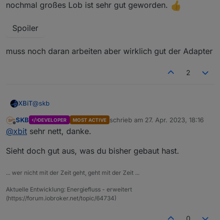
nochmal großes Lob ist sehr gut geworden.
Spoiler
muss noch daran arbeiten aber wirklich gut der Adapter
2
@
skb
XBiT
SKB
schrieb am
27. Apr. 2023, 18:16
DEVELOPER
MOST ACTIVE
nochmal großes Lob ist sehr gut geworden.
zuletzt editiert von
Offline
@
xbit
sehr nett, danke.
Sieht doch gut aus, was du bisher gebaut hast.
Spoiler
... wer nicht mit der Zeit geht, geht mit der Zeit ...
muss noch daran arbeiten aber wirklich gut der Adapter
Aktuelle Entwicklung: Energiefluss - erweitert
(https://forum.iobroker.net/topic/64734)
0