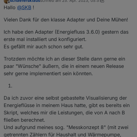
schaefersklaus
schrieb am
25. Apr. 2023, 05:51
zuletzt editiert von schaefersklaus
Offline
Hallo
@
SKB
!
Vielen Dank für den klasse Adapter und Deine Mühen!
Ich habe den Adapter (Energiefluss 3.6.0) gestern das
erste mal installiert und konfiguriert.
Es gefällt mir auch schon sehr gut.
Trotzdem möchte ich an dieser Stelle dann gerne ein
paar "Wünsche" äußern, die in einem neuen Release
sehr gerne implementiert sein könnten.
Da ich zuvor eine selbst gebastelte Visualisierung der
Energieflüsse in meinem Haus hatte, gibt es bereits ein
Skript, welches mir die Leistungen, die von A nach B
fließen berechnet.
Und aufgrund meines sog. "Messkonzept 8" (mit zwei
getrennten Zählern für Haushalt und Wärmepumpe,