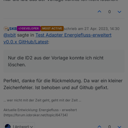
0
SKB
schrieb am
27. Apr. 2023, 14:30
DEVELOPER
MOST ACTIVE
zuletzt editiert von
Offline
@
xbit
sagte in
Test Adapter Energiefluss-erweitert
v0.0.x GitHub/Latest
:
Nur die ID2 aus der Vorlage konnte ich nicht
löschen.
Perfekt, danke für die Rückmeldung. Da war ein kleiner
Zeichenfehler. Ist behoben und auf Github gefixt.
... wer nicht mit der Zeit geht, geht mit der Zeit ...
Aktuelle Entwicklung: Energiefluss - erweitert
(https://forum.iobroker.net/topic/64734)
1 Antwort
0