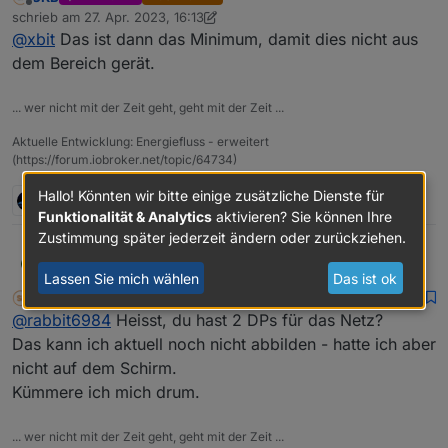
wird im Editormodus bei einer "Datasource" die "Pos.X"
Offline
schrieb am
27. Apr. 2023, 16:13
und "Pos.Y" eingegeben ist die erste Zahl immer +1 der
zuletzt editiert von SKB
@
xbit
Das ist dann das Minimum, damit dies nicht aus
eigentlichen eingegeben Zahl (Tastatur auf 2 gedrückt 3
EDIT: Sorry bei Textfeldern ist es auch so bei Rectangle
wird angezeigt) bei Textfeldern ist es nicht so.
und Icons nicht...
dem Bereich gerät.
... wer nicht mit der Zeit geht, geht mit der Zeit ...
Aktuelle Entwicklung: Energiefluss - erweitert
(https://forum.iobroker.net/topic/64734)
Hallo! Könnten wir bitte einige zusätzliche Dienste für
1 Antwort
0
Funktionalität & Analytics
aktivieren? Sie können Ihre
Zustimmung später jederzeit ändern oder zurückziehen.
Hi,
rabbit6984
R
Lassen Sie mich wählen
Das ist ok
SKB
schrieb am
27. Apr. 2023, 16:14
DEVELOPER
MOST ACTIVE
Super Individualisierungen klasse. Auch gleich
zuletzt editiert von
Offline
@
rabbit6984
Heisst, du hast 2 DPs für das Netz?
installiert und am Testen.
Aber ich stell mich zu doof an.
Das kann ich aktuell noch nicht abbilden - hatte ich aber
nicht auf dem Schirm.
Wie wird den der Verbrauch berechnet?
Kümmere ich mich drum.
Wie kann ich das Netz einstellen da ich 2 Werte
habe einen für Bezug und einen für Einspeisung….
Datenquellen habe ich angelegt mal testweise
Produktion Bezug und Verbrauch.
... wer nicht mit der Zeit geht, geht mit der Zeit ...