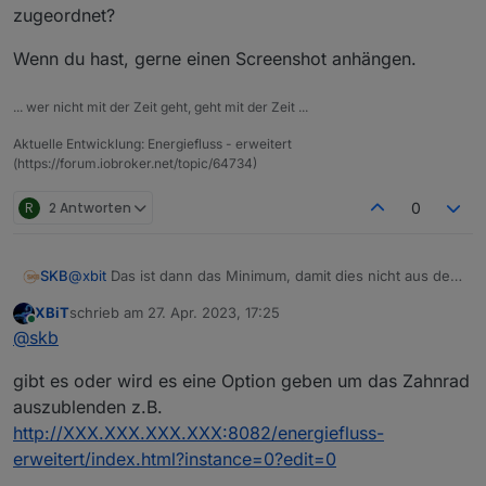
was.
zugeordnet?
Somit hatte ich 2kw Produktion und 3kw
netzeinspeisung.
Wenn du hast, gerne einen Screenshot anhängen.
Hätte er dann bei Verbrauch nucht etwas anzeigen
müssen auch wenn die Daten erstmal nicht korrekt
... wer nicht mit der Zeit geht, geht mit der Zeit ...
gewesen wären?
Aktuelle Entwicklung: Energiefluss - erweitert
(https://forum.iobroker.net/topic/64734)
R
2 Antworten
0
SKB
@
xbit
Das ist dann das Minimum, damit dies nicht aus dem
Bereich gerät.
XBiT
schrieb am
27. Apr. 2023, 17:25
zuletzt editiert von
Online
@
skb
gibt es oder wird es eine Option geben um das Zahnrad
auszublenden z.B.
http://XXX.XXX.XXX.XXX:8082/energiefluss-
erweitert/index.html?instance=0?edit=0