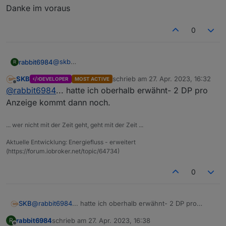
Danke im voraus
0
@
skb
rabbit6984
R
Hi ja genau.
SKB
schrieb am
27. Apr. 2023, 16:32
DEVELOPER
MOST ACTIVE
Habe ein sma homemanager 2 der hat einen Wert
Und wie kommt leben in den Verbrauch? Habe da
zuletzt editiert von
Offline
@
rabbit6984
... hatte ich oberhalb erwähnt- 2 DP pro
für Bezug und einen für Einspeisung keine
nix gefunden. Beim alten Adapter war ja einfach
saldierung. Zumindest zeigt es im adapter keine an.
irgendwo zu setzen in Verbrauch einberechnen.
Hier finde ich das jetzt nicht.
Anzeige kommt dann noch.
Danke im voraus
... wer nicht mit der Zeit geht, geht mit der Zeit ...
Aktuelle Entwicklung: Energiefluss - erweitert
(https://forum.iobroker.net/topic/64734)
0
SKB
@
rabbit6984
... hatte ich oberhalb erwähnt- 2 DP pro
Anzeige kommt dann noch.
rabbit6984
schrieb am
27. Apr. 2023, 16:38
R
zuletzt editiert von