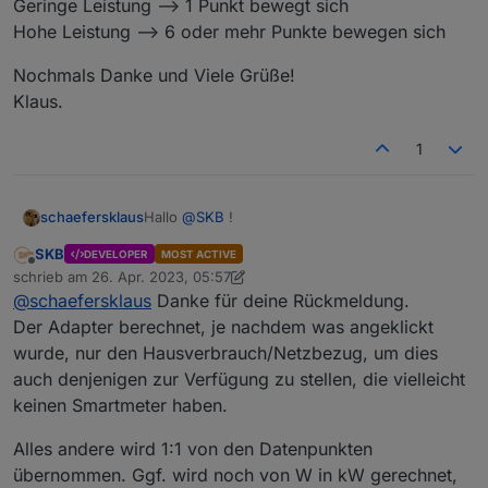
Geringe Leistung --> 1 Punkt bewegt sich
Hohe Leistung --> 6 oder mehr Punkte bewegen sich
Nochmals Danke und Viele Grüße!
Klaus.
1
Hallo
@
SKB
!
schaefersklaus
SKB
DEVELOPER
MOST ACTIVE
Vielen Dank für den klasse Adapter und Deine
Offline
schrieb am
26. Apr. 2023, 05:57
Mühen!
zuletzt editiert von SKB
@
schaefersklaus
Danke für deine Rückmeldung.
Ich habe den Adapter (Energiefluss 3.6.0)
gestern das erste mal installiert und
Der Adapter berechnet, je nachdem was angeklickt
konfiguriert.
Trotzdem möchte ich an dieser Stelle dann
wurde, nur den Hausverbrauch/Netzbezug, um dies
Es gefällt mir auch schon sehr gut.
gerne ein paar "Wünsche" äußern, die in
auch denjenigen zur Verfügung zu stellen, die vielleicht
einem neuen Release sehr gerne
keinen Smartmeter haben.
implementiert sein könnten.
Da ich zuvor eine selbst gebastelte
Visualisierung der Energieflüsse in meinem
Alles andere wird 1:1 von den Datenpunkten
Haus hatte, gibt es bereits ein Skript, welches
Wunsch 1: Daher wäre es schön wenn man die
mir die Leistungen, die von A nach B fließen
Leistungen je "Flussrichtung" als Datenpunkte
übernommen. Ggf. wird noch von W in kW gerechnet,