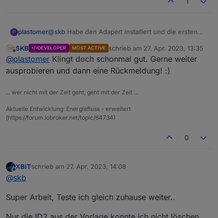
1
plastomer
@
skb
Habe den Adapert installiert und die ersten
P
Spielversuche waren sehr positiv.
SKB
schrieb am
27. Apr. 2023, 13:35
DEVELOPER
MOST ACTIVE
zuletzt editiert von
Offline
@
plastomer
Klingt doch schonmal gut. Gerne weiter
ausprobieren und dann eine Rückmeldung! :)
... wer nicht mit der Zeit geht, geht mit der Zeit ...
Aktuelle Entwicklung: Energiefluss - erweitert
(https://forum.iobroker.net/topic/64734)
0
XBiT
schrieb am
27. Apr. 2023, 14:08
zuletzt editiert von
Online
@
skb
Super Arbeit, Teste ich gleich zuhause weiter..
Nur die ID2 aus der Vorlage konnte ich nicht löschen.