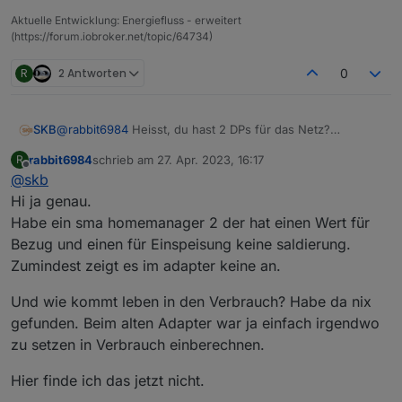
Sorry steh auf dem Schlauch…..
Aktuelle Entwicklung: Energiefluss - erweitert
(https://forum.iobroker.net/topic/64734)
Danke
R
2 Antworten
0
SKB
@
rabbit6984
Heisst, du hast 2 DPs für das Netz?
Das kann ich aktuell noch nicht abbilden - hatte ich aber
rabbit6984
schrieb am
27. Apr. 2023, 16:17
R
nicht auf dem Schirm.
zuletzt editiert von
Offline
@
skb
Kümmere ich mich drum.
Hi ja genau.
Habe ein sma homemanager 2 der hat einen Wert für
Bezug und einen für Einspeisung keine saldierung.
Zumindest zeigt es im adapter keine an.
Und wie kommt leben in den Verbrauch? Habe da nix
gefunden. Beim alten Adapter war ja einfach irgendwo
zu setzen in Verbrauch einberechnen.
Hier finde ich das jetzt nicht.