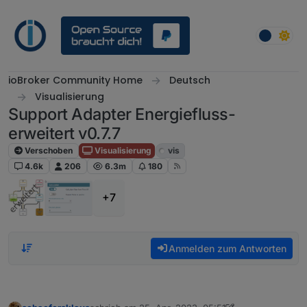
Weiter zum Inhalt
ioBroker Community Home
Deutsch
Visualisierung
Support Adapter Energiefluss-
erweitert v0.7.7
Verschoben
Visualisierung
vis
4.6k
206
6.3m
180
+7
Anmelden zum Antworten