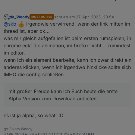
da_Woody
schrieb am
27. Apr. 2023, 20:54
MOST ACTIVE
zuletzt editiert von
Offline
@
skb
irgendwie verwirrend, wenn der link mitten im
thread ist, aber ok...
was mir gleich aufgefallen ist beim ersten rumspielen, in
chrome eckt die animation, im firefox nicht... zumindest
im editor.
wenn ich ein element bearbeite, kann ich zwar direkt ein
anderes klicken, wenn ich irgendwo hinklicke sollte sich
IMHO die config schließen.
mit großer Freude kann ich Euch heute die erste
Alpha Version zum Download anbieten
es ist ja alpha, so what! :D
gruß vom Woody
HAPPINESS is not a DESTINATION, it's a WAY of LIFE!