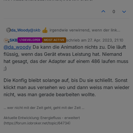
0
@
skb
irgendwie verwirrend, wenn der link
da_Woody
mitten im thread ist, aber ok...
SKB
schrieb am
27. Apr. 2023, 21:10
DEVELOPER
MOST ACTIVE
was mir gleich aufgefallen ist beim ersten
zuletzt editiert von
Offline
@
da_woody
Da kann die Animation nichts zu. Die läuft
mit großer Freude kann ich Euch heute die
rumspielen, in chrome eckt die animation, im firefox
erste Alpha Version zum Download anbieten
nicht... zumindest im editor.
flüssig, wenn das Gerät etwas Leistung hat. Niemand
es ist ja alpha, so what! :D
wenn ich ein element bearbeite, kann ich zwar
hat gesagt, das der Adapter auf einem 486 laufen muss
direkt ein anderes klicken, wenn ich irgendwo
;)
hinklicke sollte sich IMHO die config schließen.
Die Konfig bleibt solange auf, bis Du sie schließt. Sonst
klickt man aus versehen wo und dann weiss man wieder
nicht, was man gerade bearbeiten wollte.
... wer nicht mit der Zeit geht, geht mit der Zeit ...
Aktuelle Entwicklung: Energiefluss - erweitert
(https://forum.iobroker.net/topic/64734)