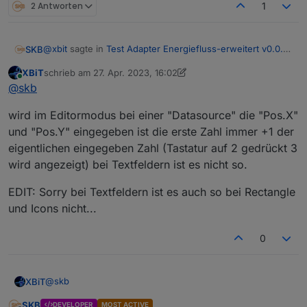
2 Antworten
1
@
xbit
sagte in
Test Adapter Energiefluss-erweitert v0.0.x
SKB
GitHub/Latest
:
XBiT
schrieb am
27. Apr. 2023, 16:02
zuletzt editiert von XBiT
Online
Nur die ID2 aus der Vorlage konnte ich nicht löschen.
@
skb
wird im Editormodus bei einer "Datasource" die "Pos.X"
Perfekt, danke für die Rückmeldung. Da war ein kleiner
und "Pos.Y" eingegeben ist die erste Zahl immer +1 der
Zeichenfehler. Ist behoben und auf Github gefixt.
eigentlichen eingegeben Zahl (Tastatur auf 2 gedrückt 3
wird angezeigt) bei Textfeldern ist es nicht so.
EDIT: Sorry bei Textfeldern ist es auch so bei Rectangle
und Icons nicht...
0
@
skb
XBiT
SKB
DEVELOPER
MOST ACTIVE