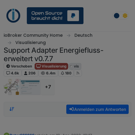
Weiter zum Inhalt
ioBroker Community Home
Deutsch
Visualisierung
Support Adapter Energiefluss-
erweitert v0.7.7
Verschoben
Visualisierung
vis
4.6k
206
6.4m
180
+7
Anmelden zum Antworten