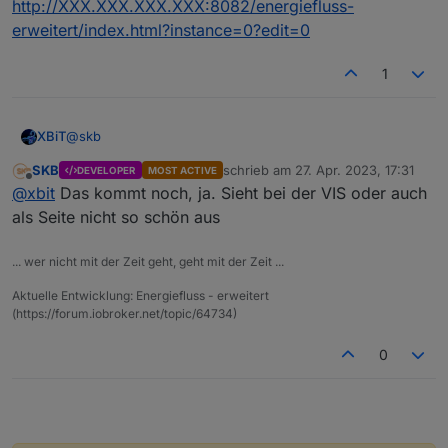
http://XXX.XXX.XXX.XXX:8082/energiefluss-
erweitert/index.html?instance=0?edit=0
1
@
skb
XBiT
SKB
schrieb am
27. Apr. 2023, 17:31
DEVELOPER
MOST ACTIVE
gibt es oder wird es eine Option geben um das Zahnrad
zuletzt editiert von
Offline
@
xbit
Das kommt noch, ja. Sieht bei der VIS oder auch
auszublenden z.B.
http://XXX.XXX.XXX.XXX:8082/energiefluss-
als Seite nicht so schön aus
erweitert/index.html?instance=0?edit=0
... wer nicht mit der Zeit geht, geht mit der Zeit ...
Aktuelle Entwicklung: Energiefluss - erweitert
(https://forum.iobroker.net/topic/64734)
0