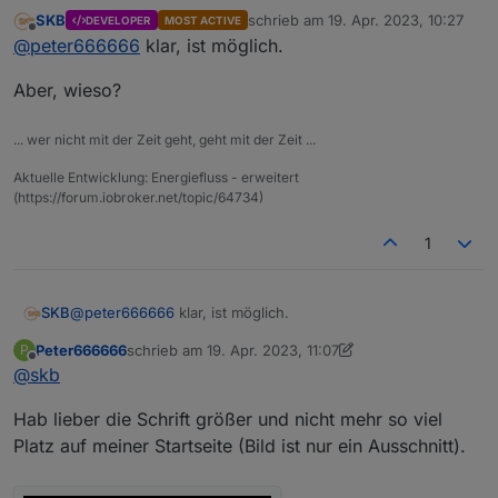
erweitert v0.0.x GitHub/Latest
:
SKB
schrieb am
19. Apr. 2023, 10:27
DEVELOPER
MOST ACTIVE
zuletzt editiert von
Offline
Schreibt hier bitte zu Beginn alle Ideen rein,
@
peter666666
klar, ist möglich.
die Euch einfallen!
Freu mich schon auf den neuen Adapter. Ich
Aber, wieso?
würde es super finden wenn man wieder die
Option hat die Symbole auszublenden
... wer nicht mit der Zeit geht, geht mit der Zeit ...
Aktuelle Entwicklung: Energiefluss - erweitert
(https://forum.iobroker.net/topic/64734)
1
@
peter666666
klar, ist möglich.
SKB
Peter666666
schrieb am
19. Apr. 2023, 11:07
P
Aber, wieso?
zuletzt editiert von Peter666666
Offline
@
skb
Hab lieber die Schrift größer und nicht mehr so viel
Platz auf meiner Startseite (Bild ist nur ein Ausschnitt).