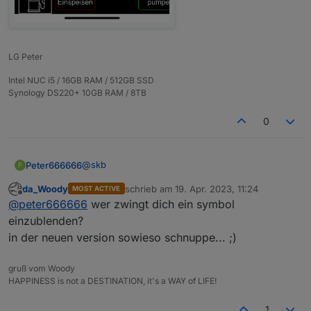
LG Peter
Intel NUC i5 / 16GB RAM / 512GB SSD
Synology DS220+ 10GB RAM / 8TB
0
@
skb
Peter666666
P
da_Woody
schrieb am
19. Apr. 2023, 11:24
MOST ACTIVE
Hab lieber die Schrift größer und nicht mehr so
zuletzt editiert von
Offline
@
peter666666
wer zwingt dich ein symbol
viel Platz auf meiner Startseite (Bild ist nur ein
Ausschnitt).
einzublenden?
in der neuen version sowieso schnuppe... ;)
gruß vom Woody
HAPPINESS is not a DESTINATION, it's a WAY of LIFE!
1