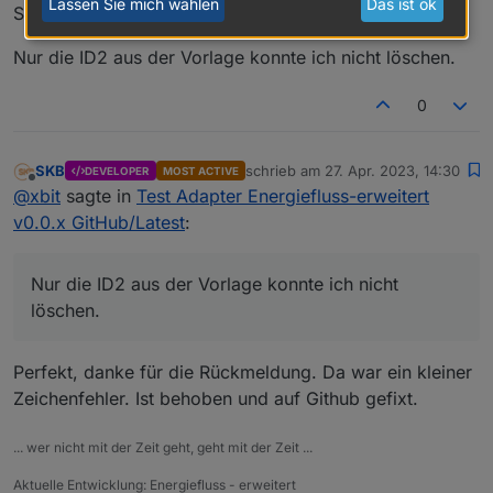
Lassen Sie mich wählen
Das ist ok
Super Arbeit, Teste ich gleich zuhause weiter..
Nur die ID2 aus der Vorlage konnte ich nicht löschen.
0
SKB
schrieb am
27. Apr. 2023, 14:30
DEVELOPER
MOST ACTIVE
zuletzt editiert von
Offline
@
xbit
sagte in
Test Adapter Energiefluss-erweitert
v0.0.x GitHub/Latest
:
Nur die ID2 aus der Vorlage konnte ich nicht
löschen.
Perfekt, danke für die Rückmeldung. Da war ein kleiner
Zeichenfehler. Ist behoben und auf Github gefixt.
... wer nicht mit der Zeit geht, geht mit der Zeit ...
Aktuelle Entwicklung: Energiefluss - erweitert