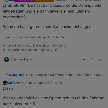
Aber ich hab jetzt z.b.
zuletzt editiert von
Offline
@
rabbit6984
Du hast bei Datasource die Datenpunkte
Produktion eingetragen und bei netzbezug auch
eingetragen und sie dann jeweils einem Element
was.
zugeordnet?
Somit hatte ich 2kw Produktion und 3kw
netzeinspeisung.
Wenn du hast, gerne einen Screenshot anhängen.
Hätte er dann bei Verbrauch nucht etwas anzeigen
müssen auch wenn die Daten erstmal nicht korrekt
... wer nicht mit der Zeit geht, geht mit der Zeit ...
gewesen wären?
Aktuelle Entwicklung: Energiefluss - erweitert
(https://forum.iobroker.net/topic/64734)
R
2 Antworten
0
SKB
@
xbit
Das ist dann das Minimum, damit dies nicht aus dem
Bereich gerät.
XBiT
schrieb am
27. Apr. 2023, 17:25
zuletzt editiert von
Offline
@
skb
gibt es oder wird es eine Option geben um das Zahnrad
auszublenden z.B.