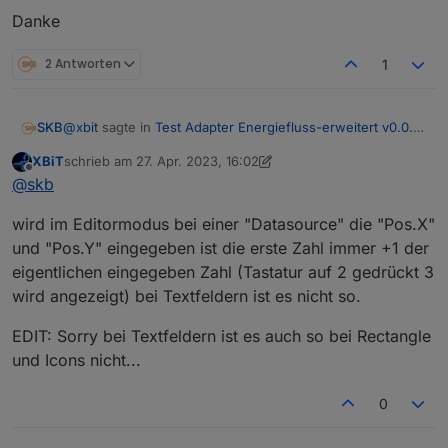
Danke
2 Antworten
1
@
xbit
sagte in
Test Adapter Energiefluss-erweitert v0.0.x
SKB
GitHub/Latest
:
XBiT
schrieb am
27. Apr. 2023, 16:02
zuletzt editiert von XBiT
Offline
Nur die ID2 aus der Vorlage konnte ich nicht löschen.
@
skb
wird im Editormodus bei einer "Datasource" die "Pos.X"
Perfekt, danke für die Rückmeldung. Da war ein kleiner
und "Pos.Y" eingegeben ist die erste Zahl immer +1 der
Zeichenfehler. Ist behoben und auf Github gefixt.
eigentlichen eingegeben Zahl (Tastatur auf 2 gedrückt 3
wird angezeigt) bei Textfeldern ist es nicht so.
EDIT: Sorry bei Textfeldern ist es auch so bei Rectangle
und Icons nicht...
0