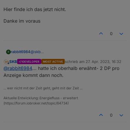
Hier finde ich das jetzt nicht.
Danke im voraus
0
@
skb
rabbit6984
R
Hi ja genau.
SKB
schrieb am
27. Apr. 2023, 16:32
DEVELOPER
MOST ACTIVE
Habe ein sma homemanager 2 der hat einen Wert
Und wie kommt leben in den Verbrauch? Habe da
zuletzt editiert von
Offline
@
rabbit6984
... hatte ich oberhalb erwähnt- 2 DP pro
für Bezug und einen für Einspeisung keine
nix gefunden. Beim alten Adapter war ja einfach
saldierung. Zumindest zeigt es im adapter keine an.
irgendwo zu setzen in Verbrauch einberechnen.
Hier finde ich das jetzt nicht.
Anzeige kommt dann noch.
Danke im voraus
... wer nicht mit der Zeit geht, geht mit der Zeit ...
Aktuelle Entwicklung: Energiefluss - erweitert
(https://forum.iobroker.net/topic/64734)
0