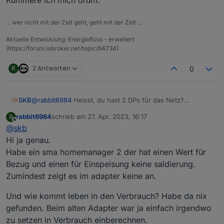
Wie kann ich das Netz einstellen da ich 2 Werte
habe einen für Bezug und einen für Einspeisung….
Datenquellen habe ich angelegt mal testweise
Produktion Bezug und Verbrauch.
... wer nicht mit der Zeit geht, geht mit der Zeit ...
Sorry steh auf dem Schlauch…..
Aktuelle Entwicklung: Energiefluss - erweitert
(https://forum.iobroker.net/topic/64734)
Danke
R
2 Antworten
0
SKB
@
rabbit6984
Heisst, du hast 2 DPs für das Netz?
Das kann ich aktuell noch nicht abbilden - hatte ich aber
rabbit6984
schrieb am
27. Apr. 2023, 16:17
R
nicht auf dem Schirm.
zuletzt editiert von
Offline
@
skb
Kümmere ich mich drum.
Hi ja genau.
Habe ein sma homemanager 2 der hat einen Wert für
Bezug und einen für Einspeisung keine saldierung.
Zumindest zeigt es im adapter keine an.
Und wie kommt leben in den Verbrauch? Habe da nix
gefunden. Beim alten Adapter war ja einfach irgendwo
zu setzen in Verbrauch einberechnen.