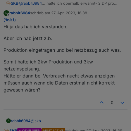
SKB
@
rabbit6984
... hatte ich oberhalb erwähnt- 2 DP pro
Anzeige kommt dann noch.
rabbit6984
schrieb am
27. Apr. 2023, 16:38
R
zuletzt editiert von
Offline
@
skb
Hi ja das hab ich verstanden.
Aber ich hab jetzt z.b.
Produktion eingetragen und bei netzbezug auch was.
Somit hatte ich 2kw Produktion und 3kw
netzeinspeisung.
Hätte er dann bei Verbrauch nucht etwas anzeigen
müssen auch wenn die Daten erstmal nicht korrekt
gewesen wären?
0
@
skb
rabbit6984
R
Hi ja das hab ich verstanden.
SKB
schrieb am
27. Apr. 2023, 16:39
DEVELOPER
MOST ACTIVE