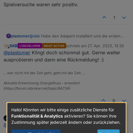
Spielversuche waren sehr positiv.
1
plastomer
@
skb
Habe den Adapert installiert und die ersten
P
Spielversuche waren sehr positiv.
SKB
schrieb am
27. Apr. 2023, 13:35
DEVELOPER
MOST ACTIVE
zuletzt editiert von
Offline
@
plastomer
Klingt doch schonmal gut. Gerne weiter
ausprobieren und dann eine Rückmeldung! :)
... wer nicht mit der Zeit geht, geht mit der Zeit ...
Aktuelle Entwicklung: Energiefluss - erweitert
(https://forum.iobroker.net/topic/64734)
0
Hallo! Könnten wir bitte einige zusätzliche Dienste für
Funktionalität & Analytics
aktivieren? Sie können Ihre
XBiT
schrieb am
27. Apr. 2023, 14:08
zuletzt editiert von
Zustimmung später jederzeit ändern oder zurückziehen.
Offline
@
skb