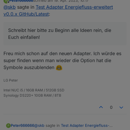
Peter666666
schrieb am
19. Apr. 2023, 10:17
P
zuletzt editiert von
Offline
@
skb
sagte in
Test Adapter Energiefluss-erweitert
v0.0.x GitHub/Latest
:
Schreibt hier bitte zu Beginn alle Ideen rein, die
Euch einfallen!
Freu mich schon auf den neuen Adapter. Ich würde es
super finden wenn man wieder die Option hat die
Symbole auszublenden
LG Peter
Intel NUC i5 / 16GB RAM / 512GB SSD
Synology DS220+ 10GB RAM / 8TB
0
@
skb
sagte in
Test Adapter Energiefluss-
Peter666666
P