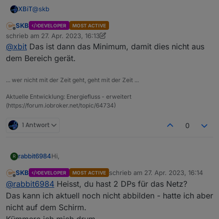
@
skb
XBiT
SKB
DEVELOPER
MOST ACTIVE
wird im Editormodus bei einer "Datasource" die "Pos.X"
Offline
schrieb am
27. Apr. 2023, 16:13
und "Pos.Y" eingegeben ist die erste Zahl immer +1 der
zuletzt editiert von SKB
@
xbit
Das ist dann das Minimum, damit dies nicht aus
eigentlichen eingegeben Zahl (Tastatur auf 2 gedrückt 3
EDIT: Sorry bei Textfeldern ist es auch so bei Rectangle
wird angezeigt) bei Textfeldern ist es nicht so.
und Icons nicht...
dem Bereich gerät.
... wer nicht mit der Zeit geht, geht mit der Zeit ...
Aktuelle Entwicklung: Energiefluss - erweitert
(https://forum.iobroker.net/topic/64734)
1 Antwort
0
Hi,
rabbit6984
R
SKB
schrieb am
27. Apr. 2023, 16:14
DEVELOPER
MOST ACTIVE
Super Individualisierungen klasse. Auch gleich
zuletzt editiert von
Offline
@
rabbit6984
Heisst, du hast 2 DPs für das Netz?
installiert und am Testen.
Aber ich stell mich zu doof an.
Das kann ich aktuell noch nicht abbilden - hatte ich aber
nicht auf dem Schirm.
Wie wird den der Verbrauch berechnet?
Kümmere ich mich drum.