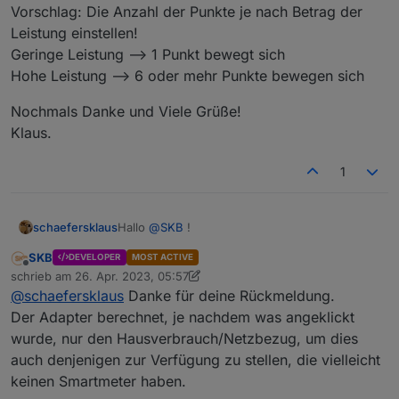
Vorschlag: Die Anzahl der Punkte je nach Betrag der
Leistung einstellen!
Geringe Leistung --> 1 Punkt bewegt sich
Hohe Leistung --> 6 oder mehr Punkte bewegen sich
Nochmals Danke und Viele Grüße!
Klaus.
1
Hallo
@
SKB
!
schaefersklaus
SKB
DEVELOPER
MOST ACTIVE
Vielen Dank für den klasse Adapter und Deine
Offline
schrieb am
26. Apr. 2023, 05:57
Mühen!
zuletzt editiert von SKB
@
schaefersklaus
Danke für deine Rückmeldung.
Ich habe den Adapter (Energiefluss 3.6.0)
gestern das erste mal installiert und
Der Adapter berechnet, je nachdem was angeklickt
konfiguriert.
Trotzdem möchte ich an dieser Stelle dann
wurde, nur den Hausverbrauch/Netzbezug, um dies
Es gefällt mir auch schon sehr gut.
gerne ein paar "Wünsche" äußern, die in
auch denjenigen zur Verfügung zu stellen, die vielleicht
einem neuen Release sehr gerne
keinen Smartmeter haben.
implementiert sein könnten.
Da ich zuvor eine selbst gebastelte
Visualisierung der Energieflüsse in meinem