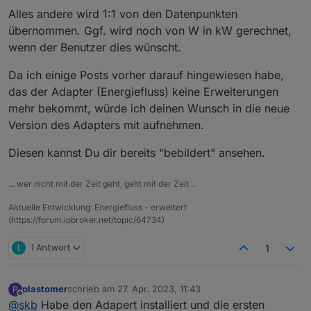
Alles andere wird 1:1 von den Datenpunkten
Haus hatte, gibt es bereits ein Skript, welches
Wunsch 1: Daher wäre es schön wenn man die
mir die Leistungen, die von A nach B fließen
Leistungen je "Flussrichtung" als Datenpunkte
übernommen. Ggf. wird noch von W in kW gerechnet,
berechnet.
angeben könnte, und bei Bedarf diese NICHT
Hier ein Beispiel, wo ich die Werte einfach als
wenn der Benutzer dies wünscht.
Und aufgrund meines sog. "Messkonzept 8"
von Deinem Skript berechnet werden.
Kästchen drüber gelegt hab:
(mit zwei getrennten Zählern für Haushalt und
Da ich einige Posts vorher darauf hingewiesen habe,
Wärmepumpe, welche quasi in Reihe
Diese Leistungen können sich im Betrag
das der Adapter (Energiefluss) keine Erweiterungen
geschaltet sind), sowie der PV-Anlage und
unterscheiden, klar. Dazu hast Du ja auch
dem Akku ergeben sich einige Werte. Z.b.
einen Dynamik eingebaut, welche die
Vorschlag: Die Anzahl der Punkte je nach
mehr bekommt, würde ich deinen Wunsch in die neue
kann PV den Akku laden, in die WP oder den
Geschwindigkeit der "Punkte" verändert.
Betrag der Leistung einstellen!
Version des Adapters mit aufnehmen.
Haushalt speisen. Der Akku kann ins Netz
Geringe Leistung --> 1 Punkt bewegt sich
Nochmals Danke und Viele Grüße!
speisen, oder von PV oder Netz geladen
Hohe Leistung --> 6 oder mehr Punkte
Klaus.
Diesen kannst Du dir bereits "bebildert" ansehen.
werden. Alle Kombis berechne ich bereits und
bewegen sich
liegen in Datenpunkten vor.
... wer nicht mit der Zeit geht, geht mit der Zeit ...
Aktuelle Entwicklung: Energiefluss - erweitert
(https://forum.iobroker.net/topic/64734)
L
1 Antwort
1
plastomer
schrieb am
27. Apr. 2023, 11:43
P
zuletzt editiert von
Offline
@
skb
Habe den Adapert installiert und die ersten