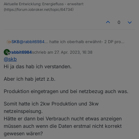
Aktuelle Entwicklung: Energiefluss - erweitert
(https://forum.iobroker.net/topic/64734)
0
SKB
@
rabbit6984
... hatte ich oberhalb erwähnt- 2 DP pro
Anzeige kommt dann noch.
rabbit6984
schrieb am
27. Apr. 2023, 16:38
R
zuletzt editiert von
Offline
@
skb
Hi ja das hab ich verstanden.
Aber ich hab jetzt z.b.
Produktion eingetragen und bei netzbezug auch was.
Somit hatte ich 2kw Produktion und 3kw
netzeinspeisung.
Hätte er dann bei Verbrauch nucht etwas anzeigen
müssen auch wenn die Daten erstmal nicht korrekt
gewesen wären?