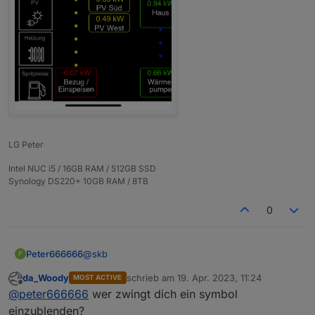
Nach einem Klick auf "Save", und dann "Save & Exit"
wird die Konfiguration gespeichert und ihr werdet
zur Anzeige Eures Energiefluss - erweitert geleitet.
LG Peter
Intel NUC i5 / 16GB RAM / 512GB SSD
Synology DS220+ 10GB RAM / 8TB
0
@
skb
Peter666666
P
da_Woody
schrieb am
19. Apr. 2023, 11:24
MOST ACTIVE
Hab lieber die Schrift größer und nicht mehr so
zuletzt editiert von
Offline
@
peter666666
wer zwingt dich ein symbol
viel Platz auf meiner Startseite (Bild ist nur ein
Ausschnitt).
einzublenden?