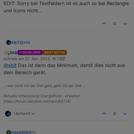
EDIT: Sorry bei Textfeldern ist es auch so bei Rectangle
und Icons nicht...
0
@
skb
XBiT
SKB
DEVELOPER
MOST ACTIVE
wird im Editormodus bei einer "Datasource" die "Pos.X"
Offline
schrieb am
27. Apr. 2023, 16:13
und "Pos.Y" eingegeben ist die erste Zahl immer +1 der
zuletzt editiert von SKB
@
xbit
Das ist dann das Minimum, damit dies nicht aus
eigentlichen eingegeben Zahl (Tastatur auf 2 gedrückt 3
EDIT: Sorry bei Textfeldern ist es auch so bei Rectangle
wird angezeigt) bei Textfeldern ist es nicht so.
und Icons nicht...
dem Bereich gerät.
... wer nicht mit der Zeit geht, geht mit der Zeit ...
Aktuelle Entwicklung: Energiefluss - erweitert
(https://forum.iobroker.net/topic/64734)
1 Antwort
0
Hi,
rabbit6984
R