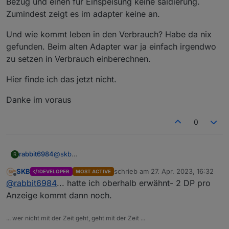
Bezug und einen für Einspeisung keine saldierung.
Zumindest zeigt es im adapter keine an.
Und wie kommt leben in den Verbrauch? Habe da nix
gefunden. Beim alten Adapter war ja einfach irgendwo
zu setzen in Verbrauch einberechnen.
Hier finde ich das jetzt nicht.
Danke im voraus
0
@
skb
rabbit6984
R
Hi ja genau.
SKB
schrieb am
27. Apr. 2023, 16:32
DEVELOPER
MOST ACTIVE
Habe ein sma homemanager 2 der hat einen Wert
Und wie kommt leben in den Verbrauch? Habe da
zuletzt editiert von
Offline
@
rabbit6984
... hatte ich oberhalb erwähnt- 2 DP pro
für Bezug und einen für Einspeisung keine
nix gefunden. Beim alten Adapter war ja einfach
saldierung. Zumindest zeigt es im adapter keine an.
irgendwo zu setzen in Verbrauch einberechnen.
Hier finde ich das jetzt nicht.
Anzeige kommt dann noch.
Danke im voraus
... wer nicht mit der Zeit geht, geht mit der Zeit ...