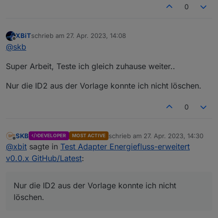
0
XBiT
schrieb am
27. Apr. 2023, 14:08
zuletzt editiert von
Offline
@
skb
Super Arbeit, Teste ich gleich zuhause weiter..
Nur die ID2 aus der Vorlage konnte ich nicht löschen.
0
SKB
schrieb am
27. Apr. 2023, 14:30
DEVELOPER
MOST ACTIVE
zuletzt editiert von
Offline
@
xbit
sagte in
Test Adapter Energiefluss-erweitert
v0.0.x GitHub/Latest
:
Nur die ID2 aus der Vorlage konnte ich nicht
löschen.