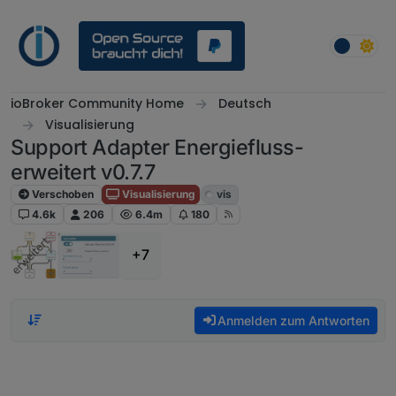
Weiter zum Inhalt
ioBroker Community Home
Deutsch
Visualisierung
Support Adapter Energiefluss-
erweitert v0.7.7
Verschoben
Visualisierung
vis
4.6k
206
6.4m
180
+7
Anmelden zum Antworten