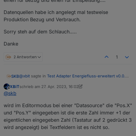
einen für Bezug und einen für Einspeisung….
Datenquellen habe ich angelegt mal testweise
Produktion Bezug und Verbrauch.
Sorry steh auf dem Schlauch…..
Danke
2 Antworten
1
@
xbit
sagte in
Test Adapter Energiefluss-erweitert v0.0.x
SKB
GitHub/Latest
:
XBiT
schrieb am
27. Apr. 2023, 16:02
zuletzt editiert von XBiT
Offline
Nur die ID2 aus der Vorlage konnte ich nicht löschen.
@
skb
wird im Editormodus bei einer "Datasource" die "Pos.X"
Perfekt, danke für die Rückmeldung. Da war ein kleiner
und "Pos.Y" eingegeben ist die erste Zahl immer +1 der
Zeichenfehler. Ist behoben und auf Github gefixt.
eigentlichen eingegeben Zahl (Tastatur auf 2 gedrückt 3
wird angezeigt) bei Textfeldern ist es nicht so.