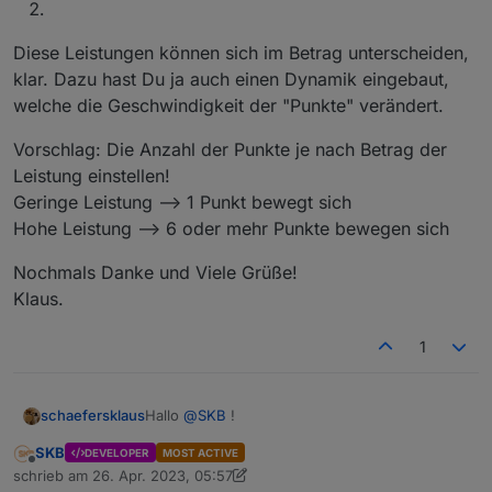
Diese Leistungen können sich im Betrag unterscheiden,
klar. Dazu hast Du ja auch einen Dynamik eingebaut,
welche die Geschwindigkeit der "Punkte" verändert.
Vorschlag: Die Anzahl der Punkte je nach Betrag der
Leistung einstellen!
Geringe Leistung --> 1 Punkt bewegt sich
Hohe Leistung --> 6 oder mehr Punkte bewegen sich
Nochmals Danke und Viele Grüße!
Klaus.
1
Hallo
@
SKB
!
schaefersklaus
SKB
DEVELOPER
MOST ACTIVE
Vielen Dank für den klasse Adapter und Deine
Offline
schrieb am
26. Apr. 2023, 05:57
Mühen!
zuletzt editiert von SKB