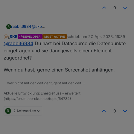
0
@
skb
rabbit6984
R
Hi ja das hab ich verstanden.
SKB
schrieb am
27. Apr. 2023, 16:39
DEVELOPER
MOST ACTIVE
Aber ich hab jetzt z.b.
zuletzt editiert von
Offline
@
rabbit6984
Du hast bei Datasource die Datenpunkte
Produktion eingetragen und bei netzbezug auch
eingetragen und sie dann jeweils einem Element
was.
zugeordnet?
Somit hatte ich 2kw Produktion und 3kw
netzeinspeisung.
Wenn du hast, gerne einen Screenshot anhängen.
Hätte er dann bei Verbrauch nucht etwas anzeigen
müssen auch wenn die Daten erstmal nicht korrekt
... wer nicht mit der Zeit geht, geht mit der Zeit ...
gewesen wären?
Aktuelle Entwicklung: Energiefluss - erweitert
(https://forum.iobroker.net/topic/64734)
R
2 Antworten
0