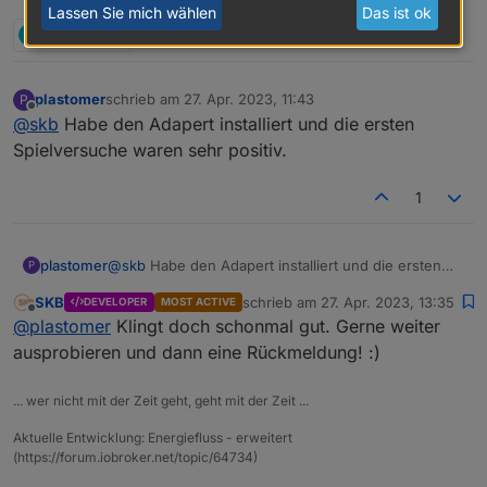
Lassen Sie mich wählen
Das ist ok
L
1 Antwort
1
plastomer
schrieb am
27. Apr. 2023, 11:43
P
zuletzt editiert von
Offline
@
skb
Habe den Adapert installiert und die ersten
Spielversuche waren sehr positiv.
1
plastomer
@
skb
Habe den Adapert installiert und die ersten
P
Spielversuche waren sehr positiv.
SKB
schrieb am
27. Apr. 2023, 13:35
DEVELOPER
MOST ACTIVE
zuletzt editiert von
Offline
@
plastomer
Klingt doch schonmal gut. Gerne weiter
ausprobieren und dann eine Rückmeldung! :)
... wer nicht mit der Zeit geht, geht mit der Zeit ...
Aktuelle Entwicklung: Energiefluss - erweitert
(https://forum.iobroker.net/topic/64734)