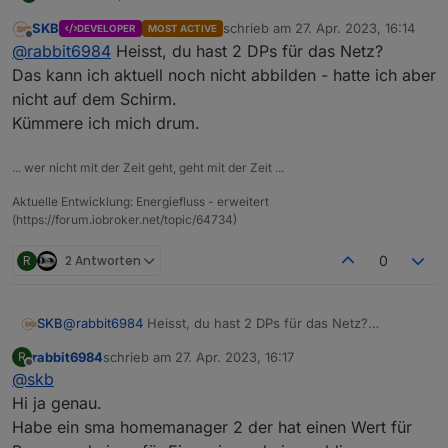
SKB
schrieb am
27. Apr. 2023, 16:14
DEVELOPER
MOST ACTIVE
Super Individualisierungen klasse. Auch gleich
zuletzt editiert von
Offline
@
rabbit6984
Heisst, du hast 2 DPs für das Netz?
installiert und am Testen.
Aber ich stell mich zu doof an.
Das kann ich aktuell noch nicht abbilden - hatte ich aber
nicht auf dem Schirm.
Wie wird den der Verbrauch berechnet?
Kümmere ich mich drum.
Wie kann ich das Netz einstellen da ich 2 Werte
habe einen für Bezug und einen für Einspeisung….
Datenquellen habe ich angelegt mal testweise
Produktion Bezug und Verbrauch.
... wer nicht mit der Zeit geht, geht mit der Zeit ...
Sorry steh auf dem Schlauch…..
Aktuelle Entwicklung: Energiefluss - erweitert
(https://forum.iobroker.net/topic/64734)
Danke
R
2 Antworten
0
SKB
@
rabbit6984
Heisst, du hast 2 DPs für das Netz?
Das kann ich aktuell noch nicht abbilden - hatte ich aber
rabbit6984
schrieb am
27. Apr. 2023, 16:17
R
nicht auf dem Schirm.
zuletzt editiert von
Offline
@
skb
Kümmere ich mich drum.
Hi ja genau.
Habe ein sma homemanager 2 der hat einen Wert für