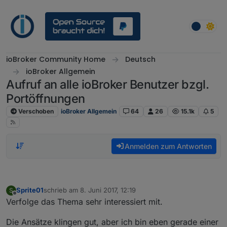
Weiter zum Inhalt
ioBroker Community Home
Deutsch
ioBroker Allgemein
Aufruf an alle ioBroker Benutzer bzgl.
Portöffnungen
Verschoben
ioBroker Allgemein
64
26
15.1k
5
Anmelden zum Antworten
Sprite01
schrieb am
8. Juni 2017, 12:19
S
zuletzt editiert von
Offline
Verfolge das Thema sehr interessiert mit.
Die Ansätze klingen gut, aber ich bin eben gerade einer