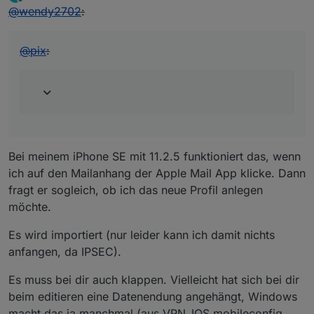
zuletzt editiert von
Offline
@
wendy2702
:
@
pix
:
Bei meinem iPhone SE mit 11.2.5 funktioniert das, wenn
ich auf den Mailanhang der Apple Mail App klicke. Dann
fragt er sogleich, ob ich das neue Profil anlegen
möchte.
Es wird importiert (nur leider kann ich damit nichts
anfangen, da IPSEC).
Es muss bei dir auch klappen. Vielleicht hat sich bei dir
beim editieren eine Datenendung angehängt, Windows
macht das ja manchmal (aus VPN_IOS.mobileconfig