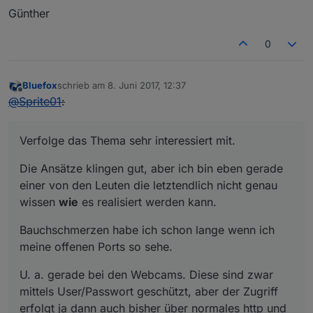
Günther
0
Bluefox
schrieb am
8. Juni 2017, 12:37
zuletzt editiert von
Offline
@
Sprite01
:
Verfolge das Thema sehr interessiert mit.
Die Ansätze klingen gut, aber ich bin eben gerade
einer von den Leuten die letztendlich nicht genau
wissen
wie
es realisiert werden kann.
Bauchschmerzen habe ich schon lange wenn ich
meine offenen Ports so sehe.
U. a. gerade bei den Webcams. Diese sind zwar
mittels User/Passwort geschützt, aber der Zugriff
erfolgt ja dann auch bisher über normales http und