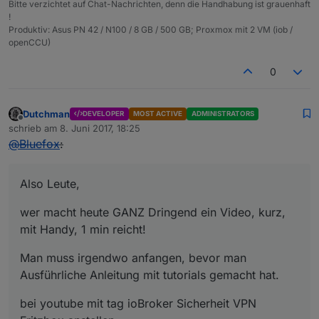
Bitte verzichtet auf Chat-Nachrichten, denn die Handhabung ist grauenhaft
!
Produktiv: Asus PN 42 / N100 / 8 GB / 500 GB; Proxmox mit 2 VM (iob /
openCCU)
0
Dutchman
DEVELOPER
MOST ACTIVE
ADMINISTRATORS
Offline
schrieb am
8. Juni 2017, 18:25
zuletzt editiert von
@
Bluefox
:
Also Leute,
wer macht heute GANZ Dringend ein Video, kurz,
mit Handy, 1 min reicht!
Man muss irgendwo anfangen, bevor man
Ausführliche Anleitung mit tutorials gemacht hat.
bei youtube mit tag ioBroker Sicherheit VPN