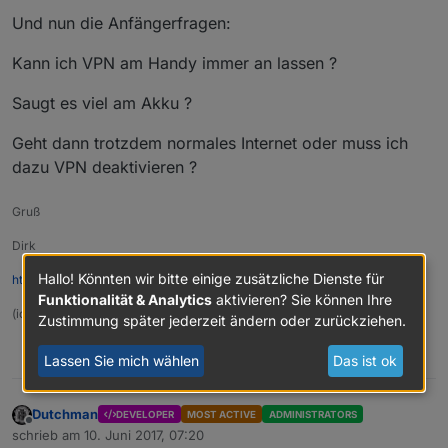
Und nun die Anfängerfragen:
Kann ich VPN am Handy immer an lassen ?
Saugt es viel am Akku ?
Geht dann trotzdem normales Internet oder muss ich
dazu VPN deaktivieren ?
Gruß
Dirk
Hallo! Könnten wir bitte einige zusätzliche Dienste für
http://www.DessauWetter.de
Funktionalität & Analytics
aktivieren? Sie können Ihre
(ioBroker auf IntelNuc und Proxmox)
Zustimmung später jederzeit ändern oder zurückziehen.
0
Lassen Sie mich wählen
Das ist ok
Dutchman
DEVELOPER
MOST ACTIVE
ADMINISTRATORS
Offline
schrieb am
10. Juni 2017, 07:20
zuletzt editiert von