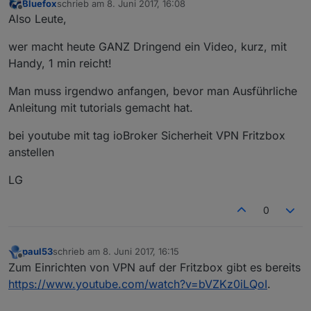
Bluefox
schrieb am
8. Juni 2017, 16:08
zuletzt editiert von
Offline
Also Leute,
wer macht heute GANZ Dringend ein Video, kurz, mit
Handy, 1 min reicht!
Man muss irgendwo anfangen, bevor man Ausführliche
Anleitung mit tutorials gemacht hat.
bei youtube mit tag ioBroker Sicherheit VPN Fritzbox
anstellen
LG
0
paul53
schrieb am
8. Juni 2017, 16:15
zuletzt editiert von
Offline
Zum Einrichten von VPN auf der Fritzbox gibt es bereits
https://www.youtube.com/watch?v=bVZKz0iLQoI
.