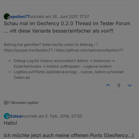
apollon77
schrieb am
26. Juni 2017, 17:57
zuletzt editiert von
Offline
Schau mal im Geofency 0.2.0 Thread im Tester Forum
… vllt diese Variante besser/einfacher als von?!
Beitrag hat geholfen? Votet rechts unten im Beitrag :-)
https://paypal.me/Apollon77 / https://github.com/sponsors/Apollon77
Debug-Log für Instanz einschalten? Admin -> Instanzen ->
Expertenmodus -> Instanz aufklappen - Loglevel ändern
Logfiles auf Platte /opt/iobroker/log/… nutzen, Admin schneidet
Zeilen ab
0
7 Monaten später
Solear
schrieb am
5. Feb. 2018, 07:50
S
zuletzt editiert von
Offline
Hallo!
Ich möchte jetzt auch meine offenen Ports (Geofency…)