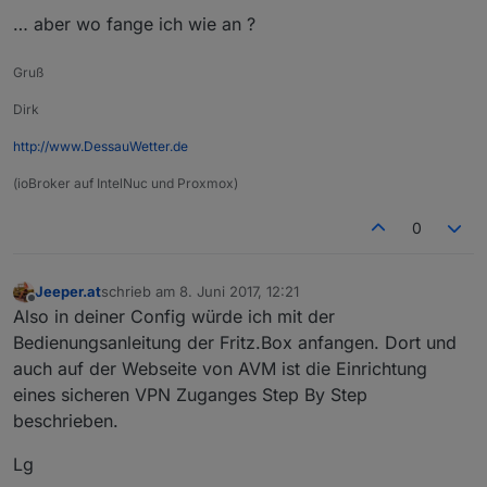
… aber wo fange ich wie an ?
Gruß
Dirk
http://www.DessauWetter.de
(ioBroker auf IntelNuc und Proxmox)
0
Jeeper.at
schrieb am
8. Juni 2017, 12:21
zuletzt editiert von
Offline
Also in deiner Config würde ich mit der
Bedienungsanleitung der Fritz.Box anfangen. Dort und
auch auf der Webseite von AVM ist die Einrichtung
eines sicheren VPN Zuganges Step By Step
beschrieben.
Lg