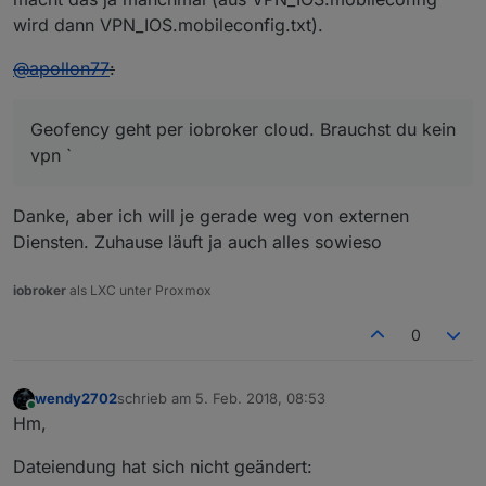
wird dann VPN_IOS.mobileconfig.txt).
@
apollon77
:
Geofency geht per iobroker cloud. Brauchst du kein
vpn `
Danke, aber ich will je gerade weg von externen
Diensten. Zuhause läuft ja auch alles sowieso
iobroker
als LXC unter Proxmox
0
wendy2702
schrieb am
5. Feb. 2018, 08:53
zuletzt editiert von
Online
Hm,
Dateiendung hat sich nicht geändert: