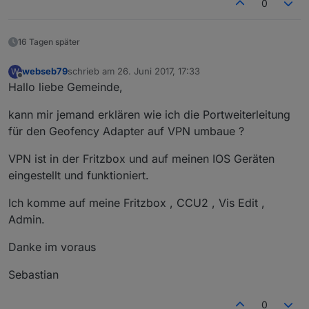
0
16 Tagen später
webseb79
schrieb am
26. Juni 2017, 17:33
W
zuletzt editiert von
Offline
Hallo liebe Gemeinde,
kann mir jemand erklären wie ich die Portweiterleitung
für den Geofency Adapter auf VPN umbaue ?
VPN ist in der Fritzbox und auf meinen IOS Geräten
eingestellt und funktioniert.
Ich komme auf meine Fritzbox , CCU2 , Vis Edit ,
Admin.
Danke im voraus
Sebastian
0