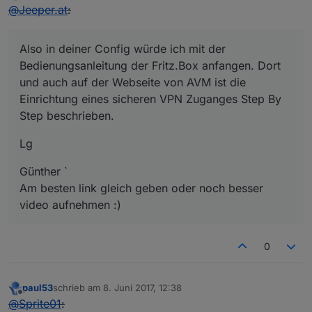
Offline
@
Jeeper.at
:
Also in deiner Config würde ich mit der
Bedienungsanleitung der Fritz.Box anfangen. Dort
und auch auf der Webseite von AVM ist die
Einrichtung eines sicheren VPN Zuganges Step By
Step beschrieben.
Lg
Günther `
Am besten link gleich geben oder noch besser
video aufnehmen :)
0
paul53
schrieb am
8. Juni 2017, 12:38
zuletzt editiert von
Offline
@
Sprite01
: