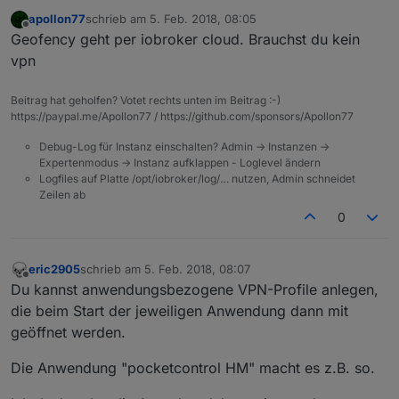
apollon77
schrieb am
5. Feb. 2018, 08:05
zuletzt editiert von
Offline
Geofency geht per iobroker cloud. Brauchst du kein
vpn
Beitrag hat geholfen? Votet rechts unten im Beitrag :-)
https://paypal.me/Apollon77 / https://github.com/sponsors/Apollon77
Debug-Log für Instanz einschalten? Admin -> Instanzen ->
Expertenmodus -> Instanz aufklappen - Loglevel ändern
Logfiles auf Platte /opt/iobroker/log/… nutzen, Admin schneidet
Zeilen ab
0
eric2905
schrieb am
5. Feb. 2018, 08:07
zuletzt editiert von
Offline
Du kannst anwendungsbezogene VPN-Profile anlegen,
die beim Start der jeweiligen Anwendung dann mit
geöffnet werden.
Die Anwendung "pocketcontrol HM" macht es z.B. so.