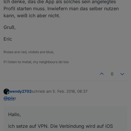
Ich denke, das die App als solches sein angelegtes
Profil starten muss. Inwiefern man das selber nutzen
kann, weiß ich aber nicht.
Gruß,
Eric
Roses are red, violets are blue,
if I listen to metal, my neighbours do too
0
wendy2702
schrieb am
5. Feb. 2018, 08:37
zuletzt editiert von
Online
@
pix
:
Hallo,
ich setze auf VPN. Die Verbindung wird auf iOS