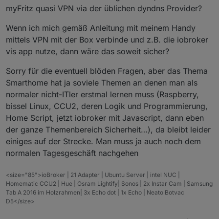
myFritz quasi VPN via der üblichen dyndns Provider?
Wenn ich mich gemäß Anleitung mit meinem Handy
mittels VPN mit der Box verbinde und z.B. die iobroker
vis app nutze, dann wäre das soweit sicher?
Sorry für die eventuell blöden Fragen, aber das Thema
Smarthome hat ja soviele Themen an denen man als
normaler nicht-ITler erstmal lernen muss (Raspberry,
bissel Linux, CCU2, deren Logik und Programmierung,
Home Script, jetzt iobroker mit Javascript, dann eben
der ganze Themenbereich Sicherheit…), da bleibt leider
einiges auf der Strecke. Man muss ja auch noch dem
normalen Tagesgeschäft nachgehen
<size="85">ioBroker | 21 Adapter | Ubuntu Server | intel NUC |
Homematic CCU2 | Hue | Osram Lightify| Sonos | 2x Instar Cam | Samsung
Tab A 2016 im Holzrahmen| 3x Echo dot | 1x Echo | Neato Botvac
D5</size>