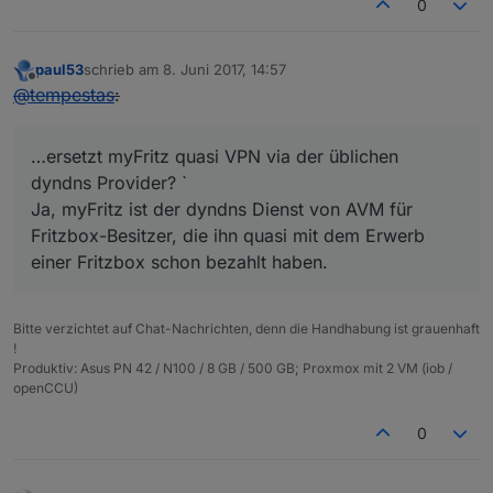
0
paul53
schrieb am
8. Juni 2017, 14:57
zuletzt editiert von
Offline
@
tempestas
:
…ersetzt myFritz quasi VPN via der üblichen
dyndns Provider? `
Ja, myFritz ist der dyndns Dienst von AVM für
Fritzbox-Besitzer, die ihn quasi mit dem Erwerb
einer Fritzbox schon bezahlt haben.
Bitte verzichtet auf Chat-Nachrichten, denn die Handhabung ist grauenhaft
!
Produktiv: Asus PN 42 / N100 / 8 GB / 500 GB; Proxmox mit 2 VM (iob /
openCCU)
0