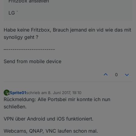
Fritzbox anstellen
LG `
Habe keine Fritzbox, Brauch jemand ein vid wie das mit
synoligy geht ?
–-----------------------
Send from mobile device
0
Sprite01
schrieb am
8. Juni 2017, 19:10
S
zuletzt editiert von
Offline
Rückmeldung: Alle Portsbei mir konnte ich nun
schließen.
VPN über Android und iOS funktioniert.
Webcams, QNAP, VNC laufen schon mal.