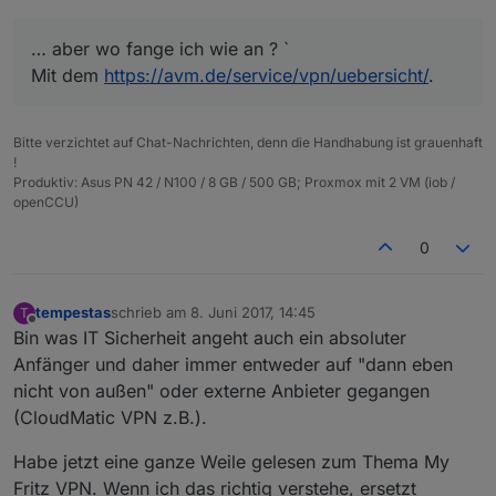
… aber wo fange ich wie an ? `
Mit dem
https://avm.de/service/vpn/uebersicht/
.
Bitte verzichtet auf Chat-Nachrichten, denn die Handhabung ist grauenhaft
!
Produktiv: Asus PN 42 / N100 / 8 GB / 500 GB; Proxmox mit 2 VM (iob /
openCCU)
0
tempestas
schrieb am
8. Juni 2017, 14:45
T
zuletzt editiert von
Offline
Bin was IT Sicherheit angeht auch ein absoluter
Anfänger und daher immer entweder auf "dann eben
nicht von außen" oder externe Anbieter gegangen
(CloudMatic VPN z.B.).
Habe jetzt eine ganze Weile gelesen zum Thema My
Fritz VPN. Wenn ich das richtig verstehe, ersetzt