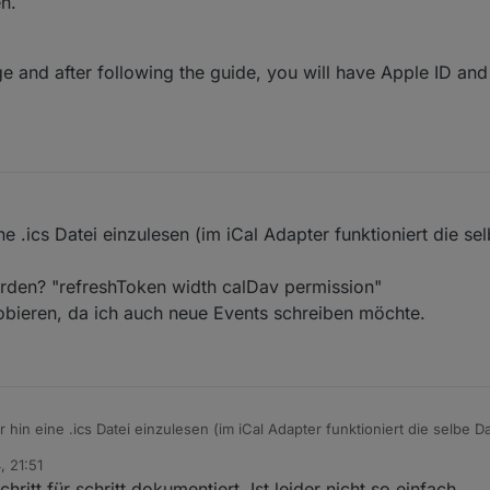
n.
 and after following the guide, you will have Apple ID and
 .ics Datei einzulesen (im iCal Adapter funktioniert die se
rden? "refreshToken width calDav permission"
bieren, da ich auch neue Events schreiben möchte.
in eine .ics Datei einzulesen (im iCal Adapter funktioniert die selbe Da
, 21:51
agen werden? "refreshToken width calDav permission"
ritt für schritt dokumentiert. Ist leider nicht so einfach.