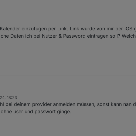
Kalender einzufügen per Link. Link wurde von mir per iOS g
che Daten ich bei Nutzer & Password eintragen soll? Welch
24, 18:23
inen Kalender einzufügen per Link. Link wurde von mir per iOS generie
ohl bei deinem provider anmelden müssen, sonst kann nan 
ee welche Daten ich bei Nutzer & Password eintragen soll? Welche sind
s ohne user und passwort ginge.