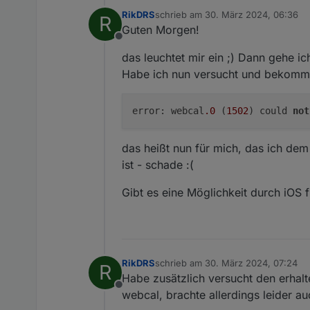
RikDRS
schrieb am
30. März 2024, 06:36
R
zuletzt editiert von
Guten Morgen!
Offline
das leuchtet mir ein ;) Dann gehe i
Habe ich nun versucht und bekomm
error: webcal
.0
(
1502
) could
not
das heißt nun für mich, das ich dem
ist - schade :(
Gibt es eine Möglichkeit durch iOS
RikDRS
schrieb am
30. März 2024, 07:24
R
zuletzt editiert von
Habe zusätzlich versucht den erhal
Offline
webcal, brachte allerdings leider a