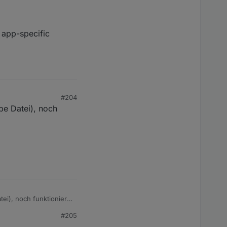
 app-specific
#204
lbe Datei), noch
tei), noch funktioniert
#205