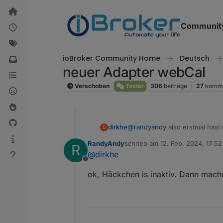
Weiter zum Inhalt
Communit
ioBroker Community Home
Deutsch
neuer Adapter webCal
Verschoben
Tester
306
beiträge
27
komme
dirkhe
@
randyandy
also erstmal hast 
D
sagt das debug log usw.
RandyAndy
schrieb am
12. Feb. 2024, 17:52
R
zuletzt editiert von
@
dirkhe
Offline
ok, Häckchen is inaktiv. Dann mache