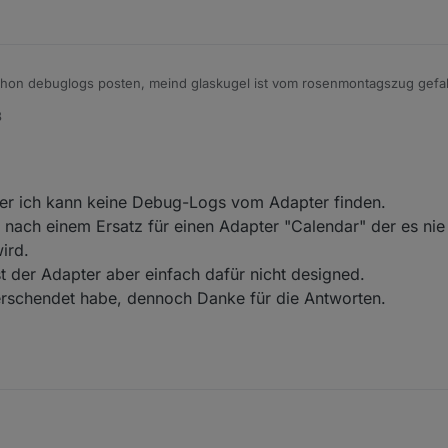
on debuglogs posten, meind glaskugel ist vom rosenmontagszug gefall
n eingeleseh hast, sollte das json aber schon gefüllt sein, bzw. Als e
8
er normalerweise anders, nämlich auf fest definierte events, reagiert.
ber ich kann keine Debug-Logs vom Adapter finden.
nach einem Ersatz für einen Adapter "Calendar" der es nie 
ird.
 der Adapter aber einfach dafür nicht designed.
erschendet habe, dennoch Danke für die Antworten.