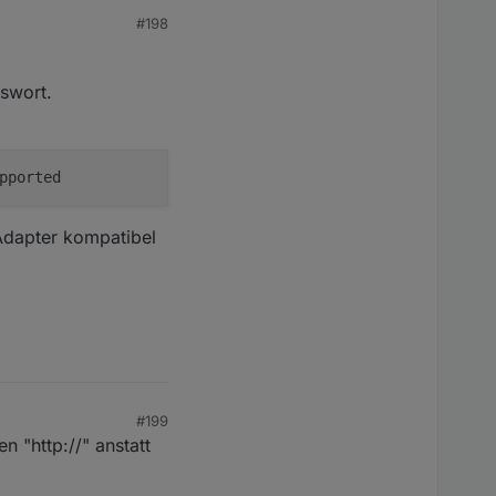
#198
sswort.
pported
 Adapter kompatibel
#199
 "http://" anstatt