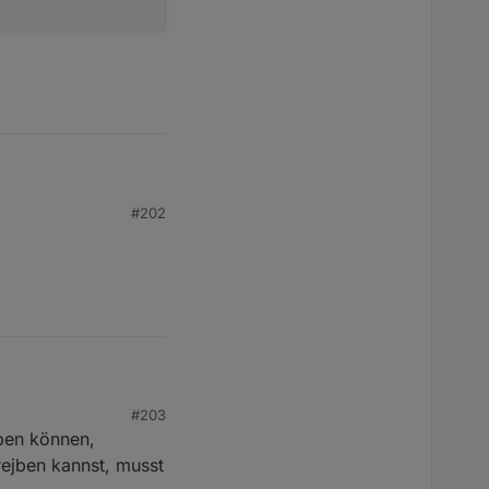
#202
#203
eben können,
rejben kannst, musst