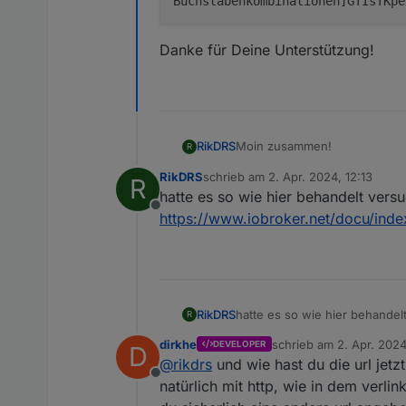
Buchstabenkombinationen]GTIsTKpe
Danke für Deine Unterstützung!
Moin zusammen!
RikDRS
R
RikDRS
schrieb am
2. Apr. 2024, 12:13
R
der Link stellt sich wie folgt da
zuletzt editiert von
hatte es so wie hier behandelt versu
Offline
https://www.iobroker.net/docu/in
Danke für Deine Unterstützun
RikDRS
hatte es so wie hier behandel
R
https://www.iobroker.net/do
dirkhe
schrieb am
2. Apr. 2024
DEVELOPER
D
zuletzt editiert von
@
rikdrs
und wie hast du die url jetz
Offline
natürlich mit http, wie in dem verl