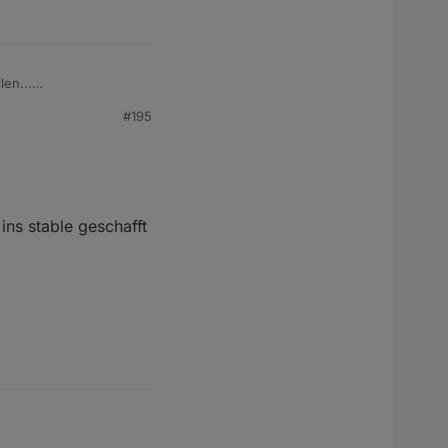
en...
vent müsstest du dann
#195
ins stable geschafft