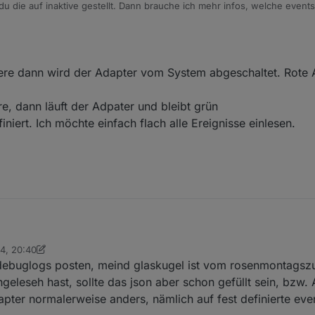
du die auf inaktive gestellt. Dann brauche ich mehr infos, welche events
iere dann wird der Adapter vom System abgeschaltet. Rote 
re, dann läuft der Adpater und bleibt grün
iniert. Ich möchte einfach flach alle Ereignisse einlesen.
24, 20:40
der aktiviere dann wird der Adapter vom System abgeschaltet. Rote Anz
he
ebuglogs posten, meind glaskugel ist vom rosenmontagszug
er aktiviere, dann läuft der Adpater und bleibt grün
 nichts definiert. Ich möchte einfach flach alle Ereignisse einlesen.
geleseh hast, sollte das json aber schon gefüllt sein, bzw. 
pter normalerweise anders, nämlich auf fest definierte even