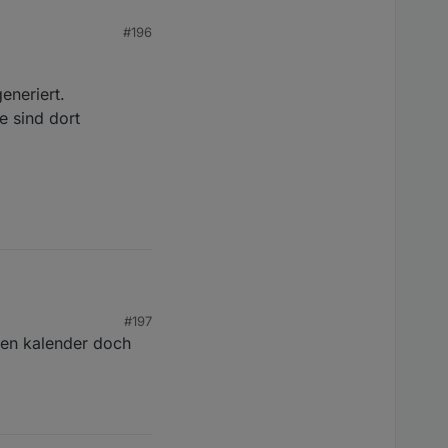
#196
eneriert.
e sind dort
#197
rt.
den kalender doch
 dort gemeint?