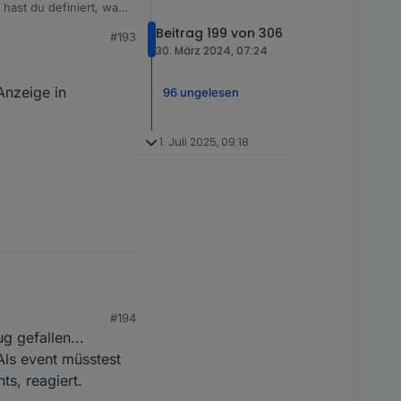
 hast du definiert, was
Beitrag 199 von 306
#193
30. März 2024, 07:24
Anzeige in
96 ungelesen
1. Juli 2025, 09:18
#194
eige in Instanzen.
 gefallen...
Als event müsstest
ts, reagiert.