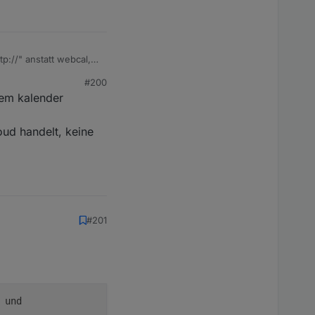
://" anstatt webcal,
#200
dem kalender
oud handelt, keine
#201
 und