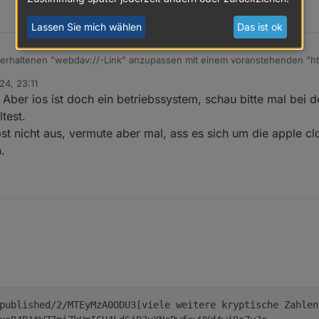
Lassen Sie mich wählen
Das ist ok
 erhaltenen "webdav://-Link" anzupassen mit einem voranstehenden "http
 kein Ergebnis
24, 23:11
 Aber ios ist doch ein betriebssystem, schau bitte mal bei 
test.
t nicht aus, vermute aber mal, ass es sich um die apple cl
.
published/2/MTEyMzA0ODU3[viele weitere kryptische Zahlen