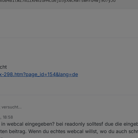
xoB4B1tWZ7miZkHmIGH4Ld6jD3yXNcRwfswHYd4wj9o7yJo
r:
cht
dex-298.htm?page_id=154&lang=de
g!
t versucht
cu/index-298.htm?page_id=154&lang=de
, 18:58
t in webcal eingegeben? bei readonly solltesf due die eing
inkten beitrag. Wenn du echtes webcal willst, wo du auch sch