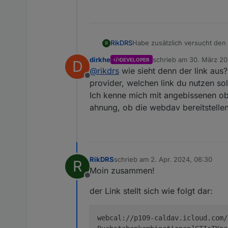
RikDRS
Habe zusätzlich versucht den
R
brachte allerdings leider auch
dirkhe
schrieb am
30. März 20
DEVELOPER
D
zuletzt editiert von
@
rikdrs
wie sieht denn der link aus?
Offline
provider, welchen link du nutzen soll
Ich kenne mich mit angebissenen obs
ahnung, ob die webdav bereitstellen
RikDRS
schrieb am
2. Apr. 2024, 06:30
R
zuletzt editiert von
Moin zusammen!
Offline
der Link stellt sich wie folgt dar:
webcal://p109-caldav.icloud.com/