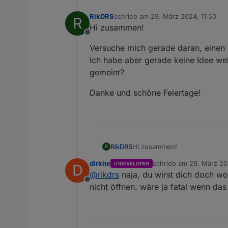
RikDRS
schrieb am
29. März 2024, 11:50
R
zuletzt editiert von
Hi zusammen!
Offline
Versuche mich gerade daran, einen 
Ich habe aber gerade keine Idee wel
gemeint?
Danke und schöne Feiertage!
Hi zusammen!
RikDRS
R
dirkhe
schrieb am
29. März 20
DEVELOPER
D
Versuche mich gerade daran, e
zuletzt editiert von
@
rikdrs
naja, du wirst dich doch w
Ich habe aber gerade keine Id
Offline
Danke und schöne Feiertage!
nicht öffnen. wäre ja fatal wenn da