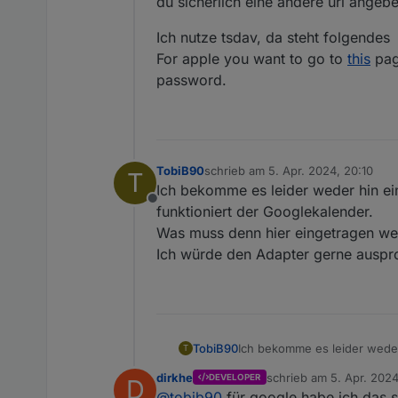
du sicherlich eine andere url angebe
Ich nutze tsdav, da steht folgendes
For apple you want to go to
this
page
password.
TobiB90
schrieb am
5. Apr. 2024, 20:10
T
zuletzt editiert von
Ich bekomme es leider weder hin eine
Offline
funktioniert der Googlekalender.
Was muss denn hier eingetragen we
Ich würde den Adapter gerne auspro
TobiB90
Ich bekomme es leider weder h
T
der Googlekalender.
dirkhe
schrieb am
5. Apr. 2024
DEVELOPER
D
Was muss denn hier eingetr
zuletzt editiert von
@
tobib90
für google habe ich das sch