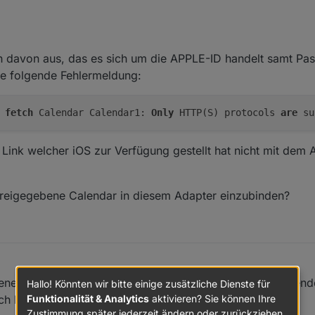
ch davon aus, das es sich um die APPLE-ID handelt samt Pa
e folgende Fehlermeldung:
fetch
Calendar Calendar1:
Only
HTTP(S) protocols
are
su
 Link welcher iOS zur Verfügung gestellt hat nicht mit dem
 freigegebene Calendar in diesem Adapter einzubinden?
tenen "webdav://-Link" anzupassen mit einem voranstehenden
Hallo! Könnten wir bitte einige zusätzliche Dienste für
Funktionalität & Analytics
aktivieren? Sie können Ihre
uch kein Ergebnis
Zustimmung später jederzeit ändern oder zurückziehen.