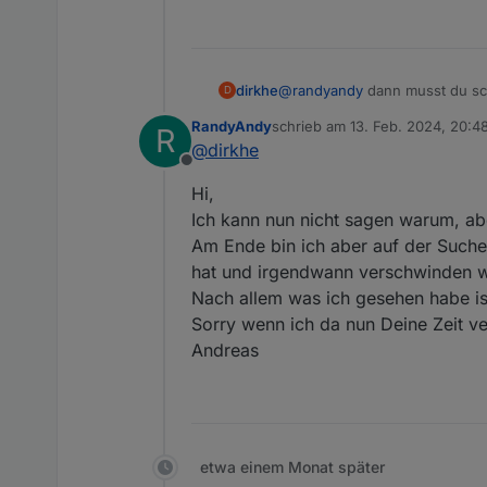
dirkhe
@
randyandy
dann musst du sch
D
Wenn du aber eine instanz scho
RandyAndy
schrieb am
13. Feb. 2024, 20:4
R
ein * eingeben, weil der adapt
zuletzt editiert von
@
dirkhe
Offline
Hi,
Ich kann nun nicht sagen warum, a
Am Ende bin ich aber auf der Suche 
hat und irgendwann verschwinden w
Nach allem was ich gesehen habe ist
Sorry wenn ich da nun Deine Zeit v
Andreas
etwa einem Monat später