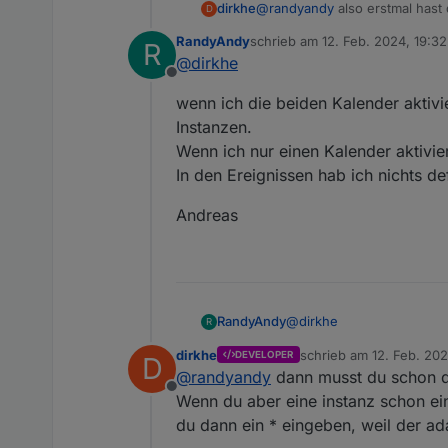
dirkhe
@
randyandy
also erstmal hast 
D
sagt das debug log usw.
RandyAndy
schrieb am
12. Feb. 2024, 19:32
R
zuletzt editiert von
@
dirkhe
Offline
wenn ich die beiden Kalender aktiv
Instanzen.
Wenn ich nur einen Kalender aktivie
In den Ereignissen hab ich nichts def
Andreas
@
dirkhe
RandyAndy
R
dirkhe
schrieb am
12. Feb. 20
DEVELOPER
D
wenn ich die beiden Kalen
zuletzt editiert von dirk
@
randyandy
dann musst du schon d
Wenn ich nur einen Kalend
Offline
In den Ereignissen hab ich
Andreas
Wenn du aber eine instanz schon ein
du dann ein * eingeben, weil der ada