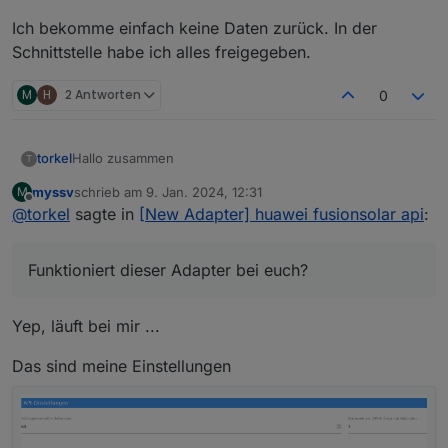
Ich bekomme einfach keine Daten zurück. In der
Schnittstelle habe ich alles freigegeben.
M
H
2 Antworten
0
Hallo zusammen
torkel
T
myssv
schrieb am
9. Jan. 2024, 12:31
M
Funktioniert dieser Adapter bei euch? Wenn ja, mit
zuletzt editiert von
Offline
@
torkel
sagte in
[New Adapter] huawei fusionsolar api
:
welcher Version betreibt ihr den Adapter und was habt
ihr für Settings beim Adapter eingegeben?
Ich bekomme einfach keine Daten zurück. In der
Schnittstelle habe ich alles freigegeben.
Funktioniert dieser Adapter bei euch?
Yep, läuft bei mir ...
Das sind meine Einstellungen