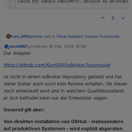
Could not handle ENOTEMPTY, because no deletable
ERROR: Process exited with code 25
0
@
torkel
said in
[New Adapter] huawei fusionsolar
hans_999
H
api
:
mcm1957
schrieb am
19. Feb. 2024, 10:08
zuletzt editiert von
Offline
Funktioniert dieser Adapter bei euch?
Der Adapter
https://github.com/KornSW/ioBroker.fusionsolar
Ich habe gerade versucht, den Adapter via Github zu
installieren
ist nicht in einem ioBroker Repository gelistet und hat
https://github.com/KornSW/ioBroker.fusionsolar
$ iobroker url https://github.com/KornSW/ioB
daher bisher auch noch kein Review erhalten. Ob dieser
Leider klappt die Installation nicht. Ich bekomme
diese Fehlermeldungen
noch entwickelt wird und in welchem Qualitätszustand
install KornSW/ioBroker.fusionsolar#50f776fd
er sich befindet kann nur der Entwickler sagen.
Installing KornSW/ioBroker.fusionsolar#50f77
Generell gilt aber:
npm ERR! code ENOTEMPTY

Von direkten Installation von GitHub - insbesondere
npm ERR! syscall renamenpm ERR! path /opt/io
auf produktiven Systemen - wird explizit abgeraten.