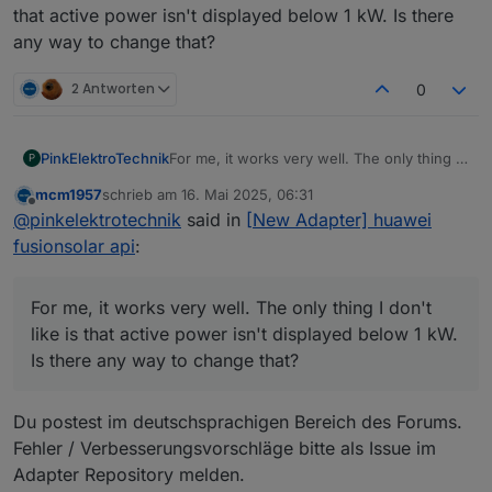
that active power isn't displayed below 1 kW. Is there
any way to change that?
2 Antworten
0
PinkElektroTechnik
For me, it works very well. The only thing I
P
don't like is that active power isn't
mcm1957
schrieb am
16. Mai 2025, 06:31
displayed below 1 kW. Is there any way to
zuletzt editiert von
Offline
@
pinkelektrotechnik
said in
[New Adapter] huawei
change that?
fusionsolar api
:
For me, it works very well. The only thing I don't
like is that active power isn't displayed below 1 kW.
Is there any way to change that?
Du postest im deutschsprachigen Bereich des Forums.
Fehler / Verbesserungsvorschläge bitte als Issue im
Adapter Repository melden.