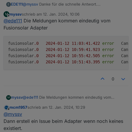
EDE111
@
myssv
Danke für die schnelle Antwort.
E
Schade, hätte ja sein können. Bei mir sind es dann so
myssv
schrieb am
12. Jan. 2024, 10:06
M
70 Fehlermeldungen am Tag. Schon irgendwie lästig.
zuletzt editiert von
Offline
@
ede111
Die Meldungen kommen eindeutig vom
Ich habe mal den IObroker auf einem anderen Rasp neu
aufgesetzt mit fast nur diesem Adapter und trotzdem
Fusionsolar Adapter
kommen die Fehlermeldungen. Keine Ahnung, vielleicht
kommt ja nochmal eine Lösung.... Viel glück....
fusionsolar
.0
2024
-01
-12
11
:
03
:
41.422
error
	Cann
fusionsolar
.0
2024
-01
-12
10
:
59
:
41.923
error
	Cann
fusionsolar
.0
2024
-01
-12
10
:
55
:
42.505
error
	Cann
fusionsolar
.0
2024
-01
-12
10
:
51
:
43.395
error
	Cann
0
@
ede111
Die Meldungen kommen eindeutig vom
myssv
M
Fusionsolar Adapter
mcm1957
schrieb am
12. Jan. 2024, 10:29
fusionsolar.0	2024-01-12 11:03:41.422	error	
zuletzt editiert von
Offline
@
myssv
fusionsolar.0	2024-01-12 10:59:41.923	error	
fusionsolar.0	2024-01-12 10:55:42.505	error	
Dann erstell ein Issue beim Adapter wenn noch keines
existiert.