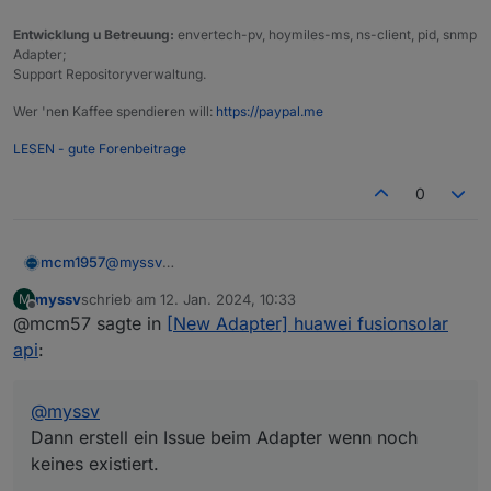
Entwicklung u Betreuung:
envertech-pv, hoymiles-ms, ns-client, pid, snmp
Adapter;
Support Repositoryverwaltung.
Wer 'nen Kaffee spendieren will:
https://paypal.me
LESEN - gute Forenbeitrage
0
mcm1957
@
myssv
Dann erstell ein Issue beim Adapter wenn noch
myssv
schrieb am
12. Jan. 2024, 10:33
M
keines existiert.
zuletzt editiert von
Offline
@mcm57 sagte in
[New Adapter] huawei fusionsolar
api
:
@
myssv
Dann erstell ein Issue beim Adapter wenn noch
keines existiert.