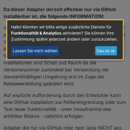
Da dieser Adapter derzeit offenbar nur via Github
installierbar ist, die folgende INFORMATION:
Hallo! Könnten wir bitte einige zusätzliche Dienste für
Von direkten Installation von GitHub - insbesondere auf
Funktionalität & Analytics
aktivieren? Sie können Ihre
produktiven Systemen - wird explizit abgeraten. GitHub
Zustimmung später jederzeit ändern oder zurückziehen.
Versionen können sich jederzeit (auch kurzfristig)
ändern und durchaus auch in sich inkonsistent und
Lassen Sie mich wählen
Das ist ok
fehlerhaft sein. Versionsangaben von GitHub
Installationen sind Schall und Rauch da die
Versionsnummer zumindest bei Verwendung der
standardmäßigen Umgebung erst im Zuge der
Releaseerstellung geändert wird.
Auf explizite Aufforderung durch den Entwickler kann
eine GitHub Installation zur Fehlereingrenzung oder zum
Test neuer Funktionalität - unter Inkaufnahme des
erhöhten Risikos - natürlich erfolgen.
Adapter die nur via GitHub oder npm (also NICHT aus