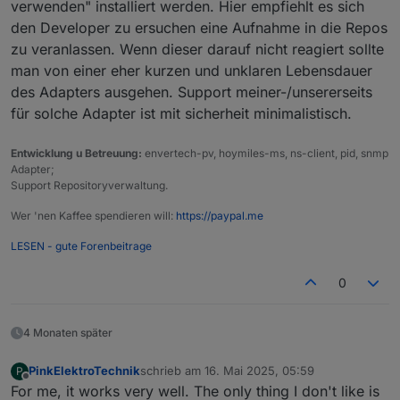
verwenden" installiert werden. Hier empfiehlt es sich
den Developer zu ersuchen eine Aufnahme in die Repos
zu veranlassen. Wenn dieser darauf nicht reagiert sollte
man von einer eher kurzen und unklaren Lebensdauer
des Adapters ausgehen. Support meiner-/unsererseits
für solche Adapter ist mit sicherheit minimalistisch.
Entwicklung u Betreuung:
envertech-pv, hoymiles-ms, ns-client, pid, snmp
Adapter;
Support Repositoryverwaltung.
Wer 'nen Kaffee spendieren will:
https://paypal.me
LESEN - gute Forenbeitrage
0
4 Monaten später
PinkElektroTechnik
schrieb am
16. Mai 2025, 05:59
P
zuletzt editiert von
Offline
For me, it works very well. The only thing I don't like is