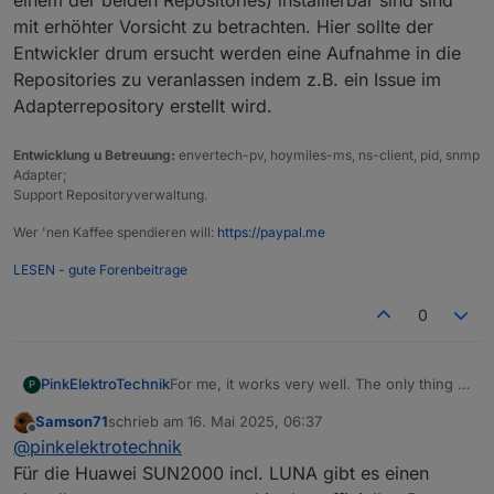
einem der beiden Repositories) installierbar sind sind
mit erhöhter Vorsicht zu betrachten. Hier sollte der
Entwickler drum ersucht werden eine Aufnahme in die
Repositories zu veranlassen indem z.B. ein Issue im
Adapterrepository erstellt wird.
Entwicklung u Betreuung:
envertech-pv, hoymiles-ms, ns-client, pid, snmp
Adapter;
Support Repositoryverwaltung.
Wer 'nen Kaffee spendieren will:
https://paypal.me
LESEN - gute Forenbeitrage
0
PinkElektroTechnik
For me, it works very well. The only thing I
P
don't like is that active power isn't
Samson71
schrieb am
16. Mai 2025, 06:37
displayed below 1 kW. Is there any way to
zuletzt editiert von
Offline
@
pinkelektrotechnik
change that?
Für die Huawei SUN2000 incl. LUNA gibt es einen