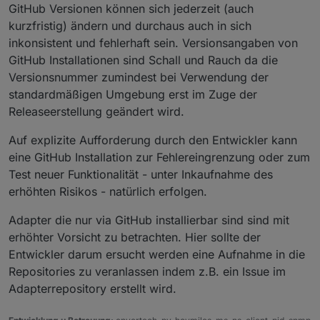
GitHub Versionen können sich jederzeit (auch
npm ERR! ENOTEMPTY: directory not empty, ren
kurzfristig) ändern und durchaus auch in sich
npm ERR! A complete log of this run can be f
inkonsistent und fehlerhaft sein. Versionsangaben von
GitHub Installationen sind Schall und Rauch da die
Try to solve ENOTEMPTY error automatically

Versionsnummer zumindest bei Verwendung der
Could not handle ENOTEMPTY, because no delet
standardmäßigen Umgebung erst im Zuge der
Releaseerstellung geändert wird.
Auf explizite Aufforderung durch den Entwickler kann
eine GitHub Installation zur Fehlereingrenzung oder zum
Test neuer Funktionalität - unter Inkaufnahme des
erhöhten Risikos - natürlich erfolgen.
Adapter die nur via GitHub installierbar sind sind mit
erhöhter Vorsicht zu betrachten. Hier sollte der
Entwickler darum ersucht werden eine Aufnahme in die
Repositories zu veranlassen indem z.B. ein Issue im
Adapterrepository erstellt wird.