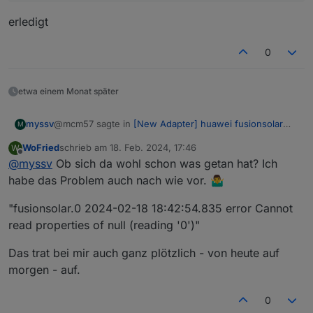
erledigt
0
etwa einem Monat später
@mcm57 sagte in
[New Adapter] huawei fusionsolar
myssv
M
api
:
WoFried
schrieb am
18. Feb. 2024, 17:46
W
zuletzt editiert von
Offline
@
myssv
Ob sich da wohl schon was getan hat? Ich
@
myssv
Dann erstell ein Issue beim Adapter wenn noch
habe das Problem auch nach wie vor. 🤷‍♂️
erledigt
keines existiert.
"fusionsolar.0 2024-02-18 18:42:54.835 error Cannot
read properties of null (reading '0')"
Das trat bei mir auch ganz plötzlich - von heute auf
morgen - auf.
0