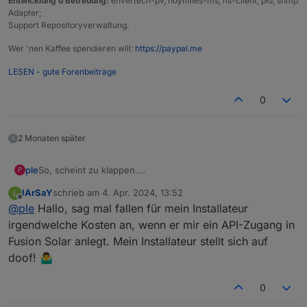
Entwicklung u Betreuung:
envertech-pv, hoymiles-ms, ns-client, pid, snmp
Adapter;
Support Repositoryverwaltung.
Wer 'nen Kaffee spendieren will:
https://paypal.me
LESEN - gute Forenbeitrage
0
2 Monaten später
ple
So, scheint zu klappen.
P
Schön wäre es noch, wenn die Einheiten, Rollen, Typen
lArSaY
schrieb am
4. Apr. 2024, 13:52
L
der States noch defeniert werden könnten, dann wäre das
zuletzt editiert von
Offline
@
ple
Hallo, sag mal fallen für mein Installateur
für die Zukunft schon mal einfacher dann.
Ansonsten habe ich hier eine Anleitung, wie man sich ein
irgendwelche Kosten an, wenn er mir ein API-Zugang in
Api account erstellen kann, wenn man als installateur
Fusion Solar anlegt. Mein Installateur stellt sich auf
angemeldet ist.
doof! 🤷‍♂️
2022FSV8001 Create API account on FusionSolar Server
(only Company Admin... (1).pdf
0