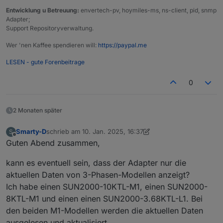
Entwicklung u Betreuung:
envertech-pv, hoymiles-ms, ns-client, pid, snmp
Adapter;
Support Repositoryverwaltung.
Wer 'nen Kaffee spendieren will:
https://paypal.me
LESEN - gute Forenbeitrage
0
2 Monaten später
Smarty-D
schrieb am
10. Jan. 2025, 16:37
S
zuletzt editiert von Smarty-D
1. Okt. 2025, 17:42
Offline
Guten Abend zusammen,
kann es eventuell sein, dass der Adapter nur die
aktuellen Daten von 3-Phasen-Modellen anzeigt?
Ich habe einen SUN2000-10KTL-M1, einen SUN2000-
8KTL-M1 und einen einen SUN2000-3.68KTL-L1. Bei
den beiden M1-Modellen werden die aktuellen Daten
ausgelesen und aktualisiert.