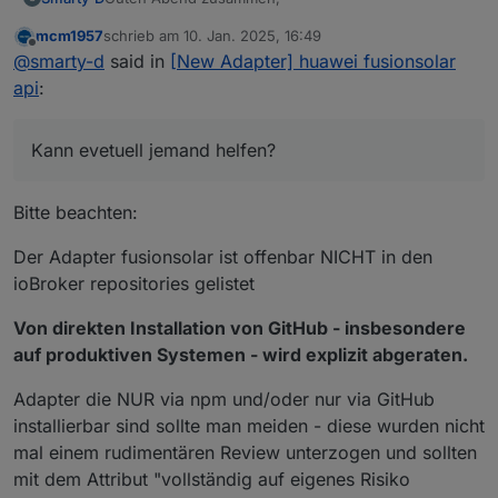
mcm1957
schrieb am
10. Jan. 2025, 16:49
kann es eventuell sein, dass der Adapter nur die
zuletzt editiert von
Offline
@
smarty-d
said in
[New Adapter] huawei fusionsolar
aktuellen Daten von 3-Phasen-Modellen anzeigt?
Ich habe einen SUN2000-10KTL-M1, einen
Kann evetuell jemand helfen?
api
:
SUN2000-8KTL-M1 und einen einen SUN2000-
Vielen Dank im Voraus!
3.68KTL-L1. Bei den beiden M1-Modellen werden die
aktuellen Daten ausgelesen und aktualisiert.
Kann evetuell jemand helfen?
Bei dem SUN2000-3.68KTL-L1 wird aber kein
"*.kpi.realtime"-Ordner angelegt und folglich fehlen
die entsprechenden Datenpunkte.
Bitte beachten:
Es werden nur folgende Datenpunkte angelegt:
Der Adapter fusionsolar ist offenbar NICHT in den
ioBroker repositories gelistet
Von direkten Installation von GitHub - insbesondere
Neustart des Adapters sowie Neuinstallation haben
auf produktiven Systemen - wird explizit abgeraten.
an dem Ergebnis leider nichts geändert.
Adapter die NUR via npm und/oder nur via GitHub
installierbar sind sollte man meiden - diese wurden nicht
mal einem rudimentären Review unterzogen und sollten
mit dem Attribut "vollständig auf eigenes Risiko