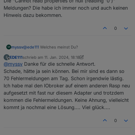
Die "Cannot read properties of null (reading '0')"
Meldungen? Die habe ich immer noch und auch keinen
Hinweis dazu bekommen.
0
@
ede111
Welches meinst Du?
myssv
M
EDE111
schrieb am
11. Jan. 2024, 18:18
E
Die "Cannot read properties of null (reading '0')"
zuletzt editiert von EDE111
1. Nov. 2024, 19:19
Offline
@
myssv
Danke für die schnelle Antwort.
Meldungen? Die habe ich immer noch und auch keinen
Hinweis dazu bekommen.
Schade, hätte ja sein können. Bei mir sind es dann so
70 Fehlermeldungen am Tag. Schon irgendwie lästig.
Ich habe mal den IObroker auf einem anderen Rasp neu
aufgesetzt mit fast nur diesem Adapter und trotzdem
kommen die Fehlermeldungen. Keine Ahnung, vielleicht
kommt ja nochmal eine Lösung.... Viel glück....
0