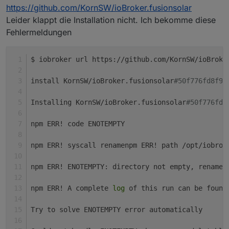
https://github.com/KornSW/ioBroker.fusionsolar
Leider klappt die Installation nicht. Ich bekomme diese
Fehlermeldungen
$ iobroker url https://github.com/KornSW/ioBroke
install KornSW/ioBroker.fusionsolar
#50f776fd8f99
Installing KornSW/ioBroker.fusionsolar
#50f776fd8
npm ERR! code ENOTEMPTY
npm ERR! syscall renamenpm ERR! path /opt/iobrok
npm ERR! ENOTEMPTY: directory not empty, rename 
npm ERR! A complete 
log
 of this run can be found
Try to solve ENOTEMPTY error automatically