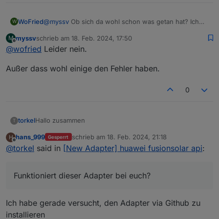
@
myssv
Ob sich da wohl schon was getan hat? Ich
WoFried
W
habe das Problem auch nach wie vor. 🤷‍♂️
myssv
schrieb am
18. Feb. 2024, 17:50
M
"fusionsolar.0 2024-02-18 18:42:54.835 error Cannot
zuletzt editiert von
Offline
@
wofried
Leider nein.
read properties of null (reading '0')"
Das trat bei mir auch ganz plötzlich - von heute auf
Außer dass wohl einige den Fehler haben.
morgen - auf.
0
Hallo zusammen
torkel
T
hans_999
schrieb am
18. Feb. 2024, 21:18
H
Gesperrt
Funktioniert dieser Adapter bei euch? Wenn ja, mit
zuletzt editiert von
Offline
@
torkel
said in
[New Adapter] huawei fusionsolar api
:
welcher Version betreibt ihr den Adapter und was habt
ihr für Settings beim Adapter eingegeben?
Ich bekomme einfach keine Daten zurück. In der
Schnittstelle habe ich alles freigegeben.
Funktioniert dieser Adapter bei euch?
Ich habe gerade versucht, den Adapter via Github zu
installieren