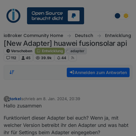
Weiter zum Inhalt
ioBroker Community Home
Deutsch
Entwicklung
[New Adapter] huawei fusionsolar api
Verschoben
Entwicklung
adapter
112
45
39.9k
44
Anmelden zum Antworten
torkel
schrieb am
8. Jan. 2024, 20:39
T
zuletzt editiert von
Offline
Hallo zusammen
Funktioniert dieser Adapter bei euch? Wenn ja, mit
welcher Version betreibt ihr den Adapter und was habt
ihr für Settings beim Adapter eingegeben?