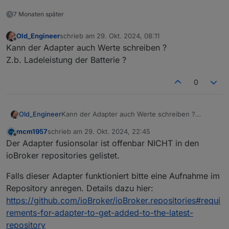
7 Monaten später
Old_Engineer
schrieb am
29. Okt. 2024, 08:11
zuletzt editiert von
Offline
Kann der Adapter auch Werte schreiben ?
Z.b. Ladeleistung der Batterie ?
0
Old_Engineer
Kann der Adapter auch Werte schreiben ?
Z.b. Ladeleistung der Batterie ?
mcm1957
schrieb am
29. Okt. 2024, 22:45
zuletzt editiert von
Offline
Der Adapter fusionsolar ist offenbar NICHT in den
ioBroker repositories gelistet.
Falls dieser Adapter funktioniert bitte eine Aufnahme im
Repository anregen. Details dazu hier:
https://github.com/ioBroker/ioBroker.repositories#requi
rements-for-adapter-to-get-added-to-the-latest-
repository