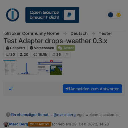
Weiter zum Inhalt
ioBroker Community Home
Deutsch
Tester
Test Adapter drops-weather 0.3.x
Gesperrt
Verschoben
Tester
80
20
18.5k
26
Anmelden zum Antworten
Ein ehemaliger Benutzer
@
marc-berg
egal welche Location ich
?
einstelle, es endet immer mit
Marc Berg
schrieb am
29. Dez. 2022, 14:28
MOST ACTIVE
unexpected end of file... :(
zuletzt editiert von