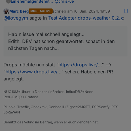
@
chris76e
Ein ehemaliger Benutzer
?
Marc Berg
schrieb am
16. Jan. 2024, 19:59
MOST ACTIVE
Hab n issue mal schnell angelegt…
zuletzt editiert von
Offline
@
ilovegym
sagte in
Test Adapter drops-weather 0.2.x
:
Edith: DEV hat schon geantwortet,
schaut in den nächsten Tagen nach…
Hab n issue mal schnell angelegt…
Edith: DEV hat schon geantwortet, schaut in den
nächsten Tagen nach…
Drops möchte nun statt "
https://drops.live/
..." -->
"
https://www.drops.live/
..." sehen. Habe einen PR
angelegt.
NUC10I3+Ubuntu+Docker+ioBroker+influxDB2+Node
Red+EMQX+Grafana
Pi-hole, Traefik, Checkmk, Conbee II+Zigbee2MQTT, ESPSomfy-RTS,
LoRaWAN
Benutzt das Voting im Beitrag, wenn er euch geholfen hat.