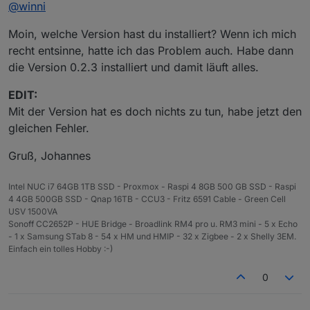
Online
die App auch schon auf dem Smartphone benutze, war
@
winni
das ein günstiger Einstiegspunkt.
Hat noch jemand as Problem? Danke.
Ich habe mich so gut es geht mit der ioBroker
Moin, welche Version hast du installiert? Wenn ich mich
Dokumentation auseinander gesetzt und mit Hilfe eines
recht entsinne, hatte ich das Problem auch. Habe dann
vor kurzem veröffentlichten Video zur Adaptererstellung
die Version 0.2.3 installiert und damit läuft alles.
dann einfach begonnen.
Bin für alle Rückmeldungen dankbar.
EDIT:
Mit der Version hat es doch nichts zu tun, habe jetzt den
gleichen Fehler.
Gruß, Johannes
Intel NUC i7 64GB 1TB SSD - Proxmox - Raspi 4 8GB 500 GB SSD - Raspi
4 4GB 500GB SSD - Qnap 16TB - CCU3 - Fritz 6591 Cable - Green Cell
USV 1500VA
Sonoff CC2652P - HUE Bridge - Broadlink RM4 pro u. RM3 mini - 5 x Echo
- 1 x Samsung STab 8 - 54 x HM und HMIP - 32 x Zigbee - 2 x Shelly 3EM.
Einfach ein tolles Hobby :-)
0