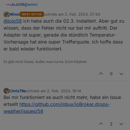
@
winni
JoJo58
Winni
schrieb am
2. Feb. 2024, 07:43
MOST ACTIVE
Moin, welche Version hast du installiert? Wenn ich
zuletzt editiert von
Offline
@
jojo58
ich habe auch die 02.3. installiert. Aber gut zu
mich recht entsinne, hatte ich das Problem auch. Habe
dann die Version 0.2.3 installiert und damit läuft alles.
EDIT:
wissen, dass der Fehler nicht nur bei mir auftritt. Der
Mit der Version hat es doch nichts zu tun, habe jetzt
Adapter ist super, gerade die stündlich Temperatur-
den gleichen Fehler.
Gruß, Johannes
Vorhersage hat eine super Trefferquote. Ich hoffe dass
er bald wieder funktioniert.
Es gibt nicht Gutes. Außer man tut es. Erich Kästner
0
Chris76e
schrieb am
2. Feb. 2024, 19:14
zuletzt editiert von
Offline
Bei mir funktioniert es auch nicht mehr, habe ein Issue
ertsellt
https://github.com/inbux/ioBroker.drops-
weather/issues/58
2