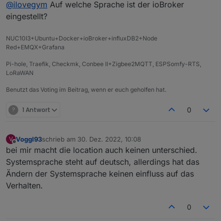
Offline
@
ilovegym
Auf welche Sprache ist der ioBroker
eingestellt?
NUC10I3+Ubuntu+Docker+ioBroker+influxDB2+Node
Red+EMQX+Grafana
Pi-hole, Traefik, Checkmk, Conbee II+Zigbee2MQTT, ESPSomfy-RTS,
LoRaWAN
Benutzt das Voting im Beitrag, wenn er euch geholfen hat.
?
1 Antwort
0
Voggl93
schrieb am
30. Dez. 2022, 10:08
V
zuletzt editiert von
Offline
bei mir macht die location auch keinen unterschied.
Systemsprache steht auf deutsch, allerdings hat das
Ändern der Systemsprache keinen einfluss auf das
Verhalten.
0