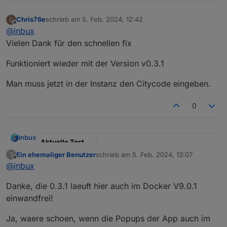
Chris76e
schrieb am
5. Feb. 2024, 12:42
zuletzt editiert von
Offline
@
inbux
Vielen Dank für den schnellen fix
Funktioniert wieder mit der Version v0.3.1
Man muss jetzt in der Instanz den Citycode eingeben.
0
inbux
Aktuelle Test
Version
0.3.1
Ein ehemaliger Benutzer
schrieb am
5. Feb. 2024, 13:07
?
zuletzt editiert von
Offline
@
inbux
Veröffentlichun
05.02.2024
gsdatum
Danke, die 0.3.1 laeuft hier auch im Docker V9.0.1
einwandfrei!
Github Link
https://github.com/inbux/ioBroker.
drops-weather
Ja, waere schoen, wenn die Popups der App auch im