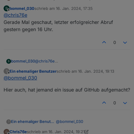
ein paar Tagen keine Daten mehr, immer
bommel_030
schrieb am
16. Jan. 2024, 17:35
B
zuletzt editiert von
Offline
@
chris76e
Gibt es eine alternative?
Gerade Mal geschaut, letzter erfolgreicher Abruf
gestern gegen 16 Uhr.
0
bommel_030
@
chris76e
B
Gerade Mal geschaut, letzter erfolgreicher Abruf
Ein ehemaliger Benutzer
schrieb am
16. Jan. 2024, 19:13
?
gestern gegen 16 Uhr.
zuletzt editiert von
Offline
@
bommel_030
Hier auch, hat jemand ein issue auf GitHub aufgemacht?
0
@
bommel_030
Ein ehemaliger Benutzer
?
Chris76e
schrieb am
16. Jan. 2024, 19:21
Hier auch, hat jemand ein issue auf