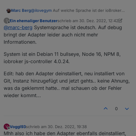
Marc Berg
@
ilovegym
Auf welche Sprache ist der ioBroker
eingestellt?
Ein ehemaliger Benutzer
schrieb am
30. Dez. 2022, 12:42
?
zuletzt editiert von Ein ehemaliger Benutz
Offline
@
marc-berg
Systemsprache ist deutsch. Auf debug
bringt der Adapter leider auch nicht mehr
Informationen.
System ist ein Debian 11 bullseye, Node 16, NPM 8,
iobroker js-controller 4.0.24.
Edit: hab den Adapter deinstalliert, neu installiert von
Git, Instanz hinzugefügt und jetzt gehts.. keine Ahnung,
was da geklemmt hatte.. mal schauen ob der Fehler
wieder kommt...
0
Voggl93
schrieb am
30. Dez. 2022, 19:38
V
zuletzt editiert von
Offline
Mhh also ich habe den Adapter ebenfalls deinstalliert,