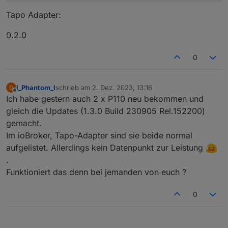
Tapo Adapter:
0.2.0
0
I_Phantom_I
schrieb am
2. Dez. 2023, 13:16
zuletzt editiert von
Offline
Ich habe gestern auch 2 x P110 neu bekommen und
gleich die Updates (1.3.0 Build 230905 Rel.152200)
gemacht.
Im ioBroker, Tapo-Adapter sind sie beide normal
aufgelistet. Allerdings kein Datenpunkt zur Leistung
.
Funktioniert das denn bei jemanden von euch ?
0