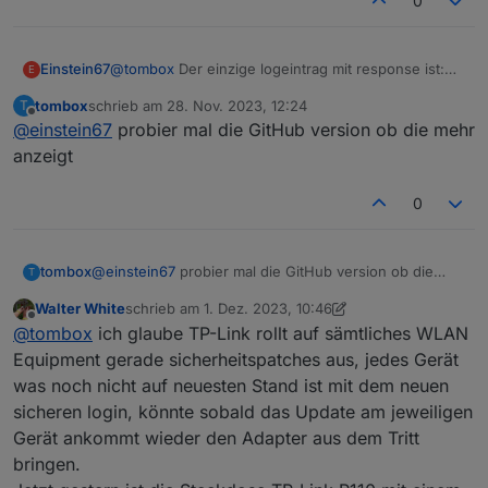
0
@
tombox
Der einzige logeintrag mit response ist:
Einstein67
E
:>>
tombox
schrieb am
28. Nov. 2023, 12:24
T
2023-11-28 13:08:07.823 - info: tapo.0 (7873
zuletzt editiert von
Offline
@
einstein67
probier mal die GitHub version ob die mehr
2023-11-28 13:08:17.825 - debug: tapo.0 (787
Danke für deine Hilfe
2023-11-28 13:08:17.826 - debug: tapo.0 (787
anzeigt
2023-11-28 13:08:17.962 - debug: tapo.0 (78
2023-11-28 13:08:17.962 - debug: tapo.0 (78
0
tombox
@
einstein67
probier mal die GitHub version ob die
T
mehr anzeigt
Walter White
schrieb am
1. Dez. 2023, 10:46
zuletzt editiert von Walter White
12. Jan. 2023, 12:53
Offline
@
tombox
ich glaube TP-Link rollt auf sämtliches WLAN
Equipment gerade sicherheitspatches aus, jedes Gerät
was noch nicht auf neuesten Stand ist mit dem neuen
sicheren login, könnte sobald das Update am jeweiligen
Gerät ankommt wieder den Adapter aus dem Tritt
bringen.