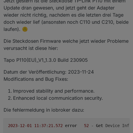
Jetzt gestern ist die Steckdose TP-Link P110 mit einem
Update dran gewesen, und jetzt geht der Adapter
wieder nicht richtig, nachdem es die letzten drei Tage
doch wieder lief (ansonsten noch C110 und C210, beide
laufen). 🙃
Die Steckdosen Firmware welche jetzt wieder Probleme
verursacht ist diese hier:
Tapo P110(EU)_V1_1.3.0 Build 230905
Datum der Veröffentlichung: 2023-11-24
Modifications and Bug Fixes:
Improved stability and performance.
Enhanced local communication security.
Die fehlermeldung in iobroker dazu:
2023
-
12
-
01
11
:
37
:
21.572
error
52
 - 
Get