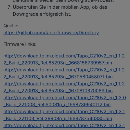
alle haben uneingeschränkten Zugang ins
Überprüfen Sie in der mobilen App, ob das
Internet, alle zeigen im Smartphone App
Downgrade erfolgreich ist.
korrekte Werte an und sind erreichbar /
schaltbar.
Quelle:
https://github.com/tapo-firmware/Directory
Firmware links:
http://download.tplinkcloud.com/Tapo_C210v2_en_1.1.2
2_Build_220913_Rel.65293n__1668156739957.bin
http://download.tplinkcloud.com/Tapo_C210v2_en_1.1.2
2_Build_220913_Rel.65293n__1670580458071.bin
http://download.tplinkcloud.com/Tapo_C210v2_en_1.1.2
2_Build_220913_Rel.65293n__1670810870089.bin
http://download.tplinkcloud.com/Tapo_C210v2_en_1.3.0
_Build_221008_Rel.60081n_u_1668739940112.bin
http://download.tplinkcloud.com/Tapo_C210v2_en_1.3.1
_Build_221103_Rel.39908n_u_1669787540335.bin
http://download.tplinkcloud.com/Tapo_C210v2_en_1.3.1