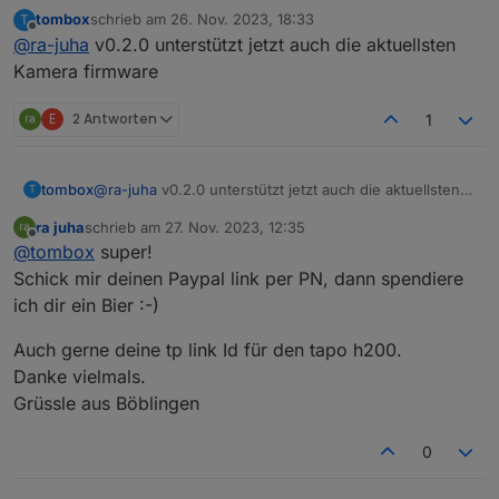
tombox
schrieb am
26. Nov. 2023, 18:33
T
2023-11-22 21:28:16.315 error Error: Unable to find
zuletzt editiert von
Offline
@
ra-juha
v0.2.0 unterstützt jetzt auch die aktuellsten
token in response, probably your credentials are not
valid. Please make sure you set your TAPO Cloud
2FA auch jetzt aus. Trotzdem.
Kamera firmware
password
Hoffe Tom bekommt das hin. Danke !!!
E
2 Antworten
1
tombox
@
ra-juha
v0.2.0 unterstützt jetzt auch die aktuellsten
T
Kamera firmware
ra juha
schrieb am
27. Nov. 2023, 12:35
zuletzt editiert von
Offline
@
tombox
super!
Schick mir deinen Paypal link per PN, dann spendiere
ich dir ein Bier :-)
Auch gerne deine tp link Id für den tapo h200.
Danke vielmals.
Grüssle aus Böblingen
0