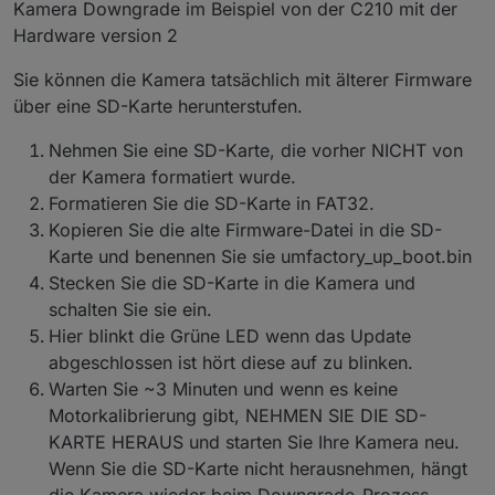
Kamera Downgrade im Beispiel von der C210 mit der
Docker)
Tapo Adapter Version 0.1.1 (selbes Problem
Hardware version 2
bestand auch in V0.0.8)
8 x P100
Es geht jedoch primär um P110 und die
Sie können die Kamera tatsächlich mit älterer Firmware
4 x P110
aktuelle Wattleistung sowie die
über eine SD-Karte herunterstufen.
2 x H100 mit verschiedenen Sensoren
Schaltzustände von P100 und P110.
P100 erhalten keinen aktuellen Status zB. an
4 Kameras
oder aus.
Nehmen Sie eine SD-Karte, die vorher NICHT von
ein paar Lampen
P110 erhalten keinen aktuellen Statur zB.
Beide Hub H100 werden als P100 initialisiert?!
der Kamera formatiert wurde.
aktuelle Watt.
Nur ein einziger P110 bekommt aktuelle Daten
Formatieren Sie die SD-Karte in FAT32.
Es erscheint im Log laufend diese
gepollt!
Fehlermeldung:
Kopieren Sie die alte Firmware-Datei in die SD-
Alle P110 (wie auch die P100) sind selbe
Error: Unable to find token in response,
Karte und benennen Sie sie umfactory_up_boot.bin
Hardwareversion und sind am gleichen
probably your credentials are not valid. Please
Stecken Sie die SD-Karte in die Kamera und
Firmwarestand
make sure you set your TAPO Cloud
P110 HW Version 1.0; FW 1.2.3 Build 230425
password
schalten Sie sie ein.
Rel.142542
Hier blinkt die Grüne LED wenn das Update
Der einzige P110 der "funktioniert" hat
abgeschlossen ist hört diese auf zu blinken.
zusätzlich zum Wert "current_power" in
Warten Sie ~3 Minuten und wenn es keine
Milliwatt auch den Wert "current", der die
aktuelle Wattleistung identisch zur Android
Motorkalibrierung gibt, NEHMEN SIE DIE SD-
Smartphone App in Watt anzeigt.
KARTE HERAUS und starten Sie Ihre Kamera neu.
Alle vier P110 haben die selben Einstellungen,
Wenn Sie die SD-Karte nicht herausnehmen, hängt
sind im selben Netz, RPi ist ebenso im selben
die Kamera wieder beim Downgrade-Prozess.
Netz, alle erhalten reservierte IP vom DHCP,