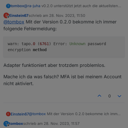
tombox
@
ra-juha
v0.2.0 unterstützt jetzt auch die aktuellsten
T
Kamera firmware
Einstein67
schrieb am
28. Nov. 2023, 11:50
E
zuletzt editiert von
Offline
@
tombox
Mit der Version 0.2.0 bekomme ich immer
folgende Fehlermeldung:
warn: tapo
.0
(
6761
) Error:
Unknown
password
encryption
method
Adapter funktioniert aber trotzdem problemlos.
Mache ich da was falsch? MFA ist bei meinem Account
nicht aktiviert.
0
@
tombox
Mit der Version 0.2.0 bekomme ich immer
Einstein67
E
folgende Fehlermeldung:
tombox
schrieb am
28. Nov. 2023, 11:57
T
zuletzt editiert von
Offline