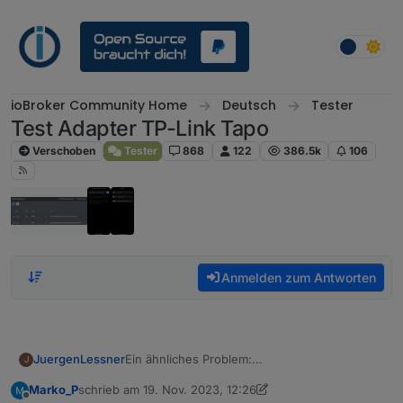
Weiter zum Inhalt
ioBroker Community Home
Deutsch
Tester
Test Adapter TP-Link Tapo
Verschoben
Tester
868
122
386.5k
106
Anmelden zum Antworten
Ein ähnliches Problem:
JuergenLessner
J
P100 und P110 zeigen keine aktuellen Werte in
Marko_P
schrieb am
19. Nov. 2023, 12:26
ioBroker
ioBroker Version 6.10.1 (läuft auf RPi 4 in
zuletzt editiert von Marko_P
Offline