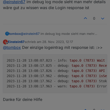
@
einstein67
im debug log mode sieht man mehr details
Adapter funktioniert aber trotzdem problemlos.
wäre gut zu wissen was die Login response ist
Mache ich da was falsch? MFA ist bei meinem
0
Account nicht aktiviert.
tombox
@
einstein67
im debug log mode sieht man mehr
T
details wäre gut zu wissen was die Login response ist
Einstein67
schrieb am
28. Nov. 2023, 12:17
E
zuletzt editiert von
Offline
@
tombox
Der einzige logeintrag mit response ist: :>>
2023-11-28 13:08:07.823 - info:
tapo.0
(7873)
Wait
f
2023-11-28 13:08:17.825 - debug:
tapo.0
(7873)
Recei
2023-11-28 13:08:17.826 - debug:
tapo.0
(7873)
API
n
2023-11-28 13:08:17.962 - debug:
tapo.0
(7873)
isSec
2023-11-28 13:08:17.962 - debug:
tapo.0
(7873)
StokR
2023-11-28 13:08:17.963 - warn:
tapo.0
(7873)
Error:
Danke für deine Hilfe