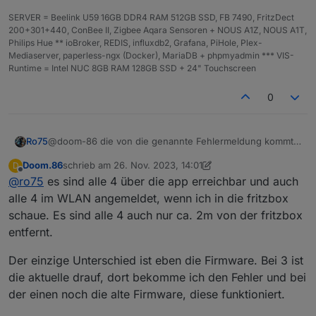
signed_1696901243641.bin
Wann das Update kam, kann ich nicht sicher sagen.
SERVER = Beelink U59 16GB DDR4 RAM 512GB SSD, FB 7490, FritzDect
http://download.tplinkcloud.com/Tapo_C210v2_en_1.3.
200+301+440, ConBee II, Zigbee Aqara Sensoren + NOUS A1Z, NOUS A1T,
7_Build_230823_Rel.55314n_up_boot-
Philips Hue ** ioBroker, REDIS, influxdb2, Grafana, PiHole, Plex-
signed_1697008041834.bin
Mediaserver, paperless-ngx (Docker), MariaDB + phpmyadmin *** VIS-
http://download.tplinkcloud.com/Tapo_C210v2_en_1.3.
Runtime = Intel NUC 8GB RAM 128GB SSD + 24" Touchscreen
7_Build_230823_Rel.55314n_up_boot-
signed_1697008077067.bin
0
http://download.tplinkcloud.com/Tapo_C210v2_en_1.3.
7_Build_230823_Rel.55314n_up_boot-
signed_1697438242195.bin
http://download.tplinkcloud.com/Tapo_C210v2_en_1.3.
@doom-86 die von die genannte Fehlermeldung kommt
Ro75
7_Build_230823_Rel.55314n_up_boot-
bei mir nur dann, wenn das Gerät nicht erreichbar ist.
Doom.86
schrieb am
26. Nov. 2023, 14:01
D
signed_1697438277951.bin
Ro75.
zuletzt editiert von Doom.86
Offline
@
ro75
es sind alle 4 über die app erreichbar und auch
http://download.tplinkcloud.com/Tapo_C210v2_en_1.3.
7_Build_230823_Rel.55314n_up_boot-
alle 4 im WLAN angemeldet, wenn ich in die fritzbox
signed_1697442790097.bin
schaue. Es sind alle 4 auch nur ca. 2m von der fritzbox
http://download.tplinkcloud.com/Tapo_C210v2_en_1.3.
entfernt.
7_Build_230823_Rel.55314n_up_boot-
signed_1697442825888.bin
Der einzige Unterschied ist eben die Firmware. Bei 3 ist
http://download.tplinkcloud.com/Tapo_C210v2_en_1.3.
8_Build_230913_Rel.57186n_up_boot-
die aktuelle drauf, dort bekomme ich den Fehler und bei
signed_1695798525210.bin
der einen noch die alte Firmware, diese funktioniert.
http://download.tplinkcloud.com/Tapo_C210v2_en_1.3.
8_Build_230913_Rel.57186n_up_boot-