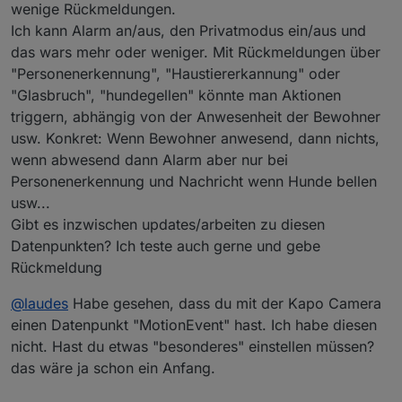
wenige Rückmeldungen.
darzustellen?
Der bisherige Datenpunkt "MotionEvent" ist
Ich kann Alarm an/aus, den Privatmodus ein/aus und
ausschließlich für die allgemeine
das wars mehr oder weniger. Mit Rückmeldungen über
Bewegungserkennung zuständig.
"Personenerkennung", "Haustiererkannung" oder
"Glasbruch", "hundegellen" könnte man Aktionen
triggern, abhängig von der Anwesenheit der Bewohner
usw. Konkret: Wenn Bewohner anwesend, dann nichts,
wenn abwesend dann Alarm aber nur bei
Personenerkennung und Nachricht wenn Hunde bellen
usw...
Gibt es inzwischen updates/arbeiten zu diesen
Datenpunkten? Ich teste auch gerne und gebe
Rückmeldung
@
laudes
Habe gesehen, dass du mit der Kapo Camera
einen Datenpunkt "MotionEvent" hast. Ich habe diesen
nicht. Hast du etwas "besonderes" einstellen müssen?
das wäre ja schon ein Anfang.