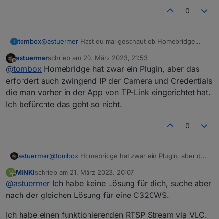
0
tombox
@
astuermer
Hast du mal geschaut ob Homebridge
T
oder hass es unterstützt dann könnte man schauen
astuermer
schrieb am
20. März 2023, 21:53
wie man es machen kann
zuletzt editiert von
Offline
@
tombox
Homebridge hat zwar ein Plugin, aber das
erfordert auch zwingend IP der Camera und Credentials
die man vorher in der App von TP-Link eingerichtet hat.
Ich befürchte das geht so nicht.
0
astuermer
@
tombox
Homebridge hat zwar ein Plugin, aber das
erfordert auch zwingend IP der Camera und
MINKI
schrieb am
21. März 2023, 20:07
M
Credentials die man vorher in der App von TP-Link
zuletzt editiert von
Offline
@
astuermer
Ich habe keine Lösung für dich, suche aber
eingerichtet hat. Ich befürchte das geht so nicht.
nach der gleichen Lösung für eine C320WS.
Ich habe einen funktionierenden RTSP Stream via VLC.