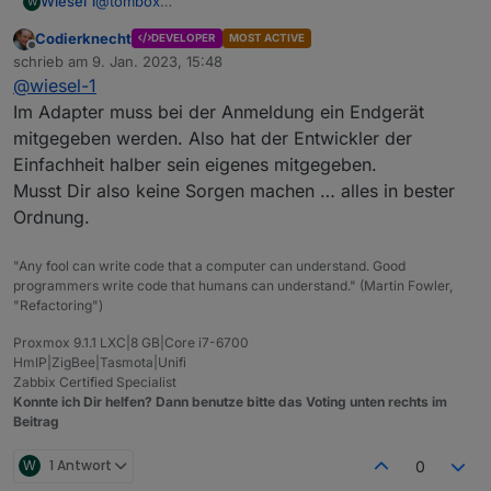
@
tombox
Wiesel 1
W
Bin komplett Neu hier mit Raspi und iobroker.
Codierknecht
DEVELOPER
MOST ACTIVE
Bist du der Entwickler von dem Adapter? Kann man
Ich habe gestern Abend den Adapter TP-Link TAPO
Offline
schrieb am
9. Jan. 2023, 15:48
den Entwickler im iobroker sehen?
V0.0.8 installiert. Gab auch nur den einen...
zuletzt editiert von
@
wiesel-1
TP-Link Mailadresse und Passwort hinterlegt.
Heute Früh hatte ich eine Sicherheitsmail von TP-Link
Wobei ich mir mit der Mailadresse nicht sicher war bei
in meinem Postfach:
Im Adapter muss bei der Anmeldung ein Endgerät
dem HTTP.
Hallo,
mitgegeben werden. Also hat der Entwickler der
Der Adapter bringt mir jetzt auch Verbrauchswerte für
wir haben eine Anmeldung von einem Gerät bemerkt,
Einfachheit halber sein eigenes mitgegeben.
die W-Lan Steckdose P110.
das Sie normalerweise nicht benutzen.
iPhone (iOS 14.8)
Musst Dir also keine Sorgen machen … alles in bester
Ich verwende die nur zur Verbrauchserfassung
Sun Jan 08 19:53:52 GMT 2023
meiner Brauchwasserwärmepumpe.
Geräte-Informationen: ioBroker
Ordnung.
IP-Adresse: 92.208.85.157
Standort: Thuringia-Bad Frankenhausen,Germany
Wie kommt ein Apple Gerät in den Ablauf bzw. an
"Any fool can write code that a computer can understand. Good
Browser: -
meine Zugangsdaten?
programmers write code that humans can understand." (Martin Fowler,
Ich teste zur Zeit um ein Verständnis für die Abläufe
Grüße Wiesel
"Refactoring")
zu entwickeln...
Proxmox 9.1.1 LXC|8 GB|Core i7-6700
HmIP|ZigBee|Tasmota|Unifi
Zabbix Certified Specialist
Konnte ich Dir helfen? Dann benutze bitte das Voting unten rechts im
Beitrag
W
1 Antwort
0