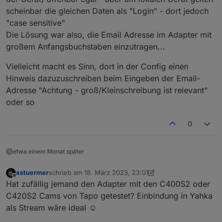
scheinbar die gleichen Daten als "Login" - dort jedoch
"case sensitive"
Die Lösung war also, die Email Adresse im Adapter mit
großem Anfangsbuchstaben einzutragen...
Vielleicht macht es Sinn, dort in der Config einen
Hinweis dazuzuschreiben beim Eingeben der Email-
Adresse "Achtung - groß/Kleinschreibung ist relevant"
oder so
0
etwa einem Monat später
astuermer
schrieb am
18. März 2023, 23:01
zuletzt editiert von astuermer
Offline
Hat zufällig jemand den Adapter mit den C400S2 oder
C420S2 Cams von Tapo getestet? Einbindung in Yahka
als Stream wäre ideal ☺️