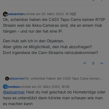
plugin installieren.
astuermer
schrieb am
20. März 2023, 15:16
zuletzt editiert von astuermer
Offline
Ok, scheinbar haben die C420 Tapo Cams keinen RTSP
Stream weil sie Akku-Cameras sind, die an einem Hub
hängen - und nur der hat eine IP.
Den Hub seh ich in den Objekten.
Aber gibts ne Möglichkeit, den Hub abzufragen?
Dort irgendwie die Cam-Streams reinzubekommen?
0
Ok, scheinbar haben die C420 Tapo Cams keinen
astuermer
RTSP Stream weil sie Akku-Cameras sind, die an
tombox
schrieb am
20. März 2023, 19:06
T
einem Hub hängen - und nur der hat eine IP.
Den Hub seh ich in den Objekten.
zuletzt editiert von
Offline
@
astuermer
Hast du mal geschaut ob Homebridge oder
Aber gibts ne Möglichkeit, den Hub abzufragen?
Dort irgendwie die Cam-Streams reinzubekommen?
hass es unterstützt dann könnte man schauen wie man
es machen kann