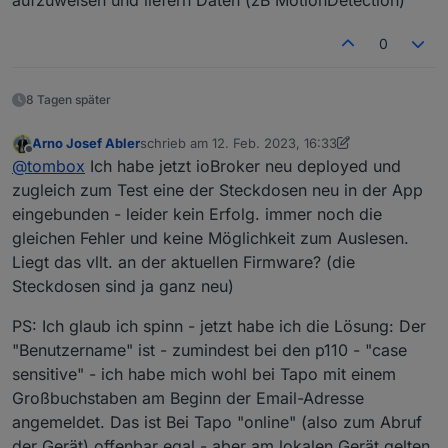
aufzuweisen und liefern Daten (zB MotionDetection)
2023-02-04 18:27:18.416 - debug: tapo.
2023-02-04 18:27:18.417 - debug: tapo.0
0
8 Tagen später
Arno Josef Abler
schrieb am
12. Feb. 2023, 16:33
zuletzt editiert von Arno Josef Abler
2. Dez. 2023
Offline
@
tombox
Ich habe jetzt ioBroker neu deployed und
zugleich zum Test eine der Steckdosen neu in der App
eingebunden - leider kein Erfolg. immer noch die
gleichen Fehler und keine Möglichkeit zum Auslesen.
Liegt das vllt. an der aktuellen Firmware? (die
Steckdosen sind ja ganz neu)
PS: Ich glaub ich spinn - jetzt habe ich die Lösung: Der
"Benutzername" ist - zumindest bei den p110 - "case
sensitive" - ich habe mich wohl bei Tapo mit einem
Großbuchstaben am Beginn der Email-Adresse
angemeldet. Das ist Bei Tapo "online" (also zum Abruf
der Gerät) offenbar egal - aber am lokalen Gerät gelten