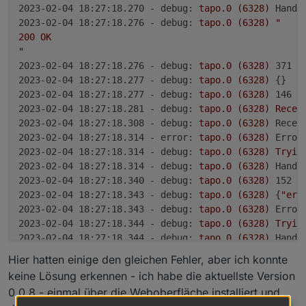
2023-02-04 18:27:18.270 - debug:
tapo.0
(6328)
Hands
2023-02-04 18:27:18.276 - debug:
tapo.0
(6328)
"

200 OK

"
2023-02-04 18:27:18.276 - debug:
tapo.0
(6328)
371 E
2023-02-04 18:27:18.277 - debug:
tapo.0
(6328)
2023-02-04 18:27:18.277 - debug:
tapo.0
(6328)
146 E
2023-02-04 18:27:18.281 - debug:
tapo.0
(6328)
Recei
2023-02-04 18:27:18.308 - debug:
tapo.0
(6328)
Recei
2023-02-04 18:27:18.314 - error:
tapo.0
(6328)
Error
2023-02-04 18:27:18.314 - debug:
tapo.0
(6328)
Tryin
2023-02-04 18:27:18.314 - debug:
tapo.0
(6328)
Hands
2023-02-04 18:27:18.340 - debug:
tapo.0
(6328)
152 E
2023-02-04 18:27:18.343 - debug:
tapo.0
(6328)
 {
"err
2023-02-04 18:27:18.343 - debug:
tapo.0
(6328)
Error
2023-02-04 18:27:18.344 - debug:
tapo.0
(6328)
Tryin
2023-02-04 18:27:18.344 - debug:
tapo.0
(6328)
Hands
2023-02-04 18:27:18.352 - debug:
tapo.0
(6328)
Recei
Hier hatten einige den gleichen Fehler, aber ich konnte
2023-02-04 18:27:18.370 - debug:
tapo.0
(6328)
"

keine Lösung erkennen - ich habe die aktuellste Version
200 OK

0.0.8 - einmal über die Weboberfläche installiert und
"