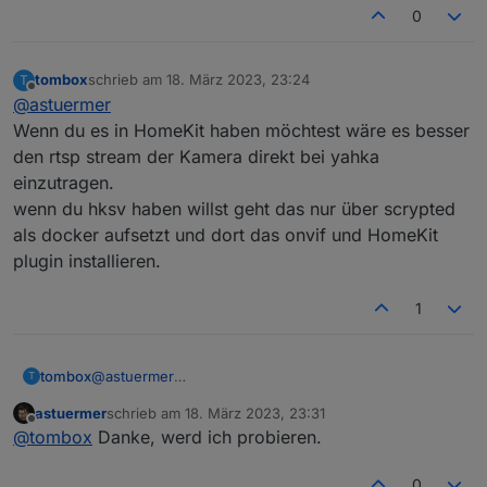
0
tombox
schrieb am
18. März 2023, 23:24
T
zuletzt editiert von
Offline
@
astuermer
Wenn du es in HomeKit haben möchtest wäre es besser
den rtsp stream der Kamera direkt bei yahka
einzutragen.
wenn du hksv haben willst geht das nur über scrypted
als docker aufsetzt und dort das onvif und HomeKit
plugin installieren.
1
tombox
@
astuermer
T
Wenn du es in HomeKit haben möchtest wäre es
astuermer
schrieb am
18. März 2023, 23:31
besser den rtsp stream der Kamera direkt bei yahka
zuletzt editiert von
Offline
@
tombox
Danke, werd ich probieren.
einzutragen.
wenn du hksv haben willst geht das nur über scrypted
als docker aufsetzt und dort das onvif und HomeKit
0