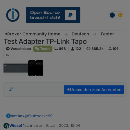
Weiter zum Inhalt
ioBroker Community Home
Deutsch
Tester
Test Adapter TP-Link Tapo
Verschoben
Tester
868
122
385.3k
106
Anmelden zum Antworten
tombox
@
faulesocke99
T
Adapter neu installieren via github
Wiesel 1
schrieb am
9. Jan. 2023, 15:04
W
log level der Instanz auf debug setzen
zuletzt editiert von
Offline