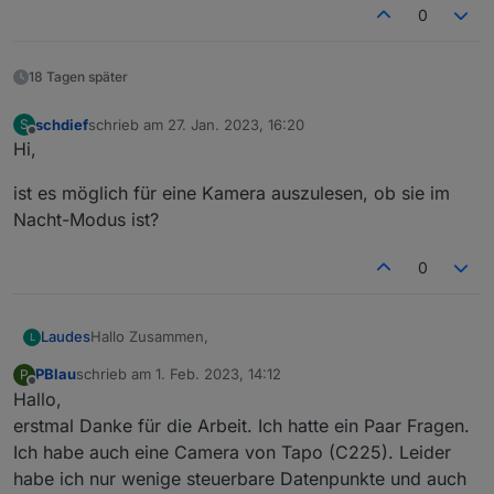
0
18 Tagen später
schdief
schrieb am
27. Jan. 2023, 16:20
S
zuletzt editiert von
Offline
Hi,
ist es möglich für eine Kamera auszulesen, ob sie im
Nacht-Modus ist?
0
Hallo Zusammen,
Laudes
L
PBlau
schrieb am
1. Feb. 2023, 14:12
P
@
tombox
vielen Dank für deine Arbeit. Adapter läuft
zuletzt editiert von
Offline
Hallo,
bei mir 1A. Auch der Datenpunkt MotionEvent läuft
zuverlässig.
Vielen Dank für deine Antwort!
erstmal Danke für die Arbeit. Ich hatte ein Paar Fragen.
Meine Tapo C320WS Kamera hat zur normalen
Ich habe auch eine Camera von Tapo (C225). Leider
Bewegungserkennung noch eine Personenerkennung.
habe ich nur wenige steuerbare Datenpunkte und auch
Ist es möglich diese ebenfalls in einem Datenpunkt