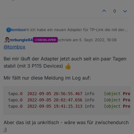
Die Tapo App Zugangsdaten eingeben
Steuern
0
tapo.0.id.remote auf true setzen steuert den
jeweiligen Befehl
Steckdose und Kamerasteuerung aktivieren
Hi ich habe ein neuen Adapter für TP-Link die mit der
tombox
T
Tapo App überwacht werden können, geschrieben.
mrbungle64
schrieb am
5. Sept. 2022, 19:08
DEVELOPER
Der Adapter loggt sich über die Cloud ein um alle
Dann versucht er sich lokal mit username und
zuletzt editiert von
Offline
@
tombox
Geräte mit IP zu finden
Password auf die Geräte zu verbinden und zu steuern.
Wenn das Gerät nicht als online erkannt wird kann
Aktuelle Werte:
Bei mir läuft der Adapter jetzt auch seit ein paar Tagen
manuell die IP gesetzt wird.
tapo.0.id
tapo.0.id.ip
Motion Detection funktioniert mit Stream User und
stabil (mit 3 P115 Devices)
Password
Minimum Node v14 muss installiert sein, sonst
Zum Installieren:
Mir fällt nur diese Meldung im Log auf:
bekommt man exit code 25 beim installieren
https://github.com/TA2k/ioBroker.tapo
Für die aktuelle Version
bitte das latest
Repo auswählen:
tapo
.0
2022
-
09
-
05
20
:
56
:
55.467
	info	[
object
Prom
tapo
.0
2022
-
09
-
05
20
:
02
:
47.656
	info	[
object
Prom
tapo
.0
2022
-
09
-
05
19
:
41
:
15.313
	info	[
object
Prom
Aber das ist ja unkritisch - wäre was für zwischendurch
;)