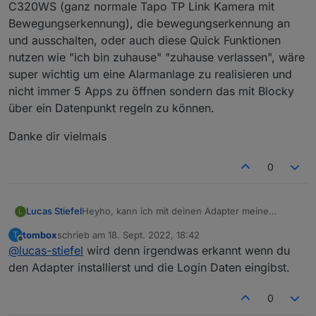
C320WS (ganz normale Tapo TP Link Kamera mit
Bewegungserkennung), die bewegungserkennung an
und ausschalten, oder auch diese Quick Funktionen
nutzen wie "ich bin zuhause" "zuhause verlassen", wäre
super wichtig um eine Alarmanlage zu realisieren und
nicht immer 5 Apps zu öffnen sondern das mit Blocky
über ein Datenpunkt regeln zu können.
Danke dir vielmals
0
Heyho, kann ich mit deinen Adapter meine
Lucas Stiefel
Kamera C320WS (ganz normale Tapo TP Link
tombox
schrieb am
18. Sept. 2022, 18:42
T
Kamera mit Bewegungserkennung), die
Danke dir vielmals
zuletzt editiert von
Offline
@
lucas-stiefel
wird denn irgendwas erkannt wenn du
bewegungserkennung an und ausschalten, oder
auch diese Quick Funktionen nutzen wie "ich bin
den Adapter installierst und die Login Daten eingibst.
zuhause" "zuhause verlassen", wäre super
wichtig um eine Alarmanlage zu realisieren und
0
nicht immer 5 Apps zu öffnen sondern das mit