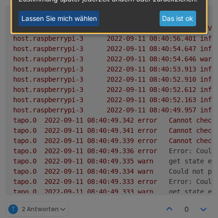
Repo auswählen:
Lassen Sie mich wählen
Das ist ok
tapo.0
2022-09-11 08:41:01.235	
info
starting.
Ve
host.raspberrypi-3
2022-09-11 08:40:56.401	
info
host.raspberrypi-3
2022-09-11 08:40:54.647	
info
host.raspberrypi-3
2022-09-11 08:40:54.646	
warn
host.raspberrypi-3
2022-09-11 08:40:53.913	
info
host.raspberrypi-3
2022-09-11 08:40:52.910	
info
Loginablauf:
Die Tapo App Zugangsdaten eingeben
host.raspberrypi-3
2022-09-11 08:40:52.612	
info
Steuern
host.raspberrypi-3
2022-09-11 08:40:52.163	
info
App auf Handy aufrufen
tapo.0.id.remote auf true setzen steuert den
host.raspberrypi-3
2022-09-11 08:40:49.957	
info
"ich" (rechts unten) aufrufen
jeweiligen Befehl
Steckdose und Kamerasteuerung aktivieren
tapo.0
2022-09-11 08:40:49.342	
error
Cannot
check
"Dienste"
tapo.0
2022-09-11 08:40:49.341	
error
Cannot
check
"Dienste von Drittanbietern"
tapo.0
2022-09-11 08:40:49.339	
error
Cannot
check
"Kompatibilität mit Drittanbietern" auf "ON"
tapo.0
2022-09-11 08:40:49.336	
error
Error: Could
tapo.0
2022-09-11 08:40:49.335	
warn
get state er
tapo.0
2022-09-11 08:40:49.334	
warn
Could not pe
tapo.0
2022-09-11 08:40:49.333	
error
Error: Could
tapo.0
2022-09-11 08:40:49.333	
warn
get state er
tapo.0
2022-09-11 08:40:49.332	
warn
Could not pe
T
2 Antworten
0
tapo.0
2022-09-11 08:40:49.331	
error
Error: Could