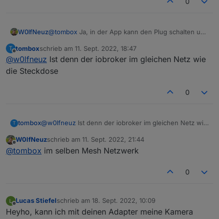
0
@
tombox
Ja, in der App kann den Plug schalten und
W0lfNeuz
auch den Verbrauch sehen.
tombox
schrieb am
11. Sept. 2022, 18:47
T
Unter der IP kommt Meldung
zuletzt editiert von
Offline
@
w0lfneuz
Ist denn der iobroker im gleichen Netz wie
die Steckdose
0
tombox
@
w0lfneuz
Ist denn der iobroker im gleichen Netz wie
T
die Steckdose
W0lfNeuz
schrieb am
11. Sept. 2022, 21:44
zuletzt editiert von
Offline
@
tombox
im selben Mesh Netzwerk
0
Lucas Stiefel
schrieb am
18. Sept. 2022, 10:09
zuletzt editiert von
Offline
Heyho, kann ich mit deinen Adapter meine Kamera