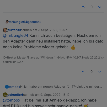
Loginablauf:
0
Die Tapo App Zugangsdaten eingeben
Steuern
tapo.0.id.remote auf true setzen steuert den
@
tombox
mrbungle64
jeweiligen Befehl
Steckdose und Kamerasteuerung aktivieren
surfer09
schrieb am
7. Sept. 2022, 10:57
Bei mir läuft der Adapter jetzt auch seit ein paar
zuletzt editiert von
Offline
@
mrbungle64
Kann ich auch bestätigen. Nachdem ich
Tagen stabil (mit 3 P115 Devices)
Mir fällt nur diese Meldung im Log auf:
den Adapter dann neu installiert hatte, habe ich bis dato
noch keine Probleme wieder gehabt.
tapo.0	2022-09-05 20:56:55.467	info	[ob
tapo.0	2022-09-05 20:02:47.656	info	[ob
IO-Broker Master/Slave auf Windows 11 64bit, NPM 10.9.7, Node 22.22.2 js-
Aber das ist ja unkritisch - wäre was für
controller 7.0.7
zwischendurch ;)
0
Hi ich habe ein neuen Adapter für TP-Link die mit der
tombox
T
App auf Handy aufrufen
Tapo App überwacht werden können, geschrieben.
"ich" (rechts unten) aufrufen
schuellerf
schrieb am
9. Sept. 2022, 15:12
S
Der Adapter loggt sich über die Cloud ein um alle
Dann versucht er sich lokal mit username und
zuletzt editiert von
"Dienste"
Offline
@
tombox
Hat bei mir auf Anhieb geklappt. Ich habe
Geräte mit IP zu finden
Password auf die Geräte zu verbinden und zu steuern.
"Dienste von Drittanbietern"
Wenn das Gerät nicht als online erkannt wird kann
Aktuelle Werte:
drei P110 und bin soweit sehr happy, danke! 🥳
"Kompatibilität mit Drittanbietern" auf "ON"