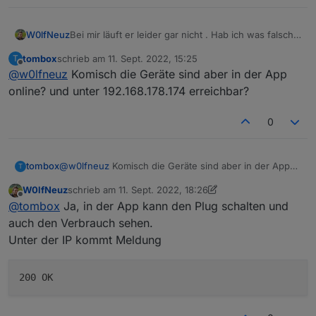
tapo.0	2022-09-11 08:40:49.253	warn	get 
tapo.0	2022-09-11 08:40:49.228	warn	get
host.raspberrypi-3

Bei mir läuft er leider gar nicht . Hab ich was falsch
W0lfNeuz
2022-09-11 08:40:48.630	info	stopInstanc
eingestellt? Schalten ist nicht möglich und
tombox
schrieb am
11. Sept. 2022, 15:25
T
tapo.0	2022-09-11 08:40:48.617	info	Term
Verbrauchswerte werden mir auch keine dargestellt
tapo.0

zuletzt editiert von
Offline
@
w0lfneuz
Komisch die Geräte sind aber in der App
tapo.0	2022-09-11 08:40:48.611	info	ter
:)
2022-09-11 13:31:16.046	error	Get Device In
online? und unter 192.168.178.174 erreichbar?
tapo.0

2022-09-11 13:31:16.044	error	357 Error Cod
0
tapo.0

2022-09-11 13:31:15.922	error	146 Error Cod
tombox
@
w0lfneuz
Komisch die Geräte sind aber in der App
T
online? und unter 192.168.178.174 erreichbar?
tapo.0

W0lfNeuz
schrieb am
11. Sept. 2022, 18:26
zuletzt editiert von W0lfNeuz
9. Nov. 2022, 20:37
Offline
@
tombox
Ja, in der App kann den Plug schalten und
auch den Verbrauch sehen.
Unter der IP kommt Meldung