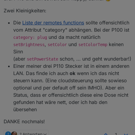
manuell die IP gesetzt wird.
tapo.0.id
tapo.0.id.ip
Motion Detection funktioniert mit Stream User und
Zwei Kleinigkeiten:
Password
Minimum Node v14 muss installiert sein, sonst
Zum Installieren:
Die
Liste der remotes functions
sollte offensichtlich
bekommt man exit code 25 beim installieren
https://github.com/TA2k/ioBroker.tapo
vom Attribut "category" abhängen. Bei der P100 ist
Für die aktuelle Version
bitte das latest
und da macht natürlich
category: plug
Repo auswählen:
,
und
keinen
setBrightness
setColor
setColorTemp
Sinn
(aber
schon, ... und geht wunderbar!)
setPowerState
Einer meiner drei P110 Stecker ist in einem anderen
LAN. Das finde ich auch
ok
wenn ich das nicht
steuern kann. (Eine cloudsteuerung sollte sowieso
Loginablauf:
optional und per default off sein IMHO). Aber ein
Die Tapo App Zugangsdaten eingeben
Status, dass er offensichtlich diese eine Dose nicht
Steuern
tapo.0.id.remote auf true setzen steuert den
gefunden hat wäre nett, oder ich hab den
jeweiligen Befehl
Steckdose und Kamerasteuerung aktivieren
übersehen
DANKE nochmals!
App auf Handy aufrufen
"ich" (rechts unten) aufrufen
"Dienste"
T
2 Antworten
1