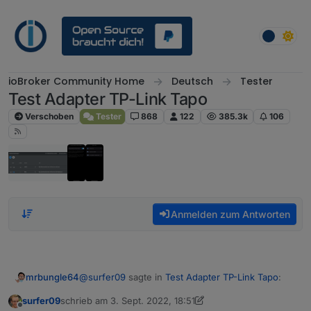
Weiter zum Inhalt
ioBroker Community Home
Deutsch
Tester
Test Adapter TP-Link Tapo
Verschoben
Tester
868
122
385.3k
106
Anmelden zum Antworten
@
surfer09
sagte in
Test Adapter TP-Link Tapo
:
mrbungle64
surfer09
schrieb am
3. Sept. 2022, 18:51
zuletzt editiert von surfer09
9. März 2022, 21:15
Offline