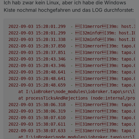
@
tombox
Ich hätte dir gerne LOGs gegeben,
Ich hab zwar kein Linux, aber ich habe die Windows
das System war aber schon zerschossen
Kiste nochmal hochgefahren und das LOG durchforstet:
Falls du das System nicht komplett neu aufgesetzt
und ich konnte es nicht mehr starten.
hast könntest du mit
2022-09-03 15:28:01.299
-
[31merror[39m:
host.IO
2022-09-03 15:28:01.299
-
[32minfo[39m:
host.IOB
schauen ob noch was davon da ist.
2022-09-03 15:28:31.338
-
[32minfo[39m:
host.IOB
2022-09-03 15:28:37.850
-
[31merror[39m:
tapo.0
2022-09-03 15:28:37.851
-
[31merror[39m:
tapo.0
2022-09-03 15:28:43.346
-
[31merror[39m:
tapo.0
2022-09-03 15:28:43.346
-
[31merror[39m:
tapo.0
2022-09-03 15:28:48.641
-
[31merror[39m:
tapo.0
2022-09-03 15:28:48.641
-
[31merror[39m:
tapo.0
2022-09-03 15:28:48.659
-
[31merror[39m:
tapo.0
at
I:\ioBroker\node_modules\iobroker.tapo\src\li
at
processTicksAndRejections
(node:internal/proc
2022-09-03 15:38:06.318
-
[31merror[39m:
tapo.0
2022-09-03 15:38:06.319
-
[31merror[39m:
tapo.0
2022-09-03 15:38:07.610
-
[31merror[39m:
tapo.0
2022-09-03 15:38:07.611
-
[31merror[39m:
tapo.0
2022-09-03 15:38:07.633
-
[31merror[39m:
tapo.0
at
I:\ioBroker\node_modules\iobroker.tapo\src\li