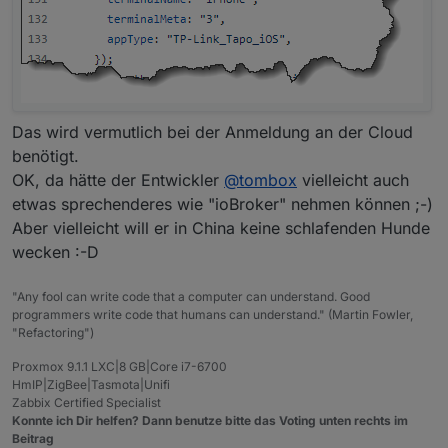
Das wird vermutlich bei der Anmeldung an der Cloud
benötigt.
OK, da hätte der Entwickler
@
tombox
vielleicht auch
etwas sprechenderes wie "ioBroker" nehmen können ;-)
Aber vielleicht will er in China keine schlafenden Hunde
wecken :-D
"Any fool can write code that a computer can understand. Good
programmers write code that humans can understand." (Martin Fowler,
"Refactoring")
Proxmox 9.1.1 LXC|8 GB|Core i7-6700
HmIP|ZigBee|Tasmota|Unifi
Zabbix Certified Specialist
Konnte ich Dir helfen? Dann benutze bitte das Voting unten rechts im
Beitrag