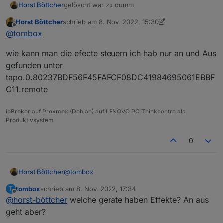
Repo auswählen:
Horst Böttcher
gelöscht war zu dumm
Horst Böttcher
schrieb am
8. Nov. 2022, 15:30
zuletzt editiert von Horst Böttcher
11. Aug. 2022, 16:
Offline
@
tombox
wie kann man die efecte steuern ich hab nur an und Aus
gefunden unter
Loginablauf:
tapo.0.80237BDF56F45FAFCF08DC41984695061EBBF
Die Tapo App Zugangsdaten eingeben
C11.remote
Steuern
tapo.0.id.remote auf true setzen steuert den
ioBroker auf Proxmox (Debian) auf LENOVO PC Thinkcentre als
jeweiligen Befehl
Steckdose und Kamerasteuerung aktivieren
Produktivsystem
0
@
tombox
Horst Böttcher
tombox
schrieb am
8. Nov. 2022, 17:34
T
wie kann man die efecte steuern ich hab nur an
zuletzt editiert von
Offline
@
horst-böttcher
welche gerate haben Effekte? An aus
und Aus gefunden unter
tapo.0.80237BDF56F45FAFCF08DC419846950
geht aber?
61EBBFC11.remote