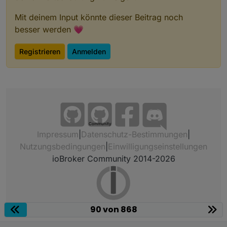
Mit deinem Input könnte dieser Beitrag noch
besser werden 💗
App auf Handy aufrufen
Registrieren
Anmelden
"ich" (rechts unten) aufrufen
"Dienste"
"Dienste von Drittanbietern"
"Kompatibilität mit Drittanbietern" auf "ON"
Community
Impressum
|
Datenschutz-Bestimmungen
|
Nutzungsbedingungen
|
Einwilligungseinstellungen
ioBroker Community 2014-2026
90 von 868