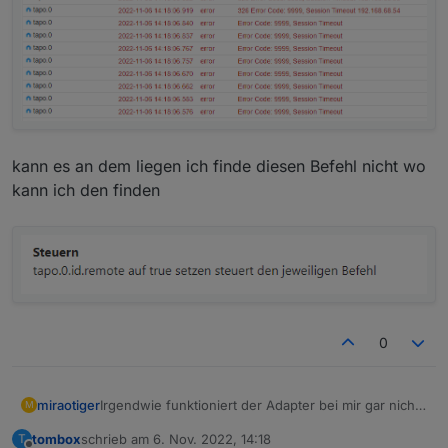
kann es an dem liegen ich finde diesen Befehl nicht wo
kann ich den finden
0
Irgendwie funktioniert der Adapter bei mir gar nicht
miraotiger
M
seit dem Update woran kann das liegen.
tombox
schrieb am
6. Nov. 2022, 14:18
T
Alle Geräte sind in Tapo verfügbar und
zuletzt editiert von