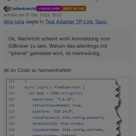
device icon
zu sein. Warum das allerdings mit "iphone" gemeldet
iPhone (iOS 14.8)
Codierknecht
DEVELOPER
MOST ACTIVE
wird, ist merkwürdig.
Offline
Sun Oct 16 20:00:03 UTC 2022
schrieb am
17. Okt. 2022, 10:22
zuletzt editiert von
Geräte-Informationen: iPhone
@
ra-juha
sagte in
Test Adapter TP-Link Tapo
:
IP-Adresse: 89.246.3.96
Standort: Rheinland-Pfalz-Ruelzheim,Germany
Browser: -
Ok, Nachricht scheint wohl Ammeldung vom
IOBroker zu sein. Warum das allerdings mit
"iphone" gemeldet wird, ist merkwürdig.
Ist im Code so hartverdrahtet: