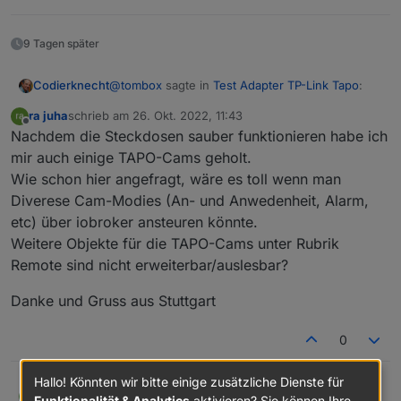
9 Tagen später
@
tombox
sagte in
Test Adapter TP-Link Tapo
:
Codierknecht
ra juha
schrieb am
26. Okt. 2022, 11:43
zuletzt editiert von
Offline
@
codierknecht
Habs mal geändert mal
Nachdem die Steckdosen sauber funktionieren habe ich
sehen ob sie es sperren
mir auch einige TAPO-Cams geholt.
Hättest Du von mir aus nicht machen brauchen.
Wie schon hier angefragt, wäre es toll wenn man
Aber verkehrt ist's ja auch nicht. Verwirrt die
Diverese Cam-Modies (An- und Anwedenheit, Alarm,
Anwender halt weniger. Ich war tatsächlich auch
erst verwundert, konnte es mir dann aber
etc) über iobroker ansteuren könnte.
erklären.
Weitere Objekte für die TAPO-Cams unter Rubrik
Wenn die Chinesen es sperren, kann man's ja
Remote sind nicht erweiterbar/auslesbar?
wieder zurückdrehen.
Hauptsache die werden nicht hellhörig und
Danke und Gruss aus Stuttgart
machen das API ganz dicht :-(
0
Hallo! Könnten wir bitte einige zusätzliche Dienste für
Nachdem die Steckdosen sauber funktionieren habe
ra juha
Funktionalität & Analytics
aktivieren? Sie können Ihre