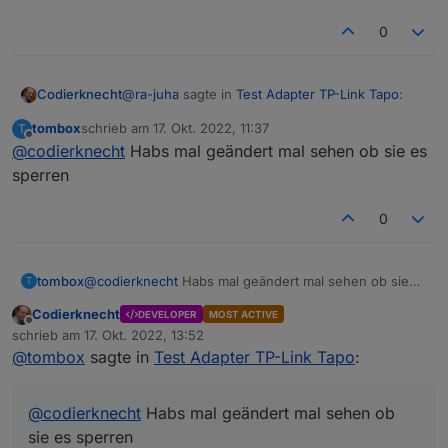
0
@
ra-juha
sagte in
Test Adapter TP-Link Tapo
:
Codierknecht
tombox
schrieb am
17. Okt. 2022, 11:37
T
zuletzt editiert von
Offline
@
codierknecht
Habs mal geändert mal sehen ob sie es
Ok, Nachricht scheint wohl Ammeldung
vom IOBroker zu sein. Warum das
sperren
Ist im Code so hartverdrahtet:
allerdings mit "iphone" gemeldet wird, ist
merkwürdig.
0
tombox
@
codierknecht
Habs mal geändert mal sehen ob sie
T
es sperren
Codierknecht
DEVELOPER
MOST ACTIVE
Offline
schrieb am
17. Okt. 2022, 13:52
zuletzt editiert von
@
tombox
sagte in
Test Adapter TP-Link Tapo
:
@
codierknecht
Habs mal geändert mal sehen ob
Das wird vermutlich bei der Anmeldung an der
sie es sperren
Cloud benötigt.