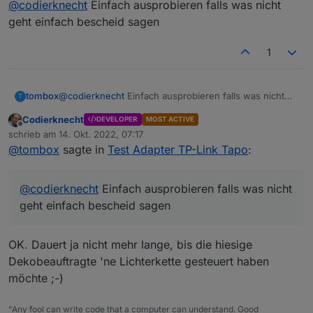
@
codierknecht
Einfach ausprobieren falls was nicht
@
codierknecht
Sollte eigentlich gehen
geht einfach bescheid sagen
Hab's mit der Testdose ausprobiert: Funzt!
1
Was passiert jetzt, wenn ich alle aktive Dosen
sperre?
Zunächst mal ja vermutlich nix weiter - wie
Jetzt füge ich in meinem Netz und in der App
tombox
@
codierknecht
Einfach ausprobieren falls was nicht
T
soeben getestet, lassen die sich weiterhin
eine neue Dose hinzu. Noch ist die im Router
geht einfach bescheid sagen
problemlos steuern.
Codierknecht
offen.
DEVELOPER
MOST ACTIVE
Offline
Den Adapter muss ich dann neu starten, damit
schrieb am
14. Okt. 2022, 07:17
zuletzt editiert von
die neue Dose im Adapter bekannt wird.
@
tombox
sagte in
Test Adapter TP-Link Tapo
:
Bleiben die vorhandenen Dosen dann
bestehen?
Dann kann ich die Dose nach dem Neustart des
@
codierknecht
Einfach ausprobieren falls was nicht
Adapters auch sperren und hätte mein Ziel
geht einfach bescheid sagen
erreicht.
OK. Dauert ja nicht mehr lange, bis die hiesige
Dekobeauftragte 'ne Lichterkette gesteuert haben
möchte ;-)
"Any fool can write code that a computer can understand. Good