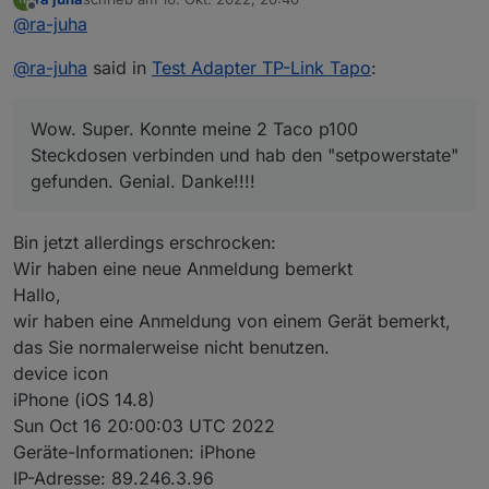
Genial. Danke!!!!
zuletzt editiert von
Offline
@
ra-juha
@
ra-juha
said in
Test Adapter TP-Link Tapo
:
Wow. Super. Konnte meine 2 Taco p100
Steckdosen verbinden und hab den "setpowerstate"
gefunden. Genial. Danke!!!!
Bin jetzt allerdings erschrocken:
Wir haben eine neue Anmeldung bemerkt
Hallo,
wir haben eine Anmeldung von einem Gerät bemerkt,
das Sie normalerweise nicht benutzen.
device icon
iPhone (iOS 14.8)
Sun Oct 16 20:00:03 UTC 2022
Geräte-Informationen: iPhone
IP-Adresse: 89.246.3.96