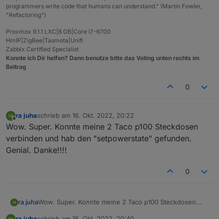
programmers write code that humans can understand." (Martin Fowler,
"Refactoring")
Proxmox 9.1.1 LXC|8 GB|Core i7-6700
HmIP|ZigBee|Tasmota|Unifi
Zabbix Certified Specialist
Konnte ich Dir helfen? Dann benutze bitte das Voting unten rechts im
Beitrag
0
ra juha
schrieb am
16. Okt. 2022, 20:22
zuletzt editiert von
Offline
Wow. Super. Konnte meine 2 Taco p100 Steckdosen
verbinden und hab den "setpowerstate" gefunden.
Genial. Danke!!!!
0
ra juha
Wow. Super. Konnte meine 2 Taco p100 Steckdosen
verbinden und hab den "setpowerstate" gefunden.
ra juha
schrieb am
16. Okt. 2022, 20:40