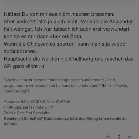
OK, da hätte der Entwickler
@
tombox
vielleicht
auch etwas sprechenderes wie "ioBroker"
Hättest Du von mir aus nicht machen brauchen.
nehmen können ;-)
Aber verkehrt ist's ja auch nicht. Verwirrt die Anwender
Aber vielleicht will er in China keine schlafenden
Hunde wecken :-D
halt weniger. Ich war tatsächlich auch erst verwundert,
konnte es mir dann aber erklären.
Wenn die Chinesen es sperren, kann man's ja wieder
zurückdrehen.
Hauptsache die werden nicht hellhörig und machen das
API ganz dicht :-(
"Any fool can write code that a computer can understand. Good
programmers write code that humans can understand." (Martin Fowler,
"Refactoring")
Proxmox 9.1.1 LXC|8 GB|Core i7-6700
HmIP|ZigBee|Tasmota|Unifi
Zabbix Certified Specialist
Konnte ich Dir helfen? Dann benutze bitte das Voting unten rechts im
Beitrag
0