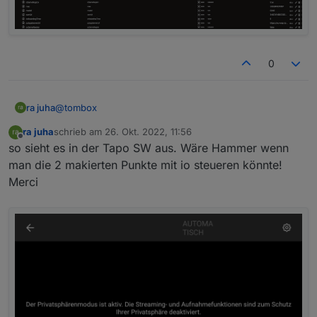
0
@
tombox
ra juha
ra juha
schrieb am
26. Okt. 2022, 11:56
Du meinst das?
zuletzt editiert von
Offline
so sieht es in der Tapo SW aus. Wäre Hammer wenn
man die 2 makierten Punkte mit io steueren könnte!
Merci