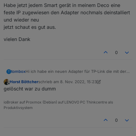
Habe jetzt jedem Smart gerät in meinem Deco eine
feste IP zugewiesen den Adapter nochmals deinstalliert
und wieder neu
jetzt schaut es gut aus.
vielen Dank
0
Hi ich habe ein neuen Adapter für TP-Link die mit der
tombox
T
Tapo App überwacht werden können, geschrieben.
Horst Böttcher
schrieb am
8. Nov. 2022, 15:23
Der Adapter loggt sich über die Cloud ein um alle
Dann versucht er sich lokal mit username und
zuletzt editiert von Horst Böttcher
11. Aug. 2022, 16
Offline
gelöscht war zu dumm
Geräte mit IP zu finden
Password auf die Geräte zu verbinden und zu steuern.
Wenn das Gerät nicht als online erkannt wird kann
Aktuelle Werte:
manuell die IP gesetzt wird.
tapo.0.id
ioBroker auf Proxmox (Debian) auf LENOVO PC Thinkcentre als
tapo.0.id.ip
Motion Detection funktioniert mit Stream User und
Produktivsystem
Password
Minimum Node v14 muss installiert sein, sonst
Zum Installieren:
0
bekommt man exit code 25 beim installieren
https://github.com/TA2k/ioBroker.tapo
Für die aktuelle Version
bitte das latest