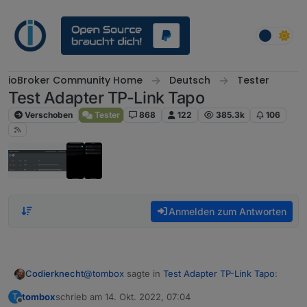
Weiter zum Inhalt
ioBroker Community Home
Deutsch
Tester
Test Adapter TP-Link Tapo
Verschoben
Tester
868
122
385.3k
106
Anmelden zum Antworten
@
tombox
sagte in
Test Adapter TP-Link Tapo
:
Codierknecht
tombox
schrieb am
14. Okt. 2022, 07:04
T
zuletzt editiert von
Offline