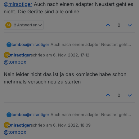
Offline
@
miraotiger
Auch nach einem adapter Neustart geht es
funktionieren auch gut.
nicht. Die Geräte sind alle online
M
2 Antworten
0
kann es an dem liegen ich finde diesen Befehl nicht
wo kann ich den finden
tombox
@
miraotiger
Auch nach einem adapter Neustart geht
T
es nicht. Die Geräte sind alle online
miraotiger
schrieb am
6. Nov. 2022, 17:12
M
zuletzt editiert von
Offline
@
tombox
Nein leider nicht das ist ja das komische habe schon
mehrmals versuch neu zu starten
0
tombox
@
miraotiger
Auch nach einem adapter Neustart geht
T
es nicht. Die Geräte sind alle online
miraotiger
schrieb am
6. Nov. 2022, 18:09
M
zuletzt editiert von
Offline
@
tombox