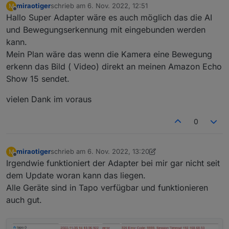
miraotiger
schrieb am
6. Nov. 2022, 12:51
M
zuletzt editiert von
Offline
Hallo Super Adapter wäre es auch möglich das die AI
und Bewegungserkennung mit eingebunden werden
kann.
Mein Plan wäre das wenn die Kamera eine Bewegung
erkenn das Bild ( Video) direkt an meinen Amazon Echo
Show 15 sendet.
vielen Dank im voraus
0
miraotiger
schrieb am
6. Nov. 2022, 13:20
M
zuletzt editiert von miraotiger
11. Juni 2022, 14:40
Offline
Irgendwie funktioniert der Adapter bei mir gar nicht seit
dem Update woran kann das liegen.
Alle Geräte sind in Tapo verfügbar und funktionieren
auch gut.