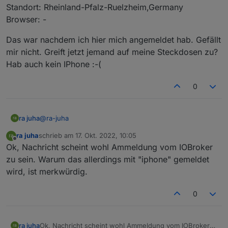
Standort: Rheinland-Pfalz-Ruelzheim,Germany
Browser: -
Das war nachdem ich hier mich angemeldet hab. Gefällt
mir nicht. Greift jetzt jemand auf meine Steckdosen zu?
Hab auch kein IPhone :-(
0
@
ra-juha
ra juha
ra juha
schrieb am
17. Okt. 2022, 10:05
@
ra-juha
said in
Test Adapter TP-Link Tapo
:
zuletzt editiert von
Offline
Ok, Nachricht scheint wohl Ammeldung vom IOBroker
zu sein. Warum das allerdings mit "iphone" gemeldet
Wow. Super. Konnte meine 2 Taco p100
wird, ist merkwürdig.
Steckdosen verbinden und hab den
Bin jetzt allerdings erschrocken:
"setpowerstate" gefunden. Genial. Danke!!!!
Wir haben eine neue Anmeldung bemerkt
0
Hallo,
Das war nachdem ich hier mich angemeldet hab. Gefällt
wir haben eine Anmeldung von einem Gerät bemerkt,
mir nicht. Greift jetzt jemand auf meine Steckdosen zu?
das Sie normalerweise nicht benutzen.
Hab auch kein IPhone :-(
ra juha
Ok, Nachricht scheint wohl Ammeldung vom IOBroker