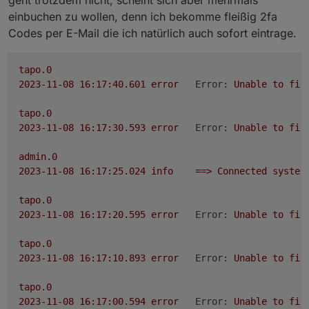
Die Tapo App Zugangsdaten eingeben
einbuchen zu wollen, denn ich bekomme fleißig 2fa
Steuern
Codes per E-Mail die ich natürlich auch sofort eintrage.
tapo.0.id.remote auf true setzen steuert den
jeweiligen Befehl
Steckdose und Kamerasteuerung aktivieren
tapo.0
2023-11-08 16:17:40.601	
error
Error:
Unable
to
fin
tapo.0
2023-11-08 16:17:30.593	
error
Error:
Unable
to
fin
admin.0
2023-11-08 16:17:25.024	
info
==>
Connected
system
tapo.0
2023-11-08 16:17:20.595	
error
Error:
Unable
to
fin
tapo.0
2023-11-08 16:17:10.893	
error
Error:
Unable
to
fin
tapo.0
2023-11-08 16:17:00.594	
error
Error:
Unable
to
fin