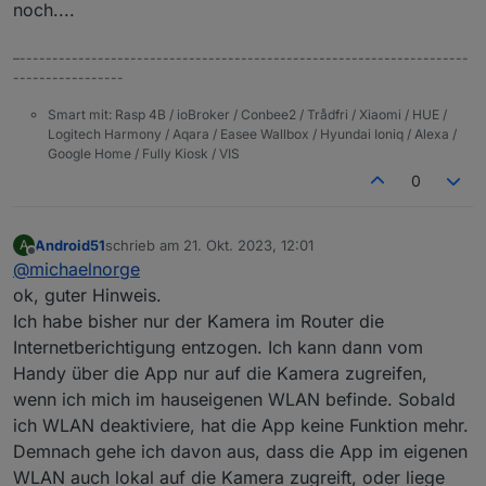
noch....
–---------------------------------------------------------------------
-----------------
Smart mit: Rasp 4B / ioBroker / Conbee2 / Trådfri / Xiaomi / HUE /
Logitech Harmony / Aqara / Easee Wallbox / Hyundai Ioniq / Alexa /
Google Home / Fully Kiosk / VIS
0
Android51
schrieb am
21. Okt. 2023, 12:01
A
zuletzt editiert von
Offline
@
michaelnorge
ok, guter Hinweis.
Ich habe bisher nur der Kamera im Router die
Internetberichtigung entzogen. Ich kann dann vom
Handy über die App nur auf die Kamera zugreifen,
wenn ich mich im hauseigenen WLAN befinde. Sobald
ich WLAN deaktiviere, hat die App keine Funktion mehr.
Demnach gehe ich davon aus, dass die App im eigenen
WLAN auch lokal auf die Kamera zugreift, oder liege