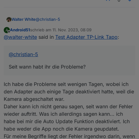
@
christian-5
Walter White
Android51
schrieb am
11. Nov. 2023, 08:09
A
Seit wann habt ihr die Probleme?
zuletzt editiert von
Offline
@
walter-white
said in
Test Adapter TP-Link Tapo
:
Habe das leider erst jetzt bemerkt, aber es gab ja
Änderung an der tapo-app, diese ist ja jetzt
designtechnisch komplett überarbeitet, und
@
christian-5
bekommt auch alle paar Tage updates (Android).
Und beim Schauen in der App hatte die c210
Seit wann habt ihr die Probleme?
Kamera auch ein Firmware Update, ob die c110
und die p110 Updates hatten kann ich nicht sagen,
da das eigentlich alles auf Auto Update steht.
Ich habe die Probleme seit wenigen Tagen, wobei ich
Also sollten die Fehler nicht unsererseits sein,
könnte ich mir denken dass es mit der
den Adapter auch einige Tage deaktiviert hatte, weil die
Überarbeitung der App zu tun hat?
Kamera abgeschaltet war.
Daher kann ich nicht genau sagen, seit wann der Fehler
wieder auftritt. Was ich allerdings sagen kann... ich
habe bei mir die Auto Update Funktion deaktiviert. Ich
habe weder die App noch die Kamera geupdatet.
Für meine Begriffe liegt der Fehler irgendwo darin, wenn