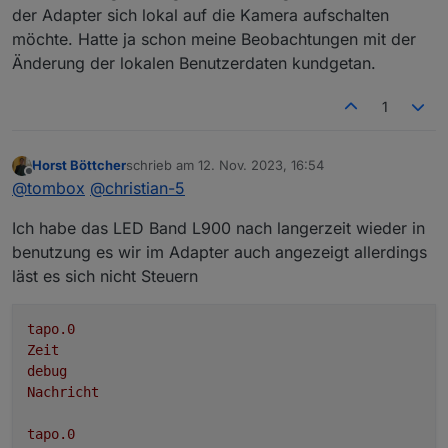
der Adapter sich lokal auf die Kamera aufschalten
möchte. Hatte ja schon meine Beobachtungen mit der
Änderung der lokalen Benutzerdaten kundgetan.
1
Horst Böttcher
schrieb am
12. Nov. 2023, 16:54
zuletzt editiert von
Offline
@
tombox
@
christian-5
Ich habe das LED Band L900 nach langerzeit wieder in
benutzung es wir im Adapter auch angezeigt allerdings
läst es sich nicht Steuern
tapo.0
Zeit
debug
Nachricht
tapo.0