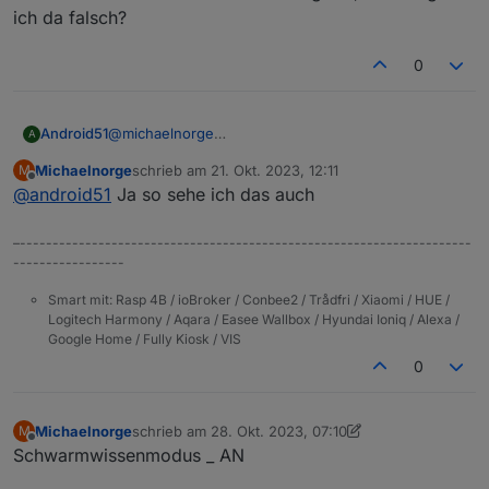
ich da falsch?
0
Android51
@
michaelnorge
A
ok, guter Hinweis.
Michaelnorge
schrieb am
21. Okt. 2023, 12:11
M
Ich habe bisher nur der Kamera im Router die
zuletzt editiert von
Offline
@
android51
Ja so sehe ich das auch
Internetberichtigung entzogen. Ich kann dann vom
Handy über die App nur auf die Kamera zugreifen,
wenn ich mich im hauseigenen WLAN befinde.
–---------------------------------------------------------------------
Sobald ich WLAN deaktiviere, hat die App keine
-----------------
Funktion mehr. Demnach gehe ich davon aus, dass
die App im eigenen WLAN auch lokal auf die Kamera
Smart mit: Rasp 4B / ioBroker / Conbee2 / Trådfri / Xiaomi / HUE /
Logitech Harmony / Aqara / Easee Wallbox / Hyundai Ioniq / Alexa /
zugreift, oder liege ich da falsch?
Google Home / Fully Kiosk / VIS
0
Michaelnorge
schrieb am
28. Okt. 2023, 07:10
M
zuletzt editiert von Michaelnorge
Offline
Schwarmwissenmodus _ AN