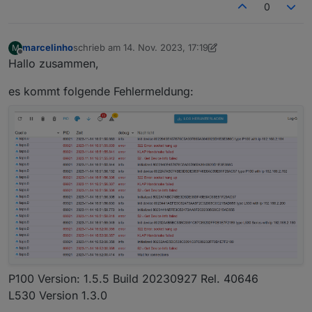
0
marcelinho
schrieb am
14. Nov. 2023, 17:19
M
zuletzt editiert von marcelinho
Offline
Hallo zusammen,
es kommt folgende Fehlermeldung:
P100 Version: 1.5.5 Build 20230927 Rel. 40646
L530 Version 1.3.0