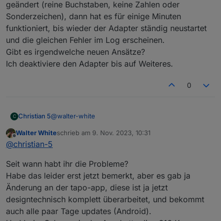
geändert (reine Buchstaben, keine Zahlen oder
tapo.0

Sonderzeichen), dann hat es für einige Minuten
2023-11-08 16:15:40.598	error	Error: Unab
funktioniert, bis wieder der Adapter ständig neustartet
und die gleichen Fehler im Log erscheinen.
tapo.0

Gibt es irgendwelche neuen Ansätze?
2023-11-08 16:15:31.103	error	Error: Unab
Ich deaktiviere den Adapter bis auf Weiteres.
tapo.0

2023-11-08 16:15:20.568	error	Error: Unab
0
tapo.0

@
walter-white
Christian 5
C
Walter White
schrieb am
9. Nov. 2023, 10:31
Hallo an alle, ich bekomme immer diese
zuletzt editiert von
Offline
@
christian-5
Fehlermeldung. 2023-11-08 16:48:52.870 - warn:
tapo.0 (80229) TypeError: Cannot read properties
Seit wann habt ihr die Probleme?
of undefined (reading 'find')
2023-11-08 16:49:02.865 - warn: tapo.0 (80229)
Habe das leider erst jetzt bemerkt, aber es gab ja
TypeError: Cannot read properties of undefined
Änderung an der tapo-app, diese ist ja jetzt
(reading 'find')
designtechnisch komplett überarbeitet, und bekommt
2023-11-08 16:49:12.886 - warn: tapo.0 (80229)
TypeError: Cannot read properties of undefined
auch alle paar Tage updates (Android).
(reading 'find')