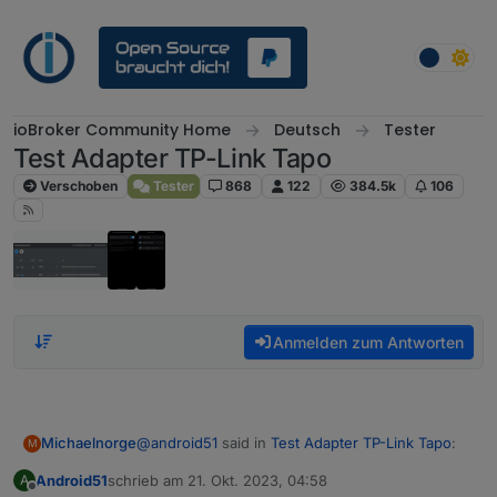
Weiter zum Inhalt
ioBroker Community Home
Deutsch
Tester
Test Adapter TP-Link Tapo
Verschoben
Tester
868
122
384.5k
106
Anmelden zum Antworten
@
android51
said in
Test Adapter TP-Link Tapo
:
Michaelnorge
M
Android51
schrieb am
21. Okt. 2023, 04:58
A
zuletzt editiert von
Offline