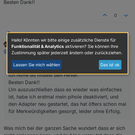
Besten Dank!!
Also sollten die Fehler nicht unsererseits sein,
könnte ich mir denken dass es mit der
0
Überarbeitung der App zu tun hat?
Christian 5
@
walter-white
C
ich hab erst jetzt wieder den Adapter aktiviert, weil
Hallo! Könnten wir bitte einige zusätzliche Dienste für
Walter White
schrieb am
10. Nov. 2023, 09:38
ich mir die Tapo L900-5 installiert habe. Ich kann die
Funktionalität & Analytics
aktivieren? Sie können Ihre
zuletzt editiert von Walter White
11. Okt. 2023, 10:47
Offline
@
christian-5
said in
Test Adapter TP-Link Tapo
:
Leds auch schalten, aber die Meldungen machen
Zustimmung später jederzeit ändern oder zurückziehen.
mich narrisch. hab den adapter wieder
abgeschaltet. ich hoffe du findest den Fehler.
Lassen Sie mich wählen
Das ist ok
@
walter-white
Besten Dank!!
ich hoffe du findest den Fehler.
Besten Dank!!
Um auszuschließen dass es wieder was einfaches
ist, habe ich erstmal mein pihole deaktiviert, und
den Adapter neu gestartet, das hat öfters schon mal
für Merkwürdigkeiten gesorgt, leider ohne Erfolg.
Was mich bei der ganzen Sache wundert dass er sich