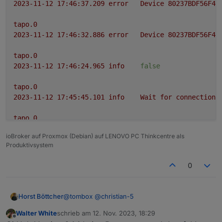
2023-11-12 17:46:37.209	
error
Device
80237BDF56F45
tapo.0
2023-11-12 17:46:32.886	
error
Device
80237BDF56F45
tapo.0
2023-11-12 17:46:24.965	
info
false
tapo.0
2023-11-12 17:45:45.101	
info
Wait
for
connections
tapo.0
2023-11-12 17:45:44.962	
error
52
-
Get
Device
Info
ioBroker auf Proxmox (Debian) auf LENOVO PC Thinkcentre als
Produktivsystem
tapo.0
2023-11-12 17:45:44.961	
info
Initialized
80237BDF
0
tapo.0
2023-11-12 17:45:44.957	
error
97 Error Code:
1003
,
@
tombox
@
christian-5
Horst Böttcher
tapo.0
Walter White
schrieb am
12. Nov. 2023, 18:29
Ich habe das LED Band L900 nach langerzeit
zuletzt editiert von
Offline