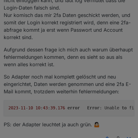
nicht einloggen kann, und laut log vermutet dass die
Login-Daten falsch sind.
Nur komisch das mir 2fa Daten geschickt werden, und
somit der Login korrekt registriert wird, denn eine 2fa-
abfrage kommt ja erst wenn Passwort und Account
korrekt sind.
Aufgrund dessen frage ich mich auch warum überhaupt
fehlermeldungen kommen, denn es sieht so aus als
wenn alles korrekt ist.
So Adapter noch mal komplett gelöscht und neu
eingerichtet, Daten werden genommen und eine 2fa E-
Mail kommt, trotzdem weiterhin fehlermeldungen:
2023
-
11
-
10
10
:
43
:
39.176
error
Error
: Unable 
to
 fin
PS: der Adapter leuchtet ja auch grün. 🤷🏻
0