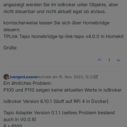
angezeigt werden Sie im ioBroker unter Objekte, aber
nicht steuerbar und nicht aktuell egal ob an/aus.
komischerweise lassen Sie sich über Homebridge
steuern:
TPLink Tapo homebridge-tp-link-tapo v4.0.0 in Homekit
Grüße
1
JuergenLessner
schrieb am
15. Nov. 2023, 12:22
J
zuletzt editiert von JuergenLessner
Offline
Ein ähnliches Problem:
P100 und P110 zeigen keine aktuellen Werte in ioBroker
ioBroker Version 6.10.1 (läuft auf RPi 4 in Docker)
Tapo Adapter Version 0.1.1 (selbes Problem bestand
auch in V0.0.8)
8 x P100