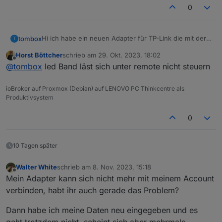
0
Hi ich habe ein neuen Adapter für TP-Link die mit der
tombox
T
Tapo App überwacht werden können, geschrieben.
Horst Böttcher
schrieb am
29. Okt. 2023, 18:02
Der Adapter loggt sich über die Cloud ein um alle
Dann versucht er sich lokal mit username und
zuletzt editiert von
Offline
@
tombox
led Band läst sich unter remote nicht steuern
Geräte mit IP zu finden
Password auf die Geräte zu verbinden und zu steuern.
Wenn das Gerät nicht als online erkannt wird kann
Aktuelle Werte:
manuell die IP gesetzt wird.
tapo.0.id
ioBroker auf Proxmox (Debian) auf LENOVO PC Thinkcentre als
tapo.0.id.ip
Motion Detection funktioniert mit Stream User und
Produktivsystem
Password
Minimum Node v14 muss installiert sein, sonst
Zum Installieren:
0
bekommt man exit code 25 beim installieren
https://github.com/TA2k/ioBroker.tapo
Für die aktuelle Version
bitte das latest
Repo auswählen:
10 Tagen später
Walter White
schrieb am
8. Nov. 2023, 15:18
zuletzt editiert von
Offline
Mein Adapter kann sich nicht mehr mit meinem Account
verbinden, habt ihr auch gerade das Problem?
Dann habe ich meine Daten neu eingegeben und es
Loginablauf:
geht trotzdem nicht, scheint sich aber mehrmals