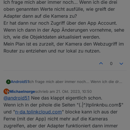
Ich frage mich aber immer noch... Wenn ich die drei
Ich hatte mir nur vorgestellt, dass ich die
Kamera anschließend rein lokal verwenden
oben genannten Werte nicht ausfülle, wie greift der
Ich hatte ebenfalls Bedenken (nicht seitens des
kann
Adapter dann auf die Kamera zu?
Adapters aber seitens TAPOs).
Er hat dann nur noch Zugriff über den App Account.
Hab ne Kamera im Wohnzimmer bei der ich
bisher immer die Funktion
Wenn ich dann in der App Änderungen vornehme, sehe
"tapo.remote.setLensMaskConfig" aktiviert
ich, wie die Objektdaten aktualisiert werden.
habe, wenn jemand zu Hause war.
Mein Plan ist es zurzeit, der Kamera den Webzugriff im
Jetzt hab ich direkt ne Schaltsteckdose dran, die
Router zu entziehen und nur lokal zu nutzen.
physisch die Kamera vom Strom trennt - sicher
ist sicher ;-)))
0
Android51
Ich frage mich aber immer noch... Wenn ich die drei
A
oben genannten Werte nicht ausfülle, wie greift der
Michaelnorge
schrieb am
21. Okt. 2023, 10:50
M
Adapter dann auf die Kamera zu?
zuletzt editiert von
Offline
@
android51
Nee das klappt eigentlich schon.
Er hat dann nur noch Zugriff über den App Account.
Wenn ich dann in der App Änderungen vornehme,
Wenn ich in der pihole die Seiten "(.|^)tplinknbu.com$"
sehe ich, wie die Objektdaten aktualisiert werden.
und "
n-da.tplinkcloud.com
" blocke kann ich aus der
Mein Plan ist es zurzeit, der Kamera den Webzugriff
Ferne (mit der App) nicht mehr auf die Kameras
im Router zu entziehen und nur lokal zu nutzen.
zugreifen, aber der Adapter funktioniert dann immer