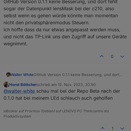
2023-11-12 17:45:44.683	
info
Init
device
80237BDF
GitHub Version 0.1.1 keine Besserung, und dort fehlt
wieder in benutzung es wir im Adapter auch
angezeigt allerdings läst es sich nicht Steuern
tapo.0

sogar der Datenpunkt lensMask bei der c210, also
tapo.0
Zeit

selbst wenn es gehen würde könnte man momentan
2023-11-12 17:45:44.423	
info
Found
1
devices
debug

nicht den privatsphärenmodus Steuern.
Nachricht

Ich hoffe dass da nur etwas angepasst werden muss,
tapo.0
tapo.0

und nicht das TP-Link uns den Zugriff auf unsere Geräte
2023-11-12 17:45:44.237	
info
Login
succesfull
2023-11-12 17:46:37.209	error	Device 80
wegnimmt.
tapo.0

0
2023-11-12 17:46:32.886	error	Device 80
tapo.0

2023-11-12 17:46:24.965	info	false

Walter White
GitHub Version 0.1.1 keine Besserung, und dort
fehlt sogar der Datenpunkt lensMask bei der
Horst Böttcher
schrieb am
12. Nov. 2023, 20:50
tapo.0

c210, also selbst wenn es gehen würde könnte
zuletzt editiert von
Offline
@
walter-white
schau mal bei der Repo Beta nach der
2023-11-12 17:45:45.101	info	Wait for 
man momentan nicht den privatsphärenmodus
Steuern.
0.1.0 hat bei meinem LEd schlauch auch geholfen
tapo.0

Ich hoffe dass da nur etwas angepasst werden
2023-11-12 17:45:44.962	error	52 - Get 
muss, und nicht das TP-Link uns den Zugriff auf
ioBroker auf Proxmox (Debian) auf LENOVO PC Thinkcentre als
unsere Geräte wegnimmt.
Produktivsystem
tapo.0

2023-11-12 17:45:44.961	info	Initialize
1