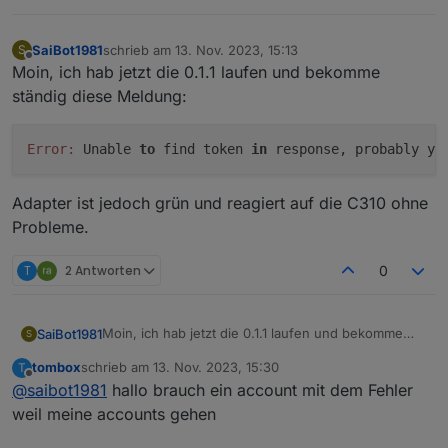
tapo.0

2023-11-12 17:45:44.957	error	97 Error 
SaiBot1981
schrieb am
13. Nov. 2023, 15:13
S
zuletzt editiert von
Offline
Moin, ich hab jetzt die 0.1.1 laufen und bekomme
tapo.0

2023-11-12 17:45:44.683	info	Init devic
ständig diese Meldung:
tapo.0

2023-11-12 17:45:44.423	info	Found 1 d
Error:
 Unable 
to
 find token 
in
 response, probably yo
tapo.0

Adapter ist jedoch grün und reagiert auf die C310 ohne
Probleme.
T
2 Antworten
0
Moin, ich hab jetzt die 0.1.1 laufen und bekomme
SaiBot1981
S
ständig diese Meldung:
tombox
schrieb am
13. Nov. 2023, 15:30
T
zuletzt editiert von
Offline
@
saibot1981
hallo brauch ein account mit dem Fehler
Adapter ist jedoch grün und reagiert auf die C310
weil meine accounts gehen
ohne Probleme.