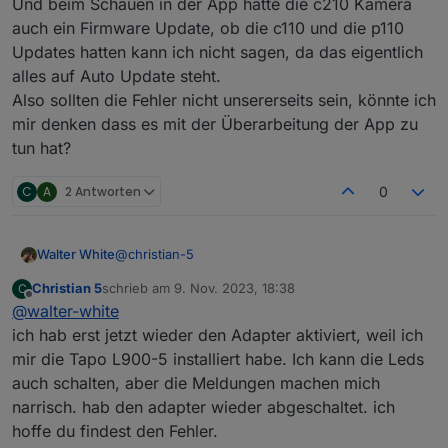
Und beim Schauen in der App hatte die c210 Kamera
2023-11-08 16:49:22.872 - warn: tapo.0 (80229)
auch ein Firmware Update, ob die c110 und die p110
TypeError: Cannot read properties of undefined
Updates hatten kann ich nicht sagen, da das eigentlich
(reading 'find')
2023-11-08 16:49:32.878 - warn: tapo.0 (80229)
alles auf Auto Update steht.
TypeError: Cannot read properties of undefined
Also sollten die Fehler nicht unsererseits sein, könnte ich
(reading 'find')
mir denken dass es mit der Überarbeitung der App zu
Kann mir jemand einen Tip geben?
tun hat?
Besten Dank
lg Christian
C
A
2 Antworten
0
@
christian-5
Walter White
Christian 5
schrieb am
9. Nov. 2023, 18:38
C
Seit wann habt ihr die Probleme?
zuletzt editiert von
Offline
@
walter-white
Habe das leider erst jetzt bemerkt, aber es gab ja
Änderung an der tapo-app, diese ist ja jetzt
ich hab erst jetzt wieder den Adapter aktiviert, weil ich
designtechnisch komplett überarbeitet, und
mir die Tapo L900-5 installiert habe. Ich kann die Leds
bekommt auch alle paar Tage updates (Android).
auch schalten, aber die Meldungen machen mich
Und beim Schauen in der App hatte die c210
narrisch. hab den adapter wieder abgeschaltet. ich
Kamera auch ein Firmware Update, ob die c110
und die p110 Updates hatten kann ich nicht sagen,
hoffe du findest den Fehler.
da das eigentlich alles auf Auto Update steht.