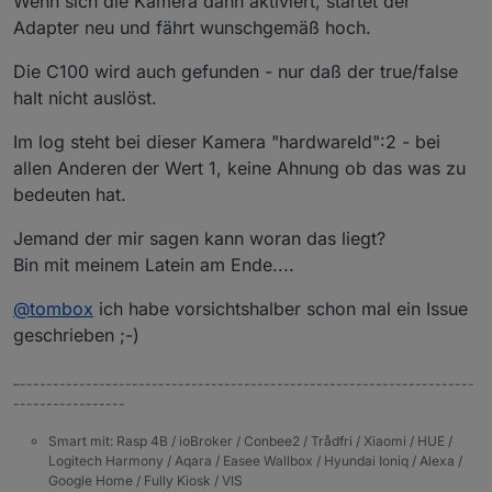
Wenn sich die Kamera dann aktiviert, startet der
Adapter neu und fährt wunschgemäß hoch.
Die C100 wird auch gefunden - nur daß der true/false
halt nicht auslöst.
Im log steht bei dieser Kamera "hardwareId":2 - bei
allen Anderen der Wert 1, keine Ahnung ob das was zu
bedeuten hat.
Jemand der mir sagen kann woran das liegt?
Bin mit meinem Latein am Ende....
@
tombox
ich habe vorsichtshalber schon mal ein Issue
geschrieben ;-)
–---------------------------------------------------------------------
-----------------
Smart mit: Rasp 4B / ioBroker / Conbee2 / Trådfri / Xiaomi / HUE /
Logitech Harmony / Aqara / Easee Wallbox / Hyundai Ioniq / Alexa /
Google Home / Fully Kiosk / VIS