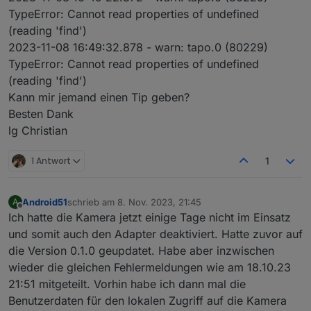
"Kompatibilität mit Drittanbietern" auf "ON"
TypeError: Cannot read properties of undefined
tapo.0

tapo.0
2023-11-08 16:17:00.594	error	Error: Unab
(reading 'find')
2023-11-08 16:15:40.598	
error
Error:
Unable
to
fin
2023-11-08 16:49:32.878 - warn: tapo.0 (80229)
tapo.0

tapo.0
TypeError: Cannot read properties of undefined
2023-11-08 16:16:50.598	error	Error: Unab
2023-11-08 16:15:31.103	
error
Error:
Unable
to
fin
(reading 'find')
tapo.0

Kann mir jemand einen Tip geben?
tapo.0
2023-11-08 16:16:40.623	error	Error: Unab
Besten Dank
2023-11-08 16:15:20.568	
error
Error:
Unable
to
fin
lg Christian
tapo.0

tapo.0
2023-11-08 16:16:30.589	error	Error: Unab
1 Antwort
1
2023-11-08 16:15:10.590	
error
Error:
Unable
to
fin
tapo.0

2023-11-08 16:16:20.596	error	Error: Unab
Android51
schrieb am
8. Nov. 2023, 21:45
A
zuletzt editiert von
Offline
tapo.0

Ich hatte die Kamera jetzt einige Tage nicht im Einsatz
2023-11-08 16:16:10.592	error	Error: Unab
und somit auch den Adapter deaktiviert. Hatte zuvor auf
die Version 0.1.0 geupdatet. Habe aber inzwischen
tapo.0

wieder die gleichen Fehlermeldungen wie am 18.10.23
2023-11-08 16:16:00.575	error	Error: Unab
21:51 mitgeteilt. Vorhin habe ich dann mal die
tapo.0

Benutzerdaten für den lokalen Zugriff auf die Kamera
2023-11-08 16:15:50.598	error	Error: Unab