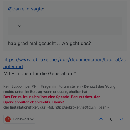
zuletzt editiert von
Nicht stören
hab grad mal gesucht .. wo geht das?
@
daniello
oder ein Upload als Experte in der GUI
@
daniello
sagte
:
hab grad mal gesucht .. wo geht das?
https://www.iobroker.net/#de/documentation/tutorial/ad
apter.md
Mit Filmchen für die Generation Y
kein Support per PN! - Fragen im Forum stellen -
Benutzt das Voting
rechts unten im Beitrag wenn er euch geholfen hat.
Das Forum freut sich über eine Spende. Benutzt dazu den
Spendenbutton oben rechts. Danke!
der Installationsfixer:
curl -fsL https://iobroker.net/fix.sh | bash -
D
1 Antwort
0