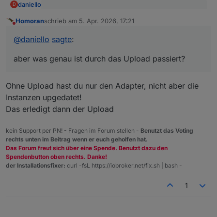
daniello
D
@
Thomas-Braun
sagte
:
Homoran
schrieb am
5. Apr. 2026, 17:21
zuletzt editiert von
Nicht stören
Danke hab ich jetzt gemacht .. jetzt ist der Wert nicht
@
daniello
mehr orange und es steht "true" da.
@
daniello
sagte
:
Damit ist ein
Problem solved .. aber was genau ist durch das
Upload passiert?
aber was genau ist durch das Upload passiert?
in deinem Terminal gemeint.
Ohne Upload hast du nur den Adapter, nicht aber die
Instanzen upgedatet!
Das erledigt dann der Upload
kein Support per PN! - Fragen im Forum stellen -
Benutzt das Voting
rechts unten im Beitrag wenn er euch geholfen hat.
Das Forum freut sich über eine Spende. Benutzt dazu den
Spendenbutton oben rechts. Danke!
der Installationsfixer:
curl -fsL https://iobroker.net/fix.sh | bash -
1