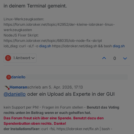
in deinem Terminal gemeint.
Linux-Werkzeugkasten:
https://forum.iobroker.net/topic/42952/der-kleine-iobroker-linux-
werkzeugkasten
NodeJS Fixer Skript:
https://forum.iobroker.net/topic/68035/iob-node-fix-skript
iob_diag: curl -sLf -o
diag.sh
https://iobroker.net/diag.sh && bash
diag.sh
D
1 Antwort
0
daniello
D
@
Homoran
sagte
:
Homoran
schrieb am
5. Apr. 2026, 17:13
zuletzt editiert von
Nicht stören
Was ist denn ein "Upload"? Ich hab per Git
@
daniello
hast du einen upload gemacht?
@
daniello
oder ein Upload als Experte in der GUI
drüberinstalliert .. der Adapter macht einen Restart und
das Objekt war noch False.
Tue alles was hilft .. aber ich muss es verstehen ;-)
kein Support per PN! - Fragen im Forum stellen -
Benutzt das Voting
rechts unten im Beitrag wenn er euch geholfen hat.
Das Forum freut sich über eine Spende. Benutzt dazu den
Spendenbutton oben rechts. Danke!
der Installationsfixer:
curl -fsL https://iobroker.net/fix.sh | bash -