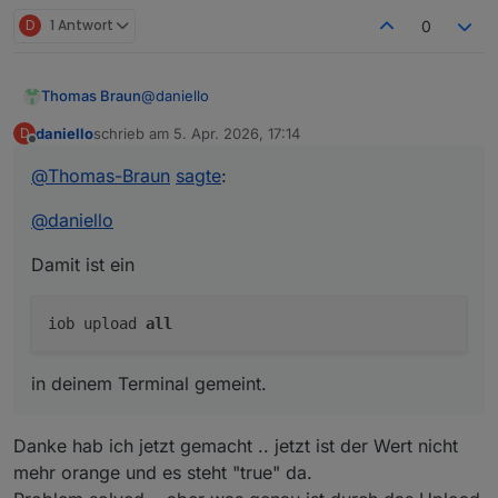
D
1 Antwort
0
@
daniello
Thomas Braun
daniello
schrieb am
5. Apr. 2026, 17:14
D
Damit ist ein
zuletzt editiert von
Offline
@
Thomas-Braun
sagte
:
@
daniello
in deinem Terminal gemeint.
Damit ist ein
iob upload
all
in deinem Terminal gemeint.
Danke hab ich jetzt gemacht .. jetzt ist der Wert nicht
mehr orange und es steht "true" da.