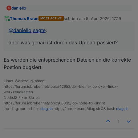
daniello
D
@
Thomas-Braun
sagte
:
Thomas Braun
schrieb am
5. Apr. 2026, 17:19
MOST ACTIVE
zuletzt editiert von
Online
Danke hab ich jetzt gemacht .. jetzt ist der Wert nicht
@
daniello
mehr orange und es steht "true" da.
@
daniello
sagte
:
Damit ist ein
Problem solved .. aber was genau ist durch das
Upload passiert?
aber was genau ist durch das Upload passiert?
in deinem Terminal gemeint.
Es werden die entsprechenden Dateien an die korrekte
Postion bugsiert.
Linux-Werkzeugkasten:
https://forum.iobroker.net/topic/42952/der-kleine-iobroker-linux-
werkzeugkasten
NodeJS Fixer Skript:
https://forum.iobroker.net/topic/68035/iob-node-fix-skript
iob_diag: curl -sLf -o
diag.sh
https://iobroker.net/diag.sh && bash
diag.sh
1