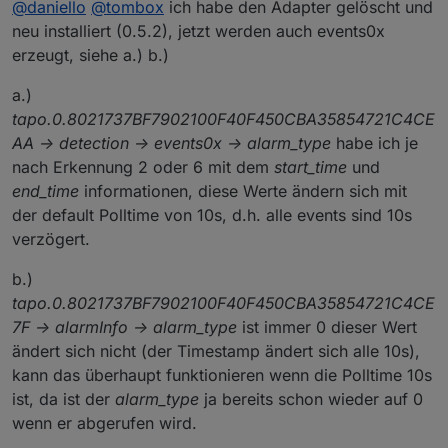
debug angeworfen .. runter vor die cam und wieder
@
daniello
dann mal ein debug log per mail
@
daniello
@
tombox
ich habe den Adapter gelöscht und
hoch .. und in eine mail kopiert.
tombox2020@gmail.com
neu installiert (0.5.2), jetzt werden auch events0x
Geht das so?
erzeugt, siehe a.) b.)
a.)
tapo.0.8021737BF7902100F40F450CBA35854721C4CE
AA -> detection -> events0x -> alarm_type
habe ich je
nach Erkennung 2 oder 6 mit dem
start_time
und
end_time
informationen, diese Werte ändern sich mit
der default Polltime von 10s, d.h. alle events sind 10s
verzögert.
b.)
tapo.0.8021737BF7902100F40F450CBA35854721C4CE
7F -> alarmInfo -> alarm_type
ist immer 0 dieser Wert
ändert sich nicht (der Timestamp ändert sich alle 10s),
kann das überhaupt funktionieren wenn die Polltime 10s
ist, da ist der
alarm_type
ja bereits schon wieder auf 0
wenn er abgerufen wird.