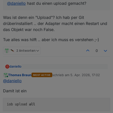
@
daniello
hast du einen upload gemacht?
Was ist denn ein "Upload"? Ich hab per Git
drüberinstalliert .. der Adapter macht einen Restart und
das Objekt war noch False.
Tue alles was hilft .. aber ich muss es verstehen ;-)
2 Antworten
0
daniello
D
@
Homoran
sagte
:
Thomas Braun
schrieb am
5. Apr. 2026, 17:02
MOST ACTIVE
zuletzt editiert von
Online
Was ist denn ein "Upload"? Ich hab per Git
@
daniello
hast du einen upload gemacht?
@
daniello
drüberinstalliert .. der Adapter macht einen Restart und
das Objekt war noch False.
Tue alles was hilft .. aber ich muss es verstehen ;-)
Damit ist ein
iob upload
all