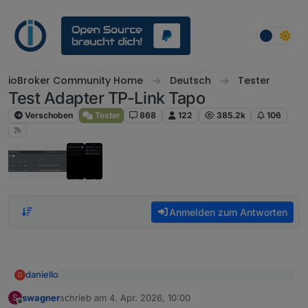
Weiter zum Inhalt
ioBroker Community Home
Deutsch
Tester
Test Adapter TP-Link Tapo
Verschoben
Tester
868
122
385.2k
106
Anmelden zum Antworten
daniello
D
@
tombox
sagte
:
swagner
schrieb am
4. Apr. 2026, 10:00
S
zuletzt editiert von
Offline