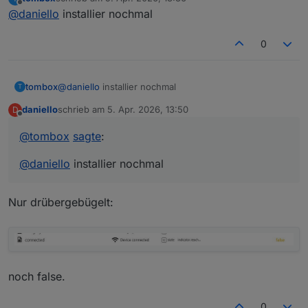
zuletzt editiert von
Offline
Hmm .. zeigt bei beiden "false" an
@
daniello
GitHub version hat das jetzt
@
daniello
installier nochmal
0
tombox
@
daniello
installier nochmal
T
daniello
schrieb am
5. Apr. 2026, 13:50
D
zuletzt editiert von
Offline
@
tombox
sagte
:
@
daniello
installier nochmal
Nur drübergebügelt:
noch false.
0