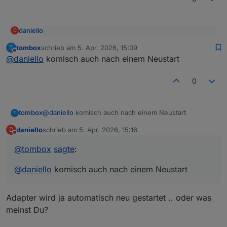
daniello
D
@
tombox
sagte
:
tombox
schrieb am
5. Apr. 2026, 15:09
T
zuletzt editiert von
Offline
Nur drübergebügelt:
@
daniello
installier nochmal
@
daniello
komisch auch nach einem Neustart
0
noch false.
tombox
@
daniello
komisch auch nach einem Neustart
T
daniello
schrieb am
5. Apr. 2026, 15:16
D
zuletzt editiert von
Offline
@
tombox
sagte
:
@
daniello
komisch auch nach einem Neustart
Adapter wird ja automatisch neu gestartet .. oder was
meinst Du?