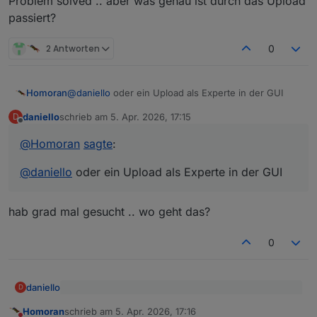
Problem solved .. aber was genau ist durch das Upload
passiert?
2 Antworten
0
Homoran
@
daniello
oder ein Upload als Experte in der GUI
daniello
schrieb am
5. Apr. 2026, 17:15
D
zuletzt editiert von
Offline
@
Homoran
sagte
:
@
daniello
oder ein Upload als Experte in der GUI
hab grad mal gesucht .. wo geht das?
0
daniello
D
@
Homoran
sagte
:
Homoran
schrieb am
5. Apr. 2026, 17:16