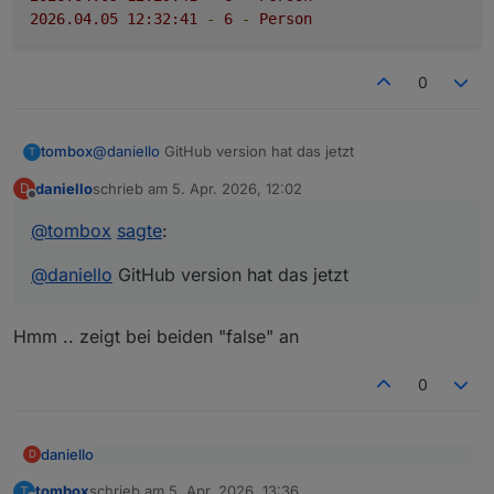
2026.04
.05
12
:32:41
-
6
-
Person
0
tombox
@
daniello
GitHub version hat das jetzt
T
daniello
schrieb am
5. Apr. 2026, 12:02
D
zuletzt editiert von
Offline
@
tombox
sagte
:
@
daniello
GitHub version hat das jetzt
Hmm .. zeigt bei beiden "false" an
0
daniello
D
@
tombox
sagte
:
tombox
schrieb am
5. Apr. 2026, 13:36
T