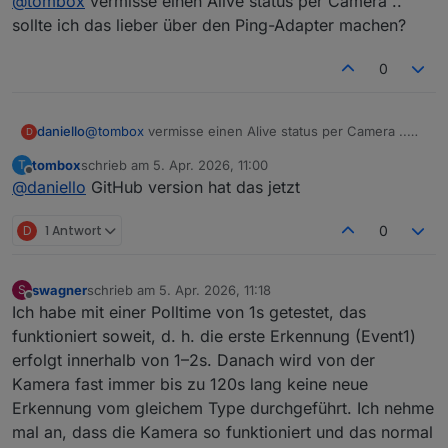
@
tombox
vermisse einen Alive status per Camera ..
sollte ich das lieber über den Ping-Adapter machen?
0
daniello
@
tombox
vermisse einen Alive status per Camera ..
D
sollte ich das lieber über den Ping-Adapter machen?
tombox
schrieb am
5. Apr. 2026, 11:00
T
zuletzt editiert von
Offline
@
daniello
GitHub version hat das jetzt
D
1 Antwort
0
swagner
schrieb am
5. Apr. 2026, 11:18
S
zuletzt editiert von
Offline
Ich habe mit einer Polltime von 1s getestet, das
funktioniert soweit, d. h. die erste Erkennung (Event1)
erfolgt innerhalb von 1–2s. Danach wird von der
Kamera fast immer bis zu 120s lang keine neue
Erkennung vom gleichem Type durchgeführt. Ich nehme
mal an, dass die Kamera so funktioniert und das normal