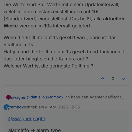
Die Werte sind Poll Werte mit einem Updateintervall,
welcher in den Instanzeinstellungen auf 10s
(Standardwert) eingestellt ist. Das heißt, alle
aktuellen
Werte
werden im 10s Intervall geliefert.
Wenn die Polltime auf 1s gesetzt wird, dann ist das
Realtime + 1s.
Hat jemand die Polltime auf 1s gesetzt und funktioniert
das, oder hängt sich die Kamera auf ?
Welcher Wert ist die geringste Polltime ?
0
@
daniello
@
tombox
ich habe den Adapter gelöscht
swagner
S
und neu installiert (0.5.2), jetzt werden auch
tombox
schrieb am
4. Apr. 2026, 12:35
T
events0x erzeugt, siehe a.) b.)
a.)
zuletzt editiert von
Offline
tapo.0.8021737BF7902100F40F450CBA35854721C4C
@
swagner
sagte
:
EAA -> detection -> events0x -> alarm_type
habe ich
b.)
je nach Erkennung 2 oder 6 mit dem
start_time
und
tapo.0.8021737BF7902100F40F450CBA35854721C4C
alarmInfo -> alarm_type
end_time
informationen, diese Werte ändern sich mit
E7F -> alarmInfo -> alarm_type
ist immer 0 dieser
Die Werte sind Poll Werte mit einem Updateintervall,