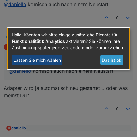
zuletzt editiert von
Offline
Nur drübergebügelt:
@
daniello
installier nochmal
@
daniello
komisch auch nach einem Neustart
0
noch false.
Hallo! Könnten wir bitte einige zusätzliche Dienste für
tombox
@
daniello
komisch auch nach einem Neustart
T
Funktionalität & Analytics
aktivieren? Sie können Ihre
daniello
schrieb am
5. Apr. 2026, 15:16
D
Zustimmung später jederzeit ändern oder zurückziehen.
zuletzt editiert von
Offline
@
tombox
sagte
:
Lassen Sie mich wählen
Das ist ok
@
daniello
komisch auch nach einem Neustart
Adapter wird ja automatisch neu gestartet .. oder was
meinst Du?
0
daniello
D
@
tombox
sagte
: