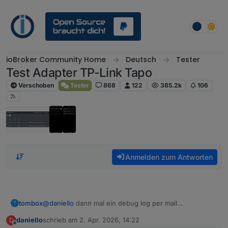
Weiter zum Inhalt
ioBroker Community Home
Deutsch
Tester
Test Adapter TP-Link Tapo
Verschoben
Tester
868
122
385.2k
106
Anmelden zum Antworten
tombox
@
daniello
dann mal ein debug log per mail
T
tombox2020@gmail.com
daniello
schrieb am
2. Apr. 2026, 14:22
D
zuletzt editiert von
Offline