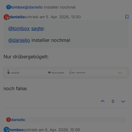
tombox
@
daniello
installier nochmal
T
daniello
schrieb am
5. Apr. 2026, 13:50
D
zuletzt editiert von
Offline
@
tombox
sagte
:
@
daniello
installier nochmal
Nur drübergebügelt:
noch false.
0
daniello
D
@
tombox
sagte
:
tombox
schrieb am
5. Apr. 2026, 15:09
T