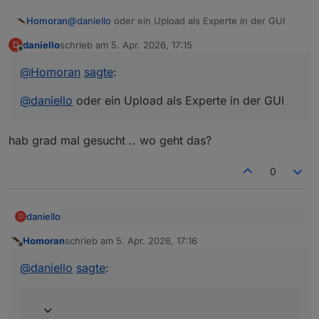
Homoran
@
daniello
oder ein Upload als Experte in der GUI
daniello
schrieb am
5. Apr. 2026, 17:15
D
zuletzt editiert von
Offline
@
Homoran
sagte
:
@
daniello
oder ein Upload als Experte in der GUI
hab grad mal gesucht .. wo geht das?
0
daniello
D
@
Homoran
sagte
:
Homoran
schrieb am
5. Apr. 2026, 17:16
zuletzt editiert von
Offline
hab grad mal gesucht .. wo geht das?
@
daniello
oder ein Upload als Experte in der GUI
@
daniello
sagte
: