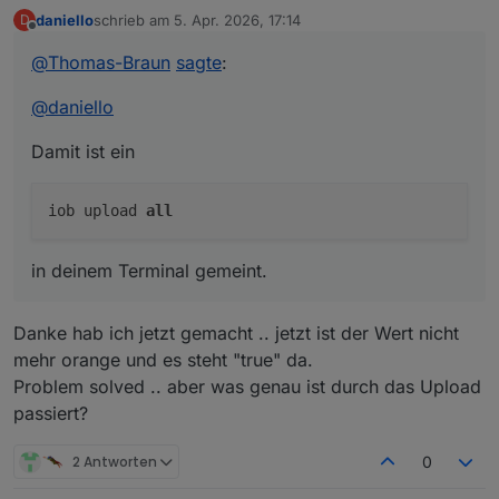
daniello
schrieb am
5. Apr. 2026, 17:14
D
Damit ist ein
zuletzt editiert von
Offline
@
Thomas-Braun
sagte
:
@
daniello
in deinem Terminal gemeint.
Damit ist ein
iob upload
all
in deinem Terminal gemeint.
Danke hab ich jetzt gemacht .. jetzt ist der Wert nicht
mehr orange und es steht "true" da.
Problem solved .. aber was genau ist durch das Upload
passiert?
2 Antworten
0