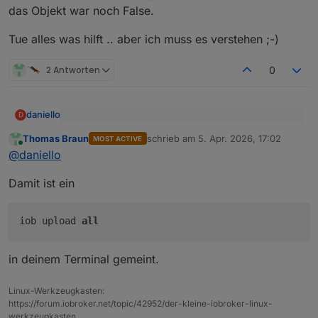
das Objekt war noch False.
Tue alles was hilft .. aber ich muss es verstehen ;-)
2 Antworten
0
daniello
D
@
Homoran
sagte
:
Thomas Braun
schrieb am
5. Apr. 2026, 17:02
MOST ACTIVE
zuletzt editiert von
Online
Was ist denn ein "Upload"? Ich hab per Git
@
daniello
hast du einen upload gemacht?
@
daniello
drüberinstalliert .. der Adapter macht einen Restart und
das Objekt war noch False.
Tue alles was hilft .. aber ich muss es verstehen ;-)
Damit ist ein
iob upload
all
in deinem Terminal gemeint.
Linux-Werkzeugkasten:
https://forum.iobroker.net/topic/42952/der-kleine-iobroker-linux-
werkzeugkasten