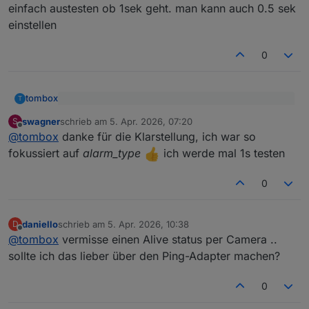
Welcher Wert ist die geringste Polltime ?
einfach austesten ob 1sek geht. man kann auch 0.5 sek
einstellen
0
tombox
T
@
swagner
sagte
:
swagner
schrieb am
5. Apr. 2026, 07:20
S
zuletzt editiert von
Offline
is die konfiguration des sirenen types deiner Kamera
alarmInfo -> alarm_type
@
tombox
danke für die Klarstellung, ich war so
hat nichts mit event alarm_typ zu tun
fokussiert auf
alarm_type
ich werde mal 1s testen
einfach austesten ob 1sek geht. man kann auch 0.5
sek einstellen
0
daniello
schrieb am
5. Apr. 2026, 10:38
D
zuletzt editiert von
Offline
@
tombox
vermisse einen Alive status per Camera ..
sollte ich das lieber über den Ping-Adapter machen?
0