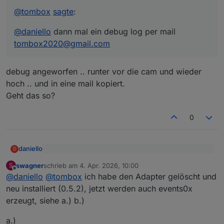
@
tombox
sagte
:
@
daniello
dann mal ein debug log per mail
tombox2020@gmail.com
debug angeworfen .. runter vor die cam und wieder
hoch .. und in eine mail kopiert.
Geht das so?
0
daniello
D
@
tombox
sagte
:
swagner
schrieb am
4. Apr. 2026, 10:00
S
zuletzt editiert von
Offline
debug angeworfen .. runter vor die cam und wieder
@
daniello
dann mal ein debug log per mail
@
daniello
@
tombox
ich habe den Adapter gelöscht und
hoch .. und in eine mail kopiert.
tombox2020@gmail.com
neu installiert (0.5.2), jetzt werden auch events0x
Geht das so?
erzeugt, siehe a.) b.)
a.)