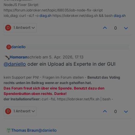
NodeJS Fixer Skript:
https://forum.iobroker.net/topic/68035/iob-node-fix-skript
iob_diag: curl -sLf -o
diag.sh
https://iobroker.net/diag.sh && bash
diag.sh
D
1 Antwort
0
daniello
D
@
Homoran
sagte
:
Homoran
schrieb am
5. Apr. 2026, 17:13
zuletzt editiert von
Offline
Was ist denn ein "Upload"? Ich hab per Git
@
daniello
hast du einen upload gemacht?
@
daniello
oder ein Upload als Experte in der GUI
drüberinstalliert .. der Adapter macht einen Restart und
das Objekt war noch False.
Tue alles was hilft .. aber ich muss es verstehen ;-)
kein Support per PN! - Fragen im Forum stellen -
Benutzt das Voting
rechts unten im Beitrag wenn er euch geholfen hat.
Das Forum freut sich über eine Spende. Benutzt dazu den
Spendenbutton oben rechts. Danke!
der Installationsfixer:
curl -fsL https://iobroker.net/fix.sh | bash -
D
1 Antwort
0
@
daniello
Thomas Braun