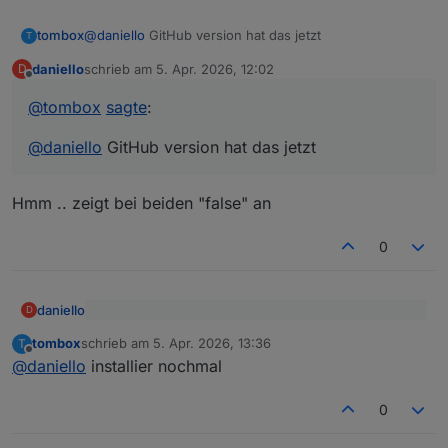
tombox
@
daniello
GitHub version hat das jetzt
T
daniello
schrieb am
5. Apr. 2026, 12:02
D
zuletzt editiert von
Offline
@
tombox
sagte
:
@
daniello
GitHub version hat das jetzt
Hmm .. zeigt bei beiden "false" an
0
daniello
D
@
tombox
sagte
:
tombox
schrieb am
5. Apr. 2026, 13:36
T
zuletzt editiert von
Offline
Hmm .. zeigt bei beiden "false" an
@
daniello
GitHub version hat das jetzt
@
daniello
installier nochmal
0