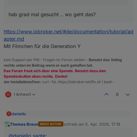
hab grad mal gesucht .. wo geht das?
https://www.iobroker.net/#de/documentation/tutorial/ad
apter.md
Mit Filmchen für die Generation Y
kein Support per PN! - Fragen im Forum stellen -
Benutzt das Voting
rechts unten im Beitrag wenn er euch geholfen hat.
Das Forum freut sich über eine Spende. Benutzt dazu den
Spendenbutton oben rechts. Danke!
der Installationsfixer:
curl -fsL https://iobroker.net/fix.sh | bash -
D
1 Antwort
0
daniello
D
@
Thomas-Braun
sagte
:
Thomas Braun
schrieb am
5. Apr. 2026, 17:19
MOST ACTIVE
zuletzt editiert von
Online
Danke hab ich jetzt gemacht .. jetzt ist der Wert nicht
@
daniello
mehr orange und es steht "true" da.
@
daniello
sagte
: