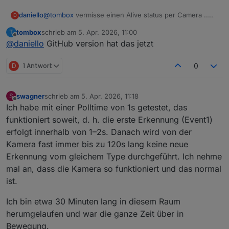
daniello
@
tombox
vermisse einen Alive status per Camera ..
D
sollte ich das lieber über den Ping-Adapter machen?
tombox
schrieb am
5. Apr. 2026, 11:00
T
zuletzt editiert von
Offline
@
daniello
GitHub version hat das jetzt
D
1 Antwort
0
swagner
schrieb am
5. Apr. 2026, 11:18
S
zuletzt editiert von
Offline
Ich habe mit einer Polltime von 1s getestet, das
funktioniert soweit, d. h. die erste Erkennung (Event1)
erfolgt innerhalb von 1–2s. Danach wird von der
Kamera fast immer bis zu 120s lang keine neue
Erkennung vom gleichem Type durchgeführt. Ich nehme
mal an, dass die Kamera so funktioniert und das normal
ist.
Ich bin etwa 30 Minuten lang in diesem Raum
herumgelaufen und war die ganze Zeit über in
Bewegung.