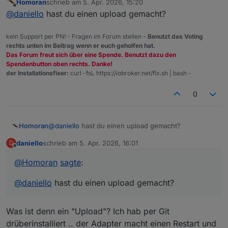
Homoran
schrieb am
5. Apr. 2026, 15:20
zuletzt editiert von
Offline
Adapter wird ja automatisch neu gestartet .. oder was
@
daniello
komisch auch nach einem Neustart
@
daniello
hast du einen upload gemacht?
meinst Du?
kein Support per PN! - Fragen im Forum stellen -
Benutzt das Voting
rechts unten im Beitrag wenn er euch geholfen hat.
Das Forum freut sich über eine Spende. Benutzt dazu den
Spendenbutton oben rechts. Danke!
der Installationsfixer:
curl -fsL https://iobroker.net/fix.sh | bash -
0
Homoran
@
daniello
hast du einen upload gemacht?
daniello
schrieb am
5. Apr. 2026, 16:01
D
zuletzt editiert von
Offline
@
Homoran
sagte
:
@
daniello
hast du einen upload gemacht?
Was ist denn ein "Upload"? Ich hab per Git
drüberinstalliert .. der Adapter macht einen Restart und