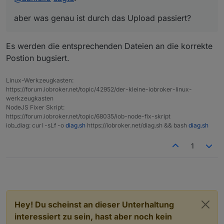
Damit ist ein
Problem solved .. aber was genau ist durch das
Upload passiert?
aber was genau ist durch das Upload passiert?
in deinem Terminal gemeint.
Es werden die entsprechenden Dateien an die korrekte
Postion bugsiert.
Linux-Werkzeugkasten:
https://forum.iobroker.net/topic/42952/der-kleine-iobroker-linux-
werkzeugkasten
NodeJS Fixer Skript:
https://forum.iobroker.net/topic/68035/iob-node-fix-skript
iob_diag: curl -sLf -o
diag.sh
https://iobroker.net/diag.sh && bash
diag.sh
1
Hey! Du scheinst an dieser Unterhaltung
interessiert zu sein, hast aber noch kein