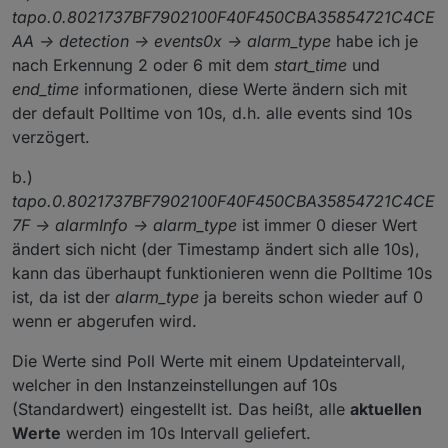
tapo.0.8021737BF7902100F40F450CBA35854721C4CE
AA -> detection -> events0x -> alarm_type
habe ich je
nach Erkennung 2 oder 6 mit dem
start_time
und
end_time
informationen, diese Werte ändern sich mit
der default Polltime von 10s, d.h. alle events sind 10s
verzögert.
b.)
tapo.0.8021737BF7902100F40F450CBA35854721C4CE
7F -> alarmInfo -> alarm_type
ist immer 0 dieser Wert
ändert sich nicht (der Timestamp ändert sich alle 10s),
kann das überhaupt funktionieren wenn die Polltime 10s
ist, da ist der
alarm_type
ja bereits schon wieder auf 0
wenn er abgerufen wird.
Die Werte sind Poll Werte mit einem Updateintervall,
welcher in den Instanzeinstellungen auf 10s
(Standardwert) eingestellt ist. Das heißt, alle
aktuellen
Werte
werden im 10s Intervall geliefert.