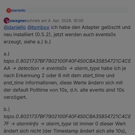
daniello
D
@
tombox
sagte
:
swagner
schrieb am
4. Apr. 2026, 10:00
S
zuletzt editiert von
Offline
debug angeworfen .. runter vor die cam und wieder
@
daniello
dann mal ein debug log per mail
@
daniello
@
tombox
ich habe den Adapter gelöscht und
hoch .. und in eine mail kopiert.
tombox2020@gmail.com
neu installiert (0.5.2), jetzt werden auch events0x
Geht das so?
erzeugt, siehe a.) b.)
a.)
tapo.0.8021737BF7902100F40F450CBA35854721C4CE
AA -> detection -> events0x -> alarm_type
habe ich je
nach Erkennung 2 oder 6 mit dem
start_time
und
end_time
informationen, diese Werte ändern sich mit
der default Polltime von 10s, d.h. alle events sind 10s
verzögert.
b.)
tapo.0.8021737BF7902100F40F450CBA35854721C4CE
7F -> alarmInfo -> alarm_type
ist immer 0 dieser Wert
ändert sich nicht (der Timestamp ändert sich alle 10s),