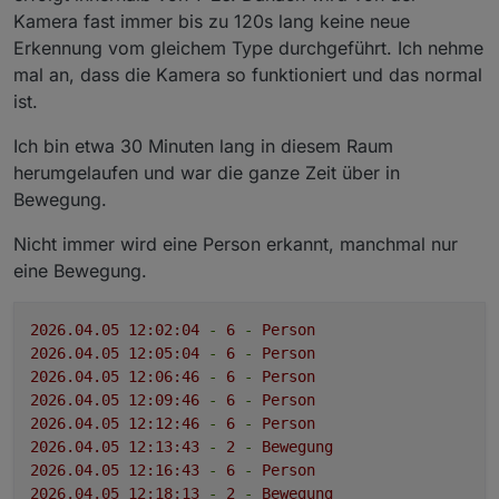
Kamera fast immer bis zu 120s lang keine neue
Erkennung vom gleichem Type durchgeführt. Ich nehme
mal an, dass die Kamera so funktioniert und das normal
ist.
Ich bin etwa 30 Minuten lang in diesem Raum
herumgelaufen und war die ganze Zeit über in
Bewegung.
Nicht immer wird eine Person erkannt, manchmal nur
eine Bewegung.
2026.04
.05
12
:02:04
-
6
-
Person
2026.04
.05
12
:05:04
-
6
-
Person
2026.04
.05
12
:06:46
-
6
-
Person
2026.04
.05
12
:09:46
-
6
-
Person
2026.04
.05
12
:12:46
-
6
-
Person
2026.04
.05
12
:13:43
-
2
-
Bewegung
2026.04
.05
12
:16:43
-
6
-
Person
2026.04
.05
12
:18:13
-
2
-
Bewegung