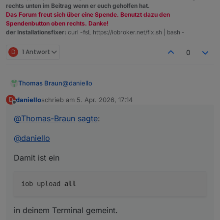
rechts unten im Beitrag wenn er euch geholfen hat.
Das Forum freut sich über eine Spende. Benutzt dazu den
Spendenbutton oben rechts. Danke!
der Installationsfixer:
curl -fsL https://iobroker.net/fix.sh | bash -
D
1 Antwort
0
@
daniello
Thomas Braun
daniello
schrieb am
5. Apr. 2026, 17:14
D
Damit ist ein
zuletzt editiert von
Offline
@
Thomas-Braun
sagte
:
@
daniello
in deinem Terminal gemeint.
Damit ist ein
iob upload
all
in deinem Terminal gemeint.