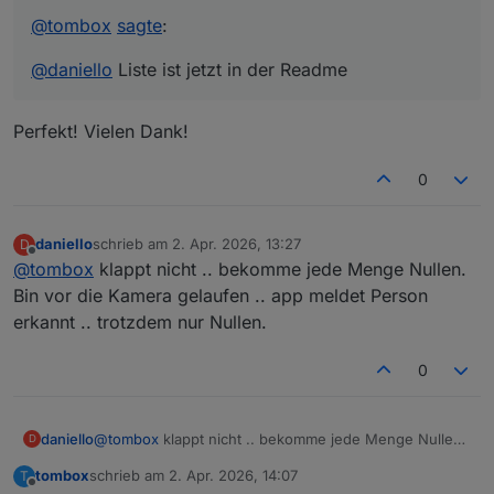
@
tombox
sagte
:
@
daniello
Liste ist jetzt in der Readme
Perfekt! Vielen Dank!
0
daniello
schrieb am
2. Apr. 2026, 13:27
D
zuletzt editiert von
Offline
@
tombox
klappt nicht .. bekomme jede Menge Nullen.
Bin vor die Kamera gelaufen .. app meldet Person
erkannt .. trotzdem nur Nullen.
0
daniello
@
tombox
klappt nicht .. bekomme jede Menge Nullen.
D
Bin vor die Kamera gelaufen .. app meldet Person
tombox
schrieb am
2. Apr. 2026, 14:07
T
erkannt .. trotzdem nur Nullen.
zuletzt editiert von
Offline