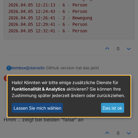
2026.04
.05
12
:21:13
-
6
-
Person
2026.04
.05
12
:24:43
-
6
-
Person
2026.04
.05
12
:26:41
-
2
-
Bewegung
2026.04
.05
12
:29:41
-
6
-
Person
2026.04
.05
12
:32:41
-
6
-
Person
0
tombox
@
daniello
GitHub version hat das jetzt
T
daniello
schrieb am
5. Apr. 2026, 12:02
D
zuletzt editiert von
Hallo! Könnten wir bitte einige zusätzliche Dienste für
Offline
Funktionalität & Analytics
aktivieren? Sie können Ihre
@
tombox
sagte
:
Zustimmung später jederzeit ändern oder zurückziehen.
@
daniello
GitHub version hat das jetzt
Lassen Sie mich wählen
Das ist ok
Hmm .. zeigt bei beiden "false" an
0