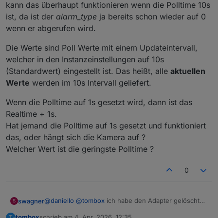
kann das überhaupt funktionieren wenn die Polltime 10s
ist, da ist der
alarm_type
ja bereits schon wieder auf 0
wenn er abgerufen wird.
Die Werte sind Poll Werte mit einem Updateintervall,
welcher in den Instanzeinstellungen auf 10s
(Standardwert) eingestellt ist. Das heißt, alle
aktuellen
Werte
werden im 10s Intervall geliefert.
Wenn die Polltime auf 1s gesetzt wird, dann ist das
Realtime + 1s.
Hat jemand die Polltime auf 1s gesetzt und funktioniert
das, oder hängt sich die Kamera auf ?
Welcher Wert ist die geringste Polltime ?
0
@
daniello
@
tombox
ich habe den Adapter gelöscht
swagner
S
und neu installiert (0.5.2), jetzt werden auch
tombox
schrieb am
4. Apr. 2026, 12:35
T