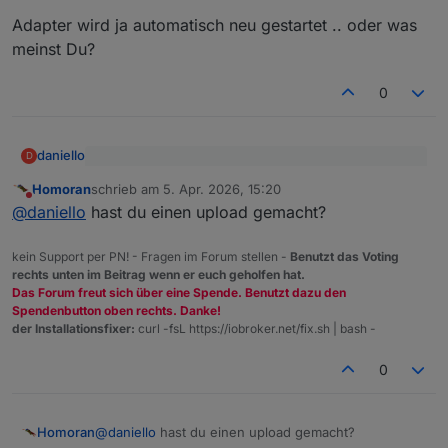
Adapter wird ja automatisch neu gestartet .. oder was
meinst Du?
0
daniello
D
@
tombox
sagte
:
Homoran
schrieb am
5. Apr. 2026, 15:20
zuletzt editiert von
Nicht stören
Adapter wird ja automatisch neu gestartet .. oder was
@
daniello
komisch auch nach einem Neustart
@
daniello
hast du einen upload gemacht?
meinst Du?
kein Support per PN! - Fragen im Forum stellen -
Benutzt das Voting
rechts unten im Beitrag wenn er euch geholfen hat.
Das Forum freut sich über eine Spende. Benutzt dazu den
Spendenbutton oben rechts. Danke!
der Installationsfixer:
curl -fsL https://iobroker.net/fix.sh | bash -
0
Homoran
@
daniello
hast du einen upload gemacht?