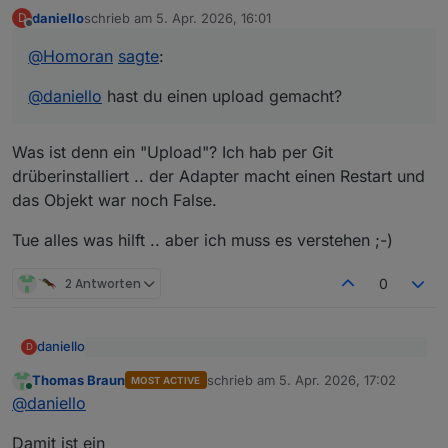
daniello
schrieb am
5. Apr. 2026, 16:01
D
zuletzt editiert von
Offline
@
Homoran
sagte
:
@
daniello
hast du einen upload gemacht?
Was ist denn ein "Upload"? Ich hab per Git
drüberinstalliert .. der Adapter macht einen Restart und
das Objekt war noch False.
Tue alles was hilft .. aber ich muss es verstehen ;-)
2 Antworten
0
daniello
D
@
Homoran
sagte
:
Thomas Braun
schrieb am
5. Apr. 2026, 17:02
MOST ACTIVE
zuletzt editiert von
Online
Was ist denn ein "Upload"? Ich hab per Git
@
daniello
hast du einen upload gemacht?
@
daniello
drüberinstalliert .. der Adapter macht einen Restart und
das Objekt war noch False.
Tue alles was hilft .. aber ich muss es verstehen ;-)
Damit ist ein