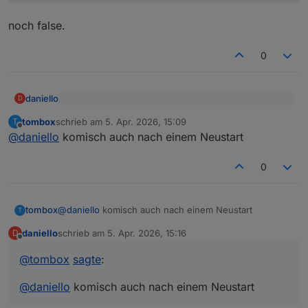
noch false.
0
daniello
D
@
tombox
sagte
:
tombox
schrieb am
5. Apr. 2026, 15:09
T
zuletzt editiert von
Offline
Nur drübergebügelt:
@
daniello
installier nochmal
@
daniello
komisch auch nach einem Neustart
0
noch false.
tombox
@
daniello
komisch auch nach einem Neustart
T
daniello
schrieb am
5. Apr. 2026, 15:16
D
zuletzt editiert von
Offline
@
tombox
sagte
:
@
daniello
komisch auch nach einem Neustart