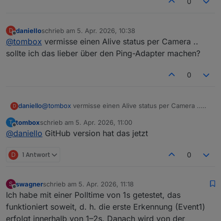
0
daniello
schrieb am
5. Apr. 2026, 10:38
D
zuletzt editiert von
Offline
@
tombox
vermisse einen Alive status per Camera ..
sollte ich das lieber über den Ping-Adapter machen?
0
daniello
@
tombox
vermisse einen Alive status per Camera ..
D
sollte ich das lieber über den Ping-Adapter machen?
tombox
schrieb am
5. Apr. 2026, 11:00
T
zuletzt editiert von
Offline
@
daniello
GitHub version hat das jetzt
D
1 Antwort
0
swagner
schrieb am
5. Apr. 2026, 11:18
S
zuletzt editiert von
Offline
Ich habe mit einer Polltime von 1s getestet, das
funktioniert soweit, d. h. die erste Erkennung (Event1)
erfolgt innerhalb von 1–2s. Danach wird von der