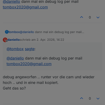
@
daniello
dann mal ein debug log per mail
tombox2020@gmail.com
0
tombox
@
daniello
dann mal ein debug log per mail
T
tombox2020@gmail.com
daniello
schrieb am
2. Apr. 2026, 14:22
D
zuletzt editiert von
Offline
@
tombox
sagte
:
@
daniello
dann mal ein debug log per mail
tombox2020@gmail.com
debug angeworfen .. runter vor die cam und wieder
hoch .. und in eine mail kopiert.
Geht das so?
0