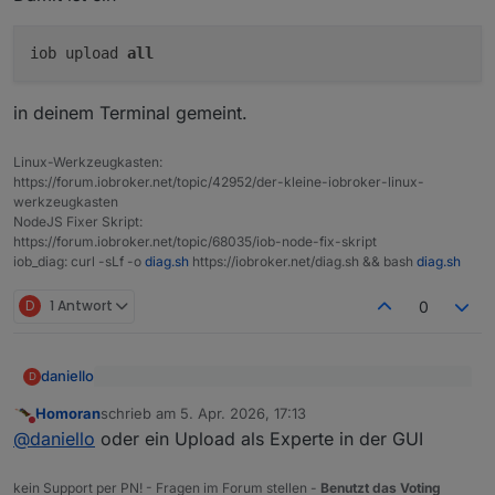
iob upload
all
in deinem Terminal gemeint.
Linux-Werkzeugkasten:
https://forum.iobroker.net/topic/42952/der-kleine-iobroker-linux-
werkzeugkasten
NodeJS Fixer Skript:
https://forum.iobroker.net/topic/68035/iob-node-fix-skript
iob_diag: curl -sLf -o
diag.sh
https://iobroker.net/diag.sh && bash
diag.sh
D
1 Antwort
0
daniello
D
@
Homoran
sagte
:
Homoran
schrieb am
5. Apr. 2026, 17:13
zuletzt editiert von
Nicht stören
Was ist denn ein "Upload"? Ich hab per Git
@
daniello
hast du einen upload gemacht?
@
daniello
oder ein Upload als Experte in der GUI
drüberinstalliert .. der Adapter macht einen Restart und
das Objekt war noch False.
Tue alles was hilft .. aber ich muss es verstehen ;-)
kein Support per PN! - Fragen im Forum stellen -
Benutzt das Voting