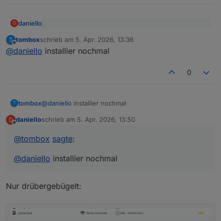
daniello
D
@
tombox
sagte
:
tombox
schrieb am
5. Apr. 2026, 13:36
T
zuletzt editiert von
Offline
Hmm .. zeigt bei beiden "false" an
@
daniello
GitHub version hat das jetzt
@
daniello
installier nochmal
0
tombox
@
daniello
installier nochmal
T
daniello
schrieb am
5. Apr. 2026, 13:50
D
zuletzt editiert von
Offline
@
tombox
sagte
:
@
daniello
installier nochmal
Nur drübergebügelt: