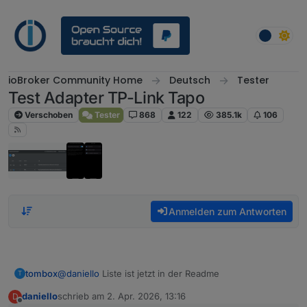
Weiter zum Inhalt
ioBroker Community Home
Deutsch
Tester
Test Adapter TP-Link Tapo
Verschoben
Tester
868
122
385.1k
106
Anmelden zum Antworten
tombox
@
daniello
Liste ist jetzt in der Readme
T
daniello
schrieb am
2. Apr. 2026, 13:16
D
zuletzt editiert von
Offline