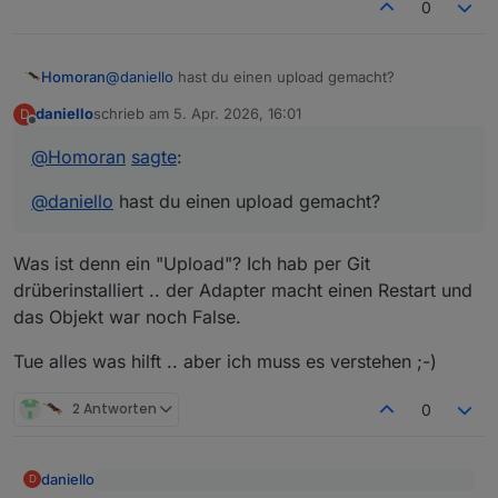
0
Homoran
@
daniello
hast du einen upload gemacht?
daniello
schrieb am
5. Apr. 2026, 16:01
D
zuletzt editiert von
Offline
@
Homoran
sagte
:
@
daniello
hast du einen upload gemacht?
Was ist denn ein "Upload"? Ich hab per Git
drüberinstalliert .. der Adapter macht einen Restart und
das Objekt war noch False.
Tue alles was hilft .. aber ich muss es verstehen ;-)
2 Antworten
0
daniello
D
@
Homoran
sagte
: