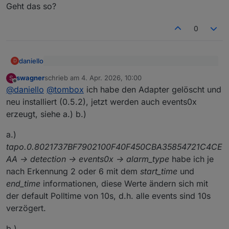
Geht das so?
0
daniello
D
@
tombox
sagte
:
swagner
schrieb am
4. Apr. 2026, 10:00
S
zuletzt editiert von
Offline
debug angeworfen .. runter vor die cam und wieder
@
daniello
dann mal ein debug log per mail
@
daniello
@
tombox
ich habe den Adapter gelöscht und
hoch .. und in eine mail kopiert.
tombox2020@gmail.com
neu installiert (0.5.2), jetzt werden auch events0x
Geht das so?
erzeugt, siehe a.) b.)
a.)
tapo.0.8021737BF7902100F40F450CBA35854721C4CE
AA -> detection -> events0x -> alarm_type
habe ich je
nach Erkennung 2 oder 6 mit dem
start_time
und
end_time
informationen, diese Werte ändern sich mit
der default Polltime von 10s, d.h. alle events sind 10s
verzögert.
b.)