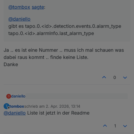
@
tombox
sagte
:
@
daniello
gibt es tapo.0.<id>.detection.events.0.alarm_type
tapo.0.<id>.alarmInfo.last_alarm_type
Ja .. es ist eine Nummer .. muss ich mal schauen was
dabei raus kommt .. finde keine Liste.
Danke
0
daniello
D
@
tombox
sagte
:
tombox
schrieb am
2. Apr. 2026, 13:14
T
zuletzt editiert von
Offline
Ja .. es ist eine Nummer .. muss ich mal schauen was
@
daniello
@
daniello
Liste ist jetzt in der Readme
dabei raus kommt .. finde keine Liste.
gibt es tapo.0.<id>.detection.events.0.alarm_type
Danke
tapo.0.<id>.alarmInfo.last_alarm_type
1