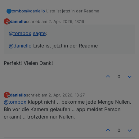
tombox
@
daniello
Liste ist jetzt in der Readme
T
daniello
schrieb am
2. Apr. 2026, 13:16
D
zuletzt editiert von
Offline
@
tombox
sagte
:
@
daniello
Liste ist jetzt in der Readme
Perfekt! Vielen Dank!
0
daniello
schrieb am
2. Apr. 2026, 13:27
D
zuletzt editiert von
Offline
@
tombox
klappt nicht .. bekomme jede Menge Nullen.
Bin vor die Kamera gelaufen .. app meldet Person
erkannt .. trotzdem nur Nullen.
0