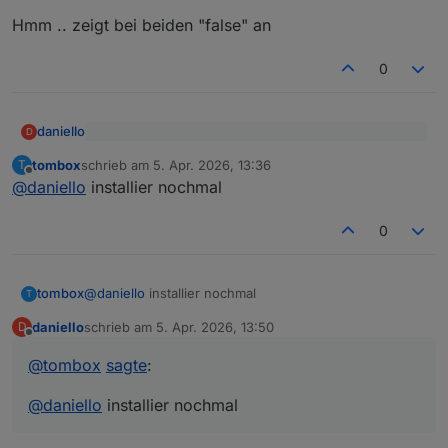
Hmm .. zeigt bei beiden "false" an
0
daniello
D
@
tombox
sagte
:
tombox
schrieb am
5. Apr. 2026, 13:36
T
zuletzt editiert von
Offline
Hmm .. zeigt bei beiden "false" an
@
daniello
GitHub version hat das jetzt
@
daniello
installier nochmal
0
tombox
@
daniello
installier nochmal
T
daniello
schrieb am
5. Apr. 2026, 13:50
D
zuletzt editiert von
Offline
@
tombox
sagte
:
@
daniello
installier nochmal