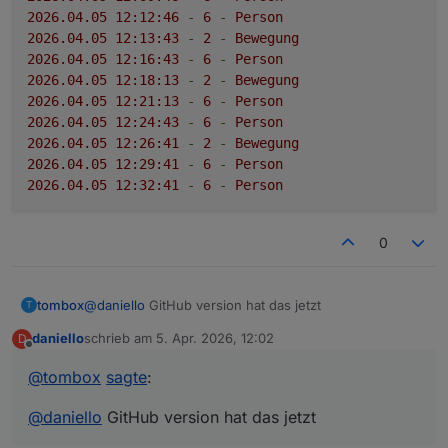
2026.04
.05
12
:12:46
-
6
-
Person
2026.04
.05
12
:13:43
-
2
-
Bewegung
2026.04
.05
12
:16:43
-
6
-
Person
2026.04
.05
12
:18:13
-
2
-
Bewegung
2026.04
.05
12
:21:13
-
6
-
Person
2026.04
.05
12
:24:43
-
6
-
Person
2026.04
.05
12
:26:41
-
2
-
Bewegung
2026.04
.05
12
:29:41
-
6
-
Person
2026.04
.05
12
:32:41
-
6
-
Person
0
tombox
@
daniello
GitHub version hat das jetzt
T
daniello
schrieb am
5. Apr. 2026, 12:02
D
zuletzt editiert von
Offline
@
tombox
sagte
:
@
daniello
GitHub version hat das jetzt