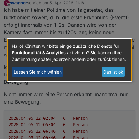
swagner
schrieb am
5. Apr. 2026, 11:18
S
zuletzt editiert von
Offline
Ich habe mit einer Polltime von 1s getestet, das
funktioniert soweit, d. h. die erste Erkennung (Event1)
erfolgt innerhalb von 1–2s. Danach wird von der
Kamera fast immer bis zu 120s lang keine neue
Erkennung vom gleichem Type durchgeführt. Ich nehme
Hallo! Könnten wir bitte einige zusätzliche Dienste für
mal an, dass die Kamera so funktioniert und das normal
Funktionalität & Analytics
aktivieren? Sie können Ihre
ist.
Zustimmung später jederzeit ändern oder zurückziehen.
Ich bin etwa 30 Minuten lang in diesem Raum
Lassen Sie mich wählen
Das ist ok
herumgelaufen und war die ganze Zeit über in
Bewegung.
Nicht immer wird eine Person erkannt, manchmal nur
eine Bewegung.
2026.04
.05
12
:02:04
-
6
-
Person
2026.04
.05
12
:05:04
-
6
-
Person
2026.04
.05
12
:06:46
-
6
-
Person
2026.04
.05
12
:09:46
-
6
-
Person