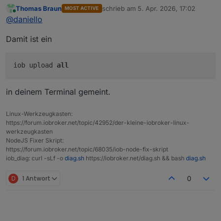
Thomas Braun
schrieb am
5. Apr. 2026, 17:02
MOST ACTIVE
zuletzt editiert von
Online
Was ist denn ein "Upload"? Ich hab per Git
@
daniello
hast du einen upload gemacht?
@
daniello
drüberinstalliert .. der Adapter macht einen Restart und
das Objekt war noch False.
Tue alles was hilft .. aber ich muss es verstehen ;-)
Damit ist ein
iob upload
all
in deinem Terminal gemeint.
Linux-Werkzeugkasten:
https://forum.iobroker.net/topic/42952/der-kleine-iobroker-linux-
werkzeugkasten
NodeJS Fixer Skript:
https://forum.iobroker.net/topic/68035/iob-node-fix-skript
iob_diag: curl -sLf -o
diag.sh
https://iobroker.net/diag.sh && bash
diag.sh
D
1 Antwort
0