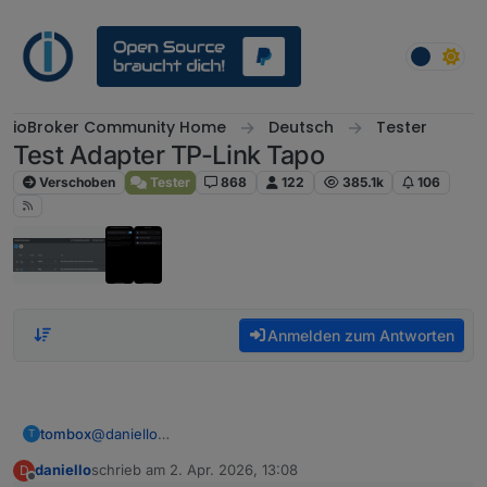
Weiter zum Inhalt
ioBroker Community Home
Deutsch
Tester
Test Adapter TP-Link Tapo
Verschoben
Tester
868
122
385.1k
106
Anmelden zum Antworten
tombox
@
daniello
T
gibt es tapo.0.<id>.detection.events.0.alarm_type
daniello
schrieb am
2. Apr. 2026, 13:08
D
tapo.0.<id>.alarmInfo.last_alarm_type
zuletzt editiert von
Offline