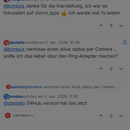
zuletzt editiert von
Offline
is die konfiguration des sirenen types deiner Kamera
alarmInfo -> alarm_type
@
tombox
danke für die Klarstellung, ich war so
hat nichts mit event alarm_typ zu tun
fokussiert auf
alarm_type
ich werde mal 1s testen
einfach austesten ob 1sek geht. man kann auch 0.5
sek einstellen
0
daniello
schrieb am
5. Apr. 2026, 10:38
D
zuletzt editiert von
Offline
@
tombox
vermisse einen Alive status per Camera ..
sollte ich das lieber über den Ping-Adapter machen?
0
daniello
@
tombox
vermisse einen Alive status per Camera ..
D
sollte ich das lieber über den Ping-Adapter machen?
tombox
schrieb am
5. Apr. 2026, 11:00
T
zuletzt editiert von
Offline
@
daniello
GitHub version hat das jetzt
D
1 Antwort
0