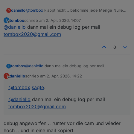
daniello
@
tombox
klappt nicht .. bekomme jede Menge Nullen.
D
Bin vor die Kamera gelaufen .. app meldet Person
tombox
schrieb am
2. Apr. 2026, 14:07
T
erkannt .. trotzdem nur Nullen.
zuletzt editiert von
Offline
@
daniello
dann mal ein debug log per mail
tombox2020@gmail.com
0
tombox
@
daniello
dann mal ein debug log per mail
T
tombox2020@gmail.com
daniello
schrieb am
2. Apr. 2026, 14:22
D
zuletzt editiert von
Offline
@
tombox
sagte
:
@
daniello
dann mal ein debug log per mail
tombox2020@gmail.com
debug angeworfen .. runter vor die cam und wieder
hoch .. und in eine mail kopiert.