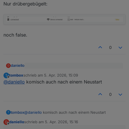
Nur drübergebügelt:
noch false.
0
daniello
D
@
tombox
sagte
:
tombox
schrieb am
5. Apr. 2026, 15:09
T
zuletzt editiert von
Offline
Nur drübergebügelt:
@
daniello
installier nochmal
@
daniello
komisch auch nach einem Neustart
0
noch false.
tombox
@
daniello
komisch auch nach einem Neustart
T
daniello
schrieb am
5. Apr. 2026, 15:16
D
zuletzt editiert von
Offline