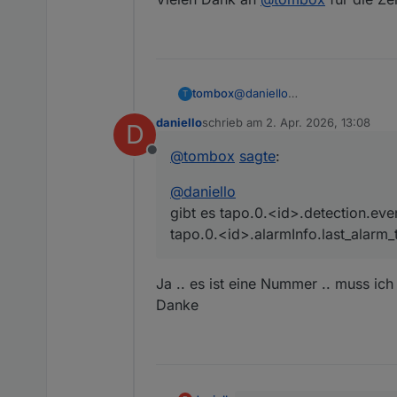
tombox
@
daniello
T
gibt es tapo.0.<id>.detection
daniello
schrieb am
2. Apr. 2026, 13:08
D
tapo.0.<id>.alarmInfo.last_al
zuletzt editiert von
@
tombox
sagte
:
Offline
@
daniello
gibt es tapo.0.<id>.detection.eve
tapo.0.<id>.alarmInfo.last_alarm_
Ja .. es ist eine Nummer .. muss ic
Danke