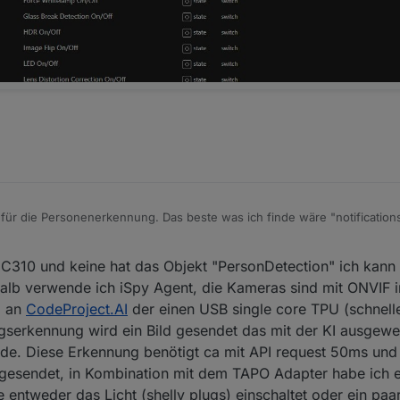
für die Personenerkennung. Das beste was ich finde wäre "notificatio
nung gesendet werden .. gibt es was Konkreteres?
C310 und keine hat das Objekt "PersonDetection" ich kann
b verwende ich iSpy Agent, die Kameras sind mit ONVIF ins
m an
CodeProject.AI
der einen USB single core TPU (schnell
serkennung wird ein Bild gesendet das mit der KI ausgewe
de. Diese Erkennung benötigt ca mit API request 50ms und 
 gesendet, in Kombination mit dem TAPO Adapter habe ich 
entweder das Licht (shelly plugs) einschaltet oder ein paa