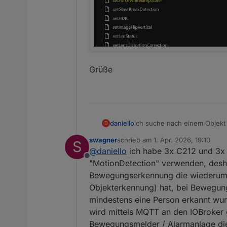
Grüße
daniello
ich suche nach einem Objekt 
D
diese nur bei Personenerken
swagner
schrieb am
1. Apr. 2026, 19:10
S
zuletzt editiert von
@
daniello
ich habe 3x C212 und 3x 
Offline
"MotionDetection" verwenden, deshal
Bewegungserkennung die wiederu
Objekterkennung) hat, bei Bewegung
mindestens eine Person erkannt wur
wird mittels MQTT an den IOBroker
Bewegungsmelder / Alarmanlage die 