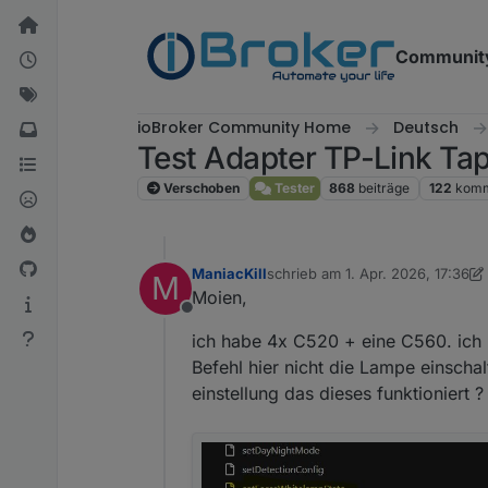
Weiter zum Inhalt
Communit
ioBroker Community Home
Deutsch
Test Adapter TP-Link Ta
Verschoben
Tester
868
beiträge
122
komm
ManiacKill
schrieb am
1. Apr. 2026, 17:36
M
zuletzt editiert von ManiacKill
4. 
Moien,
Offline
ich habe 4x C520 + eine C560. ich k
Befehl hier nicht die Lampe einsch
einstellung das dieses funktioniert ?