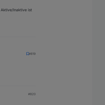
ktive/Inaktive ist
#819
Inaktive ist klar ..
#820