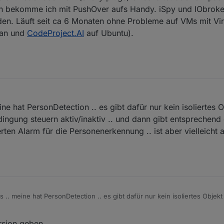
en bekomme ich mit PushOver aufs Handy. iSpy und IObroke
n. Läuft seit ca 6 Monaten ohne Probleme auf VMs mit Vir
ian und
CodeProject.AI
auf Ubuntu).
ne hat PersonDetection .. es gibt dafür nur kein isoliertes 
ingung steuern aktiv/inaktiv .. und dann gibt entsprechend
rten Alarm für die Personenerkennung .. ist aber vielleicht 
 .. meine hat PersonDetection .. es gibt dafür nur kein isoliertes Objekt
ngung steuern aktiv/inaktiv .. und dann gibt entsprechend dieser Bedi
 Alarm für die Personenerkennung .. ist aber vielleicht auch gar nicht 
ersion geben