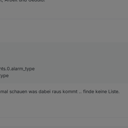
.events.0.alarm_type
arm_type
nts.0.alarm_type
type
h mal schauen was dabei raus kommt .. finde keine Liste.