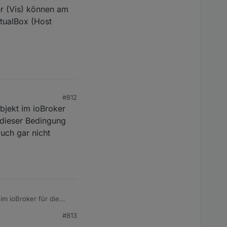
r (Vis) können am
tualBox (Host
#812
Objekt im ioBroker
 dieser Bedingung
auch gar nicht
 im ioBroker für die
ngung Alarme. Ich
#813
notwendig. Beste Grüße