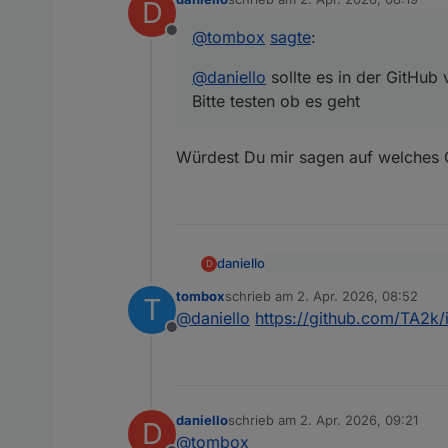
D
zuletzt editiert von
@
tombox
sagte
:
Offline
@
daniello
sollte es in der GitHub
Bitte testen ob es geht
Würdest Du mir sagen auf welches O
daniello
D
@
tombox
sagte
:
tombox
schrieb am
2. Apr. 2026, 08:52
T
zuletzt editiert von
Würdest Du mir sagen auf we
@
daniello
sollte es in der
@
daniello
https://github.com/TA2k
Bitte testen ob es geht
Offline
daniello
schrieb am
2. Apr. 2026, 09:21
D
zuletzt editiert von
@
tombox