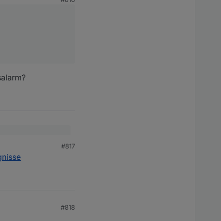
salarm?
#817
rm?
gnisse
#818