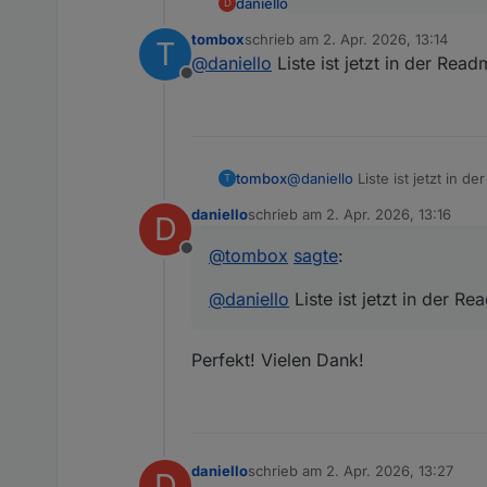
daniello
D
@
tombox
sagte
:
tombox
schrieb am
2. Apr. 2026, 13:14
T
zuletzt editiert von
Ja .. es ist eine Nummer .. m
@
daniello
@
daniello
Liste ist jetzt in der Rea
Danke
gibt es tapo.0.<id>.detect
Offline
tapo.0.<id>.alarmInfo.last
tombox
@
daniello
Liste ist jetzt in d
T
daniello
schrieb am
2. Apr. 2026, 13:16
D
zuletzt editiert von
@
tombox
sagte
:
Offline
@
daniello
Liste ist jetzt in der R
Perfekt! Vielen Dank!
daniello
schrieb am
2. Apr. 2026, 13:27
D
zuletzt editiert von