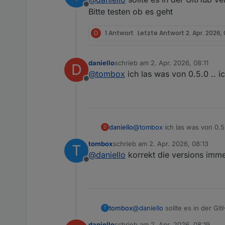
Offline
Bitte testen ob es geht
D
1 Antwort
Letzte Antwort
2. Apr. 2026, 
daniello
schrieb am
2. Apr. 2026, 08:11
D
zuletzt editiert von
@
tombox
ich las was von 0.5.0 .. 
Offline
daniello
@
tombox
ich las was von 0.5
D
tombox
schrieb am
2. Apr. 2026, 08:13
T
zuletzt editiert von
@
daniello
korrekt die versions immer
Offline
tombox
@
daniello
sollte es in der Gi
T
Bitte testen ob es geht
daniello
schrieb am
2. Apr. 2026, 08:19