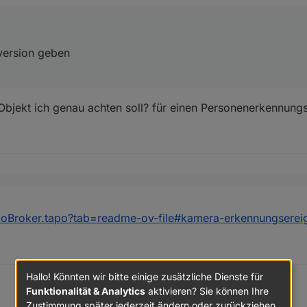
 version geben
bjekt ich genau achten soll? für einen Personenerkennung
lches Objekt ich genau achten soll? für einen Personenerkennungsala
 GitHub version geben
/ioBroker.tapo?tab=readme-ov-file#kamera-erkennungserei
Hallo! Könnten wir bitte einige zusätzliche Dienste für
Funktionalität & Analytics
aktivieren? Sie können Ihre
Zustimmung später jederzeit ändern oder zurückziehen.