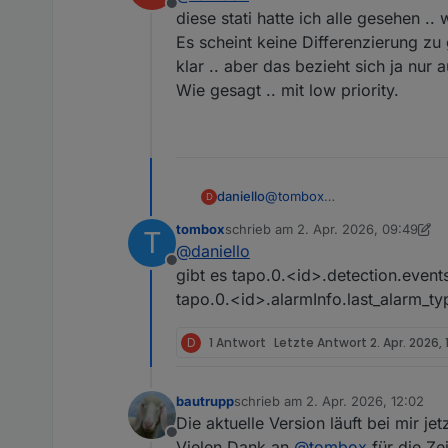
Offline
diese stati hatte ich alle gesehen ..
Es scheint keine Differenzierung z
klar .. aber das bezieht sich ja nur a
Wie gesagt .. mit low priority.
daniello
@
tombox
D
diese stati hatte ich alle ges
tombox
schrieb am
2. Apr. 2026, 09:49
T
Es scheint keine Differenzie
zuletzt editiert von tombox
4. Feb. 
@
daniello
aber das bezieht sich ja nur 
Offline
Wie gesagt .. mit low priority.
gibt es tapo.0.<id>.detection.event
tapo.0.<id>.alarmInfo.last_alarm_ty
D
1 Antwort
Letzte Antwort
2. Apr. 2026, 
bautrupp
schrieb am
2. Apr. 2026, 12:02
zuletzt editiert von
Die aktuelle Version läuft bei mir j
Offline
Vielen Dank an
@
tombox
für die Ze