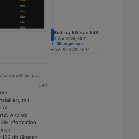
Beitrag 818 von 868
2. Apr. 2026, 09:21
39 ungelesen
29. Juli 2026, 19:47
ns" auszuwählen, da
#811
 nur
talliert, mit
e AI
rtet wird ob
die Information
einen
r 120 db Sirenen