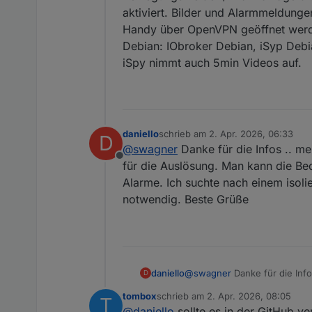
aktiviert. Bilder und Alarmmeldung
Handy über OpenVPN geöffnet werde
Debian: IObroker Debian, iSyp Deb
iSpy nimmt auch 5min Videos auf.
daniello
schrieb am
2. Apr. 2026, 06:33
D
zuletzt editiert von
@
swagner
Danke für die Infos .. mei
Offline
für die Auslösung. Man kann die Bed
Alarme. Ich suchte nach einem isolie
notwendig. Beste Grüße
daniello
@
swagner
Danke für die Infos
D
Auslösung. Man kann die Bedi
tombox
schrieb am
2. Apr. 2026, 08:05
T
suchte nach einem isolierten
zuletzt editiert von
@
daniello
sollte es in der GitHub v