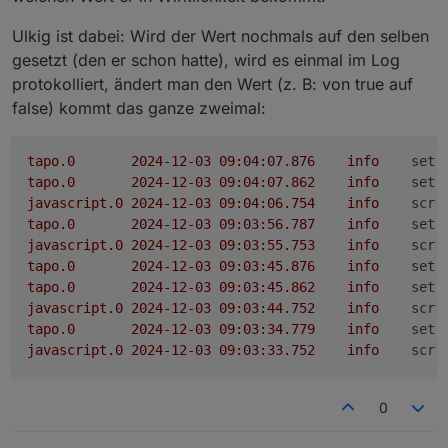
Ulkig ist dabei: Wird der Wert nochmals auf den selben
gesetzt (den er schon hatte), wird es einmal im Log
protokolliert, ändert man den Wert (z. B: von true auf
false) kommt das ganze zweimal:
tapo.0
2024-12-03 09:04:07.876	
info
setP
tapo.0
2024-12-03 09:04:07.862	
info
setP
javascript.0
2024-12-03 09:04:06.754	
info
scri
tapo.0
2024-12-03 09:03:56.787	
info
setP
javascript.0
2024-12-03 09:03:55.753	
info
scri
tapo.0
2024-12-03 09:03:45.876	
info
setP
tapo.0
2024-12-03 09:03:45.862	
info
setP
javascript.0
2024-12-03 09:03:44.752	
info
scri
tapo.0
2024-12-03 09:03:34.779	
info
setP
javascript.0
2024-12-03 09:03:33.752	
info
scri
0