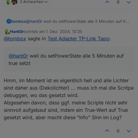
2 Antworten
0
Ich verändere keine Farbe oder so. Ich habe von Tapo
tapo.0 2024-12-01 14:15:02.290	info	setPower
nur 5 Zwischenstecker.
tapo.0 2024-12-01 14:15:02.285	info	setPower
tapo.0 2024-12-01 14:15:02.267	info	setPower
tapo.0 2024-12-01 14:10:02.309	info	setPower
tombox
@
hant0r
weil du setPowerState alle 5 Minuten auf true
T
tapo.0 2024-12-01 14:10:02.305	info	setPower
setzt
Hant0r
schrieb am
1. Dez. 2024, 13:35
tapo.0 2024-12-01 14:10:02.300	info	setPower
zuletzt editiert von
Offline
@
tombox
sagte in
Test Adapter TP-Link Tapo
:
tapo.0 2024-12-01 14:05:02.296	info	setPower
tapo.0 2024-12-01 14:05:02.289	info	setPower
tapo.0 2024-12-01 14:05:02.275	info	setPower
@
hant0r
weil du setPowerState alle 5 Minuten auf
tapo.0 2024-12-01 14:00:02.381	info	setPower
tapo.0 2024-12-01 14:00:02.379	info	setPower
true setzt
Hmm, im Moment ist es eigentlich hell und alle Lichter
sind daher aus (Dekolichter) ... muss ich mal die Scritpe
debuggen, wo das gesetzt wird.
Abgesehen davon, dass ggf. meine Scripte nicht sehr
sinnvoll aufgebaut sind, indem ein True-Wert auf True
gesetzt wird, aber macht diese "Info" Sinn im Log?
0