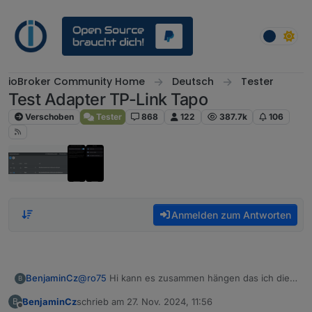
Weiter zum Inhalt
ioBroker Community Home
Deutsch
Tester
Test Adapter TP-Link Tapo
Verschoben
Tester
868
122
387.7k
106
Anmelden zum Antworten
@
ro75
Hi kann es zusammen hängen das ich die
BenjaminCz
B
Konten von TPLInk und Tapo Fusioniert habe ? Ich
BenjaminCz
schrieb am
27. Nov. 2024, 11:56
B
habe aktuell ein Tapo Konto mit der Tapo Android
Funktionieren bei allen anderen die Steckdosen
zuletzt editiert von
Offline