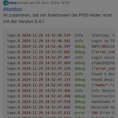
tapo.0

mbw
schrieb am
29. Nov. 2024, 14:00
M
bitte 0.4.1 testen
zuletzt editiert von
Offline
2024-11-23 21:29:13.857 debug Handshake 1 cook
@
tombox
tapo.0

Hi zusammen, bei mir funktioniert die P100 leider nicht
2024-11-23 21:29:13.856 debug Received request
mit der Version 0.4.1
tapo.0

2024-11-23 21:29:13.845 debug Trying new habds
tapo.0

tapo
.0
2024
-11
-29
14
:
52
:
46.529
	info	starting. 
2024-11-23 21:29:13.845 debug Detected KLAP de
tapo
.0
2024
-11
-29
14
:
52
:
46.581
	info	Login tp TAPO App

tapo.0

tapo
.0
2024
-11
-29
14
:
52
:
46.597
debug
	QNPZ/
8
BSviD1
2024-11-23 21:29:13.845 info Trying KLAP Auth

tapo.0

tapo
.0
2024
-11
-29
14
:
52
:
47.005
debug
	{
"error_code
2024-11-23 21:29:13.845 debug Received Handsha
tapo
.0
2024
-11
-29
14
:
52
:
47.007
	info	Login succesfull

tapo.0

tapo
.0
2024
-11
-29
14
:
52
:
47.009
debug
	yfoQzXVQIYQWjRDZuXyppQ==

2024-11-23 21:29:13.823 debug Handshake P100 o
tapo
.0
2024
-11
-29
14
:
52
:
47.229
debug
	{
"error_code
tapo.0

tapo
.0
2024
-11
-29
14
:
52
:
47.231
	info	Found 
1
 devic
2024-11-23 21:29:13.823 info Constructing P110
tapo
.0
2024
-11
-29
14
:
52
:
47.233
debug
	Found device
tapo.0

tapo
.0
2024
-11
-29
14
:
52
:
47.493
debug
	{
"hwVer"
:
"1.
2024-11-23 21:29:13.779 debug Constructing P10
tapo
.0
2024
-11
-29
14
:
52
:
47.496
	info	Init device 
tapo.0

tapo
.0
2024
-11
-29
14
:
52
:
47.498
debug
	Constructing
2024-11-23 21:29:13.779 info Init device 80223
tapo
.0
2024
-11
-29
14
:
52
:
47.578
debug
	Handshake P1
tapo.0

2024-11-23 21:29:13.778 debug {"hwVer":"1.0",
tapo
.0
2024
-11
-29
14
:
52
:
47.626
debug
	Received Ha
tapo.0

tapo
.0
2024
-11
-29
14
:
52
:
47.631
error
106
 Error Co
2024-11-23 21:29:13.560 debug Found device 802