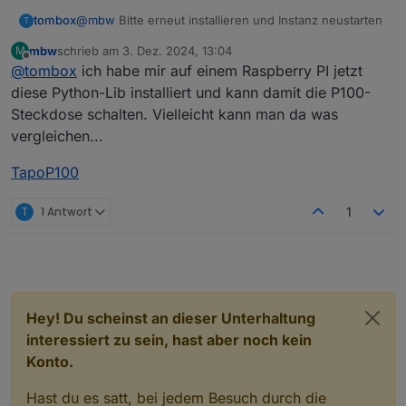
tombox
@
mbw
Bitte erneut installieren und Instanz neustarten
T
mbw
schrieb am
3. Dez. 2024, 13:04
M
zuletzt editiert von
Offline
@
tombox
ich habe mir auf einem Raspberry PI jetzt
diese Python-Lib installiert und kann damit die P100-
Steckdose schalten. Vielleicht kann man da was
vergleichen...
TapoP100
T
1 Antwort
1
Hey! Du scheinst an dieser Unterhaltung
interessiert zu sein, hast aber noch kein
Konto.
Hast du es satt, bei jedem Besuch durch die