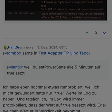
0
Hant0r
schrieb am
3. Dez. 2024, 08:15
zuletzt editiert von
Offline
@
tombox
sagte in
Test Adapter TP-Link Tapo
:
@
hant0r
weil du setPowerState alle 5 Minuten auf
true setzt
Ich habe eben nochmal etwas rumprobiert, weil ich
micht gewundert hatte nur "true" Werte im Log zu
haben. Und tatsächlich, im Log wird immer
protokolliert, dass der Wert auf true gesetzt wird. Egal
welchen Wert er in Wirklichkeit bekommt.