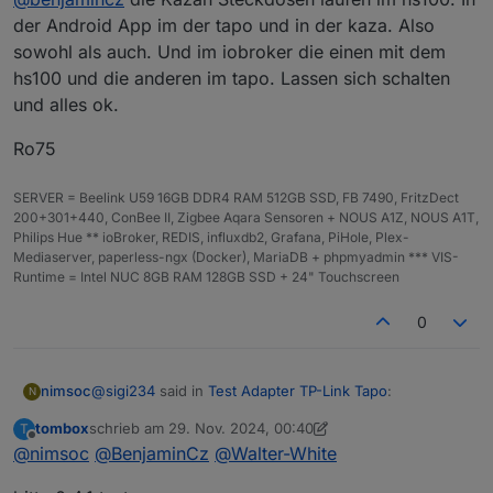
datenpunkt unter remote passiert einfach nix.
der Android App im der tapo und in der kaza. Also
sowohl als auch. Und im iobroker die einen mit dem
hs100 und die anderen im tapo. Lassen sich schalten
und alles ok.
Ro75
SERVER = Beelink U59 16GB DDR4 RAM 512GB SSD, FB 7490, FritzDect
200+301+440, ConBee II, Zigbee Aqara Sensoren + NOUS A1Z, NOUS A1T,
Philips Hue ** ioBroker, REDIS, influxdb2, Grafana, PiHole, Plex-
Mediaserver, paperless-ngx (Docker), MariaDB + phpmyadmin *** VIS-
Runtime = Intel NUC 8GB RAM 128GB SSD + 24" Touchscreen
0
@
sigi234
said in
Test Adapter TP-Link Tapo
:
nimsoc
N
tombox
schrieb am
29. Nov. 2024, 00:40
T
zuletzt editiert von tombox
Offline
@
nimsoc
@
@
BenjaminCz
nimsoc
@
Walter-White
Hi, sorry, hier nochmal der 'debug' Log für
Bitte benutzt die Code Tags Funktion ->
</>
@
tombox