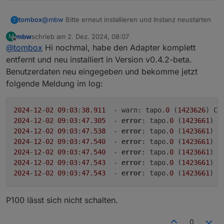
tombox
@
mbw
Bitte erneut installieren und Instanz neustarten
T
mbw
schrieb am
2. Dez. 2024, 08:07
M
zuletzt editiert von
Offline
@
tombox
Hi nochmal, habe den Adapter komplett
entfernt und neu installiert in Version v0.4.2-beta.
Benutzerdaten neu eingegeben und bekomme jetzt
folgende Meldung im log:
2024
-
12
-
02
09
:
03
:
38.911
  - warn: tapo.
0
 (
1423626
) Co
2024
-
12
-
02
09
:
03
:
47.305
  - 
error
: tapo.
0
 (
1423661
) 
1
2024
-
12
-
02
09
:
03
:
47.538
  - 
error
: tapo.
0
 (
1423661
) 
2
2024
-
12
-
02
09
:
03
:
47.540
  - 
error
: tapo.
0
 (
1423661
) T
2024
-
12
-
02
09
:
03
:
47.540
  - 
error
: tapo.
0
 (
1423661
) K
2024
-
12
-
02
09
:
03
:
47.543
  - 
error
: tapo.
0
 (
1423661
2024
-
12
-
02
09
:
03
:
47.543
  - 
error
: tapo.
0
 (
1423661
) 
5
P100 lässt sich nicht schalten.
0