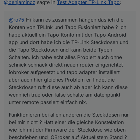
@
benjamincz
sagte in
Test Adapter TP-Link Tapo
:
app und dort habe ich die TP-Link Steckdosen und
nur bei mir nicht ? Hatt einer die gleiche
die Tapo Steckdosen und kann beide Typen
Konstelation wie ich mit der Firmware der
Schalten. Ich habe echt alles Probiert auch ohne
Steckdose wie oben beschrieben und IOBroker
@
ro75
Hi kann es zusammen hängen das ich die
schnick schnack direkt neuen router eingerichtet
auf Aktuellstem Stand ?
iobroker aufgesetzt und tapo adapter installiert
Konten von TPLInk und Tapo Fusioniert habe ? Ich
aber auch hier gleiches Problem er findet die
habe aktuell ein Tapo Konto mit der Tapo Android
Steckdosen ruft diese auch ab aber ich kann
app und dort habe ich die TP-Link Steckdosen und
diese wenn ich true oder false schalte am
die Tapo Steckdosen und kann beide Typen
datenpunkt unter remote passiert einfach nix.
Schalten. Ich habe echt alles Probiert auch ohne
schnick schnack direkt neuen router eingerichtet
iobroker aufgesetzt und tapo adapter installiert
aber auch hier gleiches Problem er findet die
Steckdosen ruft diese auch ab aber ich kann diese
wenn ich true oder false schalte am datenpunkt
unter remote passiert einfach nix.
Funktionieren bei allen anderen die Steckdosen nur
bei mir nicht ? Hatt einer die gleiche Konstelation
wie ich mit der Firmware der Steckdose wie oben
beschrieben und IOBroker auf Aktuellstem Stand ?