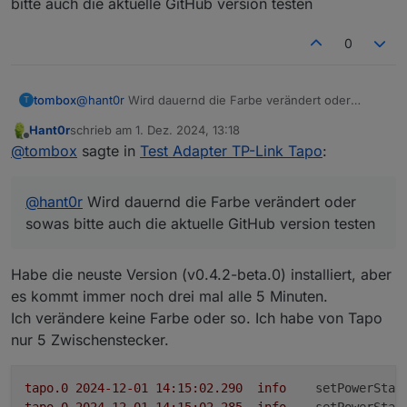
bitte auch die aktuelle GitHub version testen
Habe ich installiert. Dennoch wird das Log zugesamt :D
0
tapo.0 2024-11-29 21:00:02.365	info	true

tapo.0 2024-11-29 21:00:02.356	info	true

Hatte eben auch das hier
tapo.0 2024-11-29 20:55:02.309	info	true

tombox
@
hant0r
Wird dauernd die Farbe verändert oder
T
tapo.0 2024-11-29 20:55:02.302	info	true

sowas bitte auch die aktuelle GitHub version testen
Hant0r
schrieb am
1. Dez. 2024, 13:18
tapo.0 2024-11-29 20:50:02.220	info	true

zuletzt editiert von
Offline
tapo.0 2024-11-29 20:50:02.207	info	true

@
tombox
sagte in
Test Adapter TP-Link Tapo
:
Aber die Namen sind nun bei der DPs drin 😇 .. mega -
tapo.0 2024-11-29 20:45:02.534	info	true

vielen Dank 😘👏
@
hant0r
Wird dauernd die Farbe verändert oder
sowas bitte auch die aktuelle GitHub version testen
Habe die neuste Version (v0.4.2-beta.0) installiert, aber
es kommt immer noch drei mal alle 5 Minuten.
Ich verändere keine Farbe oder so. Ich habe von Tapo
nur 5 Zwischenstecker.
tapo.0
2024-12-01 14:15:02.290	
info
setPowerStat