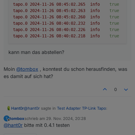
2024-11-23 21:29:12.996 debug yfoQzXVQIYQWjRDZ
tapo.0
2024-11-26 08:45:02.265	
info
true
tapo.0

tapo.0
2024-11-26 08:45:02.263	
info
true
2024-11-23 21:29:12.995 info Login succesfull

tapo.0
2024-11-26 08:45:02.260	
info
true
tapo.0

tapo.0
2024-11-26 08:40:02.232	
info
true
2024-11-23 21:29:12.995 debug {"error_code":0
tapo.0
2024-11-26 08:40:02.226	
info
true
tapo.0

tapo.0
2024-11-26 08:40:02.218	
info
true
2024-11-23 21:29:12.716 debug Nu5mbssUcSfg778x
tapo.0

2024-11-23 21:29:12.671 info Login tp TAPO App
kann man das abstellen?
tapo.0

2024-11-23 21:29:12.652 info starting. Versio
tapo.0

Moin
@
tombox
, konntest du schon herausfinden, was
2024-11-23 21:29:12.522 debug Plugin sentry In
es damit auf sich hat?
tapo.0

2024-11-23 21:29:12.510 debug States connected
0
tapo.0

2024-11-23 21:29:12.463 debug States create Us
tapo.0

2024-11-23 21:29:12.462 debug States create Sy
@
hant0r
sagte in
Test Adapter TP-Link Tapo
:
Hant0r
tapo.0

2024-11-23 21:29:12.458 debug Redis States: Us
tombox
schrieb am
29. Nov. 2024, 20:28
T
zuletzt editiert von
Offline
tapo.0

@
hant0r
bitte mit 0.4.1 testen
Und was mir noch aufgefallen ist, kann es sein,
2024-11-23 21:29:12.448 debug Objects connecte
dass der Adapter es gar nicht mag, wenn ein
tapo.0
