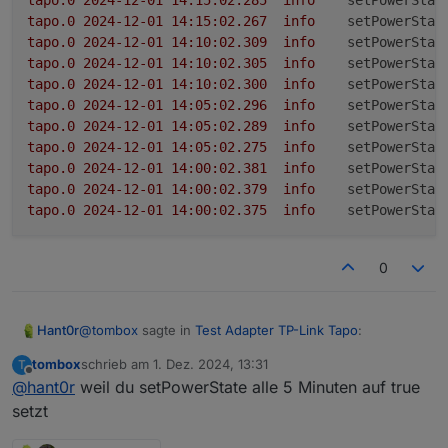
tapo.0
2024-12-01 14:15:02.285	
info
setPowerStat
tapo.0
2024-12-01 14:15:02.267	
info
setPowerStat
tapo.0
2024-12-01 14:10:02.309	
info
setPowerStat
tapo.0
2024-12-01 14:10:02.305	
info
setPowerStat
tapo.0
2024-12-01 14:10:02.300	
info
setPowerStat
tapo.0
2024-12-01 14:05:02.296	
info
setPowerStat
tapo.0
2024-12-01 14:05:02.289	
info
setPowerStat
tapo.0
2024-12-01 14:05:02.275	
info
setPowerStat
tapo.0
2024-12-01 14:00:02.381	
info
setPowerStat
tapo.0
2024-12-01 14:00:02.379	
info
setPowerStat
tapo.0
2024-12-01 14:00:02.375	
info
setPowerStat
0
@
tombox
sagte in
Test Adapter TP-Link Tapo
:
Hant0r
tombox
schrieb am
1. Dez. 2024, 13:31
T
zuletzt editiert von
Offline
@
hant0r
weil du setPowerState alle 5 Minuten auf true
@
hant0r
Wird dauernd die Farbe verändert oder
sowas bitte auch die aktuelle GitHub version
setzt
Habe die neuste Version (v0.4.2-beta.0) installiert, aber
testen
es kommt immer noch drei mal alle 5 Minuten.