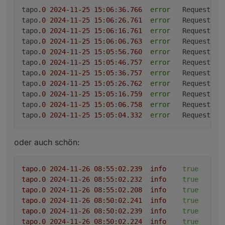
2024-11-23 21:29:13.537 debug Trying new habds
tapo.0 2024-11-26 08:40:02.232	info	true

tapo
.0
2024
-11
-25
15
:
06
:
36.766
error
	Request fa
tapo.0

tapo.0 2024-11-26 08:40:02.226	info	true

tapo
.0
2024
-11
-25
15
:
06
:
26.761
error
	Request fa
2024-11-23 21:29:13.537 debug Detected KLAP de
tapo.0

tapo
.0
2024
-11
-25
15
:
06
:
16.761
error
	Request fa
2024-11-23 21:29:13.537 info Trying KLAP Auth

tapo
.0
2024
-11
-25
15
:
06
:
06.763
error
	Request fa
tapo.0

tapo
.0
2024
-11
-25
15
:
05
:
56.760
error
	Request fa
2024-11-23 21:29:13.537 debug Received Handsha
tapo
.0
2024
-11
-25
15
:
05
:
46.757
error
	Request fa
tapo.0

tapo
.0
2024
-11
-25
15
:
05
:
36.757
error
	Request fa
2024-11-23 21:29:13.515 debug Handshake P100 o
tapo
.0
2024
-11
-25
15
:
05
:
26.762
error
	Request fa
tapo.0

tapo
.0
2024
-11
-25
15
:
05
:
16.759
error
	Request fa
2024-11-23 21:29:13.515 info Constructing P110
tapo
.0
2024
-11
-25
15
:
05
:
06.758
error
	Request fa
tapo.0

tapo
.0
2024
-11
-25
15
:
05
:
04.332
error
	Request fa
2024-11-23 21:29:13.421 debug Constructing P10
tapo.0

2024-11-23 21:29:13.420 info Init device 80225
oder auch schön:
tapo.0

2024-11-23 21:29:13.419 debug {"hwVer":"1.0",
tapo.0

tapo.0
2024-11-26 08:55:02.239	
info
true
2024-11-23 21:29:13.184 debug Found device 802
tapo.0
2024-11-26 08:55:02.232	
info
true
tapo.0

tapo.0
2024-11-26 08:55:02.208	
info
true
2024-11-23 21:29:13.183 info Found 2 devices

tapo.0
2024-11-26 08:50:02.241	
info
true
tapo.0

tapo.0
2024-11-26 08:50:02.239	
info
true
2024-11-23 21:29:13.183 debug {"error_code":0
tapo.0

tapo.0
2024-11-26 08:50:02.224	
info
true