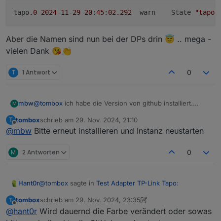
tapo
.0
2024
-
11
-
29
20
:
45
:
02.292
	warn	State 
"tapo.
Aber die Namen sind nun bei der DPs drin 😇 .. mega -
vielen Dank 😘👏
T
1 Antwort
0
mbw
@
tombox
ich habe die Version von github installiert.
M
Firmware ist auf dem neuesten Stand.
tombox
schrieb am
29. Nov. 2024, 21:10
T
zuletzt editiert von
Offline
@
mbw
Bitte erneut installieren und Instanz neustarten
M
2 Antworten
0
@
tombox
sagte in
Test Adapter TP-Link Tapo
:
Hant0r
tombox
schrieb am
29. Nov. 2024, 23:35
T
zuletzt editiert von tombox
Offline
@
hant0r
Wird dauernd die Farbe verändert oder sowas
@
hant0r
bitte mit 0.4.1 testen