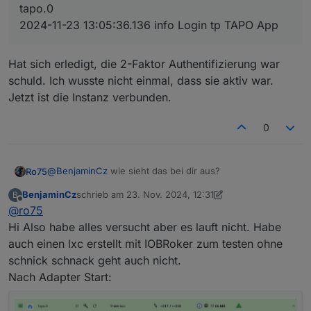
tapo.0
2024-11-23 13:05:36.136 info Login tp TAPO App
Hat sich erledigt, die 2-Faktor Authentifizierung war
schuld. Ich wusste nicht einmal, dass sie aktiv war.
Jetzt ist die Instanz verbunden.
0
@
BenjaminCz
wie sieht das bei dir aus?
Ro75
BenjaminCz
schrieb am
23. Nov. 2024, 12:31
B
zuletzt editiert von BenjaminCz
Offline
@
ro75
Also ich habe heute Teile der Weihnachtsbeleuchtung
Hi Also habe alles versucht aber es lauft nicht. Habe
installiert. Dafür auch paar TAPO-P100 Steckdosen. 3
auch einen lxc erstellt mit IOBRoker zum testen ohne
hatten noch die FW 1.4.10 drauf und sprangen nicht an.
WICHTIG. Ich hatte das schon in anderen Post
schnick schnack geht auch nicht.
Aktualisiert auf 1.5.5 und dann liefen die.
ABER. Auch ich
geschrieben. Der Adapter muss eine Aktivität > 30
Nach Adapter Start:
habe die Meldungen im Log.
Ich musste den Adapter
aufweisen, sonst kann nichts geschaltet werden. Ggfs.
Aber mit der 0.3.3 geht es definitiv. Wie beim alten
nochmal anhalten, warten und dann neu starten. Die
musst du die Prozedur deaktivieren, warten, aktivieren
Moped. Springt nicht gleich an.
Meldungen kamen zwar auch, ABER ich kann die
mehrfach wiederholen.
Ro75.