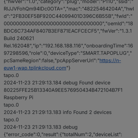
{"hwVer":"1.0","category":"plug","model":"P110","ssid":"
RlJJVFohQm94IDc0OTA=","mac":"48225464204A","hwI
d":"2FB30EF5BF920C44099401D396C6B55B","fwId":"
00000000000000000000000000000000","oemId":"18
BDC6C734AF8407B3EF871EACFCECF5","fwVer":"1.3.1
Build 240621
Rel.162048","ip":"192.168.188.116","onboardingTime":16
97298596,"role":0,"deviceType":"SMART.TAPOPLUG","
pcSameRegion":false,"pcAppServerUrl":"
https://n-
euw1-wap.tplinkcloud.com
"}
tapo.0
2024-11-23 21:29:13.184 debug Found device
80225FFE25B13340A9EE576950434B472104B7F1
Raspberry Pi
tapo.0
2024-11-23 21:29:13.183 info Found 2 devices
tapo.0
2024-11-23 21:29:13.183 debug
{"error_code":0,"result":{"totalNum":2,"deviceList":