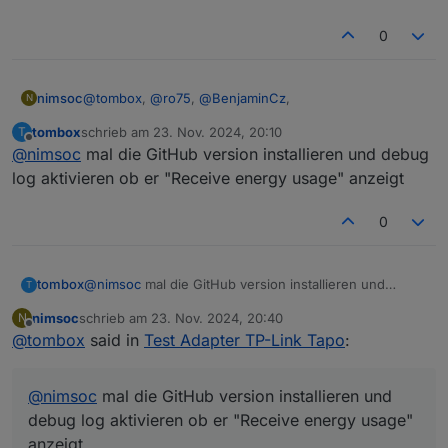
0
@
tombox
,
@
ro75
,
@
BenjaminCz
,
nimsoc
N
tombox
schrieb am
23. Nov. 2024, 20:10
T
danke für die Tips und Anregungen.
zuletzt editiert von
Offline
@
nimsoc
mal die GitHub version installieren und debug
Kann sein dass man im Adapter den Stromverbrauch
log aktivieren ob er "Receive energy usage" anzeigt
der P110 nach wie vor nicht lesen kann?
Wäre ziemlich schade, weil der Adapter sonst
0
benutzerfreundlich, stabil und durchdacht zu sein
scheint.
tombox
@
nimsoc
mal die GitHub version installieren und
T
debug log aktivieren ob er "Receive energy usage"
nimsoc
schrieb am
23. Nov. 2024, 20:40
N
anzeigt
zuletzt editiert von
Offline
@
tombox
said in
Test Adapter TP-Link Tapo
:
@
nimsoc
mal die GitHub version installieren und
debug log aktivieren ob er "Receive energy usage"
anzeigt