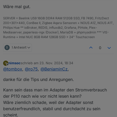
Wäre mal gut.
SERVER = Beelink U59 16GB DDR4 RAM 512GB SSD, FB 7490, FritzDect
200+301+440, ConBee II, Zigbee Aqara Sensoren + NOUS A1Z, NOUS A1T,
Philips Hue ** ioBroker, REDIS, influxdb2, Grafana, PiHole, Plex-
Mediaserver, paperless-ngx (Docker), MariaDB + phpmyadmin *** VIS-
Runtime = Intel NUC 8GB RAM 128GB SSD + 24" Touchscreen
B
1 Antwort
0
nimsoc
schrieb am
23. Nov. 2024, 18:34
N
zuletzt editiert von
Offline
@
tombox
,
@
ro75
,
@
BenjaminCz
,
danke für die Tips und Anregungen.
Kann sein dass man im Adapter den Stromverbrauch
der P110 nach wie vor nicht lesen kann?
Wäre ziemlich schade, weil der Adapter sonst
benutzerfreundlich, stabil und durchdacht zu sein
scheint.