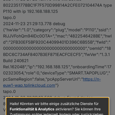
8022351778BC1F7F570D99814A2CFE072104474A type
P110 with ip 192.168.188.125
tapo.0
2024-11-23 21:29:13.778 debug
{"hwVer":"1.0","category":"plug","model":"P110","ssid":"
RlJJVFohQm94IDc0OTA=","mac":"4822546428BE","hwI
d":"2FB30EF5BF920C44099401D396C6B55B","fwId":"
00000000000000000000000000000000","oemId":"18
BDC6C734AF8407B3EF871EACFCECF5","fwVer":"1.3.1
Build 240621
Rel.162048","ip":"192.168.188.125","onboardingTime":17
02323054,"role":0,"deviceType":"SMART.TAPOPLUG","
pcSameRegion":false,"pcAppServerUrl":"
https://n-
euw1-wap.tplinkcloud.com
"}
tapo.0
2024-11-23 21:29:13.560 debug Found device
8022351778BC1F7F570D99814A2CFE072104474A
Hallo! Könnten wir bitte einige zusätzliche Dienste für
Funktionalität & Analytics
aktivieren? Sie können Ihre
VFYgRWNrZQ==
Zustimmung später jederzeit ändern oder zurückziehen.