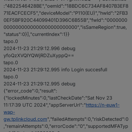
:"4822546428BE","oemId":"18BDC6C734AF8407B3EF8
71EACFCECF5","deviceModel":"P110(EU)","hwId":"2FB3
0EF5BF920C44099401D396C6B55B","fwId":"0000000
0000000000000000000000000","isSameRegion":true,
"status":0}],"currentIndex":1}}
tapo.0
2024-11-23 21:29:12.996 debug
yfoQzXVQIYQWjRDZuXyppQ==
tapo.0
2024-11-23 21:29:12.995 info Login succesfull
tapo.0
2024-11-23 21:29:12.995 debug
{"error_code":0,"result":
{"lockedMinutes":0,"lastCheckDate":"Sat Nov 23
11:17:39 UTC 2024","appServerUrl":"
https://n-euw1-
wap-
gw.tplinkcloud.com
","failedAttempts":0,"riskDetected":0
,"remainAttempts":0,"errorCode":"0","supportedMFATyp