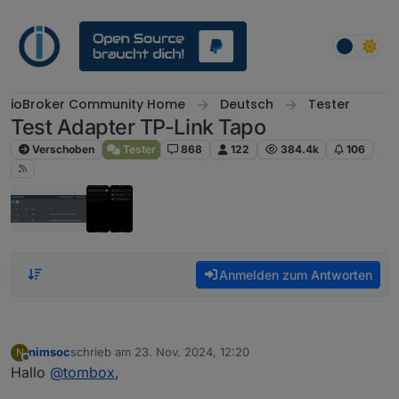
Weiter zum Inhalt
ioBroker Community Home
Deutsch
Tester
Test Adapter TP-Link Tapo
Verschoben
Tester
868
122
384.4k
106
Anmelden zum Antworten
nimsoc
schrieb am
23. Nov. 2024, 12:20
N
zuletzt editiert von
Offline
Hallo
@
tombox
,