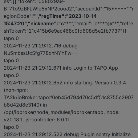
es":[],"token":"058029a9-
BT7To9zBFLWlo5xNP2cooJ2","accountId":"15*****","r
egionCode":"
","regTime":"2023-10-14
15:47:20","nickname":"c
***","email":"c****@**","refre
shToken":"21c415b6e9ac468c9fd608d5e2fb7737"}}
tapo.0
2024-11-23 21:29:12.716 debug
Nu5mbssUcSfg778xhNYYFw==
tapo.0
2024-11-23 21:29:12.671 info Login tp TAPO App
tapo.0
2024-11-23 21:29:12.652 info starting. Version 0.3.4
(non-npm:
TA2k/ioBroker.tapo#0eb45d794d70c5df51c8755c2907
b8d42d8e3140) in
/opt/iobroker/node_modules/iobroker.tapo, node:
v20.18.1, js-controller: 6.0.11
tapo.0
2024-11-23 21:29:12.522 debug Plugin sentry Initialize