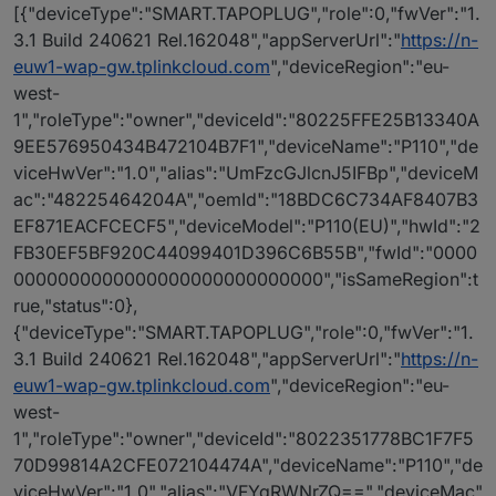
[{"deviceType":"SMART.TAPOPLUG","role":0,"fwVer":"1.
3.1 Build 240621 Rel.162048","appServerUrl":"
https://n-
euw1-wap-gw.tplinkcloud.com
","deviceRegion":"eu-
west-
1","roleType":"owner","deviceId":"80225FFE25B13340A
9EE576950434B472104B7F1","deviceName":"P110","de
viceHwVer":"1.0","alias":"UmFzcGJlcnJ5IFBp","deviceM
ac":"48225464204A","oemId":"18BDC6C734AF8407B3
EF871EACFCECF5","deviceModel":"P110(EU)","hwId":"2
FB30EF5BF920C44099401D396C6B55B","fwId":"0000
0000000000000000000000000000","isSameRegion":t
rue,"status":0},
{"deviceType":"SMART.TAPOPLUG","role":0,"fwVer":"1.
3.1 Build 240621 Rel.162048","appServerUrl":"
https://n-
euw1-wap-gw.tplinkcloud.com
","deviceRegion":"eu-
west-
1","roleType":"owner","deviceId":"8022351778BC1F7F5
70D99814A2CFE072104474A","deviceName":"P110","de
viceHwVer":"1.0","alias":"VFYgRWNrZQ==","deviceMac"