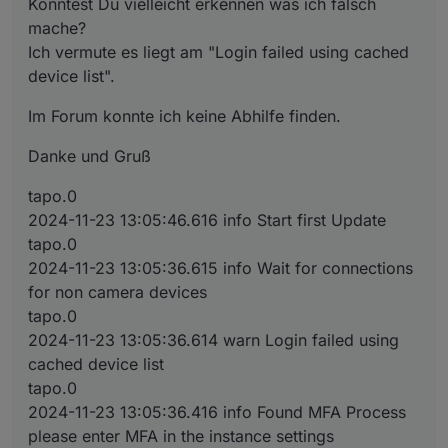
Könntest Du vielleicht erkennen was ich falsch
tapo.0
mache?
2024-11-23 13:05:36.136 info Login tp TAPO App
Ich vermute es liegt am "Login failed using cached
device list".
Im Forum konnte ich keine Abhilfe finden.
Danke und Gruß
tapo.0
2024-11-23 13:05:46.616 info Start first Update
tapo.0
2024-11-23 13:05:36.615 info Wait for connections
for non camera devices
tapo.0
2024-11-23 13:05:36.614 warn Login failed using
cached device list
tapo.0
2024-11-23 13:05:36.416 info Found MFA Process
please enter MFA in the instance settings