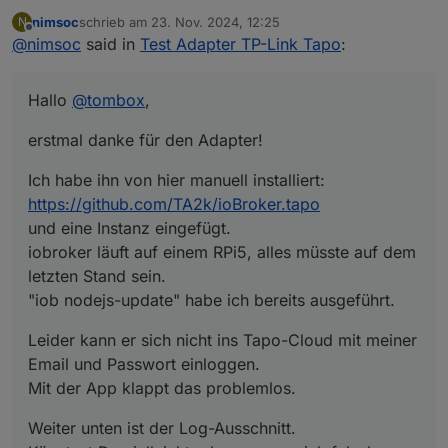
nimsoc
schrieb am
23. Nov. 2024, 12:25
N
erstmal danke für den Adapter!
zuletzt editiert von
Offline
@
nimsoc
said in
Test Adapter TP-Link Tapo
:
Ich habe ihn von hier manuell installiert:
https://github.com/TA2k/ioBroker.tapo
Hallo
@
tombox
,
und eine Instanz eingefügt.
Leider kann er sich nicht ins Tapo-Cloud mit meiner
iobroker läuft auf einem RPi5, alles müsste auf dem
Email und Passwort einloggen.
erstmal danke für den Adapter!
letzten Stand sein.
Mit der App klappt das problemlos.
Weiter unten ist der Log-Ausschnitt.
"iob nodejs-update" habe ich bereits ausgeführt.
Könntest Du vielleicht erkennen was ich falsch mache?
Ich habe ihn von hier manuell installiert:
Ich vermute es liegt am "Login failed using cached
Im Forum konnte ich keine Abhilfe finden.
device list".
https://github.com/TA2k/ioBroker.tapo
Danke und Gruß
und eine Instanz eingefügt.
iobroker läuft auf einem RPi5, alles müsste auf dem
tapo.0
letzten Stand sein.
2024-11-23 13:05:46.616 info Start first Update
tapo.0
"iob nodejs-update" habe ich bereits ausgeführt.
2024-11-23 13:05:36.615 info Wait for connections for
non camera devices
Leider kann er sich nicht ins Tapo-Cloud mit meiner
tapo.0
Email und Passwort einloggen.
2024-11-23 13:05:36.614 warn Login failed using
Mit der App klappt das problemlos.
cached device list
tapo.0
Weiter unten ist der Log-Ausschnitt.
2024-11-23 13:05:36.416 info Found MFA Process
please enter MFA in the instance settings