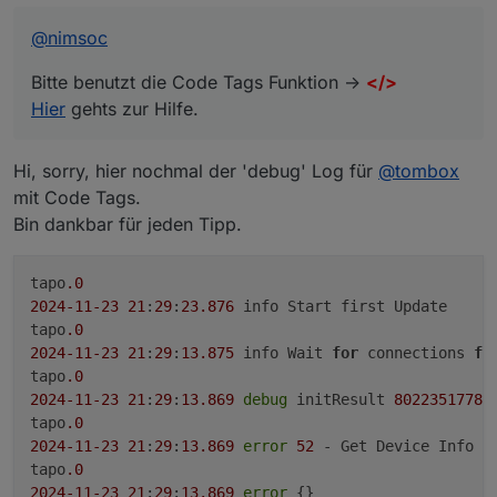
tapo.0
2024-11-23 21:29:13.869 error {}
@
nimsoc
tapo.0
2024-11-23 21:29:13.869 info Initialized
Bitte benutzt die Code Tags Funktion ->
</>
8022351778BC1F7F570D99814A2CFE072104474A
Hier
gehts zur Hilfe.
tapo.0
2024-11-23 21:29:13.869 debug undefined
tapo.0
Hi, sorry, hier nochmal der 'debug' Log für
@
tombox
2024-11-23 21:29:13.869 debug Init cipher successful
mit Code Tags.
tapo.0
2024-11-23 21:29:13.868 debug Handshake 2
Bin dankbar für jeden Tipp.
successful:
tapo.0
tapo
.0
2024-11-23 21:29:13.868 debug Received request on
host response: 192.168.188.125
2024
-11
-23
21
:
29
:
23.876
 info Start first Update

tapo.0
tapo
.0
2024-11-23 21:29:13.857 debug Handshake 1
2024
-11
-23
21
:
29
:
13.875
 info Wait 
for
 connections 
fo
successful
tapo
.0
tapo.0
2024
-11
-23
21
:
29
:
13.869
debug
 initResult 
8022351778
B
2024-11-23 21:29:13.857 debug Handshake 1 cookie:
tapo
.0
"TP_SESSIONID=94C1082CB75A8E19ACCB8B1ABDC60
2024
-11
-23
21
:
29
:
13.869
error
52
 - Get Device Info fa
818;TIMEOUT=86400"
tapo
.0
tapo.0
2024
-11
-23
21
:
29
:
13.869
error
 {}

2024-11-23 21:29:13.856 debug Received request on