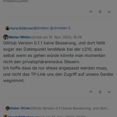
Produktivsystem
tapo.0
2023-11-12 17:45:44.961	
info
Initialized
80237BDF
0
tapo.0
2023-11-12 17:45:44.957	
error
97 Error Code:
1003
,
@
tombox
@
christian-5
Horst Böttcher
tapo.0
Walter White
schrieb am
12. Nov. 2023, 18:29
Ich habe das LED Band L900 nach langerzeit
zuletzt editiert von
Offline
2023-11-12 17:45:44.683	
info
Init
device
80237BDF
GitHub Version 0.1.1 keine Besserung, und dort fehlt
wieder in benutzung es wir im Adapter auch
angezeigt allerdings läst es sich nicht Steuern
tapo.0

sogar der Datenpunkt lensMask bei der c210, also
tapo.0
Zeit

selbst wenn es gehen würde könnte man momentan
2023-11-12 17:45:44.423	
info
Found
1
devices
debug

nicht den privatsphärenmodus Steuern.
Nachricht

Ich hoffe dass da nur etwas angepasst werden muss,
tapo.0
tapo.0

und nicht das TP-Link uns den Zugriff auf unsere Geräte
2023-11-12 17:45:44.237	
info
Login
succesfull
2023-11-12 17:46:37.209	error	Device 80
wegnimmt.
tapo.0

0
2023-11-12 17:46:32.886	error	Device 80
tapo.0

2023-11-12 17:46:24.965	info	false

Walter White
GitHub Version 0.1.1 keine Besserung, und dort
fehlt sogar der Datenpunkt lensMask bei der