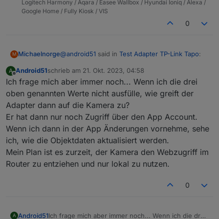
Logitech Harmony / Aqara / Easee Wallbox / Hyundai Ioniq / Alexa /
Google Home / Fully Kiosk / VIS
0
@
android51
said in
Test Adapter TP-Link Tapo
:
Michaelnorge
M
Android51
schrieb am
21. Okt. 2023, 04:58
A
zuletzt editiert von
Offline
Ich frage mich aber immer noch... Wenn ich die drei
Ich hatte mir nur vorgestellt, dass ich die
Kamera anschließend rein lokal verwenden
oben genannten Werte nicht ausfülle, wie greift der
Ich hatte ebenfalls Bedenken (nicht seitens des
kann
Adapter dann auf die Kamera zu?
Adapters aber seitens TAPOs).
Er hat dann nur noch Zugriff über den App Account.
Hab ne Kamera im Wohnzimmer bei der ich
bisher immer die Funktion
Wenn ich dann in der App Änderungen vornehme, sehe
"tapo.remote.setLensMaskConfig" aktiviert
ich, wie die Objektdaten aktualisiert werden.
habe, wenn jemand zu Hause war.
Mein Plan ist es zurzeit, der Kamera den Webzugriff im
Jetzt hab ich direkt ne Schaltsteckdose dran, die
Router zu entziehen und nur lokal zu nutzen.
physisch die Kamera vom Strom trennt - sicher
ist sicher ;-)))
0
Android51
Ich frage mich aber immer noch... Wenn ich die drei
A