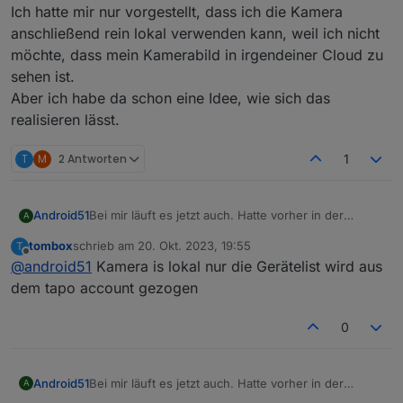
Ich hatte mir nur vorgestellt, dass ich die Kamera
anschließend rein lokal verwenden kann, weil ich nicht
möchte, dass mein Kamerabild in irgendeiner Cloud zu
sehen ist.
Aber ich habe da schon eine Idee, wie sich das
realisieren lässt.
T
M
2 Antworten
1
Bei mir läuft es jetzt auch. Hatte vorher in der
Android51
A
Handy-App für die Kamera unter Erweiterte
tombox
schrieb am
20. Okt. 2023, 19:55
T
Einstellungen ziemlich komplexe Benutzerdaten
zuletzt editiert von
Offline
@
android51
Kamera is lokal nur die Gerätelist wird aus
(Benutzername + Passwort) vergeben. Vielleicht
wurden irgendwelche Sonderzeichen nicht erkannt.
dem tapo account gezogen
Interessant ist aber, dass ich die Daten im ioBroker
Adapter anschließend nicht aktualisiert habe und es
0
trotzdem funktionierte. Aber zuletzt sogar die Daten
(siehe Abbildung unten) freigelassen und es
funktioniert. Der Adapter greift also nur die Daten
Bei mir läuft es jetzt auch. Hatte vorher in der
Android51
A
aus der Handy-App ab. Ich hatte das eigentlich
Nicht falsch verstehen... Danke für den Adapter.
Handy-App für die Kamera unter Erweiterte