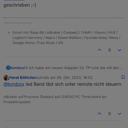
geschrieben ;-)
–---------------------------------------------------------------------
-----------------
Smart mit: Rasp 4B / ioBroker / Conbee2 / Trådfri / Xiaomi / HUE /
Logitech Harmony / Aqara / Easee Wallbox / Hyundai Ioniq / Alexa /
Google Home / Fully Kiosk / VIS
0
Hi ich habe ein neuen Adapter für TP-Link die mit der
tombox
T
Tapo App überwacht werden können, geschrieben.
Horst Böttcher
schrieb am
29. Okt. 2023, 18:02
Der Adapter loggt sich über die Cloud ein um alle
Dann versucht er sich lokal mit username und
zuletzt editiert von
Offline
@
tombox
led Band läst sich unter remote nicht steuern
Geräte mit IP zu finden
Password auf die Geräte zu verbinden und zu steuern.
Wenn das Gerät nicht als online erkannt wird kann
Aktuelle Werte:
manuell die IP gesetzt wird.
tapo.0.id
ioBroker auf Proxmox (Debian) auf LENOVO PC Thinkcentre als
tapo.0.id.ip
Motion Detection funktioniert mit Stream User und
Produktivsystem
Password
Minimum Node v14 muss installiert sein, sonst
Zum Installieren:
0
bekommt man exit code 25 beim installieren
https://github.com/TA2k/ioBroker.tapo
Für die aktuelle Version
bitte das latest