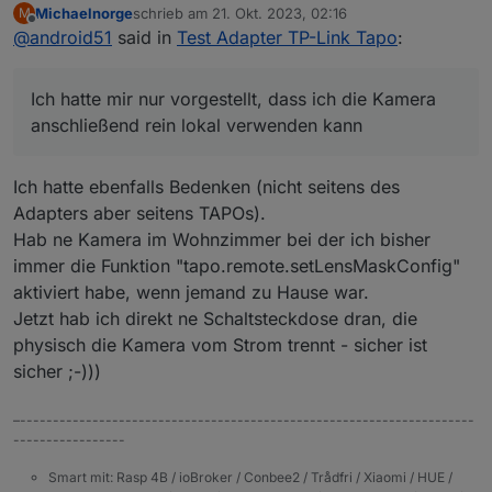
anders verstanden, dass die Daten nur noch lokal im
Ich hatte mir nur vorgestellt, dass ich die Kamera
Michaelnorge
schrieb am
21. Okt. 2023, 02:16
M
Einstellungen ziemlich komplexe Benutzerdaten
Netzwerk bleiben.
zuletzt editiert von
anschließend rein lokal verwenden kann, weil ich
Offline
@
android51
said in
Test Adapter TP-Link Tapo
:
(Benutzername + Passwort) vergeben. Vielleicht
nicht möchte, dass mein Kamerabild in irgendeiner
wurden irgendwelche Sonderzeichen nicht erkannt.
Cloud zu sehen ist.
Interessant ist aber, dass ich die Daten im ioBroker
Aber ich habe da schon eine Idee, wie sich das
Ich hatte mir nur vorgestellt, dass ich die Kamera
Adapter anschließend nicht aktualisiert habe und es
realisieren lässt.
trotzdem funktionierte. Aber zuletzt sogar die Daten
anschließend rein lokal verwenden kann
(siehe Abbildung unten) freigelassen und es
funktioniert. Der Adapter greift also nur die Daten
aus der Handy-App ab. Ich hatte das eigentlich
Ich hatte ebenfalls Bedenken (nicht seitens des
Nicht falsch verstehen... Danke für den Adapter.
anders verstanden, dass die Daten nur noch lokal im
Adapters aber seitens TAPOs).
Ich hatte mir nur vorgestellt, dass ich die Kamera
Netzwerk bleiben.
anschließend rein lokal verwenden kann, weil ich
Hab ne Kamera im Wohnzimmer bei der ich bisher
nicht möchte, dass mein Kamerabild in irgendeiner
immer die Funktion "tapo.remote.setLensMaskConfig"
Cloud zu sehen ist.
aktiviert habe, wenn jemand zu Hause war.
Aber ich habe da schon eine Idee, wie sich das
realisieren lässt.
Jetzt hab ich direkt ne Schaltsteckdose dran, die
physisch die Kamera vom Strom trennt - sicher ist
sicher ;-)))
–---------------------------------------------------------------------
-----------------
Smart mit: Rasp 4B / ioBroker / Conbee2 / Trådfri / Xiaomi / HUE /