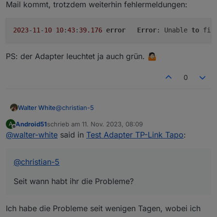
Mail kommt, trotzdem weiterhin fehlermeldungen:
2023
-
11
-
10
10
:
43
:
39.176
error
Error
: Unable 
to
 fin
PS: der Adapter leuchtet ja auch grün. 🤷🏻
0
@
christian-5
Walter White
Android51
schrieb am
11. Nov. 2023, 08:09
A
Seit wann habt ihr die Probleme?
zuletzt editiert von
Offline
@
walter-white
said in
Test Adapter TP-Link Tapo
:
Habe das leider erst jetzt bemerkt, aber es gab ja
Änderung an der tapo-app, diese ist ja jetzt
designtechnisch komplett überarbeitet, und
@
christian-5
bekommt auch alle paar Tage updates (Android).
Und beim Schauen in der App hatte die c210
Seit wann habt ihr die Probleme?
Kamera auch ein Firmware Update, ob die c110
und die p110 Updates hatten kann ich nicht sagen,
da das eigentlich alles auf Auto Update steht.
Ich habe die Probleme seit wenigen Tagen, wobei ich
Also sollten die Fehler nicht unsererseits sein,