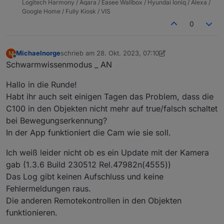
Logitech Harmony / Aqara / Easee Wallbox / Hyundai Ioniq / Alexa /
zugreift, oder liege ich da falsch?
Google Home / Fully Kiosk / VIS
0
Michaelnorge
schrieb am
28. Okt. 2023, 07:10
M
zuletzt editiert von Michaelnorge
Offline
Schwarmwissenmodus _ AN
Hallo in die Runde!
Habt ihr auch seit einigen Tagen das Problem, dass die
C100 in den Objekten nicht mehr auf true/falsch schaltet
bei Bewegungserkennung?
In der App funktioniert die Cam wie sie soll.
Ich weiß leider nicht ob es ein Update mit der Kamera
gab (1.3.6 Build 230512 Rel.47982n(4555))
Das Log gibt keinen Aufschluss und keine
Fehlermeldungen raus.
Die anderen Remotekontrollen in den Objekten
funktionieren.