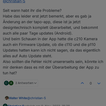
@
christian-5
Fehlermeldung. 2023-11-08 16:48:52.870 - warn:
tapo.0 (80229) TypeError: Cannot read properties
Seit wann habt ihr die Probleme?
of undefined (reading 'find')
2023-11-08 16:49:02.865 - warn: tapo.0 (80229)
Habe das leider erst jetzt bemerkt, aber es gab ja
TypeError: Cannot read properties of undefined
Änderung an der tapo-app, diese ist ja jetzt
(reading 'find')
designtechnisch komplett überarbeitet, und bekommt
2023-11-08 16:49:12.886 - warn: tapo.0 (80229)
TypeError: Cannot read properties of undefined
auch alle paar Tage updates (Android).
(reading 'find')
Und beim Schauen in der App hatte die c210 Kamera
2023-11-08 16:49:22.872 - warn: tapo.0 (80229)
auch ein Firmware Update, ob die c110 und die p110
TypeError: Cannot read properties of undefined
Updates hatten kann ich nicht sagen, da das eigentlich
(reading 'find')
2023-11-08 16:49:32.878 - warn: tapo.0 (80229)
alles auf Auto Update steht.
TypeError: Cannot read properties of undefined
Also sollten die Fehler nicht unsererseits sein, könnte ich
(reading 'find')
mir denken dass es mit der Überarbeitung der App zu
Kann mir jemand einen Tip geben?
tun hat?
Besten Dank
lg Christian
C
A
2 Antworten
0
@
christian-5
Walter White
Christian 5
schrieb am
9. Nov. 2023, 18:38
C