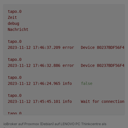
tapo.0
Zeit
debug
Nachricht
tapo.0
2023-11-12 17:46:37.209	
error
Device
80237BDF56F45
tapo.0
2023-11-12 17:46:32.886	
error
Device
80237BDF56F45
tapo.0
2023-11-12 17:46:24.965	
info
false
tapo.0
2023-11-12 17:45:45.101	
info
Wait
for
connections
tapo.0
2023-11-12 17:45:44.962	
error
52
-
Get
Device
Info
ioBroker auf Proxmox (Debian) auf LENOVO PC Thinkcentre als