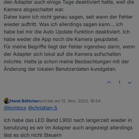
könnte ich mir denken dass es mit der
den Adapter auch einige Tage deaktiviert hatte, weil die
Überarbeitung der App zu tun hat?
Kamera abgeschaltet war.
Daher kann ich nicht genau sagen, seit wann der Fehler
wieder auftritt. Was ich allerdings sagen kann... ich
habe bei mir die Auto Update Funktion deaktiviert. Ich
habe weder die App noch die Kamera geupdatet.
Für meine Begriffe liegt der Fehler irgendwo darin, wenn
der Adapter sich lokal auf die Kamera aufschalten
möchte. Hatte ja schon meine Beobachtungen mit der
Änderung der lokalen Benutzerdaten kundgetan.
1
Horst Böttcher
schrieb am
12. Nov. 2023, 16:54
zuletzt editiert von
Offline
@
tombox
@
christian-5
Ich habe das LED Band L900 nach langerzeit wieder in
benutzung es wir im Adapter auch angezeigt allerdings
läst es sich nicht Steuern