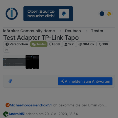
Weiter zum Inhalt
ioBroker Community Home
Deutsch
Tester
Test Adapter TP-Link Tapo
Verschoben
Tester
868
122
384.6k
106
Anmelden zum Antworten
Michaelnorge
@
android51
Ich bekomme die per Email von
M
TAPO, sobald der Adapter das im Log fordert.
Android51
schrieb am
20. Okt. 2023, 18:54
A
Hast Du mal die ganzen Objekte gelöscht?
zuletzt editiert von
Offline