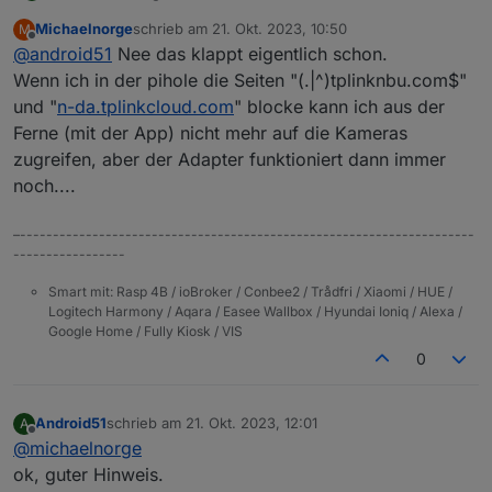
oben genannten Werte nicht ausfülle, wie greift der
Michaelnorge
schrieb am
21. Okt. 2023, 10:50
M
Adapter dann auf die Kamera zu?
zuletzt editiert von
Offline
@
android51
Nee das klappt eigentlich schon.
Er hat dann nur noch Zugriff über den App Account.
Wenn ich dann in der App Änderungen vornehme,
Wenn ich in der pihole die Seiten "(.|^)tplinknbu.com$"
sehe ich, wie die Objektdaten aktualisiert werden.
und "
n-da.tplinkcloud.com
" blocke kann ich aus der
Mein Plan ist es zurzeit, der Kamera den Webzugriff
Ferne (mit der App) nicht mehr auf die Kameras
im Router zu entziehen und nur lokal zu nutzen.
zugreifen, aber der Adapter funktioniert dann immer
noch....
–---------------------------------------------------------------------
-----------------
Smart mit: Rasp 4B / ioBroker / Conbee2 / Trådfri / Xiaomi / HUE /
Logitech Harmony / Aqara / Easee Wallbox / Hyundai Ioniq / Alexa /
Google Home / Fully Kiosk / VIS
0
Android51
schrieb am
21. Okt. 2023, 12:01
A
zuletzt editiert von
Offline
@
michaelnorge
ok, guter Hinweis.