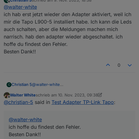
Seit wann habt ihr die Probleme?
zuletzt editiert von
Offline
@
walter-white
Habe das leider erst jetzt bemerkt, aber es gab ja
Änderung an der tapo-app, diese ist ja jetzt
ich hab erst jetzt wieder den Adapter aktiviert, weil ich
designtechnisch komplett überarbeitet, und
mir die Tapo L900-5 installiert habe. Ich kann die Leds
bekommt auch alle paar Tage updates (Android).
auch schalten, aber die Meldungen machen mich
Und beim Schauen in der App hatte die c210
narrisch. hab den adapter wieder abgeschaltet. ich
Kamera auch ein Firmware Update, ob die c110
und die p110 Updates hatten kann ich nicht sagen,
hoffe du findest den Fehler.
da das eigentlich alles auf Auto Update steht.
Besten Dank!!
Also sollten die Fehler nicht unsererseits sein,
könnte ich mir denken dass es mit der
0
Überarbeitung der App zu tun hat?
Christian 5
@
walter-white
C
ich hab erst jetzt wieder den Adapter aktiviert, weil
Walter White
schrieb am
10. Nov. 2023, 09:38
ich mir die Tapo L900-5 installiert habe. Ich kann die
zuletzt editiert von Walter White
11. Okt. 2023, 10:47
Offline
@
christian-5
said in
Test Adapter TP-Link Tapo
:
Leds auch schalten, aber die Meldungen machen
mich narrisch. hab den adapter wieder
abgeschaltet. ich hoffe du findest den Fehler.
@
walter-white
Besten Dank!!
ich hoffe du findest den Fehler.
Besten Dank!!