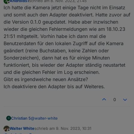
Android51
schrieb am
8. Nov. 2023, 21:45
A
zuletzt editiert von
Offline
tapo.0

Ich hatte die Kamera jetzt einige Tage nicht im Einsatz
2023-11-08 16:16:10.592	error	Error: Unab
und somit auch den Adapter deaktiviert. Hatte zuvor auf
die Version 0.1.0 geupdatet. Habe aber inzwischen
tapo.0

wieder die gleichen Fehlermeldungen wie am 18.10.23
2023-11-08 16:16:00.575	error	Error: Unab
21:51 mitgeteilt. Vorhin habe ich dann mal die
tapo.0

Benutzerdaten für den lokalen Zugriff auf die Kamera
2023-11-08 16:15:50.598	error	Error: Unab
geändert (reine Buchstaben, keine Zahlen oder
tapo.0

Sonderzeichen), dann hat es für einige Minuten
2023-11-08 16:15:40.598	error	Error: Unab
funktioniert, bis wieder der Adapter ständig neustartet
und die gleichen Fehler im Log erscheinen.
tapo.0

Gibt es irgendwelche neuen Ansätze?
2023-11-08 16:15:31.103	error	Error: Unab
Ich deaktiviere den Adapter bis auf Weiteres.
tapo.0

2023-11-08 16:15:20.568	error	Error: Unab
0
tapo.0

@
walter-white
Christian 5
C
Walter White
schrieb am
9. Nov. 2023, 10:31
Hallo an alle, ich bekomme immer diese
zuletzt editiert von
Offline