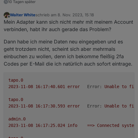
Repo auswählen:
10 Tagen später
Walter White
schrieb am
8. Nov. 2023, 15:18
zuletzt editiert von
Offline
Mein Adapter kann sich nicht mehr mit meinem Account
verbinden, habt ihr auch gerade das Problem?
Dann habe ich meine Daten neu eingegeben und es
Loginablauf:
geht trotzdem nicht, scheint sich aber mehrmals
Die Tapo App Zugangsdaten eingeben
einbuchen zu wollen, denn ich bekomme fleißig 2fa
Steuern
Codes per E-Mail die ich natürlich auch sofort eintrage.
tapo.0.id.remote auf true setzen steuert den
jeweiligen Befehl
Steckdose und Kamerasteuerung aktivieren
tapo.0
2023-11-08 16:17:40.601	
error
Error:
Unable
to
fin
tapo.0
2023-11-08 16:17:30.593	
error
Error:
Unable
to
fin
admin.0
2023-11-08 16:17:25.024	
info
==>
Connected
system