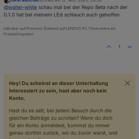
Horst Böttcher
schrieb am
12. Nov. 2023, 20:50
tapo.0

c210, also selbst wenn es gehen würde könnte
zuletzt editiert von
Offline
@
walter-white
schau mal bei der Repo Beta nach der
2023-11-12 17:45:45.101	info	Wait for 
man momentan nicht den privatsphärenmodus
Steuern.
0.1.0 hat bei meinem LEd schlauch auch geholfen
tapo.0

Ich hoffe dass da nur etwas angepasst werden
2023-11-12 17:45:44.962	error	52 - Get 
muss, und nicht das TP-Link uns den Zugriff auf
ioBroker auf Proxmox (Debian) auf LENOVO PC Thinkcentre als
unsere Geräte wegnimmt.
Produktivsystem
tapo.0

2023-11-12 17:45:44.961	info	Initialize
1
tapo.0

2023-11-12 17:45:44.957	error	97 Error 
tapo.0

2023-11-12 17:45:44.683	info	Init devic
Hey! Du scheinst an dieser Unterhaltung
tapo.0

interessiert zu sein, hast aber noch kein
2023-11-12 17:45:44.423	info	Found 1 d
Konto.
tapo.0

Hast du es satt, bei jedem Besuch durch die
gleichen Beiträge zu scrollen? Wenn du dich
für ein Konto anmeldest, kommst du immer
genau dorthin zurück, wo du zuvor warst, und