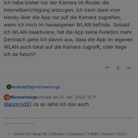
Ich habe bisher nur der Kamera im Router die
Internetberichtigung entzogen. Ich kann dann vom
Handy über die App nur auf die Kamera zugreifen,
wenn ich mich im hauseigenen WLAN befinde. Sobald
ich WLAN deaktiviere, hat die App keine Funktion mehr.
Demnach gehe ich davon aus, dass die App im eigenen
WLAN auch lokal auf die Kamera zugreift, oder liege
ich da falsch?
0
Android51
@
michaelnorge
A
ok, guter Hinweis.
Michaelnorge
schrieb am
21. Okt. 2023, 12:11
M
Ich habe bisher nur der Kamera im Router die
zuletzt editiert von
Offline
@
android51
Ja so sehe ich das auch
Internetberichtigung entzogen. Ich kann dann vom
Handy über die App nur auf die Kamera zugreifen,
wenn ich mich im hauseigenen WLAN befinde.
–---------------------------------------------------------------------
Sobald ich WLAN deaktiviere, hat die App keine
-----------------
Funktion mehr. Demnach gehe ich davon aus, dass
die App im eigenen WLAN auch lokal auf die Kamera
Smart mit: Rasp 4B / ioBroker / Conbee2 / Trådfri / Xiaomi / HUE /