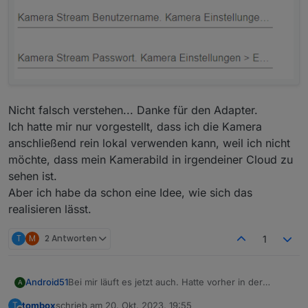
Nicht falsch verstehen... Danke für den Adapter.
Ich hatte mir nur vorgestellt, dass ich die Kamera
anschließend rein lokal verwenden kann, weil ich nicht
möchte, dass mein Kamerabild in irgendeiner Cloud zu
sehen ist.
Aber ich habe da schon eine Idee, wie sich das
realisieren lässt.
T
M
2 Antworten
1
Bei mir läuft es jetzt auch. Hatte vorher in der
Android51
A
Handy-App für die Kamera unter Erweiterte
tombox
schrieb am
20. Okt. 2023, 19:55
T
Einstellungen ziemlich komplexe Benutzerdaten