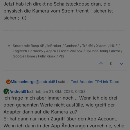
realisieren lässt.
Jetzt hab ich direkt ne Schaltsteckdose dran, die
physisch die Kamera vom Strom trennt - sicher ist
sicher ;-)))
–---------------------------------------------------------------------
-----------------
Smart mit: Rasp 4B / ioBroker / Conbee2 / Trådfri / Xiaomi / HUE /
Logitech Harmony / Aqara / Easee Wallbox / Hyundai Ioniq / Alexa /
Google Home / Fully Kiosk / VIS
0
@
android51
said in
Test Adapter TP-Link Tapo
:
Michaelnorge
M
Android51
schrieb am
21. Okt. 2023, 04:58
A
zuletzt editiert von
Offline
Ich frage mich aber immer noch... Wenn ich die drei
Ich hatte mir nur vorgestellt, dass ich die
Kamera anschließend rein lokal verwenden
oben genannten Werte nicht ausfülle, wie greift der
Ich hatte ebenfalls Bedenken (nicht seitens des
kann
Adapter dann auf die Kamera zu?
Adapters aber seitens TAPOs).
Er hat dann nur noch Zugriff über den App Account.
Hab ne Kamera im Wohnzimmer bei der ich
bisher immer die Funktion
Wenn ich dann in der App Änderungen vornehme, sehe
"tapo.remote.setLensMaskConfig" aktiviert