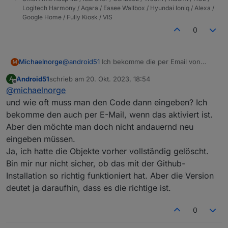
Logitech Harmony / Aqara / Easee Wallbox / Hyundai Ioniq / Alexa /
Google Home / Fully Kiosk / VIS
0
Michaelnorge
@
android51
Ich bekomme die per Email von
M
TAPO, sobald der Adapter das im Log fordert.
Android51
schrieb am
20. Okt. 2023, 18:54
A
Hast Du mal die ganzen Objekte gelöscht?
zuletzt editiert von
Offline
@
michaelnorge
und wie oft muss man den Code dann eingeben? Ich
bekomme den auch per E-Mail, wenn das aktiviert ist.
Aber den möchte man doch nicht andauernd neu
eingeben müssen.
Ja, ich hatte die Objekte vorher vollständig gelöscht.
Bin mir nur nicht sicher, ob das mit der Github-
Installation so richtig funktioniert hat. Aber die Version
deutet ja daraufhin, dass es die richtige ist.
0