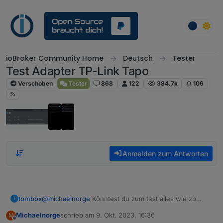
Weiter zum Inhalt
ioBroker Community Home
Deutsch
Tester
Test Adapter TP-Link Tapo
Verschoben
Tester
868
122
384.7k
106
Anmelden zum Antworten
tombox
@
michaelnorge
Könntest du zum test alles wie zb
T
motion eye deaktivieren
Michaelnorge
schrieb am
9. Okt. 2023, 16:36
M
zuletzt editiert von
Offline