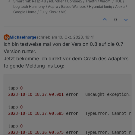
Smart mit: Rasp 4B / ioBroker / Conbee2 / Trådfri / Xiaomi / HUE /
Logitech Harmony / Aqara / Easee Wallbox / Hyundai Ioniq / Alexa /
Google Home / Fully Kiosk / VIS
0
Michaelnorge
schrieb am
10. Okt. 2023, 16:41
M
zuletzt editiert von
Offline
Ich bin testweise mal von der Version 0.8 auf die 0.7
Version runter.
Jetzt bekomme ich direkt vor dem Crash des Adapters
folgende Meldung ins Log:
tapo.
0
2023
-
10
-
10
18
:
37
:
09.001
error
	uncaught exception: 
tapo.
0
2023
-
10
-
10
18
:
37
:
00.685
error
	TypeError: Cannot re
tapo.
0
2023
-
10
-
10
18
:
36
:
00.675
error
	TypeError: Cannot re