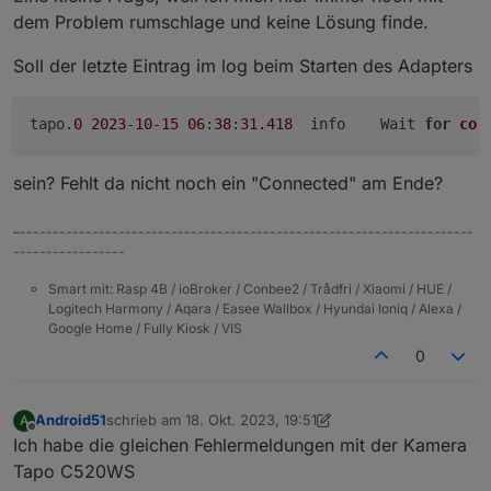
dem Problem rumschlage und keine Lösung finde.
Soll der letzte Eintrag im log beim Starten des Adapters
tapo.
0
2023
-
10
-
15
06
:
38
:
31.418
	info	Wait 
for
con
sein? Fehlt da nicht noch ein "Connected" am Ende?
–---------------------------------------------------------------------
-----------------
Smart mit: Rasp 4B / ioBroker / Conbee2 / Trådfri / Xiaomi / HUE /
Logitech Harmony / Aqara / Easee Wallbox / Hyundai Ioniq / Alexa /
Google Home / Fully Kiosk / VIS
0
Android51
schrieb am
18. Okt. 2023, 19:51
A
zuletzt editiert von Android51
Offline
Ich habe die gleichen Fehlermeldungen mit der Kamera
Tapo C520WS