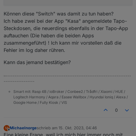
Können diese "Switch" was damit zu tun haben?
Ich habe zwei bei der App "Kasa" angemeldete Tapo-
Steckdosen, die neuerdings ebenfalls in der Tapo-App
auftauchen (Die haben die beiden Apps
zusammengeführt) ! Ich kann mir vorstellen daß die
Fehler im log daher rühren.
Kann das jemand bestätigen?
–---------------------------------------------------------------------
-----------------
Smart mit: Rasp 4B / ioBroker / Conbee2 / Trådfri / Xiaomi / HUE /
Logitech Harmony / Aqara / Easee Wallbox / Hyundai Ioniq / Alexa /
Google Home / Fully Kiosk / VIS
0
Michaelnorge
schrieb am
15. Okt. 2023, 04:46
M
zuletzt editiert von
Offline
Eine kleine Frage, weil ich mich hier immer noch mit