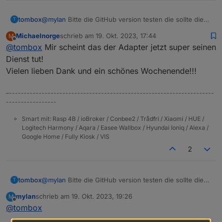
tombox
@
mylan
Bitte die GitHub version testen die sollte die
T
neue firmware unterstützen
Michaelnorge
schrieb am
19. Okt. 2023, 17:44
M
zuletzt editiert von
Offline
@
tombox
Mir scheint das der Adapter jetzt super seinen
Dienst tut!
Vielen lieben Dank und ein schönes Wochenende!!!
–---------------------------------------------------------------------
-----------------
Smart mit: Rasp 4B / ioBroker / Conbee2 / Trådfri / Xiaomi / HUE /
Logitech Harmony / Aqara / Easee Wallbox / Hyundai Ioniq / Alexa /
Google Home / Fully Kiosk / VIS
2
tombox
@
mylan
Bitte die GitHub version testen die sollte die
T
neue firmware unterstützen
mylan
schrieb am
19. Okt. 2023, 19:26
M
zuletzt editiert von
Offline
@
tombox