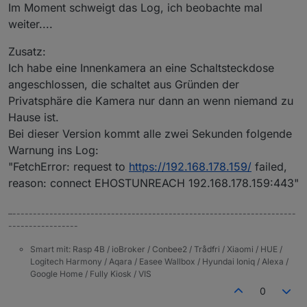
Im Moment schweigt das Log, ich beobachte mal
tapo.0

weiter....
2023-09-16 14:53:06.957	debug	Handshake P100 o
Zusatz:
tapo.0

2023-09-16 14:53:06.535	debug	Constructing P10
Ich habe eine Innenkamera an eine Schaltsteckdose
angeschlossen, die schaltet aus Gründen der
tapo.0

Privatsphäre die Kamera nur dann an wenn niemand zu
2023-09-16 14:53:06.534	info	Init device 8022
Hause ist.
tapo.0

Bei dieser Version kommt alle zwei Sekunden folgende
Warnung ins Log:
"FetchError: request to
https://192.168.178.159/
failed,
reason: connect EHOSTUNREACH 192.168.178.159:443"
–---------------------------------------------------------------------
-----------------
Smart mit: Rasp 4B / ioBroker / Conbee2 / Trådfri / Xiaomi / HUE /
Logitech Harmony / Aqara / Easee Wallbox / Hyundai Ioniq / Alexa /
Google Home / Fully Kiosk / VIS
0