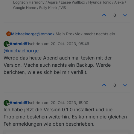
Logitech Harmony / Aqara / Easee Wallbox / Hyundai Ioniq / Alexa /
Google Home / Fully Kiosk / VIS
0
Michaelnorge
@
tombox
Mein ProxMox macht nachts ein
M
Backup von ioBroker.
Android51
schrieb am
20. Okt. 2023, 08:46
A
Danach kommen die gleichen Fehler wieder ins
zuletzt editiert von
Offline
@
michaelnorge
Log, (sprich "tapo.0 (2311) callback.call is not a
function") wahrscheinlich weil ProxMox für das
Werde das heute Abend auch mal testen mit der
Backup das System kurzzeitig stoppt und der
Version. Mache auch nachts ein Backup. Werde
Adapter damit nicht klar kommt.
berichten, wie es sich bei mir verhält.
0
Android51
schrieb am
20. Okt. 2023, 18:00
A
zuletzt editiert von
Offline
Ich habe jetzt die Version 0.1.0 installiert und die
Probleme bestehen weiterhin. Es kommen die gleichen
Fehlermeldungen wie oben beschrieben.