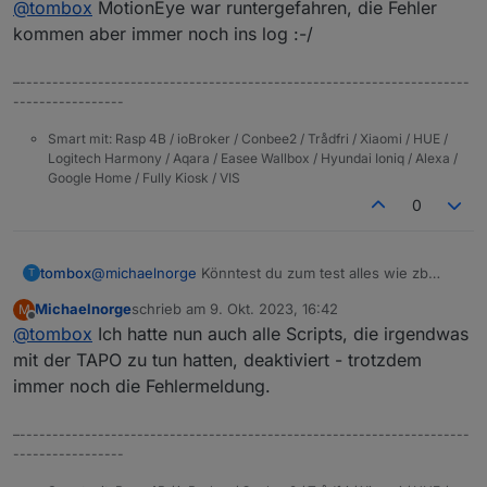
@
tombox
MotionEye war runtergefahren, die Fehler
kommen aber immer noch ins log :-/
–---------------------------------------------------------------------
-----------------
Smart mit: Rasp 4B / ioBroker / Conbee2 / Trådfri / Xiaomi / HUE /
Logitech Harmony / Aqara / Easee Wallbox / Hyundai Ioniq / Alexa /
Google Home / Fully Kiosk / VIS
0
tombox
@
michaelnorge
Könntest du zum test alles wie zb
T
motion eye deaktivieren
Michaelnorge
schrieb am
9. Okt. 2023, 16:42
M
zuletzt editiert von
Offline
@
tombox
Ich hatte nun auch alle Scripts, die irgendwas
mit der TAPO zu tun hatten, deaktiviert - trotzdem
immer noch die Fehlermeldung.
–---------------------------------------------------------------------
-----------------