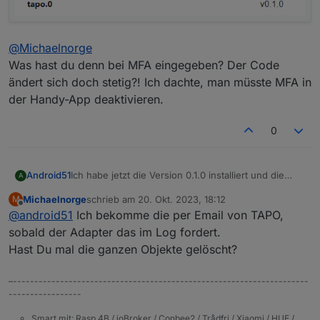
@
Michaelnorge
Was hast du denn bei MFA eingegeben? Der Code
ändert sich doch stetig?! Ich dachte, man müsste MFA in
der Handy-App deaktivieren.
0
Ich habe jetzt die Version 0.1.0 installiert und die
Android51
A
Probleme bestehen weiterhin. Es kommen die
Michaelnorge
schrieb am
20. Okt. 2023, 18:12
M
gleichen Fehlermeldungen wie oben beschrieben.
@
Michaelnorge
zuletzt editiert von
Offline
@
android51
Ich bekomme die per Email von TAPO,
Was hast du denn bei MFA eingegeben? Der Code
ändert sich doch stetig?! Ich dachte, man müsste
sobald der Adapter das im Log fordert.
MFA in der Handy-App deaktivieren.
Hast Du mal die ganzen Objekte gelöscht?
–---------------------------------------------------------------------
-----------------
Smart mit: Rasp 4B / ioBroker / Conbee2 / Trådfri / Xiaomi / HUE /