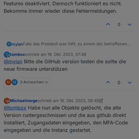
Features deaktiviert. Dennoch funktioniert es nicht.
Bekomme immer wieder diese Fehlermeldungen.
0
Falls das Protokoll was hilft, zu einem der betroffenen
mylan
M
Plugs:
tombox
schrieb am
19. Okt. 2023, 07:48
T
tapo.0

zuletzt editiert von
Offline
@
mylan
Bitte die GitHub version testen die sollte die
2023-09-16 14:53:06.970	debug	initResult 8022F
neue firmware unterstützen
tapo.0

2023-09-16 14:53:06.970	error	52 - Get Device
M
M
3 Antworten
0
tapo.0

2023-09-16 14:53:06.970	info	Initialized 8022
Michaelnorge
schrieb am
19. Okt. 2023, 08:45
M
zuletzt editiert von Michaelnorge
Offline
@
tombox
Habe nun alle Objekte gelöscht, die alte
tapo.0

Version runtergeschmissen und die aus github direkt
2023-09-16 14:53:06.969	error	97 Error Code: 1
installiert, Zugangsdaten eingegeben, den MFA-Code
tapo.0

eingegeben und die Instanz gestartet.
2023-09-16 14:53:06.969	debug	Received Handsha