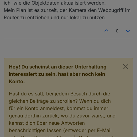
ich, wie die Objektdaten aktualisiert werden.
habe, wenn jemand zu Hause war.
Mein Plan ist es zurzeit, der Kamera den Webzugriff im
Jetzt hab ich direkt ne Schaltsteckdose dran, die
Router zu entziehen und nur lokal zu nutzen.
physisch die Kamera vom Strom trennt - sicher
ist sicher ;-)))
0
Hey! Du scheinst an dieser Unterhaltung
interessiert zu sein, hast aber noch kein
Konto.
Hast du es satt, bei jedem Besuch durch die
gleichen Beiträge zu scrollen? Wenn du dich
für ein Konto anmeldest, kommst du immer
genau dorthin zurück, wo du zuvor warst, und
kannst dich über neue Antworten
benachrichtigen lassen (entweder per E-Mail