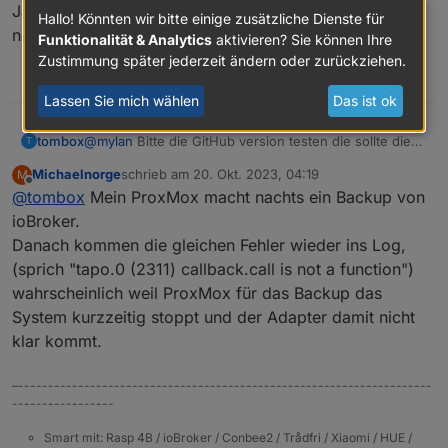
Ja danke, in einem ersten Test kann ich eine P100 mit
Hallo! Könnten wir bitte einige zusätzliche Dienste für
neuer Firmware wieder steuern! :)
Funktionalität & Analytics
aktivieren? Sie können Ihre
Zustimmung später jederzeit ändern oder zurückziehen.
0
Lassen Sie mich wählen
Das ist ok
tombox
@
mylan
Bitte die GitHub version testen die sollte die
T
neue firmware unterstützen
Michaelnorge
schrieb am
20. Okt. 2023, 04:19
M
zuletzt editiert von
Offline
@
tombox
Mein ProxMox macht nachts ein Backup von
ioBroker.
Danach kommen die gleichen Fehler wieder ins Log,
(sprich "tapo.0 (2311) callback.call is not a function")
wahrscheinlich weil ProxMox für das Backup das
System kurzzeitig stoppt und der Adapter damit nicht
klar kommt.
–---------------------------------------------------------------------
-----------------
Smart mit: Rasp 4B / ioBroker / Conbee2 / Trådfri / Xiaomi / HUE /