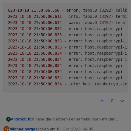
023
-
10
-
18
21
:
50
:
06.558
 - 
error
: tapo.
0
 (
3192
) callba
2023
-
10
-
18
21
:
50
:
06.611
 - info: tapo.
0
 (
3192
2023
-
10
-
18
21
:
50
:
06.614
 - warn: tapo.
0
 (
3192
2023
-
10
-
18
21
:
50
:
06.832
 - 
error
: host.raspberrypi-io
2023
-
10
-
18
21
:
50
:
06.833
 - 
error
: host.raspberrypi-io
2023
-
10
-
18
21
:
50
:
06.833
 - 
error
: host.raspberrypi-io
2023
-
10
-
18
21
:
50
:
06.833
 - 
error
: host.raspberrypi-io
2023
-
10
-
18
21
:
50
:
06.834
 - 
error
: host.raspberrypi-io
2023
-
10
-
18
21
:
50
:
06.834
 - 
error
: host.raspberrypi-io
2023
-
10
-
18
21
:
50
:
06.834
 - 
error
: host.raspberrypi-io
2023
-
10
-
18
21
:
50
:
06.834
 - 
error
: host.raspberrypi-io
2023
-
10
-
18
21
:
50
:
06.834
 - 
error
: host.raspberrypi-io
2023
-
10
-
18
21
:
50
:
06.834
 - info: host.raspberrypi-iob
0
Ich habe die gleichen Fehlermeldungen mit der
Android51
A
Kamera Tapo C520WS
Michaelnorge
schrieb am
19. Okt. 2023, 04:05
M
023-10-18 21:50:06.558 - error: tapo.0 (3192