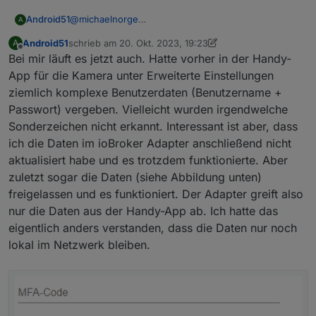
Android51
@
michaelnorge
A
und wie oft muss man den Code dann eingeben?
Android51
schrieb am
20. Okt. 2023, 19:23
A
Ich bekomme den auch per E-Mail, wenn das
zuletzt editiert von Android51
Offline
Bei mir läuft es jetzt auch. Hatte vorher in der Handy-
aktiviert ist. Aber den möchte man doch nicht
andauernd neu eingeben müssen.
App für die Kamera unter Erweiterte Einstellungen
Ja, ich hatte die Objekte vorher vollständig gelöscht.
ziemlich komplexe Benutzerdaten (Benutzername +
Bin mir nur nicht sicher, ob das mit der Github-
Passwort) vergeben. Vielleicht wurden irgendwelche
Installation so richtig funktioniert hat. Aber die
Sonderzeichen nicht erkannt. Interessant ist aber, dass
Version deutet ja daraufhin, dass es die richtige ist.
ich die Daten im ioBroker Adapter anschließend nicht
aktualisiert habe und es trotzdem funktionierte. Aber
zuletzt sogar die Daten (siehe Abbildung unten)
freigelassen und es funktioniert. Der Adapter greift also
nur die Daten aus der Handy-App ab. Ich hatte das
eigentlich anders verstanden, dass die Daten nur noch
lokal im Netzwerk bleiben.