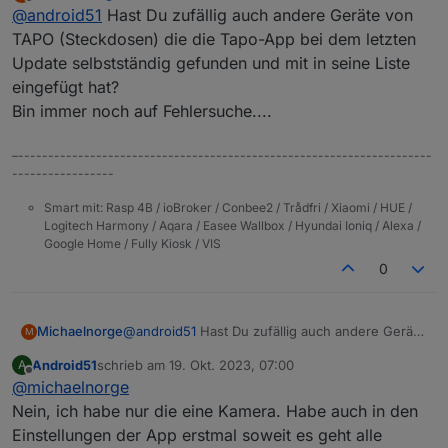
zuletzt editiert von
Offline
@
android51
Hast Du zufällig auch andere Geräte von
2023-10-18 21:50:06.611 - info: tapo.0 (3192
2023-10-18 21:50:06.614 - warn: tapo.0 (3192
TAPO (Steckdosen) die die Tapo-App bei dem letzten
2023-10-18 21:50:06.832 - error: host.raspb
Update selbstständig gefunden und mit in seine Liste
2023-10-18 21:50:06.833 - error: host.raspb
eingefügt hat?
2023-10-18 21:50:06.833 - error: host.raspb
Bin immer noch auf Fehlersuche....
2023-10-18 21:50:06.833 - error: host.raspb
2023-10-18 21:50:06.834 - error: host.raspb
2023-10-18 21:50:06.834 - error: host.raspb
–---------------------------------------------------------------------
2023-10-18 21:50:06.834 - error: host.raspb
-----------------
2023-10-18 21:50:06.834 - error: host.raspb
2023-10-18 21:50:06.834 - error: host.raspb
Smart mit: Rasp 4B / ioBroker / Conbee2 / Trådfri / Xiaomi / HUE /
Logitech Harmony / Aqara / Easee Wallbox / Hyundai Ioniq / Alexa /
Google Home / Fully Kiosk / VIS
0
Michaelnorge
@
android51
Hast Du zufällig auch andere Geräte
M
von TAPO (Steckdosen) die die Tapo-App bei
Android51
schrieb am
19. Okt. 2023, 07:00
A
dem letzten Update selbstständig gefunden und
zuletzt editiert von
Offline
@
michaelnorge
mit in seine Liste eingefügt hat?
Bin immer noch auf Fehlersuche....
Nein, ich habe nur die eine Kamera. Habe auch in den
Einstellungen der App erstmal soweit es geht alle