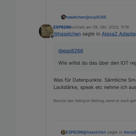
@
esp8266
haselchen
ESP8266
schrieb am
29. Okt. 2022, 11:16
Wie willst du das über de
zuletzt editiert von
@
haselchen
sagte in
Alexa2 Adapter
Offline
@
esp8266
Wie willst du das über den IOT re
Was für Datenpunkte. Sämtliche Sma
Lautstärke, speak etc nehme ich au
Benutzt das Voting im Beitrag, wenn er euch geh
@
haselchen
sagte in
Alexa2
ESP8266