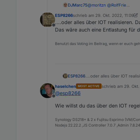
DJMarc75
@
moritzn
@
RolfFrie
Das Ratelimit trat am Don
ESP8266
schrieb am
29. Okt. 2022, 11:09
Wichtig ist jetzt bitte G
zuletzt editiert von ESP8266
....oder alles über IOT realisieren
manuell abrufen.
Offline
Wie
@
apollon77
schrieb arb
Das wäre auch eine Entlastung für 
Vorgängerversionen KEINE
Also habt Geduld
Benutzt das Voting im Beitrag, wenn er euch geh
ESP8266
....oder alles über IOT rea
Das wäre auch eine Entlastu
haselchen
schrieb am
29. Okt.
MOST ACTIVE
zuletzt editiert von
@
esp8266
Offline
Wie willst du das über den IOT rege
Synology DS218+ & 2 x Fujitsu Esprimo (VM/Co
Nodejs 22.22.2 ,JS Controller 7.0.7 ,Admin 7.8.2