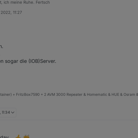
t, ich meine Ruhe. Fertsch
 2022, 11:27
h.
.
n sogar die (IOB)Server.
ntainer) + FritzBox7590 + 2 AVM 3000 Repeater & Homematic & HUE & Osram &
4
 11:34
day....