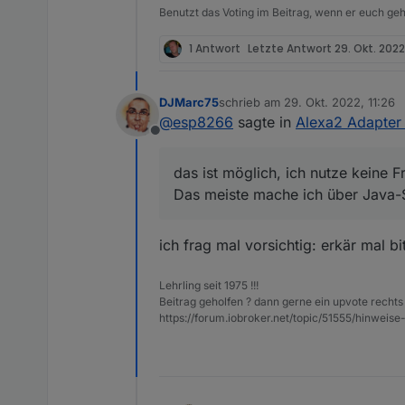
Benutzt das Voting im Beitrag, wenn er euch geh
1 Antwort
Letzte Antwort
29. Okt. 2022,
DJMarc75
schrieb am
29. Okt. 2022, 11:26
zuletzt editiert von
@
esp8266
sagte in
Alexa2 Adapter 
Offline
das ist möglich, ich nutze keine F
Das meiste mache ich über Java-S
ich frag mal vorsichtig: erkär mal bit
Lehrling seit 1975 !!!
Beitrag geholfen ? dann gerne ein upvote rechts 
https://forum.iobroker.net/topic/51555/hinw