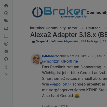
Weiter zum Inhalt
Communit
ioBroker Community Home
Deutsch
Alexa2 Adapter 3.18.x (B
Gesperrt
ioBroker Allgemein
449
beiträge
38
DJMarc75
schrieb am
29. Okt. 2022, 09:17
zuletzt editiert von
@
moritzn
@
RolfFrie
Offline
Das Ratelimit trat am Donnerstag i
Wichtig ist jetzt bitte Geduld aufz
SmarthomeDevices manuell abrufen
Wie
@
apollon77
schrieb arbeitet er 
mit Vorgängerversionen KEINE Steu
Also habt Geduld
Lehrling seit 1975 !!!