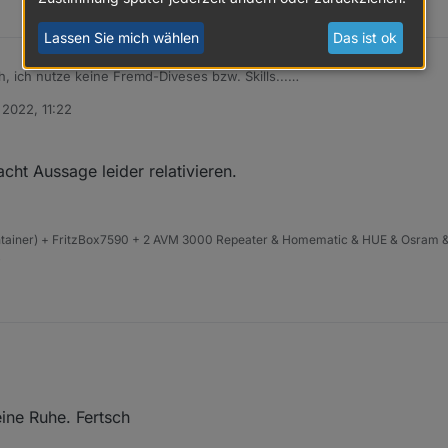
Lassen Sie mich wählen
Das ist ok
ch, ich nutze keine Fremd-Diveses bzw. Skills...
ava-Script.
 2022, 11:22
t Aussage leider relativieren.
ntainer) + FritzBox7590 + 2 AVM 3000 Repeater & Homematic & HUE & Osram &
4
ben gemacht Aussage leider relativieren.
eine Ruhe. Fertsch
:)