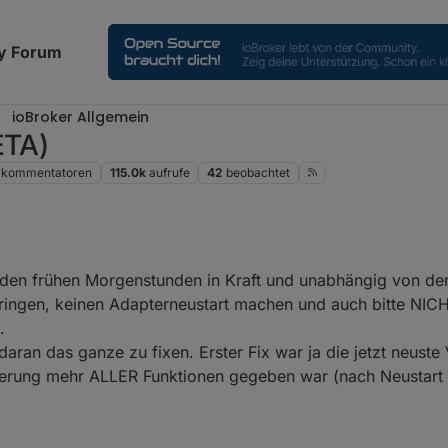
y Forum
ioBroker Allgemein
ETA)
kommentatoren
115.0k
aufrufe
42
beobachtet
n den frühen Morgenstunden in Kraft und unabhängig von de
ubringen, keinen Adapterneustart machen und auch bitte NIC
.
daran das ganze zu fixen. Erster Fix war ja die jetzt neuste 
erung mehr ALLER Funktionen gegeben war (nach Neustart 