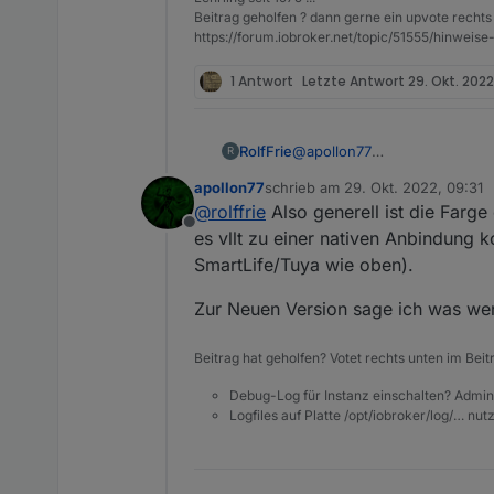
Beitrag geholfen ? dann gerne ein upvote rechts 
https://forum.iobroker.net/topic/51555/hinw
1 Antwort
Letzte Antwort
29. Okt. 2022,
RolfFrie
@
apollon77
R
D.h. Daten regelmäßig lesen
apollon77
schrieb am
29. Okt. 2022, 09:31
Denn einige Daten als solche
zuletzt editiert von
@
rolffrie
Also generell ist die Farge
Müsste man dann Routinen nu
Offline
es vllt zu einer nativen Anbindung 
SmartLife/Tuya wie oben).
Zur Neuen Version sage ich was wen
Beitrag hat geholfen? Votet rechts unten im Beit
Debug-Log für Instanz einschalten? Admin
Logfiles auf Platte /opt/iobroker/log/… nu