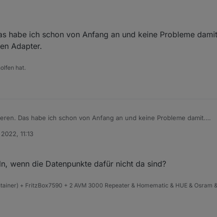
nerstag in den frühen Morgenstunden in Kraft und unabhängig von der A
eduld aufzubringen, keinen Adapterneustart machen und auch bitte NICHT
. Das habe ich schon von Anfang an und keine Probleme damit
eitet er daran das ganze zu fixen. Erster Fix war ja die jetzt neuste Vers
den Adapter.
 Steuerung mehr ALLER Funktionen gegeben war (nach Neustart des Ad
olfen hat.
lisieren. Das habe ich schon von Anfang an und keine Probleme damit.
ng für den Adapter.
 2022, 11:13
ln, wenn die Datenpunkte dafür nicht da sind?
ntainer) + FritzBox7590 + 2 AVM 3000 Repeater & Homematic & HUE & Osram &
4