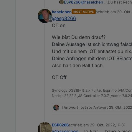
ESP8266
@
haselchen
...Du hast Rech
haselchen
schrieb am
29. Okt.
MOST ACTIVE
zuletzt editiert von
@
esp8266
Offline
OT on
Wie bist Du denn drauf?
Deine Aussage ist schlichtweg falsc
Und mit deinem IOT entlastet du nix
Deine Anfragen mit dem IOT BElaste
Also halt den Ball flach.
OT Off
Synology DS218+ & 2 x Fujitsu Esprimo (VM/Co
Nodejs 22.22.2 ,JS Controller 7.0.7 ,Admin 7.8.2
1 Antwort
Letzte Antwort
29. Okt. 2022,
ESP8266
schrieb am
29. Okt. 2022, 11:31
zuletzt editiert von
@
haselchen
, Jo klar.....have a nice 