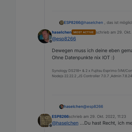
ESP8266
@
haselchen
, das ist mögli
Das meiste mache ich über J
haselchen
schrieb am
29. Okt.
MOST ACTIVE
zuletzt editiert von
@
esp8266
Offline
Dewegen muss ich deine eben gemach
Ohne Datenpunkte nix IOT :)
Synology DS218+ & 2 x Fujitsu Esprimo (VM/Co
Nodejs 22.22.2 ,JS Controller 7.0.7 ,Admin 7.8.2
@
esp8266
haselchen
ESP8266
schrieb am
29. Okt. 2022, 11:23
Dewegen muss ich deine e
zuletzt editiert von
@
haselchen
...Du hast Recht, ich m
Ohne Datenpunkte nix IOT 
Offline