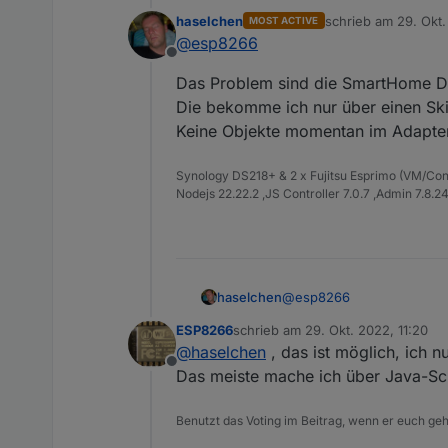
haselchen
schrieb am
29. Okt.
MOST ACTIVE
zuletzt editiert von
@
esp8266
@
esp8266
Offline
Was für Datenpunkte. Sämtli
Wie willst du das über d
Das Problem sind die SmartHome D
Lautstärke, speak etc nehm
Die bekomme ich nur über einen Skil
Keine Objekte momentan im Adapter
Synology DS218+ & 2 x Fujitsu Esprimo (VM/Co
Nodejs 22.22.2 ,JS Controller 7.0.7 ,Admin 7.8.2
@
esp8266
haselchen
ESP8266
schrieb am
29. Okt. 2022, 11:20
Das Problem sind die Sma
zuletzt editiert von
@
haselchen
, das ist möglich, ich n
Die bekomme ich nur über e
Offline
Das meiste mache ich über Java-Scr
Benutzt das Voting im Beitrag, wenn er euch geh