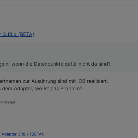
n IOT regeln, wenn die Datenpunkte dafür nicht da sind?
 3.18.x (BETA)
:
geln, wenn die Datenpunkte dafür nicht da sind?
rtnamen zur Ausührung sind mit IOB realisiert.
s dem Adapter, wo ist das Problem?
olfen hat.
 Adapter 3.18.x (BETA)
: