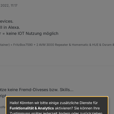
 2022, 11:17
che Smartnamen zur Ausührung sind mit IOB realisiert.
en IOT regeln, wenn die Datenpunkte dafür nicht da sind?
evices.
e ich aus dem Adapter, wo ist das Problem?
l in Alexa.
 = keine IOT Nutzung möglich
ntainer) + FritzBox7590 + 2 AVM 3000 Repeater & Homematic & HUE & Osram &
4
rtHome Devices.
utze keine Fremd-Diveses bzw. Skills...
inen Skill in Alexa.
Keine Objekte momentan im Adapter = keine IOT Nutzung möglich
ipt.
Hallo! Könnten wir bitte einige zusätzliche Dienste für
olfen hat.
Funktionalität & Analytics
aktivieren? Sie können Ihre
Zustimmung später jederzeit ändern oder zurückziehen.