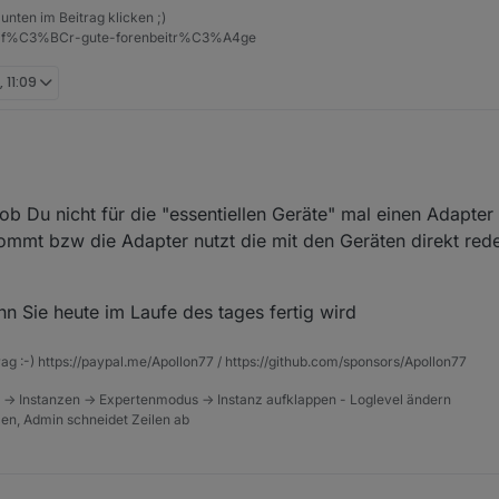
unten im Beitrag klicken ;)
eise-f%C3%BCr-gute-forenbeitr%C3%A4ge
 11:09
 sollte dann durch das Lesen auf manuelle Anforderung ersetzt werden?
s sind schon ziemlich essenziell für meine Umgebung.
 ob Du nicht für die "essentiellen Geräte" mal einen Adapter 
tzen, die z.B. vor dem Lesen der Daten die Daten zusätzlich manuell 
kommt bzw die Adapter nutzt die mit den Geräten direkt red
n Sie heute im Laufe des tages fertig wird
rag :-) https://paypal.me/Apollon77 / https://github.com/sponsors/Apollon77
 -> Instanzen -> Expertenmodus -> Instanz aufklappen - Loglevel ändern
tzen, Admin schneidet Zeilen ab