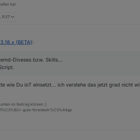
olfen hat.
 11:27
3.18.x (BETA)
:
remd-Diveses bzw. Skills...
cript.
te wie Du ioT einsetzt... ich verstehe das jetzt grad nicht wir
unten im Beitrag klicken ;)
eise-f%C3%BCr-gute-forenbeitr%C3%A4ge