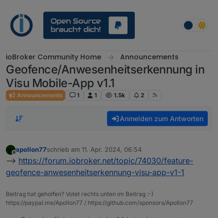
Weiter zum Inhalt
ioBroker Community Home
Announcements
Geofence/Anwesenheitserkennung in
Visu Mobile-App v1.1
Announcements
1
1
1.5k
2
Anmelden zum Antworten
apollon77
schrieb am
11. Apr. 2024, 06:54
zuletzt editiert von
Offline
-->
https://forum.iobroker.net/topic/74030/feature-
geofence-anwesenheitserkennung-visu-app-v1-1
Beitrag hat geholfen? Votet rechts unten im Beitrag :-)
https://paypal.me/Apollon77 / https://github.com/sponsors/Apollon77