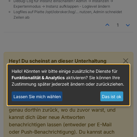
Debug-Log für Instanz einschalten? Admin -> Instanzen ->
Expertenmodus -> Instanz aufklappen - Loglevel ändern
Logfiles auf Platte /opt/iobroker/log/… nutzen, Admin schneidet
Zeilen ab
1
Hey! Du scheinst an dieser Unterhaltung
interessiert zu sein, hast aber noch kein
Hallo! Könnten wir bitte einige zusätzliche Dienste für
Konto.
Funktionalität & Analytics
aktivieren? Sie können Ihre
Zustimmung später jederzeit ändern oder zurückziehen.
Hast du es satt, bei jedem Besuch durch die
gleichen Beiträge zu scrollen? Wenn du dich
Lassen Sie mich wählen
Das ist ok
für ein Konto anmeldest, kommst du immer
genau dorthin zurück, wo du zuvor warst, und
kannst dich über neue Antworten
benachrichtigen lassen (entweder per E-Mail
oder Push-Benachrichtigung). Du kannst auch