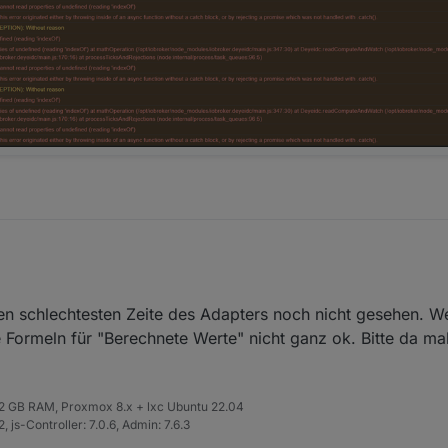
rsion aktualisiert und nun sind mit drei Instanzen um die Ohren geflog
en schlechtesten Zeite des Adapters noch nicht gesehen. W
nzen löschen und neu einrichten? Hab vorher mal die Configs, exportiert
 Formeln für "Berechnete Werte" nicht ganz ok. Bitte da m
 32 GB RAM, Proxmox 8.x + lxc Ubuntu 22.04
 js-Controller: 7.0.6, Admin: 7.6.3