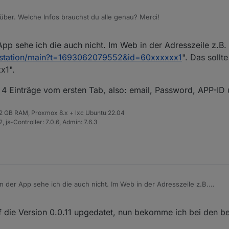
über. Welche Infos brauchst du alle genau? Merci!
pp sehe ich die auch nicht. Im Web in der Adresszeile z.B.
m/station/main?t=1693062079552&id=60xxxxxx1
". Das sollte
x1".
le 4 Einträge vom ersten Tab, also: email, Password, APP-I
 32 GB RAM, Proxmox 8.x + lxc Ubuntu 22.04
 js-Controller: 7.0.6, Admin: 7.6.3
n der App sehe ich die auch nicht. Im Web in der Adresszeile z.B.
pv.com/station/main?t=1693062079552&id=60xxxxxx1
". Das sollte identi
che alle 4 Einträge vom ersten Tab, also: email, Password, APP-ID und 
f die Version 0.0.11 upgedatet, nun bekomme ich bei den b