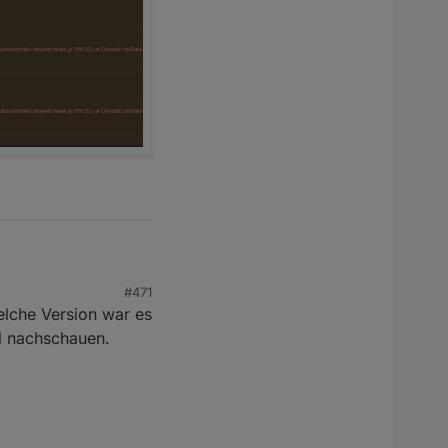
#471
en 🙈
elche Version war es
.
al nachschauen.