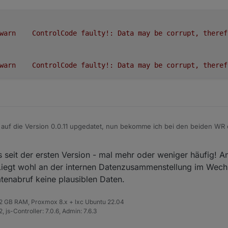
warn
ControlCode
faulty!:
Data
may
be
corrupt,
theref
warn
ControlCode
faulty!:
Data
may
be
corrupt,
theref
ut mal auf die Version 0.0.11 upgedatet, nun bekomme ich bei den beiden W
 seit der ersten Version - mal mehr oder weniger häufig! An
.093	warn	ControlCode faulty!: Data may be corrupt, t
 Liegt wohl an der internen Datenzusammenstellung im Wechs
tenabruf keine plausiblen Daten.
 32 GB RAM, Proxmox 8.x + lxc Ubuntu 22.04
 js-Controller: 7.0.6, Admin: 7.6.3