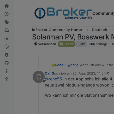
Weiter zum Inhalt
Communit
ioBroker Community Home
Deutsch
Solarman PV, Bosswerk 
Verschoben
Tester
jetz
565
beiträge
Rene55
@
carlg
Wenn ich das wüsste. 
WR eine andere Stationsnum
CarlG
schrieb am
26. Aug. 2023, 14:54
C
zuletzt editiert von CarlG
@
rene55
in der App sehe ich alle 4
Offline
neue zwei Moduleingänge wovon ich 
Wo kann ich mir die Stationsnumme