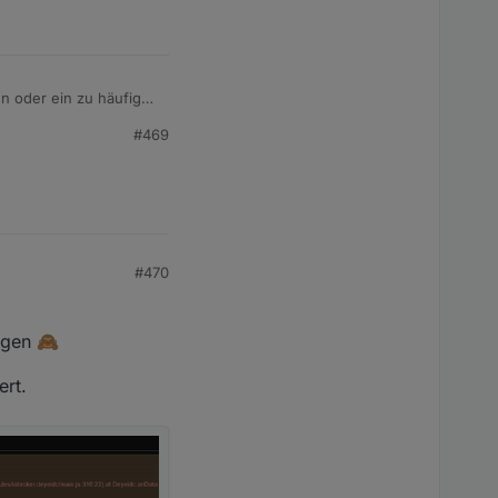
n oder ein zu häufiger
#469
#470
ogen 🙈
ert.