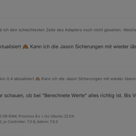
b ich den schlechtesten Zeite des Adapters noch nicht gesehen. Welch
nur die Formeln für "Berechnete Werte" nicht ganz ok. Bitte da mal n
ktualisiert 🙈 Kann ich die Jason Sicherungen mit wieder 
on 0.4 aktualisiert 🙈 Kann ich die Jason Sicherungen mit wieder übe
ur schauen, ob bei "Berechnete Werte" alles richtig ist. Bis 
 32 GB RAM, Proxmox 8.x + lxc Ubuntu 22.04
 js-Controller: 7.0.6, Admin: 7.6.3