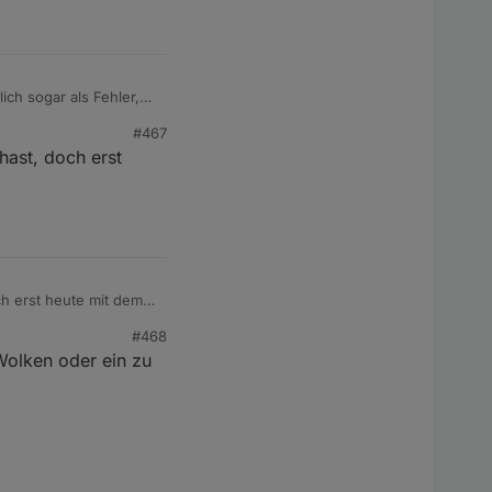
ich sogar als Fehler,
chts dramatisches, es
#467
hast, doch erst
ch erst heute mit dem
#468
Wolken oder ein zu