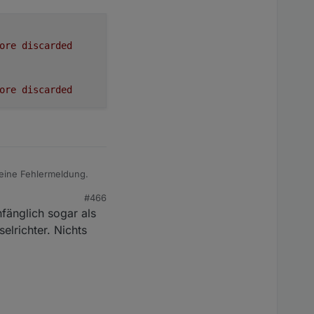
ore
discarded
ore
discarded
R eine Fehlermeldung.
#466
fänglich sogar als
herefore discarded

elrichter. Nichts