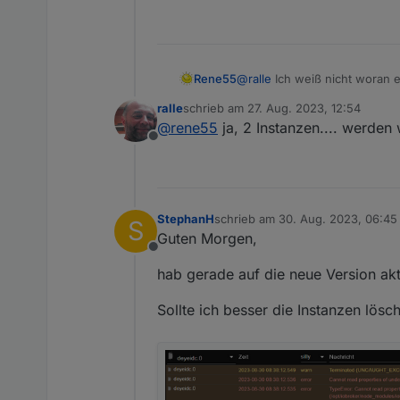
Rene55
@
ralle
Ich weiß nicht woran e
Datenabruf. Du hast zwei Ins
ralle
schrieb am
27. Aug. 2023, 12:54
zuletzt editiert von
@
rene55
ja, 2 Instanzen.... werden
Offline
StephanH
schrieb am
30. Aug. 2023, 06:45
S
zuletzt editiert von
Guten Morgen,
Offline
hab gerade auf die neue Version akt
Sollte ich besser die Instanzen lösc