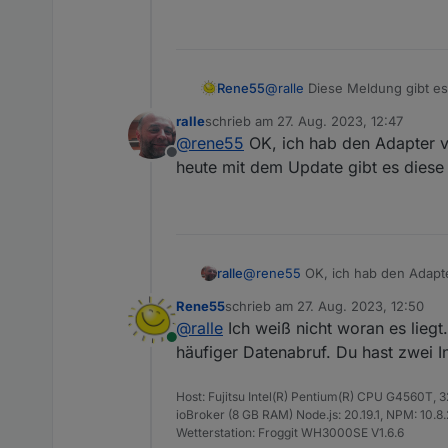
Rene55
@
ralle
Diese Meldung gibt es 
jetzt nur noch als Warnung. 
ralle
schrieb am
27. Aug. 2023, 12:47
gibt bei diesem Datenabruf k
zuletzt editiert von
@
rene55
OK, ich hab den Adapter vo
Offline
heute mit dem Update gibt es diese
ralle
@
rene55
OK, ich hab den Adapte
Update gibt es diese Meldung ge
Rene55
schrieb am
27. Aug. 2023, 12:50
zuletzt editiert von
@
ralle
Ich weiß nicht woran es lieg
Online
häufiger Datenabruf. Du hast zwei I
Host: Fujitsu Intel(R) Pentium(R) CPU G4560T,
ioBroker (8 GB RAM) Node.js: 20.19.1, NPM: 10.8.2,
Wetterstation: Froggit WH3000SE V1.6.6