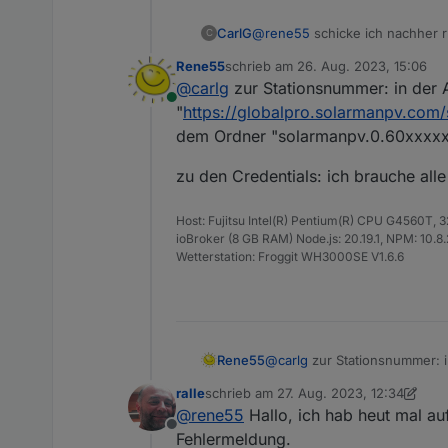
CarlG
@
rene55
schicke ich nachher r
C
Rene55
schrieb am
26. Aug. 2023, 15:06
zuletzt editiert von
@
carlg
zur Stationsnummer: in der A
Online
"
https://globalpro.solarmanpv.co
dem Ordner "solarmanpv.0.60xxxxx
zu den Credentials: ich brauche al
Host: Fujitsu Intel(R) Pentium(R) CPU G4560T,
ioBroker (8 GB RAM) Node.js: 20.19.1, NPM: 10.8.2,
Wetterstation: Froggit WH3000SE V1.6.6
@
carlg
zur Stationsnummer: i
Rene55
"
https://globalpro.solarman
ralle
schrieb am
27. Aug. 2023, 12:34
"solarmanpv.0.60xxxxxx1".
zu den Credentials: ich brau
zuletzt editiert von ralle
@
rene55
Hallo, ich hab heut mal au
Offline
Fehlermeldung.