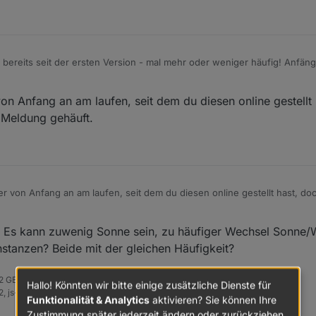
bereits seit der ersten Version - mal mehr oder weniger häufig! Anfängl
Liegt wohl an der internen Datenzusammenstellung im Wechselrichter. Ni
eine plausiblen Daten.
n Anfang an am laufen, seit dem du diesen online gestellt 
 Meldung gehäuft.
r von Anfang an am laufen, seit dem du diesen online gestellt hast, do
häuft.
t. Es kann zuwenig Sonne sein, zu häufiger Wechsel Sonne/
nstanzen? Beide mit der gleichen Häufigkeit?
 32 GB RAM, Proxmox 8.x + lxc Ubuntu 22.04
Hallo! Könnten wir bitte einige zusätzliche Dienste für
 js-Controller: 7.0.6, Admin: 7.6.3
Funktionalität & Analytics
aktivieren? Sie können Ihre
Zustimmung später jederzeit ändern oder zurückziehen.