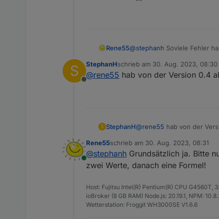
Rene55
@
stephanh
Soviele Fehler ha
vorher? Möglicherweise sind 
StephanH
schrieb am
30. Aug. 2023, 08:30
S
halt - weg und neu.
zuletzt editiert von
@
rene55
hab von der Version 0.4 a
Offline
StephanH
@
rene55
hab von der Versi
S
Rene55
schrieb am
30. Aug. 2023, 08:31
zuletzt editiert von
@
stephanh
Grundsätzlich ja. Bitte n
Online
zwei Werte, danach eine Formel!
Host: Fujitsu Intel(R) Pentium(R) CPU G4560T,
ioBroker (8 GB RAM) Node.js: 20.19.1, NPM: 10.8.2,
Wetterstation: Froggit WH3000SE V1.6.6