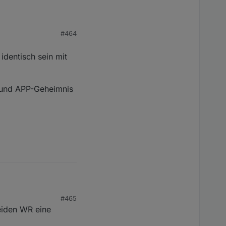
#464
 identisch sein mit
D und APP-Geheimnis
sch sein mit dem Ordner
#465
APP-Geheimnis
eiden WR eine