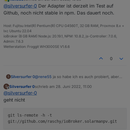
iobroker   13015    2904 11 12:30 ?      
zuletzt editiert von
Online
@
silversurfer-0
Der Adapter ist derzeit im Test auf
iobroker   13026   10229  0 12:31 ?      
ich versuche den ssh key in github zu
iobroker   13039   13015 40 12:31 ?      
Github, noch nicht stable in npm. Das dauert noch.
importieren, dann sollte es klappen
Host: Fujitsu Intel(R) Pentium(R) CPU G4560T, 32 GB RAM, Proxmox 8.x +
lxc Ubuntu 22.04
ioBroker (8 GB RAM) Node.js: 20.19.1, NPM: 10.8.2, js-Controller: 7.0.6,
Admin: 7.6.3
Wetterstation: Froggit WH3000SE V1.6.6
0
@
rene55
ja so habe ich es auch probiert, aber
Silversurfer 0
S
es versucht es trotzdem anders
Silversurfer 0
schrieb am
28. Juni 2022, 11:00
S
iobroker   13015    2904 11 12:30 ?      
zuletzt editiert von
Offline
@
silversurfer-0
iobroker   13026   10229  0 12:31 ?      
ich versuche den ssh key in github zu
iobroker   13039   13015 40 12:31 ?      
geht nicht
importieren, dann sollte es klappen
git ls-remote -h -t
git://github.com/raschy/ioBroker.solarmanpv.git