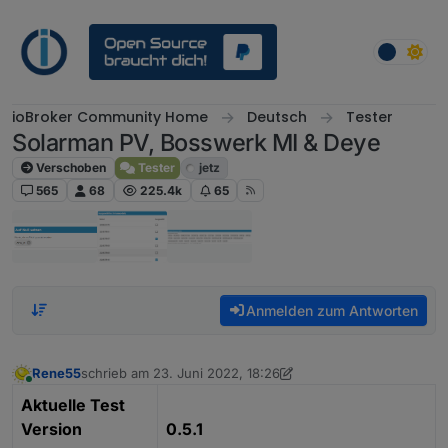
Weiter zum Inhalt
ioBroker Community Home
Deutsch
Tester
Solarman PV, Bosswerk MI & Deye
Verschoben
Tester
jetz
565
68
225.4k
65
Anmelden zum Antworten
Rene55
schrieb am
23. Juni 2022, 18:26
zuletzt editiert von Rene55
Online
Aktuelle Test
Version
0.5.1