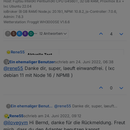
Host: Fujitsu Intel(R) Pentium(R) CPU G4560T, 32 GB RAM, Proxmox 8.x +
lxc Ubuntu 22.04
ioBroker (8 GB RAM) Node.js: 20.19.1, NPM: 10.8.2, js-Controller: 7.0.6,
Admin: 7.6.3
Wetterstation: Froggit WH3000SE V1.6.6
?
S
R
R
D
12 Antworten
4
Rene55
Aktuelle Test
Version
0.5.1
Ein ehemaliger Benutzer
schrieb am
24. Juni 2022, 06:38
?
zuletzt editiert von
Offline
@
rene55
Danke dir, super, laeuft einwandfrei. ( lxc
Veröffentlichun
23.06.2022
debian 11 mit Node 16 / NPM8 )
gsdatum
Github Link
https://github.com/raschy/ioBrok
0
er.solarmanpv
SolarmanPV, Adapter für Bosswerk MIxxx, Deyexxx.
Ein ehemaliger Benutzer
@
rene55
Danke dir, super, laeuft
?
einwandfrei. ( lxc debian 11 mit Node
Rene55
schrieb am
24. Juni 2022, 09:12
Dieser Adapter dient dazu, Daten eines
16 / NPM8 )
zuletzt editiert von
Online
Balkonkraftwerks, die durch einen Wechselrichter
@
ilovegym
Hi Bernd, danke für die Rückmeldung. Freut
"Bosswerk MI600" bereit gestellt werden, in ioBroker
Ich gehe davon aus, dass die Anlage bisher durch die
mich, dass du den Adapter benutzen kannst.