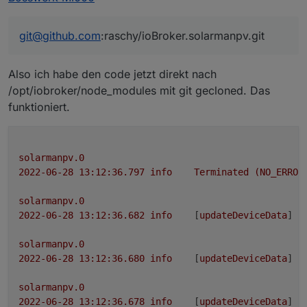
git ls-remote -h -t git@github.com:raschy
dafe65042683418a4cba04b6891e958326e0d8
git@github.com
:raschy/ioBroker.solarmanpv.git
die url stimmt nicht
603db2acc9142c1d7a6d0102d80774b3add3a
728ee66ac437906cd478c51b76e7bb1eead2a
d3617f90d27cdbbb53b650414b8c4738529b0
Also ich habe den code jetzt direkt nach
3c39bdb215128cac4d3135e63b4aad2ebb0f9
/opt/iobroker/node_modules mit git gecloned. Das
funktioniert.
solarmanpv.0
2022-06-28 13:12:36.797	
info
Terminated
(NO_ERROR
solarmanpv.0
2022-06-28 13:12:36.682	
info
	[
updateDeviceData
] 
A
solarmanpv.0
2022-06-28 13:12:36.680	
info
	[
updateDeviceData
] 
E
solarmanpv.0
2022-06-28 13:12:36.678	
info
	[
updateDeviceData
] 
E