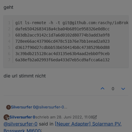
geht
git ls-remote -h -t git@github.com:raschy/ioBroke
da
603db
728ee
d361
3c39b
6a38
die url stimmt nicht
0
@
silversurfer-0
Silversurfer 0
S
geht nicht
Silversurfer 0
schrieb am
28. Juni 2022, 11:08
S
zuletzt editiert von Silversurfer 0
Offline
@
silversurfer-0
said in
[Neuer Adapter] Solarman PV,
geht
Bosswerk MI600
: