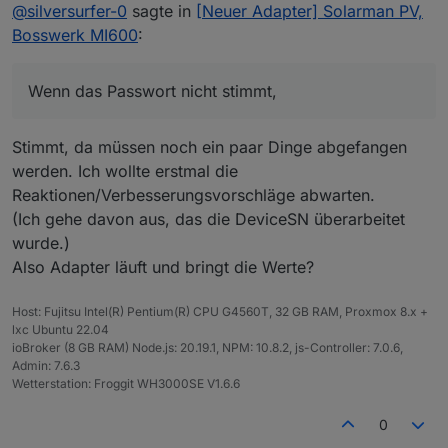
Online
@
silversurfer-0
sagte in
[Neuer Adapter] Solarman PV,
solarmanpv.0
solarmanpv.0

Bosswerk MI600
:
2022-06-28 13:12:36.660	
info
	[
updateDeviceData
] 
D
2022-06-28 13:12:36.680	info	[updateDevi
solarmanpv.0

Wenn das Passwort nicht stimmt,
solarmanpv.0
2022-06-28 13:12:36.678	info	[updateDevi
2022-06-28 13:12:36.259	
info
	[
updateStationData
] 
solarmanpv.0

Stimmt, da müssen noch ein paar Dinge abgefangen
solarmanpv.0
2022-06-28 13:12:36.676	info	[updateDevi
werden. Ich wollte erstmal die
2022-06-28 13:12:36.247	
info
	[
updateStationData
] 
Reaktionen/Verbesserungsvorschläge abwarten.
solarmanpv.0

solarmanpv.0
(Ich gehe davon aus, das die DeviceSN überarbeitet
2022-06-28 13:12:36.674	info	[updateDevi
2022-06-28 13:12:35.939	
info
Device ID:
123456
wurde.)
solarmanpv.0

Also Adapter läuft und bringt die Werte?
2022-06-28 13:12:36.672	info	[updateDevi
solarmanpv.0
2022-06-28 13:12:35.937	
info
Device SN:
123456
Host: Fujitsu Intel(R) Pentium(R) CPU G4560T, 32 GB RAM, Proxmox 8.x +
solarmanpv.0

lxc Ubuntu 22.04
2022-06-28 13:12:36.670	info	[updateDevi
solarmanpv.0
ioBroker (8 GB RAM) Node.js: 20.19.1, NPM: 10.8.2, js-Controller: 7.0.6,
2022-06-28 13:12:35.622	
info
Station ID:
123456
Admin: 7.6.3
solarmanpv.0

Wetterstation: Froggit WH3000SE V1.6.6
2022-06-28 13:12:36.668	info	[updateDevi
solarmanpv.0
0
2022-06-28 13:12:33.586	
info
starting.
Version
0.
solarmanpv.0

2022-06-28 13:12:36.666	info	[updateDevi