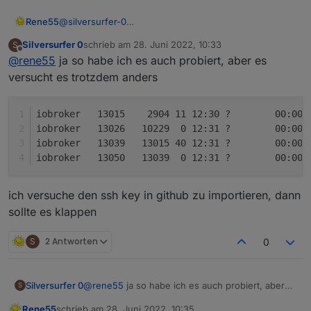
Rene55
@
silversurfer-0
Habe ich gerade auch mal so getestet - da bekomme
Silversurfer 0
schrieb am
28. Juni 2022, 10:33
S
ich auch einen ' errno=Connection timed out'.
zuletzt editiert von
Offline
@
rene55
ja so habe ich es auch probiert, aber es
Versuchs mal im Admin (im Expertenmodus),
Installieren aus eigener URL, Benutzerdefiniert und
versucht es trotzdem anders
dann
"
https://github.com/raschy/ioBroker.solarmanpv
".
iobroker   13015    2904 11 12:30 ?        00:00:
iobroker   13026   10229  0 12:31 ?        00:00:
iobroker   13039   13015 40 12:31 ?        00:00:
iobroker   13050   13039  0 12:31 ?        00:00:
ich versuche den ssh key in github zu importieren, dann
sollte es klappen
S
2 Antworten
0
@
rene55
ja so habe ich es auch probiert, aber
Silversurfer 0
S
es versucht es trotzdem anders
Rene55
schrieb am
28. Juni 2022, 10:35