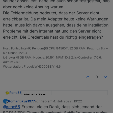
sauber abschließt, habe ich auch schon festgestellt, hab
aber noch keine Ahnung warum.
Nun mein erstes Feedback dazu.
Die Fehlermeldung bedeutet, dass der Server nicht
erreichbar ist. Da mein Adapter heute keine Warnungen
Installation hat geklappt über die Katze /
Benutzerdefiniert. Nur mit dem kleinen Manko,
hatte, muss ich davon ausgehen, dass deine Installation
dass die Installation scheinbar nicht zu Ende
Probleme mit dem Internet hat und den Server nicht
geführt wurde und sich das Fenster nicht
erreicht. Die Credentials hast du richtig eingetragen?
schloss, aber unter Adapter war er dann da
und ich musste nur noch eine Instanz
hinzufügen.
Host: Fujitsu Intel(R) Pentium(R) CPU G4560T, 32 GB RAM, Proxmox 8.x +
@
Rene55
Vielleicht kannst Du damit etwas
lxc Ubuntu 22.04
anfangen?
Nach der Einrichtung wurden die Datenpunkte
ioBroker (8 GB RAM) Node.js: 20.19.1, NPM: 10.8.2, js-Controller: 7.0.6,
Viele Grüße
alle angelegt und die erstern Werte
Admin: 7.6.3
geschrieben. Leider habe ich dann aber nur
Wetterstation: Froggit WH3000SE V1.6.6
noch Fehlermeldungen im Log.
0
Rene55
Aktuelle Test
Version
0.5.1
Romantikus1977
schrieb am
4. Juli 2022, 10:22
R
zuletzt editiert von
Offline
@
rene55
Erstmal vielen Dank, dass sich jemand der
Veröffentlichun
23.06.2022
BOSSWERK Thematik annimmt. Schließe gerade meine