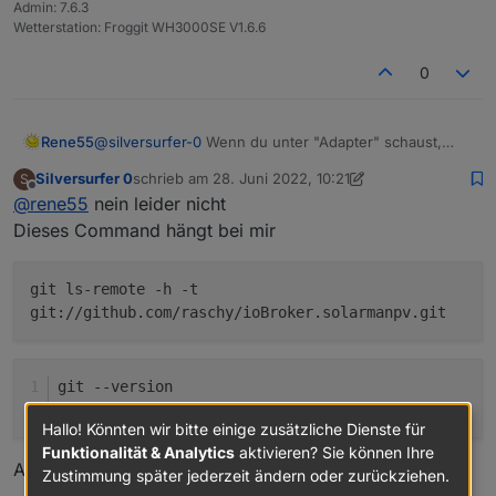
nicht.
Admin: 7.6.3
jetzt über
Wetterstation: Froggit WH3000SE V1.6.6
entsprechend dem eigenen Anspruch anpassen.
0
Für Fragen und Anregungen habe ich immer ein
offenes Ohr. Bin mal gespannt, wie viele User diesen
Adapter einsetzen werden.
Rene55
@
silversurfer-0
Wenn du unter "Adapter" schaust,
evtl. mit rotem Stern (=Adapter ohne Instanz)?
Silversurfer 0
schrieb am
28. Juni 2022, 10:21
S
zuletzt editiert von Silversurfer 0
Offline
@
rene55
nein leider nicht
Dieses Command hängt bei mir
git ls-remote -h -t
git://github.com/raschy/ioBroker.solarmanpv.git
git 
--version
git version 
2.30
.
2
Hallo! Könnten wir bitte einige zusätzliche Dienste für
Funktionalität & Analytics
aktivieren? Sie können Ihre
Auch git clone hängt. Sehr komisch
Zustimmung später jederzeit ändern oder zurückziehen.