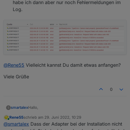
habe ich dann aber nur noch Fehlermeldungen im
Log.
@
Rene55
Vielleicht kannst Du damit etwas anfangen?
Viele Grüße
0
Hallo,
smartalex
S
Rene55
schrieb am
29. Juni 2022, 10:29
ich habe erst seit wenige Tage den Wechselrichter
zuletzt editiert von
Online
@
smartalex
Dass der Adapter bei der Installation nicht
im Einsatz und freue mich das da jemand sich die
Mühe für einen Adapter macht.
Danke Dafür.