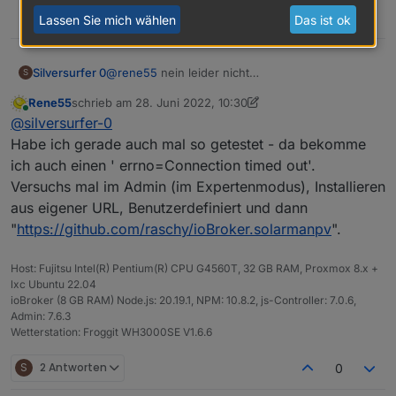
0
Lassen Sie mich wählen
Das ist ok
@
rene55
nein leider nicht
Silversurfer 0
S
Dieses Command hängt bei mir
Rene55
schrieb am
28. Juni 2022, 10:30
zuletzt editiert von Rene55
Online
@
silversurfer-0
git --version

Habe ich gerade auch mal so getestet - da bekomme
ich auch einen ' errno=Connection timed out'.
Auch git clone hängt. Sehr komisch
Versuchs mal im Admin (im Expertenmodus), Installieren
aus eigener URL, Benutzerdefiniert und dann
"
https://github.com/raschy/ioBroker.solarmanpv
".
Host: Fujitsu Intel(R) Pentium(R) CPU G4560T, 32 GB RAM, Proxmox 8.x +
lxc Ubuntu 22.04
ioBroker (8 GB RAM) Node.js: 20.19.1, NPM: 10.8.2, js-Controller: 7.0.6,
Admin: 7.6.3
Wetterstation: Froggit WH3000SE V1.6.6
S
2 Antworten
0