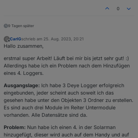
0
9 Tagen später
CarlG
schrieb am
25. Aug. 2023, 20:21
C
zuletzt editiert von
Offline
Hallo zusammen,
erstmal super Arbeit! Läuft bei mir bis jetzt sehr gut! :)
Allerdings habe ich ein Problem nach dem Hinzufügen
eines 4. Loggers.
Ausgangslage:
Ich habe 3 Deye Logger erfolgreich
eingebunden, jeder scheint auch soweit ich das
gesehen habe unter den Objekten 3 Ordner zu erstellen.
Es sind auch drei Module im Reiter Untermodule
vorhanden. Alle Datensätze sind da.
Problem:
Nun habe ich einen 4. in der Solarman
hinzugefügt, dieser wird auch auf dem Handy und auf