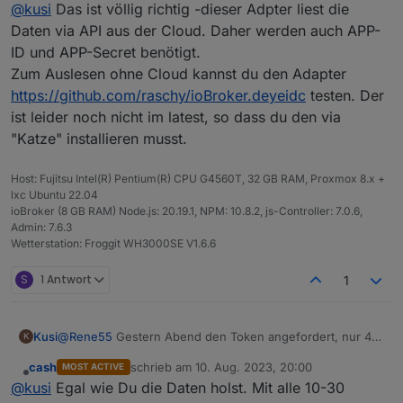
Offline
@
kusi
Das ist völlig richtig -dieser Adpter liest die
Wäre eine interne Kommunikation über das lokale
Netzwerk möglich?
Ich würde gerne die Aktualisierungsrate deutlich tiefer
Daten via API aus der Cloud. Daher werden auch APP-
haben, ca. alle 10-30 Sekunden.
ID und APP-Secret benötigt.
Zum Auslesen ohne Cloud kannst du den Adapter
https://github.com/raschy/ioBroker.deyeidc
testen. Der
ist leider noch nicht im latest, so dass du den via
"Katze" installieren musst.
Host: Fujitsu Intel(R) Pentium(R) CPU G4560T, 32 GB RAM, Proxmox 8.x +
lxc Ubuntu 22.04
ioBroker (8 GB RAM) Node.js: 20.19.1, NPM: 10.8.2, js-Controller: 7.0.6,
Admin: 7.6.3
Wetterstation: Froggit WH3000SE V1.6.6
S
1 Antwort
1
@
Rene55
Gestern Abend den Token angefordert, nur 4
Kusi
K
Stunden später die Freischaltung erhalten.
cash
schrieb am
10. Aug. 2023, 20:00
MOST ACTIVE
Die Daten lassen sich super auslesen, herzlichen Dank.
Sehe ich richtig dass die Auslesung via Cloud läuft?
zuletzt editiert von
Offline
@
kusi
Egal wie Du die Daten holst. Mit alle 10-30
Wäre eine interne Kommunikation über das lokale