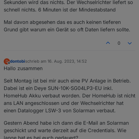
Netzwerk möglich?
Ich würde gerne die Aktualisierungsrate deutlich tiefer
Sekunden wird das nichts. Der Wechselrichter liefert so
haben, ca. alle 10-30 Sekunden.
schnell nichts. 6 Minuten ist der Mindestabstand
Mal davon abgesehen das es auch keinen tieferen
Grund gibt warum ein Gerät so oft Daten liefern sollte.
0
dontobi
schrieb am
16. Aug. 2023, 14:52
D
zuletzt editiert von
Offline
Hallo zusammen
Seit Montag ist bei mir auch eine PV Anlage in Betrieb.
Dabei ist ein Deye SUN-10K-SG04LP3-EU inkl.
HomeHub Akku verbaut worden. Der HomeHub ist nicht
ans LAN angeschlossen und der Wechselrichter hat
einen Datalogger LSW-3 von Solarman verbaut.
Gestern Abend habe ich dann die E-Mail an Solarman
geschickt und warte derzeit auf die Credentials. Wie
lange hat es bei euch gedauert?