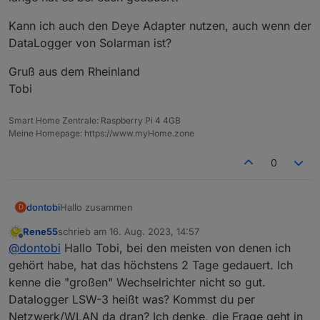
Kann ich auch den Deye Adapter nutzen, auch wenn der
DataLogger von Solarman ist?
Gruß aus dem Rheinland
Tobi
Smart Home Zentrale: Raspberry Pi 4 4GB
Meine Homepage: https://www.myHome.zone
0
Hallo zusammen
dontobi
D
Rene55
schrieb am
16. Aug. 2023, 14:57
Seit Montag ist bei mir auch eine PV Anlage in Betrieb.
zuletzt editiert von
Offline
@
dontobi
Hallo Tobi, bei den meisten von denen ich
Dabei ist ein Deye SUN-10K-SG04LP3-EU inkl.
HomeHub Akku verbaut worden. Der HomeHub ist
Gestern Abend habe ich dann die E-Mail an Solarman
gehört habe, hat das höchstens 2 Tage gedauert. Ich
nicht ans LAN angeschlossen und der Wechselrichter
geschickt und warte derzeit auf die Credentials. Wie
kenne die "großen" Wechselrichter nicht so gut.
hat einen Datalogger LSW-3 von Solarman verbaut.
lange hat es bei euch gedauert?
Kann ich auch den Deye Adapter nutzen, auch wenn
Datalogger LSW-3 heißt was? Kommst du per
der DataLogger von Solarman ist?
Netzwerk/WLAN da dran? Ich denke, die Frage geht in
Gruß aus dem Rheinland