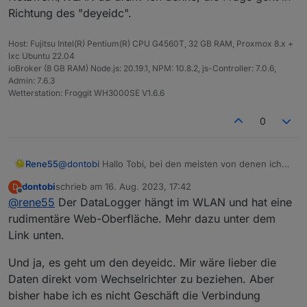
Tobi
Richtung des "deyeidc".
Host: Fujitsu Intel(R) Pentium(R) CPU G4560T, 32 GB RAM, Proxmox 8.x +
lxc Ubuntu 22.04
ioBroker (8 GB RAM) Node.js: 20.19.1, NPM: 10.8.2, js-Controller: 7.0.6,
Admin: 7.6.3
Wetterstation: Froggit WH3000SE V1.6.6
0
Rene55
@
dontobi
Hallo Tobi, bei den meisten von denen ich
gehört habe, hat das höchstens 2 Tage gedauert. Ich
dontobi
schrieb am
16. Aug. 2023, 17:42
D
kenne die "großen" Wechselrichter nicht so gut.
zuletzt editiert von
Offline
@
rene55
Der DataLogger hängt im WLAN und hat eine
Datalogger LSW-3 heißt was? Kommst du per
Netzwerk/WLAN da dran? Ich denke, die Frage geht in
rudimentäre Web-Oberfläche. Mehr dazu unter dem
Richtung des "deyeidc".
Link unten.
Und ja, es geht um den deyeidc. Mir wäre lieber die
Daten direkt vom Wechselrichter zu beziehen. Aber
bisher habe ich es nicht Geschäft die Verbindung