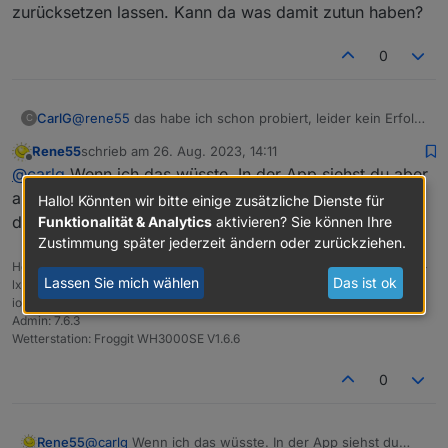
zurücksetzen lassen. Kann da was damit zutun haben?
0
CarlG
@
rene55
das habe ich schon probiert, leider kein Erfolg.
C
Der WR war mal mit einem anderen System verknüpft,
Rene55
schrieb am
26. Aug. 2023, 14:11
musste ich über den Herstellern via Mail zurücksetzen
zuletzt editiert von
Offline
@
carlg
Wenn ich das wüsste. In der App siehst du aber
lassen. Kann da was damit zutun haben?
alle 4 WR mit den entsprechenden Modulen? Oder hat
Hallo! Könnten wir bitte einige zusätzliche Dienste für
dein vierter WR eine andere Stationsnummer?
Funktionalität & Analytics
aktivieren? Sie können Ihre
Zustimmung später jederzeit ändern oder zurückziehen.
Host: Fujitsu Intel(R) Pentium(R) CPU G4560T, 32 GB RAM, Proxmox 8.x +
Lassen Sie mich wählen
Das ist ok
lxc Ubuntu 22.04
ioBroker (8 GB RAM) Node.js: 20.19.1, NPM: 10.8.2, js-Controller: 7.0.6,
Admin: 7.6.3
Wetterstation: Froggit WH3000SE V1.6.6
0
Rene55
@
carlg
Wenn ich das wüsste. In der App siehst du