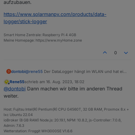
aufzubauen.
https://www.solarmanpv.com/products/data-
logger/stick-logger
Smart Home Zentrale: Raspberry Pi 4 4GB
Meine Homepage: https://www.myHome.zone
0
@
rene55
Der DataLogger hängt im WLAN und hat eine
dontobi
D
rudimentäre Web-Oberfläche. Mehr dazu unter dem
Rene55
schrieb am
16. Aug. 2023, 18:02
Link unten.
Und ja, es geht um den deyeidc. Mir wäre lieber die
zuletzt editiert von
Offline
@
dontobi
Dann machen wir bitte im anderen Thread
Daten direkt vom Wechselrichter zu beziehen. Aber
bisher habe ich es nicht Geschäft die Verbindung
https://www.solarmanpv.com/products/data-
weiter.
aufzubauen.
logger/stick-logger
Host: Fujitsu Intel(R) Pentium(R) CPU G4560T, 32 GB RAM, Proxmox 8.x +
lxc Ubuntu 22.04
ioBroker (8 GB RAM) Node.js: 20.19.1, NPM: 10.8.2, js-Controller: 7.0.6,
Admin: 7.6.3
Wetterstation: Froggit WH3000SE V1.6.6