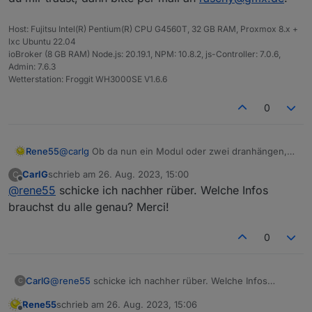
Host: Fujitsu Intel(R) Pentium(R) CPU G4560T, 32 GB RAM, Proxmox 8.x +
lxc Ubuntu 22.04
ioBroker (8 GB RAM) Node.js: 20.19.1, NPM: 10.8.2, js-Controller: 7.0.6,
Admin: 7.6.3
Wetterstation: Froggit WH3000SE V1.6.6
0
Rene55
@
carlg
Ob da nun ein Modul oder zwei dranhängen,
das macht für die App keinen Unterschied. Ich kann
CarlG
schrieb am
26. Aug. 2023, 15:00
C
der Sache ja mal auf den Grund gehen, dazu brauche
zuletzt editiert von
Offline
@
rene55
schicke ich nachher rüber. Welche Infos
ich aber deine Credentials, die du eingetragen hast.
Wenn du mir traust, dann bitte per mail an
brauchst du alle genau? Merci!
raschy@gmx.de
.
0
CarlG
@
rene55
schicke ich nachher rüber. Welche Infos
C
brauchst du alle genau? Merci!
Rene55
schrieb am
26. Aug. 2023, 15:06
zuletzt editiert von