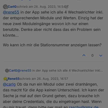
aber alle 4 WR mit den entsprechenden Modulen?
CarlG
schrieb am
26. Aug. 2023, 14:54
C
Oder hat dein vierter WR eine andere
zuletzt editiert von CarlG
Offline
@
rene55
in der App sehe ich alle 4 Wechselrichter inkl.
Stationsnummer?
der entsprechenden Module und Werten. Einzig hat der
neue zwei Moduleingänge wovon ich nur einen
benutzte. Denke aber nicht dass das ein Problem sein
könnte...
Wo kann ich mir die Stationsnummer anzeigen lassen?
0
@
rene55
in der App sehe ich alle 4 Wechselrichter inkl.
CarlG
C
der entsprechenden Module und Werten. Einzig hat der
Rene55
schrieb am
26. Aug. 2023, 14:57
neue zwei Moduleingänge wovon ich nur einen
Wo kann ich mir die Stationsnummer anzeigen lassen?
zuletzt editiert von
Offline
@
carlg
Ob da nun ein Modul oder zwei dranhängen,
benutzte. Denke aber nicht dass das ein Problem sein
könnte...
das macht für die App keinen Unterschied. Ich kann der
Sache ja mal auf den Grund gehen, dazu brauche ich
aber deine Credentials, die du eingetragen hast. Wenn
du mir traust, dann bitte per mail an
raschy@gmx.de
.