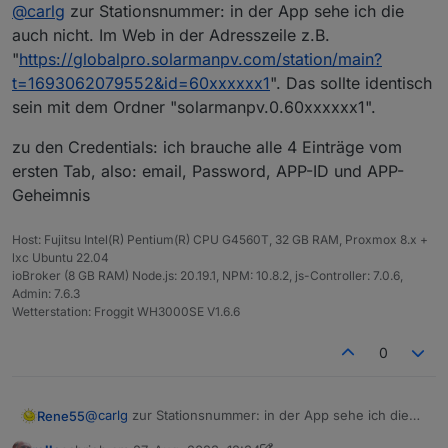
Offline
@
carlg
zur Stationsnummer: in der App sehe ich die
auch nicht. Im Web in der Adresszeile z.B.
"
https://globalpro.solarmanpv.com/station/main?
t=1693062079552&id=60xxxxxx1
". Das sollte identisch
sein mit dem Ordner "solarmanpv.0.60xxxxxx1".
zu den Credentials: ich brauche alle 4 Einträge vom
ersten Tab, also: email, Password, APP-ID und APP-
Geheimnis
Host: Fujitsu Intel(R) Pentium(R) CPU G4560T, 32 GB RAM, Proxmox 8.x +
lxc Ubuntu 22.04
ioBroker (8 GB RAM) Node.js: 20.19.1, NPM: 10.8.2, js-Controller: 7.0.6,
Admin: 7.6.3
Wetterstation: Froggit WH3000SE V1.6.6
0
@
carlg
zur Stationsnummer: in der App sehe ich die
Rene55
auch nicht. Im Web in der Adresszeile z.B.