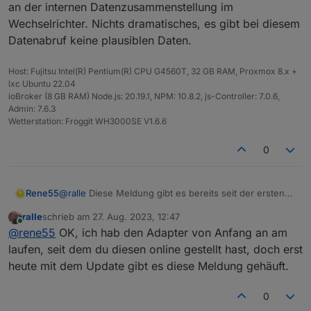
an der internen Datenzusammenstellung im
Wechselrichter. Nichts dramatisches, es gibt bei diesem
Datenabruf keine plausiblen Daten.
Host: Fujitsu Intel(R) Pentium(R) CPU G4560T, 32 GB RAM, Proxmox 8.x +
lxc Ubuntu 22.04
ioBroker (8 GB RAM) Node.js: 20.19.1, NPM: 10.8.2, js-Controller: 7.0.6,
Admin: 7.6.3
Wetterstation: Froggit WH3000SE V1.6.6
0
Rene55
@
ralle
Diese Meldung gibt es bereits seit der ersten
Version - mal mehr oder weniger häufig! Anfänglich
ralle
schrieb am
27. Aug. 2023, 12:47
sogar als Fehler, jetzt nur noch als Warnung. Liegt
zuletzt editiert von
Online
@
rene55
OK, ich hab den Adapter von Anfang an am
wohl an der internen Datenzusammenstellung im
Wechselrichter. Nichts dramatisches, es gibt bei
laufen, seit dem du diesen online gestellt hast, doch erst
diesem Datenabruf keine plausiblen Daten.
heute mit dem Update gibt es diese Meldung gehäuft.
0