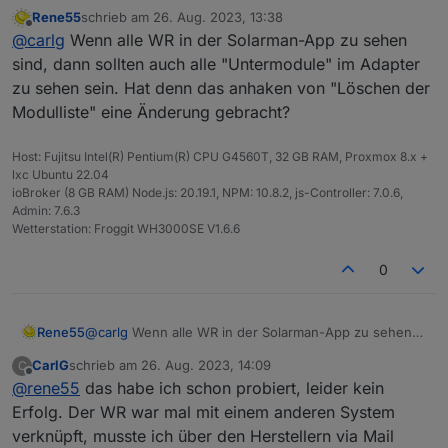
Rene55
schrieb am
26. Aug. 2023, 13:38
erstmal super Arbeit! Läuft bei mir bis jetzt sehr gut! :)
zuletzt editiert von
Offline
@
carlg
Wenn alle WR in der Solarman-App zu sehen
Allerdings habe ich ein Problem nach dem Hinzufügen
eines 4. Loggers.
Ausgangslage:
Ich habe 3 Deye Logger erfolgreich
sind, dann sollten auch alle "Untermodule" im Adapter
eingebunden, jeder scheint auch soweit ich das
zu sehen sein. Hat denn das anhaken von "Löschen der
gesehen habe unter den Objekten 3 Ordner zu
Problem:
Nun habe ich einen 4. in der Solarman
Modulliste" eine Änderung gebracht?
erstellen. Es sind auch drei Module im Reiter
hinzugefügt, dieser wird auch auf dem Handy und auf
Untermodule vorhanden. Alle Datensätze sind da.
der Webseite korrekt angezeigt. Im Adapter taucht aber
Schon probiert:
Order gelöscht, Untermodule gelöscht,
nur ein weiteres Modul bzw. Ordner auf. Also habe ich
Adapter neu installiert.
Host: Fujitsu Intel(R) Pentium(R) CPU G4560T, 32 GB RAM, Proxmox 8.x +
insgesamt 10 Untermodule (3x3 alt + 1 neu), wobei ich
lxc Ubuntu 22.04
Ich bin aktuell out of options. Hat jemand Ideen? Kann
ioBroker (8 GB RAM) Node.js: 20.19.1, NPM: 10.8.2, js-Controller: 7.0.6,
eher von 12 ausgegangen wäre (je 3 Stk. pro Modul).
man vielleicht nur max. 10 Untermodule im Adapter
Admin: 7.6.3
Allerdings ist der Wert unter
generationPower
korrekt
haben? Oder ist der Logger nicht richtig verknüpft?
Vielen Dank für den Support!
Wetterstation: Froggit WH3000SE V1.6.6
(alle 4 Logger).
0
Rene55
@
carlg
Wenn alle WR in der Solarman-App zu sehen
sind, dann sollten auch alle "Untermodule" im Adapter
CarlG
schrieb am
26. Aug. 2023, 14:09
C
zu sehen sein. Hat denn das anhaken von "Löschen
zuletzt editiert von
Offline
@
rene55
das habe ich schon probiert, leider kein
der Modulliste" eine Änderung gebracht?
Erfolg. Der WR war mal mit einem anderen System
verknüpft, musste ich über den Herstellern via Mail