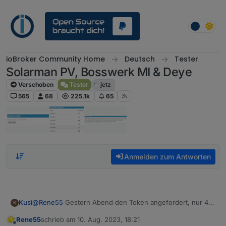
Weiter zum Inhalt
ioBroker Community Home
Deutsch
Tester
Solarman PV, Bosswerk MI & Deye
Verschoben
Tester
jetz
565
68
225.1k
65
Anmelden zum Antworten
@
Rene55
Gestern Abend den Token angefordert, nur 4
Kusi
K
Stunden später die Freischaltung erhalten.
Rene55
schrieb am
10. Aug. 2023, 18:21
Die Daten lassen sich super auslesen, herzlichen Dank.
Sehe ich richtig dass die Auslesung via Cloud läuft?
zuletzt editiert von