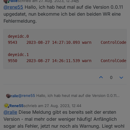
ralle
schrieb am
27. Aug. 2023, 12:34
"
https://globalpro.solarmanpv.com/station/main?
zu den Credentials: ich brauche alle 4 Einträge vom
zuletzt editiert von ralle
Online
@
rene55
Hallo, ich hab heut mal auf die Version 0.0.11
t=1693062079552&id=60xxxxxx1
". Das sollte identisch
ersten Tab, also: email, Password, APP-ID und APP-
sein mit dem Ordner "solarmanpv.0.60xxxxxx1".
Geheimnis
upgedatet, nun bekomme ich bei den beiden WR eine
Fehlermeldung.
deyeidc.0
9543	
2023-08-27 14:27:10.093	
warn
ControlCode
deyeidc.1
9550	
2023-08-27 14:26:11.539	
warn
ControlCode
0
@
rene55
Hallo, ich hab heut mal auf die Version 0.0.11
ralle
upgedatet, nun bekomme ich bei den beiden WR eine
Rene55
schrieb am
27. Aug. 2023, 12:44
Fehlermeldung.
deyeidc.0

zuletzt editiert von
Offline
@
ralle
Diese Meldung gibt es bereits seit der ersten
9543	2023-08-27 14:27:10.093	warn	ControlCode
Version - mal mehr oder weniger häufig! Anfänglich
deyeidc.1

sogar als Fehler, jetzt nur noch als Warnung. Liegt wohl