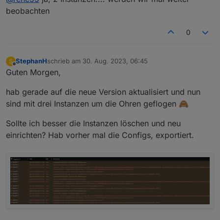
beobachten
0
StephanH
schrieb am
30. Aug. 2023, 06:45
S
zuletzt editiert von
Offline
Guten Morgen,
hab gerade auf die neue Version aktualisiert und nun
sind mit drei Instanzen um die Ohren geflogen 🙈
Sollte ich besser die Instanzen löschen und neu
einrichten? Hab vorher mal die Configs, exportiert.