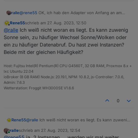
ralle
@
rene55
OK, ich hab den Adapter von Anfang an am
laufen, seit dem du diesen online gestellt hast, doch erst
Rene55
schrieb am
27. Aug. 2023, 12:50
heute mit dem Update gibt es diese Meldung gehäuft.
zuletzt editiert von
Offline
@
ralle
Ich weiß nicht woran es liegt. Es kann zuwenig
Sonne sein, zu häufiger Wechsel Sonne/Wolken oder
ein zu häufiger Datenabruf. Du hast zwei Instanzen?
Beide mit der gleichen Häufigkeit?
Host: Fujitsu Intel(R) Pentium(R) CPU G4560T, 32 GB RAM, Proxmox 8.x +
lxc Ubuntu 22.04
ioBroker (8 GB RAM) Node.js: 20.19.1, NPM: 10.8.2, js-Controller: 7.0.6,
Admin: 7.6.3
Wetterstation: Froggit WH3000SE V1.6.6
0
Rene55
@
ralle
Ich weiß nicht woran es liegt. Es kann zuwenig
Sonne sein, zu häufiger Wechsel Sonne/Wolken oder
ralle
schrieb am
27. Aug. 2023, 12:54
ein zu häufiger Datenabruf. Du hast zwei Instanzen?
zuletzt editiert von
Online
@
rene55
ja, 2 Instanzen.... werden wir mal weiter
Beide mit der gleichen Häufigkeit?