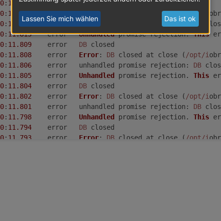
0
:
11.815
	error	
DB
 closed
0
:
11.815
	error	
Error
: 
DB
 closed at close (
/opt/i
obr
Lassen Sie mich wählen
Das ist ok
0
:
11.814
	error	unhandled promise 
rejection
: 
DB
 clos
0
:
11.813
	error	
Unhandled
 promise rejection. 
This
 er
0
:
11.809
	error	
DB
 closed
0
:
11.808
	error	
Error
: 
DB
 closed at close (
/opt/i
obr
0
:
11.806
	error	unhandled promise 
rejection
: 
DB
 clos
0
:
11.805
	error	
Unhandled
 promise rejection. 
This
 er
0
:
11.804
	error	
DB
 closed
0
:
11.802
	error	
Error
: 
DB
 closed at close (
/opt/i
obr
0
:
11.801
	error	unhandled promise 
rejection
: 
DB
 clos
0
:
11.798
	error	
Unhandled
 promise rejection. 
This
 er
0
:
11.794
	error	
DB
 closed
0
:
11.793
	error	
Error
: 
DB
 closed at close (
/opt/i
obr
0
:
11.792
	error	unhandled promise 
rejection
: 
DB
 clos
0
:
11.791
	error	
Unhandled
 promise rejection. 
This
 er
0
:
11.786
	error	
DB
 closed
0
:
11.785
	error	
Error
: 
DB
 closed at close (
/opt/i
obr
0
:
11.780
	error	unhandled promise 
rejection
: 
DB
 clos
0
:
11.779
	error	
Unhandled
 promise rejection. 
This
 er
0
:
11.776
	error	
DB
 closed