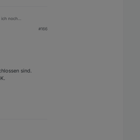
 ich noch
 gibt.
#166
hlossen sind.
OK.