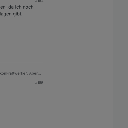
#164
en, da ich noch
agen gibt.
lkonkraftwerke". Aber
de
. Ich schau dann mal.
#165