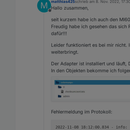
matthias425
schrieb am
8. Nov. 2022, 17:3
solarmanpv.0 202
M
zuletzt editiert von
Hallo zusammen,
solarmanpv.0 20
Offline
solarmanpv.0 202
seit kurzem habe ich auch den MI60
solarmanpv.0 20
solarmanpv.0 202
Freudig habe ich gesehen das sich R
solarmanpv.0 20
dafür!!!
solarmanpv.0 202
solarmanpv.0 20
Leider funktioniert es bei mir nicht
solarmanpv.0 202
weiterbringt.
solarmanpv.0 20
solarmanpv.0 202
Der Adapter ist installiert und läuf
solarmanpv.0 20
solarmanpv.0 202
In den Objekten bekomme ich folg
Fehlermeldung im Protokoll:
2022-11-08 18:12:00.834 - info: