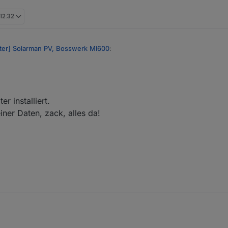
 12:32
ter] Solarman PV, Bosswerk MI600
:
r installiert.
 Version nicht zurecht. Ich bekomme ja noch nicht mal die Stationsnum
ner Daten, zack, alles da!
s' die richtige App ist bzw. bekommst du die Daten über die App?