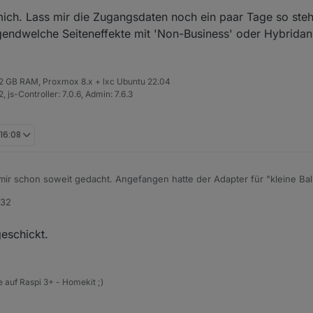
apter installiert.
mich. Lass mir die Zugangsdaten noch ein paar Tage so steh
 meiner Daten, zack, alles da!
t.
ndwelche Seiteneffekte mit 'Non-Business' oder Hybridanl
 32 GB RAM, Proxmox 8.x + lxc Ubuntu 22.04
 js-Controller: 7.0.6, Admin: 7.6.3
 16:08
mir schon soweit gedacht. Angefangen hatte der Adapter für "kleine Ba
niges gewachsen. Wenn du mags, schick mir die Daten an
raschy@gmx.
:32
geschickt.
 auf Raspi 3+ - Homekit ;)