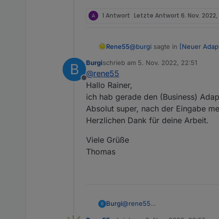
1 Antwort
Letzte Antwort
6. Nov. 2022,
@
burgi
sagte in
[Neuer Adap
Rene55
Burgi
schrieb am
5. Nov. 2022, 22:51
B
zuletzt editiert von
@
rene55
Business Version :
Offline
Hallo Rainer,
ich hab gerade den (Business) Adapte
Hallo Thomas,
ich komm mit deiner Business
Absolut super, nach der Eingabe mei
Bist du sicher, dass 'Busines
Herzlichen Dank für deine Arbeit.
Viele Grüße
Thomas
@
rene55
Burgi
B
Hallo Rainer,