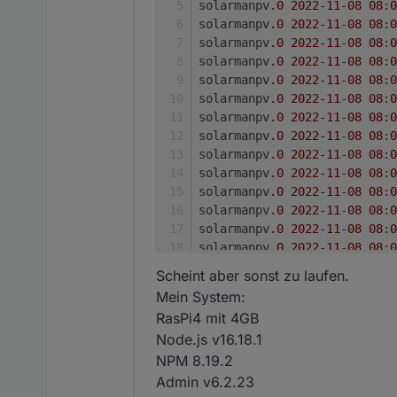
solarmanpv
.0
2022
-
11
-
08
08
:
0
solarmanpv
.0
2022
-
11
-
08
08
:
0
solarmanpv
.0
2022
-
11
-
08
08
:
0
solarmanpv
.0
2022
-
11
-
08
08
:
0
solarmanpv
.0
2022
-
11
-
08
08
:
0
solarmanpv
.0
2022
-
11
-
08
08
:
0
solarmanpv
.0
2022
-
11
-
08
08
:
0
solarmanpv
.0
2022
-
11
-
08
08
:
0
solarmanpv
.0
2022
-
11
-
08
08
:
0
solarmanpv
.0
2022
-
11
-
08
08
:
0
solarmanpv
.0
2022
-
11
-
08
08
:
0
solarmanpv
.0
2022
-
11
-
08
08
:
0
solarmanpv
.0
2022
-
11
-
08
08
:
0
solarmanpv
.0
2022
-
11
-
08
08
:
0
solarmanpv
.0
2022
-
11
-
08
08
:
0
Scheint aber sonst zu laufen.
solarmanpv
.0
2022
-
11
-
08
08
:
0
Mein System:
solarmanpv
.0
2022
-
11
-
08
08
:
0
RasPi4 mit 4GB
solarmanpv
.0
2022
-
11
-
08
08
:
0
Node.js v16.18.1
solarmanpv
.0
2022
-
11
-
08
08
:
0
NPM 8.19.2
solarmanpv
.0
2022
-
11
-
08
08
:
0
solarmanpv
.0
2022
-
11
-
08
08
:
0
Admin v6.2.23