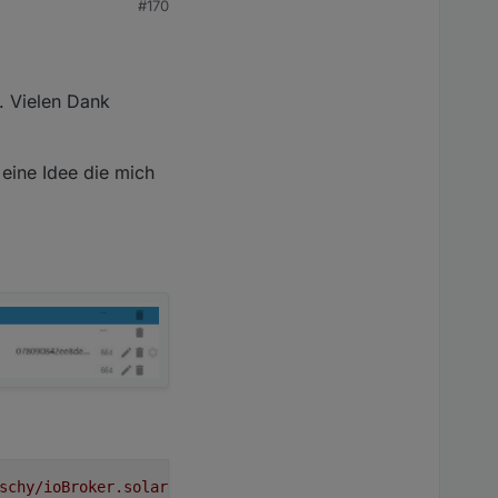
#170
 This error originated either by throwing inside of an 
opt/iobroker/node_modules/ioredis/built/redis/event_hand
n: DB closed

 This error originated either by throwing inside of an 
. Vielen Dank
opt/iobroker/node_modules/ioredis/built/redis/event_hand
n: DB closed

 eine Idee die mich
 This error originated either by throwing inside of an 
opt/iobroker/node_modules/ioredis/built/redis/event_hand
n: DB closed

 This error originated either by throwing inside of an 
schy/ioBroker.solarmanpv#3d5f8fd317909365be11f8677de5938