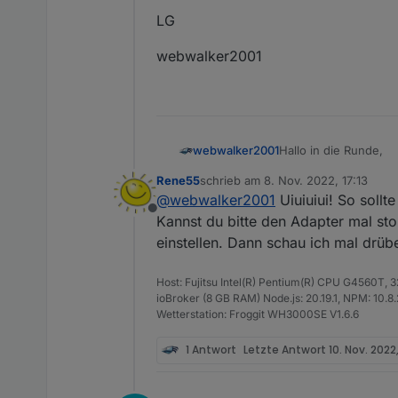
LG
webwalker2001
Hallo in die Runde,
webwalker2001
Rene55
schrieb am
8. Nov. 2022, 17:13
ich bekomme ab und 
zuletzt editiert von
@
webwalker2001
Uiuiuiui! So sollt
Offline
Kannst du bitte den Adapter mal st
solarmanpv.0 20
solarmanpv.0 202
einstellen. Dann schau ich mal drübe
Scheint aber sonst zu
solarmanpv.0 20
Mein System:
solarmanpv.0 202
Host: Fujitsu Intel(R) Pentium(R) CPU G4560T,
RasPi4 mit 4GB
LG
solarmanpv.0 20
ioBroker (8 GB RAM) Node.js: 20.19.1, NPM: 10.8.2,
Node.js v16.18.1
solarmanpv.0 202
Wetterstation: Froggit WH3000SE V1.6.6
NPM 8.19.2
webwalker2001
solarmanpv.0 20
Admin v6.2.23
solarmanpv.0 202
1 Antwort
Letzte Antwort
10. Nov. 2022,
solarmanpv.0 20
solarmanpv.0 202
solarmanpv.0 20