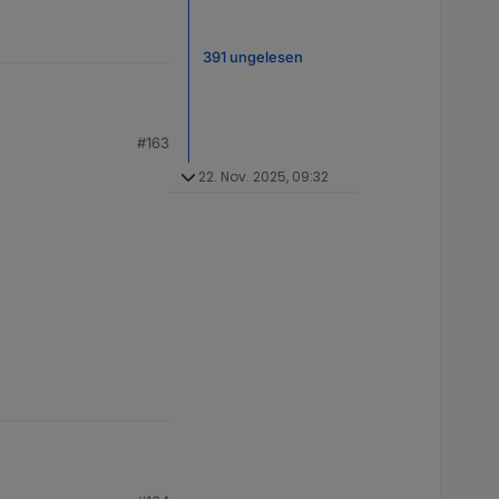
391 ungelesen
#163
22. Nov. 2025, 09:32
mer von deiner Anlage.