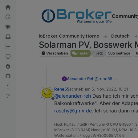
Weiter zum Inhalt
Communit
ioBroker Community Home
Deutsch
Solarman PV, Bosswerk 
Verschoben
Tester
jetz
565
beiträge
@
rene55
Alexander Reh
Hi! Ja das ist schon k
Rene55
schrieb am
5. Nov. 2022, 18:21
Wie komme ich denn a
LG Alex
zuletzt editiert von
@
alexander-reh
Das hab ich mir sch
Dann sende ich dir da
Offline
Balkonkraftwerke". Aber der Adapte
raschy@gmx.de
. Ich schau dann ma
Host: Fujitsu Intel(R) Pentium(R) CPU G4560T,
ioBroker (8 GB RAM) Node.js: 20.19.1, NPM: 10.8.2,
Wetterstation: Froggit WH3000SE V1.6.6