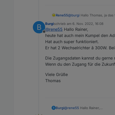
Rene55
@
burgi
Hallo Thomas, ja das 
Gegenchecken muss, ob es no
Burgi
schrieb am
6. Nov. 2022, 16:08
B
LG Rainer
zuletzt editiert von
@
rene55
Hallo Rainer,
Offline
heute hat auch mein Kumpel den Adap
Hat auch super funktioniert.
Er hat 2 Wechselrichter â 300W. Be
Die Zugangsdaten kannst du gerne n
Wenn du den Zugang für die Zukunft
Viele Grüße
Thomas
@
rene55
Hallo Rainer,
Burgi
B
heute hat auch mein Kumpel den 