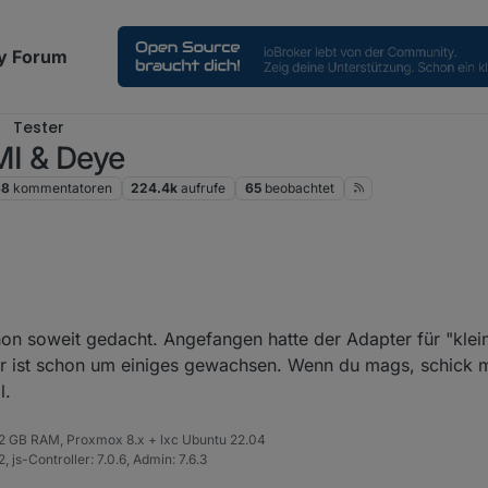
y Forum
Tester
MI & Deye
68
kommentatoren
224.4k
aufrufe
65
beobachtet
ein Balkonkraftwerk mehr sondern eine nicht ganz kleine Off-Grid Anlag
n deine Mail Adresse?
on soweit gedacht. Angefangen hatte der Adapter für "klei
s was du brauchst.
r ist schon um einiges gewachsen. Wenn du mags, schick m
l.
 32 GB RAM, Proxmox 8.x + lxc Ubuntu 22.04
 js-Controller: 7.0.6, Admin: 7.6.3