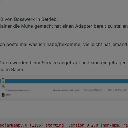
0
2-11-08 08:00:11.805	error	Unhandled promise rejection.
22-11-08 08:00:11.804	error	DB closed

2-11-08 08:00:11.802	error	Error: DB closed at close (/
0 von Bosswerk in Betrieb.
22-11-08 08:00:11.801	error	unhandled promise rejectio
2-11-08 08:00:11.798	error	Unhandled promise rejection.
ainer die Mühe gemacht hat einen Adapter bereit zu stellen
22-11-08 08:00:11.794	error	DB closed

2-11-08 08:00:11.793	error	Error: DB closed at close (/
22-11-08 08:00:11.792	error	unhandled promise rejectio
. Ich poste mal was ich habe/bekomme, vielleicht hat jemand
2-11-08 08:00:11.791	error	Unhandled promise rejection.
22-11-08 08:00:11.786	error	DB closed

2-11-08 08:00:11.785	error	Error: DB closed at close (/
t, Daten wurden beim Service angefragt und sind eingetragen.
22-11-08 08:00:11.780	error	unhandled promise rejectio
2-11-08 08:00:11.779	error	Unhandled promise rejection.
enden Baum:
solarmanpv.0
(1195)
starting.
Version
0.2
.0
(non-npm:
ra