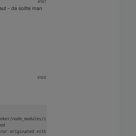
#167
n sind.
aut - da sollte man
#168
oker/node_modules/ioredis/built/redis/event_handler.
js
:
1
ed
ror originated either by throwing inside 
of
 an 
async
fun