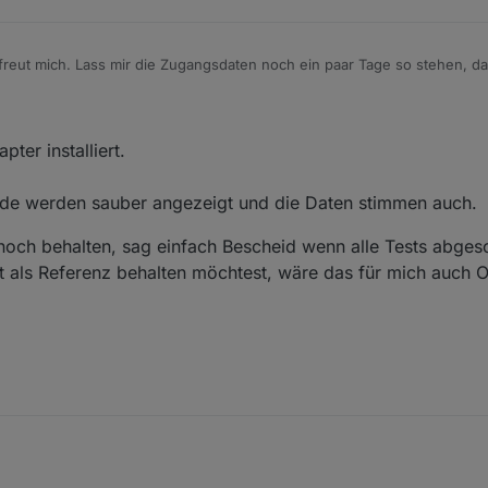
freut mich. Lass mir die Zugangsdaten noch ein paar Tage so stehen, da
ch irgendwelche Seiteneffekte mit 'Non-Business' oder Hybridanlagen
ter installiert.
ide werden sauber angezeigt und die Daten stimmen auch.
och behalten, sag einfach Bescheid wenn alle Tests abgesc
 als Referenz behalten möchtest, wäre das für mich auch 
Adapter installiert.