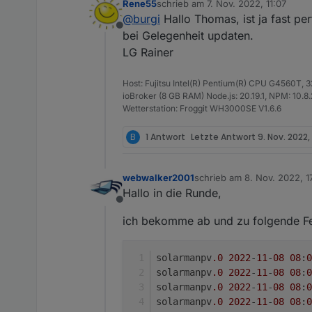
Rene55
schrieb am
7. Nov. 2022, 11:07
Hat auch super funktioniert.
Die Zugangsdaten kannst du ge
zuletzt editiert von
@
burgi
Hallo Thomas, ist ja fast per
Er hat 2 Wechselrichter â 300
Wenn du den Zugang für die Zu
Offline
Viele Grüße
bei Gelegenheit updaten.
Thomas
LG Rainer
Host: Fujitsu Intel(R) Pentium(R) CPU G4560T,
ioBroker (8 GB RAM) Node.js: 20.19.1, NPM: 10.8.2,
Wetterstation: Froggit WH3000SE V1.6.6
B
1 Antwort
Letzte Antwort
9. Nov. 2022,
webwalker2001
schrieb am
8. Nov. 2022, 1
zuletzt editiert von
Hallo in die Runde,
Offline
ich bekomme ab und zu folgende F
solarmanpv
.0
2022
-
11
-
08
08
:
0
solarmanpv
.0
2022
-
11
-
08
08
:
0
solarmanpv
.0
2022
-
11
-
08
08
:
0
solarmanpv
.0
2022
-
11
-
08
08
:
0