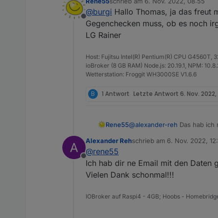
Rene55
schrieb am
6. Nov. 2022, 08:55
ich hab gerade den (Business) Ad
Viele Grüße
zuletzt editiert von
@
burgi
Hallo Thomas, ja das freut 
Absolut super, nach der Eingabe
Thomas
Offline
Herzlichen Dank für deine Arbei
Gegenchecken muss, ob es noch irge
LG Rainer
Host: Fujitsu Intel(R) Pentium(R) CPU G4560T,
ioBroker (8 GB RAM) Node.js: 20.19.1, NPM: 10.8.2,
Wetterstation: Froggit WH3000SE V1.6.6
B
1 Antwort
Letzte Antwort
6. Nov. 2022,
Rene55
@
alexander-reh
Das hab ich 
der Adapter ist schon um ei
Alexander Reh
schrieb am
6. Nov. 2022, 12
zuletzt editiert von
@
rene55
Offline
Ich hab dir ne Email mit den Daten 
Vielen Dank schonmal!!!
IOBroker auf Raspi4 - 4GB; Hoobs - Homebridge