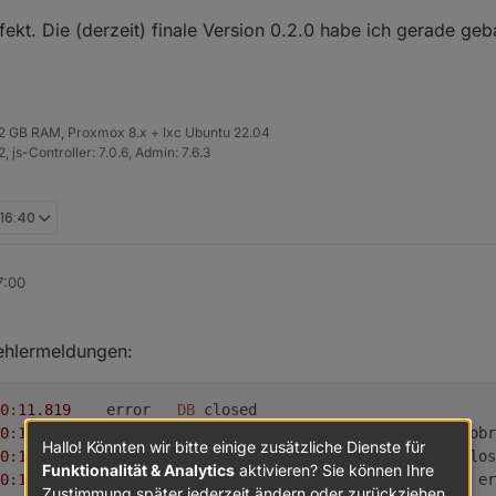
rne noch behalten, sag einfach Bescheid wenn alle Tests abgeschlosse
fekt. Die (derzeit) finale Version 0.2.0 habe ich gerade geb
W. Beide werden sauber angezeigt und die Daten stimmen auch.
kunft als Referenz behalten möchtest, wäre das für mich auch OK.
 32 GB RAM, Proxmox 8.x + lxc Ubuntu 22.04
 js-Controller: 7.0.6, Admin: 7.6.3
 16:40
7:00
ehlermeldungen:
0
:
11.819
	error	
DB
 closed
0
:
11.818
	error	
Error
: 
DB
 closed at close (
/opt/i
obr
Hallo! Könnten wir bitte einige zusätzliche Dienste für
0
:
11.818
	error	unhandled promise 
rejection
: 
DB
 clos
Funktionalität & Analytics
aktivieren? Sie können Ihre
0
:
11.817
	error	
Unhandled
 promise rejection. 
This
 er
Zustimmung später jederzeit ändern oder zurückziehen.