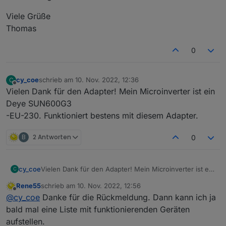
Viele Grüße
Thomas
0
cy_coe
schrieb am
10. Nov. 2022, 12:36
C
zuletzt editiert von
Offline
Vielen Dank für den Adapter! Mein Microinverter ist ein
Deye SUN600G3
-EU-230. Funktioniert bestens mit diesem Adapter.
B
2 Antworten
0
cy_coe
Vielen Dank für den Adapter! Mein Microinverter ist ein
C
Deye SUN600G3
Rene55
schrieb am
10. Nov. 2022, 12:56
-EU-230. Funktioniert bestens mit diesem Adapter.
zuletzt editiert von
Offline
@
cy_coe
Danke für die Rückmeldung. Dann kann ich ja
bald mal eine Liste mit funktionierenden Geräten
aufstellen.