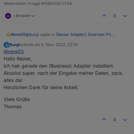
Wetterstation: Froggit WH3000SE V1.6.6
1 Antwort
0
@
burgi
sagte in
[Neuer Adapter] Solarman PV,
Rene55
Bosswerk MI600
:
Burgi
schrieb am
5. Nov. 2022, 22:51
B
zuletzt editiert von
Offline
@
rene55
Business Version :
Hallo Rainer,
ich hab gerade den (Business) Adapter installiert.
Hallo Thomas,
ich komm mit deiner Business Version nicht zurecht.
Absolut super, nach der Eingabe meiner Daten, zack,
Ich bekomme ja noch nicht mal die Stationsnummer
alles da!
von deiner Anlage. Bist du sicher, dass 'Business' die
Herzlichen Dank für deine Arbeit.
richtige App ist bzw. bekommst du die Daten über die
App?
Viele Grüße
Thomas
0