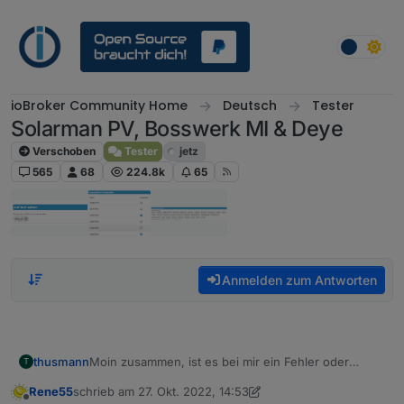
Weiter zum Inhalt
ioBroker Community Home
Deutsch
Tester
Solarman PV, Bosswerk MI & Deye
Verschoben
Tester
jetz
565
68
224.8k
65
Anmelden zum Antworten
thusmann
Moin zusammen, ist es bei mir ein Fehler oder
T
bleiben die Werte wie bspw. APo_t1 beim Wechsel in
Rene55
schrieb am
27. Okt. 2022, 14:53
den Offline-State des WR auf dem letzten Wert?
zuletzt editiert von Rene55