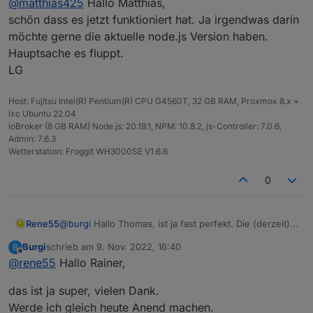
@
matthias425
Hallo Matthias,
schön dass es jetzt funktioniert hat. Ja irgendwas darin
möchte gerne die aktuelle node.js Version haben.
Hauptsache es fluppt.
LG
Host: Fujitsu Intel(R) Pentium(R) CPU G4560T, 32 GB RAM, Proxmox 8.x +
lxc Ubuntu 22.04
ioBroker (8 GB RAM) Node.js: 20.19.1, NPM: 10.8.2, js-Controller: 7.0.6,
Admin: 7.6.3
Wetterstation: Froggit WH3000SE V1.6.6
0
Rene55
@
burgi
Hallo Thomas, ist ja fast perfekt. Die (derzeit)
finale Version 0.2.0 habe ich gerade gebaut - da sollte
Burgi
schrieb am
9. Nov. 2022, 16:40
B
man bei Gelegenheit updaten.
zuletzt editiert von
Offline
@
rene55
Hallo Rainer,
LG Rainer
das ist ja super, vielen Dank.
Werde ich gleich heute Anend machen.