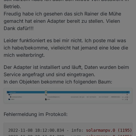
solarmanpv.0 2022-11-08 08:00:11.791	e
Betrieb.
solarmanpv.0 2022-11-08 08:00:11.786
solarmanpv.0 2022-11-08 08:00:11.785	e
Freudig habe ich gesehen das sich Rainer die Mühe
solarmanpv.0 2022-11-08 08:00:11.780	
gemacht hat einen Adapter bereit zu stellen. Vielen
solarmanpv.0 2022-11-08 08:00:11.779	e
Dank dafür!!!
Leider funktioniert es bei mir nicht. Ich poste mal was
ich habe/bekomme, vielleicht hat jemand eine Idee die
mich weiterbringt.
Der Adapter ist installiert und läuft, Daten wurden beim
Service angefragt und sind eingetragen.
In den Objekten bekomme ich folgenden Baum:
Fehlermeldung im Protokoll:
2022-11-08 18:12:00.834 - info:
solarmanpv.0
(1195)