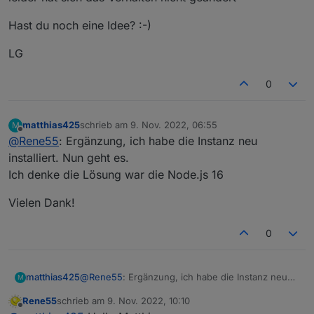
Hast du noch eine Idee? :-)
LG
0
matthias425
schrieb am
9. Nov. 2022, 06:55
M
zuletzt editiert von
Offline
@
Rene55
: Ergänzung, ich habe die Instanz neu
installiert. Nun geht es.
Ich denke die Lösung war die Node.js 16
Vielen Dank!
0
@
Rene55
: Ergänzung, ich habe die Instanz neu
matthias425
M
installiert. Nun geht es.
Rene55
schrieb am
9. Nov. 2022, 10:10
Ich denke die Lösung war die Node.js 16
Vielen Dank!
zuletzt editiert von
Offline