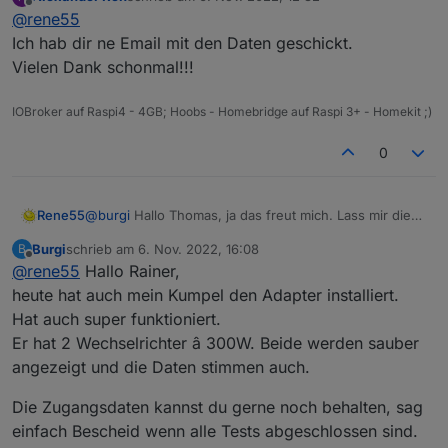
Balkonkraftwerke". Aber der Adapter ist schon um
zuletzt editiert von
Offline
@
rene55
einiges gewachsen. Wenn du mags, schick mir die
Daten an
raschy@gmx.de
. Ich schau dann mal.
Ich hab dir ne Email mit den Daten geschickt.
Vielen Dank schonmal!!!
IOBroker auf Raspi4 - 4GB; Hoobs - Homebridge auf Raspi 3+ - Homekit ;)
0
Rene55
@
burgi
Hallo Thomas, ja das freut mich. Lass mir die
Zugangsdaten noch ein paar Tage so stehen, da ich
Burgi
schrieb am
6. Nov. 2022, 16:08
B
noch Gegenchecken muss, ob es noch irgendwelche
zuletzt editiert von
Offline
@
rene55
Hallo Rainer,
Seiteneffekte mit 'Non-Business' oder Hybridanlagen
gibt.
heute hat auch mein Kumpel den Adapter installiert.
LG Rainer
Hat auch super funktioniert.
Er hat 2 Wechselrichter â 300W. Beide werden sauber
angezeigt und die Daten stimmen auch.
Die Zugangsdaten kannst du gerne noch behalten, sag
einfach Bescheid wenn alle Tests abgeschlossen sind.