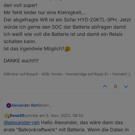
den voll super!
Mir fehlt leider nur eine Kleinigkeit...
Der abgefragte WR ist ein Sofar HYD-20KTL-3PH. Jetzt
würde ich gerne den SOC der Batterie abfragen damit
ich weiß wie voll die Batterie ist und damit ein Relais
schalten kann.
Ist das irgendwie Möglich?
DANKE euch!!!!
IOBroker auf Raspi4 - 4GB; Hoobs - Homebridge auf Raspi 3+ - Homekit ;)
0
Moin!
Alexander Reh
Ich habe deinen Adapter jetzt auch installiert
Rene55
schrieb am
5. Nov. 2022, 08:52
und finde den voll super!
DANKE euch!!!!
zuletzt editiert von
Offline
@
alexander-reh
Hallo Alexander, das wäre dann das
Mir fehlt leider nur eine Kleinigkeit...
Der abgefragte WR ist ein Sofar HYD-20KTL-
erste "Balkonkraftwerk" mit Batterie. Wenn die Daten in
3PH. Jetzt würde ich gerne den SOC der