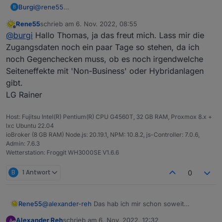
@
rene55
Burgi
B
Hallo Rainer,
Rene55
schrieb am
6. Nov. 2022, 08:55
ich hab gerade den (Business) Adapter installiert.
Viele Grüße
zuletzt editiert von
Offline
@
burgi
Hallo Thomas, ja das freut mich. Lass mir die
Absolut super, nach der Eingabe meiner Daten, zack,
Thomas
alles da!
Zugangsdaten noch ein paar Tage so stehen, da ich
Herzlichen Dank für deine Arbeit.
noch Gegenchecken muss, ob es noch irgendwelche
Seiteneffekte mit 'Non-Business' oder Hybridanlagen
gibt.
LG Rainer
Host: Fujitsu Intel(R) Pentium(R) CPU G4560T, 32 GB RAM, Proxmox 8.x +
lxc Ubuntu 22.04
ioBroker (8 GB RAM) Node.js: 20.19.1, NPM: 10.8.2, js-Controller: 7.0.6,
Admin: 7.6.3
Wetterstation: Froggit WH3000SE V1.6.6
B
1 Antwort
0
Rene55
@
alexander-reh
Das hab ich mir schon soweit
gedacht. Angefangen hatte der Adapter für "kleine
Alexander Reh
schrieb am
6. Nov. 2022, 12:32