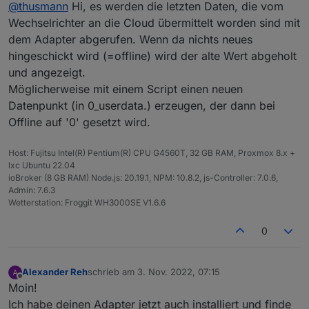
Offline
@
thusmann
Hi, es werden die letzten Daten, die vom
Momentan habe ich dort 6W stehen, der WR ist
allerdings offline (ist ja nun auch dunkel, Nacht eben
Wechselrichter an die Cloud übermittelt worden sind mit
:) )
dem Adapter abgerufen. Wenn da nichts neues
GenerationPower im TopLevel ist allerdings 0W.
hingeschickt wird (=offline) wird der alte Wert abgeholt
Ich wollte es per Influx loggen, hab nun aber ja
und angezeigt.
dauerhaft 6W dort stehen, wie handhabt ihr das?
Möglicherweise mit einem Script einen neuen
Datenpunkt (in 0_userdata.) erzeugen, der dann bei
Offline auf '0' gesetzt wird.
Host: Fujitsu Intel(R) Pentium(R) CPU G4560T, 32 GB RAM, Proxmox 8.x +
lxc Ubuntu 22.04
ioBroker (8 GB RAM) Node.js: 20.19.1, NPM: 10.8.2, js-Controller: 7.0.6,
Admin: 7.6.3
Wetterstation: Froggit WH3000SE V1.6.6
0
Alexander Reh
schrieb am
3. Nov. 2022, 07:15
zuletzt editiert von
Offline
Moin!
Ich habe deinen Adapter jetzt auch installiert und finde