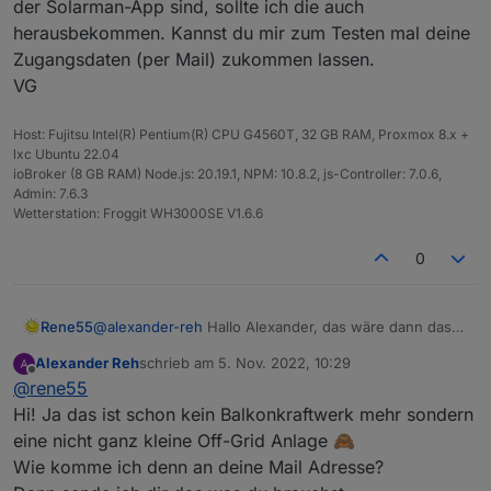
der Solarman-App sind, sollte ich die auch
Batterie abfragen damit ich weiß wie voll die
herausbekommen. Kannst du mir zum Testen mal deine
Batterie ist und damit ein Relais schalten kann.
Zugangsdaten (per Mail) zukommen lassen.
Ist das irgendwie Möglich?
VG
Host: Fujitsu Intel(R) Pentium(R) CPU G4560T, 32 GB RAM, Proxmox 8.x +
lxc Ubuntu 22.04
ioBroker (8 GB RAM) Node.js: 20.19.1, NPM: 10.8.2, js-Controller: 7.0.6,
Admin: 7.6.3
Wetterstation: Froggit WH3000SE V1.6.6
0
Rene55
@
alexander-reh
Hallo Alexander, das wäre dann das
erste "Balkonkraftwerk" mit Batterie. Wenn die Daten
Alexander Reh
schrieb am
5. Nov. 2022, 10:29
in der Solarman-App sind, sollte ich die auch
zuletzt editiert von
Offline
@
rene55
herausbekommen. Kannst du mir zum Testen mal
deine Zugangsdaten (per Mail) zukommen lassen.
Hi! Ja das ist schon kein Balkonkraftwerk mehr sondern
VG
eine nicht ganz kleine Off-Grid Anlage 🙈
Wie komme ich denn an deine Mail Adresse?