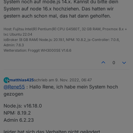
Freudig habe ich gesehen das sich Rainer die
Leider funktioniert es bei mir nicht. Ich poste mal
System noch auf mode.js 14.x. Kannst du bitte dein
Mühe gemacht hat einen Adapter bereit zu
was ich habe/bekomme, vielleicht hat jemand eine
System auf node 16.x hochziehen. Das hatten wir
stellen. Vielen Dank dafür!!!
Idee die mich weiterbringt.
Der Adapter ist installiert und läuft, Daten wurden
gestern auch schon mal, das hat dann geholfen.
beim Service angefragt und sind eingetragen.
In den Objekten bekomme ich folgenden Baum:
Fehlermeldung im Protokoll:
Host: Fujitsu Intel(R) Pentium(R) CPU G4560T, 32 GB RAM, Proxmox 8.x +
lxc Ubuntu 22.04
2022-11-08 18:12:00.834 - info: solarmanp
ioBroker (8 GB RAM) Node.js: 20.19.1, NPM: 10.8.2, js-Controller: 7.0.6,
2022-11-08 18:12:04.288 - warn: solarmanpv
Mein System:
Admin: 7.6.3
2022-11-08 18:12:04.289 - info: solarmanpv
Wetterstation: Froggit WH3000SE V1.6.6
Node.js: v14.19.0
NPM: v6.14.16
0
Admin: 6.2.22
Vielen Dank und viele Grüße
Matthias
matthias425
schrieb am
9. Nov. 2022, 06:47
M
zuletzt editiert von
Offline
@
Rene55
: Hallo Rene, ich habe mein System hoch
gezogen
Node.js: v16.18.0
NPM: 8.19.2
Admin 6.2.23
leider hat sich das Verhalten nicht geändert