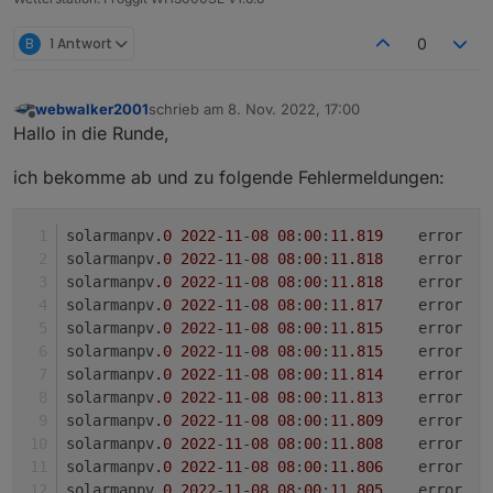
B
1 Antwort
0
webwalker2001
schrieb am
8. Nov. 2022, 17:00
zuletzt editiert von
Offline
Hallo in die Runde,
ich bekomme ab und zu folgende Fehlermeldungen:
solarmanpv
.0
2022
-
11
-
08
08
:
00
:
11.819
	error	
solarmanpv
.0
2022
-
11
-
08
08
:
00
:
11.818
	error	
solarmanpv
.0
2022
-
11
-
08
08
:
00
:
11.818
solarmanpv
.0
2022
-
11
-
08
08
:
00
:
11.817
	error	
solarmanpv
.0
2022
-
11
-
08
08
:
00
:
11.815
	error	
solarmanpv
.0
2022
-
11
-
08
08
:
00
:
11.815
	error	
solarmanpv
.0
2022
-
11
-
08
08
:
00
:
11.814
solarmanpv
.0
2022
-
11
-
08
08
:
00
:
11.813
	error	
solarmanpv
.0
2022
-
11
-
08
08
:
00
:
11.809
	error	
solarmanpv
.0
2022
-
11
-
08
08
:
00
:
11.808
	error	
solarmanpv
.0
2022
-
11
-
08
08
:
00
:
11.806
solarmanpv
.0
2022
-
11
-
08
08
:
00
:
11.805
	error	