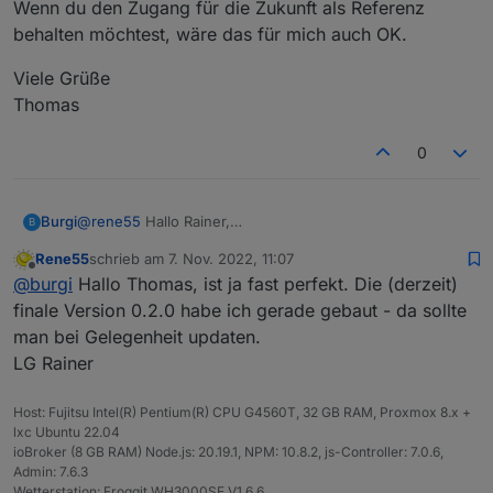
Wenn du den Zugang für die Zukunft als Referenz
behalten möchtest, wäre das für mich auch OK.
Viele Grüße
Thomas
0
@
rene55
Hallo Rainer,
Burgi
B
heute hat auch mein Kumpel den Adapter installiert.
Rene55
schrieb am
7. Nov. 2022, 11:07
Hat auch super funktioniert.
Die Zugangsdaten kannst du gerne noch behalten, sag
zuletzt editiert von
Offline
@
burgi
Hallo Thomas, ist ja fast perfekt. Die (derzeit)
Er hat 2 Wechselrichter â 300W. Beide werden sauber
einfach Bescheid wenn alle Tests abgeschlossen sind.
angezeigt und die Daten stimmen auch.
Wenn du den Zugang für die Zukunft als Referenz
Viele Grüße
finale Version 0.2.0 habe ich gerade gebaut - da sollte
behalten möchtest, wäre das für mich auch OK.
Thomas
man bei Gelegenheit updaten.
LG Rainer
Host: Fujitsu Intel(R) Pentium(R) CPU G4560T, 32 GB RAM, Proxmox 8.x +
lxc Ubuntu 22.04
ioBroker (8 GB RAM) Node.js: 20.19.1, NPM: 10.8.2, js-Controller: 7.0.6,
Admin: 7.6.3
Wetterstation: Froggit WH3000SE V1.6.6