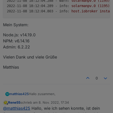
2022-11-08 18:12:04.288 - warn:
solarmanpv.0
(1195)
 
2022-11-08 18:12:04.289 - info:
solarmanpv.0
(1195)
2022-11-08 18:12:04.803 - info:
host.iobroker
instan
Mein System:
Node.js: v14.19.0
NPM: v6.14.16
Admin: 6.2.22
Vielen Dank und viele Grüße
Matthias
0
Hallo zusammen,
matthias425
M
Rene55
schrieb am
8. Nov. 2022, 17:34
seit kurzem habe ich auch den MI600 von
zuletzt editiert von
Offline
@
matthias425
Hallo, wie ich sehen konnte, ist dein
Bosswerk in Betrieb.