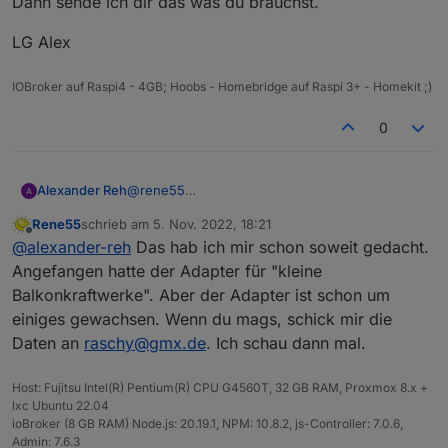
Dann sende ich dir das was du brauchst.
LG Alex
IOBroker auf Raspi4 - 4GB; Hoobs - Homebridge auf Raspi 3+ - Homekit ;)
0
@
rene55
Alexander Reh
Hi! Ja das ist schon kein Balkonkraftwerk mehr
Rene55
schrieb am
5. Nov. 2022, 18:21
sondern eine nicht ganz kleine Off-Grid Anlage
LG Alex
zuletzt editiert von
Offline
@
alexander-reh
Das hab ich mir schon soweit gedacht.
🙈
Wie komme ich denn an deine Mail Adresse?
Angefangen hatte der Adapter für "kleine
Dann sende ich dir das was du brauchst.
Balkonkraftwerke". Aber der Adapter ist schon um
einiges gewachsen. Wenn du mags, schick mir die
Daten an
raschy@gmx.de
. Ich schau dann mal.
Host: Fujitsu Intel(R) Pentium(R) CPU G4560T, 32 GB RAM, Proxmox 8.x +
lxc Ubuntu 22.04
ioBroker (8 GB RAM) Node.js: 20.19.1, NPM: 10.8.2, js-Controller: 7.0.6,
Admin: 7.6.3