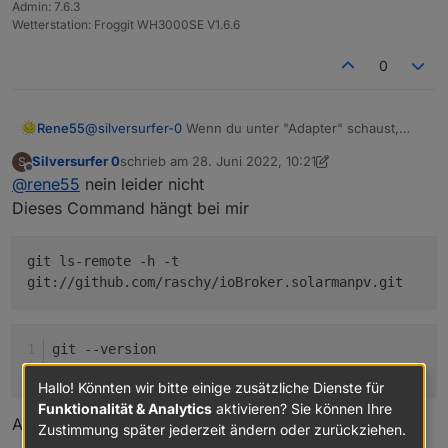
nicht.
Admin: 7.6.3
jetzt über
Wetterstation: Froggit WH3000SE V1.6.6
entsprechend dem eigenen Anspruch anpassen.
0
Für Fragen und Anregungen habe ich immer ein
offenes Ohr. Bin mal gespannt, wie viele User diesen
Adapter einsetzen werden.
Rene55
@
silversurfer-0
Wenn du unter "Adapter" schaust,
evtl. mit rotem Stern (=Adapter ohne Instanz)?
Silversurfer 0
schrieb am
28. Juni 2022, 10:21
S
zuletzt editiert von Silversurfer 0
Offline
@
rene55
nein leider nicht
Dieses Command hängt bei mir
git ls-remote -h -t
git://github.com/raschy/ioBroker.solarmanpv.git
git 
--version
git version 
2.30
.
2
Hallo! Könnten wir bitte einige zusätzliche Dienste für
Funktionalität & Analytics
aktivieren? Sie können Ihre
Auch git clone hängt. Sehr komisch
Zustimmung später jederzeit ändern oder zurückziehen.