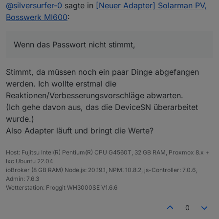
Offline
@
silversurfer-0
sagte in
[Neuer Adapter] Solarman PV,
solarmanpv.0
solarmanpv.0

Bosswerk MI600
:
2022-06-28 13:12:36.660	
info
	[
updateDeviceData
] 
D
2022-06-28 13:12:36.680	info	[updateDevi
solarmanpv.0

Wenn das Passwort nicht stimmt,
solarmanpv.0
2022-06-28 13:12:36.678	info	[updateDevi
2022-06-28 13:12:36.259	
info
	[
updateStationData
] 
solarmanpv.0

Stimmt, da müssen noch ein paar Dinge abgefangen
solarmanpv.0
2022-06-28 13:12:36.676	info	[updateDevi
werden. Ich wollte erstmal die
2022-06-28 13:12:36.247	
info
	[
updateStationData
] 
Reaktionen/Verbesserungsvorschläge abwarten.
solarmanpv.0

solarmanpv.0
(Ich gehe davon aus, das die DeviceSN überarbeitet
2022-06-28 13:12:36.674	info	[updateDevi
2022-06-28 13:12:35.939	
info
Device ID:
123456
wurde.)
solarmanpv.0

Also Adapter läuft und bringt die Werte?
2022-06-28 13:12:36.672	info	[updateDevi
solarmanpv.0
2022-06-28 13:12:35.937	
info
Device SN:
123456
Host: Fujitsu Intel(R) Pentium(R) CPU G4560T, 32 GB RAM, Proxmox 8.x +
solarmanpv.0

lxc Ubuntu 22.04
2022-06-28 13:12:36.670	info	[updateDevi
solarmanpv.0
ioBroker (8 GB RAM) Node.js: 20.19.1, NPM: 10.8.2, js-Controller: 7.0.6,
2022-06-28 13:12:35.622	
info
Station ID:
123456
Admin: 7.6.3
solarmanpv.0

Wetterstation: Froggit WH3000SE V1.6.6
2022-06-28 13:12:36.668	info	[updateDevi
solarmanpv.0
0
2022-06-28 13:12:33.586	
info
starting.
Version
0.
solarmanpv.0

2022-06-28 13:12:36.666	info	[updateDevi