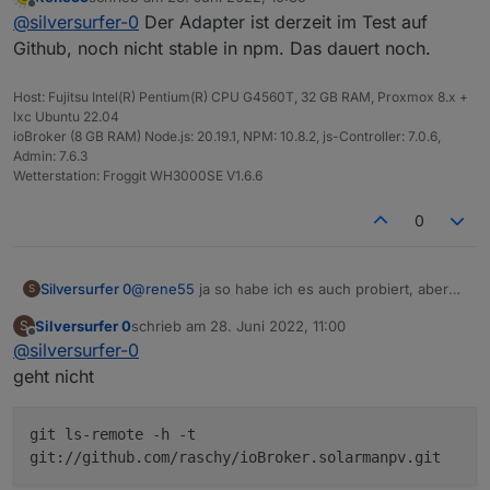
iobroker   13015    2904 11 12:30 ?      
zuletzt editiert von
Offline
@
silversurfer-0
Der Adapter ist derzeit im Test auf
iobroker   13026   10229  0 12:31 ?      
ich versuche den ssh key in github zu
iobroker   13039   13015 40 12:31 ?      
Github, noch nicht stable in npm. Das dauert noch.
importieren, dann sollte es klappen
Host: Fujitsu Intel(R) Pentium(R) CPU G4560T, 32 GB RAM, Proxmox 8.x +
lxc Ubuntu 22.04
ioBroker (8 GB RAM) Node.js: 20.19.1, NPM: 10.8.2, js-Controller: 7.0.6,
Admin: 7.6.3
Wetterstation: Froggit WH3000SE V1.6.6
0
@
rene55
ja so habe ich es auch probiert, aber
Silversurfer 0
S
es versucht es trotzdem anders
Silversurfer 0
schrieb am
28. Juni 2022, 11:00
S
iobroker   13015    2904 11 12:30 ?      
zuletzt editiert von
Offline
@
silversurfer-0
iobroker   13026   10229  0 12:31 ?      
ich versuche den ssh key in github zu
iobroker   13039   13015 40 12:31 ?      
geht nicht
importieren, dann sollte es klappen
git ls-remote -h -t
git://github.com/raschy/ioBroker.solarmanpv.git