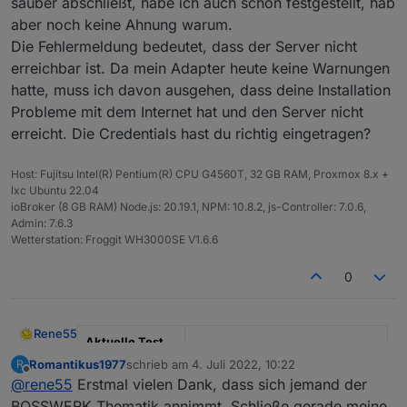
sauber abschließt, habe ich auch schon festgestellt, hab
aber noch keine Ahnung warum.
Nun mein erstes Feedback dazu.
Die Fehlermeldung bedeutet, dass der Server nicht
erreichbar ist. Da mein Adapter heute keine Warnungen
Installation hat geklappt über die Katze /
Benutzerdefiniert. Nur mit dem kleinen Manko,
hatte, muss ich davon ausgehen, dass deine Installation
dass die Installation scheinbar nicht zu Ende
Probleme mit dem Internet hat und den Server nicht
geführt wurde und sich das Fenster nicht
erreicht. Die Credentials hast du richtig eingetragen?
schloss, aber unter Adapter war er dann da
und ich musste nur noch eine Instanz
hinzufügen.
Host: Fujitsu Intel(R) Pentium(R) CPU G4560T, 32 GB RAM, Proxmox 8.x +
@
Rene55
Vielleicht kannst Du damit etwas
lxc Ubuntu 22.04
anfangen?
Nach der Einrichtung wurden die Datenpunkte
ioBroker (8 GB RAM) Node.js: 20.19.1, NPM: 10.8.2, js-Controller: 7.0.6,
Viele Grüße
alle angelegt und die erstern Werte
Admin: 7.6.3
geschrieben. Leider habe ich dann aber nur
Wetterstation: Froggit WH3000SE V1.6.6
noch Fehlermeldungen im Log.
0
Rene55
Aktuelle Test
Version
0.5.1
Romantikus1977
schrieb am
4. Juli 2022, 10:22
R
zuletzt editiert von
Offline
@
rene55
Erstmal vielen Dank, dass sich jemand der
Veröffentlichun
23.06.2022
BOSSWERK Thematik annimmt. Schließe gerade meine