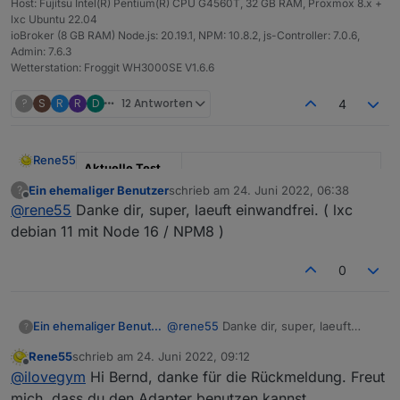
Host: Fujitsu Intel(R) Pentium(R) CPU G4560T, 32 GB RAM, Proxmox 8.x +
lxc Ubuntu 22.04
ioBroker (8 GB RAM) Node.js: 20.19.1, NPM: 10.8.2, js-Controller: 7.0.6,
Admin: 7.6.3
Wetterstation: Froggit WH3000SE V1.6.6
?
S
R
R
D
12 Antworten
4
Rene55
Aktuelle Test
Version
0.5.1
Ein ehemaliger Benutzer
schrieb am
24. Juni 2022, 06:38
?
zuletzt editiert von
Offline
@
rene55
Danke dir, super, laeuft einwandfrei. ( lxc
Veröffentlichun
23.06.2022
debian 11 mit Node 16 / NPM8 )
gsdatum
Github Link
https://github.com/raschy/ioBrok
0
er.solarmanpv
SolarmanPV, Adapter für Bosswerk MIxxx, Deyexxx.
Ein ehemaliger Benutzer
@
rene55
Danke dir, super, laeuft
?
einwandfrei. ( lxc debian 11 mit Node
Rene55
schrieb am
24. Juni 2022, 09:12
Dieser Adapter dient dazu, Daten eines
16 / NPM8 )
zuletzt editiert von
Offline
Balkonkraftwerks, die durch einen Wechselrichter
@
ilovegym
Hi Bernd, danke für die Rückmeldung. Freut
"Bosswerk MI600" bereit gestellt werden, in ioBroker
Ich gehe davon aus, dass die Anlage bisher durch die
mich, dass du den Adapter benutzen kannst.