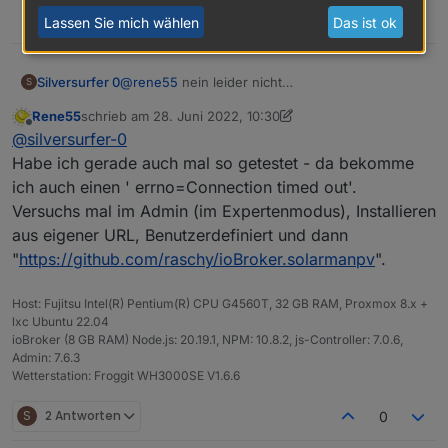
0
Lassen Sie mich wählen
Das ist ok
@
rene55
nein leider nicht
Silversurfer 0
S
Dieses Command hängt bei mir
Rene55
schrieb am
28. Juni 2022, 10:30
zuletzt editiert von Rene55
Offline
@
silversurfer-0
git --version

Habe ich gerade auch mal so getestet - da bekomme
ich auch einen ' errno=Connection timed out'.
Auch git clone hängt. Sehr komisch
Versuchs mal im Admin (im Expertenmodus), Installieren
aus eigener URL, Benutzerdefiniert und dann
"
https://github.com/raschy/ioBroker.solarmanpv
".
Host: Fujitsu Intel(R) Pentium(R) CPU G4560T, 32 GB RAM, Proxmox 8.x +
lxc Ubuntu 22.04
ioBroker (8 GB RAM) Node.js: 20.19.1, NPM: 10.8.2, js-Controller: 7.0.6,
Admin: 7.6.3
Wetterstation: Froggit WH3000SE V1.6.6
S
2 Antworten
0