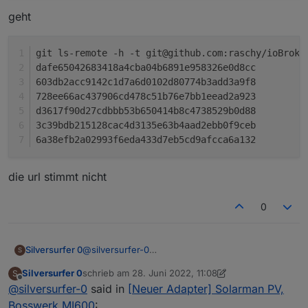
geht
git ls-remote -h -t git@github.com:raschy/ioBroke
da
603db
728ee
d361
3c39b
6a38
die url stimmt nicht
0
@
silversurfer-0
Silversurfer 0
S
geht nicht
Silversurfer 0
schrieb am
28. Juni 2022, 11:08
S
zuletzt editiert von Silversurfer 0
Offline
@
silversurfer-0
said in
[Neuer Adapter] Solarman PV,
geht
Bosswerk MI600
: