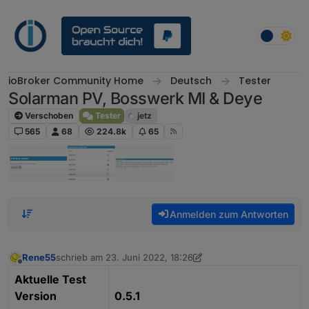
Weiter zum Inhalt
ioBroker Community Home
Deutsch
Tester
Solarman PV, Bosswerk MI & Deye
Verschoben
Tester
jetz
565
68
224.8k
65
Anmelden zum Antworten
Rene55
schrieb am
23. Juni 2022, 18:26
zuletzt editiert von Rene55
Offline
Aktuelle Test
Version
0.5.1