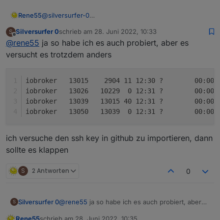
Rene55
@
silversurfer-0
Habe ich gerade auch mal so getestet - da bekomme
Silversurfer 0
schrieb am
28. Juni 2022, 10:33
S
ich auch einen ' errno=Connection timed out'.
zuletzt editiert von
Offline
@
rene55
ja so habe ich es auch probiert, aber es
Versuchs mal im Admin (im Expertenmodus),
Installieren aus eigener URL, Benutzerdefiniert und
versucht es trotzdem anders
dann
"
https://github.com/raschy/ioBroker.solarmanpv
".
iobroker   13015    2904 11 12:30 ?        00:00:
iobroker   13026   10229  0 12:31 ?        00:00:
iobroker   13039   13015 40 12:31 ?        00:00:
iobroker   13050   13039  0 12:31 ?        00:00:
ich versuche den ssh key in github zu importieren, dann
sollte es klappen
S
2 Antworten
0
@
rene55
ja so habe ich es auch probiert, aber
Silversurfer 0
S
es versucht es trotzdem anders
Rene55
schrieb am
28. Juni 2022, 10:35