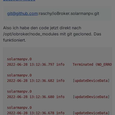
git ls-remote -h -t git@github.com:raschy
dafe65042683418a4cba04b6891e958326e0d8
git@github.com
:raschy/ioBroker.solarmanpv.git
die url stimmt nicht
603db2acc9142c1d7a6d0102d80774b3add3a
728ee66ac437906cd478c51b76e7bb1eead2a
d3617f90d27cdbbb53b650414b8c4738529b0
Also ich habe den code jetzt direkt nach
3c39bdb215128cac4d3135e63b4aad2ebb0f9
/opt/iobroker/node_modules mit git gecloned. Das
funktioniert.
solarmanpv.0
2022-06-28 13:12:36.797	
info
Terminated
(NO_ERROR
solarmanpv.0
2022-06-28 13:12:36.682	
info
	[
updateDeviceData
] 
A
solarmanpv.0
2022-06-28 13:12:36.680	
info
	[
updateDeviceData
] 
E
solarmanpv.0
2022-06-28 13:12:36.678	
info
	[
updateDeviceData
] 
E