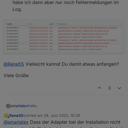
habe ich dann aber nur noch Fehlermeldungen im
Log.
@
Rene55
Vielleicht kannst Du damit etwas anfangen?
Viele Grüße
0
Hallo,
smartalex
S
Rene55
schrieb am
29. Juni 2022, 10:29
ich habe erst seit wenige Tage den Wechselrichter
zuletzt editiert von
Offline
@
smartalex
Dass der Adapter bei der Installation nicht
im Einsatz und freue mich das da jemand sich die
Mühe für einen Adapter macht.
Danke Dafür.