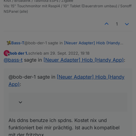
KNX / Broadlink / Tasmota ESPs / Zigbee
Vis: 15" Touchmonitor mit Raspi4 / 10" Tablet (Dauerstrom umbau) / Sonoff
NSPanel (alle)
1
@bob-der-1 sagte in
[Neuer Adapter] Hiob (Handy
Bass-T
App)
:
bob der 1.
schrieb am
29. Sept. 2022, 19:18
B
zuletzt editiert von
Offline
@
bass-t
sagte in
@
bass-t
[Neuer Adapter] Hiob (Handy App)
:
Als ddns benutze ich spdns. Kostet nix und funktioniert
Wenn ich die öffentliche IP nehme klar geht
bei mir prächtig. Ist auch kompatibel mit der fritzbox.
das,aber die wird ja bei der Zwangstrennung
@bob-der-1 sagte in
[Neuer Adapter] Hiob (Handy
geändert.
Ohne ddns klappt es natürlich nur solange du deine
App)
:
wan ip kennst ;)
Mit der
ddns.net
geht es nicht
Als ddns benutze ich spdns. Kostet nix und
funktioniert bei mir prächtig. Ist auch kompatibel
mit der fritzbox.