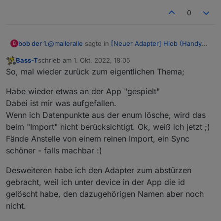
0
@
malleralle
sagte in
[Neuer Adapter] Hiob (Handy
bob der 1.
B
App)
:
Bass-T
schrieb am
1. Okt. 2022, 18:05
zuletzt editiert von
Offline
@bob-der-1
So, mal wieder zurück zum eigentlichen Thema;
Wahrscheinschlich nicht der einzigste aber
Ah, klar Oberstudienrat....
wohl der einzige...
Habe wieder etwas an der App "gespielt"
Jemand der weis das "einzige" nicht mehr
Egal,.
Dabei ist mir was aufgefallen.
gesteigert werden kann!
Wenn ich Datenpunkte aus der enum lösche, wird das
beim "Import" nicht berücksichtigt. Ok, weiß ich jetzt ;)
Fände Anstelle von einem reinen Import, ein Sync
schöner - falls machbar :)
Desweiteren habe ich den Adapter zum abstürzen
gebracht, weil ich unter device in der App die id
gelöscht habe, den dazugehörigen Namen aber noch
nicht.