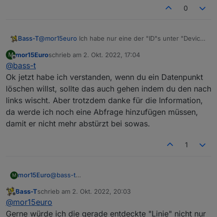
0
Bass-T
@
mor15euro
Ich habe nur eine der "ID"s unter "Device
Settings -> Edit Device" in der App gelöscht. Den
mor15Euro
schrieb am
2. Okt. 2022, 17:04
M
Namen aber gelassen. Somit war nur ein Name ohne ID
zuletzt editiert von
Offline
@
bass-t
implementiert. Das hat den Adapter zu dauer reboot
gebracht und wurde vom System (ioBroker) beendet.
Ok jetzt habe ich verstanden, wenn du ein Datenpunkt
löschen willst, sollte das auch gehen indem du den nach
links wischt. Aber trotzdem danke für die Information,
da werde ich noch eine Abfrage hinzufügen müssen,
damit er nicht mehr abstürzt bei sowas.
1
mor15Euro
@
bass-t
M
Ok jetzt habe ich verstanden, wenn du ein
Bass-T
schrieb am
2. Okt. 2022, 20:03
Datenpunkt löschen willst, sollte das auch gehen
zuletzt editiert von
Offline
@
mor15euro
indem du den nach links wischt. Aber trotzdem
danke für die Information, da werde ich noch eine
Gerne würde ich die gerade entdeckte "Linie" nicht nur