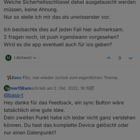
Welche Sicherheitsschlüssel dabei ausgetauscht werden
müssen, keine Ahnung.
Nur so stelle ich mir das als unwissender vor.
Ich beobachte dies auf jeden Fall hier aufmerksam.
2 fragen noch, ist push irgendwann vorgesehen?
Wird es die app eventuell auch für ios geben?
M
1 Antwort
0
So, mal wieder zurück zum eigentlichen Thema;
Bass-T
mor15Euro
schrieb am
2. Okt. 2022, 16:15
M
Habe wieder etwas an der App "gespielt"
zuletzt editiert von mor15Euro
10. Feb. 2022, 18:17
Offline
@
bass-t
Dabei ist mir was aufgefallen.
Wenn ich Datenpunkte aus der enum lösche, wird das
Desweiteren habe ich den Adapter zum abstürzen
Hey danke für das Feedback, ein sync Button wäre
beim "Import" nicht berücksichtigt. Ok, weiß ich jetzt ;)
gebracht, weil ich unter device in der App die id
tatsächlich eine gute Idee.
Fände Anstelle von einem reinen Import, ein Sync
gelöscht habe, den dazugehörigen Namen aber noch
Ein löschen Icon für einen Datenpunkt in der App
Dein zweiten Punkt habe ich leider nicht ganz verstehen
schöner - falls machbar :)
nicht.
könnte da helfen ;)
können. Du hast das komplette Device gelöscht oder
nur einen Datenpunkt?