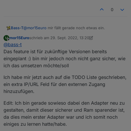
0
@
mor15euro
mir fällt gerade noch etwas ein.
Bass-T
mor15Euro
schrieb am
29. Sept. 2022, 13:20
M
Kann man den Zugang auch bitte mit login versehen.
zuletzt editiert von mor15Euro
Offline
@
bass-t
Gerne auch Biometrisch.
Immoment könnte gerade jeder der die URL und Port
Grüße
Das feature ist für zukünftige Versionen bereits
heraus bekommt mein Smart home steuern
eingeplant :) bin mir jedoch noch nicht ganz sicher, wie
ich das umsetzen möchte/soll
Ich habe mir jetzt auch auf die TODO Liste geschrieben,
ein extra IP/URL Feld für den externen Zugang
hinzuzufügen.
Edit: Ich bin gerade sowieso dabei den Adapter neu zu
gestalten, damit dieser sicherer und Ram sparender ist,
da dies mein erster Adapter war und ich somit noch
einiges zu lernen hatte/habe.