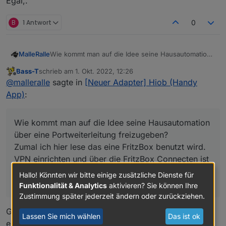
Egal,.
Egal,.
wird.
wild einen Port zu öffnen bzw. kurzzeitig zu öffnen
VPN einrichten und über die FritzBox
Connecten ist ziemlich sicher.
B
1 Antwort
0
Alles andere ist Dilletantisch.
MalleRalle
Wie kommt man auf die Idee seine Hausautomation
über eine Portweiterleitung freizugeben?
Bass-T
schrieb am
1. Okt. 2022, 12:26
Zumal ich hier lese das eine FritzBox benutzt wird.
zuletzt editiert von
Offline
@
malleralle
sagte in
[Neuer Adapter] Hiob (Handy
VPN einrichten und über die FritzBox Connecten ist
ziemlich sicher.
App)
:
Alles andere ist Dilletantisch.
Wie kommt man auf die Idee seine Hausautomation
über eine Portweiterleitung freizugeben?
Zumal ich hier lese das eine FritzBox benutzt wird.
VPN einrichten und über die FritzBox Connecten ist
ziemlich sicher.
Hallo! Könnten wir bitte einige zusätzliche Dienste für
Alles andere ist Dilletantisch.
Funktionalität & Analytics
aktivieren? Sie können Ihre
Zustimmung später jederzeit ändern oder zurückziehen.
Ganz einfach; Man macht sein Netzwer sicher und
Lassen Sie mich wählen
Das ist ok
erspart sich damit das VPN aufbauen.