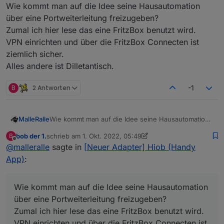
Offline
Wie kommt man auf die Idee seine Hausautomation
So wie man es auch von anderen Apps gewohnt ist
(z.B Gmail)
über eine Portweiterleitung freizugeben?
Zumal ich hier lese das eine FritzBox benutzt wird.
VPN einrichten und über die FritzBox Connecten ist
ziemlich sicher.
Alles andere ist Dilletantisch.
B
2 Antworten
-1
MalleRalle
Wie kommt man auf die Idee seine Hausautomation
über eine Portweiterleitung freizugeben?
bob der 1.
schrieb am
1. Okt. 2022, 05:49
B
Zumal ich hier lese das eine FritzBox benutzt wird.
zuletzt editiert von bob der 1.
10. Jan. 2022, 19:32
Offline
@
malleralle
sagte in
[Neuer Adapter] Hiob (Handy
VPN einrichten und über die FritzBox Connecten ist
ziemlich sicher.
App)
:
Alles andere ist Dilletantisch.
Wie kommt man auf die Idee seine Hausautomation
über eine Portweiterleitung freizugeben?
Zumal ich hier lese das eine FritzBox benutzt wird.
VPN einrichten und über die FritzBox Connecten ist