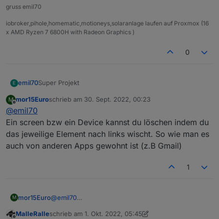
gruss emil70
iobroker,pihole,homematic,motioneys,solaranlage laufen auf Proxmox (16
x AMD Ryzen 7 6800H with Radeon Graphics )
0
Super Projekt
emil70
E
mor15Euro
schrieb am
30. Sept. 2022, 00:23
M
Wie kann man den unter Device Setting oder auch
zuletzt editiert von
Offline
@
emil70
Screen Setting etwas löschen?
Ein screen bzw ein Device kannst du löschen indem du
das jeweilige Element nach links wischt. So wie man es
auch von anderen Apps gewohnt ist (z.B Gmail)
1
mor15Euro
@
emil70
M
Ein screen bzw ein Device kannst du löschen
MalleRalle
schrieb am
1. Okt. 2022, 05:45
indem du das jeweilige Element nach links wischt.
zuletzt editiert von MalleRalle
10. Jan. 2022, 07:47