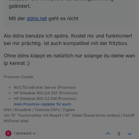
geändert.
Mit der
ddns.net
geht es nicht
Als ddns benutze ich spdns. Kostet nix und funktioniert
bei mir prächtig. Ist auch kompatibel mit der fritzbox.
Ohne ddns klappt es natürlich nur solange du deine wan
ip kennst ;)
Proxmox Cluster
NUC7i5 ioBroker Server (Proxmox)
HP Elitedesk 800 G4 SSF (Proxmox)
HP Elitedesk 800 G2 DM (Proxmox)
mein Proxmox-Updater für euch
KNX / Broadlink / Tasmota ESPs / Zigbee
Vis: 15" Touchmonitor mit Raspi4 / 10" Tablet (Dauerstrom umbau) / Sonoff
NSPanel (alle)
B
1 Antwort
0