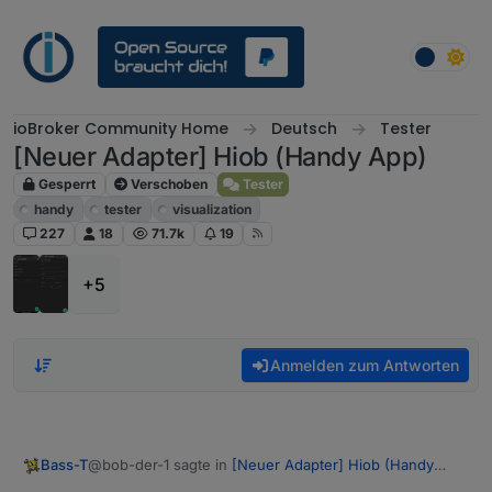
Weiter zum Inhalt
ioBroker Community Home
Deutsch
Tester
[Neuer Adapter] Hiob (Handy App)
Gesperrt
Verschoben
Tester
handy
tester
visualization
227
18
71.7k
19
+5
Anmelden zum Antworten
@bob-der-1 sagte in
[Neuer Adapter] Hiob (Handy
Bass-T
App)
: