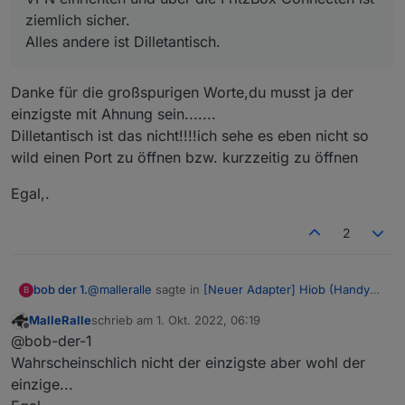
ziemlich sicher.
Alles andere ist Dilletantisch.
Danke für die großspurigen Worte,du musst ja der
einzigste mit Ahnung sein.......
Dilletantisch ist das nicht!!!!ich sehe es eben nicht so
wild einen Port zu öffnen bzw. kurzzeitig zu öffnen
Egal,.
2
@
malleralle
sagte in
[Neuer Adapter] Hiob (Handy
bob der 1.
B
App)
:
MalleRalle
schrieb am
1. Okt. 2022, 06:19
zuletzt editiert von
Offline
Wie kommt man auf die Idee seine
@bob-der-1
Hausautomation über eine Portweiterleitung
Wahrscheinschlich nicht der einzigste aber wohl der
Danke für die großspurigen Worte,du musst ja der
freizugeben?
einzige...
einzigste mit Ahnung sein.......
Zumal ich hier lese das eine FritzBox benutzt
Dilletantisch ist das nicht!!!!ich sehe es eben nicht so