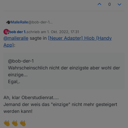
0
MalleRalle
@bob-der-1
Wahrscheinschlich nicht der einzigste aber wohl der
bob der 1.
schrieb am
1. Okt. 2022, 17:31
B
einzige...
zuletzt editiert von
Offline
@
malleralle
sagte in
[Neuer Adapter] Hiob (Handy
Egal,.
App)
:
@bob-der-1
Wahrscheinschlich nicht der einzigste aber wohl der
einzige...
Egal,.
Ah, klar Oberstudienrat....
Jemand der weis das "einzige" nicht mehr gesteigert
werden kann!