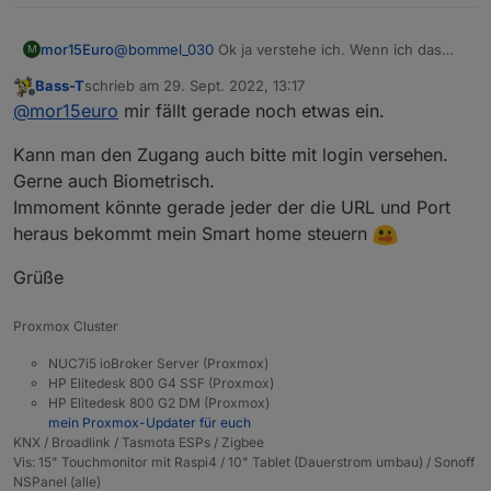
mor15Euro
@
bommel_030
Ok ja verstehe ich. Wenn ich das
M
richig verstehe, bräuchtest du eine option für
Bass-T
schrieb am
29. Sept. 2022, 13:17
externe Zugänge, bei denen du kein port angeben
zuletzt editiert von
Offline
@
mor15euro
mir fällt gerade noch etwas ein.
musst? Darf ich fragen, was du für deinen Proxy
benutzt (hardware/software/anbieter/...).
Kann man den Zugang auch bitte mit login versehen.
Gerne auch Biometrisch.
Immoment könnte gerade jeder der die URL und Port
heraus bekommt mein Smart home steuern
Grüße
Proxmox Cluster
NUC7i5 ioBroker Server (Proxmox)
HP Elitedesk 800 G4 SSF (Proxmox)
HP Elitedesk 800 G2 DM (Proxmox)
mein Proxmox-Updater für euch
KNX / Broadlink / Tasmota ESPs / Zigbee
Vis: 15" Touchmonitor mit Raspi4 / 10" Tablet (Dauerstrom umbau) / Sonoff
NSPanel (alle)