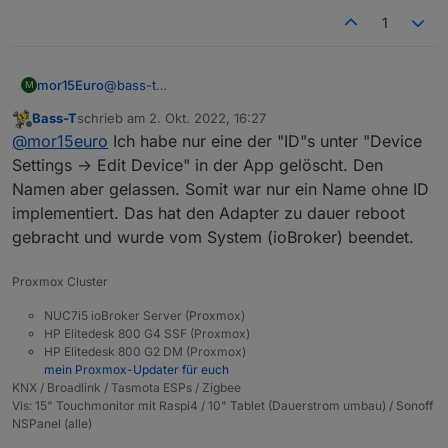
1
mor15Euro
@
bass-t
M
Hey danke für das Feedback, ein sync Button wäre
Bass-T
schrieb am
2. Okt. 2022, 16:27
tatsächlich eine gute Idee.
zuletzt editiert von
Offline
@
mor15euro
Ich habe nur eine der "ID"s unter "Device
Dein zweiten Punkt habe ich leider nicht ganz
verstehen können. Du hast das komplette Device
Settings -> Edit Device" in der App gelöscht. Den
gelöscht oder nur einen Datenpunkt?
Namen aber gelassen. Somit war nur ein Name ohne ID
implementiert. Das hat den Adapter zu dauer reboot
gebracht und wurde vom System (ioBroker) beendet.
Proxmox Cluster
NUC7i5 ioBroker Server (Proxmox)
HP Elitedesk 800 G4 SSF (Proxmox)
HP Elitedesk 800 G2 DM (Proxmox)
mein Proxmox-Updater für euch
KNX / Broadlink / Tasmota ESPs / Zigbee
Vis: 15" Touchmonitor mit Raspi4 / 10" Tablet (Dauerstrom umbau) / Sonoff
NSPanel (alle)