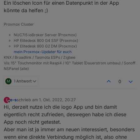
Ein löschen Icon für einen Datenpunkt in der App
könnte da helfen ;)
Proxmox Cluster
NUC7i5 ioBroker Server (Proxmox)
HP Elitedesk 800 G4 SSF (Proxmox)
HP Elitedesk 800 G2 DM (Proxmox)
mein Proxmox-Updater für euch
KNX / Broadlink / Tasmota ESPs / Zigbee
Vis: 15" Touchmonitor mit Raspi4 / 10" Tablet (Dauerstrom umbau) / Sonoff
NSPanel (alle)
M
1 Antwort
0
e-s
schrieb am
1. Okt. 2022, 20:27
E
zuletzt editiert von
Offline
Hi, derzeit nutze ich die iogo App und bin damit
eigentlich recht zufrieden, deswegen habe ich diese
App noch nicht getestet.
Aber man ist ja immer am neuen interessiert, besonders
wenn eine direkte Verbindung möglich ist, also ohne