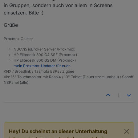
Abfrage hinzufügen müssen, damit er nicht mehr
in Gruppen, sondern auch vor allem in Screens
abstürzt bei sowas.
einsetzen. Bitte :)
Grüße
Proxmox Cluster
NUC7i5 ioBroker Server (Proxmox)
HP Elitedesk 800 G4 SSF (Proxmox)
HP Elitedesk 800 G2 DM (Proxmox)
mein Proxmox-Updater für euch
KNX / Broadlink / Tasmota ESPs / Zigbee
Vis: 15" Touchmonitor mit Raspi4 / 10" Tablet (Dauerstrom umbau) / Sonoff
NSPanel (alle)
1
Hey! Du scheinst an dieser Unterhaltung