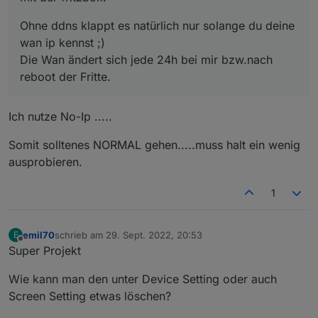
Ohne ddns klappt es natürlich nur solange du deine
wan ip kennst ;)
Die Wan ändert sich jede 24h bei mir bzw.nach
reboot der Fritte.
Ich nutze No-Ip .....
Somit solltenes NORMAL gehen.....muss halt ein wenig
ausprobieren.
1
emil70
schrieb am
29. Sept. 2022, 20:53
E
zuletzt editiert von
Offline
Super Projekt
Wie kann man den unter Device Setting oder auch
Screen Setting etwas löschen?