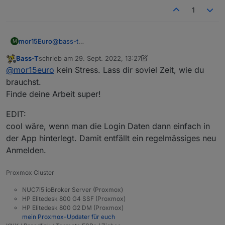
1
@
bass-t
mor15Euro
M
Das feature ist für zukünftige Versionen bereits
Bass-T
schrieb am
29. Sept. 2022, 13:27
eingeplant :) bin mir jedoch noch nicht ganz sicher,
Ich habe mir jetzt auch auf die TODO Liste
zuletzt editiert von Bass-T
Offline
@
mor15euro
kein Stress. Lass dir soviel Zeit, wie du
wie ich das umsetzen möchte/soll
geschrieben, ein extra IP/URL Feld für den
externen Zugang hinzuzufügen.
Edit: Ich bin gerade sowieso dabei den Adapter neu
brauchst.
zu gestalten, damit dieser sicherer und Ram
Finde deine Arbeit super!
sparender ist, da dies mein erster Adapter war und
ich somit noch einiges zu lernen hatte/habe.
EDIT:
cool wäre, wenn man die Login Daten dann einfach in
der App hinterlegt. Damit entfällt ein regelmässiges neu
Anmelden.
Proxmox Cluster
NUC7i5 ioBroker Server (Proxmox)
HP Elitedesk 800 G4 SSF (Proxmox)
HP Elitedesk 800 G2 DM (Proxmox)
mein Proxmox-Updater für euch