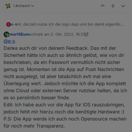
1 Antwort
0
Hi, derzeit nutze ich die iogo App und bin damit eigentlich
e-s
E
recht zufrieden, deswegen habe ich diese App noch nicht
mor15Euro
schrieb am
2. Okt. 2022, 16:21
M
getestet.
Ich nutze auch gerne vpn, aber für die app diese dauerhaft
zuletzt editiert von mor15Euro
10. Feb. 2022, 18:22
Offline
@
e-s
Aber man ist ja immer am neuen interessiert, besonders
aktiv zu halten, finde ich nicht sinnvoll. Nur bei aktiver App
wenn eine direkte Verbindung möglich ist, also ohne
vpn zu aktivieren, auch wenn es automatisch ginge, auch
Bei einem offenen Port mit user und passwort zu
Danke auch dir von deinem Feedback. Das mit der
cloud.
nicht sinnvoll. Wenn man später einmal auch
hantieren, finde ich heutzutage auch nicht sicher.
Sicherheit hätte ich auch so ähnlich gelöst, wie von dir
Obwohl das ein extremes Diskussionsthema sein kann,
pushnachrichten vom Adapter zur App realisieren möchte.
Sinnvoller wäre es die Geräte zu "paaren".
Ich beobachte dies auf jeden Fall hier aufmerksam.
beschrieben, da ein Passwort vermutlich nicht sicher
aber das will ich hier nicht anfangen.
Das heißt, man kann für 30 Sekunden das registrieren an
2 fragen noch, ist push irgendwann vorgesehen?
genug ist. Momentan ist die App auf Push Nachrichten
dem Adapter aktivieren und kann dann die app verbinden.
Wird es die app eventuell auch für ios geben?
Nur registrierte Geräte können sich anschließend mit dem
nicht ausgelegt, ist aber tatsächlich evtl mal eine
Adapter unterhalten. Alle anderen werden ignoriert.
Überlegung wert. Jedoch möchte ich die App komplett
Welche Sicherheitsschlüssel dabei ausgetauscht werden
ohne Cloud oder externen Server nutzbar halten, da ich
müssen, keine Ahnung.
es so persönlich besser finde.
Nur so stelle ich mir das als unwissender vor.
Edit: Ich habe auch vor die App für IOS rauszubringen,
jedoch fehlt mir hierzu noch die benötigte Hardware :)
P.S: Die App werde ich auch noch Opensource machen
für noch mehr Transparenz.