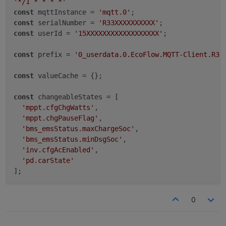
'*/1 * * * *'
const
 mqttInstance = 
'mqtt.0'
const
 serialNumber = 
'R33XXXXXXXXXX'
const
 userId = 
'15XXXXXXXXXXXXXXXXXX'
;

const
 prefix = 
'0_userdata.0.EcoFlow.MQTT-Client.R33
const
 valueCache = {};

const
 changeableStates = [

'mppt.cfgChgWatts'
,

'mppt.chgPauseFlag'
,

'bms_emsStatus.maxChargeSoc'
,

'bms_emsStatus.minDsgSoc'
,

'inv.cfgAcEnabled'
,

'pd.carState'
0