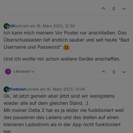
0
HK
schrieb am
16. März 2023, 12:30
H
zuletzt editiert von
Offline
Ich kann mich meinem Vor Poster nur anschließen. Das
Überschussladen lief endlich sauber und seit heute "Bad
Username und Password"
Und ich wollte mir schon weitere Geräte anschaffen.
X
1 Antwort
0
firebowl
schrieb am
16. März 2023, 13:04
F
zuletzt editiert von
Offline
Ok, ist jetzt gemein aber jetzt sind wir wenigstens
wieder alle auf dem gleichen Stand. ;)
Mit meiner Delta 2 hat es ja leider nie funktioniert weil
das pausieren des Ladens und das stellen auf einen
kleineren Ladestrom als in der App nicht funktioniert
hat.