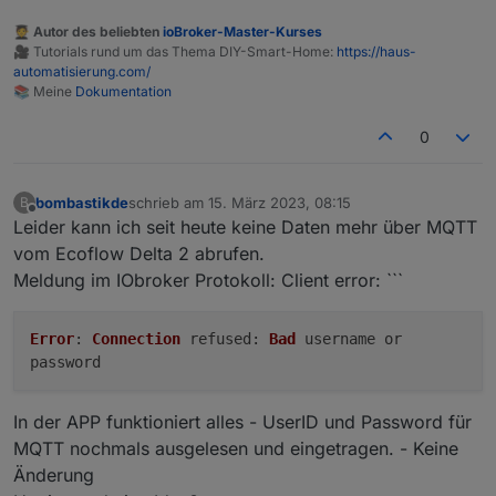
🧑‍🎓 Autor des beliebten
ioBroker-Master-Kurses
🎥 Tutorials rund um das Thema DIY-Smart-Home:
https://haus-
automatisierung.com/
📚 Meine
Dokumentation
0
bombastikde
schrieb am
15. März 2023, 08:15
B
zuletzt editiert von
Offline
Leider kann ich seit heute keine Daten mehr über MQTT
vom Ecoflow Delta 2 abrufen.
Meldung im IObroker Protokoll: Client error: ```
Error
:
Connection
refused
:
Bad
username or
password
In der APP funktioniert alles - UserID und Password für
MQTT nochmals ausgelesen und eingetragen. - Keine
Änderung