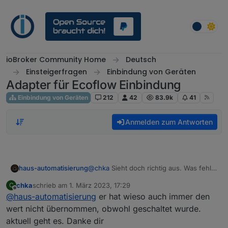
Weiter zum Inhalt
ioBroker Community Home
Deutsch
Einsteigerfragen
Einbindung von Geräten
Adapter für Ecoflow Einbindung
Einbindung von Geräten
212
42
83.9k
41
Anmelden zum Antworten
haus-automatisierung
@
chka
Sieht doch richtig aus. Was fehlt
Dir? Der neue Wert wird ja im Script
chka
schrieb am
1. März 2023, 17:29
C
bestätigt.
zuletzt editiert von
Offline
@
haus-automatisierung
er hat wieso auch immer den
wert nicht übernommen, obwohl geschaltet wurde.
aktuell geht es. Danke dir