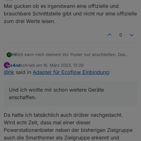
Mal gucken ob es irgendwann eine offizielle und
brauchbare Schnittstelle gibt und nicht nur eine offizielle
zum drei Werte lesen.
0
Ich kann mich meinem Vor Poster nur anschließen. Das
HK
H
Überschussladen lief endlich sauber und seit heute "Bad
x4nd
schrieb am
16. März 2023, 13:26
X
Username und Password"
Und ich wollte mir schon weitere Geräte anschaffen.
zuletzt editiert von
Offline
@
hk
said in
Adapter für Ecoflow Einbindung
:
Und ich wollte mir schon weitere Geräte
anschaffen.
Da hatte ich tatsächlich auch drüber nachgedacht.
Wird echt Zeit, dass mal einer dieser
Powerstationanbieter neben der bisherigen Zielgruppe
auch die Smarthomer als Zielgruppe erkennt und