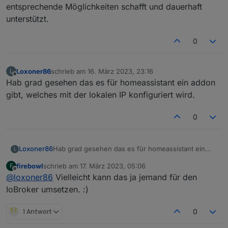
entsprechende Möglichkeiten schafft und dauerhaft
unterstützt.
0
Loxoner86
schrieb am
16. März 2023, 23:16
L
zuletzt editiert von
Offline
Hab grad gesehen das es für homeassistant ein addon
gibt, welches mit der lokalen IP konfiguriert wird.
0
Loxoner86
Hab grad gesehen das es für homeassistant ein
L
addon gibt, welches mit der lokalen IP konfiguriert
firebowl
schrieb am
17. März 2023, 05:06
F
wird.
zuletzt editiert von
Offline
@
loxoner86
Vielleicht kann das ja jemand für den
IoBroker umsetzen. :)
1 Antwort
0