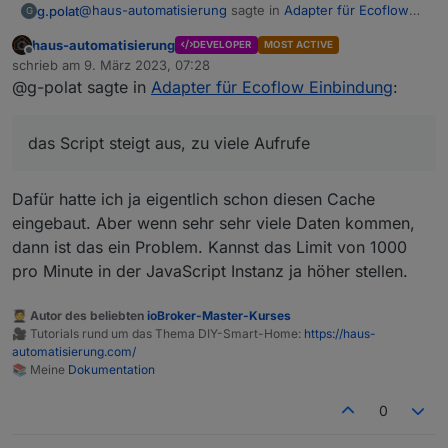
@
haus-automatisierung
sagte in
Adapter für Ecoflow
g.polat
G
Einbindung
:
haus-automatisierung
DEVELOPER
MOST ACTIVE
Offline
@g-polat sagte in
Adapter für Ecoflow
schrieb am
9. März 2023, 07:28
zuletzt editiert von
Einbindung
:
@g-polat sagte in
Adapter für Ecoflow Einbindung
:
Vielen Dank, jetzt habe ich es hinbekommen, einziges
Problem noch, das Script steigt aus, zu viele Aufrufe :-(
Kann bitte nochmal jemand für dummy's
08:06:14.076	error	javascript.0 (9315) Script
das Script steigt aus, zu viele Aufrufe
erklären wie wie genau die Schaltbefehle
abgesetzt werden.
Cron greift irgendwie nicht :
Dafür hatte ich ja eigentlich schon diesen Cache
'*/1 * * * *'

eingebaut. Aber wenn sehr sehr viele Daten kommen,
Es wird ein JSON-String auf dem entsprechenden
const mqttInstance = 'mqtt.0';

Topic gepublished. Wie genau der Playload
dann ist das ein Problem. Kannst das Limit von 1000
const serialNumber = 'R33XXXXXXXXXX';

aussehen muss, findet man am besten raus, wenn
pro Minute in der JavaScript Instanz ja höher stellen.
const userId = '15XXXXXXXXXXXXXXXXXX';

man das
/set
topic abonniert und dann guckt,
was die App macht.
const prefix = '0_userdata.0.EcoFlow.MQTT-Clie
🧑‍🎓 Autor des beliebten
ioBroker-Master-Kurses
🎥 Tutorials rund um das Thema DIY-Smart-Home:
https://haus-
Genauer als hier kann ich es auch nicht erklären:
const valueCache = {};

automatisierung.com/
https://www.youtube.com/watch?
📚 Meine
Dokumentation
v=ezn0NDc9GAY
const changeableStates = [

  'mppt.cfgChgWatts',

0
  'mppt.chgPauseFlag',

  'bms_emsStatus.maxChargeSoc',
