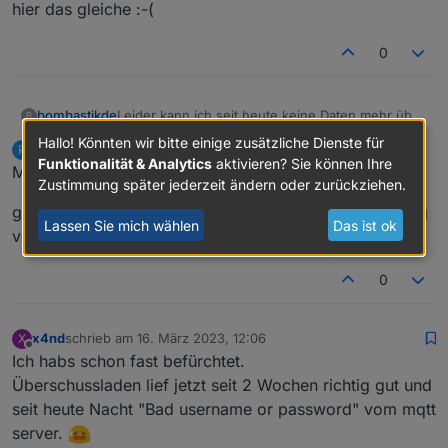
Offline
hier das gleiche :-(
0
Leider kann ich seit heute keine Daten mehr über
bombastikde
B
MQTT vom Ecoflow Delta 2 abrufen.
Hallo! Könnten wir bitte einige zusätzliche Dienste für
powerpeer
schrieb am
15. März 2023, 21:32
P
Meldung im IObroker Protokoll: Client error: ```
zuletzt editiert von
Funktionalität & Analytics
aktivieren? Sie können Ihre
Offline
Moin,
Zustimmung später jederzeit ändern oder zurückziehen.
In der APP funktioniert alles - UserID und
Password für MQTT nochmals ausgelesen und
gibt es schon eine Lösung oder ist es wirklich mutwillig
Lassen Sie mich wählen
Das ist ok
eingetragen. - Keine Änderung
von ecoflow und gönnt es dem Kunden nicht
Hat jemand eine Idee?
0
x4nd
schrieb am
16. März 2023, 12:06
X
zuletzt editiert von
Offline
Ich habs schon fast befürchtet.
Überschussladen lief jetzt seit 2 Wochen richtig gut und
seit heute Nacht "Bad username or password" vom mqtt
server.