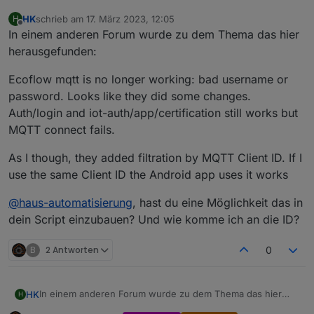
HK
schrieb am
17. März 2023, 12:05
H
zuletzt editiert von
Offline
In einem anderen Forum wurde zu dem Thema das hier
herausgefunden:
Ecoflow mqtt is no longer working: bad username or
password. Looks like they did some changes.
Auth/login and iot-auth/app/certification still works but
MQTT connect fails.
As I though, they added filtration by MQTT Client ID. If I
use the same Client ID the Android app uses it works
@
haus-automatisierung
, hast du eine Möglichkeit das in
dein Script einzubauen? Und wie komme ich an die ID?
B
2 Antworten
0
In einem anderen Forum wurde zu dem Thema das hier
HK
H
herausgefunden: