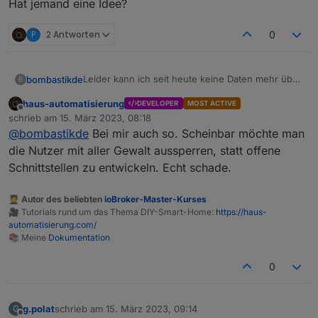
Hat jemand eine Idee?
P
2 Antworten
0
Leider kann ich seit heute keine Daten mehr über
bombastikde
B
MQTT vom Ecoflow Delta 2 abrufen.
haus-automatisierung
DEVELOPER
MOST ACTIVE
Meldung im IObroker Protokoll: Client error: ```
Offline
schrieb am
15. März 2023, 08:18
zuletzt editiert von
In der APP funktioniert alles - UserID und
@
bombastikde
Bei mir auch so. Scheinbar möchte man
Password für MQTT nochmals ausgelesen und
die Nutzer mit aller Gewalt aussperren, statt offene
eingetragen. - Keine Änderung
Schnittstellen zu entwickeln. Echt schade.
Hat jemand eine Idee?
🧑‍🎓 Autor des beliebten
ioBroker-Master-Kurses
🎥 Tutorials rund um das Thema DIY-Smart-Home:
https://haus-
automatisierung.com/
📚 Meine
Dokumentation
0
g.polat
schrieb am
15. März 2023, 09:14
G
zuletzt editiert von