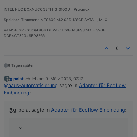
INTEL NUC BOXNUC6I3SYH i3-6100U - Proxmox
Speicher: Transcend MTS800 M.2 SSD 128GB SATA III, MLC
RAM: 40Gig Crucial 8GB DDR4 CT2K8G4SFS824A + 32GB
DDR4CT32G4SFD8266
0
8 Tagen später
g.polat
schrieb am
9. März 2023, 07:17
G
zuletzt editiert von
Offline
@
haus-automatisierung
sagte in
Adapter für Ecoflow
Einbindung
:
@g-polat sagte in
Adapter für Ecoflow Einbindung
: