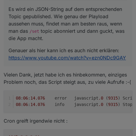
Es wird ein JSON-String auf dem entsprechenden
Topic gepublished. Wie genau der Playload
aussehen muss, findet man am besten raus, wenn
man das
topic abonniert und dann guckt, was
/set
die App macht.
Genauer als hier kann ich es auch nicht erklären:
https://www.youtube.com/watch?v=ezn0NDc9GAY
Vielen Dank, jetzt habe ich es hinbekommen, einziges
Problem noch, das Script steigt aus, zu viele Aufrufe :-(
08
:
06
:
14.076
	error	javascript
.0
 (
9315
) Scrip
08
:
06
:
14.076
	info	javascript
.0
 (
9315
) Stop 
Cron greift irgendwie nicht :