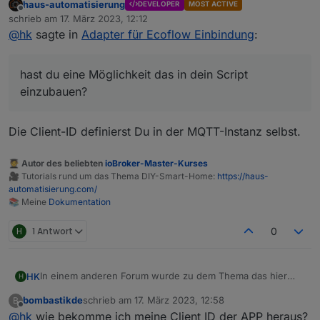
haus-automatisierung
DEVELOPER
MOST ACTIVE
Ecoflow mqtt is no longer working: bad username or
Offline
schrieb am
17. März 2023, 12:12
password. Looks like they did some changes. Auth/login
zuletzt editiert von
@
hk
sagte in
Adapter für Ecoflow Einbindung
:
and iot-auth/app/certification still works but MQTT connect
As I though, they added filtration by MQTT Client ID. If I use
fails.
the same Client ID the Android app uses it works
@
haus-automatisierung
, hast du eine Möglichkeit das in
hast du eine Möglichkeit das in dein Script
dein Script einzubauen? Und wie komme ich an die ID?
einzubauen?
Die Client-ID definierst Du in der MQTT-Instanz selbst.
🧑‍🎓 Autor des beliebten
ioBroker-Master-Kurses
🎥 Tutorials rund um das Thema DIY-Smart-Home:
https://haus-
automatisierung.com/
📚 Meine
Dokumentation
H
1 Antwort
0
In einem anderen Forum wurde zu dem Thema das hier
HK
H
herausgefunden:
bombastikde
schrieb am
17. März 2023, 12:58
B
Ecoflow mqtt is no longer working: bad username or
zuletzt editiert von
Offline
@
hk
wie bekomme ich meine Client ID der APP heraus?
password. Looks like they did some changes. Auth/login