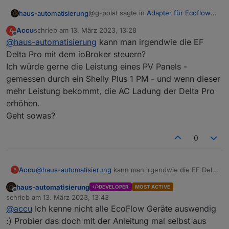
  'bms_emsStatus.minDsgSoc',

@g-polat sagte in
Adapter für Ecoflow
haus-automatisierung
  'inv.cfgAcEnabled',

Einbindung
:
  'pd.carState'  

Accu
schrieb am
13. März 2023, 13:28
A
zuletzt editiert von
Offline
@
haus-automatisierung
das Script steigt aus, zu viele
kann man irgendwie die EF
Aufrufe
Delta Pro mit dem ioBroker steuern?
Dafür hatte ich ja eigentlich schon
Ich würde gerne die Leistung eines PV Panels -
diesen Cache eingebaut. Aber wenn
gemessen durch ein Shelly Plus 1 PM - und wenn dieser
sehr sehr viele Daten kommen, dann ist
das ein Problem. Kannst das Limit von
mehr Leistung bekommt, die AC Ladung der Delta Pro
1000 pro Minute in der JavaScript
erhöhen.
Instanz ja höher stellen.
Geht sowas?
0
Accu
@
haus-automatisierung
kann man irgendwie die EF Delta
A
Pro mit dem ioBroker steuern?
haus-automatisierung
DEVELOPER
MOST ACTIVE
Ich würde gerne die Leistung eines PV Panels -
Offline
schrieb am
13. März 2023, 13:43
gemessen durch ein Shelly Plus 1 PM - und wenn dieser
zuletzt editiert von
@
accu
Ich kenne nicht alle EcoFlow Geräte auswendig
mehr Leistung bekommt, die AC Ladung der Delta Pro
erhöhen.
:) Probier das doch mit der Anleitung mal selbst aus
Geht sowas?