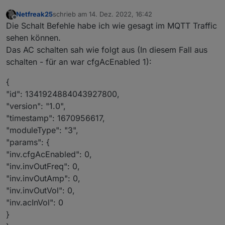
Netfreak25
schrieb am
14. Dez. 2022, 16:42
zuletzt editiert von
Offline
Die Schalt Befehle habe ich wie gesagt im MQTT Traffic
sehen können.
Das AC schalten sah wie folgt aus (In diesem Fall aus
schalten - für an war cfgAcEnabled 1):
{
"id": 1341924884043927800,
"version": "1.0",
"timestamp": 1670956617,
"moduleType": "3",
"params": {
"inv.cfgAcEnabled": 0,
"inv.invOutFreq": 0,
"inv.invOutAmp": 0,
"inv.invOutVol": 0,
"inv.acInVol": 0
}