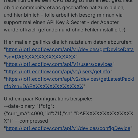
Habe nun da es sehr CPU lastig ist mal erneut geschaut
ob die community etwas geschaffen hat zum pullen,
und hier bin ich - tolle arbeit ich besorg mir nun via
support mal einen API Key & Secret - der Adapter
wurde offiziell gefunden und ohne Fehler installiert ;)
Hier mal einige links die ich nutzte um daten abzurufen:
"
https://iot1.ecoflow.com/api/v1/devices/getDeviceData
?sn=DAEXXXXXXXXXXXXXXX
"
"
https://iot1.ecoflow.com/api/V1/users/devices
"
"
https://iot1.ecoflow.com/api/v1/users/getInfo
"
"
https://iot1.ecoflow.com/api/v2/devices/getLatestPackI
nfo?sn=DAEXXXXXXXXXXXXXXX
"
Und ein paar Konfigurations beispiele:
--data-binary "{"cfg":
{"curr_mA":4000,"id":71},"sn":"DAEXXXXXXXXXXXXXX
X"}" --compressed
"
https://iot1.ecoflow.com/api/v1/devices/configDevice
"