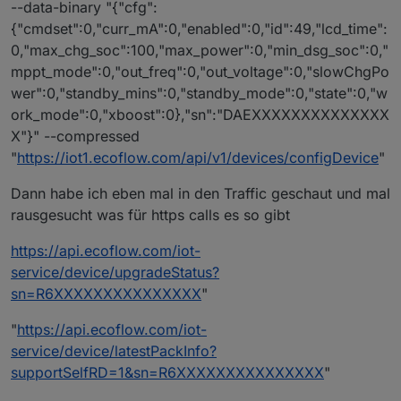
--data-binary "{"cfg":
{"cmdset":0,"curr_mA":0,"enabled":0,"id":49,"lcd_time":
0,"max_chg_soc":100,"max_power":0,"min_dsg_soc":0,"
mppt_mode":0,"out_freq":0,"out_voltage":0,"slowChgPo
wer":0,"standby_mins":0,"standby_mode":0,"state":0,"w
ork_mode":0,"xboost":0},"sn":"DAEXXXXXXXXXXXXXX
X"}" --compressed
"
https://iot1.ecoflow.com/api/v1/devices/configDevice
"
Dann habe ich eben mal in den Traffic geschaut und mal
rausgesucht was für https calls es so gibt
https://api.ecoflow.com/iot-
service/device/upgradeStatus?
sn=R6XXXXXXXXXXXXXXX
"
"
https://api.ecoflow.com/iot-
service/device/latestPackInfo?
supportSelfRD=1&sn=R6XXXXXXXXXXXXXXX
"