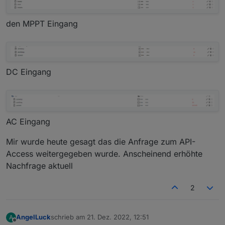
den MPPT Eingang
DC Eingang
AC Eingang
Mir wurde heute gesagt das die Anfrage zum API-
Access weitergegeben wurde. Anscheinend erhöhte
Nachfrage aktuell
2
AngelLuck
schrieb am
21. Dez. 2022, 12:51
A
zuletzt editiert von
Offline