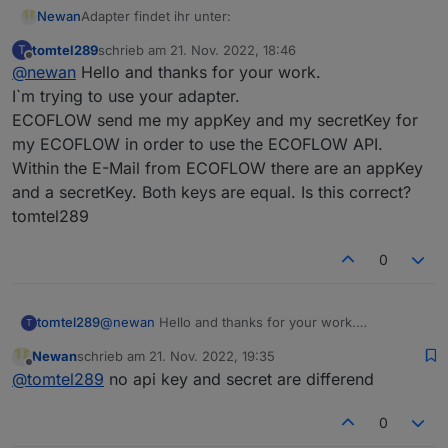
Adapter findet ihr unter:
Newan
tomtel289
schrieb am
21. Nov. 2022, 18:46
T
https://github.com/Newan/ioBroker.ecoflow
zuletzt editiert von
Offline
@
newan
Hello and thanks for your work.
I`m trying to use your adapter.
ECOFLOW send me my appKey and my secretKey for
my ECOFLOW in order to use the ECOFLOW API.
Within the E-Mail from ECOFLOW there are an appKey
and a secretKey. Both keys are equal. Is this correct?
tomtel289
0
tomtel289
@
newan
Hello and thanks for your work.
T
I`m trying to use your adapter.
Newan
schrieb am
21. Nov. 2022, 19:35
ECOFLOW send me my appKey and my secretKey
zuletzt editiert von
Offline
@
tomtel289
no api key and secret are differend
for my ECOFLOW in order to use the ECOFLOW
API.
Within the E-Mail from ECOFLOW there are an
0
appKey and a secretKey. Both keys are equal. Is this