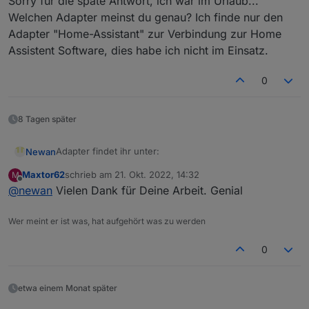
Sorry für die späte Antwort, ich war im Urlaub...
damit betätigen. Ist mehr als über die API
Schnittstelle.
Welchen Adapter meinst du genau? Ich finde nur den
Adapter "Home-Assistant" zur Verbindung zur Home
Assistent Software, dies habe ich nicht im Einsatz.
0
8 Tagen später
Adapter findet ihr unter:
Newan
Maxtor62
schrieb am
21. Okt. 2022, 14:32
M
https://github.com/Newan/ioBroker.ecoflow
zuletzt editiert von
Offline
@
newan
Vielen Dank für Deine Arbeit. Genial
Wer meint er ist was, hat aufgehört was zu werden
0
etwa einem Monat später