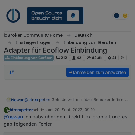
Weiter zum Inhalt
ioBroker Community Home
Deutsch
Einsteigerfragen
Einbindung von Geräten
Adapter für Ecoflow Einbindung
Einbindung von Geräten
212
42
83.8k
41
Anmelden zum Antworten
@
btrompetter
Geht derzeit nur über Benutzerdefiniert
Newan
im Expertenmodus direkt mit dem Link aus github.
btrompetter
schrieb am
20. Sept. 2022, 09:10
B
Bin gerade dabei es aufnehmen zu lassen, sid aber
zuletzt editiert von
Offline
@
newan
ich habs über den Direkt Link probiert und es
noch 1-2 Fehler die behoben werden müssen dafür
gab folgenden Fehler