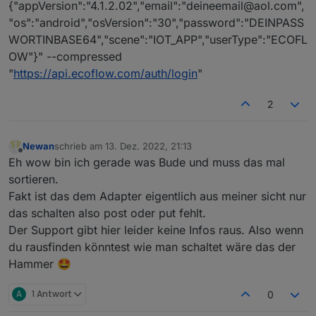
{"appVersion":"4.1.2.02","email":"deineemail@aol.com",
"os":"android","osVersion":"30","password":"DEINPASS
WORTINBASE64","scene":"IOT_APP","userType":"ECOFL
OW"}" --compressed
"
https://api.ecoflow.com/auth/login
"
2
Newan
schrieb am
13. Dez. 2022, 21:13
zuletzt editiert von
Offline
Eh wow bin ich gerade was Bude und muss das mal
sortieren.
Fakt ist das dem Adapter eigentlich aus meiner sicht nur
das schalten also post oder put fehlt.
Der Support gibt hier leider keine Infos raus. Also wenn
du rausfinden könntest wie man schaltet wäre das der
Hammer 🤩
A
1 Antwort
0