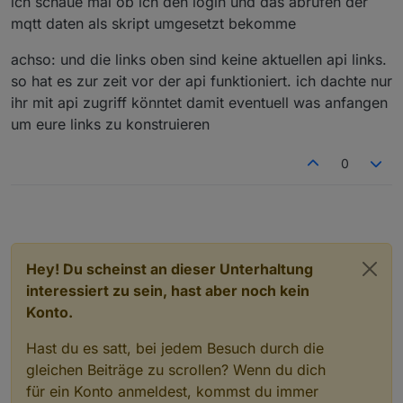
ich schaue mal ob ich den login und das abrufen der
genauer ausführen?
mqtt daten als skript umgesetzt bekomme
achso: und die links oben sind keine aktuellen api links.
so hat es zur zeit vor der api funktioniert. ich dachte nur
ihr mit api zugriff könntet damit eventuell was anfangen
um eure links zu konstruieren
0
Hey! Du scheinst an dieser Unterhaltung
interessiert zu sein, hast aber noch kein
Konto.
Hast du es satt, bei jedem Besuch durch die
gleichen Beiträge zu scrollen? Wenn du dich
für ein Konto anmeldest, kommst du immer