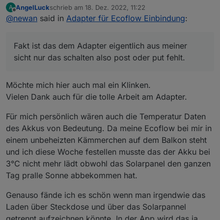
sortieren.
AngelLuck
schrieb am
18. Dez. 2022, 11:22
A
Fakt ist das dem Adapter eigentlich aus meiner sicht
zuletzt editiert von
Offline
@
newan
said in
Adapter für Ecoflow Einbindung
:
nur das schalten also post oder put fehlt.
Der Support gibt hier leider keine Infos raus. Also
wenn du rausfinden könntest wie man schaltet wäre
Fakt ist das dem Adapter eigentlich aus meiner
das der Hammer 🤩
sicht nur das schalten also post oder put fehlt.
Möchte mich hier auch mal ein Klinken.
Vielen Dank auch für die tolle Arbeit am Adapter.
Für mich persönlich wären auch die Temperatur Daten
des Akkus von Bedeutung. Da meine Ecoflow bei mir in
einem unbeheizten Kämmerchen auf dem Balkon steht
und ich diese Woche festellen musste das der Akku bei
3°C nicht mehr lädt obwohl das Solarpanel den ganzen
Tag pralle Sonne abbekommen hat.
Genauso fände ich es schön wenn man irgendwie das
Laden über Steckdose und über das Solarpannel
getrennt aufzeichnen könnte. In der App wird das ja