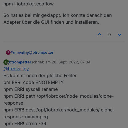
npm i iobroker.ecoflow
npm ERR! ENOTEMPTY: directory not empty, r
npm ERR! A complete log of this run can be
npm ERR! /opt/iobroker/.npm/_logs/2022-09-
So hat es bei mir geklappt. Ich konnte danach den
host.iobroker Cannot install Newan/ioBroke
Adapter über die GUI finden und installieren.
0
@
btrompetter
Freevalley
F
btrompetter
schrieb am
28. Sept. 2022, 07:04
B
Versuchs mal so auf der Console:
zuletzt editiert von
Offline
@
freevalley
npm i iobroker.ecoflow
Es kommt noch der gleiche Fehler
pm ERR! code ENOTEMPTY
So hat es bei mir geklappt. Ich konnte danach den
npm ERR! syscall rename
Adapter über die GUI finden und installieren.
npm ERR! path /opt/iobroker/node_modules/clone-
response
npm ERR! dest /opt/iobroker/node_modules/.clone-
response-nxmcopeq
npm ERR! errno -39