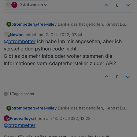
F
2 Antworten
0
btrompetter
@
freevalley
Danke das hat geholfen, Kennst Du
B
schon den Adapter von HomeAssistant? Der greift
Newan
schrieb am
2. Okt. 2022, 07:44
direkt auf die Ecoflow im lokalen Netz zu und liest
zuletzt editiert von
Offline
@
btrompetter
Ich habe ihn mir angesehen, aber ich
sämtliche Daten aus die man auch in der App
sehen kann. Man kann auch sämtliche Schalter
verstehe den python code nicht.
damit betätigen. Ist mehr als über die API
Gibt es da mehr Infos oder woher stammen die
Schnittstelle.
Informationen vom Adapterhersteller zu der API?
0
11 Tagen später
btrompetter
@
freevalley
Danke das hat geholfen, Kennst Du
B
schon den Adapter von HomeAssistant? Der greift
Freevalley
schrieb am
13. Okt. 2022, 12:23
F
direkt auf die Ecoflow im lokalen Netz zu und liest
zuletzt editiert von
Offline
@
btrompetter
sämtliche Daten aus die man auch in der App
sehen kann. Man kann auch sämtliche Schalter