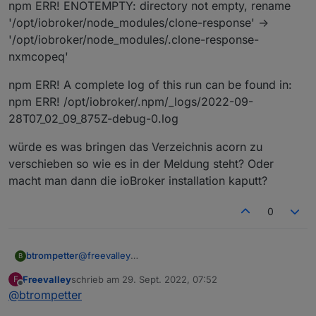
npm ERR! ENOTEMPTY: directory not empty, rename
'/opt/iobroker/node_modules/clone-response' ->
'/opt/iobroker/node_modules/.clone-response-
nxmcopeq'
npm ERR! A complete log of this run can be found in:
npm ERR! /opt/iobroker/.npm/_logs/2022-09-
28T07_02_09_875Z-debug-0.log
würde es was bringen das Verzeichnis acorn zu
verschieben so wie es in der Meldung steht? Oder
macht man dann die ioBroker installation kaputt?
0
@
freevalley
btrompetter
B
Es kommt noch der gleiche Fehler
Freevalley
schrieb am
29. Sept. 2022, 07:52
F
pm ERR! code ENOTEMPTY
npm ERR! A complete log of this run can be found
zuletzt editiert von
Offline
@
btrompetter
npm ERR! syscall rename
in:
npm ERR! path
npm ERR! /opt/iobroker/.npm/_logs/2022-09-
würde es was bringen das Verzeichnis acorn zu