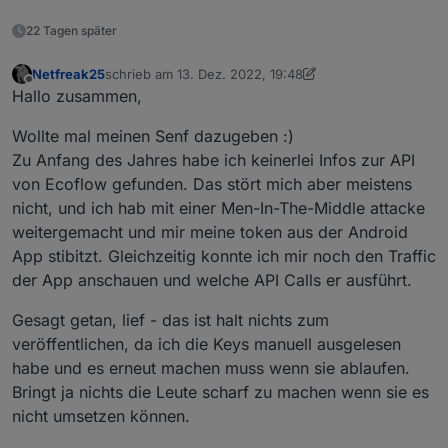
correct?
tomtel289
22 Tagen später
Netfreak25
schrieb am
13. Dez. 2022, 19:48
zuletzt editiert von Netfreak25
Offline
Hallo zusammen,
Wollte mal meinen Senf dazugeben :)
Zu Anfang des Jahres habe ich keinerlei Infos zur API
von Ecoflow gefunden. Das stört mich aber meistens
nicht, und ich hab mit einer Men-In-The-Middle attacke
weitergemacht und mir meine token aus der Android
App stibitzt. Gleichzeitig konnte ich mir noch den Traffic
der App anschauen und welche API Calls er ausführt.
Gesagt getan, lief - das ist halt nichts zum
veröffentlichen, da ich die Keys manuell ausgelesen
habe und es erneut machen muss wenn sie ablaufen.
Bringt ja nichts die Leute scharf zu machen wenn sie es
nicht umsetzen können.