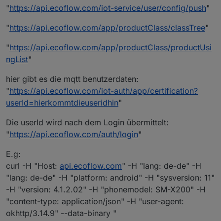
"
https://api.ecoflow.com/iot-service/user/config/push
"
"
https://api.ecoflow.com/app/productClass/classTree
"
"
https://api.ecoflow.com/app/productClass/productUsi
ngList
"
hier gibt es die mqtt benutzerdaten:
"
https://api.ecoflow.com/iot-auth/app/certification?
userId=hierkommtdieuseridhin
"
Die userId wird nach dem Login übermittelt:
"
https://api.ecoflow.com/auth/login
"
E.g:
curl -H "Host:
api.ecoflow.com
" -H "lang: de-de" -H
"lang: de-de" -H "platform: android" -H "sysversion: 11"
-H "version: 4.1.2.02" -H "phonemodel: SM-X200" -H
"content-type: application/json" -H "user-agent:
okhttp/3.14.9" --data-binary "