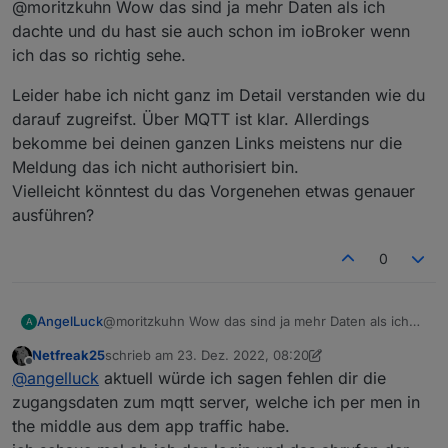
@moritzkuhn Wow das sind ja mehr Daten als ich
dachte und du hast sie auch schon im ioBroker wenn
ich das so richtig sehe.
Leider habe ich nicht ganz im Detail verstanden wie du
darauf zugreifst. Über MQTT ist klar. Allerdings
bekomme bei deinen ganzen Links meistens nur die
Meldung das ich nicht authorisiert bin.
Vielleicht könntest du das Vorgenehen etwas genauer
ausführen?
0
@moritzkuhn Wow das sind ja mehr Daten als ich
AngelLuck
A
dachte und du hast sie auch schon im ioBroker
Netfreak25
schrieb am
23. Dez. 2022, 08:20
wenn ich das so richtig sehe.
Leider habe ich nicht ganz im Detail verstanden wie
zuletzt editiert von Netfreak25
Offline
@
angelluck
aktuell würde ich sagen fehlen dir die
du darauf zugreifst. Über MQTT ist klar. Allerdings
bekomme bei deinen ganzen Links meistens nur
zugangsdaten zum mqtt server, welche ich per men in
die Meldung das ich nicht authorisiert bin.
the middle aus dem app traffic habe.
Vielleicht könntest du das Vorgenehen etwas