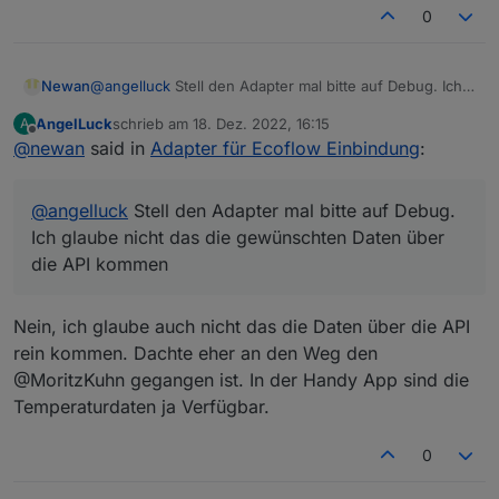
"moduleType": "3",
Ich habe mit dem MQTT Dashboard eben diese
Für meinen test hatte ich die 13 zu einer 14
0
"params": {
Nachricht auch versand aber es ist nichts passiert.
gemacht in der id und den timestamp auch massiv
"inv.cfgAcEnabled": 0,
Eventuell wird immer nur die Nachricht mit der
erhöht (es hätte so simpel sein können:P )
"inv.invOutFreq": 0,
nächst höheren id beachtet (wahrscheinlich um
Aber meine Nachricht wurde ignoriert. Warum weiß
Newan
@
angelluck
Stell den Adapter mal bitte auf Debug. Ich
"inv.invOutAmp": 0,
race conditions vorzubeugen).
ich aber noch nicht.
glaube nicht das die gewünschten Daten über die API
"inv.invOutVol": 0,
AngelLuck
schrieb am
18. Dez. 2022, 16:15
A
kommen
"inv.acInVol": 0
zuletzt editiert von
Offline
@
newan
said in
Adapter für Ecoflow Einbindung
:
}
}
@
angelluck
Stell den Adapter mal bitte auf Debug.
Ich glaube nicht das die gewünschten Daten über
die API kommen
Nein, ich glaube auch nicht das die Daten über die API
rein kommen. Dachte eher an den Weg den
@MoritzKuhn gegangen ist. In der Handy App sind die
Temperaturdaten ja Verfügbar.
0