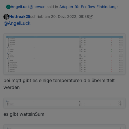
@
newan
said in
Adapter für Ecoflow Einbindung
:
AngelLuck
A
Netfreak25
schrieb am
20. Dez. 2022, 09:38
zuletzt editiert von Netfreak25
Offline
@
angelluck
Stell den Adapter mal bitte auf
@
AngelLuck
Debug. Ich glaube nicht das die gewünschten
Nein, ich glaube auch nicht das die Daten über die
Daten über die API kommen
API rein kommen. Dachte eher an den Weg den
@MoritzKuhn gegangen ist. In der Handy App sind
die Temperaturdaten ja Verfügbar.
bei mqtt gibt es einige temperaturen die übermittelt
werden
es gibt wattsInSum