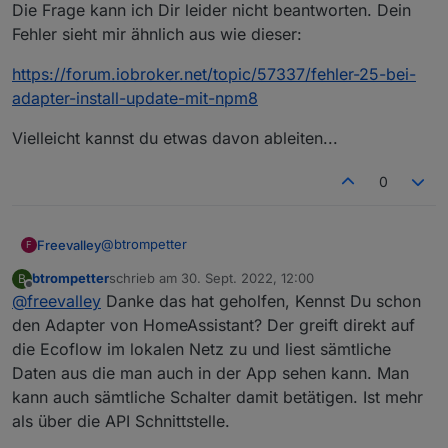
Die Frage kann ich Dir leider nicht beantworten. Dein
/opt/iobroker/node_modules/clone-response
28T07_02_09_875Z-debug-0.log
verschieben so wie es in der Meldung steht?
npm ERR! dest
Oder macht man dann die ioBroker installation
Fehler sieht mir ähnlich aus wie dieser:
/opt/iobroker/node_modules/.clone-response-
kaputt?
nxmcopeq
https://forum.iobroker.net/topic/57337/fehler-25-bei-
npm ERR! errno -39
adapter-install-update-mit-npm8
npm ERR! ENOTEMPTY: directory not empty,
rename '/opt/iobroker/node_modules/clone-
Vielleicht kannst du etwas davon ableiten...
response' -> '/opt/iobroker/node_modules/.clone-
response-nxmcopeq'
0
@
btrompetter
Freevalley
F
btrompetter
schrieb am
30. Sept. 2022, 12:00
B
Die Frage kann ich Dir leider nicht beantworten.
zuletzt editiert von
Offline
@
freevalley
Danke das hat geholfen, Kennst Du schon
Dein Fehler sieht mir ähnlich aus wie dieser:
https://forum.iobroker.net/topic/57337/fehler-25-
den Adapter von HomeAssistant? Der greift direkt auf
bei-adapter-install-update-mit-npm8
die Ecoflow im lokalen Netz zu und liest sämtliche
Vielleicht kannst du etwas davon ableiten...
Daten aus die man auch in der App sehen kann. Man
kann auch sämtliche Schalter damit betätigen. Ist mehr
als über die API Schnittstelle.