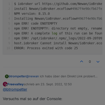
$ iobroker url https://github.com/Newan/ioBroker
install Newan/ioBroker.ecoflow
#4967f4e90cfb67feb
NPM version: 8.15.0
Installing Newan/ioBroker.ecoflow
#4967f4e90cfb67
npm ERR! code ENOTEMPTY
npm ERR! ENOTEMPTY: directory not empty, rename 
npm ERR! A complete 
log
 of this run can be found
npm ERR! /opt/iobroker/.npm/_logs/2022-09-20T09_
host.iobroker Cannot install Newan/ioBroker.ecof
ERROR: Process exited with code 25
0
@
newan
ich habs über den Direkt Link probiert
btrompetter
B
und es gab folgenden Fehler
Freevalley
schrieb am
23. Sept. 2022, 12:50
F
$ iobroker url https://github.com/Newan/io
zuletzt editiert von
Offline
@
btrompetter
install Newan/ioBroker.ecoflow#4967f4e90cf
NPM version: 8.15.0

Versuchs mal so auf der Console:
Installing Newan/ioBroker.ecoflow#4967f4e9
npm ERR! code ENOTEMPTY
