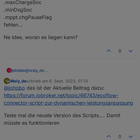
.maxChargeSoc
.minDsgSoc
.mppt.chgPauseFlag
fehlen...
Ne Idee, woran es liegen kann?
0
@
waly_de
johobo
J
Danke! ich habe jetzt mal in der App die Werte verstellt
Waly_de
schrieb am
6. Sept. 2023, 07:13
W
und nun bekomme ich unter _set.writeables die 2
.acChgCfg_D2
zuletzt editiert von
Offline
@
johobo
das ist der Aktuelle Beitrag dazu:
Parameter angezeigt:
.writeables.quietMode_D2
Das ist schonmal Prima. Allerdings würden mir zu
https://forum.iobroker.net/topic/66743/ecoflow-
meinem Glück noch
connector-script-zur-dynamischen-leistungsanpassung
.maxChargeSoc
Ne Idee, woran es liegen kann?
.minDsgSoc
Teste mal die neuste Version des Scripts.... Damit
.mppt.chgPauseFlag
müsste es funktionieren
fehlen...
0