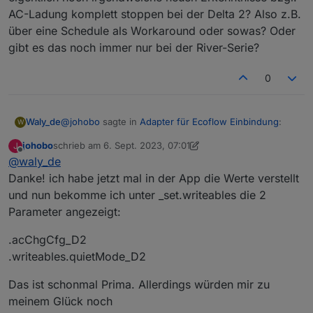
AC-Ladung komplett stoppen bei der Delta 2? Also z.B.
über eine Schedule als Workaround oder sowas? Oder
gibt es das noch immer nur bei der River-Serie?
0
@
johobo
sagte in
Adapter für Ecoflow Einbindung
:
Waly_de
W
johobo
schrieb am
6. Sept. 2023, 07:01
J
zuletzt editiert von johobo
9. Juni 2023, 09:09
Offline
@
waly_de
Mit deinemscript kann ich zwar die Werte aus der
Delta auslesen, aber nciht schreiben...
Danke! ich habe jetzt mal in der App die Werte verstellt
hab ich nicht bewusst geändert. Schreibare States
und nun bekomme ich unter _set.writeables die 2
stehen unter:
Parameter angezeigt:
0_userdata.0.ecoflow.app_1584583134200832001_xxx
...und werden angelegt, wenn man entsprechendes
xxxxxxxxxxxxxxxxx_thing_property_set.writeables
Setting in der App verstellt, während das Script läuft.
.acChgCfg_D2
.writeables.quietMode_D2
Das ist schonmal Prima. Allerdings würden mir zu
meinem Glück noch