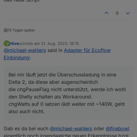
Leistungsanpassung
Der kleinste Wert den ich setzen kann ist 200 (also 20
abgelöst worden?
Watt).
0
in der App kann ich aber auf 0 setzen.
Gibt es da einen Workaround wie ich den wert
schreiben muss damit es akzeptiert wird?
15 Tagen später
Hive
schrieb am
31. Aug. 2023, 18:15
H
zuletzt editiert von
Offline
@
michael-wahlers
said in
Adapter für Ecoflow
Einbindung
:
Bei mir läuft jetzt die Überschussladung in eine
Delta 2, da diese aber augenscheinlich
die chgPauseFlag nicht unterstützt, werde ich wohl
den Shelly schalten als Workaround.
chgWatts auf 0 setzen lädt weiter mit ~140W, geht
also auch nicht.
Gab es da bei euch
@
michael-wahlers
oder
@
firebowl
eigentlich noch irgendwelche neuen Erkenntnisse bzgl.