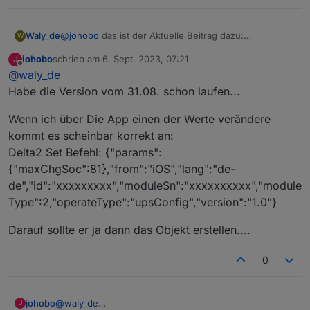
@
johobo
das ist der Aktuelle Beitrag dazu:
Waly_de
W
https://forum.iobroker.net/topic/66743/ecoflow-
johobo
schrieb am
6. Sept. 2023, 07:21
J
connector-script-zur-dynamischen-
Teste mal die neuste Version des Scripts.... Damit
zuletzt editiert von
Offline
@
waly_de
leistungsanpassung
müsste es funktionieren
Habe die Version vom 31.08. schon laufen...
Wenn ich über Die App einen der Werte verändere
kommt es scheinbar korrekt an:
Delta2 Set Befehl: {"params":
{"maxChgSoc":81},"from":"iOS","lang":"de-
de","id":"xxxxxxxxx","moduleSn":"xxxxxxxxxx","module
Type":2,"operateType":"upsConfig","version":"1.0"}
Darauf sollte er ja dann das Objekt erstellen....
0
@
waly_de
johobo
J