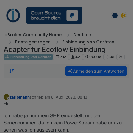
Weiter zum Inhalt
ioBroker Community Home
Deutsch
Einsteigerfragen
Einbindung von Geräten
Adapter für Ecoflow Einbindung
Einbindung von Geräten
212
42
83.9k
41
Anmelden zum Antworten
zariomahn
schrieb am
8. Aug. 2023, 08:13
Z
zuletzt editiert von
Offline
Hi,
ich habe ja nur mein SHP eingestellt mit der
Seriennummer, da ich kein PowerStream habe um zu
sehen was ich auslesen kann.