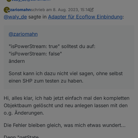
zariomahn
schrieb am
8. Aug. 2023, 15:14
Z
zuletzt editiert von zariomahn
8. Aug. 2023, 17:18
Offline
@
waly_de
sagte in
Adapter für Ecoflow Einbindung
:
@
zariomahn
"isPowerStream: true" solltest du auf:
"isPowerStream: false"
ändern
Sonst kann ich dazu nicht viel sagen, ohne selbst
einen SHP zum testen zu haben.
Hi, alles klar, ich hab jetzt einfach mal den kompletten
Objektbaum gelöscht und neu anlegen lassen mit den
o.g. Änderungen.
Die Fehler bleiben gleich, was mich etwas wundert...
Denn "getState