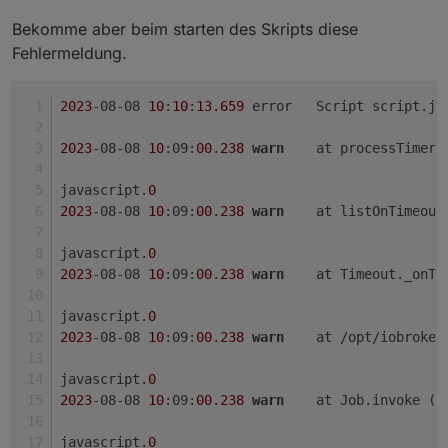
Bekomme aber beim starten des Skripts diese
Fehlermeldung.
2023
-08-08 
10
:
10
:
13.659
	error	Script scri
2023
-08-08 
10
:09:
00
.
238
warn
	at processTimer
javascript.
0
2023
-08-08 
10
:09:
00
.
238
warn
	at listOnTimeou
javascript.
0
2023
-08-08 
10
:09:
00
.
238
warn
	at Timeout._onTi
javascript.
0
2023
-08-08 
10
:09:
00
.
238
warn
	at /opt/iobroke
javascript.
0
2023
-08-08 
10
:09:
00
.
238
warn
	at Job.invoke (
/
javascript.
0