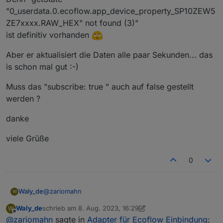
"0_userdata.0.ecoflow.app_device_property_SP10ZEW5
ZE7xxxx.RAW_HEX" not found (3)"
@
zariomahn
sagte in
Adapter für Ecoflow Einbindung
:
ist definitiv vorhanden
Hi, danke für die schnelle Antwort, ich habe
Aber er aktualisiert die Daten alle paar Sekunden... das
eigentlich nur mein SHP eingetragen.
is schon mal gut :-)
"isPowerStream: true" solltest du auf:
seriennummern: [ { seriennummer:
"isPowerStream: false"
"SP10ZEW5ZE7T0198", name: "SHP",
Muss das "subscribe: true " auch auf false gestellt
ändern
Sonst kann ich dazu nicht viel sagen, ohne selbst
isPowerStream: true, subscribe: true }, ],
werden ?
einen SHP zum testen zu haben.
danke
viele Grüße
0
@
zariomahn
Waly_de
W
Waly_de
schrieb am
8. Aug. 2023, 16:29
W
zuletzt editiert von Waly_de
8. Aug. 2023, 19:13
Offline
@
zariomahn
sagte in
Adapter für Ecoflow Einbindung
: