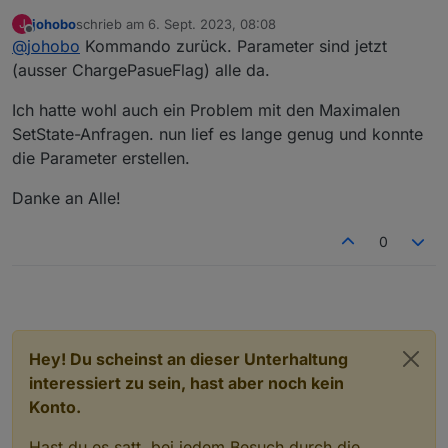
Habe die Version vom 31.08. schon laufen...
johobo
schrieb am
6. Sept. 2023, 08:08
J
Wenn ich über Die App einen der Werte verändere
zuletzt editiert von
Offline
@
johobo
Kommando zurück. Parameter sind jetzt
kommt es scheinbar korrekt an:
Delta2 Set Befehl: {"params":
Darauf sollte er ja dann das Objekt erstellen....
(ausser ChargePasueFlag) alle da.
{"maxChgSoc":81},"from":"iOS","lang":"de-
de","id":"xxxxxxxxx","moduleSn":"xxxxxxxxxx","module
Ich hatte wohl auch ein Problem mit den Maximalen
Type":2,"operateType":"upsConfig","version":"1.0"}
SetState-Anfragen. nun lief es lange genug und konnte
die Parameter erstellen.
Danke an Alle!
0
Hey! Du scheinst an dieser Unterhaltung
interessiert zu sein, hast aber noch kein
Konto.
Hast du es satt, bei jedem Besuch durch die