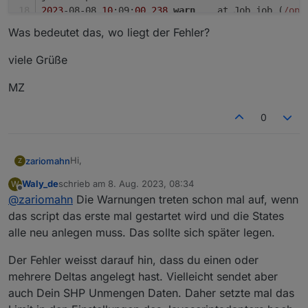
2023
-08-08 
10
:09:
00
.
238
warn
	at Job.job (
/opt
Was bedeutet das, wo liegt der Fehler?
javascript.
0
2023
-08-08 
10
:09:
00
.
237
warn
	at Object.<anon
viele Grüße
javascript.
0
MZ
2023
-08-08 
10
:09:
00
.
237
warn
	at CheckforReco
0
javascript.
0
2023
-08-08 
10
:09:
00
.
234
warn
	getState 
"0_user
Hi,
zariomahn
Z
Waly_de
schrieb am
8. Aug. 2023, 08:34
W
ich habe ja nur mein SHP eingestellt mit der
zuletzt editiert von
Offline
@
zariomahn
Die Warnungen treten schon mal auf, wenn
Seriennummer, da ich kein PowerStream habe um
zu sehen was ich auslesen kann.
Bekomme aber beim starten des Skripts diese
das script das erste mal gestartet wird und die States
Fehlermeldung.
alle neu anlegen muss. Das sollte sich später legen.
2023-08-08 10:10:13.659	error	Script scrip
Der Fehler weisst darauf hin, dass du einen oder
Was bedeutet das, wo liegt der Fehler?
2023-08-08 10:09:00.238	warn	at processTim
mehrere Deltas angelegt hast. Vielleicht sendet aber
viele Grüße
auch Dein SHP Unmengen Daten. Daher setzte mal das
javascript.0

2023-08-08 10:09:00.238	warn	at listOnTime