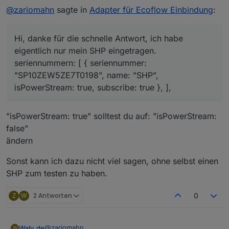
@
zariomahn
sagte in
Adapter für Ecoflow Einbindung
:
Hi, danke für die schnelle Antwort, ich habe
eigentlich nur mein SHP eingetragen.
seriennummern: [ { seriennummer:
"SP10ZEW5ZE7T0198", name: "SHP",
isPowerStream: true, subscribe: true }, ],
"isPowerStream: true" solltest du auf: "isPowerStream:
false"
ändern
Sonst kann ich dazu nicht viel sagen, ohne selbst einen
SHP zum testen zu haben.
Z
W
2 Antworten
0
@
zariomahn
Waly_de
W