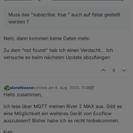
Muss das "subscribe: true " auch auf false gestellt
werden ?
Nein, dann kommen keine Daten mehr.
Zu dem "not found" hab ich einen Verdacht... Ich
versuche es beim nächsten Update abzufangen
0
planetkeane
schrieb am
9. Aug. 2023, 11:06
zuletzt editiert von planetkeane
8. Sept. 2023, 13:36
Offline
Hallo zusammen,
ich lese über MQTT meinen River 2 MAX aus. Gibt es
eine Möglichkeit ein weiteres Gerät von Ecoflow
auszulesen? Bisher habe ich es nicht hinbekommen.
@
zariomahn
sagte in
Adapter für Ecoflow Einbindung
:
Edit: