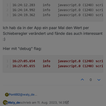
16:24:12.283	info	javascript.0 
16:24:14.992	info	javascript.0 
16:24:19.362	info	javascript.0 
Ich hab da in der App ein paar Mal den Wert per
Schieberegler verändert und fände das auch interessant
:)
Hier mit "debug" flag:
16:27:05.654	info	javascript.0
16:27:05.655	info	javascript.0 (
0
@
waly_de
Ponti92
P
Ich hab das mal getestet und beim Einstellen des
Waly_de
schrieb am
11. Aug. 2023, 14:31
W
Charge speeds gibt das Skript eine Dekodier-
16:24:12.283	info	javascript.0 (1240) scrip
zuletzt editiert von Waly_de
8. Nov. 2023, 16:32
Offline