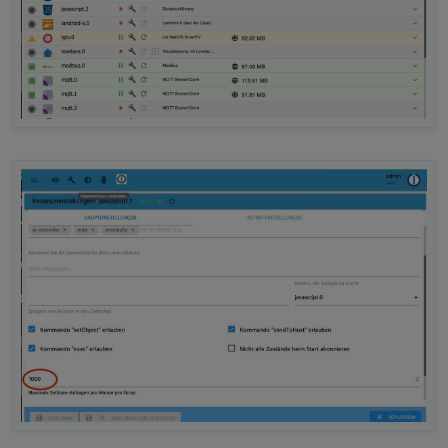
MZ
reichen.
Später würde ich vielleicht die Deltas nicht
subscriben, wenn Du die Daten nicht dringend
brauchst.
Wenn dieser Fehler auftritt, musst du das
Skript neu starten.