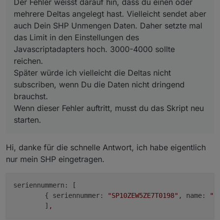
Der Fehler weisst darauf hin, dass du einen oder
mehrere Deltas angelegt hast. Vielleicht sendet aber
auch Dein SHP Unmengen Daten. Daher setzte mal
das Limit in den Einstellungen des
Javascriptadapters hoch. 3000-4000 sollte
reichen.
Später würde ich vielleicht die Deltas nicht
subscriben, wenn Du die Daten nicht dringend
brauchst.
Wenn dieser Fehler auftritt, musst du das Skript neu
starten.
Hi, danke für die schnelle Antwort, ich habe eigentlich
nur mein SHP eingetragen.
seriennummern:
 [

        { 
seriennummer:
"SP10ZEW5ZE7T0198"
, 
name:
"S
        ]
,