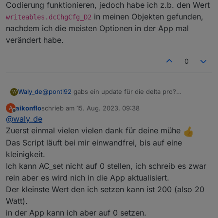
Codierung funktionieren, jedoch habe ich z.b. den Wert
in meinen Objekten gefunden,
writeables.dcChgCfg_D2
nachdem ich die meisten Optionen in der App mal
verändert habe.
0
@
ponti92
gabs ein update für die delta pro?
Waly_de
W
Bissher haben die Deltas doch ohne Prodbuf-
aikonflo
schrieb am
15. Aug. 2023, 09:38
A
Codierung gearbeitet...
Wenn der debug modus an war... gab es ein
zuletzt editiert von
Offline
@
waly_de
zugehöriges HEX??
Zuerst einmal vielen vielen dank für deine mühe
Das Script läuft bei mir einwandfrei, bis auf eine
kleinigkeit.
Ich kann AC_set nicht auf 0 stellen, ich schreib es zwar
rein aber es wird nich in die App aktualisiert.
Der kleinste Wert den ich setzen kann ist 200 (also 20
Watt).
in der App kann ich aber auf 0 setzen.