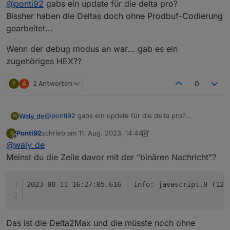
@
ponti92
gabs ein update für die delta pro?
Fehlermeldung:
16:24:14.992	info	javascript.0 (1240) scrip
Ich hab da in der App ein paar Mal den Wert per
Bissher haben die Deltas doch ohne Prodbuf-Codierung
Schieberegler verändert und fände das auch
gearbeitet...
interessant :)
Hier mit "debug" flag:
Wenn der debug modus an war... gab es ein
16:27:05.654	info	javascript.0 (1240) scrip
zugehöriges HEX??
P
A
2 Antworten
0
@
ponti92
gabs ein update für die delta pro?
Waly_de
W
Bissher haben die Deltas doch ohne Prodbuf-
Ponti92
schrieb am
11. Aug. 2023, 14:44
P
Codierung gearbeitet...
Wenn der debug modus an war... gab es ein
zuletzt editiert von Ponti92
8. Nov. 2023, 16:46
Offline
@
waly_de
zugehöriges HEX??
Meinst du die Zeile davor mit der "binären Nachricht"?
2023-08-11 16:27:05.616 - info: javascript.0 (124
Das ist die Delta2Max und die müsste noch ohne