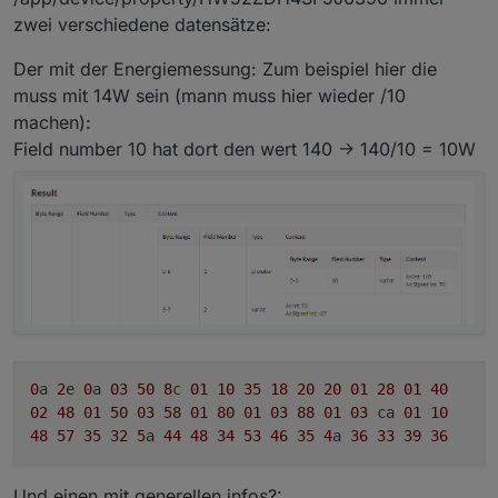
zwei verschiedene datensätze:
Der mit der Energiemessung: Zum beispiel hier die
muss mit 14W sein (mann muss hier wieder /10
machen):
Field number 10 hat dort den wert 140 -> 140/10 = 10W
0
a
2
e
0
a
03
50
8
c
01
10
35
18
20
20
01
28
01
40
02
48
01
50
03
58
01
80
01
03
88
01
03
ca
01
10
48
57
35
32
5
a
44
48
34
53
46
35
4
a
36
33
39
36
Und einen mit generellen infos?: