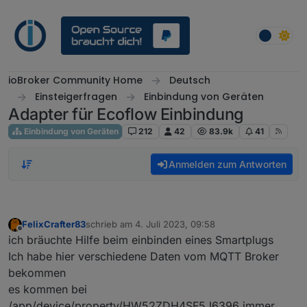
Weiter zum Inhalt
ioBroker Community Home
Deutsch
Einsteigerfragen
Einbindung von Geräten
Adapter für Ecoflow Einbindung
Einbindung von Geräten
212
42
83.9k
41
Anmelden zum Antworten
FelixCrafter83
schrieb am
4. Juli 2023, 09:58
zuletzt editiert von
Offline
ich bräuchte Hilfe beim einbinden eines Smartplugs
Ich habe hier verschiedene Daten vom MQTT Broker
bekommen
es kommen bei
/app/device/property/HW52ZDH4SF5J6396 immer