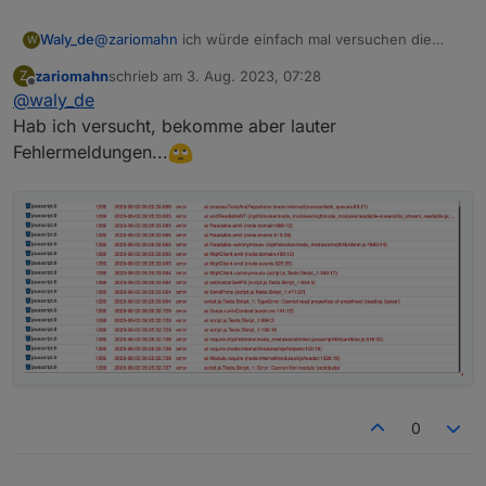
Waly_de
@
zariomahn
ich würde einfach mal versuchen die
W
Seriennummer im Script einzugeben. Wenn Du Glück
zariomahn
schrieb am
3. Aug. 2023, 07:28
Z
hast bekommst du alle Daten. Die meisten Ecoflow
zuletzt editiert von
Offline
@
waly_de
Geräte (zumindest die Deltas) arbeiten ohne Protobuf
und sind daher leicht auszulesen.
Hab ich versucht, bekomme aber lauter
Steuern geht dann theoretisch auch.
Fehlermeldungen...
0