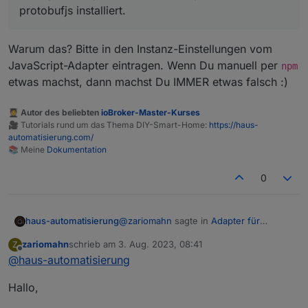
gemacht ;-)
Mz
protobufjs installiert.
Warum das? Bitte in den Instanz-Einstellungen vom
JavaScript-Adapter eintragen. Wenn Du manuell per
npm
etwas machst, dann machst Du IMMER etwas falsch :)
🧑‍🎓 Autor des beliebten
ioBroker-Master-Kurses
🎥 Tutorials rund um das Thema DIY-Smart-Home:
https://haus-
automatisierung.com/
📚 Meine
Dokumentation
0
@
zariomahn
sagte in
Adapter für
haus-automatisierung
Ecoflow Einbindung
:
zariomahn
schrieb am
3. Aug. 2023, 08:41
Z
zuletzt editiert von
Offline
@
haus-automatisierung
habe protobufjs im Terminal mit
npm install protobufjs installiert.
Warum das? Bitte in den Instanz-
Hallo,
Einstellungen vom JavaScript-Adapter