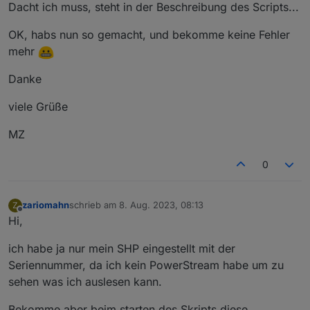
eintragen. Wenn Du manuell per
npm
Dacht ich muss, steht in der Beschreibung des Scripts...
etwas machst, dann machst Du IMMER
etwas falsch :)
OK, habs nun so gemacht, und bekomme keine Fehler
mehr
Danke
viele Grüße
MZ
0
zariomahn
schrieb am
8. Aug. 2023, 08:13
Z
zuletzt editiert von
Offline
Hi,
ich habe ja nur mein SHP eingestellt mit der
Seriennummer, da ich kein PowerStream habe um zu
sehen was ich auslesen kann.
Bekomme aber beim starten des Skripts diese