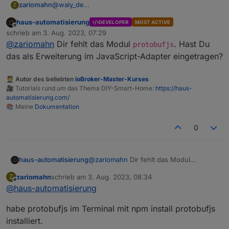
@
waly_de
zariomahn
Z
Hab ich versucht, bekomme aber lauter
haus-automatisierung
DEVELOPER
MOST ACTIVE
Fehlermeldungen...
Offline
schrieb am
3. Aug. 2023, 07:29
zuletzt editiert von
@
zariomahn
Dir fehlt das Modul
. Hast Du
protobufjs
das als Erweiterung im JavaScript-Adapter eingetragen?
🧑‍🎓 Autor des beliebten
ioBroker-Master-Kurses
🎥 Tutorials rund um das Thema DIY-Smart-Home:
https://haus-
automatisierung.com/
📚 Meine
Dokumentation
0
haus-automatisierung
@
zariomahn
Dir fehlt das Modul
protobufjs
. Hast Du das als
zariomahn
schrieb am
3. Aug. 2023, 08:34
Z
Erweiterung im JavaScript-Adapter
zuletzt editiert von
Offline
@
haus-automatisierung
eingetragen?
habe protobufjs im Terminal mit npm install protobufjs
installiert.