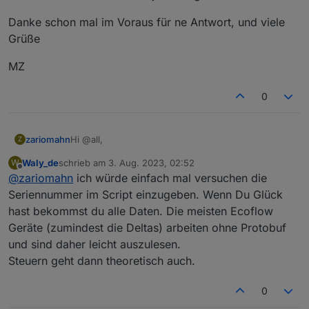
Danke schon mal im Voraus für ne Antwort, und viele
Grüße
MZ
0
Hi @all,
zariomahn
Z
Waly_de
schrieb am
3. Aug. 2023, 02:52
W
lese hier fleißig mit und bin begeistert von der
zuletzt editiert von
Offline
@
zariomahn
ich würde einfach mal versuchen die
Arbeit von
@
Waly_de
:-)
Besitze selbst 2 Delta Pro und das
Seriennummer im Script einzugeben. Wenn Du Glück
SmartHomePanel, die beiden DP sind über HASS im
hast bekommst du alle Daten. Die meisten Ecoflow
ioBroker. eingebunden.
Nun die Frage die mich brennend interessiert, gibt
Geräte (zumindest die Deltas) arbeiten ohne Protobuf
es eine Möglichkeit mit dem Script von
@
Waly_de
und sind daher leicht auszulesen.
das "SmartHomePanel" auszulesen und im besten
Danke schon mal im Voraus für ne Antwort, und
Fall auch zu steuern ? Hat das schon jemand
viele Grüße
Steuern geht dann theoretisch auch.
geschafft?
MZ
0