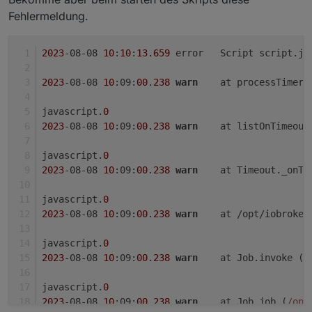
Fehlermeldung.
2023
-08-08 
10
:
10
:
13.659
	error	Script scri
2023
-08-08 
10
:09:
00
.
238
warn
	at processTimer
javascript.
0
2023
-08-08 
10
:09:
00
.
238
warn
	at listOnTimeou
javascript.
0
2023
-08-08 
10
:09:
00
.
238
warn
	at Timeout._onTi
javascript.
0
2023
-08-08 
10
:09:
00
.
238
warn
	at /opt/iobroke
javascript.
0
2023
-08-08 
10
:09:
00
.
238
warn
	at Job.invoke (
/
javascript.
0
2023
-08-08 
10
:09:
00
.
238
warn
	at Job.job (
/opt