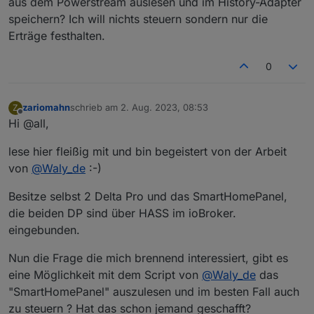
aus dem Powerstream auslesen und im History-Adapter
}

speichern? Ich will nichts steuern sondern nur die
message PowerPack {

Erträge festhalten.
  optional int32 sys_seq = 1;

  repeated PowerItem sys_power_stream = 2
0
}

message PowerAckPack {

zariomahn
schrieb am
2. Aug. 2023, 08:53
Z
  optional int32 sys_seq = 1;

zuletzt editiert von
Offline
Hi @all,
}

lese hier fleißig mit und bin begeistert von der Arbeit
message max_watts_pack {

  optional int32 max_watts = 1;

von
@
Waly_de
:-)
}

Besitze selbst 2 Delta Pro und das SmartHomePanel,
message mesh_ctrl_pack {

die beiden DP sind über HASS im ioBroker.
  optional int32 mesh_enable = 1;

eingebunden.
}

Nun die Frage die mich brennend interessiert, gibt es
message ret_pack {

  optional bool ret_sta = 1;

eine Möglichkeit mit dem Script von
@
Waly_de
das
"SmartHomePanel" auszulesen und im besten Fall auch
zu steuern ? Hat das schon jemand geschafft?