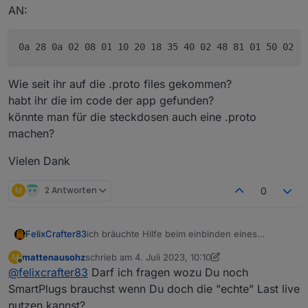
AN:
Wie seit ihr auf die .proto files gekommen?
habt ihr die im code der app gefunden?
könnte man für die steckdosen auch eine .proto
machen?
Vielen Dank
M
2 Antworten
0
ich bräuchte Hilfe beim einbinden eines
FelixCrafter83
Smartplugs
mattenausohz
schrieb am
4. Juli 2023, 10:10
M
Ich habe hier verschiedene Daten vom MQTT
Der mit der Energiemessung: Zum beispiel hier
zuletzt editiert von mattenausohz
7. Apr. 2023, 12:41
Offline
@
felixcrafter83
Darf ich fragen wozu Du noch
Broker bekommen
die muss mit 14W sein (mann muss hier wieder
es kommen bei
/10 machen):
SmartPlugs brauchst wenn Du doch die "echte" Last live
/app/device/property/HW52ZDH4SF5J6396
Field number 10 hat dort den wert 140 -> 140/10
nutzen kannst?