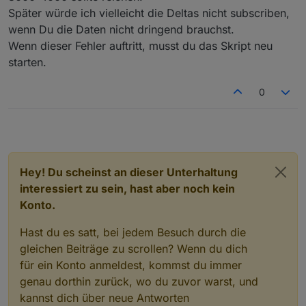
javascript.0

Später würde ich vielleicht die Deltas nicht subscriben,
2023-08-08 10:09:00.238	warn	at Timeout._o
wenn Du die Daten nicht dringend brauchst.
javascript.0

Wenn dieser Fehler auftritt, musst du das Skript neu
2023-08-08 10:09:00.238	warn	at /opt/iobro
starten.
javascript.0

0
2023-08-08 10:09:00.238	warn	at Job.invoke
javascript.0

2023-08-08 10:09:00.238	warn	at Job.job (/
javascript.0

Hey! Du scheinst an dieser Unterhaltung
2023-08-08 10:09:00.237	warn	at Object.<an
interessiert zu sein, hast aber noch kein
javascript.0

Konto.
2023-08-08 10:09:00.237	warn	at CheckforRe
Hast du es satt, bei jedem Besuch durch die
javascript.0

gleichen Beiträge zu scrollen? Wenn du dich
für ein Konto anmeldest, kommst du immer
genau dorthin zurück, wo du zuvor warst, und
kannst dich über neue Antworten