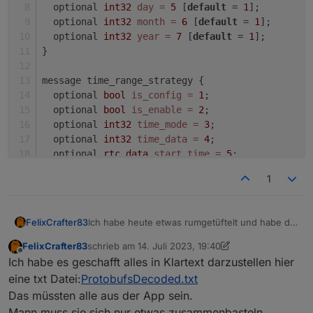
  optional 
int32
day
=
5
 [
default
 = 
1
];
  optional 
int32
month
=
6
 [
default
 = 
1
];
  optional 
int32
year
=
7
 [
default
 = 
1
];
}
message time_range_strategy {
  optional 
bool
is_config
=
1
;
  optional 
bool
is_enable
=
2
;
  optional 
int32
time_mode
=
3
;
  optional 
int32
time_data
=
4
;
  optional 
rtc_data
start_time
=
5
;
  optional 
rtc_data
stop_time
=
6
;
1
}
message plug_ack_message {
Ich habe heute etwas rumgetüftelt und habe die
FelixCrafter83
  optional 
int32
ack
=
1
;
Proto files in der App gefunden.
}
FelixCrafter83
schrieb am
14. Juli 2023, 19:40
nur sind die komisch codiert, ich habe dann
Hier mal das, was ich in der App gefunden
zuletzt editiert von FelixCrafter83
Offline
Ich habe es geschafft alles in Klartext darzustellen hier
chatgpt zur hilfe genommen, das mir dann es in
habe:
message plug_heartbeat_pack {
klartext ausgegeben hat.
eine txt Datei:
ProtobufsDecoded.txt
  optional 
int32
err_code
=
1
 [
default
 = 
1
];
Jetzt ist die Frage, ob jemand weiß, wie man
Das müssten alle aus der App sein.
  optional 
So sieht das dann in klartext aus:
int32
warn_code
=
2
 [
default
 = 
1
];
von der einen darstellung auf die klartext
Mann muss sie sich nur etwas zusammenbasteln.