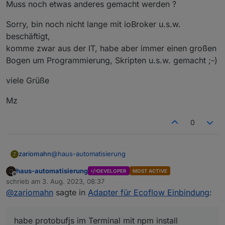
Muss noch etwas anderes gemacht werden ?
Sorry, bin noch nicht lange mit ioBroker u.s.w.
beschäftigt,
komme zwar aus der IT, habe aber immer einen großen
Bogen um Programmierung, Skripten u.s.w. gemacht ;-)
viele Grüße
Mz
0
@
haus-automatisierung
zariomahn
Z
haus-automatisierung
DEVELOPER
MOST ACTIVE
habe protobufjs im Terminal mit npm install
Offline
schrieb am
3. Aug. 2023, 08:37
protobufjs installiert.
zuletzt editiert von
@
zariomahn
sagte in
Adapter für Ecoflow Einbindung
:
Muss noch etwas anderes gemacht werden ?
Sorry, bin noch nicht lange mit ioBroker u.s.w.
beschäftigt,
komme zwar aus der IT, habe aber immer einen
viele Grüße
habe protobufjs im Terminal mit npm install
großen Bogen um Programmierung, Skripten u.s.w.