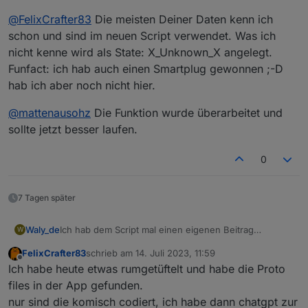
habt ihr die im code der app gefunden?
@
FelixCrafter83
Die meisten Deiner Daten kenn ich
könnte man für die steckdosen auch eine .proto
Vielen Dank
machen?
schon und sind im neuen Script verwendet. Was ich
nicht kenne wird als State: X_Unknown_X angelegt.
Funfact: ich hab auch einen Smartplug gewonnen ;-D
hab ich aber noch nicht hier.
@
mattenausohz
Die Funktion wurde überarbeitet und
sollte jetzt besser laufen.
0
7 Tagen später
Ich hab dem Script mal einen eigenen Beitrag
Waly_de
W
spendiert:
FelixCrafter83
schrieb am
14. Juli 2023, 11:59
https://forum.iobroker.net/topic/66743/ecoflow-
zuletzt editiert von
Offline
Ich habe heute etwas rumgetüftelt und habe die Proto
connector-script-zur-dynamischen-
leistungsanpassung
@
FelixCrafter83
Die meisten Deiner Daten kenn ich
files in der App gefunden.
schon und sind im neuen Script verwendet. Was ich
nur sind die komisch codiert, ich habe dann chatgpt zur