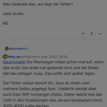
Was bedeutet das, wo liegt der Fehler?
javascript.
0
2023
-08-08 
10
:09:
00
.
237
warn
	at Object.<anon
viele Grüße
javascript.
0
MZ
2023
-08-08 
10
:09:
00
.
237
warn
	at CheckforReco
0
javascript.
0
2023
-08-08 
10
:09:
00
.
234
warn
	getState 
"0_user
Hi,
zariomahn
Z
Waly_de
schrieb am
8. Aug. 2023, 08:34
W
ich habe ja nur mein SHP eingestellt mit der
zuletzt editiert von
Offline
@
zariomahn
Die Warnungen treten schon mal auf, wenn
Seriennummer, da ich kein PowerStream habe um
zu sehen was ich auslesen kann.
Bekomme aber beim starten des Skripts diese
das script das erste mal gestartet wird und die States
Fehlermeldung.
alle neu anlegen muss. Das sollte sich später legen.
2023-08-08 10:10:13.659	error	Script scrip
Der Fehler weisst darauf hin, dass du einen oder
Was bedeutet das, wo liegt der Fehler?
2023-08-08 10:09:00.238	warn	at processTim
mehrere Deltas angelegt hast. Vielleicht sendet aber
viele Grüße
auch Dein SHP Unmengen Daten. Daher setzte mal das
javascript.0

2023-08-08 10:09:00.238	warn	at listOnTime
Limit in den Einstellungen des Javascriptadapters hoch.
MZ
3000-4000 sollte reichen.