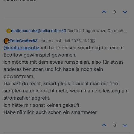
Und einen mit generellen infos?:
immer zwei verschiedene datensätze:
= 10W
0
Das wird immer angefragt bei
/app/<userid>/HW52ZDH4SF5J6396/thing/pro
mattenausohz
@
felixcrafter83
Darf ich fragen wozu Du noch
M
perty/get:
SmartPlugs brauchst wenn Du doch die "echte"
Das war bis jetzt immer derselbe datensatz
FelixCrafter83
schrieb am
4. Juli 2023, 11:21
Last live nutzen kannst?
zuletzt editiert von FelixCrafter83
7. Apr. 2023, 13:2
Offline
Das wird beim ein und ausschalten von der App
@
mattenausohz
ich habe diesen smartplug bei einem
auf
Ecoflow gewinnspiel gewonnen.
/app/<userid>/HW52ZDH4SF5J6396/thing/pro
ich möchte mit dem etwas rumspielen, also für etwas
perty/set gepublished:
AN:
AUS:
anderes benutzen und ich habe ja noch kein
powerstream.
Da hast du recht, smart plugs braucht man mit den
Wie seit ihr auf die .proto files gekommen?
scripten natürlich nicht mehr, wenn man die leistung am
habt ihr die im code der app gefunden?
stromzähler abgreift.
könnte man für die steckdosen auch eine .proto
Vielen Dank
Ich hätte mir sonst keinen gekauft.
machen?
Habe nämlich auch schon ein smartmeter
0