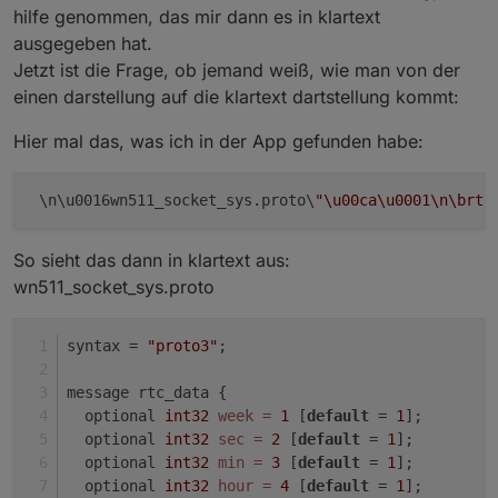
nicht kenne wird als State: X_Unknown_X angelegt.
@
mattenausohz
Die Funktion wurde überarbeitet und
hilfe genommen, das mir dann es in klartext
Funfact: ich hab auch einen Smartplug gewonnen ;-D
sollte jetzt besser laufen.
ausgegeben hat.
hab ich aber noch nicht hier.
Jetzt ist die Frage, ob jemand weiß, wie man von der
einen darstellung auf die klartext dartstellung kommt:
Hier mal das, was ich in der App gefunden habe:
 \n\u0016wn511_socket_sys.proto\
"\u00ca\u0001
\n
\brtc
So sieht das dann in klartext aus:
wn511_socket_sys.proto
syntax = 
"proto3"
;
message rtc_data {
  optional 
int32
week
=
1
 [
default
 = 
1
];
  optional 
int32
sec
=
2
 [
default
 = 
1
];
  optional 
int32
min
=
3
 [
default
 = 
1
];
  optional 
int32
hour
=
4
 [
default
 = 
1
];