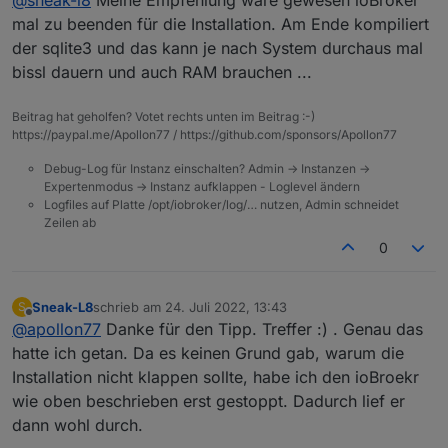
@
sneak-l8
Meine Empfehlung wäre gewesen ioBroker
Und jetzt läuft es...
mal zu beenden für die Installation. Am Ende kompiliert
der sqlite3 und das kann je nach System durchaus mal
bissl dauern und auch RAM brauchen ...
Beitrag hat geholfen? Votet rechts unten im Beitrag :-)
https://paypal.me/Apollon77 / https://github.com/sponsors/Apollon77
Debug-Log für Instanz einschalten? Admin -> Instanzen ->
Expertenmodus -> Instanz aufklappen - Loglevel ändern
Logfiles auf Platte /opt/iobroker/log/… nutzen, Admin schneidet
Zeilen ab
0
Sneak-L8
schrieb am
24. Juli 2022, 13:43
S
zuletzt editiert von
Offline
@
apollon77
Danke für den Tipp. Treffer :) . Genau das
hatte ich getan. Da es keinen Grund gab, warum die
Installation nicht klappen sollte, habe ich den ioBroekr
wie oben beschrieben erst gestoppt. Dadurch lief er
dann wohl durch.