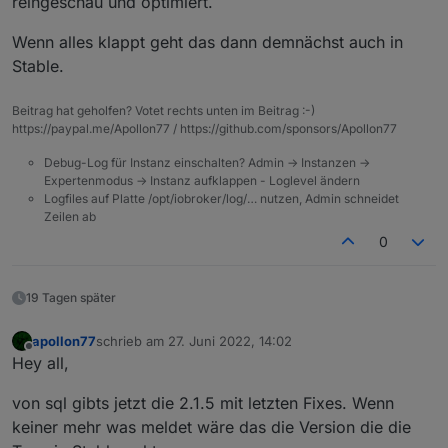
reingeschau und optimiert.
Wenn alles klappt geht das dann demnächst auch in
Stable.
Beitrag hat geholfen? Votet rechts unten im Beitrag :-)
https://paypal.me/Apollon77 / https://github.com/sponsors/Apollon77
Debug-Log für Instanz einschalten? Admin -> Instanzen ->
Expertenmodus -> Instanz aufklappen - Loglevel ändern
Logfiles auf Platte /opt/iobroker/log/… nutzen, Admin schneidet
Zeilen ab
0
19 Tagen später
apollon77
schrieb am
27. Juni 2022, 14:02
zuletzt editiert von
Offline
Hey all,
von sql gibts jetzt die 2.1.5 mit letzten Fixes. Wenn
keiner mehr was meldet wäre das die Version die die