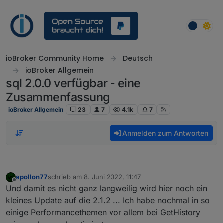
Weiter zum Inhalt
ioBroker Community Home
Deutsch
ioBroker Allgemein
sql 2.0.0 verfügbar - eine
Zusammenfassung
ioBroker Allgemein
23
7
4.1k
7
Anmelden zum Antworten
apollon77
schrieb am
8. Juni 2022, 11:47
zuletzt editiert von
Offline
Und damit es nicht ganz langweilig wird hier noch ein
kleines Update auf die 2.1.2 ... Ich habe nochmal in so
einige Performancethemen vor allem bei GetHistory