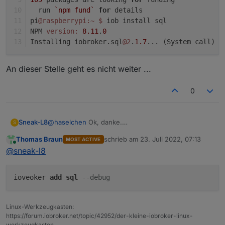
  run 
`npm fund`
for
 details
pi
@raspberrypi
:~
$ 
iob install sql
NPM 
version:
8.11
.
0
Installing iobroker.sql
@2
.
1.7
... (System call)
An dieser Stelle geht es nicht weiter ...
0
@
haselchen
Ok, danke.
Sneak-L8
S
Ich probiere es nun nochmal von der Konsole aus.
Thomas Braun
schrieb am
23. Juli 2022, 07:13
MOST ACTIVE
Aber bleibt dabei, die Installation läuft enfahcn icht
pi@raspberrypi:~ $ iob stop

zuletzt editiert von
Online
@
sneak-l8
an:
pi@raspberrypi:~ $ iob del sql

An dieser Stelle geht es nicht weiter ...
Delete adapter "sql"

host.raspberrypi object sql deleted

ioveoker
add
sql
--debug
host.raspberrypi object sql.admin deleted

removed 182 packages, and changed 2 packages
Linux-Werkzeugkasten:
https://forum.iobroker.net/topic/42952/der-kleine-iobroker-linux-
105 packages are looking for funding

werkzeugkasten