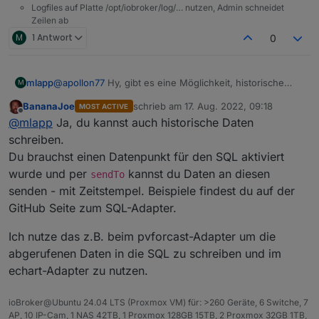
Zeitbereiche von mehr als 24 gewählt hat und
Logfiles auf Platte /opt/iobroker/log/… nutzen, Admin schneidet
mehr als 500 Werte in dem Zeitraum geloggt
Zeilen ab
wurden.
M
1 Antwort
0
Da das schreiben von Debug Logs vor allem bei
schwächeren Systemen ziemlich auf die
performance drückt und auch ein Debug Log
mlapp
@
apollon77
Hy, gibt es eine Möglichkeit, historische
M
immer sehr unübersichtlich wurde, weil alles
Werte (die nicht aus ioBroker stammen) im
BananaJoe
schrieb am
17. Aug. 2022, 09:18
MOST ACTIVE
oder nichts geloggt wurde, kann nun
entsprechenden Format in die Datentabellen der
zuletzt editiert von
Offline
@
mlapp
Ja, du kannst auch historische Daten
zusätzliches Debug pro Datenpunkt aktiviert
ioBroker Datenbank zu schreiben um diese dann mit
werden! Dies wird aber nur dann ausgegeben
Flot zu nutzen? Ich würde mir gerne Charts meiner PV-
schreiben.
wenn der Loglevel der Instanz auch auch
Anlage konsolidiert auf Tage, Monate und Jahre
Du brauchst einen Datenpunkt für den SQL aktiviert
Debug steht.
graphisch anzeigen lassen.
wurde und per
kannst du Daten an diesen
sendTo
Die Daten im entsprechenden Format kann ich
Die Aufbewahrungszeit kann nun neben den
senden - mit Zeitstempel. Beispiele findest du auf der
problemlos in die Tabellen einfügen, nur Flot nutzt diese
vorgeschlagenen zeiträumen auch selbst in
Daten einfach nicht.
GitHub Seite zum SQL-Adapter.
tagen definiert werden (Custom)
Ich hab mir dazu z.B. auch schon einen Datenpunkt
angelegt und im Admin zum speichern eingestellt. Werte
Ich nutze das z.B. beim pvforcast-Adapter um die
Die 1.x des Adapters hat Probleme mit der
die ich nach der Erstellung in die DB speichere werden
abgerufenen Daten in die SQL zu schreiben und im
MySQL8, welche jetzt behoben sein sollten.
angezeigt. Daten davor leider nicht. Gibt es dafür eine
echart-Adapter zu nutzen.
Lösung außer Grafana zu verwenden?
Der SSL-Connection Support hat jetzt die
Option bekommen Zertifikatsfehler durch
ioBroker@Ubuntu 24.04 LTS (Proxmox VM) für: >260 Geräte, 6 Switche, 7
selbstsignierte Zertifikate zu ignorieren und
AP, 10 IP-Cam, 1 NAS 42TB, 1 Proxmox 128GB 15TB, 2 Proxmox 32GB 1TB,
generell wurde Datenbankübergreifend der SSL