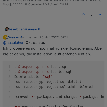
AVM 3000 Repeater & Homematic & HUE & Osram & Xiaomi, NPM 10.9.7,
Nodejs 22.22.2 ,JS Controller 7.0.7 ,Admin 7.8.24
0
@
sneak-l8
haselchen
Sneak-L8
schrieb am
23. Juli 2022, 07:11
S
Wenn er gelöscht wäre würdest du kein Upgrade
zuletzt editiert von
Offline
@
haselchen
Ok, danke.
machen.
Sieht man auch an der Version 0.0.0
Ich probiere es nun nochmal von der Konsole aus. Aber
Da musste vermutlich nochmal Hand anlegen .
bleibt dabei, die Installation läuft enfahcn icht an:
pi
@raspberrypi
:~
$ 
iob stop
pi
@raspberrypi
:~
$ 
iob del sql
Delete adapter 
"sql"
host.raspberrypi object sql deleted
host.raspberrypi object sql.admin deleted
removed 
182
 packages, 
and
 changed 
2
 packages 
in
 
105
 packages are looking 
for
 funding