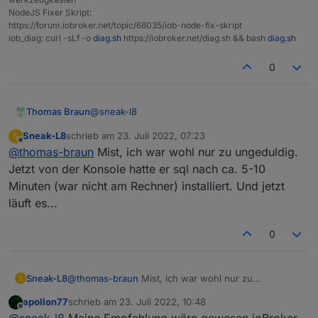
  run `npm fund` for details

NodeJS Fixer Skript:
pi@raspberrypi:~ $ iob install sql

https://forum.iobroker.net/topic/68035/iob-node-fix-skript
NPM version: 8.11.0

iob_diag: curl -sLf -o
diag.sh
https://iobroker.net/diag.sh && bash
diag.sh
0
@
sneak-l8
Thomas Braun
Sneak-L8
schrieb am
23. Juli 2022, 07:23
S
zuletzt editiert von
Offline
@
thomas-braun
Mist, ich war wohl nur zu ungeduldig.
Jetzt von der Konsole hatte er sql nach ca. 5-10
Minuten (war nicht am Rechner) installiert. Und jetzt
läuft es...
0
Sneak-L8
@
thomas-braun
Mist, ich war wohl nur zu
S
ungeduldig. Jetzt von der Konsole hatte er sql nach
apollon77
schrieb am
23. Juli 2022, 10:48
ca. 5-10 Minuten (war nicht am Rechner) installiert.
zuletzt editiert von
Offline