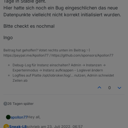
Tage in Stable geht.
Hier hatte sich noch ein Bug eingeschlichen das neue
Datenpunkte vielleicht nicht korrekt initialisiert wurden.
Bitte checkt es nochmal
Ingo
Beitrag hat geholfen? Votet rechts unten im Beitrag :-)
https://paypal.me/Apollon77 / https://github.com/sponsors/Apollon77
Debug-Log für Instanz einschalten? Admin -> Instanzen ->
Expertenmodus -> Instanz aufklappen - Loglevel ändern
Logfiles auf Platte /opt/iobroker/log/… nutzen, Admin schneidet
Zeilen ab
0
26 Tagen später
Hey all,
apollon77
Sneak-L8
schrieb am
23. Juli 2022, 06:57
S
von sql gibts jetzt die 2.1.5 mit letzten Fixes. Wenn