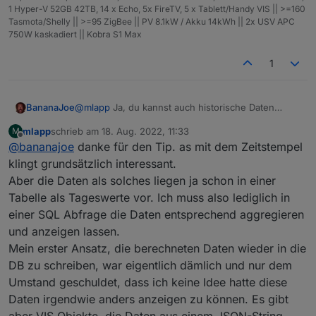
1 Hyper-V 52GB 42TB, 14 x Echo, 5x FireTV, 5 x Tablett/Handy VIS || >=160
Support geprüft und aktualisiert.
Tasmota/Shelly || >=95 ZigBee || PV 8.1kW / Akku 14kWh || 2x USV APC
750W kaskadiert || Kobra S1 Max
1
@
mlapp
Ja, du kannst auch historische Daten
BananaJoe
schreiben.
mlapp
schrieb am
18. Aug. 2022, 11:33
M
Du brauchst einen Datenpunkt für den SQL aktiviert
Ich nutze das z.B. beim pvforcast-Adapter um die
zuletzt editiert von
Offline
@
bananajoe
danke für den Tip. as mit dem Zeitstempel
wurde und per
sendTo
kannst du Daten an diesen
abgerufenen Daten in die SQL zu schreiben und im
senden - mit Zeitstempel. Beispiele findest du auf
echart-Adapter zu nutzen.
klingt grundsätzlich interessant.
der GitHub Seite zum SQL-Adapter.
Aber die Daten als solches liegen ja schon in einer
Tabelle als Tageswerte vor. Ich muss also lediglich in
einer SQL Abfrage die Daten entsprechend aggregieren
und anzeigen lassen.
Mein erster Ansatz, die berechneten Daten wieder in die
DB zu schreiben, war eigentlich dämlich und nur dem
Umstand geschuldet, dass ich keine Idee hatte diese
Daten irgendwie anders anzeigen zu können. Es gibt