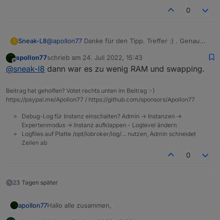
0
Sneak-L8
@
apollon77
Danke für den Tipp. Treffer :) . Genau
S
das hatte ich getan. Da es keinen Grund gab, warum
apollon77
schrieb am
24. Juli 2022, 15:43
die Installation nicht klappen sollte, habe ich den
zuletzt editiert von
Offline
@
sneak-l8
dann war es zu wenig RAM und swapping.
ioBroekr wie oben beschrieben erst gestoppt.
Dadurch lief er dann wohl durch.
Beitrag hat geholfen? Votet rechts unten im Beitrag :-)
https://paypal.me/Apollon77 / https://github.com/sponsors/Apollon77
Debug-Log für Instanz einschalten? Admin -> Instanzen ->
Expertenmodus -> Instanz aufklappen - Loglevel ändern
Logfiles auf Platte /opt/iobroker/log/… nutzen, Admin schneidet
Zeilen ab
0
23 Tagen später
Hallo alle zusammen,
apollon77