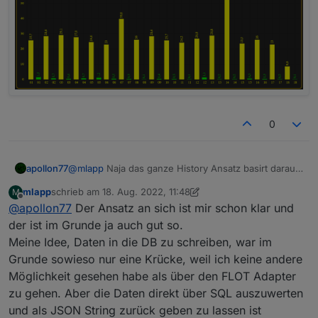
0
apollon77
@
mlapp
Naja das ganze History Ansatz basirt darauf
das der Adapterdas zu States und so zuordnen kann
mlapp
schrieb am
18. Aug. 2022, 11:48
M
und weiß wie die Daten strukturiert und gespeichert
zuletzt editiert von mlapp
Offline
@
apollon77
Der Ansatz an sich ist mir schon klar und
sind. Wenn du irgendwo selbst Dinge in die DB
schreibst dann ist die "getHistory" Funktion und
der ist im Grunde ja auch gut so.
damit die History Adapter raus und ja dann bleibt Dir
Meine Idee, Daten in die DB zu schreiben, war im
nur Grafana ... oder machst es so wie beschrieben.
Grunde sowieso nur eine Krücke, weil ich keine andere
Kann ja sein das Du die Werte selbst aggrgierst ...
Möglichkeit gesehen habe als über den FLOT Adapter
aber warum nicht in passenden States in die DB
schreiben "lassen" ... dann haste wieder alles
zu gehen. Aber die Daten direkt über SQL auszuwerten
und als JSON String zurück geben zu lassen ist