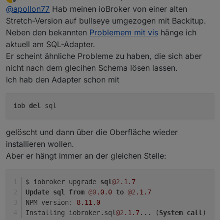
zuletzt editiert von
Offline
@
apollon77
Hab meinen ioBroker von einer alten
keiner mehr was meldet wäre das die Version die die
Tage in Stable geht.
Bitte checkt es nochmal
Stretch-Version auf bullseye umgezogen mit Backitup.
Hier hatte sich noch ein Bug eingeschlichen das
Neben den bekannten
Problemem mit vis
hänge ich
neue Datenpunkte vielleicht nicht korrekt initialisiert
Ingo
aktuell am SQL-Adapter.
wurden.
Er scheint ähnliche Probleme zu haben, die sich aber
nicht nach dem glecihen Schema lösen lassen.
Ich hab den Adapter schon mit
iob
del
sql
gelöscht und dann über die Oberfläche wieder
installieren wollen.
Aber er hängt immer an der gleichen Stelle:
$ iobroker upgrade 
sql
@2
.1
.7
Update
sql
from
@0
.0
.0
to
@2
.1
.7
NPM version: 
8.11
.0
Installing iobroker.sql
@2
.1
.7
... (
System
call
)