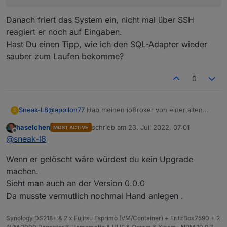
Danach friert das System ein, nicht mal über SSH
reagiert er noch auf Eingaben.
Hast Du einen Tipp, wie ich den SQL-Adapter wieder
sauber zum Laufen bekomme?
0
@
apollon77
Hab meinen ioBroker von einer alten
Sneak-L8
S
Stretch-Version auf bullseye umgezogen mit
haselchen
schrieb am
23. Juli 2022, 07:01
MOST ACTIVE
Backitup.
zuletzt editiert von
Offline
@
sneak-l8
Neben den bekannten
Problemem mit vis
hänge ich
gelöscht und dann über die Oberfläche wieder
aktuell am SQL-Adapter.
installieren wollen.
Wenn er gelöscht wäre würdest du kein Upgrade
Er scheint ähnliche Probleme zu haben, die sich aber
Aber er hängt immer an der gleichen Stelle:
$ iobroker upgrade sql@2.1.7

nicht nach dem glecihen Schema lösen lassen.
machen.
Update sql from @0.0.0 to @2.1.7

Ich hab den Adapter schon mit
Sieht man auch an der Version 0.0.0
Danach friert das System ein, nicht mal über SSH
NPM version: 8.11.0

reagiert er noch auf Eingaben.
Da musste vermutlich nochmal Hand anlegen .
Hast Du einen Tipp, wie ich den SQL-Adapter wieder
sauber zum Laufen bekomme?
Synology DS218+ & 2 x Fujitsu Esprimo (VM/Container) + FritzBox7590 + 2