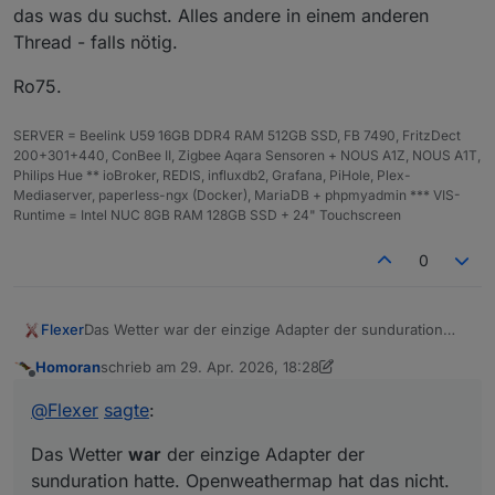
}
das was du suchst. Alles andere in einem anderen
Thread - falls nötig.
getSunshineDuration
(
51.18
, 
14.42
);
Ro75.
SERVER = Beelink U59 16GB DDR4 RAM 512GB SSD, FB 7490, FritzDect
200+301+440, ConBee II, Zigbee Aqara Sensoren + NOUS A1Z, NOUS A1T,
Philips Hue ** ioBroker, REDIS, influxdb2, Grafana, PiHole, Plex-
Mediaserver, paperless-ngx (Docker), MariaDB + phpmyadmin *** VIS-
Runtime = Intel NUC 8GB RAM 128GB SSD + 24" Touchscreen
0
Flexer
Das Wetter war der einzige Adapter der sunduration
hatte. Openweathermap hat das nicht.
Homoran
schrieb am
29. Apr. 2026, 18:28
zuletzt editiert von Homoran
Offline
@
Flexer
sagte
:
Das Wetter
war
der einzige Adapter der
sunduration hatte. Openweathermap hat das nicht.