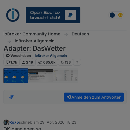
Weiter zum Inhalt
ioBroker Community Home
Deutsch
ioBroker Allgemein
Adapter: DasWetter
Verschoben
ioBroker Allgemein
1.7k
249
685.6k
133
Anmelden zum Antworten
Ro75
schrieb am
29. Apr. 2026, 18:23
zuletzt editiert von
Offline
OK dann eben so