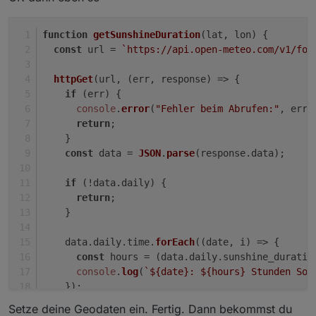
function
getSunshineDuration
(
lat, lon
) {
const
 url = 
`https://api.open-meteo.com/v1/for
httpGet
(url, 
(
err, response
) =>
 {
if
 (err) {
console
.
error
(
"Fehler beim Abrufen:"
, err)
return
;
    }
const
 data = 
JSON
.
parse
(response.
data
);
if
 (!data.
daily
) {
return
;
    }
    data.
daily
.
time
.
forEach
(
(
date, i
) =>
 {
const
 hours = (data.
daily
.
sunshine_duratio
console
.
log
(
`
${date}
: 
${hours}
 Stunden Son
    });
  });
Setze deine Geodaten ein. Fertig. Dann bekommst du