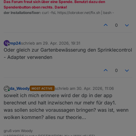
Das Forum freut sich über eine Spende. Benutzt dazu den
Spendenbutton oben rechts. Danke!
der Installationsfixer:
curl -fsL https://iobroker.net/fix.sh | bash -
0
mp24
schrieb am
29. Apr. 2026, 19:31
M
zuletzt editiert von
Offline
Oder gleich zur Gartenbewässerung den Sprinklecontrol
- Adapter verwenden
0
da_Woody
schrieb am
30. Apr. 2026, 11:06
MOST ACTIVE
zuletzt editiert von
Online
soweit ich mich erinnere wird der dp in der app
berechnet und halt inzwischen nur mehr für day1.
was sollen solche voraussagen bringen? was ist, wenn
wolken kommen? alles nur theorie...
gruß vom Woody