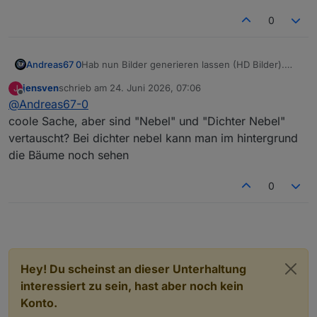
0
Andreas67 0
Hab nun Bilder generieren lassen (HD Bilder).
Falls jemand Lust (viel Zeit ;) ) hat kann man
jensven
schrieb am
24. Juni 2026, 07:06
J
daraus sicher schöne einzelne HD Bilder
zuletzt editiert von
Offline
@
Andreas67-0
erstellen. Dann ist das Set mit 41 Bilder voll
coole Sache, aber sind "Nebel" und "Dichter Nebel"
vertauscht? Bei dichter nebel kann man im hintergrund
die Bäume noch sehen
0
Hey! Du scheinst an dieser Unterhaltung
interessiert zu sein, hast aber noch kein
Konto.