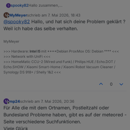
spooky82
Hallo zusammen,
S
Leider komme ich mit dem neuen Adapter nicht
MyMeyer
schrieb am
7. Mai 2026, 18:43
M
zurecht, denn meine Location wird nicht gefunden.
zuletzt editiert von
Offline
@
spooky82
Hallo, und hat sich deine Problem geklärt ?
Was mache ich falsch?
Weil ich habe das selbe verhalten.
MyMeyer
>>> Hardware:
Intel I5
mit ****Debian ProxMox OS: Debian **** <<<
>>> Network with UniFi <<<
>>> HomeMatic CCU-2 (Wired und Funk) / Philips HUE / Echo.DOT /
Echo.SHOW / Xiaomi Smart-Home / Xiaomi Robot Vacuum Cleaner /
Synology DS 918+ / Shelly 1&2 <<<
0
mp24
schrieb am
7. Mai 2026, 20:36
M
zuletzt editiert von
Offline
Für Alle die mit dem Ortnamen, Postleitzahl oder
Bundesland Probleme haben, gibt es auf der meteored -
Seite verschiedene Suchfunktionen.
Viele Glück