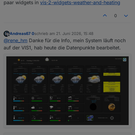
Hatte so eine ähnliche wie Siggi
paar widgets in
vis-2-widgets-weather-and-heating
https://forum.iobroker.net/topic/20675/projekt-
wetterview-von-sigi234
0
Andreas67 0
schrieb am
21. Juni 2026, 15:48
zuletzt editiert von
Offline
@
rene_hm
Danke für die Info, mein System läuft noch
auf der VIS1, hab heute die Datenpunkte bearbeitet.