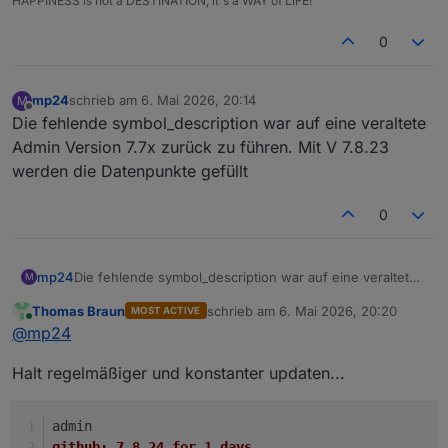
HAPPINESS is not a DESTINATION, it's a WAY of LIFE!
0
mp24
schrieb am
6. Mai 2026, 20:14
M
zuletzt editiert von
Offline
Die fehlende symbol_description war auf eine veraltete
Admin Version 7.7x zurück zu führen. Mit V 7.8.23
werden die Datenpunkte gefüllt
0
mp24
Die fehlende symbol_description war auf eine veraltete
M
Admin Version 7.7x zurück zu führen. Mit V 7.8.23
Thomas Braun
schrieb am
6. Mai 2026, 20:20
MOST ACTIVE
werden die Datenpunkte gefüllt
zuletzt editiert von
Online
@
mp24
Halt regelmäßiger und konstanter updaten...
admin
github:	7.8.24 for 1 days