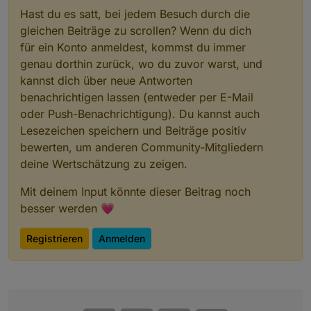
Hast du es satt, bei jedem Besuch durch die
gleichen Beiträge zu scrollen? Wenn du dich
für ein Konto anmeldest, kommst du immer
genau dorthin zurück, wo du zuvor warst, und
kannst dich über neue Antworten
benachrichtigen lassen (entweder per E-Mail
oder Push-Benachrichtigung). Du kannst auch
Lesezeichen speichern und Beiträge positiv
bewerten, um anderen Community-Mitgliedern
deine Wertschätzung zu zeigen.
Hab leider aktuell nicht die Zeit dafür.
01 Klarer Himmel mit strahlender Sonne 02 Hohe
Mit deinem Input könnte dieser Beitrag noch
Schleierwolken mit sichtbarer Sonne 03
Aufgelockerte Bewölkung mit Sonne 04 Teilweise
besser werden 💗
bewölkt mit Sonne 05 Komplett bedeckt 06
Staubdunst mit sichtbarer Sonne 07 Staubdunst
Registrieren
Anmelden
bei bedecktem Himmel 08 Nebel 09 Dichter Nebel
10 Trockengewitter mit Sonne 11 Trockengewitter
ohne Sonne 12 Leichter Regen mit Sonne 13
Leichter Regen ohne Sonne 14 Mäßiger Regen mit
Sonne 15 Mäßiger Regen ohne Sonne 16 Staub
und Regen mit Sonne 17 Staub und Regen ohne