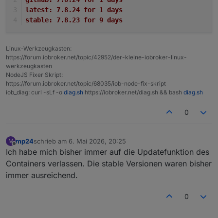
latest:	7.8.24 for 1 days
stable:	7.8.23 for 9 days
Linux-Werkzeugkasten:
https://forum.iobroker.net/topic/42952/der-kleine-iobroker-linux-
werkzeugkasten
NodeJS Fixer Skript:
https://forum.iobroker.net/topic/68035/iob-node-fix-skript
iob_diag: curl -sLf -o
diag.sh
https://iobroker.net/diag.sh && bash
diag.sh
0
mp24
schrieb am
6. Mai 2026, 20:25
M
zuletzt editiert von
Offline
Ich habe mich bisher immer auf die Updatefunktion des
Containers verlassen. Die stable Versionen waren bisher
immer ausreichend.
0