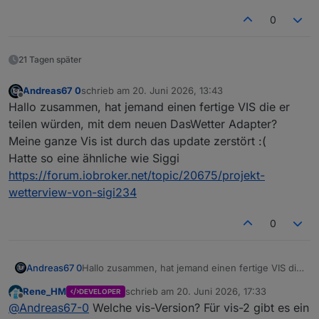
0
21 Tagen später
Andreas67 0
schrieb am
20. Juni 2026, 13:43
zuletzt editiert von
Offline
Hallo zusammen, hat jemand einen fertige VIS die er
teilen würden, mit dem neuen DasWetter Adapter?
Meine ganze Vis ist durch das update zerstört :(
Hatte so eine ähnliche wie Siggi
https://forum.iobroker.net/topic/20675/projekt-
wetterview-von-sigi234
0
Andreas67 0
Hallo zusammen, hat jemand einen fertige VIS die
er teilen würden, mit dem neuen DasWetter
Rene_HM
schrieb am
20. Juni 2026, 17:33
DEVELOPER
Adapter?
zuletzt editiert von
Offline
@
Andreas67-0
Welche vis-Version? Für vis-2 gibt es ein
Meine ganze Vis ist durch das update zerstört :(