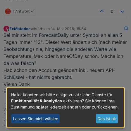
T
1 Antwort
0
ExMatador
schrieb am
14. Mai 2026, 18:34
E
zuletzt editiert von
Offline
Bei mir steht im ForecastDaily unter Symbol an allen 5
Tagen immer "12". Dieser Wert ändert sich (nach meiner
Beobachtung) nie, hingegen die anderen Werte wie
Temperature_Max oder NameOfDay schon. Mache ich
da was falsch?
Hab schon den Account geändert inkl. neuem API-
Schlüssel - hat nichts gebracht.
Vielen Dank
ExMatador
Hallo! Könnten wir bitte einige zusätzliche Dienste für
Funktionalität & Analytics
aktivieren? Sie können Ihre
Intel(R) Core(TM) i7 | 32GB | 1TB SSD
Zustimmung später jederzeit ändern oder zurückziehen.
Virtualization: wsl2 | Ubuntu 22.04 | Docker
ESPeasy | ESP8266 | ESP32 | ESP32CAM
Lassen Sie mich wählen
Das ist ok
Zigbee | Coral | Lupus XT2 | Ender 3 S1 Pro
Frigate | Influx | Grafana | GPX-Tracking | usw.