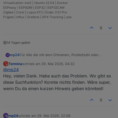
Virtualization: wsl2 | Ubuntu 22.04 | Docker
ESPeasy | ESP8266 | ESP32 | ESP32CAM
Zigbee | Coral | Lupus XT2 | Ender 3 S1 Pro
Frigate | Influx | Grafana | GPX-Tracking | usw.
0
14 Tagen später
mp24
Für Alle die mit dem Ortnamen, Postleitzahl oder
M
Bundesland Probleme haben, gibt es auf der meteored -
Termina
schrieb am
29. Mai 2026, 04:32
T
Seite verschiedene Suchfunktionen.
zuletzt editiert von
Offline
@
mp24
Viele Glück
Hey, vielen Dank. Habe auch das Problem. Wo gibt es
diese Suchfunktion? Konnte nichts finden. Wäre super,
wenn Du da einen kurzen Hinweis geben könntest!
0
mp24
schrieb am
29. Mai 2026, 22:08
M
zuletzt editiert von