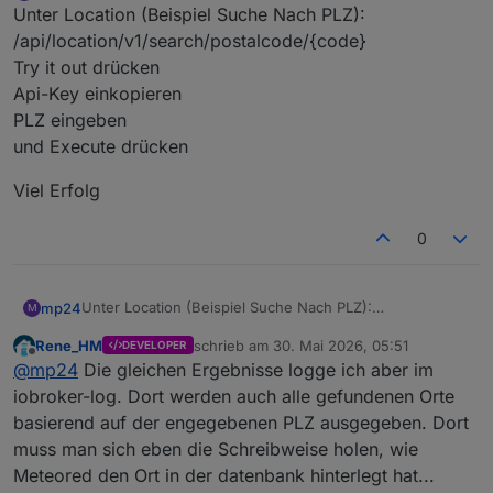
Offline
Unter Location (Beispiel Suche Nach PLZ):
/api/location/v1/search/postalcode/{code}
Try it out drücken
Api-Key einkopieren
PLZ eingeben
und Execute drücken
Viel Erfolg
0
Unter Location (Beispiel Suche Nach PLZ):
mp24
M
/api/location/v1/search/postalcode/{code}
Rene_HM
schrieb am
30. Mai 2026, 05:51
DEVELOPER
Try it out drücken
Viel Erfolg
zuletzt editiert von
Offline
@
mp24
Die gleichen Ergebnisse logge ich aber im
Api-Key einkopieren
PLZ eingeben
iobroker-log. Dort werden auch alle gefundenen Orte
und Execute drücken
basierend auf der engegebenen PLZ ausgegeben. Dort
muss man sich eben die Schreibweise holen, wie
Meteored den Ort in der datenbank hinterlegt hat...