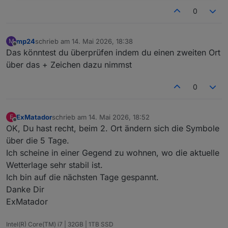
0
mp24
schrieb am
14. Mai 2026, 18:38
M
zuletzt editiert von
Offline
Das könntest du überprüfen indem du einen zweiten Ort
über das + Zeichen dazu nimmst
0
ExMatador
schrieb am
14. Mai 2026, 18:52
E
zuletzt editiert von
Offline
OK, Du hast recht, beim 2. Ort ändern sich die Symbole
über die 5 Tage.
Ich scheine in einer Gegend zu wohnen, wo die aktuelle
Wetterlage sehr stabil ist.
Ich bin auf die nächsten Tage gespannt.
Danke Dir
ExMatador
Intel(R) Core(TM) i7 | 32GB | 1TB SSD