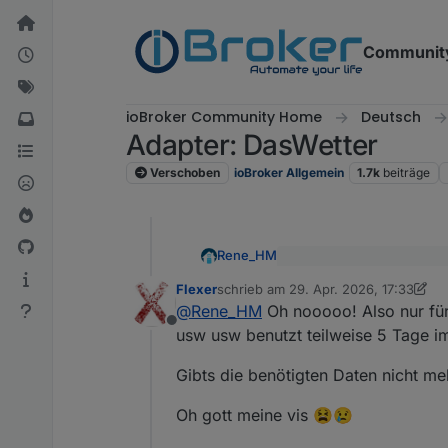
Weiter zum Inhalt
Communit
ioBroker Community Home
Deutsch
Adapter: DasWetter
Verschoben
ioBroker Allgemein
1.7k
beiträge
Rene_HM
@
Flexer
sagte
:
Flexer
schrieb am
29. Apr. 2026, 17:33
zuletzt editiert von Flexer
Eine kurze Suche ohne KI br
auch auf Gefahr hin, das
@
Rene_HM
Oh nooooo! Also nur für
ist nur der Datenpunkt b
Offline
usw usw benutzt teilweise 5 Tage im 
https://forum.iobroker.net
Gibt es Day1-5 nicht meh
Gibts die benötigten Daten nicht me
oder im github
Oh gott meine vis 😫😢
https://github.com/rg-engi