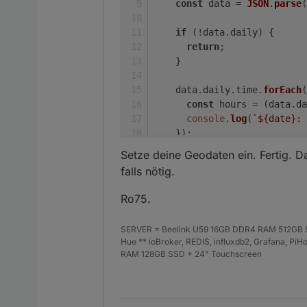
const
 data = 
JSON
.
parse
(
if
 (!data.
daily
) {
return
;
    }
    data.
daily
.
time
.
forEach
(
const
 hours = (data.
da
console
.
log
(
`
${date}
: 
    });
  });
Setze deine Geodaten ein. Fertig. 
}
falls nötig.
getSunshineDuration
(
51.18
, 
1
Ro75.
SERVER = Beelink U59 16GB DDR4 RAM 512GB SS
Hue ** ioBroker, REDIS, influxdb2, Grafana, P
RAM 128GB SSD + 24" Touchscreen