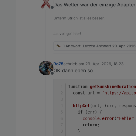
zuletzt editiert von
Das Wetter war der einzige Adapter
Offline
Unterm Strich ist alles besser.
Ja, voll geil hier!
1 Antwort
Letzte Antwort
29. Apr. 2026,
Ro75
schrieb am
29. Apr. 2026, 18:23
zuletzt editiert von
OK dann eben so
Offline
function
getSunshineDuration
const
 url = 
`https://api.o
httpGet
(url, 
(
err, respons
if
 (err) {
console
.
error
(
"Fehler 
return
;
    }