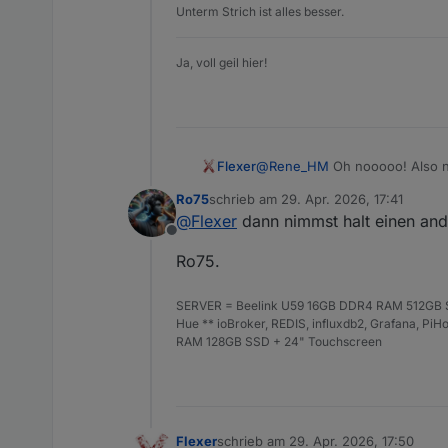
Unterm Strich ist alles besser.
Was heisst " Debug ist sau
"CalculateSunshineDuration
Ja, voll geil hier!
@
Rene_HM
Oh nooooo! Also n
Flexer
benutzt teilweise 5 Tage im vor
Ro75
schrieb am
29. Apr. 2026, 17:41
Gibts die benötigten Daten ni
zuletzt editiert von
@
Flexer
dann nimmst halt einen and
Offline
Oh gott meine vis 😫😢
Ro75.
SERVER = Beelink U59 16GB DDR4 RAM 512GB SS
Hue ** ioBroker, REDIS, influxdb2, Grafana, P
RAM 128GB SSD + 24" Touchscreen
Flexer
schrieb am
29. Apr. 2026, 17:50