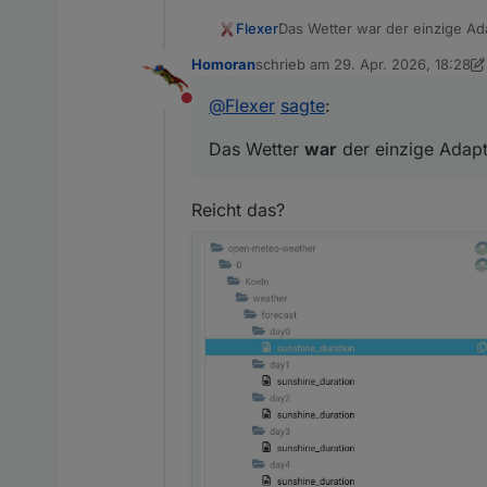
Flexer
Das Wetter war der einzige Ad
Homoran
schrieb am
29. Apr. 2026, 18:28
zuletzt editiert von Homoran
@
Flexer
sagte
:
Nicht stören
Das Wetter
war
der einzige Adapt
Reicht das?