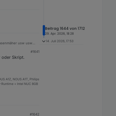
muss irgendwas mit
Beitrag 1644 von 1712
29. Apr. 2026, 18:28
14. Juli 2026, 17:53
 Rasenmäher usw usw
#1641
 oder Skript.
US A1Z, NOUS A1T, Philips
S-Runtime = Intel NUC 8GB
#1642