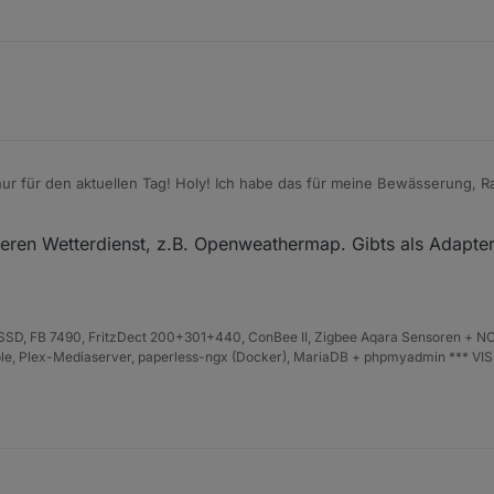
ber"? wird da geloggt, dass sunshine duration berechnet wird? Im log 
" auftauchen...
ur für den aktuellen Tag! Holy! Ich habe das für meine Bewässerung,
aus. Ich glaub ich kann jetzt alles erstmal deaktivieren. Mist!
cht mehr durch die API für die Berechnung?
eren Wetterdienst, z.B. Openweathermap. Gibts als Adapter
D, FB 7490, FritzDect 200+301+440, ConBee II, Zigbee Aqara Sensoren + NO
iHole, Plex-Mediaserver, paperless-ngx (Docker), MariaDB + phpmyadmin *** VI