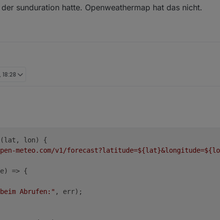
 der sunduration hatte. Openweathermap hat das nicht.
 18:28
(
lat, lon
) {
pen-meteo.com/v1/forecast?latitude=
${lat}
&longitude=
${lo
e
) =>
 {
beim Abrufen:"
, err);