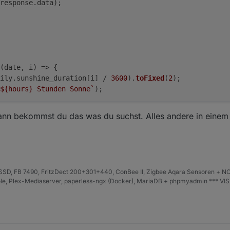
response.
data
);
(
date, i
) =>
 {
ily
.
sunshine_duration
[i] / 
3600
).
toFixed
(
2
);
${hours}
 Stunden Sonne`
);
Dann bekommst du das was du suchst. Alles andere in einem
4.42
);
D, FB 7490, FritzDect 200+301+440, ConBee II, Zigbee Aqara Sensoren + NO
iHole, Plex-Mediaserver, paperless-ngx (Docker), MariaDB + phpmyadmin *** VI