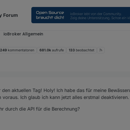
y Forum
ioBroker Allgemein
249
kommentatoren
681.0k
aufrufe
133
beobachtet
ingt dich sofort zur Erklärung:
s die Frage schon mal gestellt wurde (sorry), aber nochmal das Thema 
 den aktuellen Tag! Holy! Ich habe das für meine Bewässe
ei Day1 einmal enthalten.
voraus. Ich glaub ich kann jetzt alles erstmal deaktivieren.
/topic/5347/adapter-daswetter/1517
r? Das wäre für mich persönlich eine Katastrophe
hr durch die API für die Berechnung?
neering/ioBroker.daswetter/issues/476