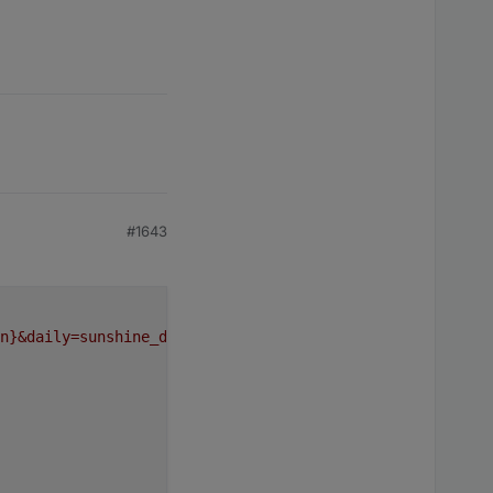
#1643
n}
&daily=sunshine_duration&timezone=auto`
;