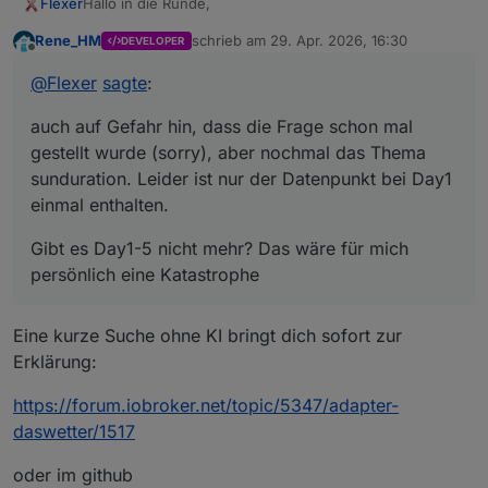
Hallo in die Runde,
Flexer
Rene_HM
schrieb am
29. Apr. 2026, 16:30
DEVELOPER
auch auf Gefahr hin, dass die Frage schon mal gestellt
zuletzt editiert von
Offline
wurde (sorry), aber nochmal das Thema sunduration.
@
Flexer
sagte
:
Leider ist nur der Datenpunkt bei Day1 einmal enthalten.
Gibt es Day1-5 nicht mehr? Das wäre für mich
persönlich eine Katastrophe
auch auf Gefahr hin, dass die Frage schon mal
Zusätzlich steht bei mir auch nur null im DP. Log auf
Debug ist sauber. Location ist erkannt.
gestellt wurde (sorry), aber nochmal das Thema
Viele liebe Grüße
sunduration. Leider ist nur der Datenpunkt bei Day1
einmal enthalten.
Gibt es Day1-5 nicht mehr? Das wäre für mich
persönlich eine Katastrophe
Eine kurze Suche ohne KI bringt dich sofort zur
Erklärung:
https://forum.iobroker.net/topic/5347/adapter-
daswetter/1517
oder im github