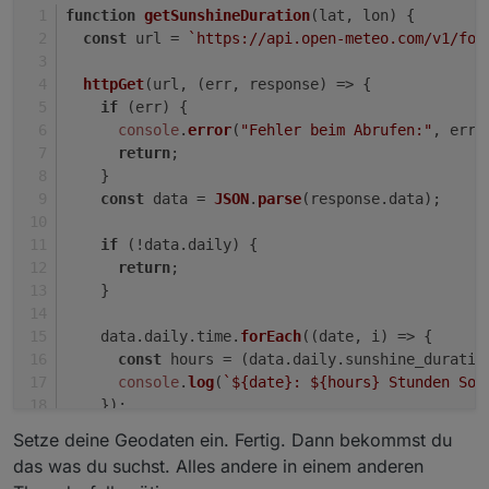
function
getSunshineDuration
(
lat, lon
) {
const
 url = 
`https://api.open-meteo.com/v1/for
httpGet
(url, 
(
err, response
) =>
 {
if
 (err) {
console
.
error
(
"Fehler beim Abrufen:"
, err)
return
;
    }
const
 data = 
JSON
.
parse
(response.
data
);
if
 (!data.
daily
) {
return
;
    }
    data.
daily
.
time
.
forEach
(
(
date, i
) =>
 {
const
 hours = (data.
daily
.
sunshine_duratio
console
.
log
(
`
${date}
: 
${hours}
 Stunden Son
    });
  });
Setze deine Geodaten ein. Fertig. Dann bekommst du
}
das was du suchst. Alles andere in einem anderen