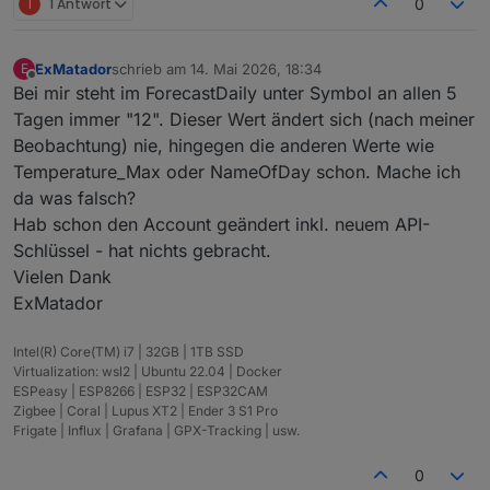
T
1 Antwort
0
ExMatador
schrieb am
14. Mai 2026, 18:34
E
zuletzt editiert von
Offline
Bei mir steht im ForecastDaily unter Symbol an allen 5
Tagen immer "12". Dieser Wert ändert sich (nach meiner
Beobachtung) nie, hingegen die anderen Werte wie
Temperature_Max oder NameOfDay schon. Mache ich
da was falsch?
Hab schon den Account geändert inkl. neuem API-
Schlüssel - hat nichts gebracht.
Vielen Dank
ExMatador
Intel(R) Core(TM) i7 | 32GB | 1TB SSD
Virtualization: wsl2 | Ubuntu 22.04 | Docker
ESPeasy | ESP8266 | ESP32 | ESP32CAM
Zigbee | Coral | Lupus XT2 | Ender 3 S1 Pro
Frigate | Influx | Grafana | GPX-Tracking | usw.
0