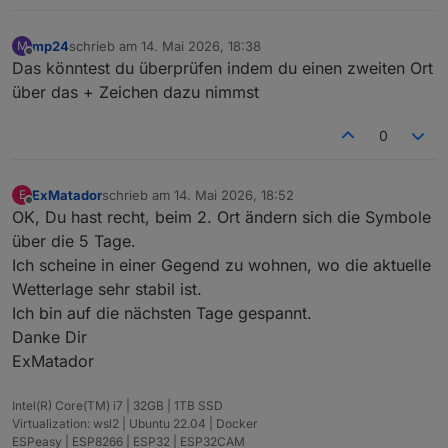
mp24
schrieb am
14. Mai 2026, 18:38
M
zuletzt editiert von
Offline
Das könntest du überprüfen indem du einen zweiten Ort
über das + Zeichen dazu nimmst
0
ExMatador
schrieb am
14. Mai 2026, 18:52
E
zuletzt editiert von
Offline
OK, Du hast recht, beim 2. Ort ändern sich die Symbole
über die 5 Tage.
Ich scheine in einer Gegend zu wohnen, wo die aktuelle
Wetterlage sehr stabil ist.
Ich bin auf die nächsten Tage gespannt.
Danke Dir
ExMatador
Intel(R) Core(TM) i7 | 32GB | 1TB SSD
Virtualization: wsl2 | Ubuntu 22.04 | Docker
ESPeasy | ESP8266 | ESP32 | ESP32CAM