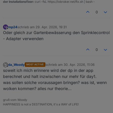
der Installationsfixer:
curl -fsL https://iobroker.net/fix.sh | bash -
0
mp24
schrieb am
29. Apr. 2026, 19:31
M
zuletzt editiert von
Offline
Oder gleich zur Gartenbewässerung den Sprinklecontrol
- Adapter verwenden
0
da_Woody
schrieb am
30. Apr. 2026, 11:06
MOST ACTIVE
zuletzt editiert von
Offline
soweit ich mich erinnere wird der dp in der app
berechnet und halt inzwischen nur mehr für day1.
was sollen solche voraussagen bringen? was ist, wenn
wolken kommen? alles nur theorie...
gruß vom Woody
HAPPINESS is not a DESTINATION, it's a WAY of LIFE!