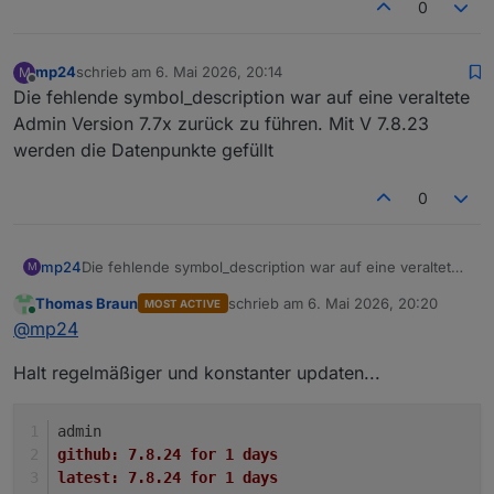
0
mp24
schrieb am
6. Mai 2026, 20:14
M
zuletzt editiert von
Offline
Die fehlende symbol_description war auf eine veraltete
Admin Version 7.7x zurück zu führen. Mit V 7.8.23
werden die Datenpunkte gefüllt
0
mp24
Die fehlende symbol_description war auf eine veraltete
M
Admin Version 7.7x zurück zu führen. Mit V 7.8.23
Thomas Braun
schrieb am
6. Mai 2026, 20:20
MOST ACTIVE
werden die Datenpunkte gefüllt
zuletzt editiert von
Online
@
mp24
Halt regelmäßiger und konstanter updaten...
admin
github:	7.8.24 for 1 days
latest:	7.8.24 for 1 days