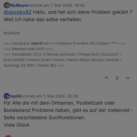
Leider komme ich mit dem neuen Adapter nicht
MyMeyer
schrieb am
7. Mai 2026, 18:43
M
zurecht, denn meine Location wird nicht gefunden.
zuletzt editiert von
Offline
@
spooky82
Hallo, und hat sich deine Problem geklärt ?
Was mache ich falsch?
Weil ich habe das selbe verhalten.
MyMeyer
>>> Hardware:
Intel I5
mit ****Debian ProxMox OS: Debian **** <<<
>>> Network with UniFi <<<
>>> HomeMatic CCU-2 (Wired und Funk) / Philips HUE / Echo.DOT /
Echo.SHOW / Xiaomi Smart-Home / Xiaomi Robot Vacuum Cleaner /
Synology DS 918+ / Shelly 1&2 <<<
0
mp24
schrieb am
7. Mai 2026, 20:36
M
zuletzt editiert von
Offline
Für Alle die mit dem Ortnamen, Postleitzahl oder
Bundesland Probleme haben, gibt es auf der meteored -
Seite verschiedene Suchfunktionen.
Viele Glück