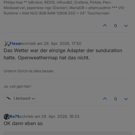
Philips Hue ** ioBroker, REDIS, influxdb2, Grafana, PiHole, Plex-
Mediaserver, paperless-ngx (Docker), MariaDB + phpmyadmin *** VIS-
Runtime = Intel NUC 8GB RAM 128GB SSD + 24" Touchscreen
0
Flexer
schrieb am
29. Apr. 2026, 17:50
zuletzt editiert von
Offline
Das Wetter war der einzige Adapter der sunduration
hatte. Openweathermap hat das nicht.
Unterm Strich ist alles besser.
Ja, voll geil hier!
1 Antwort
0
Ro75
schrieb am
29. Apr. 2026, 18:23
zuletzt editiert von
Online
OK dann eben so