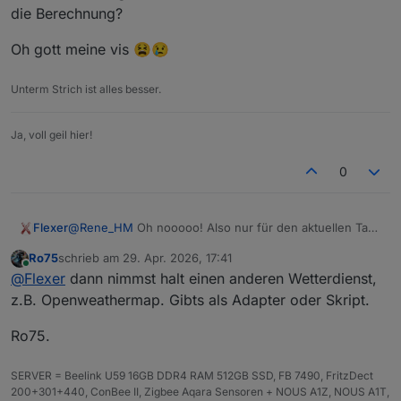
engineering/ioBroker.daswetter/issues/476
die Berechnung?
Was heisst " Debug ist sauber"? wird da geloggt,
dass sunshine duration berechnet wird? Im log muss
Oh gott meine vis 😫😢
irgendwas mit "CalculateSunshineDuration"
auftauchen...
Unterm Strich ist alles besser.
Ja, voll geil hier!
0
@
Rene_HM
Oh nooooo! Also nur für den aktuellen Tag!
Flexer
Holy! Ich habe das für meine Bewässerung,
Ro75
schrieb am
29. Apr. 2026, 17:41
Rasenmäher usw usw benutzt teilweise 5 Tage im
Gibts die benötigten Daten nicht mehr durch die API für
zuletzt editiert von
Online
@
Flexer
dann nimmst halt einen anderen Wetterdienst,
voraus. Ich glaub ich kann jetzt alles erstmal
die Berechnung?
deaktivieren. Mist!
Oh gott meine vis 😫😢
z.B. Openweathermap. Gibts als Adapter oder Skript.
Ro75.
SERVER = Beelink U59 16GB DDR4 RAM 512GB SSD, FB 7490, FritzDect
200+301+440, ConBee II, Zigbee Aqara Sensoren + NOUS A1Z, NOUS A1T,