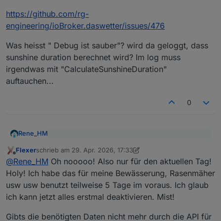
https://github.com/rg-
engineering/ioBroker.daswetter/issues/476
Was heisst " Debug ist sauber"? wird da geloggt, dass
sunshine duration berechnet wird? Im log muss
irgendwas mit "CalculateSunshineDuration"
auftauchen...
0
Rene_HM
@
Flexer
sagte
:
Flexer
schrieb am
29. Apr. 2026, 17:33
zuletzt editiert von Flexer
Offline
Eine kurze Suche ohne KI bringt dich sofort zur
auch auf Gefahr hin, dass die Frage schon mal
@
Rene_HM
Oh nooooo! Also nur für den aktuellen Tag!
Erklärung:
gestellt wurde (sorry), aber nochmal das
Holy! Ich habe das für meine Bewässerung, Rasenmäher
Thema sunduration. Leider ist nur der
https://forum.iobroker.net/topic/5347/adapter-
usw usw benutzt teilweise 5 Tage im voraus. Ich glaub
Datenpunkt bei Day1 einmal enthalten.
daswetter/1517
ich kann jetzt alles erstmal deaktivieren. Mist!
oder im github
Gibt es Day1-5 nicht mehr? Das wäre für mich
persönlich eine Katastrophe
https://github.com/rg-
Gibts die benötigten Daten nicht mehr durch die API für