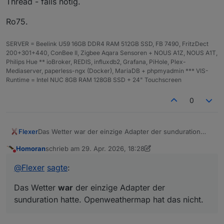
Thread - falls nötig.
getSunshineDuration
(
51.18
, 
14.42
);
Ro75.
SERVER = Beelink U59 16GB DDR4 RAM 512GB SSD, FB 7490, FritzDect
200+301+440, ConBee II, Zigbee Aqara Sensoren + NOUS A1Z, NOUS A1T,
Philips Hue ** ioBroker, REDIS, influxdb2, Grafana, PiHole, Plex-
Mediaserver, paperless-ngx (Docker), MariaDB + phpmyadmin *** VIS-
Runtime = Intel NUC 8GB RAM 128GB SSD + 24" Touchscreen
0
Flexer
Das Wetter war der einzige Adapter der sunduration
hatte. Openweathermap hat das nicht.
Homoran
schrieb am
29. Apr. 2026, 18:28
zuletzt editiert von Homoran
Nicht stören
@
Flexer
sagte
:
Das Wetter
war
der einzige Adapter der
sunduration hatte. Openweathermap hat das nicht.