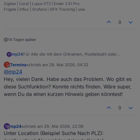
Zigbee | Coral | Lupus XT2 | Ender 3 S1 Pro
Frigate | Influx | Grafana | GPX-Tracking | usw.
0
14 Tagen später
mp24
Für Alle die mit dem Ortnamen, Postleitzahl oder
M
Bundesland Probleme haben, gibt es auf der meteored -
Termina
schrieb am
29. Mai 2026, 04:32
T
Seite verschiedene Suchfunktionen.
zuletzt editiert von
Offline
@
mp24
Viele Glück
Hey, vielen Dank. Habe auch das Problem. Wo gibt es
diese Suchfunktion? Konnte nichts finden. Wäre super,
wenn Du da einen kurzen Hinweis geben könntest!
0
mp24
schrieb am
29. Mai 2026, 22:08
M
zuletzt editiert von
Offline
Unter Location (Beispiel Suche Nach PLZ):