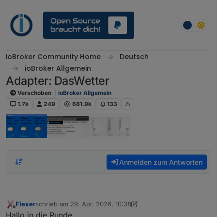
Weiter zum Inhalt
ioBroker Community Home
Deutsch
ioBroker Allgemein
Adapter: DasWetter
Verschoben
ioBroker Allgemein
1.7k
249
681.9k
133
Anmelden zum Antworten
Flexer
schrieb am
29. Apr. 2026, 10:38
zuletzt editiert von Flexer
Offline
Hallo in die Runde,