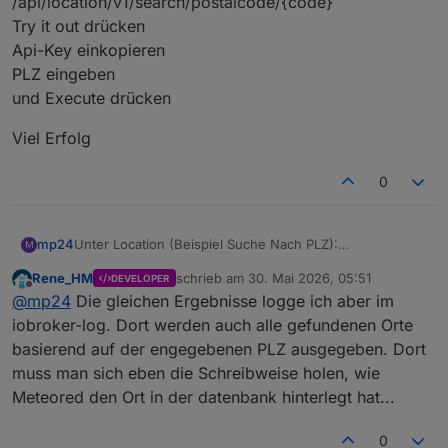
/api/location/v1/search/postalcode/{code}
Try it out drücken
Api-Key einkopieren
PLZ eingeben
und Execute drücken
Viel Erfolg
0
Unter Location (Beispiel Suche Nach PLZ):
mp24
M
/api/location/v1/search/postalcode/{code}
Rene_HM
schrieb am
30. Mai 2026, 05:51
DEVELOPER
Try it out drücken
Viel Erfolg
zuletzt editiert von
Offline
@
mp24
Die gleichen Ergebnisse logge ich aber im
Api-Key einkopieren
PLZ eingeben
iobroker-log. Dort werden auch alle gefundenen Orte
und Execute drücken
basierend auf der engegebenen PLZ ausgegeben. Dort
muss man sich eben die Schreibweise holen, wie
Meteored den Ort in der datenbank hinterlegt hat...
0