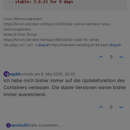
stable:	7.8.23 for 9 days
Linux-Werkzeugkasten:
https://forum.iobroker.net/topic/42952/der-kleine-iobroker-linux-
werkzeugkasten
NodeJS Fixer Skript:
https://forum.iobroker.net/topic/68035/iob-node-fix-skript
iob_diag: curl -sLf -o
diag.sh
https://iobroker.net/diag.sh && bash
diag.sh
0
mp24
schrieb am
6. Mai 2026, 20:25
M
zuletzt editiert von
Offline
Ich habe mich bisher immer auf die Updatefunktion des
Containers verlassen. Die stable Versionen waren bisher
immer ausreichend.
0
spooky82
Hallo zusammen,
S