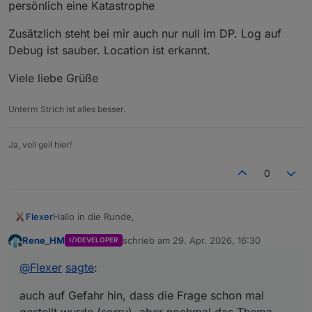
persönlich eine Katastrophe
Zusätzlich steht bei mir auch nur null im DP. Log auf
Debug ist sauber. Location ist erkannt.
Viele liebe Grüße
Unterm Strich ist alles besser.
Ja, voll geil hier!
0
Hallo in die Runde,
Flexer
Rene_HM
schrieb am
29. Apr. 2026, 16:30
DEVELOPER
auch auf Gefahr hin, dass die Frage schon mal gestellt
zuletzt editiert von
Offline
wurde (sorry), aber nochmal das Thema sunduration.
@
Flexer
sagte
:
Leider ist nur der Datenpunkt bei Day1 einmal enthalten.
Gibt es Day1-5 nicht mehr? Das wäre für mich
persönlich eine Katastrophe
auch auf Gefahr hin, dass die Frage schon mal
Zusätzlich steht bei mir auch nur null im DP. Log auf
Debug ist sauber. Location ist erkannt.
gestellt wurde (sorry), aber nochmal das Thema