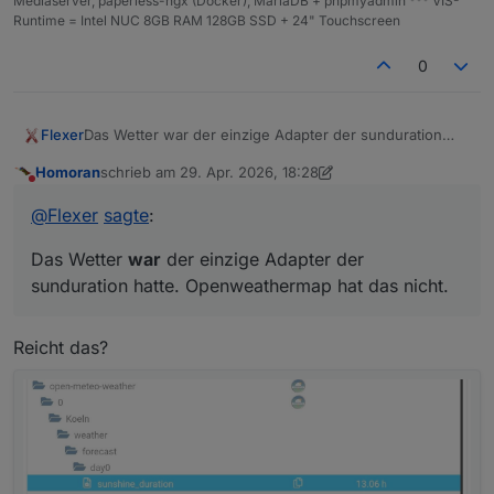
Mediaserver, paperless-ngx (Docker), MariaDB + phpmyadmin *** VIS-
Runtime = Intel NUC 8GB RAM 128GB SSD + 24" Touchscreen
0
Flexer
Das Wetter war der einzige Adapter der sunduration
hatte. Openweathermap hat das nicht.
Homoran
schrieb am
29. Apr. 2026, 18:28
zuletzt editiert von Homoran
Nicht stören
@
Flexer
sagte
:
Das Wetter
war
der einzige Adapter der
sunduration hatte. Openweathermap hat das nicht.
Reicht das?