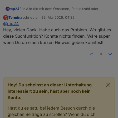
mp24
Für Alle die mit dem Ortnamen, Postleitzahl oder
M
Bundesland Probleme haben, gibt es auf der meteored -
Termina
schrieb am
29. Mai 2026, 04:32
T
Seite verschiedene Suchfunktionen.
zuletzt editiert von
Offline
@
mp24
Viele Glück
Hey, vielen Dank. Habe auch das Problem. Wo gibt es
diese Suchfunktion? Konnte nichts finden. Wäre super,
wenn Du da einen kurzen Hinweis geben könntest!
0
Hey! Du scheinst an dieser Unterhaltung
interessiert zu sein, hast aber noch kein
Konto.
Hast du es satt, bei jedem Besuch durch die
gleichen Beiträge zu scrollen? Wenn du dich