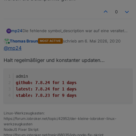
0
mp24
Die fehlende symbol_description war auf eine veraltete
M
Admin Version 7.7x zurück zu führen. Mit V 7.8.23
Thomas Braun
schrieb am
6. Mai 2026, 20:20
MOST ACTIVE
werden die Datenpunkte gefüllt
zuletzt editiert von
Online
@
mp24
Halt regelmäßiger und konstanter updaten...
admin
github:	7.8.24 for 1 days
latest:	7.8.24 for 1 days
stable:	7.8.23 for 9 days
Linux-Werkzeugkasten:
https://forum.iobroker.net/topic/42952/der-kleine-iobroker-linux-
werkzeugkasten
NodeJS Fixer Skript:
https://forum.iobroker.net/topic/68035/iob-node-fix-skript