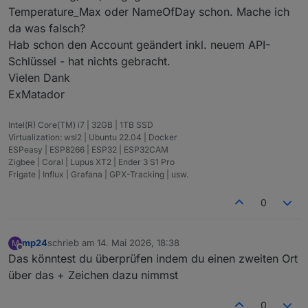
Temperature_Max oder NameOfDay schon. Mache ich
da was falsch?
Hab schon den Account geändert inkl. neuem API-
Schlüssel - hat nichts gebracht.
Vielen Dank
ExMatador
Intel(R) Core(TM) i7 | 32GB | 1TB SSD
Virtualization: wsl2 | Ubuntu 22.04 | Docker
ESPeasy | ESP8266 | ESP32 | ESP32CAM
Zigbee | Coral | Lupus XT2 | Ender 3 S1 Pro
Frigate | Influx | Grafana | GPX-Tracking | usw.
0
mp24
schrieb am
14. Mai 2026, 18:38
M
zuletzt editiert von
Offline
Das könntest du überprüfen indem du einen zweiten Ort
über das + Zeichen dazu nimmst
0