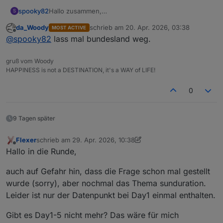
spooky82
Hallo zusammen,
S
Leider komme ich mit dem neuen Adapter nicht
da_Woody
schrieb am
20. Apr. 2026, 03:38
MOST ACTIVE
zurecht, denn meine Location wird nicht gefunden.
zuletzt editiert von
Offline
@
spooky82
lass mal bundesland weg.
Was mache ich falsch?
gruß vom Woody
HAPPINESS is not a DESTINATION, it's a WAY of LIFE!
0
9 Tagen später
Flexer
schrieb am
29. Apr. 2026, 10:38
zuletzt editiert von Flexer
Offline
Hallo in die Runde,
auch auf Gefahr hin, dass die Frage schon mal gestellt
wurde (sorry), aber nochmal das Thema sunduration.
Leider ist nur der Datenpunkt bei Day1 einmal enthalten.
Gibt es Day1-5 nicht mehr? Das wäre für mich