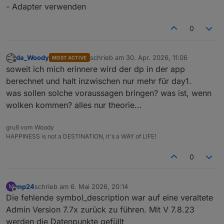
- Adapter verwenden
0
da_Woody
schrieb am
30. Apr. 2026, 11:06
MOST ACTIVE
zuletzt editiert von
Offline
soweit ich mich erinnere wird der dp in der app
berechnet und halt inzwischen nur mehr für day1.
was sollen solche voraussagen bringen? was ist, wenn
wolken kommen? alles nur theorie...
gruß vom Woody
HAPPINESS is not a DESTINATION, it's a WAY of LIFE!
0
mp24
schrieb am
6. Mai 2026, 20:14
M
zuletzt editiert von
Offline
Die fehlende symbol_description war auf eine veraltete
Admin Version 7.7x zurück zu führen. Mit V 7.8.23
werden die Datenpunkte gefüllt