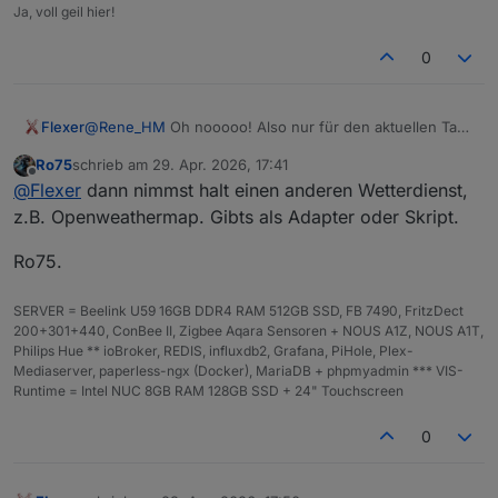
Ja, voll geil hier!
0
@
Rene_HM
Oh nooooo! Also nur für den aktuellen Tag!
Flexer
Holy! Ich habe das für meine Bewässerung,
Ro75
schrieb am
29. Apr. 2026, 17:41
Rasenmäher usw usw benutzt teilweise 5 Tage im
Gibts die benötigten Daten nicht mehr durch die API für
zuletzt editiert von
Offline
@
Flexer
dann nimmst halt einen anderen Wetterdienst,
voraus. Ich glaub ich kann jetzt alles erstmal
die Berechnung?
deaktivieren. Mist!
Oh gott meine vis 😫😢
z.B. Openweathermap. Gibts als Adapter oder Skript.
Ro75.
SERVER = Beelink U59 16GB DDR4 RAM 512GB SSD, FB 7490, FritzDect
200+301+440, ConBee II, Zigbee Aqara Sensoren + NOUS A1Z, NOUS A1T,
Philips Hue ** ioBroker, REDIS, influxdb2, Grafana, PiHole, Plex-
Mediaserver, paperless-ngx (Docker), MariaDB + phpmyadmin *** VIS-
Runtime = Intel NUC 8GB RAM 128GB SSD + 24" Touchscreen
0