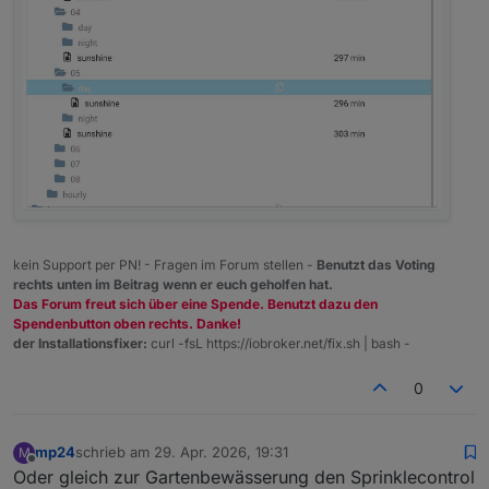
kein Support per PN! - Fragen im Forum stellen -
Benutzt das Voting
rechts unten im Beitrag wenn er euch geholfen hat.
Das Forum freut sich über eine Spende. Benutzt dazu den
Spendenbutton oben rechts. Danke!
der Installationsfixer:
curl -fsL https://iobroker.net/fix.sh | bash -
0
mp24
schrieb am
29. Apr. 2026, 19:31
M
zuletzt editiert von
Offline
Oder gleich zur Gartenbewässerung den Sprinklecontrol