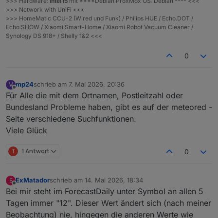
>>> Hardware:
Intel I5
mit ****Debian ProxMox OS: Debian **** <<<
>>> Network with UniFi <<<
>>> HomeMatic CCU-2 (Wired und Funk) / Philips HUE / Echo.DOT /
Echo.SHOW / Xiaomi Smart-Home / Xiaomi Robot Vacuum Cleaner /
Synology DS 918+ / Shelly 1&2 <<<
0
mp24
schrieb am
7. Mai 2026, 20:36
M
zuletzt editiert von
Offline
Für Alle die mit dem Ortnamen, Postleitzahl oder
Bundesland Probleme haben, gibt es auf der meteored -
Seite verschiedene Suchfunktionen.
Viele Glück
T
1 Antwort
0
ExMatador
schrieb am
14. Mai 2026, 18:34
E
zuletzt editiert von
Offline
Bei mir steht im ForecastDaily unter Symbol an allen 5
Tagen immer "12". Dieser Wert ändert sich (nach meiner
Beobachtung) nie, hingegen die anderen Werte wie