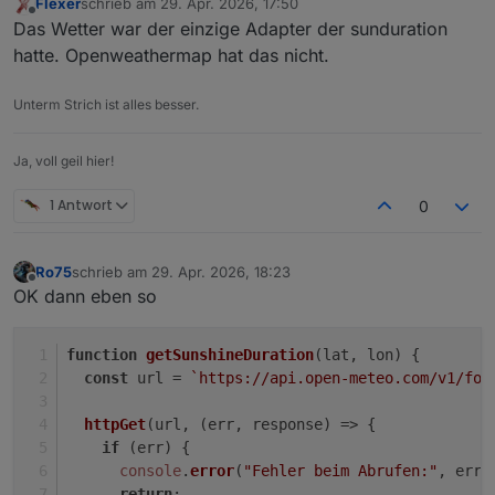
Flexer
schrieb am
29. Apr. 2026, 17:50
zuletzt editiert von
Offline
Das Wetter war der einzige Adapter der sunduration
hatte. Openweathermap hat das nicht.
Unterm Strich ist alles besser.
Ja, voll geil hier!
1 Antwort
0
Ro75
schrieb am
29. Apr. 2026, 18:23
zuletzt editiert von
Offline
OK dann eben so
function
getSunshineDuration
(
lat, lon
) {
const
 url = 
`https://api.open-meteo.com/v1/for
httpGet
(url, 
(
err, response
) =>
 {
if
 (err) {
console
.
error
(
"Fehler beim Abrufen:"
, err)
return
;