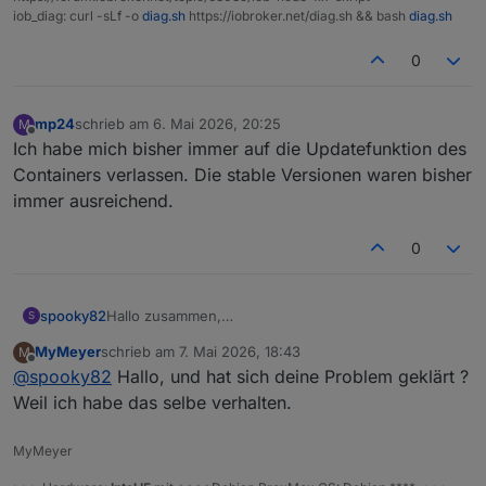
iob_diag: curl -sLf -o
diag.sh
https://iobroker.net/diag.sh && bash
diag.sh
0
mp24
schrieb am
6. Mai 2026, 20:25
M
zuletzt editiert von
Offline
Ich habe mich bisher immer auf die Updatefunktion des
Containers verlassen. Die stable Versionen waren bisher
immer ausreichend.
0
spooky82
Hallo zusammen,
S
Leider komme ich mit dem neuen Adapter nicht
MyMeyer
schrieb am
7. Mai 2026, 18:43
M
zurecht, denn meine Location wird nicht gefunden.
zuletzt editiert von
Offline
@
spooky82
Hallo, und hat sich deine Problem geklärt ?
Was mache ich falsch?
Weil ich habe das selbe verhalten.
MyMeyer