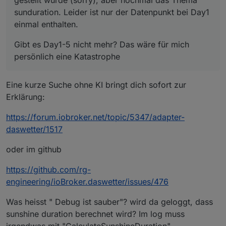
Viele liebe Grüße
sunduration. Leider ist nur der Datenpunkt bei Day1
einmal enthalten.
Gibt es Day1-5 nicht mehr? Das wäre für mich
persönlich eine Katastrophe
Eine kurze Suche ohne KI bringt dich sofort zur
Erklärung:
https://forum.iobroker.net/topic/5347/adapter-
daswetter/1517
oder im github
https://github.com/rg-
engineering/ioBroker.daswetter/issues/476
Was heisst " Debug ist sauber"? wird da geloggt, dass
sunshine duration berechnet wird? Im log muss
irgendwas mit "CalculateSunshineDuration"