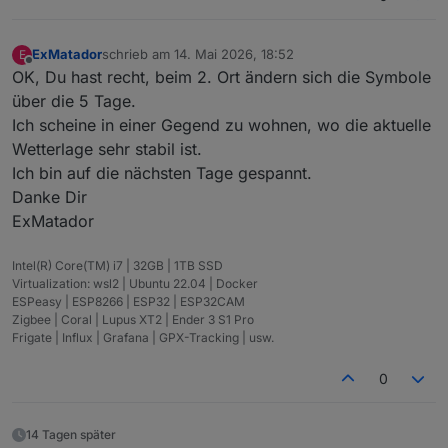
ExMatador
schrieb am
14. Mai 2026, 18:52
E
zuletzt editiert von
Offline
OK, Du hast recht, beim 2. Ort ändern sich die Symbole
über die 5 Tage.
Ich scheine in einer Gegend zu wohnen, wo die aktuelle
Wetterlage sehr stabil ist.
Ich bin auf die nächsten Tage gespannt.
Danke Dir
ExMatador
Intel(R) Core(TM) i7 | 32GB | 1TB SSD
Virtualization: wsl2 | Ubuntu 22.04 | Docker
ESPeasy | ESP8266 | ESP32 | ESP32CAM
Zigbee | Coral | Lupus XT2 | Ender 3 S1 Pro
Frigate | Influx | Grafana | GPX-Tracking | usw.
0
14 Tagen später