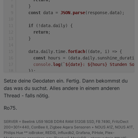
    }
const
 data = 
JSON
.
parse
(response.
data
);
if
 (!data.
daily
) {
return
;
    }
    data.
daily
.
time
.
forEach
(
(
date, i
) =>
 {
const
 hours = (data.
daily
.
sunshine_duratio
console
.
log
(
`
${date}
: 
${hours}
 Stunden Son
    });
  });
Setze deine Geodaten ein. Fertig. Dann bekommst du
}
das was du suchst. Alles andere in einem anderen
Thread - falls nötig.
getSunshineDuration
(
51.18
, 
14.42
);
Ro75.
SERVER = Beelink U59 16GB DDR4 RAM 512GB SSD, FB 7490, FritzDect
200+301+440, ConBee II, Zigbee Aqara Sensoren + NOUS A1Z, NOUS A1T,
Philips Hue ** ioBroker, REDIS, influxdb2, Grafana, PiHole, Plex-