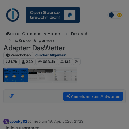
Weiter zum Inhalt
ioBroker Community Home
Deutsch
ioBroker Allgemein
Adapter: DasWetter
Verschoben
ioBroker Allgemein
1.7k
249
688.4k
133
Anmelden zum Antworten
spooky82
schrieb am
19. Apr. 2026, 21:23
S
zuletzt editiert von
Offline
Hallo zusammen,