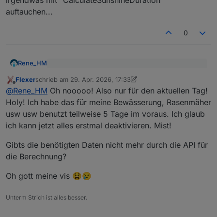
auftauchen...
0
Rene_HM
@
Flexer
sagte
:
Flexer
schrieb am
29. Apr. 2026, 17:33
zuletzt editiert von Flexer
Offline
Eine kurze Suche ohne KI bringt dich sofort zur
auch auf Gefahr hin, dass die Frage schon mal
@
Rene_HM
Oh nooooo! Also nur für den aktuellen Tag!
Erklärung:
gestellt wurde (sorry), aber nochmal das
Holy! Ich habe das für meine Bewässerung, Rasenmäher
Thema sunduration. Leider ist nur der
https://forum.iobroker.net/topic/5347/adapter-
usw usw benutzt teilweise 5 Tage im voraus. Ich glaub
Datenpunkt bei Day1 einmal enthalten.
daswetter/1517
ich kann jetzt alles erstmal deaktivieren. Mist!
oder im github
Gibt es Day1-5 nicht mehr? Das wäre für mich
persönlich eine Katastrophe
https://github.com/rg-
Gibts die benötigten Daten nicht mehr durch die API für
engineering/ioBroker.daswetter/issues/476
die Berechnung?
Was heisst " Debug ist sauber"? wird da geloggt,
dass sunshine duration berechnet wird? Im log muss
Oh gott meine vis 😫😢
irgendwas mit "CalculateSunshineDuration"
auftauchen...
Unterm Strich ist alles besser.