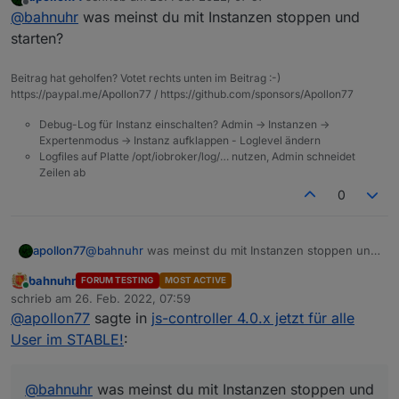
instanzen erst stoppen und wieder neu starten).
zuletzt editiert von
Offline
@
bahnuhr
was meinst du mit Instanzen stoppen und
starten?
Beitrag hat geholfen? Votet rechts unten im Beitrag :-)
https://paypal.me/Apollon77 / https://github.com/sponsors/Apollon77
Debug-Log für Instanz einschalten? Admin -> Instanzen ->
Expertenmodus -> Instanz aufklappen - Loglevel ändern
Logfiles auf Platte /opt/iobroker/log/… nutzen, Admin schneidet
Zeilen ab
0
apollon77
@
bahnuhr
was meinst du mit Instanzen stoppen und
starten?
bahnuhr
FORUM TESTING
MOST ACTIVE
Online
schrieb am
26. Feb. 2022, 07:59
zuletzt editiert von
@
apollon77
sagte in
js-controller 4.0.x jetzt für alle
User im STABLE!
:
@
bahnuhr
was meinst du mit Instanzen stoppen und