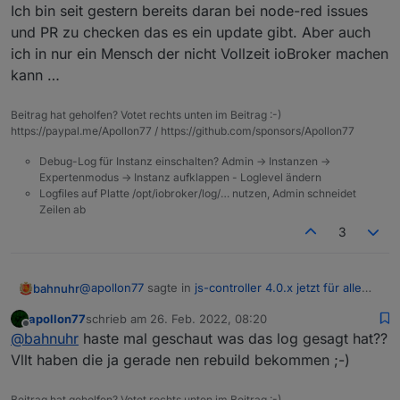
Ich bin seit gestern bereits daran bei node-red issues
und PR zu checken das es ein update gibt. Aber auch
ich in nur ein Mensch der nicht Vollzeit ioBroker machen
kann …
Beitrag hat geholfen? Votet rechts unten im Beitrag :-)
https://paypal.me/Apollon77 / https://github.com/sponsors/Apollon77
Debug-Log für Instanz einschalten? Admin -> Instanzen ->
Expertenmodus -> Instanz aufklappen - Loglevel ändern
Logfiles auf Platte /opt/iobroker/log/… nutzen, Admin schneidet
Zeilen ab
3
@
apollon77
sagte in
js-controller 4.0.x jetzt für alle
bahnuhr
User im STABLE!
:
apollon77
schrieb am
26. Feb. 2022, 08:20
zuletzt editiert von
Offline
@
bahnuhr
was meinst du mit Instanzen stoppen
@
bahnuhr
haste mal geschaut was das log gesagt hat??
und starten?
Vllt haben die ja gerade nen rebuild bekommen ;-)
Habe master und slave upggedatet auf 4.0.15
Dann beide mit iob start gestartet.
Beitrag hat geholfen? Votet rechts unten im Beitrag :-)