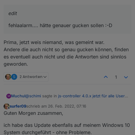
Hier nochmal der ursprübngliche Post... als ich ihn
editiert habe waren noch keine antworten da... aber
Seit dem update kann ich nicht mehr zwischen "stable"
damit ein suchender was findet mache ich es nochmal
edit
und "beta" umschalten?
neu :-)
Oder ist es woanders hingekommen und ich finde es
nicht?
fehlaalarm.... hätte genauer gucken sollen :-D
Prima, jetzt weis niemand, was gemeint war.
Andere die auch nicht so genau gucken können, finden
es eventuell auch nicht und die Antworten sind sinnlos
geworden.
S
2 Antworten
1
@
schimi
sagte in
js-controller 4.0.x jetzt für alle User
Muchul
M
im STABLE!
:
surfer09
schrieb am
26. Feb. 2022, 07:16
zuletzt editiert von
Offline
edit
Guten Morgen zusammen,
Prima, jetzt weis niemand, was gemeint war.
fehlaalarm.... hätte genauer gucken sollen :-D
ich habe das Update ebenfalls auf meinem Windows 10
Andere die auch nicht so genau gucken können,
System durchgeführt - ohne Probleme.
finden es eventuell auch nicht und die Antworten sind