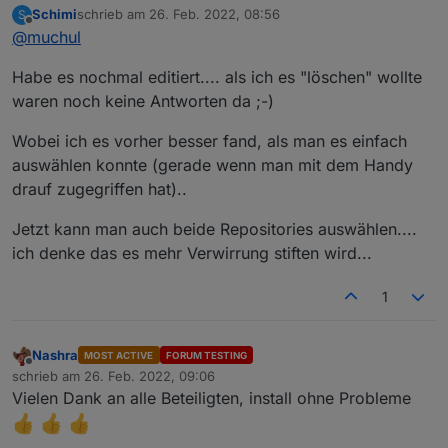
Schimi
schrieb am
26. Feb. 2022, 08:56
S
zigbee.0

zuletzt editiert von
Offline
	2022-02-26 09:02:35.396	warn	ELEVATED publi
@
muchul
edit
zigbee.0

Prima, jetzt weis niemand, was gemeint war.
fehlaalarm.... hätte genauer gucken sollen :-D
	2022-02-26 09:02:35.395	warn	ELEVATED publis
Habe es nochmal editiert.... als ich es "löschen" wollte
Andere die auch nicht so genau gucken können,
zigbee.0

waren noch keine Antworten da ;-)
finden es eventuell auch nicht und die Antworten sind
	2022-02-26 09:02:35.389	warn	ELEVATED publi
sinnlos geworden.
zigbee.0

Wobei ich es vorher besser fand, als man es einfach
auswählen konnte (gerade wenn man mit dem Handy
drauf zugegriffen hat)..
Jetzt kann man auch beide Repositories auswählen....
ich denke das es mehr Verwirrung stiften wird...
1
Nashra
MOST ACTIVE
FORUM TESTING
Offline
schrieb am
26. Feb. 2022, 09:06
zuletzt editiert von
Vielen Dank an alle Beteiligten, install ohne Probleme