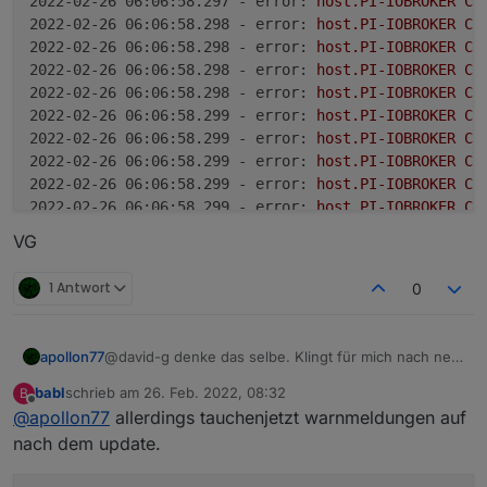
2022-02-26 06:06:58.297 - error:
host.PI-IOBROKER
Ca
2022-02-26 06:06:58.298 - error:
host.PI-IOBROKER
Ca
2022-02-26 06:06:58.298 - error:
host.PI-IOBROKER
Ca
2022-02-26 06:06:58.298 - error:
host.PI-IOBROKER
Ca
2022-02-26 06:06:58.298 - error:
host.PI-IOBROKER
Ca
2022-02-26 06:06:58.299 - error:
host.PI-IOBROKER
Ca
2022-02-26 06:06:58.299 - error:
host.PI-IOBROKER
Ca
2022-02-26 06:06:58.299 - error:
host.PI-IOBROKER
Ca
2022-02-26 06:06:58.299 - error:
host.PI-IOBROKER
Ca
2022-02-26 06:06:58.299 - error:
host.PI-IOBROKER
Ca
2022-02-26 06:06:58.300 - error:
host.PI-IOBROKER
Ca
VG
2022-02-26 06:06:58.300 - error:
host.PI-IOBROKER
Ca
2022-02-26 06:06:58.300 - error:
host.PI-IOBROKER
in
1 Antwort
0
2022-02-26 06:06:58.300 - info:
host.PI-IOBROKER
Reb
2022-02-26 06:23:00.080 - info:
host.PI-IOBROKER
ins
2022-02-26 06:23:01.236 - info:
host.PI-IOBROKER
"sy
apollon77
@david-g denke das selbe. Klingt für mich nach nem
2022-02-26 06:23:02.161 - info:
openweathermap.0
(25
rebuild der automatisch alles gefixt hat. Kannst ja mal
2022-02-26 06:23:03.603 - info:
host.PI-IOBROKER
"sy
babl
schrieb am
26. Feb. 2022, 08:32
B
im log schauen.
zuletzt editiert von
Offline
2022-02-26 06:23:03.720 - info:
host.PI-IOBROKER
ins
@
apollon77
allerdings tauchenjetzt warnmeldungen auf
2022-02-26 06:23:04.548 - error:
host.PI-IOBROKER
Ca
nach dem update.
2022-02-26 06:23:04.549 - error:
host.PI-IOBROKER
Ca
2022-02-26 06:23:04.549 - error:
host.PI-IOBROKER
Ca