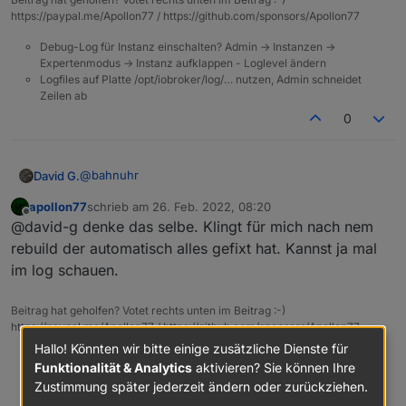
Meine Instanzen mbus und smartmeter beim slave
https://paypal.me/Apollon77 / https://github.com/sponsors/Apollon77
bliebe aber rot.
Also gestoppt und neu gestartet und beide wurden
Debug-Log für Instanz einschalten? Admin -> Instanzen ->
dann grün.
Expertenmodus -> Instanz aufklappen - Loglevel ändern
Logfiles auf Platte /opt/iobroker/log/… nutzen, Admin schneidet
Zeilen ab
0
@
bahnuhr
David G.
apollon77
schrieb am
26. Feb. 2022, 08:20
Das hatte ich beim zigbee.
zuletzt editiert von
Offline
@david-g denke das selbe. Klingt für mich nach nem
Ist allerdings nach ein paar min von selber gekommen
ohne neustart des Adapters.
rebuild der automatisch alles gefixt hat. Kannst ja mal
im log schauen.
Beitrag hat geholfen? Votet rechts unten im Beitrag :-)
https://paypal.me/Apollon77 / https://github.com/sponsors/Apollon77
Hallo! Könnten wir bitte einige zusätzliche Dienste für
Debug-Log für Instanz einschalten? Admin -> Instanzen ->
Funktionalität & Analytics
aktivieren? Sie können Ihre
Expertenmodus -> Instanz aufklappen - Loglevel ändern
Zustimmung später jederzeit ändern oder zurückziehen.
Logfiles auf Platte /opt/iobroker/log/… nutzen, Admin schneidet