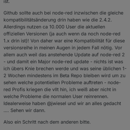
ist.
mir bereits mit @jwiesel die neueste github Version
installiert hatte, die endlich ein paar issues und vor
Insofern finde ich diese Version 2.4.2 - die
Github sollte auch bei node-red inzwischen die gleiche
allen die aktuelle Version von Node Red der Version
wahrscheinlich noch die NodeRed Version 1.x enthält
2.x enthält.
eher unglücklich und auch nicht zeitlich abgestimmt.
Ich habe den admin heute aktualisiert - werde aber
kompatibilitätsänderung drin haben wie die 2.4.2.
Hätte man mit dem JS in Stable nicht noch warten
das System bzw. JS 4.x erst installieren, wenn eine
Allerdings nutzen ca 10.000 User die aktuellen
können, bis @jwiesel seine Version mit der neuesten
neue NR Adapter version verfügbar ist, die eine
Ich verstehe manchmal nicht, warum man manchmal
offiziellen Versionen (ja auch wenn da noch node-red
NR Version kompatibel gemacht hätte, anstelle die alte
aktuelle NR Version und die Kompatibilität zum JS 4.x
so schnell die Adapter in stable überführt ohne diese
1.x drin ist)! Von daher war eine Kompatibilität für diese
NR Adapter Version vom August 2021 zu aktualisieren?
herstellt.
Abhängigkeiten besser zu koordinieren.
Ich hoffe jedenfalls, dass man mit JS 3.3 solange
arbeiten kann, bis die von @jwiesel NR adapter
versionsreihe in meinen Augen in jedem Fall nötig. Vor
version offiziell mit JS 4.x arbeiten kann. Eine Rückbau
allem auch weil das anstehende Update auf node-red 2
auf die alte NR Version ist für mich jedenfalls keine
- und damit ein Major node-red update - nichts ist was
Alternative.
ich übers Knie brechen werde und was seine üblichen 1-
2 Wochen mindestens im Beta Repo bleiben wird um zu
sehen welche potentiellen Probleme auftreten - node-
red Profis kriegen die vllt hin, ich weiß aber nicht in
welche Probleme die normalen User reinrennen.
Idealerweise haben @jwiesel und wir an alles gedacht
…. Sehen wir dann.
Also ein Schritt nach dem anderen bitte.