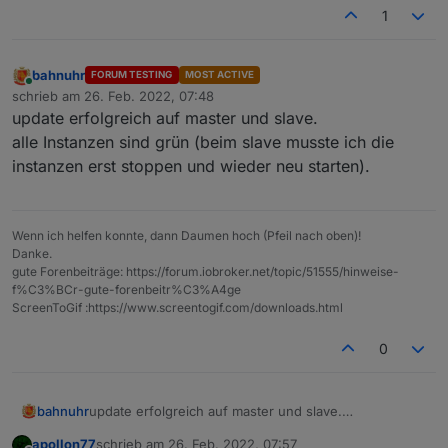
1
bahnuhr
FORUM TESTING
MOST ACTIVE
Online
schrieb am
26. Feb. 2022, 07:48
zuletzt editiert von
update erfolgreich auf master und slave.
alle Instanzen sind grün (beim slave musste ich die
instanzen erst stoppen und wieder neu starten).
Wenn ich helfen konnte, dann Daumen hoch (Pfeil nach oben)!
Danke.
gute Forenbeiträge: https://forum.iobroker.net/topic/51555/hinweise-
f%C3%BCr-gute-forenbeitr%C3%A4ge
ScreenToGif :https://www.screentogif.com/downloads.html
0
bahnuhr
update erfolgreich auf master und slave.
alle Instanzen sind grün (beim slave musste ich die
apollon77
schrieb am
26. Feb. 2022, 07:57