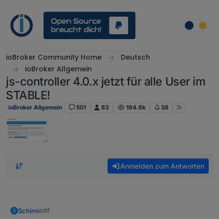
Weiter zum Inhalt
ioBroker Community Home
Deutsch
ioBroker Allgemein
js-controller 4.0.x jetzt für alle User im
STABLE!
ioBroker Allgemein
501
83
194.6k
58
Anmelden zum Antworten
edit
Schimi
S