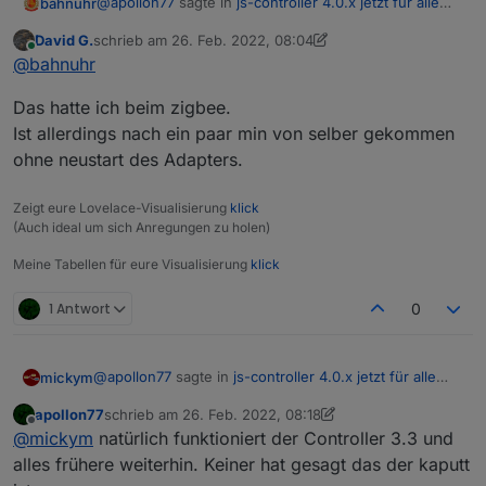
@
apollon77
sagte in
js-controller 4.0.x jetzt für alle
bahnuhr
User im STABLE!
:
David G.
schrieb am
26. Feb. 2022, 08:04
zuletzt editiert von David G.
Online
@
bahnuhr
was meinst du mit Instanzen stoppen
@
bahnuhr
und starten?
Habe master und slave upggedatet auf 4.0.15
Das hatte ich beim zigbee.
Dann beide mit iob start gestartet.
Ist allerdings nach ein paar min von selber gekommen
Meine Instanzen mbus und smartmeter beim slave
ohne neustart des Adapters.
bliebe aber rot.
Also gestoppt und neu gestartet und beide wurden
dann grün.
Zeigt eure Lovelace-Visualisierung
klick
(Auch ideal um sich Anregungen zu holen)
Meine Tabellen für eure Visualisierung
klick
1 Antwort
0
@
apollon77
sagte in
js-controller 4.0.x jetzt für alle
mickym
User im STABLE!
:
apollon77
schrieb am
26. Feb. 2022, 08:18
zuletzt editiert von apollon77
Offline
Node-Red muss auf Verson 2.4.2 aktualisiert
@
mickym
natürlich funktioniert der Controller 3.3 und
sein, da der Adapter sonst nicht funktioniert
alles frühere weiterhin. Keiner hat gesagt das der kaputt
Ich werde auf diese Version nicht aktualisieren, da ich