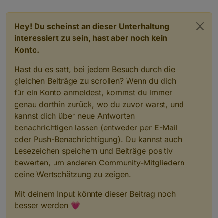
Server
Objects
 127.0.0.1:45710 
Error
 from 
InMemDB
: 
E
Server
Objects
 127.0.0.1:45710 
Error
 from 
InMemDB
: 
E
Server
Objects
 127.0.0.1:45710 
Error
 from 
InMemDB
: 
E
Hey! Du scheinst an dieser Unterhaltung
Server
Objects
 127.0.0.1:45710 
Error
 from 
InMemDB
: 
E
interessiert zu sein, hast aber noch kein
Could
 not migrate objects to corresponding 
sets
: 
Err
Konto.
Hast du es satt, bei jedem Besuch durch die
gleichen Beiträge zu scrollen? Wenn du dich
für ein Konto anmeldest, kommst du immer
genau dorthin zurück, wo du zuvor warst, und
kannst dich über neue Antworten
benachrichtigen lassen (entweder per E-Mail
oder Push-Benachrichtigung). Du kannst auch
Lesezeichen speichern und Beiträge positiv
bewerten, um anderen Community-Mitgliedern
deine Wertschätzung zu zeigen.
Mit deinem Input könnte dieser Beitrag noch
besser werden 💗