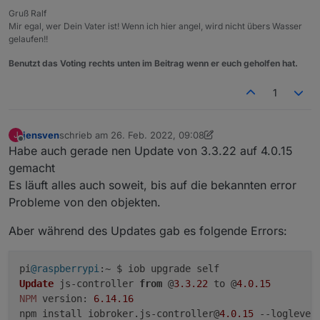
Gruß Ralf
Mir egal, wer Dein Vater ist! Wenn ich hier angel, wird nicht übers Wasser
gelaufen!!
Benutzt das Voting rechts unten im Beitrag wenn er euch geholfen hat.
1
jensven
schrieb am
26. Feb. 2022, 09:08
J
zuletzt editiert von jensven
Offline
Habe auch gerade nen Update von 3.3.22 auf 4.0.15
gemacht
Es läuft alles auch soweit, bis auf die bekannten error
Probleme von den objekten.
Aber während des Updates gab es folgende Errors:
pi
@raspberrypi
Update
 js-controller 
from
 @
3.3
.22
 to @
4.0
.15
NPM
version
: 
6.14
.16
npm install iobroker.
js
-controller@
4.0
.15
 --loglevel