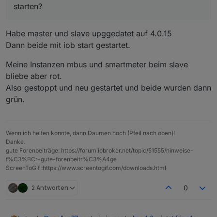
starten?
Habe master und slave upggedatet auf 4.0.15
Dann beide mit iob start gestartet.
Meine Instanzen mbus und smartmeter beim slave
bliebe aber rot.
Also gestoppt und neu gestartet und beide wurden dann
grün.
Wenn ich helfen konnte, dann Daumen hoch (Pfeil nach oben)!
Danke.
gute Forenbeiträge: https://forum.iobroker.net/topic/51555/hinweise-
f%C3%BCr-gute-forenbeitr%C3%A4ge
ScreenToGif :https://www.screentogif.com/downloads.html
2 Antworten
0