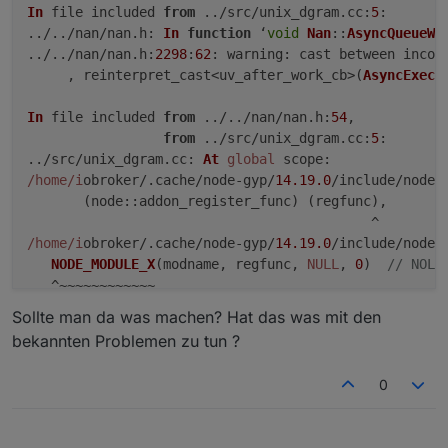
In
 file included 
from
 ../src/unix_dgram.
cc
:
5
:

../../nan/nan.
h
: 
In
function
 ‘
void
Nan
::
AsyncQueueWo
../../nan/nan.
h
:
2298
:
62
: 
warning
: cast between incom
     , reinterpret_cast<uv_after_work_cb>(
AsyncExecu
In
 file included 
from
 ../../nan/nan.
h
:
54
,

from
 ../src/unix_dgram.
cc
:
5
:

../src/unix_dgram.
cc
: 
At
global
scope
/home/i
obroker/.
cache
/node-gyp/
14.19
.0
/include/node/
       (
node
::addon_register_func) (regfunc),        
/home/i
obroker/.
cache
/node-gyp/
14.19
.0
/include/node/
NODE_MODULE_X
(modname, regfunc, 
NULL
, 
0
)  
// NOLI
   ^~~~~~~~~~~~~

../src/unix_dgram.
cc
:
404
:
1
: 
note
: 
in
 expansion 
of
 ma
Sollte man da was machen? Hat das was mit den
NODE_MODULE
(unix_dgram, 
Initialize
)

bekannten Problemen zu tun ?
Server
Objects
127.0
.0
.1
:
45710
Error
from
InMemDB
: 
E
0
Server
States
 127.0.0.1:58302 
Error
 from 
InMemDB
: 
Er
Server
Objects
 127.0.0.1:45710 
Error
 from 
InMemDB
: 
E
Server
States
 127.0.0.1:58304 
Error
 from 
InMemDB
: 
Er