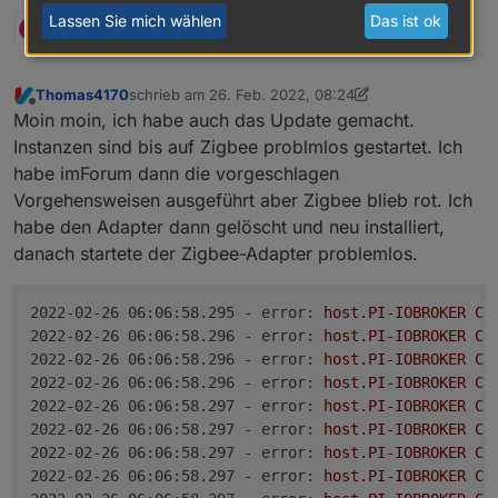
Zeilen ab
Lassen Sie mich wählen
Das ist ok
B
2 Antworten
0
Thomas4170
schrieb am
26. Feb. 2022, 08:24
zuletzt editiert von Thomas4170
Offline
Moin moin, ich habe auch das Update gemacht.
Instanzen sind bis auf Zigbee problmlos gestartet. Ich
habe imForum dann die vorgeschlagen
Vorgehensweisen ausgeführt aber Zigbee blieb rot. Ich
habe den Adapter dann gelöscht und neu installiert,
danach startete der Zigbee-Adapter problemlos.
2022-02-26 06:06:58.295 - error:
host.PI-IOBROKER
Ca
2022-02-26 06:06:58.296 - error:
host.PI-IOBROKER
Ca
2022-02-26 06:06:58.296 - error:
host.PI-IOBROKER
Ca
2022-02-26 06:06:58.296 - error:
host.PI-IOBROKER
Ca
2022-02-26 06:06:58.297 - error:
host.PI-IOBROKER
Ca
2022-02-26 06:06:58.297 - error:
host.PI-IOBROKER
Ca
2022-02-26 06:06:58.297 - error:
host.PI-IOBROKER
Ca
2022-02-26 06:06:58.297 - error:
host.PI-IOBROKER
Ca