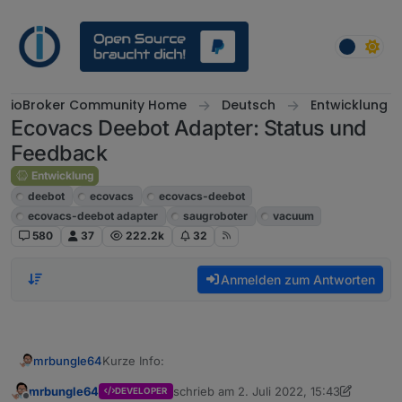
Weiter zum Inhalt
ioBroker Community Home
Deutsch
Entwicklung
Ecovacs Deebot Adapter: Status und
Feedback
Entwicklung
deebot
ecovacs
ecovacs-deebot
ecovacs-deebot adapter
saugroboter
vacuum
580
37
222.2k
32
Anmelden zum Antworten
Kurze Info:
mrbungle64
mrbungle64
schrieb am
2. Juli 2022, 15:43
DEVELOPER
Aktuell werden im Log in unregelmäßigen
zuletzt editiert von mrbungle64
7. Feb. 2