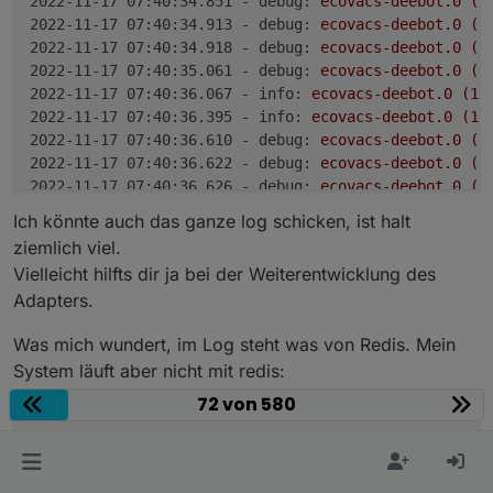
2022-11-17 07:40:34.851 - debug:
ecovacs-deebot.0
(1
2022-11-17 07:40:34.913 - debug:
ecovacs-deebot.0
(1
2022-11-17 07:40:34.918 - debug:
ecovacs-deebot.0
(1
2022-11-17 07:40:35.061 - debug:
ecovacs-deebot.0
(1
2022-11-17 07:40:36.067 - info:
ecovacs-deebot.0
(15
2022-11-17 07:40:36.395 - info:
ecovacs-deebot.0
(15
2022-11-17 07:40:36.610 - debug:
ecovacs-deebot.0
(1
2022-11-17 07:40:36.622 - debug:
ecovacs-deebot.0
(1
2022-11-17 07:40:36.626 - debug:
ecovacs-deebot.0
(1
2022-11-17 07:40:37.320 - info:
ecovacs-deebot.0
(15
Ich könnte auch das ganze log schicken, ist halt
2022-11-17 07:40:37.321 - info:
ecovacs-deebot.0
(15
ziemlich viel.
Vielleicht hilfts dir ja bei der Weiterentwicklung des
Adapters.
Was mich wundert, im Log steht was von Redis. Mein
System läuft aber nicht mit redis:
72 von 580
pi
@iobrokerrpi4:~ $ iob 
status
iobroker is 
running
 on this host.
