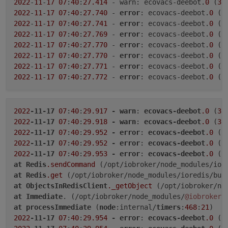
2022
-
11
-
17
07
:
40
:
27.414
 - warn: ecovacs-deebot.
0
 (
38
2022
-
11
-
17
07
:
40
:
27.740
 - 
error
: ecovacs-deebot.
0
 (
3
2022
-
11
-
17
07
:
40
:
27.741
 - 
error
: ecovacs-deebot.
0
 (
3
2022
-
11
-
17
07
:
40
:
27.769
 - 
error
: ecovacs-deebot.
0
 (
3
2022
-
11
-
17
07
:
40
:
27.770
 - 
error
: ecovacs-deebot.
0
 (
3
2022
-
11
-
17
07
:
40
:
27.770
 - 
error
: ecovacs-deebot.
0
 (
3
2022
-
11
-
17
07
:
40
:
27.771
 - 
error
: ecovacs-deebot.
0
 (
3
2022
-
11
-
17
07
:
40
:
27.772
 - 
error
: ecovacs-deebot.
0
 (
3
2022
-11-17
07
:
40
:
29.917
-
warn
: 
ecovacs-deebot
.0
 (
38
2022
-11-17
07
:
40
:
29.918
-
warn
: 
ecovacs-deebot
.0
 (
38
2022
-11-17
07
:
40
:
29.952
-
error
: 
ecovacs-deebot
.0
 (
3
2022
-11-17
07
:
40
:
29.952
-
error
: 
ecovacs-deebot
.0
 (
3
2022
-11-17
07
:
40
:
29.953
-
error
: 
ecovacs-deebot
.0
 (
3
at
Redis
.sendCommand
 (/opt/iobroker/node_modules/ior
at
Redis
.get
 (/opt/iobroker/node_modules/ioredis/bui
at
ObjectsInRedisClient
._getObject
 (/opt/iobroker/no
at
Immediate
. (/opt/iobroker/node_modules/
@iobroker
/
at
processImmediate
 (
node
:internal/
timers
:
468
:
21
2022
-11-17
07
:
40
:
29.954
-
error
: 
ecovacs-deebot
.0
 (
3