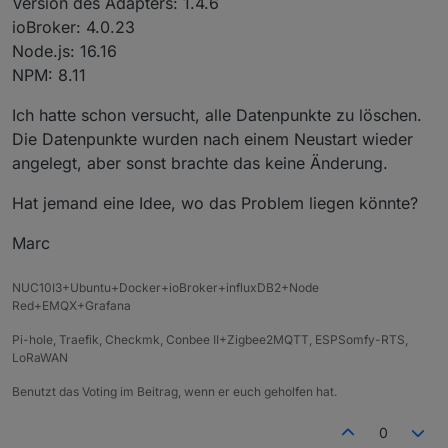
Version des Adapters: 1.4.6
ioBroker: 4.0.23
Node.js: 16.16
NPM: 8.11
Ich hatte schon versucht, alle Datenpunkte zu löschen.
Die Datenpunkte wurden nach einem Neustart wieder
angelegt, aber sonst brachte das keine Änderung.
Hat jemand eine Idee, wo das Problem liegen könnte?
Marc
NUC10I3+Ubuntu+Docker+ioBroker+influxDB2+Node
Red+EMQX+Grafana
Pi-hole, Traefik, Checkmk, Conbee II+Zigbee2MQTT, ESPSomfy-RTS,
LoRaWAN
Benutzt das Voting im Beitrag, wenn er euch geholfen hat.
0