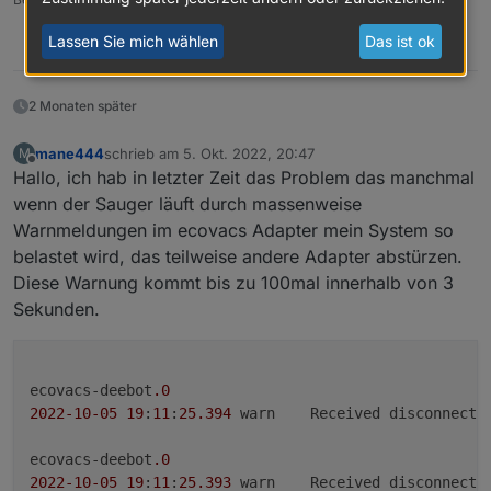
Lassen Sie mich wählen
Das ist ok
0
2 Monaten später
mane444
schrieb am
5. Okt. 2022, 20:47
M
zuletzt editiert von
Offline
Hallo, ich hab in letzter Zeit das Problem das manchmal
wenn der Sauger läuft durch massenweise
Warnmeldungen im ecovacs Adapter mein System so
belastet wird, das teilweise andere Adapter abstürzen.
Diese Warnung kommt bis zu 100mal innerhalb von 3
Sekunden.
ecovacs-deebot
.0
2022
-10
-05
19
:
11
:
25.394
	warn	Received disconnect 
ecovacs-deebot
.0
2022
-10
-05
19
:
11
:
25.393
	warn	Received disconnect 