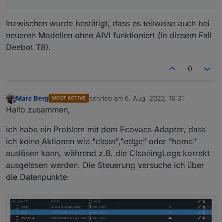
Inzwischen wurde bestätigt, dass es teilweise auch bei
neueren Modellen ohne AIVI funktioniert (in diesem Fall
Deebot T8).
0
Marc Berg
schrieb am
6. Aug. 2022, 16:31
MOST ACTIVE
zuletzt editiert von
Offline
Hallo zusammen,
ich habe ein Problem mit dem Ecovacs Adapter, dass
ich keine Aktionen wie "clean","edge" oder "home"
auslösen kann, während z.B. die CleaningLogs korrekt
ausgelesen werden. Die Steuerung versuche ich über
die Datenpunkte: