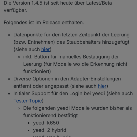
Offline
Die Version 1.4.5 ist seit heute über Latest/Beta
ich möchte hier über den Status des Ecovacs
verfügbar.
Deebot Adapters berichten
und natürlich auch nach Eurer Meinung fragen,
Folgendes ist im Release enthalten:
ob es noch "offene Baustellen" gibt - oder ob Ihr
soweit alles damit umsetzen könnt, was Ihr Euch
Datenpunkte für den letzten Zeitpunkt der Leerung
so vorgestellt habt ( Bitte dabei aber realistisch
(bzw. Entnehmen) des Staubbehälters hinzugefügt
Aktuelle Versionen
bleiben und auch den aktuellen Status
(siehe auch
hier
)
berücksichtigen ;) ).
inkl. Button für manuelles Bestätigung der
Stadiu
m
Version
Releasedatum
Leerung (für Modelle wo die Erkennung nicht
funktioniert)
Stable
1.4.14
04.02.2024 /
Diverse Optionen in den Adapter-Einstellungen
20.02.2024
entfernt oder angepasst (siehe auch
hier
)
Beta
1.4.15
16.03.2024
Initialer Support für den Login bei yeedi (siehe auch
Tester-Topic
)
Alpha
1.4.16-
09.05.2024
Die folgenden yeedi Modelle wurden bisher als
alpha.2
funktionierend bestätigt
yeedi k650
yeedi 2 hybrid
Bekannte (größere) Probleme