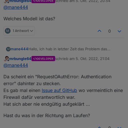
mrbungle64
schrieb am
5. Okt. 2022, 20:54
DEVELOPER
zuletzt editiert von
Offline
@
mane444
Welches Modell ist das?
M
1 Antwort
0
Hallo, ich hab in letzter Zeit das Problem das
mane444
M
manchmal wenn der Sauger läuft durch
mrbungle64
schrieb am
5. Okt. 2022, 21:04
DEVELOPER
massenweise Warnmeldungen im ecovacs Adapter
zuletzt editiert von
Offline
@
mane444
mein System so belastet wird, das teilweise andere
ecovacs-deebot.0

Systemdaten: Raspi4 mit 4GB
Adapter abstürzen.
2022-10-05 19:11:25.394	warn	Received disc
35 Adapter und bei Normalbetrieb ca 40%
Da scheint ein "RequestOAuthError: Authentication
Diese Warnung kommt bis zu 100mal innerhalb von 3
Auslastung.
Kennt jemand das Problem?
Sekunden.
ecovacs-deebot.0

error" dahinter zu stecken.
Node.js v16.17.1
2022-10-05 19:11:25.393	warn	Received disc
Es gab mal einen
Issue auf GitHub
wo vermeintlich eine
NPM 8.15.0
Firewall dafür verantwortlich war.
ecovacs-deebot.0

Hat sich aber nie endgültig aufgeklärt ...
2022-10-05 19:11:25.393	warn	Received disc
ecovacs-deebot.0

Hast du was in der Richtung am Laufen?
2022-10-05 19:11:25.392	warn	Received disc
0