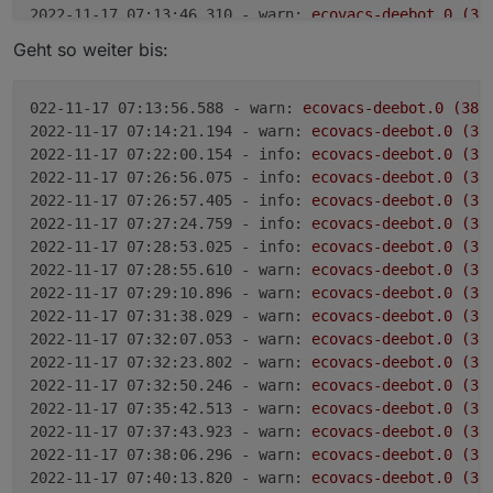
2022-11-17 07:13:46.310 - warn:
ecovacs-deebot.0
(38
2022-11-17 07:13:46.950 - warn:
ecovacs-deebot.0
(38
Geht so weiter bis:
2022-11-17 07:13:47.598 - warn:
ecovacs-deebot.0
(38
2022-11-17 07:13:51.212 - warn:
ecovacs-deebot.0
(38
022-11-17 07:13:56.588 - warn:
ecovacs-deebot.0
(385
2022-11-17 07:14:21.194 - warn:
ecovacs-deebot.0
(38
2022-11-17 07:22:00.154 - info:
ecovacs-deebot.0
(38
2022-11-17 07:26:56.075 - info:
ecovacs-deebot.0
(38
2022-11-17 07:26:57.405 - info:
ecovacs-deebot.0
(38
2022-11-17 07:27:24.759 - info:
ecovacs-deebot.0
(38
2022-11-17 07:28:53.025 - info:
ecovacs-deebot.0
(38
2022-11-17 07:28:55.610 - warn:
ecovacs-deebot.0
(38
2022-11-17 07:29:10.896 - warn:
ecovacs-deebot.0
(38
2022-11-17 07:31:38.029 - warn:
ecovacs-deebot.0
(38
2022-11-17 07:32:07.053 - warn:
ecovacs-deebot.0
(38
2022-11-17 07:32:23.802 - warn:
ecovacs-deebot.0
(38
2022-11-17 07:32:50.246 - warn:
ecovacs-deebot.0
(38
2022-11-17 07:35:42.513 - warn:
ecovacs-deebot.0
(38
2022-11-17 07:37:43.923 - warn:
ecovacs-deebot.0
(38
2022-11-17 07:38:06.296 - warn:
ecovacs-deebot.0
(38
2022-11-17 07:40:13.820 - warn:
ecovacs-deebot.0
(38