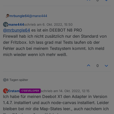
ecovacs-deebot.0

@
mane444
mrbungle64
mane444
schrieb am
6. Okt. 2022, 15:50
M
Welches Modell ist das?
zuletzt editiert von
Offline
@
mrbungle64
es ist ein DEEBOT N8 PRO
Firewall hab ich nicht zusätzlich nur den Standard von
der Fritzbox. Ich lass grad mal Tests laufen ob der
Fehler auch bei meinem Testsystem kommt. Ich meld
mich wieder wenn ich mehr weiß.
0
8 Tagen später
Erstam
schrieb am
14. Okt. 2022, 12:15
E
DEVELOPER
zuletzt editiert von
Offline
Ich habe für meinen Deebot X1 den Adapter in Version
1.4.7. installiert und auch node-canvas installiert. Leider
bleiben bei mir die Map-States leer., auch nachdem ich