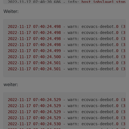
2022-11-17 07:40:20.686 - info:
host.iobslave1
stopI
2022-11-17 07:40:22.712 - info:
ecovacs-deebot.0
(38
Weiter:
2022-11-17 07:40:22.720 - info:
ecovacs-deebot.0
(38
2022-11-17 07:40:22.721 - info:
ecovacs-deebot.0
(38
2022-11-17 07:40:22.722 - info:
ecovacs-deebot.0
(38
2022
-
11
-
17
07
:
40
:
24.498
 - warn: ecovacs-deebot.
0
 (
38
2022-11-17 07:40:24.277 - info:
host.iobslave1
stopI
2022
-
11
-
17
07
:
40
:
24.498
 - warn: ecovacs-deebot.
0
 (
38
2022-11-17 07:40:24.295 - info:
ecovacs-deebot.0
(38
2022
-
11
-
17
07
:
40
:
24.498
 - warn: ecovacs-deebot.
0
 (
38
2022-11-17 07:40:24.413 - warn:
ecovacs-deebot.0
(38
2022
-
11
-
17
07
:
40
:
24.498
 - warn: ecovacs-deebot.
0
 (
38
2022-11-17 07:40:24.414 - warn:
ecovacs-deebot.0
(38
2022
-
11
-
17
07
:
40
:
24.499
 - warn: ecovacs-deebot.
0
 (
38
2022-11-17 07:40:24.414 - warn:
ecovacs-deebot.0
(38
2022
-
11
-
17
07
:
40
:
24.500
 - warn: ecovacs-deebot.
0
 (
38
2022-11-17 07:40:24.415 - warn:
ecovacs-deebot.0
(38
2022
-
11
-
17
07
:
40
:
24.501
 - warn: ecovacs-deebot.
0
 (
38
2022-11-17 07:40:24.415 - warn:
ecovacs-deebot.0
(38
2022
-
11
-
17
07
:
40
:
24.501
 - warn: ecovacs-deebot.
0
 (
38
2022-11-17 07:40:24.415 - warn:
ecovacs-deebot.0
(38
weiter:
2022
-
11
-
17
07
:
40
:
24.529
 - warn: ecovacs-deebot.
0
 (
38
2022
-
11
-
17
07
:
40
:
24.529
 - warn: ecovacs-deebot.
0
 (
38
2022
-
11
-
17
07
:
40
:
24.529
 - warn: ecovacs-deebot.
0
 (
38
2022
-
11
-
17
07
:
40
:
24.529
 - warn: ecovacs-deebot.
0
 (
38
2022
-
11
-
17
07
:
40
:
24.530
 - warn: ecovacs-deebot.
0
 (
38