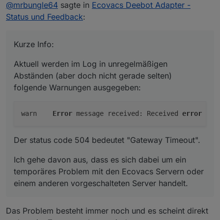
Offline
@
mrbungle64
sagte in
Ecovacs Deebot Adapter -
Abständen (aber doch nicht gerade selten)
folgende Warnungen ausgegeben:
Status und Feedback
:
Der status code 504 bedeutet "Gateway Timeout".
Kurze Info:
Ich gehe davon aus, dass es sich dabei um ein
temporäres Problem mit den Ecovacs Servern
Aktuell werden im Log in unregelmäßigen
oder einem anderen vorgeschalteten Server
Abständen (aber doch nicht gerade selten)
handelt.
folgende Warnungen ausgegeben:
warn	
Error
 message received: Received 
error
 mes
Der status code 504 bedeutet "Gateway Timeout".
Ich gehe davon aus, dass es sich dabei um ein
temporäres Problem mit den Ecovacs Servern oder
einem anderen vorgeschalteten Server handelt.
Das Problem besteht immer noch und es scheint direkt