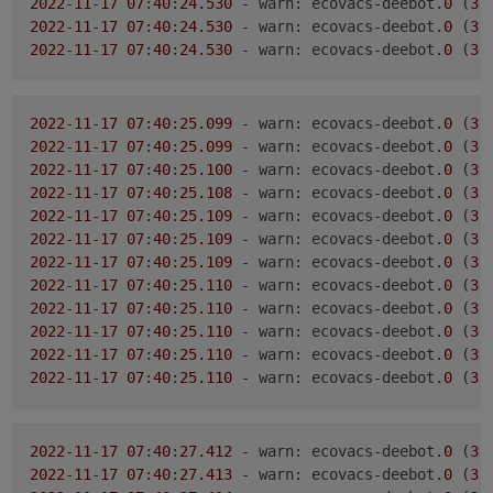
2022
-
11
-
17
07
:
40
:
24.530
 - warn: ecovacs-deebot.
0
 (
38
2022
-
11
-
17
07
:
40
:
24.530
 - warn: ecovacs-deebot.
0
 (
38
2022
-
11
-
17
07
:
40
:
24.530
 - warn: ecovacs-deebot.
0
 (
38
2022
-
11
-
17
07
:
40
:
25.099
 - warn: ecovacs-deebot.
0
 (
38
2022
-
11
-
17
07
:
40
:
25.099
 - warn: ecovacs-deebot.
0
 (
38
2022
-
11
-
17
07
:
40
:
25.100
 - warn: ecovacs-deebot.
0
 (
38
2022
-
11
-
17
07
:
40
:
25.108
 - warn: ecovacs-deebot.
0
 (
38
2022
-
11
-
17
07
:
40
:
25.109
 - warn: ecovacs-deebot.
0
 (
38
2022
-
11
-
17
07
:
40
:
25.109
 - warn: ecovacs-deebot.
0
 (
38
2022
-
11
-
17
07
:
40
:
25.109
 - warn: ecovacs-deebot.
0
 (
38
2022
-
11
-
17
07
:
40
:
25.110
 - warn: ecovacs-deebot.
0
 (
38
2022
-
11
-
17
07
:
40
:
25.110
 - warn: ecovacs-deebot.
0
 (
38
2022
-
11
-
17
07
:
40
:
25.110
 - warn: ecovacs-deebot.
0
 (
38
2022
-
11
-
17
07
:
40
:
25.110
 - warn: ecovacs-deebot.
0
 (
38
2022
-
11
-
17
07
:
40
:
25.110
 - warn: ecovacs-deebot.
0
 (
38
2022
-
11
-
17
07
:
40
:
27.412
 - warn: ecovacs-deebot.
0
 (
38
2022
-
11
-
17
07
:
40
:
27.413
 - warn: ecovacs-deebot.
0
 (
38