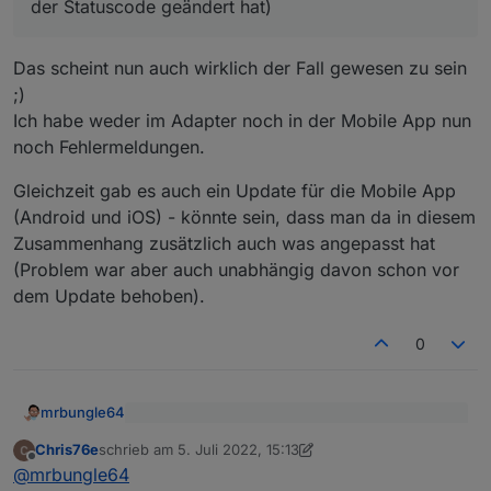
der Statuscode geändert hat)
Inzwischen bekomme ich den Statuscode 502
anstatt 504 - und in der Mobile App kommt die
Zeitüberschreitung sofort - vorher hatte es ein
Der Unterschied ist im Endeffekt auch logisch,
Das scheint nun auch wirklich der Fall gewesen zu sein
paar Sekunden gedauert.
weil der HTTP-Statuscode 502 "Bad Gateway" -
;)
504 aber "Gateway timeout" bedeutet.
Ich habe weder im Adapter noch in der Mobile App nun
Trotzdem nicht gut, dass das Problem nun schon
mehrere Tage besteht ... Aber es kann natürlich
noch Fehlermeldungen.
sein, dass die gerade dabei sind das zu fixen
(und sich aus diesem Grund der Statuscode
Gleichzeit gab es auch ein Update für die Mobile App
geändert hat)
(Android und iOS) - könnte sein, dass man da in diesem
Zusammenhang zusätzlich auch was angepasst hat
(Problem war aber auch unabhängig davon schon vor
dem Update behoben).
0
mrbungle64
...Aber es kann natürlich sein, dass die
Chris76e
schrieb am
5. Juli 2022, 15:13
gerade dabei sind das zu fixen (und sich aus
zuletzt editiert von Chris76e
7. Mai 2022, 17:13
Offline
Das scheint nun auch wirklich der Fall gewesen
diesem Grund der Statuscode geändert hat)
@
mrbungle64
zu sein ;)