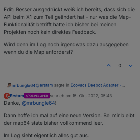
Edit: Besser ausgedrückt weiß ich bereits, dass sich die
API beim X1 zum Teil geändert hat - nur was die Map-
Funktionalität betrifft hatte ich bisher bei meinen
Projekten noch kein direktes Feedback.
Wird denn im Log noch irgendwas dazu ausgegeben
wenn du die Map anforderst?
0
@
erstam
sagte in
Ecovacs Deebot Adapter -
mrbungle64
Status und Feedback
:
Erstam
schrieb am
15. Okt. 2022, 05:43
E
DEVELOPER
zuletzt editiert von
Offline
Danke,
@
mrbungle64
Ich habe für meinen Deebot X1 den Adapter
!
in Version 1.4.7. installiert und auch node-
Hallo
@
Erstam
canvas installiert. Leider bleiben bei mir die
Dann hoffe ich mal auf eine neue Version. Bei mir bleibt
Map-States leer., auch nachdem ich
der map64 state bisher vollkommend leer.
es kann durchaus sein, dass Ecovacs ab dem X1
"loadMapImage" gewählt habe.
die API zum Teil geändert hat.
Im Log sieht eigentlich alles gut aus:
Alle anderen States werden korrekt gefüllt.
Bei der Home Assistant Integration gibt es da
Edit: Besser ausgedrückt weiß ich bereits, dass