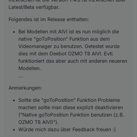
Deebot Staubsauger in VIS integrieren -
funktioniert das aber auch mit anderen
machen sollte man diese explizit deaktivieren
weiter, da der betroffene Teil bei der
Latest/Beta verfügbar.
ioBroker Tutorial | verdrahtet.info
neueren Modellen.
("Native goToPosition Funktion benutzen
Installation i.d.R. neu erstellt wird.
Ideen-Sammlung "Views für ozmo Deebot"
Ein paar kleinere Fehler wurden behoben
(z.B. OZMO T8 AIVI)").
Folgendes ist im Release enthalten:
(für Deebot Geräte im Allgemeinen)
(GitHub Issues
#314
,
#325
,
#326
)
Würde mich dazu über Feedback freuen :)
Bei Modellen mit AIVI ist es nun möglich die
native "goToPosition" Funktion aus dem
Videomanager zu benutzen. Getestet wurde
dies mit dem Deebot OZMO T8 AIVI. Evtl.
funktioniert das aber auch mit anderen neueren
Modellen.
...
Anmerkungen:
Sollte die "goToPosition" Funktion Probleme
machen sollte man diese explizit deaktivieren
("Native goToPosition Funktion benutzen (z.B.
OZMO T8 AIVI)").
Würde mich dazu über Feedback freuen :)