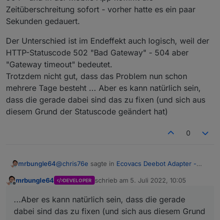
Zeitüberschreitung sofort - vorher hatte es ein paar
Sekunden gedauert.
Der Unterschied ist im Endeffekt auch logisch, weil der
HTTP-Statuscode 502 "Bad Gateway" - 504 aber
"Gateway timeout" bedeutet.
Trotzdem nicht gut, dass das Problem nun schon
mehrere Tage besteht ... Aber es kann natürlich sein,
dass die gerade dabei sind das zu fixen (und sich aus
diesem Grund der Statuscode geändert hat)
0
@
chris76e
sagte in
Ecovacs Deebot Adapter -
mrbungle64
Status und Feedback
:
mrbungle64
schrieb am
5. Juli 2022, 10:05
DEVELOPER
zuletzt editiert von
Offline
@
mrbungle64
kann ich bestätigen, Deboot
...Aber es kann natürlich sein, dass die gerade
901.
Danke für die Rückmeldung
dabei sind das zu fixen (und sich aus diesem Grund