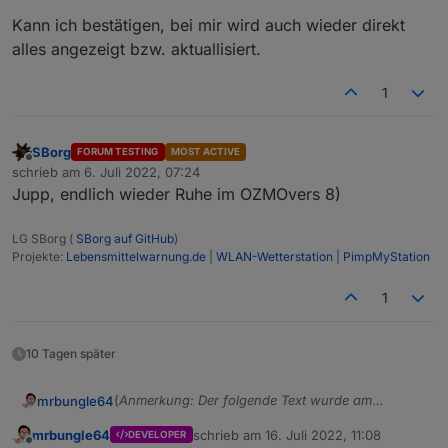
Ich habe weder im Adapter noch in der Mobile
Gleichzeit gab es auch ein Update für die Mobile
Kann ich bestätigen, bei mir wird auch wieder direkt
App nun noch Fehlermeldungen.
App (Android und iOS) - könnte sein, dass man
alles angezeigt bzw. aktuallisiert.
da in diesem Zusammenhang zusätzlich auch was
angepasst hat (Problem war aber auch
1
unabhängig davon schon vor dem Update
behoben).
SBorg
FORUM TESTING
MOST ACTIVE
Offline
schrieb am
6. Juli 2022, 07:24
zuletzt editiert von
Jupp, endlich wieder Ruhe im OZMOvers 8)
LG SBorg (
SBorg auf GitHub
)
Projekte:
Lebensmittelwarnung.de
|
WLAN-Wetterstation
|
PimpMyStation
1
10 Tagen später
(
Anmerkung: Der folgende Text wurde am
mrbungle64
03.06.2022 gekürzt und danach immer wieder
mrbungle64
schrieb am
16. Juli 2022, 11:08
DEVELOPER
aktualisiert
)
Hallo zusammen,
zuletzt editiert von