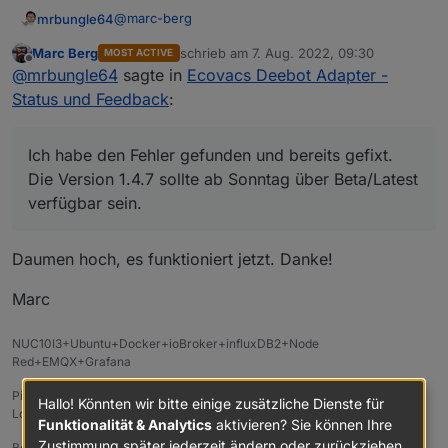
@
marc-berg
mrbungle64
Marc Berg
schrieb am
7. Aug. 2022, 09:30
MOST ACTIVE
zuletzt editiert von
Offline
Auf der zweiten Instanz, die vom Fehler
@
mrbungle64
sagte in
Ecovacs Deebot Adapter -
betroffen ist, ein "Deebot Slim2". Die
Status und Feedback
:
Ich habe den Fehler gefunden und bereits gefixt.
Fehlermeldung im Log lautet "Error while
Die Version 1.4.7 sollte ab Sonntag über
handling state change", hier ein Log-Auszug,
Beta/Latest verfügbar sein.
während ich den Button "clean" betätige
Ich habe den Fehler gefunden und bereits gefixt.
Die Version 1.4.7 sollte ab Sonntag über Beta/Latest
verfügbar sein.
Daumen hoch, es funktioniert jetzt. Danke!
Marc
NUC10I3+Ubuntu+Docker+ioBroker+influxDB2+Node
Red+EMQX+Grafana
Pi-hole, Traefik, Checkmk, Conbee II+Zigbee2MQTT, ESPSomfy-RTS,
Hallo! Könnten wir bitte einige zusätzliche Dienste für
LoRaWAN
Funktionalität & Analytics
aktivieren? Sie können Ihre
Zustimmung später jederzeit ändern oder zurückziehen.
Benutzt das Voting im Beitrag, wenn er euch geholfen hat.