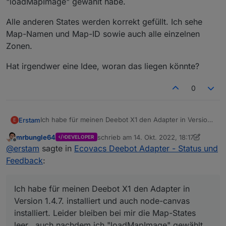
"loadMapImage" gewählt habe.
Alle anderen States werden korrekt gefüllt. Ich sehe
Map-Namen und Map-ID sowie auch alle einzelnen
Zonen.
Hat irgendwer eine Idee, woran das liegen könnte?
0
Ich habe für meinen Deebot X1 den Adapter in Version
Erstam
E
1.4.7. installiert und auch node-canvas installiert. Leider
mrbungle64
schrieb am
14. Okt. 2022, 18:17
DEVELOPER
bleiben bei mir die Map-States leer., auch nachdem ich
Alle anderen States werden korrekt gefüllt. Ich sehe
zuletzt editiert von mrbungle64
Offline
@
erstam
sagte in
Ecovacs Deebot Adapter - Status und
"loadMapImage" gewählt habe.
Map-Namen und Map-ID sowie auch alle einzelnen
Zonen.
Hat irgendwer eine Idee, woran das liegen könnte?
Feedback
:
Ich habe für meinen Deebot X1 den Adapter in
Version 1.4.7. installiert und auch node-canvas
installiert. Leider bleiben bei mir die Map-States
leer., auch nachdem ich "loadMapImage" gewählt