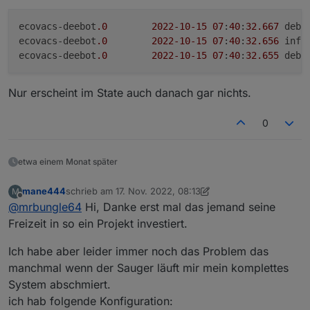
Ich sehe Map-Namen und Map-ID sowie
ebenfalls Probleme:
sich die API beim X1 zum Teil geändert hat - nur
auch alle einzelnen Zonen.
https://github.com/DeebotUniverse/Deebot-4-
was die Map-Funktionalität betrifft hatte ich bisher
Wird denn im Log noch irgendwas dazu
ecovacs-deebot
.0
2022
-10
-15
07
:
40
:
32.667
Home-Assistant/issues/247
bei meinen Projekten noch kein direktes
ausgegeben wenn du die Map anforderst?
ecovacs-deebot
.0
2022
-10
-15
07
:
40
:
32.656
Hat irgendwer eine Idee, woran das liegen
Leider ist die API nicht öffentlich zugänglich
Feedback.
ecovacs-deebot
.0
2022
-10
-15
07
:
40
:
32.655
könnte?
dokumentiert, so dass wir das nicht direkt prüfen
können.
Nur erscheint im State auch danach gar nichts.
0
etwa einem Monat später
mane444
schrieb am
17. Nov. 2022, 08:13
M
zuletzt editiert von mane444
Offline
@
mrbungle64
Hi, Danke erst mal das jemand seine
Freizeit in so ein Projekt investiert.
Ich habe aber leider immer noch das Problem das
manchmal wenn der Sauger läuft mir mein komplettes
System abschmiert.
ich hab folgende Konfiguration: