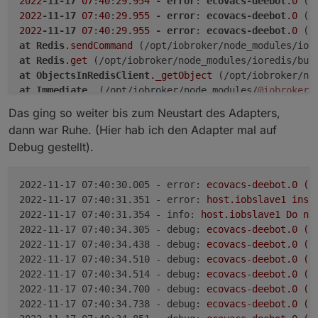
2022
-11-17
07
:
40
:
29.954
-
error
: 
ecovacs-deebot
.0
 (
3
2022
-11-17
07
:
40
:
29.955
-
error
: 
ecovacs-deebot
.0
 (
3
2022
-11-17
07
:
40
:
29.955
-
error
: 
ecovacs-deebot
.0
 (
3
at
Redis
.sendCommand
 (/opt/iobroker/node_modules/ior
at
Redis
.get
 (/opt/iobroker/node_modules/ioredis/bui
at
ObjectsInRedisClient
._getObject
 (/opt/iobroker/no
at
Immediate
. (/opt/iobroker/node_modules/
@iobroker
/
at
processImmediate
 (
node
:internal/
timers
:
468
:
21
Das ging so weiter bis zum Neustart des Adapters,
dann war Ruhe. (Hier hab ich den Adapter mal auf
Debug gestellt).
2022-11-17 07:40:30.005 - error:
ecovacs-deebot.0
(3
2022-11-17 07:40:31.351 - error:
host.iobslave1
inst
2022-11-17 07:40:31.354 - info:
host.iobslave1
Do
no
2022-11-17 07:40:34.305 - debug:
ecovacs-deebot.0
(1
2022-11-17 07:40:34.438 - debug:
ecovacs-deebot.0
(1
2022-11-17 07:40:34.510 - debug:
ecovacs-deebot.0
(1
2022-11-17 07:40:34.514 - debug:
ecovacs-deebot.0
(1
2022-11-17 07:40:34.700 - debug:
ecovacs-deebot.0
(1
2022-11-17 07:40:34.738 - debug:
ecovacs-deebot.0
(1