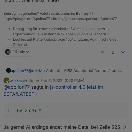
nicht ... weil heisst "sudo"
Beitrag hat geholfen? Votet rechts unten im Beitrag :-)
https://paypal.me/Apollon77 / https://github.com/sponsors/Apollon77
Debug-Log für Instanz einschalten? Admin -> Instanzen ->
Expertenmodus -> Instanz aufklappen - Loglevel ändern
Logfiles auf Platte /opt/iobroker/log/… nutzen, Admin schneidet
Zeilen ab
1 Reply
0
@
e-i-k-e
Ahhh der RPI2 Adapter ist "zu nett" und
apollon77
fängt den Fehler so ab das der Rebuild
e-i-k-e
wrote on
Feb 6, 2022, 3:02 PM
E
Mechanismus vom Controller nicht greifen kann.
Editiere mal
last edited by e-i-k-e
Feb 6, 2022, 4:02 PM
Offline
@
apollon77
sagte in
js-controller 4.0 jetzt im
Willste mal was versuchen?
/opt/iobroker/node_modules/iobroker.rp2/main.js
und füge bei Zeile 648 das hinzu
Danach bitte adapter neu starten ... Dann schauen
BETA/LATEST!
:
https://github.com/iobroker-community-
wir mal was das System so macht. Hätte dann gern
adapters/ioBroker.rpi2/blob/master/main.js#L648
das log. Also er sollte - wenn er sich dann wegen
dem Folgefehler beendet - der Controller sagen das
l ... bis zu 3x !!
er rebuild machen will ... bis zu 3x !!
Ja gerne! Allerdings endet meine Datei bei Zeile 525. :/