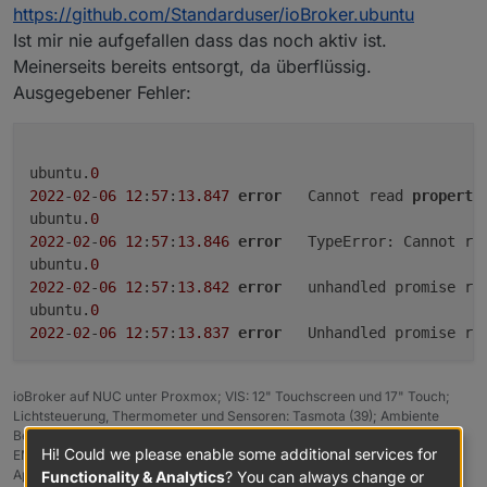
https://github.com/Standarduser/ioBroker.ubuntu
-> 5.2.0:

Fix crash cases reported via sentry

Ist mir nie aufgefallen dass das noch aktiv ist.
Added support for multi-repositories

Meinerseits bereits entsorgt, da überflüssig.
Ausgegebener Fehler:
-> 5.1.29:

Fix crash cases reported via sentry

Added support for multi-repositories

ubuntu.
0
-> 5.1.28:

2022
-
02
-
06
12
:
57
:
13.847
error
	Cannot read 
property
Fixed discovery function

ubuntu.
0
Fixed some GUI bugs

2022
-
02
-
06
12
:
57
:
13.846
error
	TypeError: Cannot re
==============================================
ubuntu.
0
Would you like to upgrade admin from @5.1.25 t
2022
-
02
-
06
12
:
57
:
13.842
error
	unhandled promise re
Update admin from @5.1.25 to @5.2.3

ubuntu.
0
host.iobroker-v600-testsystem7 Adapter "system
2022
-
02
-
06
12
:
57
:
13.837
error
	Unhandled promise re
NPM version: 6.14.16

Installing iobroker.admin@5.2.3... (System call
+ iobroker.admin@5.2.3

ioBroker auf NUC unter Proxmox; VIS: 12" Touchscreen und 17" Touch;
updated 7 packages in 32.186s

Lichtsteuerung, Thermometer und Sensoren: Tasmota (39); Ambiente
Beleuchtung: WLED (9); Heizung: DECT Thermostate (9) an Fritz 6690;
17 packages are looking for funding

Hi! Could we please enable some additional services for
EMS-ESP; 1 Echo V2; 3 Echo DOT; 1 Echo Connect; 2 Echo Show 5; Unifi
  run `npm fund` for details

Ap-Ac Lite.
Functionality & Analytics
? You can always change or