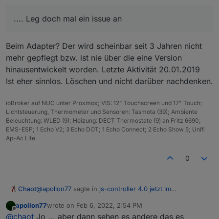
.... Leg doch mal ein issue an
Beim Adapter? Der wird scheinbar seit 3 Jahren nicht
mehr gepflegt bzw. ist nie über die eine Version
hinausentwickelt worden. Letzte Aktivität 20.01.2019
Ist eher sinnlos. Löschen und nicht darüber nachdenken.
ioBroker auf NUC unter Proxmox; VIS: 12" Touchscreen und 17" Touch;
Lichtsteuerung, Thermometer und Sensoren: Tasmota (39); Ambiente
Beleuchtung: WLED (9); Heizung: DECT Thermostate (9) an Fritz 6690;
EMS-ESP; 1 Echo V2; 3 Echo DOT; 1 Echo Connect; 2 Echo Show 5; Unifi
Ap-Ac Lite.
0
@
apollon77
sagte in
js-controller 4.0 jetzt im
Chaot
BETA/LATEST!
:
apollon77
wrote on
Feb 6, 2022, 2:54 PM
last edited by
Offline
.... Leg doch mal ein issue an
@
chaot
Jo ... aber dann sehen es andere das es