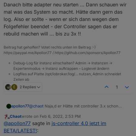
Danach bitte adapter neu starten ... Dann schauen wir
mal was das System so macht. Hätte dann gern das
log. Also er sollte - wenn er sich dann wegen dem
Folgefehler beendet - der Controller sagen das er
rebuild machen will ... bis zu 3x !!
Beitrag hat geholfen? Votet rechts unten im Beitrag :-)
https://paypal.me/Apollon77 / https://github.com/sponsors/Apollon77
Debug-Log für Instanz einschalten? Admin -> Instanzen ->
Expertenmodus -> Instanz aufklappen - Loglevel ändern
Logfiles auf Platte /opt/iobroker/log/… nutzen, Admin schneidet
Zeilen ab
E
2 Replies
1
apollon77
@
chaot
Naja,d er Hätte mit controller 3.x schon
Fehler wegen "adapter.objects.getObjectList" loggen
Chaot
wrote on
Feb 6, 2022, 2:53 PM
müssen und muss angepasst werden. Leg doch mal
last edited by
Offline
@
apollon77
sagte in
js-controller 4.0 jetzt im
ein issue an
BETA/LATEST!
: