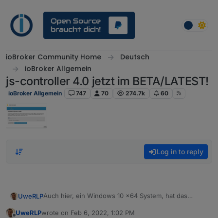
Skip to content
ioBroker Community Home
Deutsch
ioBroker Allgemein
js-controller 4.0 jetzt im BETA/LATEST!
ioBroker Allgemein
747
70
274.7k
60
Log in to reply
Auch hier, ein Windows 10 x64 System, hat das
UweRLP
Upgrade auf die 4.0.4 erfolgreich geklappt.
UweRLP
wrote on
Feb 6, 2022, 1:02 PM
Danke
last edited by