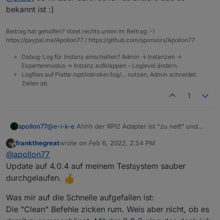
bekannt ist :)
Beim Adapter? Der wird scheinbar seit 3 Jahren nicht
mehr gepflegt bzw. ist nie über die eine Version
Beitrag hat geholfen? Votet rechts unten im Beitrag :-)
hinausentwickelt worden. Letzte Aktivität 20.01.2019
https://paypal.me/Apollon77 / https://github.com/sponsors/Apollon77
Ist eher sinnlos. Löschen und nicht darüber
Debug-Log für Instanz einschalten? Admin -> Instanzen ->
nachdenken.
Expertenmodus -> Instanz aufklappen - Loglevel ändern
Logfiles auf Platte /opt/iobroker/log/… nutzen, Admin schneidet
Zeilen ab
1
@
e-i-k-e
Ahhh der RPI2 Adapter ist "zu nett" und
apollon77
fängt den Fehler so ab das der Rebuild
frankthegreat
wrote on
Feb 6, 2022, 2:54 PM
Mechanismus vom Controller nicht greifen kann.
Editiere mal
last edited by
Offline
@
apollon77
Willste mal was versuchen?
/opt/iobroker/node_modules/iobroker.rp2/main.js
und füge bei Zeile 648 das hinzu
Danach bitte adapter neu starten ... Dann schauen
Update auf 4.0.4 auf meinem Testsystem sauber
https://github.com/iobroker-community-
wir mal was das System so macht. Hätte dann gern
durchgelaufen.
adapters/ioBroker.rpi2/blob/master/main.js#L648
das log. Also er sollte - wenn er sich dann wegen
dem Folgefehler beendet - der Controller sagen das
Was mir auf die Schnelle aufgefallen ist:
er rebuild machen will ... bis zu 3x !!
Die "Clean" Befehle zicken rum. Weis aber nicht, ob es