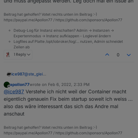
und muss angepasst werden. Leg doch mal ein issue an
2022-02-06 12:57:13.846	error	TypeError: Canno
ubuntu.0

Beitrag hat geholfen? Votet rechts unten im Beitrag :-)
2022-02-06 12:57:13.842	error	unhandled promis
https://paypal.me/Apollon77 / https://github.com/sponsors/Apollon77
ubuntu.0

Debug-Log für Instanz einschalten? Admin -> Instanzen ->
Expertenmodus -> Instanz aufklappen - Loglevel ändern
Logfiles auf Platte /opt/iobroker/log/… nutzen, Admin schneidet
Zeilen ab
1 Reply
0
@
ste_glei
ice987
kann ich bestätigen:
apollon77
wrote on
Feb 6, 2022, 2:33 PM
last edited by
Offline
@
ice987
Verstehe ich nicht weil der Container macht
hilft und ioBroker läuft nun
eigentlich genauein Fix beim startup soweit ich weiss ...
also das wäre interessant das sich das Andre mal
anschaut
Beitrag hat geholfen? Votet rechts unten im Beitrag :-)
https://paypal.me/Apollon77 / https://github.com/sponsors/Apollon77