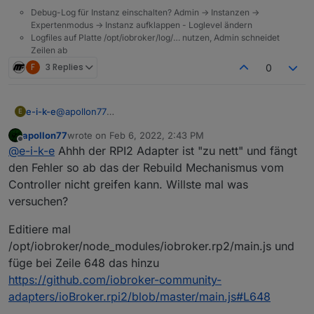
Debug-Log für Instanz einschalten? Admin -> Instanzen ->
Expertenmodus -> Instanz aufklappen - Loglevel ändern
Logfiles auf Platte /opt/iobroker/log/… nutzen, Admin schneidet
Zeilen ab
F
3 Replies
0
e-i-k-e
@
apollon77
E
Hallo,
apollon77
wrote on
Feb 6, 2022, 2:43 PM
anbei wie gewünscht die komplette log.
last edited by
Offline
@
e-i-k-e
Ahhh der RPI2 Adapter ist "zu nett" und fängt
b04d2521-d6ec-46a9-ab5a-18d5ad80331e-
iobroker.2022-02-06.log
den Fehler so ab das der Rebuild Mechanismus vom
Controller nicht greifen kann. Willste mal was
versuchen?
Editiere mal
/opt/iobroker/node_modules/iobroker.rp2/main.js und
füge bei Zeile 648 das hinzu
https://github.com/iobroker-community-
adapters/ioBroker.rpi2/blob/master/main.js#L648