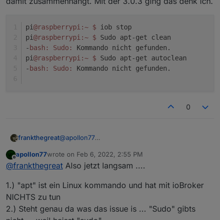
damit zusammenhängt. Mit der 3.0.3 ging das denk ich.
pi
@raspberrypi
:~
$ 
iob stop
pi
@raspberrypi
:~
$ 
Sudo apt-get clean
-
bash:
Sudo:
 Kommando nicht gefunden.
pi
@raspberrypi
:~
$ 
Sudo apt-get autoclean
-
bash:
Sudo:
 Kommando nicht gefunden.
0
@
apollon77
frankthegreat
Update auf 4.0.4 auf meinem Testsystem sauber
apollon77
wrote on
Feb 6, 2022, 2:55 PM
durchgelaufen.
Was mir auf die Schnelle aufgefallen ist:
last edited by
Offline
@
frankthegreat
Also jetzt langsam ....
Die "Clean" Befehle zicken rum. Weis aber nicht,
ob es damit zusammenhängt. Mit der 3.0.3 ging
pi@raspberrypi:~ $ iob stop

1.) "apt" ist ein Linux kommando und hat mit ioBroker
das denk ich.
pi@raspberrypi:~ $ Sudo apt-get clean

-bash: Sudo: Kommando nicht gefunden.

NICHTS zu tun
pi@raspberrypi:~ $ Sudo apt-get autoclean
2.) Steht genau da was das issue is ... "Sudo" gibts
-bash: Sudo: Kommando nicht gefunden.
