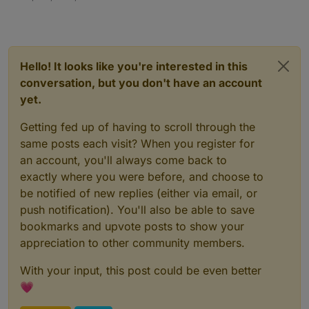
}
async
function
acceptCookies
(
page
) {
const
 candidates = [
    { 
text
: 
'Accept all'
 }, { 
text
: 
'Accept All
Hello! It looks like you're interested in this
    { 
text
: 
'Alle akzeptieren'
 }, { 
text
: 
'Akze
conversation, but you don't have an account
    { 
selector
: 
'button#onetrust-accept-btn-han
yet.
    { 
selector
: 
'button[aria-label*="accept"]'
 
  ];
Getting fed up of having to scroll through the
await
tryClick
(page, candidates, { 
timeout
: 
2
same posts each visit? When you register for
}
an account, you'll always come back to
exactly where you were before, and choose to
async
function
loginIfNeeded
(
page, username, pa
be notified of new replies (either via email, or
const
 usernameSelectors = [
'input[name="username"]'
,
push notification). You'll also be able to save
'input#username'
,
bookmarks and upvote posts to show your
'input[name="user"]'
,
appreciation to other community members.
'input[type="text"]'
,
'input[autocomplete="username"]'
With your input, this post could be even better
  ];
💗
const
 passwordSelectors = [
'input[name="password"]'
,