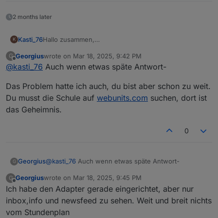
2 months later
Hallo zusammen,
Kasti_76
K
ich wollte den Adapter installieren, aber die URL im
Georgius
wrote on
Mar 18, 2025, 9:42 PM
G
Browser bei mir lautet
Danke
last edited by
Offline
@
kasti_76
Auch wenn etwas späte Antwort-
"
https://thalia.webuntis.com/today
" Da gibt es kein
Schoolsecret. Wie melde ich mich dann an?
Jürgen
Das Problem hatte ich auch, du bist aber schon zu weit.
Du musst die Schule auf
webunits.com
suchen, dort ist
das Geheimnis.
0
@
kasti_76
Auch wenn etwas späte Antwort-
Georgius
G
Georgius
wrote on
Mar 18, 2025, 9:45 PM
G
Das Problem hatte ich auch, du bist aber schon zu
last edited by
Offline
Ich habe den Adapter gerade eingerichtet, aber nur
weit. Du musst die Schule auf
webunits.com
suchen,
dort ist das Geheimnis.
inbox,info und newsfeed zu sehen. Weit und breit nichts
vom Stundenplan