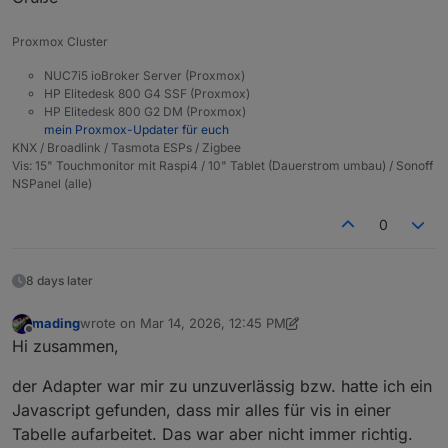
Proxmox Cluster
NUC7i5 ioBroker Server (Proxmox)
HP Elitedesk 800 G4 SSF (Proxmox)
HP Elitedesk 800 G2 DM (Proxmox)
mein Proxmox-Updater für euch
KNX / Broadlink / Tasmota ESPs / Zigbee
Vis: 15" Touchmonitor mit Raspi4 / 10" Tablet (Dauerstrom umbau) / Sonoff
NSPanel (alle)
0
8 days later
mading
wrote on
Mar 14, 2026, 12:45 PM
last edited by mading
Mar 19, 2026, 11:56 AM
Offline
Hi zusammen,
der Adapter war mir zu unzuverlässig bzw. hatte ich ein
Javascript gefunden, dass mir alles für vis in einer
Tabelle aufarbeitet. Das war aber nicht immer richtig.