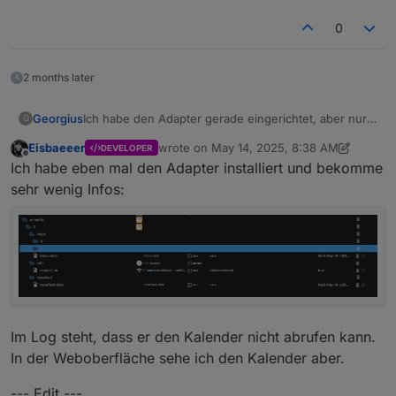
0
2 months later
Georgius
Ich habe den Adapter gerade eingerichtet, aber nur
G
inbox,info und newsfeed zu sehen. Weit und breit
Eisbaeeer
wrote on
May 14, 2025, 8:38 AM
DEVELOPER
nichts vom Stundenplan
last edited by Eisbaeeer
May 14, 2025, 2:4
Offline
Ich habe eben mal den Adapter installiert und bekomme
sehr wenig Infos:
Im Log steht, dass er den Kalender nicht abrufen kann.
In der Weboberfläche sehe ich den Kalender aber.
--- Edit ---