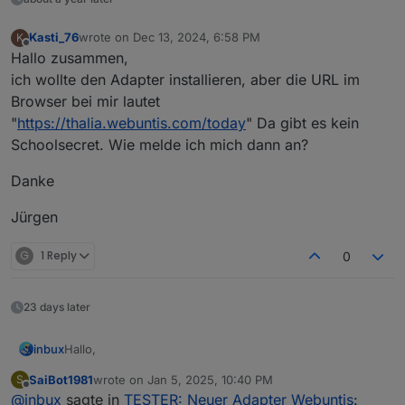
Kasti_76
wrote on
Dec 13, 2024, 6:58 PM
K
last edited by
Offline
Hallo zusammen,
ich wollte den Adapter installieren, aber die URL im
Browser bei mir lautet
"
https://thalia.webuntis.com/today
" Da gibt es kein
Schoolsecret. Wie melde ich mich dann an?
Danke
Jürgen
G
1 Reply
0
23 days later
Hallo,
inbux
SaiBot1981
wrote on
Jan 5, 2025, 10:40 PM
S
danke erstmal für den Adapter.
last edited by
Offline
@
inbux
sagte in
TESTER: Neuer Adapter Webuntis
: