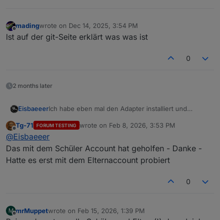
mading
wrote on
Dec 14, 2025, 3:54 PM
last edited by
Offline
Ist auf der git-Seite erklärt was was ist
0
2 months later
Ich habe eben mal den Adapter installiert und
Eisbaeeer
bekomme sehr wenig Infos:
Tg-71
wrote on
Feb 8, 2026, 3:53 PM
FORUM TESTING
Im Log steht, dass er den Kalender nicht abrufen
last edited by
Offline
@
Eisbaeeer
kann. In der Weboberfläche sehe ich den Kalender
aber.
--- Edit ---
Das mit dem Schüler Account hat geholfen - Danke -
Ok, mit dem Account vom Schüler bekomme ich den
Hatte es erst mit dem Elternaccount probiert
Stundenplan (macht irgendwie auch Sinn).
Leider sind im Adapter die Klassenarbeiten nicht
0
ersichtlich. Hat da schon jemand eine Lösung?
VG Lars
mrMuppet
wrote on
Feb 15, 2026, 1:39 PM
M
last edited by
Offline