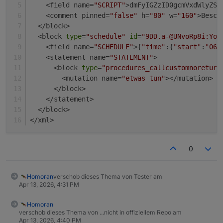
    <field name=
"SCRIPT"
>dmFyIGZzID0gcmVxdWlyZSg
      }
    <comment pinned=
"false"
 h=
"80"
 w=
"160"
>Besch
    } 
catch
 { 
/* continue */
 }
  </block>
  }
  <block 
type
=
"schedule"
id
=
"9DD.a-@UNvoRp8i:Yod
return
false
;
    <field name=
"SCHEDULE"
>{
"time"
:{
"start"
:
"06:
}
    <statement name=
"STATEMENT"
>
      <block 
type
=
"procedures_callcustomnoreturn
async
function
tryClick
(
page, candidates, opts 
        <mutation name=
"etwas tun"
></mutation>
for
 (
const
 c 
of
 candidates) {
      </block>
try
 {
    </statement>
if
 (c.
selector
) {
  </block>
await
 page.
click
(c.
selector
, { 
timeout
:
</xml>
return
true
;
      }
if
 (c.
text
) {
0
const
 el = page.
getByText
(c.
text
, { 
exa
await
 el.
first
().
click
({ 
timeout
: opts.
return
true
;
Homoran
verschob dieses Thema von Tester am
      }
Apr 13, 2026, 4:31 PM
    } 
catch
 { 
/* continue */
 }
Homoran
  }
verschob dieses Thema von ...nicht in offiziellem Repo am
return
false
;
Apr 13, 2026, 4:40 PM