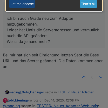
Weiss da jemand mehr?
Let me choose
That's ok
Hallo zusammen,
ich bin auch Grade neu zum Adapter
hinzugekommen.
Leider hat Untis die Serveradressen und vermutlich
auch die API geändert.
Weiss da jemand mehr?
Bei mir hat sich seit Einrichtung letzten Sept die Base
URL und das Secret geändert. Die Daten kommen aber
an
0
@
tobi_kieninger
sagte in
TESTER: Neuer Adapter
mading
Webuntis
:
tobi_kieninger
wrote on
Dec 14, 2025, 12:08 PM
T
last edited by
Offline
@
mading
sagte in
Hallo zusammen,
TESTER: Neuer Adapter Webuntis
: