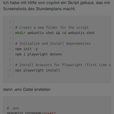
Ich habe mit Hilfe von copilot ein Skript gebaut, das mir
Screenshots des Stundenplans macht.
# Create a new folder for the script
mkdir
 webuntis-shot && 
cd
 webuntis-shot
# Initialize and install dependencies
npm init -y
npm i playwright dotenv
# Install browsers for Playwright (first time on
npx playwright install
dann .env Datei erstellen
# .env
WEBUNTIS_USERNAME
=
"user"