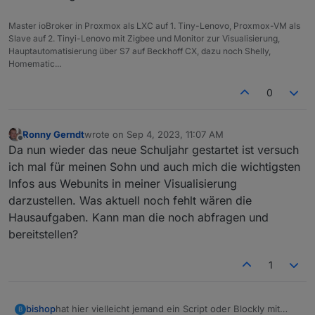
Master ioBroker in Proxmox als LXC auf 1. Tiny-Lenovo, Proxmox-VM als
Slave auf 2. Tinyi-Lenovo mit Zigbee und Monitor zur Visualisierung,
Hauptautomatisierung über S7 auf Beckhoff CX, dazu noch Shelly,
Homematic...
0
Ronny Gerndt
wrote on
Sep 4, 2023, 11:07 AM
last edited by
Offline
Da nun wieder das neue Schuljahr gestartet ist versuch
ich mal für meinen Sohn und auch mich die wichtigsten
Infos aus Webunits in meiner Visualisierung
darzustellen. Was aktuell noch fehlt wären die
Hausaufgaben. Kann man die noch abfragen und
bereitstellen?
1
bishop
hat hier vielleicht jemand ein Script oder Blockly mit
B