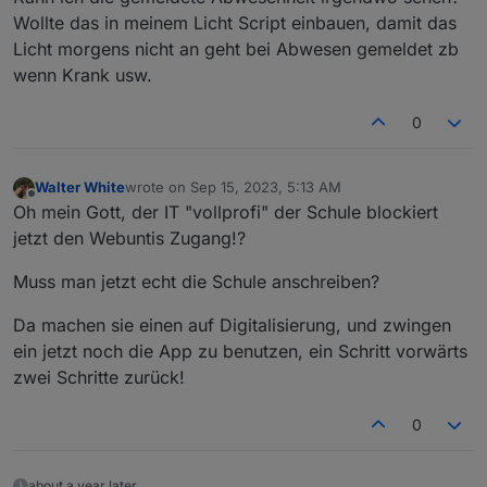
Wollte das in meinem Licht Script einbauen, damit das
Licht morgens nicht an geht bei Abwesen gemeldet zb
wenn Krank usw.
0
Walter White
wrote on
Sep 15, 2023, 5:13 AM
last edited by
Offline
Oh mein Gott, der IT "vollprofi" der Schule blockiert
jetzt den Webuntis Zugang!?
Muss man jetzt echt die Schule anschreiben?
Da machen sie einen auf Digitalisierung, und zwingen
ein jetzt noch die App zu benutzen, ein Schritt vorwärts
zwei Schritte zurück!
0
about a year later