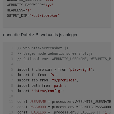
WEBUNTIS_PASSWORD
=
"xyz"
HEADLESS
=
"1"
OUTPUT_DIR
=
"/opt/iobroker"
dann die Datei z.B. webuntis.js anlegen
// webuntis-screenshot.js
// Usage: node webuntis-screenshot.js
// Optional env: WEBUNTIS_USERNAME, WEBUNTIS_PA
import
 { chromium } 
from
'playwright'
;
import
 fs 
from
'fs'
;
import
 fsp 
from
'fs/promises'
;
import
 path 
from
'path'
;
import
'dotenv/config'
;
const
USERNAME
 = process.
env
.
WEBUNTIS_USERNAME
 
const
PASSWORD
 = process.
env
.
WEBUNTIS_PASSWORD
 
const
HEADLESS
 = (process.
env
.
HEADLESS
 || 
'1'
) 