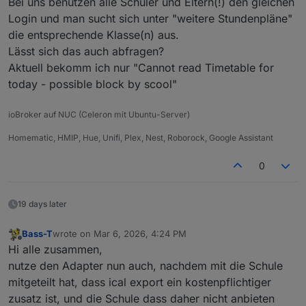
Bei uns benutzen alle Schüler und Eltern(!) den gleichen
Login und man sucht sich unter "weitere Stundenpläne"
die entsprechende Klasse(n) aus.
Lässt sich das auch abfragen?
Aktuell bekomm ich nur "Cannot read Timetable for
today - possible block by scool"
ioBroker auf NUC (Celeron mit Ubuntu-Server)
Homematic, HMIP, Hue, Unifi, Plex, Nest, Roborock, Google Assistant
0
19 days later
Bass-T
wrote on
Mar 6, 2026, 4:24 PM
last edited by
Offline
Hi alle zusammen,
nutze den Adapter nun auch, nachdem mit die Schule
mitgeteilt hat, dass ical export ein kostenpflichtiger
zusatz ist, und die Schule dass daher nicht anbieten