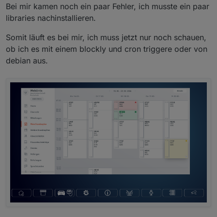
throw
new
Error
(
`Invalid JSON in 
${filePa
Bei mir kamen noch ein paar Fehler, ich musste ein paar
    }
libraries nachinstallieren.
const
 hash = (data.
TARGET_HASH
 || 
''
).
trim
(
if
 (!hash) 
throw
new
Error
(
`Missing "TARGET
Somit läuft es bei mir, ich muss jetzt nur noch schauen,
validateHash
(hash);
ob ich es mit einem blockly und cron triggere oder von
return
 hash;
debian aus.
  } 
else
 {
// treat as plain text
const
 hash = (
await
 fsp.
readFile
(filePath, 
validateHash
(hash);
return
 hash;
  }
}
function
validateHash
(
hash
) {
if
 (!hash.
startsWith
(
'#/'
)) {
throw
new
Error
(
`TARGET_HASH must start wit
  }
}
// Utility: ensure directory exists (try to cre
function
ensureDir
(
dir
) {