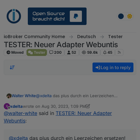
Skip to content
ioBroker Community Home
Deutsch
Tester
TESTER: Neuer Adapter Webuntis
Moved
Tester
200
52
59.6k
45
Log in to reply
Walter White
@
xdelta
das plus durch ein Leerzeichen
ersetzen!
xdelta
wrote on
Aug 30, 2023, 1:09 PM
X
last edited by xdelta
Aug 30, 2023, 4:15 PM
Offline
@
walter-white
said in
TESTER: Neuer Adapter
Webuntis
:
@
xdelta
das plus durch ein Leerzeichen ersetzen!