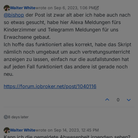
dem ich die Ausfallende Stunden per Telegram
Walter White
wrote on
Sep 6, 2023, 1:06 PM
rausschicken kann?
last edited by Walter White
Sep 6, 2023, 4:49 PM
Offline
@
bishop
der Post ist zwar alt aber ich habe auch nach
so etwas gesucht, habe hier Alexa Meldungen fürs
Kinderzimmer und Telegramm Meldungen für uns
Erwachsene gebaut.
Ich hoffe das funktioniert alles korrekt, habe das Skript
nämlich noch umgebaut um auch vertretungsunterricht
anzeigen zu lassen, einfach nur die ausfallstunden hat
auf jeden Fall funktioniert das andere ist gerade noch
neu.
https://forum.iobroker.net/post/1040116
0
8 days later
Walter White
wrote on
Sep 14, 2023, 12:45 PM
last edited by
Offline
Kann ich die gemeldete Abwesenheit irgendwo sehen?