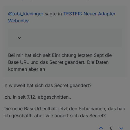
Bei mir hat sich seit Einrichtung letzten Sept die Base
ich bin auch Grade neu zum Adapter
URL und das Secret geändert. Die Daten kommen aber
hinzugekommen.
@
tobi_kieninger
sagte in
TESTER: Neuer Adapter
an
Leider hat Untis die Serveradressen und
Webuntis
:
vermutlich auch die API geändert.
Weiss da jemand mehr?
Bei mir hat sich seit Einrichtung letzten Sept die
Base URL und das Secret geändert. Die Daten
kommen aber an
In wieweit hat sich das Secret geändert?
Ich. In seit 7.12. abgeschnitten..
Die neue BaseUrl enthält jetzt den Schulnamen, das hab
ich geschafft, aber wie ändert sich das Secret?
0