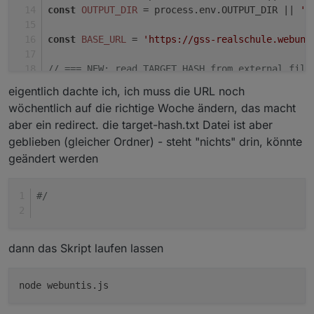
const
OUTPUT_DIR
 = process.
env
.
OUTPUT_DIR
 || 
'/
const
BASE_URL
 = 
'https://gss-realschule.webunt
// === NEW: read TARGET_HASH from external file
const
TARGET_HASH_FILE
 = process.
env
.
TARGET_HAS
eigentlich dachte ich, ich muss die URL noch
wöchentlich auf die richtige Woche ändern, das macht
async
function
loadTargetHash
(
filePath
) {
aber ein redirect. die target-hash.txt Datei ist aber
const
 exists = fs.
existsSync
(filePath);
geblieben (gleicher Ordner) - steht "nichts" drin, könnte
if
 (!exists) {
geändert werden
throw
new
Error
(
`Target-hash file not found
  }
#/
const
 ext = path.
extname
(filePath).
toLowerCas
if
 (ext === 
'.json'
) {
const
 raw = 
await
 fsp.
readFile
(filePath, 
'u
dann das Skript laufen lassen
let
 data;
try
 {
      data = 
JSON
.
parse
(raw);
    } 
catch
 (e) {