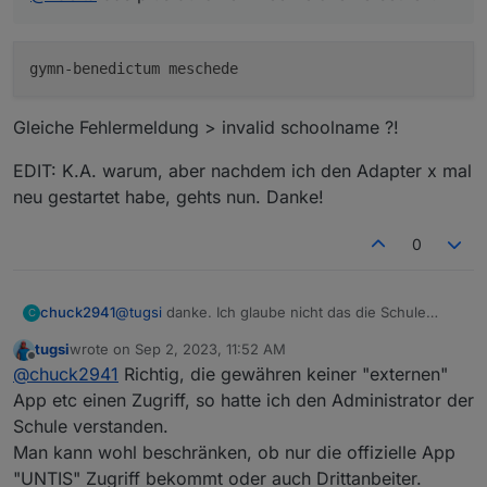
Gleiche Fehlermeldung > invalid schoolname ?!
EDIT: K.A. warum, aber nachdem ich den Adapter x mal
neu gestartet habe, gehts nun. Danke!
0
chuck2941
@
tugsi
danke. Ich glaube nicht das die Schule
C
sowas macht aber fragen kann man ja.
tugsi
wrote on
Sep 2, 2023, 11:52 AM
So wie ich das lese hast du den Zugriff nicht
last edited by
Offline
@
chuck2941
Richtig, die gewähren keiner "externen"
bekommen?
App etc einen Zugriff, so hatte ich den Administrator der
Schule verstanden.
Man kann wohl beschränken, ob nur die offizielle App
"UNTIS" Zugriff bekommt oder auch Drittanbeiter.