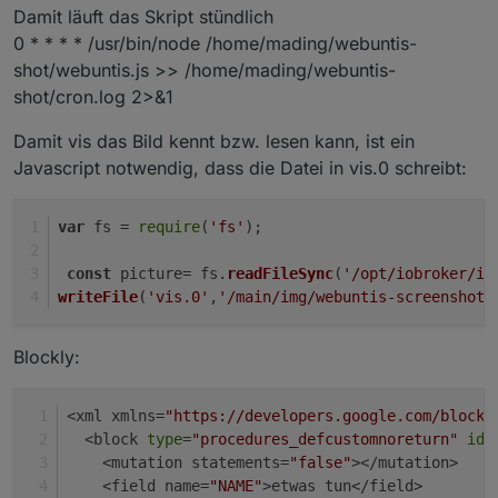
Damit läuft das Skript stündlich
try
 {
0 * * * * /usr/bin/node /home/mading/webuntis-
if
 (!fs.
existsSync
(dir)) {
shot/webuntis.js >> /home/mading/webuntis-
      fs.
mkdirSync
(dir, { 
recursive
: 
true
 });
    }
shot/cron.log 2>&1
const
 testFile = path.
join
(dir, 
'.test_writ
Damit vis das Bild kennt bzw. lesen kann, ist ein
    fs.
writeFileSync
(testFile, 
'ok'
);
    fs.
unlinkSync
(testFile);
Javascript notwendig, dass die Datei in vis.0 schreibt:
return
true
;
  } 
catch
 (e) {
var
 fs = 
require
(
'fs'
); 
console
.
error
(
`[WARN] Cannot write to 
${dir
return
false
;
const
 picture= fs.
readFileSync
(
'/opt/iobroker/io
  }
writeFile
(
'vis.0'
,
'/main/img/webuntis-screenshot.
}
async
function
tryFill
(
page, selectors, value, 
Blockly:
for
 (
const
 sel 
of
 selectors) {
try
 {
<xml xmlns=
"https://developers.google.com/blockl
const
 el = 
await
 page.$(sel);
  <block 
type
=
"procedures_defcustomnoreturn"
id
=
if
 (el) {
    <mutation statements=
"false"
></mutation>
await
 el.
fill
(value, { 
timeout
: opts.
ti
    <field name=
"NAME"
>etwas tun</field>
return
true
;