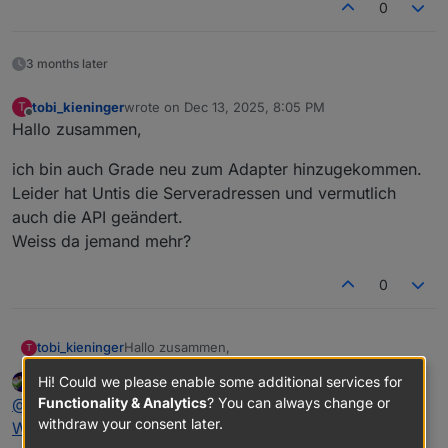
0
3 months later
tobi_kieninger
wrote on
Dec 13, 2025, 8:05 PM
T
last edited by
Offline
Hallo zusammen,
ich bin auch Grade neu zum Adapter hinzugekommen.
Leider hat Untis die Serveradressen und vermutlich
auch die API geändert.
Weiss da jemand mehr?
0
Hallo zusammen,
tobi_kieninger
T
Hi! Could we please enable some additional services for
mading
wrote on
Dec 14, 2025, 5:54 AM
ich bin auch Grade neu zum Adapter
last edited by
Offline
Functionality & Analytics
? You can always change or
@
tobi_kieninger
sagte in
TESTER: Neuer Adapter
hinzugekommen.
withdraw your consent later.
Leider hat Untis die Serveradressen und
Webuntis
:
vermutlich auch die API geändert.