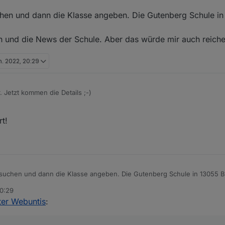
en und dann die Klasse angeben. Die Gutenberg Schule in 
 und die News der Schule. Aber das würde mir auch reichen
n. 2022, 20:29
. Jetzt kommen die Details ;-)
d- und startTime Date-Objekte machen würden, dann könnte man viel 
t!
weitere wichtige Daten. Heute zum Beispiel gab es eine Benachrichtigu
keit Mitteilungen von Lehrer zu empfange/versenden. Das Versenden ist
ng ist schon cool. Da hat z.B. eine Lehrerin geschrieben, dass sie zu sp
enter mit Abwesenheiten, Termine und Sprechstunden. :-)
uchen und dann die Klasse angeben. Die Gutenberg Schule in 13055 Ber
lan und die News der Schule. Aber das würde mir auch reichen ;).
 dem Anderen :-D
20:29
er Webuntis
: