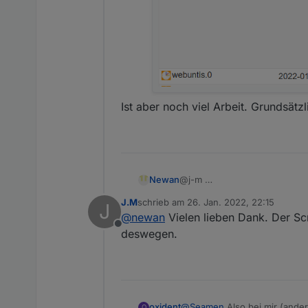
s:
Ist aber noch viel Arbeit. Grundsätzl
Newan
@j-m
J.M
schrieb am
26. Jan. 2022, 22:15
J
zuletzt editiert von
@
newan
Vielen lieben Dank. Der Scr
Offline
deswegen.
oxident
@
Seamen
Also bei mir (ande
O