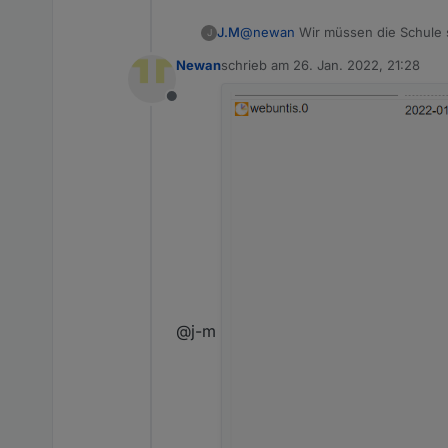
Die Schule hat denno
J.M
@
newan
Wir müssen die Schule s
J
Wir sehen dann nur den Stundenp
Newan
schrieb am
26. Jan. 2022, 21:28
zuletzt editiert von
Offline
@j-m