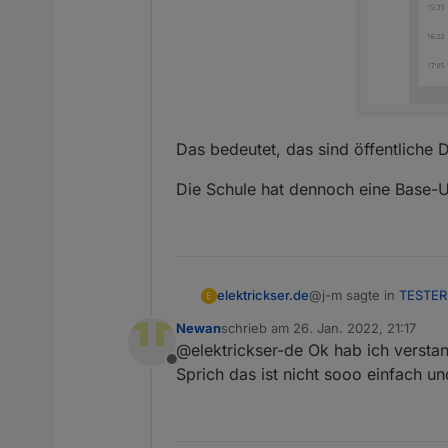
Das bedeutet, das sind öffentliche
Die Schule hat dennoch eine Base-U
@j-m sagte in
TESTER:
elektrickser.de
E
Newan
schrieb am
26. Jan. 2022, 21:17
zuletzt editiert von
@elektrickser-de Ok hab ich verstan
Gutenberg Schule i
Offline
Sprich das ist nicht sooo einfach u
sieht dann in etwa so
Das bedeutet, das sin