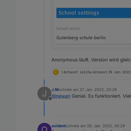
Ist aber noch viel Arbeit. Grun
Anonymous läuft. Version wird gleich 
E
1 Antwort
Letzte Antwort
28. Jan. 2022
J.M
schrieb am
27. Jan. 2022, 20:28
J
zuletzt editiert von
@
newan
Genial. Es funktioniert. Vie
Offline
oxident
schrieb am
28. Jan. 2022, 06:29
O
zuletzt editiert von