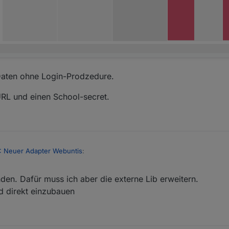
 Daten ohne Login-Prodzedure.
RL und einen School-secret.
 Neuer Adapter Webuntis
:
den. Dafür muss ich aber die externe Lib erweitern.
n 13055 Berlin
nd direkt einzubauen
 au
d öffentliche Daten ohne Login-Prodzedure.