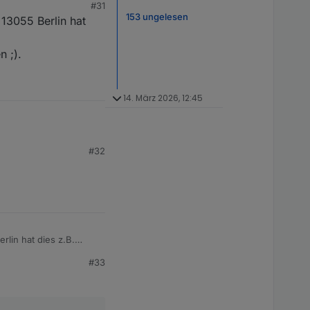
#31
153 ungelesen
13055 Berlin hat
 ;).
14. März 2026, 12:45
#32
einfacher damit
ng, dass in der Schule
 erstmal nicht so
ät kommt.
lin hat dies z.B.
#33