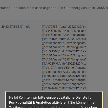
ch eine Base-URL und einen School-secret.
uchen und dann die Klasse angeben. Die Gutenberg Schule in 13055 Ber
lan und die News der Schule. Aber das würde mir auch reichen ;).
Hallo! Könnten wir bitte einige zusätzliche Dienste für
Funktionalität & Analytics
aktivieren? Sie können Ihre
Zustimmung später jederzeit ändern oder zurückziehen.