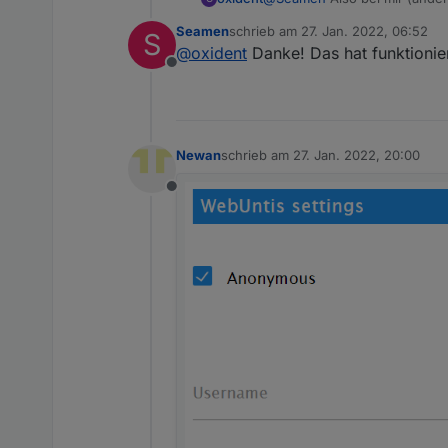
Seamen
schrieb am
27. Jan. 2022, 06:52
S
zuletzt editiert von
@
oxident
Danke! Das hat funktionier
Offline
Newan
schrieb am
27. Jan. 2022, 20:00
zuletzt editiert von
Offline