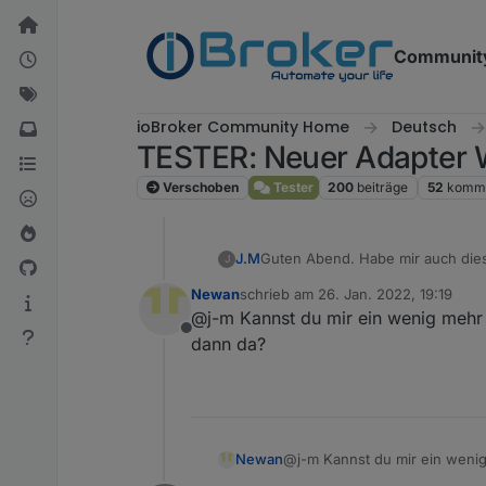
Weiter zum Inhalt
Communit
ioBroker Community Home
Deutsch
TESTER: Neuer Adapter 
Verschoben
Tester
200
beiträge
52
komme
J.M
Guten Abend. Habe mir auch dies
J
wir uns als Anonymous anmelden
Newan
schrieb am
26. Jan. 2022, 19:19
zuletzt editiert von
@j-m Kannst du mir ein wenig mehr 
Offline
dann da?
Newan
@j-m Kannst du mir ein wenig