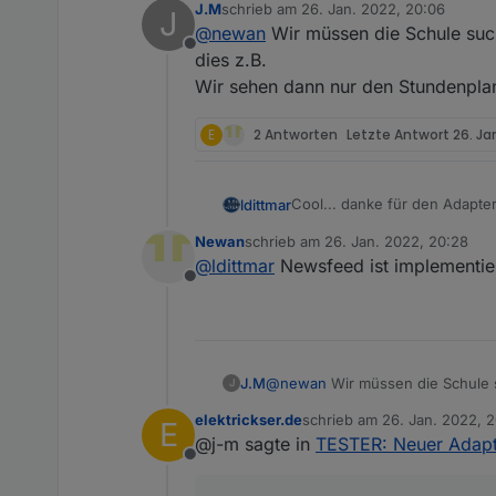
J.M
schrieb am
26. Jan. 2022, 20:06
J
zuletzt editiert von
@
newan
Wir müssen die Schule such
Offline
dies z.B.
Wir sehen dann nur den Stundenplan
E
2 Antworten
Letzte Antwort
26. Ja
Cool... danke für den Adapter
ldittmar
Newan
schrieb am
26. Jan. 2022, 20:28
Wie wäre es wenn man aus en
zuletzt editiert von
@
ldittmar
Newsfeed ist implementier
arbeiten.
Offline
Das Programm gibt auch noch 
eine Telefonumstellung gibt.
Außerdem gibt es die Möglich
wichtig... aber der Posteinga
Dann gibt es noch das Info-C
J.M
@
newan
Wir müssen die Schule s
J
Wir sehen dann nur den Stundenp
Aber klar... immer eins nach
elektrickser.de
schrieb am
26. Jan. 2022, 
E
zuletzt editiert von
@j-m sagte in
TESTER: Neuer Adapt
Ahh... dein Nachtrag zum baseUrl, School ist echt wichtig, denn viele werden das so nicht hinbekommen. Das sollte ggf. in
Offline
die Konfig-Seite rein.