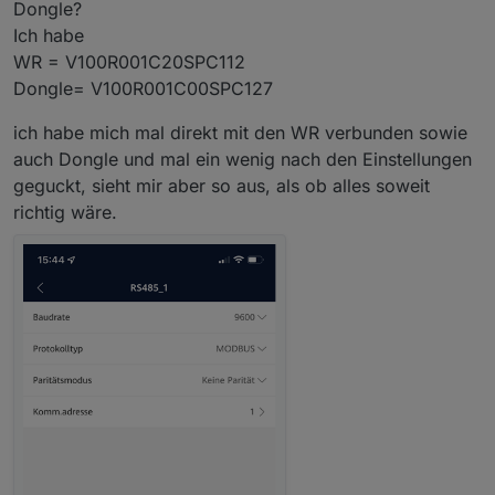
Wechselrichter auswähle
Dongle?
In der App dann unten auf "Verbinden"
Ich habe
klicke.
WR = V100R001C20SPC112
Dann sollte er einem das Auswahlmenü
anbieten, ob man Installateur oder
Dongle= V100R001C00SPC127
Benutzer ist. Die Einstellungen kann man
nur im Modus Installateur vornehmen.
ich habe mich mal direkt mit den WR verbunden sowie
auch Dongle und mal ein wenig nach den Einstellungen
geguckt, sieht mir aber so aus, als ob alles soweit
richtig wäre.