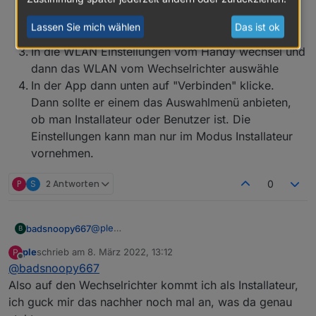
Die App starte und auf "Manuell Verbinden" klicke
Auf das Bildchen mit dem Wechselrichter klicke in
Lassen Sie mich wählen
Das ist ok
der APP
In die WLAN Einstellungen vom Handy wechsel und
dann das WLAN vom Wechselrichter auswähle
In der App dann unten auf "Verbinden" klicke.
Dann sollte er einem das Auswahlmenü anbieten,
ob man Installateur oder Benutzer ist. Die
Einstellungen kann man nur im Modus Installateur
vornehmen.
P
S
2 Antworten
0
@
ple
badsnoopy667
B
Hallo ple! Achtung: Du musst die
SUN2000
ple
schrieb am
8. März 2022, 13:12
P
App benutzen,
NICHT
die FusionSolar App.
Mein Wechselrichter hat sich leider
zuletzt editiert von
Offline
@
badsnoopy667
Das sind zwei verschiedene Apps!
abgeschossen (Hardware Defekt), deshalb
kann ich nicht so richtig darauf zugreifen...
Bei mir gibt es, wenn ich vor dem
Also auf den Wechselrichter kommt ich als Installateur,
aber ich habe in paar Screenshots gemacht von
Wechselrichter stehe zwei WLAN Netze, auf
ich guck mir das nachher noch mal an, was da genau
den Einstellungen.
die ich mich verbinden kann. Einmal
Hier die Screenshots vom Wechselrichter