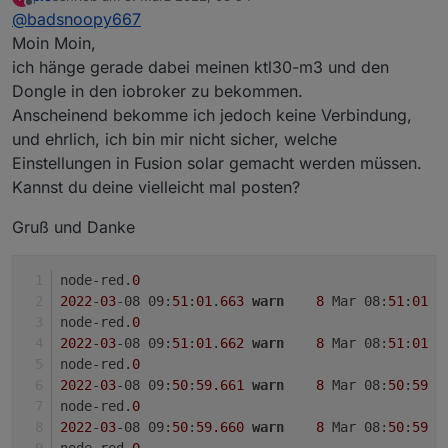
zuletzt editiert von
Offline
@
badsnoopy667
Moin Moin,
ich hänge gerade dabei meinen ktl30-m3 und den
Dongle in den iobroker zu bekommen.
Anscheinend bekomme ich jedoch keine Verbindung,
und ehrlich, ich bin mir nicht sicher, welche
Einstellungen in Fusion solar gemacht werden müssen.
Kannst du deine vielleicht mal posten?
Gruß und Danke
node-red.
0
2022
-
03
-08 09:
51
:
01
.
663
warn
8
 Mar 08:
51
:
01
 -
node-red.
0
2022
-
03
-08 09:
51
:
01
.
662
warn
8
 Mar 08:
51
:
01
 -
node-red.
0
2022
-
03
-08 09:
50
:
59.661
warn
8
 Mar 08:
50
:
59
 -
node-red.
0
2022
-
03
-08 09:
50
:
59.660
warn
8
 Mar 08:
50
:
59
 -
node-red.
0