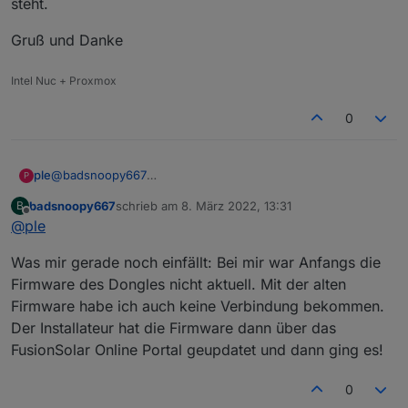
steht.
"SDongle..." und einmal "SUN2000".
(Netwerk SUN2000...):
Auf das "SDongle" komme ich gerade nicht
Gruß und Danke
drauf, aber ich meine, man muss ich mit beiden
Netzen verbinden um a) den Dongle und b)
den Wechselrichter selbst zu konfigurieren.
Intel Nuc + Proxmox
0
@
badsnoopy667
ple
P
Also auf den Wechselrichter kommt ich als Installateur, ich
badsnoopy667
schrieb am
8. März 2022, 13:31
B
guck mir das nachher noch mal an, was da genau steht.
Gruß und Danke
zuletzt editiert von
Offline
@
ple
Was mir gerade noch einfällt: Bei mir war Anfangs die
Firmware des Dongles nicht aktuell. Mit der alten
Firmware habe ich auch keine Verbindung bekommen.
Der Installateur hat die Firmware dann über das
FusionSolar Online Portal geupdatet und dann ging es!
0