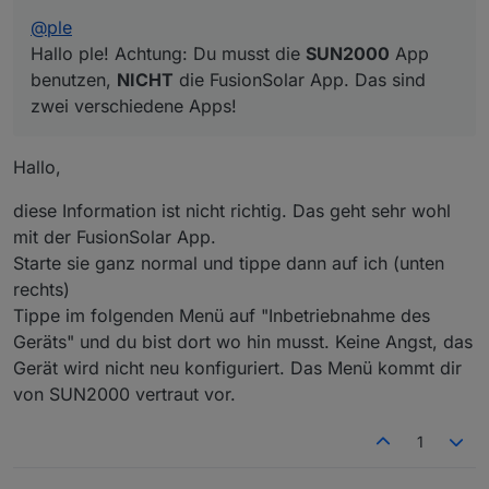
den Einstellungen.
die ich mich verbinden kann. Einmal
Hier die Screenshots vom Wechselrichter
"SDongle..." und einmal "SUN2000".
@
ple
(Netwerk SUN2000...):
Auf das "SDongle" komme ich gerade nicht
Hallo ple! Achtung: Du musst die
SUN2000
App
drauf, aber ich meine, man muss ich mit beiden
benutzen,
NICHT
die FusionSolar App. Das sind
Netzen verbinden um a) den Dongle und b)
zwei verschiedene Apps!
den Wechselrichter selbst zu konfigurieren.
Hallo,
diese Information ist nicht richtig. Das geht sehr wohl
mit der FusionSolar App.
Starte sie ganz normal und tippe dann auf ich (unten
rechts)
Tippe im folgenden Menü auf "Inbetriebnahme des
Geräts" und du bist dort wo hin musst. Keine Angst, das
Gerät wird nicht neu konfiguriert. Das Menü kommt dir
von SUN2000 vertraut vor.
1