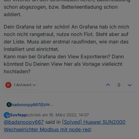
schon abgezogen, bzw. Batterieentladung schon
addiert.
Dein Grafana ist sehr schön! An Grafana hab ich mich
noch nicht rangetraut, nutze noch Flot. Steht aber auf
der Liste. Muss aber erstmal rausfinden, wie man das
installiert und einrichtet.
Kann man bei Grafana den View Exportieren? Dann
könntest Du Deinen View hier als Vorlage vielleicht
hochladen?
R
1 Antwort
0
@
ple
badsnoopy667
B
Hallo ple! Achtung: Du musst die
SUN2000
Suvfepp
schrieb am
16. März 2022, 14:07
S
App benutzen,
NICHT
die FusionSolar App.
Mein Wechselrichter hat sich leider
zuletzt editiert von
Offline
@
badsnoopy667
said in
[Solved] Huawei SUN2000
Das sind zwei verschiedene Apps!
abgeschossen (Hardware Defekt), deshalb
kann ich nicht so richtig darauf zugreifen...
Bei mir gibt es, wenn ich vor dem
Wechselrichter Modbus mit node-red
:
aber ich habe in paar Screenshots gemacht von
Wechselrichter stehe zwei WLAN Netze, auf