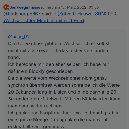
Den Überschuss gibt der Wechselrichter selbst
Biervoegelhasso
schrieb am
15. März 2022, 09:35
B
nicht mit aus soweit ich das bisher verstanden
Blockly Export:
zuletzt editiert von
Offline
@
badsnoopy667
said in
[Solved] Huawei SUN2000
habe.
Blockly Export.txt
Ich berechne mir den aber selber. Ich habe mir
Wechselrichter Modbus mit node-red
:
dafür ein Blockly geschrieben.
Da die Werte vom Wechselrichter nicht genau
synchron übermittelt werden schreibe ich die
@
hase_92
Werte 20 Sekunden lang in Listen und bilde
Den Überschuss gibt der Wechselrichter selbst
dann alle 20 Sekunden den Mittelwert. Mit den
nicht mit aus soweit ich das bisher verstanden
Mittelwerten kann man dann weiterrechnen.
habe.
Ich packe das Skript mal hier rein, es benötigt
aber eine ganze Menge Datenpunkte die man
Ich berechne mir den aber selber. Ich habe mir
wohl erstmal alle anlegen muss.
dafür ein Blockly geschrieben.
Aber vielleicht hilft es ja zum Verständnis. Das
Da die Werte vom Wechselrichter nicht genau
im Detail zu erklären fällt mir schwer, bin
synchron übermittelt werden schreibe ich die Werte
teilweise selbst froh, dass es einfach
funktioniert. Das warum ist dann manchmal
20 Sekunden lang in Listen und bilde dann alle 20
zweitrangig. ;)
Sekunden den Mittelwert. Mit den Mittelwerten kann
man dann weiterrechnen.
Ich packe das Skript mal hier rein, es benötigt aber
eine ganze Menge Datenpunkte die man wohl
erstmal alle anlegen muss.