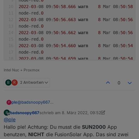
2022
-
03
-08 09:
50
:
58.666
warn
8
 Mar 08:
50
:
58
 -
node-red.
0
2022
-
03
-08 09:
50
:
56.663
warn
8
 Mar 08:
50
:
56
 -
node-red.
0
2022
-
03
-08 09:
50
:
56.662
warn
8
 Mar 08:
50
:
56
 -
node-red.
0
2022
-
03
-08 09:
50
:
54.660
warn
8
 Mar 08:
50
:
54
 -
node-red.
0
2022
-
03
-08 09:
50
:
54.659
warn
8
 Mar 08:
50
:
54
 -
Intel Nuc + Proxmox
B
R
2 Antworten
0
@
badsnoopy667
ple
P
Moin Moin,
badsnoopy667
schrieb am
8. März 2022, 09:52
B
ich hänge gerade dabei meinen ktl30-m3 und den Dongle
Gruß und Danke
zuletzt editiert von badsnoopy667
3. Aug. 2022, 10
Offline
@
ple
in den iobroker zu bekommen.
Anscheinend bekomme ich jedoch keine Verbindung, und
node-red.0

Hallo ple! Achtung: Du musst die
SUN2000
App
ehrlich, ich bin mir nicht sicher, welche Einstellungen in
2022-03-08 09:51:01.663	warn	8 Mar 08:51:01 - [w
benutzen,
NICHT
die FusionSolar App. Das sind zwei
Fusion solar gemacht werden müssen. Kannst du deine
node-red.0
