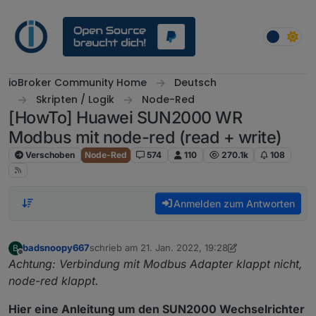
Weiter zum Inhalt
ioBroker Community Home
Deutsch
Skripten / Logik
Node-Red
[HowTo] Huawei SUN2000 WR
Modbus mit node-red (read + write)
Verschoben
Node-Red
574
110
270.1k
108
Anmelden zum Antworten
badsnoopy667
schrieb am
21. Jan. 2022, 19:28
B
zuletzt editiert von badsnoopy667
Offline
Achtung: Verbindung mit Modbus Adapter klappt nicht,
node-red klappt.
Hier eine Anleitung um den SUN2000 Wechselrichter