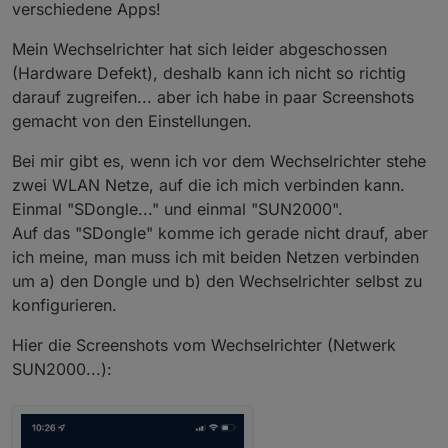
verschiedene Apps!
vielleicht mal posten?
2022-03-08 09:51:01.662	warn	8 Mar 08:51:01 - [w
node-red.0

Mein Wechselrichter hat sich leider abgeschossen
2022-03-08 09:50:59.661	warn	8 Mar 08:50:59 - [w
(Hardware Defekt), deshalb kann ich nicht so richtig
node-red.0

2022-03-08 09:50:59.660	warn	8 Mar 08:50:59 - [w
darauf zugreifen... aber ich habe in paar Screenshots
node-red.0

gemacht von den Einstellungen.
2022-03-08 09:50:58.666	warn	8 Mar 08:50:58 - [w
node-red.0

Bei mir gibt es, wenn ich vor dem Wechselrichter stehe
2022-03-08 09:50:56.663	warn	8 Mar 08:50:56 - [w
zwei WLAN Netze, auf die ich mich verbinden kann.
node-red.0

2022-03-08 09:50:56.662	warn	8 Mar 08:50:56 - [w
Einmal "SDongle..." und einmal "SUN2000".
node-red.0

Auf das "SDongle" komme ich gerade nicht drauf, aber
2022-03-08 09:50:54.660	warn	8 Mar 08:50:54 - [w
ich meine, man muss ich mit beiden Netzen verbinden
node-red.0

um a) den Dongle und b) den Wechselrichter selbst zu
konfigurieren.
Hier die Screenshots vom Wechselrichter (Netwerk
SUN2000...):