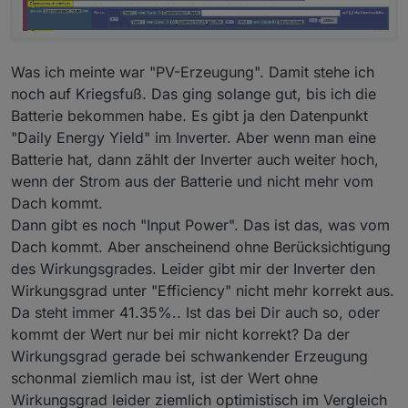
Aber vielleicht hilft es ja zum
Verständnis. Das im Detail zu erklären
fällt mir schwer, bin teilweise selbst
froh, dass es einfach funktioniert. Das
Was ich meinte war "PV-Erzeugung". Damit stehe ich
warum ist dann manchmal zweitrangig. ;)
noch auf Kriegsfuß. Das ging solange gut, bis ich die
Blockly Export:
Batterie bekommen habe. Es gibt ja den Datenpunkt
Blockly Export.txt
"Daily Energy Yield" im Inverter. Aber wenn man eine
Batterie hat, dann zählt der Inverter auch weiter hoch,
wenn der Strom aus der Batterie und nicht mehr vom
Dach kommt.
Dann gibt es noch "Input Power". Das ist das, was vom
Dach kommt. Aber anscheinend ohne Berücksichtigung
des Wirkungsgrades. Leider gibt mir der Inverter den
Wirkungsgrad unter "Efficiency" nicht mehr korrekt aus.
Da steht immer 41.35%.. Ist das bei Dir auch so, oder
kommt der Wert nur bei mir nicht korrekt? Da der
Wirkungsgrad gerade bei schwankender Erzeugung
schonmal ziemlich mau ist, ist der Wert ohne
Wirkungsgrad leider ziemlich optimistisch im Vergleich