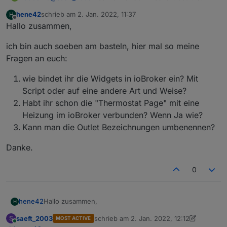
dieses Displayfenster ja quasi tot.
hene42
schrieb am
2. Jan. 2022, 11:37
H
zuletzt editiert von
Offline
Hallo zusammen,
ich bin auch soeben am basteln, hier mal so meine
Fragen an euch:
wie bindet ihr die Widgets in ioBroker ein? Mit
Script oder auf eine andere Art und Weise?
Habt ihr schon die "Thermostat Page" mit eine
Heizung im ioBroker verbunden? Wenn Ja wie?
Kann man die Outlet Bezeichnungen umbenennen?
Danke.
0
Hallo zusammen,
hene42
H
saeft_2003
schrieb am
2. Jan. 2022, 12:12
S
MOST ACTIVE
ich bin auch soeben am basteln, hier mal so meine
zuletzt editiert von saeft_2003
1. Feb. 202
Online