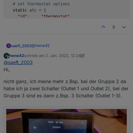
# set thermostat options
static
 atc = { 

"id"
:     
"thermostat"
,

0
@
hene42
saeft_2003
S
hene42
schrieb am
2. Jan. 2022, 12:24
H
Zu 1 und 2 kann ich momentan nichts sagen.
zuletzt editiert von hene42
1. Feb. 2022, 13:26
Offline
@
saeft_2003
Meinst du bei 3 den Name Index <zahl>? Das
kannst du in der
nspanel.be
ändern..
Hi,
# leave empty brackets if you don't want a 
# ctype scene doesn't have an uiid

nicht ganz, ich meine mehr z.Bsp. bei der Gruppe 2 da
# index "name   ", "ctype", uiid | name max
habe ich ja zwei Schalter (Outlet 1 und Outlet 2), bei der
  1: ["Index 1", "group", 1],

Gruppe 3 sind es dann z.Bsp. 3 Schalter (Outlet 1-3).
  2: ["Index 2", "group", 2],

  3: ["Index 3", "group", 3],

  4: ["Index 4", "group", 4],

  5: ["Index 5", "group", 33],

  6: ["Index 6", "device", 52],

  7: ["Index 7", "device", 69],

  8: ["Index 8", "scene"],
