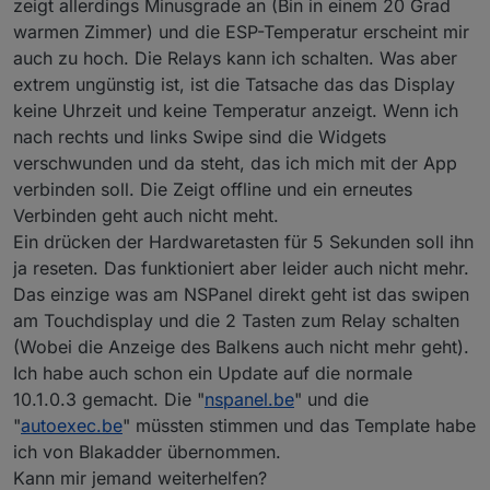
zeigt allerdings Minusgrade an (Bin in einem 20 Grad
warmen Zimmer) und die ESP-Temperatur erscheint mir
Wenn ich es ohne HMI_weather versuche,
auch zu hoch. Die Relays kann ich schalten. Was aber
bekomm ich die Antwort Error 2 vom NSP.
extrem ungünstig ist, ist die Tatsache das das Display
21:49:43.715 NSP: Sent = {"HMI_outdoorTemp"
21:49:43.772 MQT: stat/NSPanel/RESULT = {"N
keine Uhrzeit und keine Temperatur anzeigt. Wenn ich
21:49:43.974 NSP: Received Raw = bytes('55A
nach rechts und links Swipe sind die Widgets
verschwunden und da steht, das ich mich mit der App
verbinden soll. Die Zeigt offline und ein erneutes
Verbinden geht auch nicht meht.
Ein drücken der Hardwaretasten für 5 Sekunden soll ihn
ja reseten. Das funktioniert aber leider auch nicht mehr.
Das einzige was am NSPanel direkt geht ist das swipen
am Touchdisplay und die 2 Tasten zum Relay schalten
(Wobei die Anzeige des Balkens auch nicht mehr geht).
Ich habe auch schon ein Update auf die normale
10.1.0.3 gemacht. Die "
nspanel.be
" und die
"
autoexec.be
" müssten stimmen und das Template habe
ich von Blakadder übernommen.
Kann mir jemand weiterhelfen?