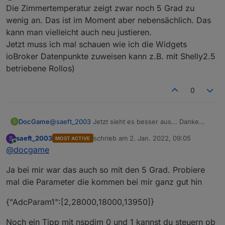
Die Zimmertemperatur zeigt zwar noch 5 Grad zu
wenig an. Das ist im Moment aber nebensächlich. Das
Die
autoexec.be
hat bei mir und vielen anderen
kann man vielleicht auch neu justieren.
auch nicht funktioniert. Was mir geholen hat, ich
habe die Datei
nspanel.be
in
autoexec.be
Jetzt muss ich mal schauen wie ich die Widgets
Du musst auch noch die location setzen.
umbenannt.
ioBroker Datenpunkte zuweisen kann z.B. mit Shelly2.5
betriebene Rollos)
0
DocGame
@
saeft_2003
Jetzt sieht es besser aus... Danke
D
Die Zimmertemperatur zeigt zwar noch 5 Grad zu
saeft_2003
schrieb am
2. Jan. 2022, 09:05
S
MOST ACTIVE
wenig an. Das ist im Moment aber nebensächlich.
zuletzt editiert von
Online
@
docgame
Das kann man vielleicht auch neu justieren.
Jetzt muss ich mal schauen wie ich die Widgets
Ja bei mir war das auch so mit den 5 Grad. Probiere
ioBroker Datenpunkte zuweisen kann z.B. mit
Shelly2.5 betriebene Rollos)
mal die Parameter die kommen bei mir ganz gut hin
{"AdcParam1":[2,28000,18000,13950]}
Noch ein Tipp mit nspdim 0 und 1 kannst du steuern ob