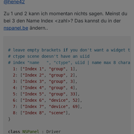
@
hene42
Fragen an euch:
wie bindet ihr die Widgets in ioBroker ein? Mit
Zu 1 und 2 kann ich momentan nichts sagen. Meinst du
Danke.
Script oder auf eine andere Art und Weise?
Habt ihr schon die "Thermostat Page" mit eine
bei 3 den Name Index <zahl>? Das kannst du in der
Heizung im ioBroker verbunden? Wenn Ja wie?
nspanel.be
ändern..
Kann man die Outlet Bezeichnungen
umbenennen?
# leave empty brackets 
if
 you don't want a widget th
# ctype scene doesn't have an uiid
# index 
"name   "
, 
"ctype"
, uiid | name max 8 charac
1
: [
"Index 1"
, 
"group"
, 
1
],

2
: [
"Index 2"
, 
"group"
, 
2
],

3
: [
"Index 3"
, 
"group"
, 
3
],

4
: [
"Index 4"
, 
"group"
, 
4
],

5
: [
"Index 5"
, 
"group"
, 
33
],

6
: [
"Index 6"
, 
"device"
, 
52
],

7
: [
"Index 7"
, 
"device"
, 
69
],

8
: [
"Index 8"
, 
"scene"
],

}

class
NSPanel
 : Driver
