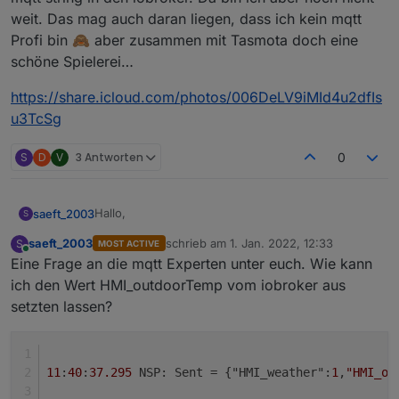
weit. Das mag auch daran liegen, dass ich kein mqtt
Profi bin 🙈 aber zusammen mit Tasmota doch eine
schöne Spielerei…
https://share.icloud.com/photos/006DeLV9iMId4u2dfIs
u3TcSg
S
D
V
3 Antworten
0
Hallo,
saeft_2003
S
saeft_2003
schrieb am
1. Jan. 2022, 12:33
S
MOST ACTIVE
Ich wollte euch fragen ob das jemand von euch
zuletzt editiert von
Online
Eine Frage an die mqtt Experten unter euch. Wie kann
schon zusammen mit Tasmota im Einsatz hat? Evtl
könnte man sich hier etwas dazu austauschen.
ich den Wert HMI_outdoorTemp vom iobroker aus
setzten lassen?
11
:
40
:
37.295
 NSP: Sent = {"HMI_weather":
1
,
"HMI_ou