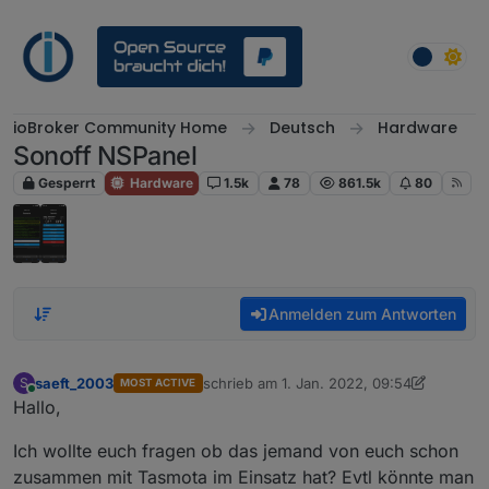
Weiter zum Inhalt
ioBroker Community Home
Deutsch
Hardware
Sonoff NSPanel
Gesperrt
Hardware
1.5k
78
861.5k
80
Anmelden zum Antworten
saeft_2003
schrieb am
1. Jan. 2022, 09:54
S
MOST ACTIVE
zuletzt editiert von saeft_2003
1. Jan. 202
Online
Hallo,
Ich wollte euch fragen ob das jemand von euch schon
zusammen mit Tasmota im Einsatz hat? Evtl könnte man