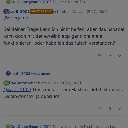
DocGame
@
saeft_2003
Danke für den Tip..
D
Was mir aufgefallen ist:
saeft_2003
schrieb am
2. Jan. 2022, 10:03
S
MOST ACTIVE
In dem Menue in dem man das Temperaturabhänige
zuletzt editiert von
Online
@
docgame
schalten der Relais einschaltet geht nichts mehr.
Unter Ewelink funktionierte das noch prächtig.
Bei deiner Frage kann ich nicht helfen, aber das nspanel
Muss ich hierzu auch noch einen Befehl absetzen?
kann doch mit der ewelink app gar nicht mehr
funktionieren, oder habe ich das falsch verstanden?
0
@
docgame
saeft_2003
S
DocGame
schrieb am
2. Jan. 2022, 10:31
D
Bei deiner Frage kann ich nicht helfen, aber das
zuletzt editiert von
Offline
@
saeft_2003
Das war vor dem Flashen. Jetzt ist dieses
nspanel kann doch mit der ewelink app gar nicht
mehr funktionieren, oder habe ich das falsch
Displayfenster ja quasi tot.
verstanden?
0
DocGame
@
saeft_2003
Das war vor dem Flashen. Jetzt ist
D