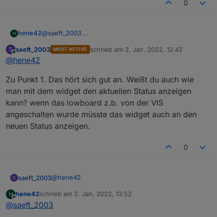
0
@
saeft_2003
hene42
H
Hi,
saeft_2003
schrieb am
2. Jan. 2022, 12:42
S
MOST ACTIVE
nicht ganz, ich meine mehr z.Bsp. bei der Gruppe 2 da
zuletzt editiert von
Online
@
hene42
habe ich ja zwei Schalter (Outlet 1 und Outlet 2), bei
der Gruppe 3 sind es dann z.Bsp. 3 Schalter (Outlet 1-
Zu Punkt 1. Das hört sich gut an. Weißt du auch wie
3).
man mit dem widget den aktuellen Status anzeigen
kann? wenn das lowboard z.b. von der VIS
angeschalten wurde müsste das widget auch an den
neuen Status anzeigen.
0
Ich habe Punkt 1 im Moment so gelöst:
@
hene42
saeft_2003
S
hene42
schrieb am
2. Jan. 2022, 13:52
H
Zu Punkt 1. Das hört sich gut an. Weißt du auch wie
zuletzt editiert von
Offline
@
saeft_2003
man mit dem widget den aktuellen Status anzeigen
kann? wenn das lowboard z.b. von der VIS