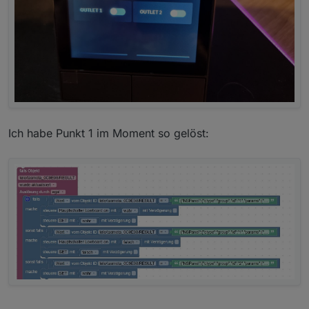
}

class NSPanel : Driver

  # set thermostat options

  static atc = { 

    "id":     "thermostat",

Ich habe Punkt 1 im Moment so gelöst: