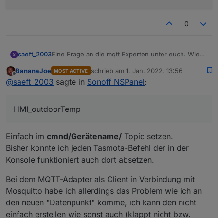
0
Eine Frage an die mqtt Experten unter euch. Wie
saeft_2003
S
kann ich den Wert HMI_outdoorTemp vom iobroker
BananaJoe
schrieb am
1. Jan. 2022, 13:56
MOST ACTIVE
aus setzten lassen?
zuletzt editiert von
Offline
@
saeft_2003
sagte in
Sonoff NSPanel
:
11:40:37.295 NSP: Sent = {"HMI_weather":1,"
HMI_outdoorTemp
Einfach im
cmnd/Gerätename/
Topic setzen.
Bisher konnte ich jeden Tasmota-Befehl der in der
Konsole funktioniert auch dort absetzen.
Bei dem MQTT-Adapter als Client in Verbindung mit
Mosquitto habe ich allerdings das Problem wie ich an
den neuen "Datenpunkt" komme, ich kann den nicht
einfach erstellen wie sonst auch (klappt nicht bzw.