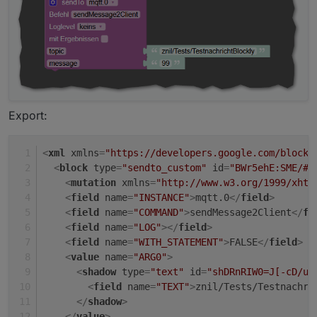
Export:
<
xml
xmlns
=
"https://developers.google.com/blockl
<
block
type
=
"sendto_custom"
id
=
"BWr5ehE:SME/#2
<
mutation
xmlns
=
"http://www.w3.org/1999/xhtm
<
field
name
=
"INSTANCE"
>
mqtt.0
</
field
>
<
field
name
=
"COMMAND"
>
sendMessage2Client
</
fi
<
field
name
=
"LOG"
>
</
field
>
<
field
name
=
"WITH_STATEMENT"
>
FALSE
</
field
>
<
value
name
=
"ARG0"
>
<
shadow
type
=
"text"
id
=
"shDRnRIW0=J[-cD/uT
<
field
name
=
"TEXT"
>
znil/Tests/Testnachri
</
shadow
>
</
value
>