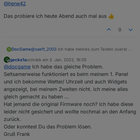
Online
@
hene42
Das probiere ich heute Abend auch mal aus 👍
0
DocGame
@
saeft_2003
Ich habe meines zum Testen zuerst an
D
die Ewelinkapp angelernt. Alles hat prima geklappt.
gecko1a
schrieb am
3. Jan. 2022, 16:05
G
Habe dann das ganze mit der "tasmota32-
zuletzt editiert von
Offline
@
docgame
Ich habe das gleiche Problem.
nspanel.bin" geflasht. Zuerst sah alles gut aus. Die
Analogtemperatur zeigt allerdings Minusgrade an
Seltsamerweise funktioniert es beim meinem 1. Panel
(Bin in einem 20 Grad warmen Zimmer) und die
und ich bekomme Wetter/ Uhrzeit und auch Widgets
ESP-Temperatur erscheint mir auch zu hoch. Die
angezeigt, bei meinem Zweiten nicht. ich meine alles
Relays kann ich schalten. Was aber extrem
gleich gemacht zu haben ...
ungünstig ist, ist die Tatsache das das Display keine
Uhrzeit und keine Temperatur anzeigt. Wenn ich
Hat jemand die original Firmware noch? Ich habe diese
nach rechts und links Swipe sind die Widgets
leider nicht gesichert und wollte nochmal an den Anfang
verschwunden und da steht, das ich mich mit der
zurück.
App verbinden soll. Die Zeigt offline und ein
Oder konntest Du das Problem lösen.
erneutes Verbinden geht auch nicht meht.
Ein drücken der Hardwaretasten für 5 Sekunden soll
Gruß Frank
ihn ja reseten. Das funktioniert aber leider auch