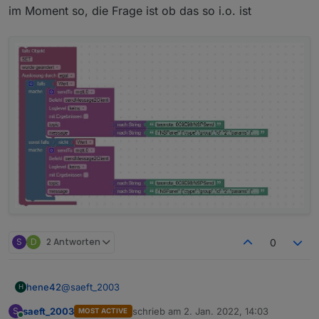
im Moment so, die Frage ist ob das so i.o. ist
angeschalten wurde müsste das widget auch an
den neuen Status anzeigen.
S
D
2 Antworten
0
@
saeft_2003
hene42
H
saeft_2003
schrieb am
2. Jan. 2022, 14:03
S
MOST ACTIVE
im Moment so, die Frage ist ob das so i.o. ist
zuletzt editiert von