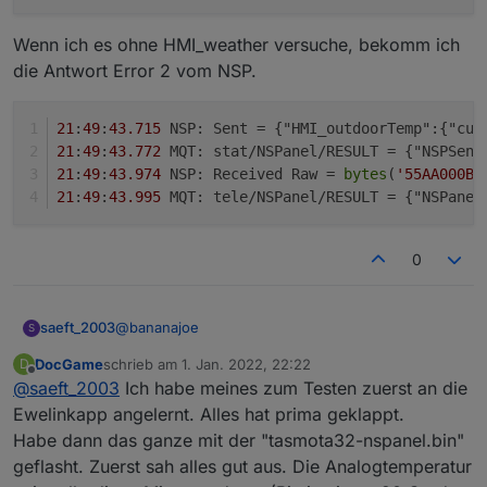
        <field name="TEXT">99</field>

    <field name="COMMAND">sendMessage2Clien
 *

      </shadow>

    <field name="LOG"></field>

 */

Wenn ich es ohne HMI_weather versuche, bekomm ich
    </value>

    <field name="WITH_STATEMENT">FALSE</fie
  </block>

Export:
die Antwort Error 2 vom NSP.
    <value name="ARG0">

      <shadow type="text" id="shDRnRIW0=J[-
        <field name="TEXT">znil/Tests/Testn
21
:
49
:
43.715
 NSP: Sent = {"HMI_outdoorTemp":{"cur
      </shadow>

21
:
49
:
43.772
 MQT: stat/NSPanel/RESULT = {"NSPSend
    </value>

21
:
49
:
43.974
 NSP: Received Raw = 
bytes
(
'55AA000B0
    <value name="ARG1">

21
:
49
:
43.995
 MQT: tele/NSPanel/RESULT = {"NSPanel
      <shadow type="text" id="KvpMsF((eyp:O
        <field name="TEXT">99</field>

      </shadow>

0
    </value>

  </block>

@
bananajoe
saeft_2003
S
DocGame
schrieb am
1. Jan. 2022, 22:22
D
Ich habe noch einen weg über http gefunden. so
zuletzt editiert von
Offline
@
saeft_2003
Ich habe meines zum Testen zuerst an die
z.b.
Ewelinkapp angelernt. Alles hat prima geklappt.
Habe dann das ganze mit der "tasmota32-nspanel.bin"
Jetzt will ich hier nur die HMI-outdoorTemp setzen
geflasht. Zuerst sah alles gut aus. Die Analogtemperatur
und nicht HMI_weather.