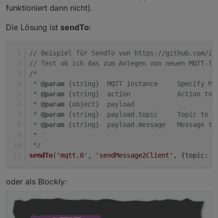
funktioniert dann nicht).
Die Lösung ist
sendTo
:
// Beispiel für SendTo von https://github.com/io
// Test ob ich das zum Anlegen von neuen MQTT-To
Ich habe es jetzt zusammen mit Tasmota seit heute
/*
im Einsatz. Logischerweise habe ich noch ein paar
 * 
@param
 {string}  MQTT instance     Specify MQ
Baustellen, es werden z.b. die Wetterdaten vom
Edit: mit „NSPLocation <Name der Stadt>“ kann
Nortpol angezeigt, obwohl ich Lat und Longitude
man die richtige Location setzten.
 * 
@param
 {string}  action            Action to 
richtig eingeben habe.
 * 
@param
 {object}  payload         
 * 
@param
 {string}  payload.topic     Topic to p
 * 
@param
 {string}  payload.message   Message to
 *
 */
sendTo
(
'mqtt.0'
, 
'sendMessage2Client'
, {topic: 
'
oder als Blockly: