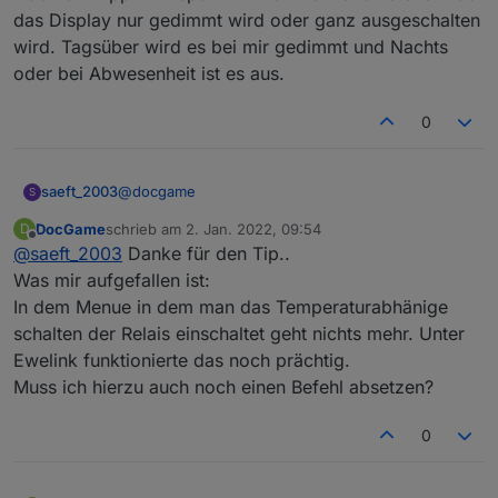
das Display nur gedimmt wird oder ganz ausgeschalten
wird. Tagsüber wird es bei mir gedimmt und Nachts
oder bei Abwesenheit ist es aus.
0
@
docgame
saeft_2003
S
DocGame
schrieb am
2. Jan. 2022, 09:54
D
Ja bei mir war das auch so mit den 5 Grad.
zuletzt editiert von
Offline
@
saeft_2003
Danke für den Tip..
Probiere mal die Parameter die kommen bei mir
ganz gut hin
{"AdcParam1":[2,28000,18000,13950]}
Was mir aufgefallen ist:
In dem Menue in dem man das Temperaturabhänige
Noch ein Tipp mit nspdim 0 und 1 kannst du
schalten der Relais einschaltet geht nichts mehr. Unter
steuern ob das Display nur gedimmt wird oder
Ewelink funktionierte das noch prächtig.
ganz ausgeschalten wird. Tagsüber wird es bei mir
gedimmt und Nachts oder bei Abwesenheit ist es
Muss ich hierzu auch noch einen Befehl absetzen?
aus.
0