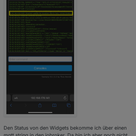
Den Status von den Widgets bekomme ich über einen
mqtt string in den iobroker. Da bin ich aber noch nicht