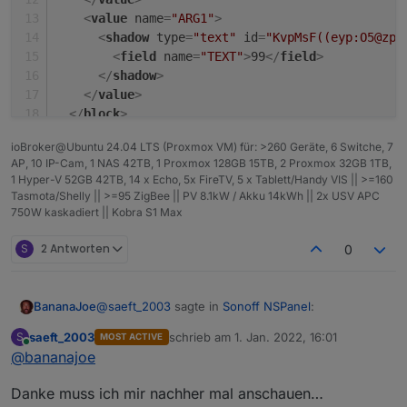
<
value
name
=
"ARG1"
>
Den Status von den Widgets bekomme ich über
<
shadow
type
=
"text"
id
=
"KvpMsF((eyp:O5@zp#
einen mqtt string in den iobroker. Da bin ich aber
<
field
name
=
"TEXT"
>
99
</
field
>
noch nicht weit. Das mag auch daran liegen, dass
https://share.icloud.com/photos/006DeLV9iMId4u2
</
shadow
>
ich kein mqtt Profi bin 🙈 aber zusammen mit
dfIsu3TcSg
</
value
>
Tasmota doch eine schöne Spielerei…
</
block
>
</
xml
>
ioBroker@Ubuntu 24.04 LTS (Proxmox VM) für: >260 Geräte, 6 Switche, 7
AP, 10 IP-Cam, 1 NAS 42TB, 1 Proxmox 128GB 15TB, 2 Proxmox 32GB 1TB,
1 Hyper-V 52GB 42TB, 14 x Echo, 5x FireTV, 5 x Tablett/Handy VIS || >=160
Tasmota/Shelly || >=95 ZigBee || PV 8.1kW / Akku 14kWh || 2x USV APC
750W kaskadiert || Kobra S1 Max
S
2 Antworten
0
@
saeft_2003
sagte in
Sonoff NSPanel
:
BananaJoe
saeft_2003
schrieb am
1. Jan. 2022, 16:01
S
MOST ACTIVE
zuletzt editiert von
Online
@
bananajoe
HMI_outdoorTemp
Danke muss ich mir nachher mal anschauen…
Einfach im
cmnd/Gerätename/
Topic setzen.