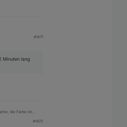
#1471
n lang geswitcht. Das
en. Und nach 20
2 Minuten lang
st wird, der Timer
che, die Farbe ist
#1472