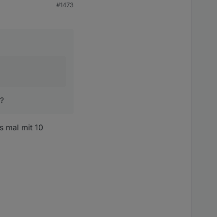
#1473
en lang geswitcht.
o?
s mal mit 10