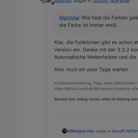
@
atifan
sagte in
Sonoff NSPanel
:
Offline
@
armilar
Wie hast die Farben geä
die Farbe ist immer weiß.
Klar, die Funktionen gibt es schon 
Version ein. Denke mit der 3.3.2 ko
Automatische Wetterfarben und die 
Also noch ein paar Tage warten.
Installationsanleitung, Tipps, Alias-Definitionen
https://github.com/joBr99/nspanel-lovelace-ui/w
Benutzt das Voting rechts unten im Beitrag wen
@
armilar
sagte in
Sonoff NSPan
Atifan