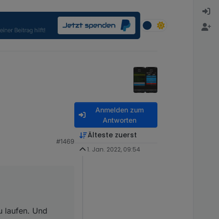
Anmelden zum
Antworten
Älteste zuerst
#1469
 Und nach 20 Sekunden
1. Jan. 2022, 09:54
wird, der Timer
u laufen. Und