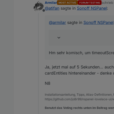
Armilar
schrie
MOST ACTIVE
FORUM TESTING
zuletzt 
@
atifan
sagte in
Sonoff NSPanel
:
Kann den Fehler nicht repro
Offline
Das Ding bleibt hell... bei mir
Hm sehr kom
@
armilar
sagte in
Sonoff NSPanel
Hm sehr komisch, um timeoutScree
Ja, jetzt mal auf 5 Sekunden... auc
cardEntities hintereinander - denke
N8
Installationsanleitung, Tipps, Alias-Definitionen
https://github.com/joBr99/nspanel-lovelace-ui/w
Benutzt das Voting rechts unten im Beitrag wen