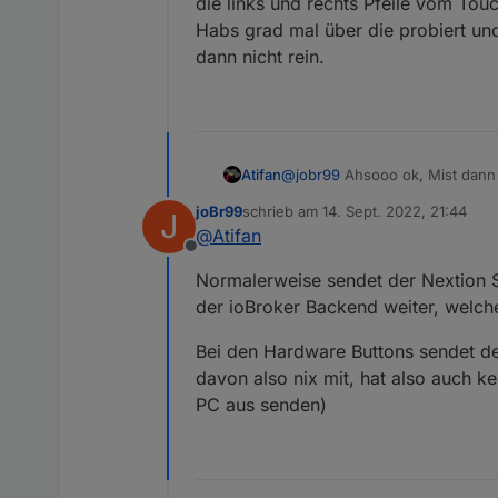
die links und rechts Pfeile vom Tou
eventuell bei pageType ..., e
Habs grad mal über die probiert und
dann nicht rein.
Atifan
@
jobr99
Ahsooo ok, Mist dann 
Ich dachte dadurch dass der Ha
joBr99
schrieb am
14. Sept. 2022, 21:44
J
und rechts Pfeile vom Touch-D
zuletzt editiert von
@
Atifan
Habs grad mal über die probier
Offline
rein.
Normalerweise sendet der Nextion S
der ioBroker Backend weiter, welch
Bei den Hardware Buttons sendet d
davon also nix mit, hat also auch 
PC aus senden)