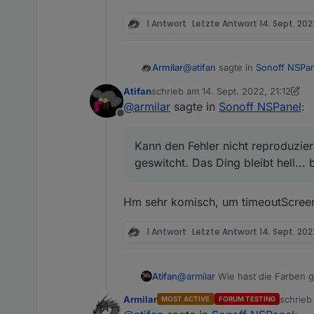
Sehe mir grad die Farben an..
1 Antwort
Letzte Antwort
14. Sept. 2022
irgendwie lustig
@
atifan
sagte in
Sonoff NSPa
Armilar
Atifan
schrieb am
14. Sept. 2022, 21:12
zuletzt editiert von Atifan
@
armilar
sagte in
Sonoff NSPanel
:
@
jobr99
Also ich benutze b
Offline
Aber ich denke nicht, dass 
Kann den Fehler nicht reprodu
Ding bleibt hell... bei mir
Sobald ich das Display aus
Kann den Fehler nicht reproduzier
Sekunden bzw. der eingeste
geswitcht. Das Ding bleibt hell... 
Umgehen könnte man das ha
erneuert würde.
Ich hoffe man versteht was
Hm sehr komisch, um timeoutScreens
1 Antwort
Letzte Antwort
14. Sept. 2022
Atifan
@
armilar
Wie hast die Farben g
immer weiß.
Armilar
schrie
MOST ACTIVE
FORUM TESTING
zuletzt 