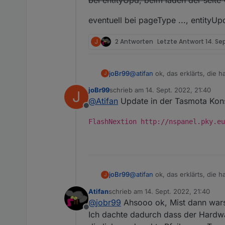
eventuell bei pageType ..., entityU
J
2 Antworten
Letzte Antwort
14. Se
@
atifan
ok, das erklärts, die h
joBr99
J
auf 0 gesetzt
joBr99
schrieb am
14. Sept. 2022, 21:40
J
man könnte eventuell den time
zuletzt editiert von
@
Atifan
Update in der Tasmota Kons
Offline
bei entityUpd, beim laden der
FlashNextion http://nspanel.pky.eu
eventuell bei pageType ..., e
@
atifan
ok, das erklärts, die h
joBr99
J
auf 0 gesetzt
Atifan
schrieb am
14. Sept. 2022, 21:40
man könnte eventuell den time
zuletzt editiert von
@
jobr99
Ahsooo ok, Mist dann wars
Offline
bei entityUpd, beim laden der
Ich dachte dadurch dass der Hardwa