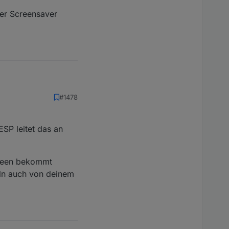
der Screensaver
n man über die links
#1478
eensaver dann nicht
SP leitet das an
creen bekommt
eln auch von deinem