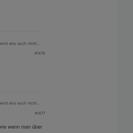
wird also auch nicht
#1476
n
wird also auch nicht
#1477
n
e wie wenn man über