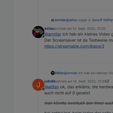
@
atifan
sagte in
Sonoff NSPa
Armilar
Atifan
schrieb am
14. Sept. 2022, 21:20
zuletzt editiert von
@
armilar
Ich hab ein kleines Video 
@
armilar
sagte in
Sonoff N
Offline
Der Screensaver ist da Testweise ma
Ja, jetzt mal auf 5 Sekunden..
https://streamable.com/8gpgr3
Kann den Fehler nicht re
hintereinander - denke das wi
geswitcht. Das Ding bleibt
N8
Hm seh
Atifan
@
armilar
Ich hab ein kleines V
Der Screensaver ist da Testwei
joBr99
schrieb am
14. Sept. 2022, 21:34
J
https://streamable.com/8gpgr3
zuletzt editiert von joBr99
@
atifan
ok, das erklärts, die hardwa
Offline
auch nicht auf 0 gesetzt
man könnte eventuell den timer auch
bei entityUpd, beim laden der seite