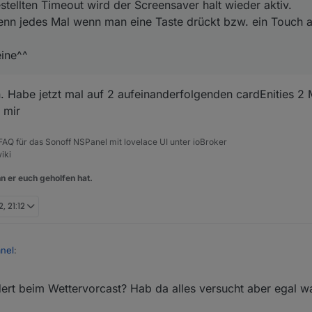
tellten Timeout wird der Screensaver halt wieder aktiv.
nn jedes Mal wenn man eine Taste drückt bzw. ein Touch a
eine^^
. Habe jetzt mal auf 2 aufeinanderfolgenden cardEnities 2 
i mir
, FAQ für das Sonoff NSPanel mit lovelace UI unter ioBroker
iki
n er euch geholfen hat.
, 21:12
nel
:
ert beim Wettervorcast? Hab da alles versucht aber egal w
das Event davon kommt ja von der Firmware, da kannst du im Backend ni
der counter für den timeout bei einem touch event wieder von vorn begi