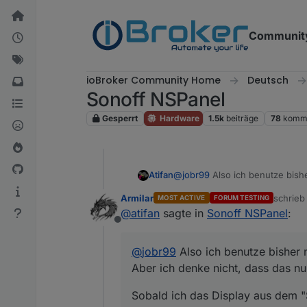
Weiter zum Inhalt
Communit
ioBroker Community Home
Deutsch
Sonoff NSPanel
Gesperrt
Hardware
1.5k
beiträge
78
komme
@
jobr99
Also ich benutze bishe
Atifan
Aber ich denke nicht, dass das
Armilar
schrie
MOST ACTIVE
FORUM TESTING
Sobald ich das Display aus de
zuletzt 
@
atifan
sagte in
Sonoff NSPanel
:
bzw. der eingestellten Timeout 
Offline
Umgehen könnte man das halt, 
erneuert würde.
@
jobr99
Also ich benutze bisher n
Ich hoffe man versteht was ich
Aber ich denke nicht, dass das nu
Sobald ich das Display aus dem "