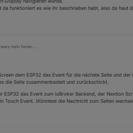
ch-Display navigieren würde.
ntityUpd würde auch bei den callbacks aufgerufen
 da funktioniert es wie ihr beschrieben habt, also da haut 
wars mein Fehler.
rdware-Button jetzt ja funktioniert wäre das genau das gleiche wie wen
isplay navigieren würde.
t und da funktioniert es wie ihr beschrieben habt, also da haut der Scr
creen dem ESP32 das Event für die nächste Seite und der E
es die Seite zusammenbastelt und zurückschickt.
er ESP32 das Event zum ioBroker Backend, der Nextion S
kein Touch Event. (Könntest die Nachricht zum Seiten wechs