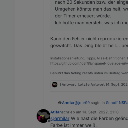
nach 20 Sekunden bzw. der einges
Umgehen könnte man das halt, we
der Timer erneuert würde.
Ich hoffe man versteht was ich m
Kann den Fehler nicht reproduzieren
geswitcht. Das Ding bleibt hell... be
Installationsanleitung, Tipps, Alias-Definitionen
https://github.com/joBr99/nspanel-lovelace-ui/w
Benutzt das Voting rechts unten im Beitrag wen
1 Antwort
Letzte Antwort
14. Sept. 2022
@
jobr99
sagte in
Sonoff NSPa
Armilar
Atifan
schrieb am
14. Sept. 2022, 21:10
zuletzt editiert von
@
armilar
Wie hast die Farben geänd
@
armilar
Der timeout bzw. 
Offline
machen, allerdings sollte 
Farbe ist immer weiß.