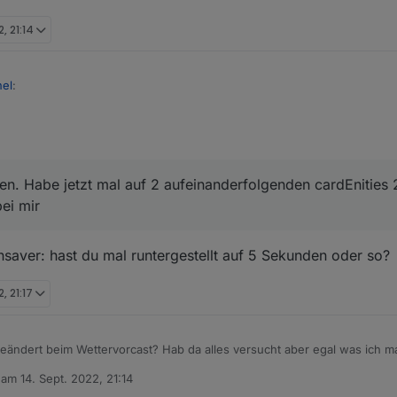
. sehr nice
, 21:14
nel
:
isher nur den Typ "cardEntities".
das nur bei dem Typ passiert.
zieren. Habe jetzt mal auf 2 aufeinanderfolgenden cardEnities 2 Minute
 dem "Standby" erwecke durch einen Touch, fängt der Timer an zu lauf
en. Habe jetzt mal auf 2 aufeinanderfolgenden cardEnities 
llten Timeout wird der Screensaver halt wieder aktiv.
bei mir
lt, wenn jedes Mal wenn man eine Taste drückt bzw. ein Touch ausgelö
 ich meine^^
aver: hast du mal runtergestellt auf 5 Sekunden oder so?
, 21:17
eändert beim Wettervorcast? Hab da alles versucht aber egal was ich ma
b am
14. Sept. 2022, 21:14
editiert von