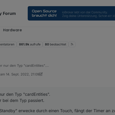
y Forum
Hardware
ntatoren
861.9k
aufrufe
80
beobachtet
r nur den Typ "cardEntities".
 nur bei dem Typ passiert.
b am
14. Sept. 2022, 21:09
m "Standby" erwecke durch einen Touch, fängt der Timer an zu laufen.
editiert von Armilar
wird der Screensaver halt wieder aktiv.
wenn jedes Mal wenn man eine Taste drückt bzw. ein Touch ausgelöst 
ur den Typ "cardEntities".
 meine^^
r bei dem Typ passiert.
Standby" erwecke durch einen Touch, fängt der Timer an z