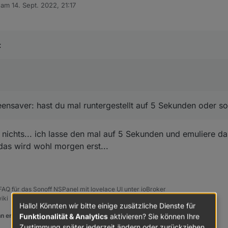
b am
14. Sept. 2022, 21:17
editiert von
duzieren. Habe jetzt mal auf 2 aufeinanderfolgenden cardEnities 2 Minut
isch, um timeoutScreensaver: hast du mal runtergestellt auf 5 Sekunden oder so?
:
nsaver: hast du mal runtergestellt auf 5 Sekunden oder s
h nichts... ich lasse den mal auf 5 Sekunden und emuliere da
 das wird wohl morgen erst...
, FAQ für das Sonoff NSPanel mit lovelace UI unter ioBroker
iki
Hallo! Könnten wir bitte einige zusätzliche Dienste für
Funktionalität & Analytics
aktivieren? Sie können Ihre
n er euch geholfen hat.
Zustimmung später jederzeit ändern oder zurückziehen.