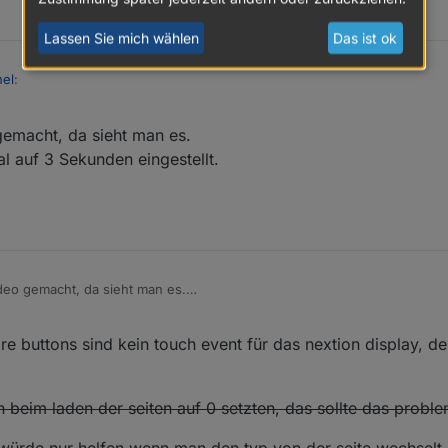
Lassen Sie mich wählen
Das ist ok
nel
:
gemacht, da sieht man es.
SPanel
:
l auf 3 Sekunden eingestellt.
. auch nichts... ich lasse den mal auf 5 Sekunden und emuliere das mal m
produzieren. Habe jetzt mal auf 2 aufeinanderfolgenden cardEnities 2 
rd wohl morgen erst...
 hell... bei mir
r komisch, um timeoutScreensaver: hast du mal runtergestellt auf 5 Sekunden oder so?
ideo gemacht, da sieht man es.
se mal auf 3 Sekunden eingestellt.
re buttons sind kein touch event für das nextion display, de
 beim laden der seiten auf 0 setzten, das sollte das probl
 würde nur helfen wenn man den typ von der seite wechselt