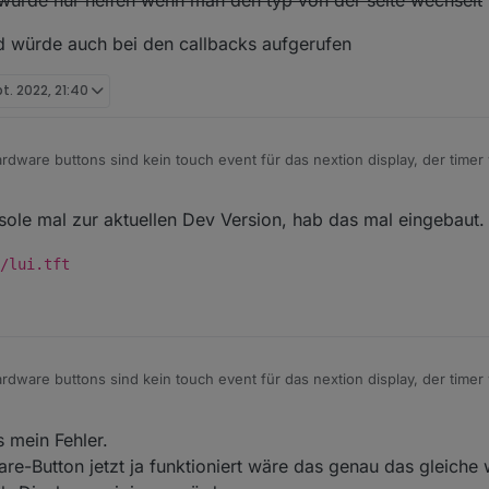
pd würde auch bei den callbacks aufgerufen
pt. 2022, 21:40
ardware buttons sind kein touch event für das nextion display, der timer 
r auch beim laden der seiten auf 0 setzten, das sollte das problem löse
ole mal zur aktuellen Dev Version, hab das mal eingebaut.
 seite würde nur helfen wenn man den typ von der seite wechselt
/lui.tft
ntityUpd würde auch bei den callbacks aufgerufen
ardware buttons sind kein touch event für das nextion display, der timer 
r auch beim laden der seiten auf 0 setzten, das sollte das problem löse
 mein Fehler.
 seite würde nur helfen wenn man den typ von der seite wechselt
re-Button jetzt ja funktioniert wäre das genau das gleich