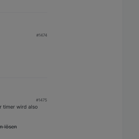
#1474
it 10 cardEntities
Minuten lang
#1475
r timer wird also
em lösen