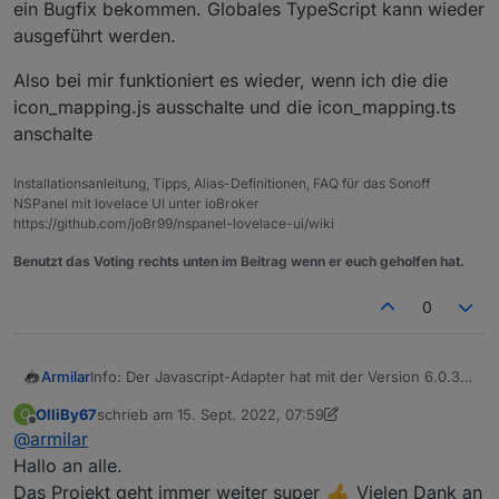
Touch :) Sehr nice :)
ein Bugfix bekommen. Globales TypeScript kann wieder
Vielen Dank für den geilen Support an
@
joBr99
und
ausgeführt werden.
auch an
@
Armilar
!!!
Also bei mir funktioniert es wieder, wenn ich die die
icon_mapping.js ausschalte und die icon_mapping.ts
anschalte
Installationsanleitung, Tipps, Alias-Definitionen, FAQ für das Sonoff
NSPanel mit lovelace UI unter ioBroker
https://github.com/joBr99/nspanel-lovelace-ui/wiki
Benutzt das Voting rechts unten im Beitrag wenn er euch geholfen hat.
0
Info: Der Javascript-Adapter hat mit der Version 6.0.3
Armilar
ein Bugfix bekommen. Globales TypeScript kann
OlliBy67
schrieb am
15. Sept. 2022, 07:59
O
wieder ausgeführt werden.
Also bei mir funktioniert es wieder, wenn ich die die
zuletzt editiert von OlliBy67
Offline
@
armilar
icon_mapping.js ausschalte und die icon_mapping.ts
anschalte
Hallo an alle.
Das Projekt geht immer weiter super
Vielen Dank an