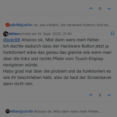
den callbacks aufgerufen
0
@
atifan
ok, das erklärts, die hardware buttons sind kein
joBr99
J
touch event für das nextion display, der timer wird also
Atifan
schrieb am
14. Sept. 2022, 21:40
auch nicht auf 0 gesetzt
man könnte eventuell den timer auch beim laden der
zuletzt editiert von
Offline
@
jobr99
Ahsooo ok, Mist dann wars mein Fehler.
seiten auf 0 setzten, das sollte das problem lösen
bei entityUpd, beim laden der seite würde nur helfen
Ich dachte dadurch dass der Hardware-Button jetzt ja
wenn man den typ von der seite wechselt
funktioniert wäre das genau das gleiche wie wenn man
eventuell bei pageType ..., entityUpd würde auch bei
über die links und rechts Pfeile vom Touch-Display
den callbacks aufgerufen
navigieren würde.
Habs grad mal über die probiert und da funktioniert es
wie ihr beschrieben habt, also da haut der Screensaver
dann nicht rein.
0
Atifan
@
jobr99
Ahsooo ok, Mist dann wars mein Fehler.
Ich dachte dadurch dass der Hardware-Button jetzt ja