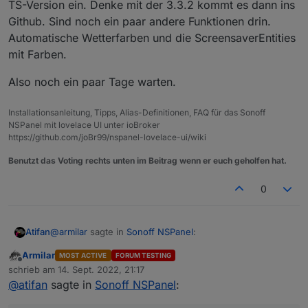
TS-Version ein. Denke mit der 3.3.2 kommt es dann ins
Github. Sind noch ein paar andere Funktionen drin.
Automatische Wetterfarben und die ScreensaverEntities
mit Farben.
Also noch ein paar Tage warten.
Installationsanleitung, Tipps, Alias-Definitionen, FAQ für das Sonoff
NSPanel mit lovelace UI unter ioBroker
https://github.com/joBr99/nspanel-lovelace-ui/wiki
Benutzt das Voting rechts unten im Beitrag wenn er euch geholfen hat.
0
@
armilar
sagte in
Sonoff NSPanel
:
Atifan
Armilar
MOST ACTIVE
FORUM TESTING
Offline
Kann den Fehler nicht reproduzieren. Habe jetzt
schrieb am
14. Sept. 2022, 21:17
zuletzt editiert von
mal auf 2 aufeinanderfolgenden cardEnities 2
@
atifan
sagte in
Sonoff NSPanel
:
Hm sehr komisch, um timeoutScreensaver: hast du mal
Minuten lang geswitcht. Das Ding bleibt hell... bei
runtergestellt auf 5 Sekunden oder so?