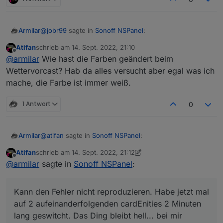
@
jobr99
sagte in
Sonoff NSPanel
:
Armilar
Atifan
schrieb am
14. Sept. 2022, 21:10
zuletzt editiert von
Offline
@
armilar
Der timeout bzw. das Event davon
@
armilar
Wie hast die Farben geändert beim
kommt ja von der Firmware, da kannst du im
Wettervorcast? Hab da alles versucht aber egal was ich
Sehe mir grad die Farben an... sehr nice
Backend nicht viel dran machen, allerdings sollte
mache, die Farbe ist immer weiß.
der counter für den timeout bei einem touch
event wieder von vorn beginnen.
1 Antwort
0
irgendwie lustig
@
atifan
sagte in
Sonoff NSPanel
:
Armilar
Atifan
schrieb am
14. Sept. 2022, 21:12
zuletzt editiert von Atifan
Offline
@
jobr99
Also ich benutze bisher nur den Typ
@
armilar
sagte in
Sonoff NSPanel
:
"cardEntities".
Kann den Fehler nicht reproduzieren. Habe jetzt mal
Aber ich denke nicht, dass das nur bei dem Typ
auf 2 aufeinanderfolgenden cardEnities 2 Minuten lang
Kann den Fehler nicht reproduzieren. Habe jetzt mal
passiert.
geswitcht. Das Ding bleibt hell... bei mir
auf 2 aufeinanderfolgenden cardEnities 2 Minuten
Sobald ich das Display aus dem "Standby"
lang geswitcht. Das Ding bleibt hell... bei mir
erwecke durch einen Touch, fängt der Timer an