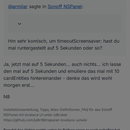
mir
@
armilar
sagte in
Sonoff NSPanel
:
Hm sehr komisch, um timeoutScreensaver: hast du
mal runtergestellt auf 5 Sekunden oder so?
Ja, jetzt mal auf 5 Sekunden... auch nichts... ich lasse
den mal auf 5 Sekunden und emuliere das mal mit 10
cardEntities hintereinander - denke das wird wohl
morgen erst...
N8
Installationsanleitung, Tipps, Alias-Definitionen, FAQ für das Sonoff
NSPanel mit lovelace UI unter ioBroker
https://github.com/joBr99/nspanel-lovelace-ui/wiki
Benutzt das Voting rechts unten im Beitrag wenn er euch geholfen hat.