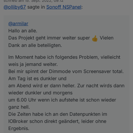
schrieb am
15. Sept. 2022, 09:12
weis ja jemand weiter.
an alle beteiligten.
zuletzt editiert von
@
olliby67
sagte in
Sonoff NSPanel
:
Bei mir spinnt der Dimmode vom Screensaver total.
Am Tag ist es dunkler und
am Abend wird er dann heller. Zur nacht wirds dann
@
armilar
wieder dunkler und morgens
um 6.00 Uhr wenn ich aufstehe ist schon wieder ganz
Hallo an alle.
hell.
Das Projekt geht immer weiter super
Vielen
Die Zeiten habe ich an den Datenpunkten im IOBroker
Dank an alle beteiligten.
schon direkt geändert, leider ohne Ergebnis.
Ich hab die Datenpunkte auch schon mal gelöscht und
Im Moment habe ich folgendes Problem, vielleicht
vom NSPanel neu erstellen lassen.
Die Pfade und Einstellungen sollten eigentlich passen,
weis ja jemand weiter.
da der Rest alles funktioniert.
Bei mir spinnt der Dimmode vom Screensaver total.
Hat eventuell jemand das gleiche Problem und weis
Am Tag ist es dunkler und
wo ich da noch schauen könnte.
am Abend wird er dann heller. Zur nacht wirds dann
Systemzeit stimmt.
Vielen Dank schon mal vorraus
wieder dunkler und morgens
Olli
um 6.00 Uhr wenn ich aufstehe ist schon wieder
ganz hell.
Die Zeiten habe ich an den Datenpunkten im
IOBroker schon direkt geändert, leider ohne
Ergebnis.