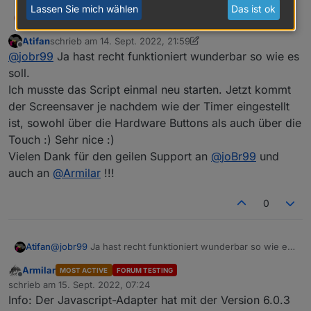
Lassen Sie mich wählen
Das ist ok
joBr99
@
atifan
Ne, den Timer sollte man einstellen können.
J
Hab nur hinzugefügt, das er beim Wechseln der Seite
Atifan
schrieb am
14. Sept. 2022, 21:59
zurückgesetzt wird.
zuletzt editiert von Atifan
Offline
@
jobr99
Ja hast recht funktioniert wunderbar so wie es
soll.
Ich musste das Script einmal neu starten. Jetzt kommt
der Screensaver je nachdem wie der Timer eingestellt
ist, sowohl über die Hardware Buttons als auch über die
Touch :) Sehr nice :)
Vielen Dank für den geilen Support an
@
joBr99
und
auch an
@
Armilar
!!!
0
Atifan
@
jobr99
Ja hast recht funktioniert wunderbar so wie es
soll.
Armilar
MOST ACTIVE
FORUM TESTING
Ich musste das Script einmal neu starten. Jetzt kommt
Offline
schrieb am
15. Sept. 2022, 07:24
der Screensaver je nachdem wie der Timer eingestellt
zuletzt editiert von
Info: Der Javascript-Adapter hat mit der Version 6.0.3
ist, sowohl über die Hardware Buttons als auch über die