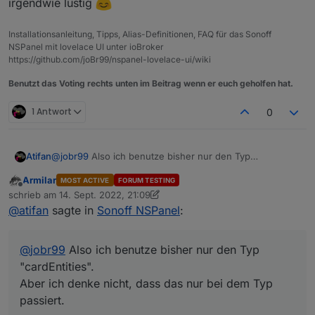
irgendwie lustig
Installationsanleitung, Tipps, Alias-Definitionen, FAQ für das Sonoff
NSPanel mit lovelace UI unter ioBroker
https://github.com/joBr99/nspanel-lovelace-ui/wiki
Benutzt das Voting rechts unten im Beitrag wenn er euch geholfen hat.
1 Antwort
0
@
jobr99
Also ich benutze bisher nur den Typ
Atifan
"cardEntities".
Armilar
MOST ACTIVE
FORUM TESTING
Aber ich denke nicht, dass das nur bei dem Typ passiert.
Sobald ich das Display aus dem "Standby" erwecke
Offline
schrieb am
14. Sept. 2022, 21:09
durch einen Touch, fängt der Timer an zu laufen. Und
zuletzt editiert von Armilar
@
atifan
sagte in
Sonoff NSPanel
:
nach 20 Sekunden bzw. der eingestellten Timeout wird
der Screensaver halt wieder aktiv.
Umgehen könnte man das halt, wenn jedes Mal wenn
@
jobr99
Also ich benutze bisher nur den Typ
man eine Taste drückt bzw. ein Touch ausgelöst wird,
der Timer erneuert würde.
"cardEntities".
Ich hoffe man versteht was ich meine^^
Aber ich denke nicht, dass das nur bei dem Typ
passiert.