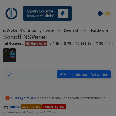
Weiter zum Inhalt
ioBroker Community Home
Deutsch
Hardware
Sonoff NSPanel
Gesperrt
Hardware
1.5k
78
863.5k
80
Anmelden zum Antworten
joBr99
@
armilar
Der timeout bzw. das Event davon kommt ja
J
von der Firmware, da kannst du im Backend nicht viel
Armilar
MOST ACTIVE
FORUM TESTING
dran machen, allerdings sollte der counter für den
Offline
schrieb am
14. Sept. 2022, 21:02
timeout bei einem touch event wieder von vorn
zuletzt editiert von