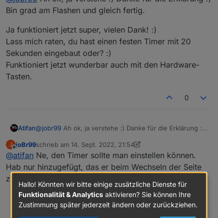
an der ioBroker Backend weiter, welches die Seite
Bei den Hardware Buttons sendet der ESP32 das Event
Bin grad am Flashen und gleich fertig.
zusammenbastelt und zurückschickt.
zum ioBroker Backend, der Nextion Screen bekommt
davon also nix mit, hat also auch kein Touch Event.
Ja funktioniert jetzt super, vielen Dank! :)
(Könntest die Nachricht zum Seiten wechseln auch von
Lass mich raten, du hast einen festen Timer mit 20
deinem PC aus senden)
Sekunden eingebaut oder? :)
Funktioniert jetzt wunderbar auch mit den Hardware-
Tasten.
0
@
jobr99
Ah ok, ja verstehe :) Danke für die Erklärung :)
Atifan
Bin grad am Flashen und gleich fertig.
joBr99
schrieb am
14. Sept. 2022, 21:54
J
Ja funktioniert jetzt super, vielen Dank! :)
zuletzt editiert von joBr99
Offline
@
atifan
Ne, den Timer sollte man einstellen können.
Lass mich raten, du hast einen festen Timer mit 20
Sekunden eingebaut oder? :)
Hab nur hinzugefügt, das er beim Wechseln der Seite
Funktioniert jetzt wunderbar auch mit den Hardware-
zurückgesetzt wird.
Tasten.
Hallo! Könnten wir bitte einige zusätzliche Dienste für
Funktionalität & Analytics
aktivieren? Sie können Ihre
0
Zustimmung später jederzeit ändern oder zurückziehen.