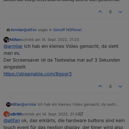
0
@
atifan
sagte in
Sonoff NSPanel
:
Armilar
Atifan
schrieb am
14. Sept. 2022, 21:20
zuletzt editiert von
Offline
@
armilar
sagte in
Sonoff NSPanel
:
@
armilar
Ich hab ein kleines Video gemacht, da sieht
man es.
Ja, jetzt mal auf 5 Sekunden... auch nichts... ich lasse
Der Screensaver ist da Testweise mal auf 3 Sekunden
Kann den Fehler nicht reproduzieren. Habe
den mal auf 5 Sekunden und emuliere das mal mit 10
jetzt mal auf 2 aufeinanderfolgenden
eingestellt.
cardEntities hintereinander - denke das wird wohl
N8
cardEnities 2 Minuten lang geswitcht. Das
morgen erst...
https://streamable.com/8gpgr3
Ding bleibt hell... bei mir
0
Hm sehr komisch, um timeoutScreensaver: hast
du mal runtergestellt auf 5 Sekunden oder so?
Atifan
@
armilar
Ich hab ein kleines Video gemacht, da sieht
man es.
joBr99
schrieb am
14. Sept. 2022, 21:34
J
Der Screensaver ist da Testweise mal auf 3 Sekunden
zuletzt editiert von joBr99
Offline
@
atifan
ok, das erklärts, die hardware buttons sind kein
eingestellt.
https://streamable.com/8gpgr3
touch event für das nextion display, der timer wird also