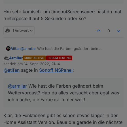
zu laufen. Und nach 20 Sekunden bzw. der
eingestellten Timeout wird der Screensaver halt
Hm sehr komisch, um timeoutScreensaver: hast du mal
wieder aktiv.
runtergestellt auf 5 Sekunden oder so?
Umgehen könnte man das halt, wenn jedes Mal
wenn man eine Taste drückt bzw. ein Touch
ausgelöst wird, der Timer erneuert würde.
1 Antwort
0
Ich hoffe man versteht was ich meine^^
Atifan
@
armilar
Wie hast die Farben geändert beim
Wettervorcast? Hab da alles versucht aber egal was ich
Armilar
MOST ACTIVE
FORUM TESTING
mache, die Farbe ist immer weiß.
Offline
schrieb am
14. Sept. 2022, 21:14
zuletzt editiert von
@
atifan
sagte in
Sonoff NSPanel
:
@
armilar
Wie hast die Farben geändert beim
Wettervorcast? Hab da alles versucht aber egal was
ich mache, die Farbe ist immer weiß.
Klar, die Funktionen gibt es schon etwas länger in der
Home Assistant Version. Baue die gerade in die nächste