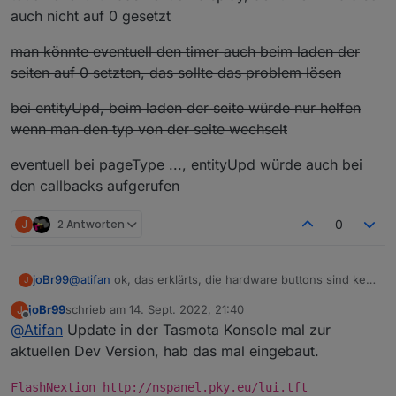
auch nicht auf 0 gesetzt
man könnte eventuell den timer auch beim laden der
seiten auf 0 setzten, das sollte das problem lösen
bei entityUpd, beim laden der seite würde nur helfen
wenn man den typ von der seite wechselt
eventuell bei pageType ..., entityUpd würde auch bei
den callbacks aufgerufen
J
2 Antworten
0
@
atifan
ok, das erklärts, die hardware buttons sind kein
joBr99
J
touch event für das nextion display, der timer wird also
joBr99
schrieb am
14. Sept. 2022, 21:40
J
auch nicht auf 0 gesetzt
man könnte eventuell den timer auch beim laden der
zuletzt editiert von
Offline
@
Atifan
Update in der Tasmota Konsole mal zur
seiten auf 0 setzten, das sollte das problem lösen
bei entityUpd, beim laden der seite würde nur helfen
aktuellen Dev Version, hab das mal eingebaut.
wenn man den typ von der seite wechselt
eventuell bei pageType ..., entityUpd würde auch bei
FlashNextion http://nspanel.pky.eu/lui.tft