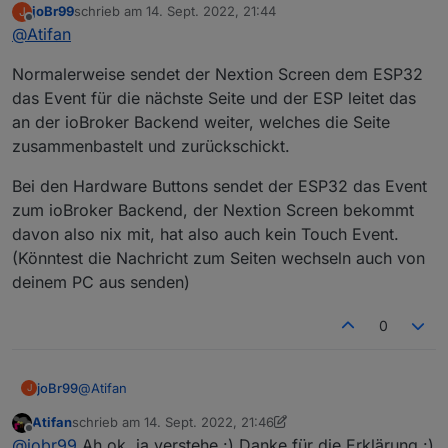
joBr99
schrieb am
14. Sept. 2022, 21:44
J
funktioniert wäre das genau das gleiche wie wenn man
zuletzt editiert von
Offline
@
Atifan
über die links und rechts Pfeile vom Touch-Display
navigieren würde.
Normalerweise sendet der Nextion Screen dem ESP32
Habs grad mal über die probiert und da funktioniert es
wie ihr beschrieben habt, also da haut der Screensaver
das Event für die nächste Seite und der ESP leitet das
dann nicht rein.
an der ioBroker Backend weiter, welches die Seite
zusammenbastelt und zurückschickt.
Bei den Hardware Buttons sendet der ESP32 das Event
zum ioBroker Backend, der Nextion Screen bekommt
davon also nix mit, hat also auch kein Touch Event.
(Könntest die Nachricht zum Seiten wechseln auch von
deinem PC aus senden)
0
@
Atifan
joBr99
J
Atifan
schrieb am
14. Sept. 2022, 21:46
Normalerweise sendet der Nextion Screen dem ESP32
zuletzt editiert von Atifan
Offline
@
jobr99
Ah ok, ja verstehe :) Danke für die Erklärung :)
das Event für die nächste Seite und der ESP leitet das